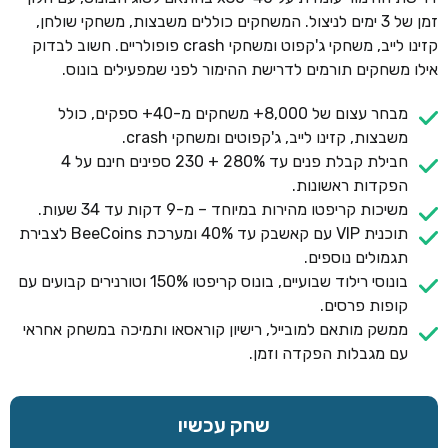
זמן של 3 ימים לניצול. המשחקים כוללים משבצות, משחקי שולחן,
קזינו לייב, משחקי ג'קפוט ומשחקי crash פופולריים. חשוב לבדוק
אילו משחקים תורמים לדרישת ההימור לפני שמפעילים בונוס.
מבחר עצום של 8,000+ משחקים מ-40+ ספקים, כולל
משבצות, קזינו לייב, ג'קפוטים ומשחקי crash.
חבילת קבלת פנים עד 280% + 230 ספינים חינם על 4
הפקדות ראשונות.
משיכות קריפטו מהירות במיוחד – מ-9 דקות עד 34 שעות.
תוכנית VIP עם קאשבק עד 40% ומערכת BeeCoins לצבירת
תגמולים נוספים.
בונוסי רילוד שבועיים, בונוס קריפטו 150% וטורנירים קבועים עם
קופות פרסים.
ממשק מותאם למובייל, רישיון קוראסאו ותמיכה במשחק אחראי
עם מגבלות הפקדה וזמן.
שחק עכשיו