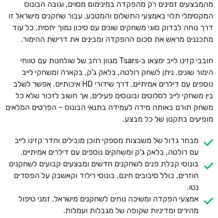
מהמבצעים זמינים רק מהפקדה במינימום מסוים, וגובה הבונוס
המקסימלי תלוי באמצעי התשלום והמטבע. עבור שחקנים מישראל זו
דרך נוחה לבדוק סוגי משחקים שונים עם סיכון נמוך יחסית, כל עוד
מתכננים מראש את סכום ההפקדה ומבינים את דרישת ההימור.
חובבי קזינו לייב ימצאו ב‑Tsars מגוון רחב של שולחנות עם טווחי
הימור שונים. ניתן לשחק רולטה, בלאק ג'ק, בקארה ומשחקי לייב
נוספים עם דילרים אמיתיים, דרך שידורי HD איכותיים. אפשר לשלב
בין משחקי לייב לסלוטים ובונוסים פעילים, אך חשוב לזכור שלא כל
משחק תורם באותה מידה לעמידה בתנאי הבונוס – הפרטים המלאים
מופיעים בתקנון של כל מבצע.
מבחר גדול של משבצות מספקי תוכן מובילים וחדר קזינו לייב
עם רולטה, בלאק ג'ק ומשחקים נוספים עם דילרים אמיתיים.
בונוסי קבלת פנים לשחקנים חדשים ומבצעים קבועים לשחקנים
חוזרים, כולל סיבובים חינם, בונוסי רילוד וקאשבק על הפסדים
נטו.
אמצעי הפקדה ומשיכה נוחים לשחקנים מישראל, זמני טיפול
מהירים ומדיניות שקופה של מגבלות ועמלות.