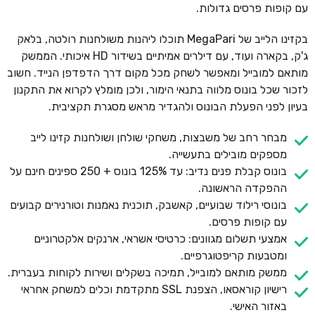
עם קופות פרסים גדולות.
בקזינו הלייב של MegaPari תוכלו ליהנות משולחנות רולטה, בלאק
ג'ק, בקארה ועוד, עם דילרים אמיתיים בשידור HD איכותי. הממשק
מותאם למובייל ומאפשר לשחק מכל מקום דרך הדפדפן הנייד. חשוב
לזכור שכל בונוס מלווה בתנאי הימור, ולכן מומלץ לקרוא את התקנון
בעיון לפני הפעלת הבונוס ולהגדיר מראש מסגרת תקציבית.
מבחר רחב של משבצות, משחקי שולחן ושולחנות קזינו לייב
מספקים מובילים בתעשייה.
בונוס קבלת פנים נדיב: עד 125% בונוס + 250 ספינים חינם על
ההפקדה הראשונה.
בונוסי רילוד שבועיים, קאשבק, תוכנית נאמנות וטורנירים קבועים
עם קופות פרסים.
אמצעי תשלום מגוונים: כרטיסי אשראי, ארנקים אלקטרוניים
ומטבעות קריפטוגרפיים.
ממשק מותאם למובייל, תמיכה בשקלים ושירות לקוחות בעברית.
רישיון קוראסאו, הצפנת SSL מתקדמת וכלים למשחק אחראי
באזור האישי.