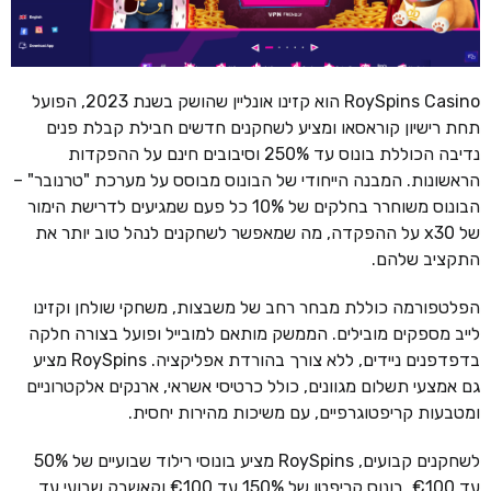
RoySpins Casino הוא קזינו אונליין שהושק בשנת 2023, הפועל
תחת רישיון קוראסאו ומציע לשחקנים חדשים חבילת קבלת פנים
נדיבה הכוללת בונוס עד 250% וסיבובים חינם על ההפקדות
הראשונות. המבנה הייחודי של הבונוס מבוסס על מערכת "טרנובר" –
הבונוס משוחרר בחלקים של 10% כל פעם שמגיעים לדרישת הימור
של x30 על ההפקדה, מה שמאפשר לשחקנים לנהל טוב יותר את
התקציב שלהם.
הפלטפורמה כוללת מבחר רחב של משבצות, משחקי שולחן וקזינו
לייב מספקים מובילים. הממשק מותאם למובייל ופועל בצורה חלקה
בדפדפנים ניידים, ללא צורך בהורדת אפליקציה. RoySpins מציע
גם אמצעי תשלום מגוונים, כולל כרטיסי אשראי, ארנקים אלקטרוניים
ומטבעות קריפטוגרפיים, עם משיכות מהירות יחסית.
לשחקנים קבועים, RoySpins מציע בונוסי רילוד שבועיים של 50%
עד €100, בונוס קריפטו של 150% עד €100 וקאשבק שבועי עד