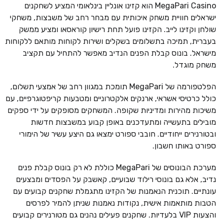
MegaPari Casino הוא קזינו אונליין בינלאומי המציע לשחקנים
ישראלים חוויית משחק איכותית עם מבחר רחב של משבצות, משחקי
שולחן וקזינו לייב. הקזינו פועל תחת רישיון קוראסאו ומציע ממשק
בעברית, תמיכה בתשלומים בשקלים ושירות לקוחות מותאם ללקוחות
מישראל. בונוס קבלת הפנים הנדיב מאפשר להתחיל עם תקציב
משחק מוגדל.
הפלטפורמה של MegaPari תומכת במגוון רחב של אמצעי תשלום,
כולל כרטיסי אשראי, ארנקים אלקטרוניים ומטבעות קריפטוגרפיים, עם
משיכות מהירות ומדיניות שקופה. המשחקים מסופקים על ידי ספקים
מובילים בתעשייה ומתעדכנים באופן קבוע במשבצות חדשות
ובטורנירים ייחודיים. חובבי ספורט ימצאו גם היצע עשיר של הימורי
ספורט באותו חשבון.
מערכת הבונוסים של MegaPari כוללת לא רק בונוס קבלת פנים
נדיב, אלא גם בונוסי רילוד שבועיים, קאשבק על הפסדים ומבצעים
עונתיים. תוכנית הנאמנות של הקזינו מתגמלת שחקנים קבועים עם
הטבות מותאמות אישית, נקודות נאמנות שניתן להמיר לפרסים
והצעות VIP בלעדיות. שחקנים פעילים נהנים גם מטורנירים קבועים