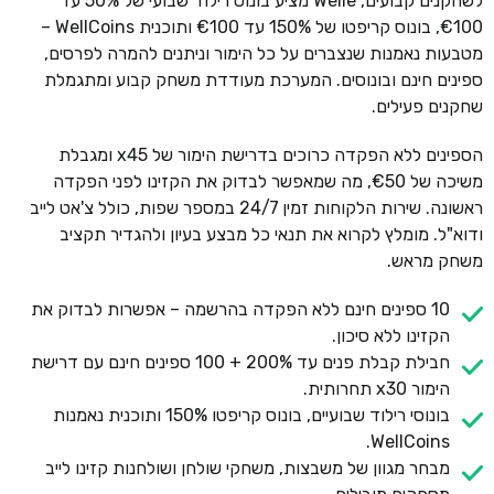
לשחקנים קבועים, Welle מציע בונוס רילוד שבועי של 50% עד
€100, בונוס קריפטו של 150% עד €100 ותוכנית WellCoins –
מטבעות נאמנות שנצברים על כל הימור וניתנים להמרה לפרסים,
ספינים חינם ובונוסים. המערכת מעודדת משחק קבוע ומתגמלת
שחקנים פעילים.
הספינים ללא הפקדה כרוכים בדרישת הימור של x45 ומגבלת
משיכה של €50, מה שמאפשר לבדוק את הקזינו לפני הפקדה
ראשונה. שירות הלקוחות זמין 24/7 במספר שפות, כולל צ'אט לייב
ודוא"ל. מומלץ לקרוא את תנאי כל מבצע בעיון ולהגדיר תקציב
משחק מראש.
10 ספינים חינם ללא הפקדה בהרשמה – אפשרות לבדוק את
הקזינו ללא סיכון.
חבילת קבלת פנים עד 200% + 100 ספינים חינם עם דרישת
הימור x30 תחרותית.
בונוסי רילוד שבועיים, בונוס קריפטו 150% ותוכנית נאמנות
WellCoins.
מבחר מגוון של משבצות, משחקי שולחן ושולחנות קזינו לייב