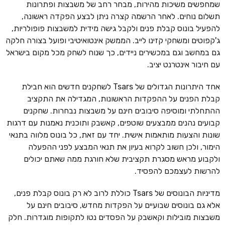
שמחפשים משיכות מהירות, מבחר רחב של משבצות ופתרונות
תשלום נוחים. לאחר הרשמה קצרה ניתן לבצע הפקדה ראשונה,
להפעיל בונוס קבלת פנים ולקבל גישה מידית למשבצות פופולריות,
ג'קפוטים ומשחקי קזינו לייב. הממשק אינטואיטיבי ופועל בצורה חלקה
גם במחשב וגם במכשירים ניידים, כך שנוח לשחק מכל מקום בישראל
עם חיבור אינטרנט יציב.
אחד היתרונות הגדולים של Tsars לשחקנים חדשים הוא חבילת
קבלת הפנים על ההפקדות הראשונות, המגדילה את התקציב
ההתחלתי ומוסיפה סיבובים חינם על משבצות נבחרות. שחקנים
קבועים נהנים ממבצעים שוטפים, קאשבק ותוכנית נאמנות עם דרגות
שונות והצעות מותאמות אישית. יחד עם זאת, כל בונוס מלווה בתנאי
הימור, ולכן חשוב לקרוא בעיון את תנאי המבצע לפני ההפעלה
ולקבוע מראש מסגרת תקציבית שלא חורגת ממה שאתם יכולים
להרשות לעצמכם להפסיד.
מדיניות הבונוסים של Tsars כוללת לרוב לא רק בונוס קבלת פנים,
אלא גם בונוסים שבועיים על הפקדות מחדש, סיבובים חינם על
משבצות מובילות וקאשבק על הפסדים נטו לתקופות מוגדרות. חלק