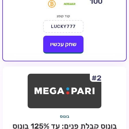
100
קזינו קריפטו
קוד קופון
קזינו PayPal
LUCKY777
טורנירי קזינו
הימורי ספורט
שחק עכשיו
אודות
צור קשר
בלוג וחדשות
#2
ביקורות
חדשות
טיפים
בונוס
מדריכים
בונוס קבלת פנים: עד 125% בונוס