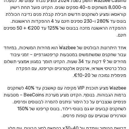
Wazbee Casino הושק בשנת 2024 ומציע מבחר עצום של למעלה
מ-8,000 משחקים מ-40 ספקים שונים. הקזינו פועל תחת רישיון
קוראסאו ומציע לשחקנים חדשים חבילת קבלת פנים נדיבה הכוללת
בונוס עד 280% ו-230 ספינים חינם על 4 ההפקדות הראשונות.
ההפקדה הראשונה מזכה בבונוס של 125% עד €200 + 50 ספינים
חינם.
אחד היתרונות הבולטים של Wazbee הוא מהירות המשיכות, במיוחד
עבור שחקנים שמשתמשים במטבעות קריפטוגרפיים – זמני עיבוד
מהירים של 9 דקות עד 34 שעות. הקזינו תומך במגוון אמצעי תשלום
כולל כרטיסי אשראי, ארנקים אלקטרוניים וקריפטו, עם הפקדה
מינימלית נמוכה של €10-20.
Wazbee מציע תוכנית VIP מקיפה עם קאשבק עד 40% לשחקנים
ברמות הגבוהות. בנוסף, הקזינו מציע מערכת BeeCoins – מטבעות
פנימיים שנצברים על כל הימור וניתנים להמרה לבונוסים ופרסים.
לשחקנים קבועים יש גם בונוסי רילוד, בונוס קריפטו של 150%
וטורנירים שבועיים עם קופות פרסים.
דרישת ההימור עומדת על x30-40 בהתאם לסוג הבונוס, עם חלון