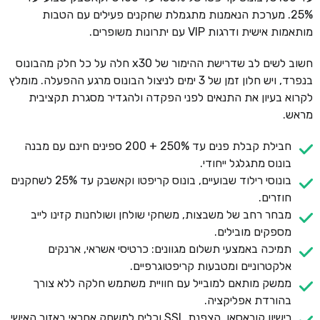
25%. מערכת הנאמנות מתגמלת שחקנים פעילים עם הטבות
מותאמות אישית ודרגות VIP עם יתרונות משופרים.
חשוב לשים לב שדרישת ההימור של x30 חלה על כל חלק מהבונוס
בנפרד, ויש חלון זמן של 3 ימים לניצול הבונוס מרגע ההפעלה. מומלץ
לקרוא בעיון את התנאים לפני הפקדה ולהגדיר מסגרת תקציבית
מראש.
חבילת קבלת פנים עד 250% + 200 ספינים חינם עם מבנה
בונוס מתגלגל ייחודי.
בונוסי רילוד שבועיים, בונוס קריפטו וקאשבק עד 25% לשחקנים
חוזרים.
מבחר רחב של משבצות, משחקי שולחן ושולחנות קזינו לייב
מספקים מובילים.
תמיכה באמצעי תשלום מגוונים: כרטיסי אשראי, ארנקים
אלקטרוניים ומטבעות קריפטוגרפיים.
ממשק מותאם למובייל עם חוויית משתמש חלקה ללא צורך
בהורדת אפליקציה.
רישיון קוראסאו, הצפנת SSL וכלים למשחק אחראי באזור האישי.