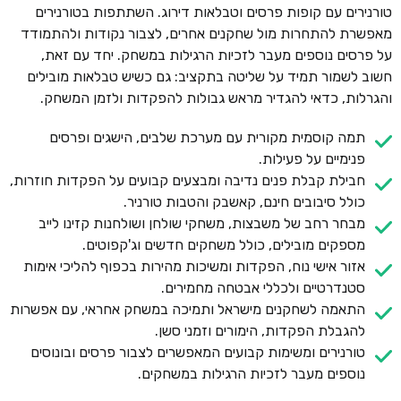
טורנירים עם קופות פרסים וטבלאות דירוג. השתתפות בטורנירים
מאפשרת להתחרות מול שחקנים אחרים, לצבור נקודות ולהתמודד
על פרסים נוספים מעבר לזכיות הרגילות במשחק. יחד עם זאת,
חשוב לשמור תמיד על שליטה בתקציב: גם כשיש טבלאות מובילים
והגרלות, כדאי להגדיר מראש גבולות להפקדות ולזמן המשחק.
תמה קוסמית מקורית עם מערכת שלבים, הישגים ופרסים
פנימיים על פעילות.
חבילת קבלת פנים נדיבה ומבצעים קבועים על הפקדות חוזרות,
כולל סיבובים חינם, קאשבק והטבות טורניר.
מבחר רחב של משבצות, משחקי שולחן ושולחנות קזינו לייב
מספקים מובילים, כולל משחקים חדשים וג'קפוטים.
אזור אישי נוח, הפקדות ומשיכות מהירות בכפוף להליכי אימות
סטנדרטיים ולכללי אבטחה מחמירים.
התאמה לשחקנים מישראל ותמיכה במשחק אחראי, עם אפשרות
להגבלת הפקדות, הימורים וזמני סשן.
טורנירים ומשימות קבועים המאפשרים לצבור פרסים ובונוסים
נוספים מעבר לזכיות הרגילות במשחקים.