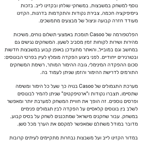
נוסף למשחק במשבצות, במשחקי שולחן ובקזינו לייב. בזכות
גיימיפיקציה חכמה, צבירת נקודות והתקדמות בדרגות, הקזינו
מעודד חזרה קבועה וניצול של מבצעים מתמשכים.
הפלטפורמה של Casoo תומכת באמצעי תשלום נוחים, משיכות
מהירות ושירות לקוחות זמין מסביב לשעון. המשחקים נגישים גם
במחשב וגם במובייל, והאתר מתעדכן באופן קבוע במשבצות חדשות
ובטורנירים ייחודיים. לפני ביצוע הפקדה מומלץ לעיין בפרטי הבונוסים:
סכום ההפקדה המינימלי, גובה ההימור המותר, רשימת המשחקים
התורמים לדרישת ההימור והזמן שניתן לעמוד בה.
מערכת התגמולים של Casoo בנויה כך שעל כל הימור ומשימה
שתסיימו, תצברו נקודות ו"ארטיפקטים" שניתן להמיר לבונוסים
ופרסים נוספים. זה הופך את חוויית המשחק למערבת יותר ומאפשר
לשלב בין בונוסים קלאסיים על הפקדה לבין תגמולים פנימיים
במשחק. עבור שחקנים מישראל שמתכננים לשחק על בסיס קבוע,
מדובר במודל משתלם שמאפשר למקסם את הערך מכל סשן.
במדור הקזינו לייב ועל משבצות נבחרות מתקיימים לעיתים קרובות