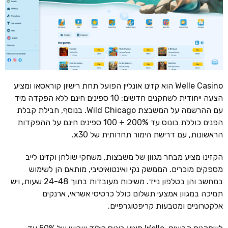
Welle Casino הוא קזינו אונליין הפועל תחת רישיון קוראסאו ומציע
הצעה ייחודית לשחקנים חדשים: 10 ספינים חינם ללא הפקדה מיד
עם ההרשמה על המשבצת Wild Chicago. בנוסף, חבילת קבלת
הפנים כוללת בונוס עד 200% + 100 ספינים חינם על ההפקדות
הראשונות, עם דרישת הימור תחרותית של x30.
הקזינו מציע מבחר מגוון של משבצות, משחקי שולחן וקזינו לייב
מספקים מוכרים. הממשק נקי ואינטואיטיבי, מותאם הן לשימוש
במחשב והן בטלפון נייד. משיכות מעובדות בתוך 24-48 שעות, ויש
תמיכה במגוון אמצעי תשלום כולל כרטיסי אשראי, ארנקים
אלקטרוניים ומטבעות קריפטוגרפיים.