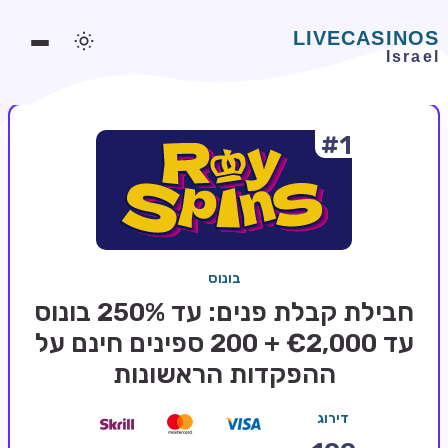
#1
משחקים אונליין
משחקים חינמיים
סלוטים אונליין
מדריכי קזינו
בונוס
מונדיאל 2026 הימורים
חבילת קבלת פנים: עד 250% בונוס
בלאקג'ק אונליין
עד €2,000 + 200 ספינים חינם על
ההפקדות הראשונות
בקרה אונליין
וידאו פוקר
דירוג
בונוסים בקזינו אונליין