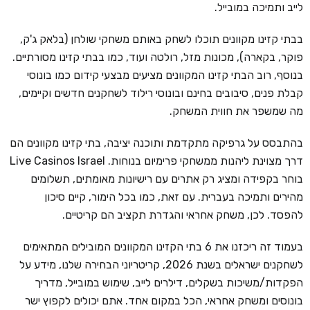
לייב ותמיכה במובייל.
בבתי קזינו מקוונים תוכלו לשחק באותם משחקי שולחן (בלאק ג'ק,
פוקר, בקארה), מכונות מזל, רולטה ועוד, כמו בבתי קזינו מסורתיים.
בנוסף, רוב הבתי קזינו המקוונים מציעים מבצעי קידום כמו בונוסי
קבלת פנים, סיבובים בחינם ובונוסי רילוד לשחקנים חדשים וקיימים,
מה שמשפר את חווית המשחק.
בהתבסס על גרפיקה מתקדמת ותוכנה יציבה, בתי קזינו מקוונים הם
דרך מצוינת ליהנות ממשחקי פרימיום בנוחות. Live Casinos Israel
בוחר בקפידה ומציג רק אתרים עם רישיונות מאומתים, תשלומים
מהירים ותמיכה בעברית. עם זאת, כמו בכל הימור, קיים סיכון
להפסד. לכן, משחק אחראי והגדרת תקציב הם קריטיים.
בעמוד זה ריכזנו את 6 בתי הקזינו המקוונים המובילים המתאימים
לשחקנים ישראלים בשנת 2026, קריטריוני הבחירה שלנו, מידע על
הפקדות/משיכות בשקלים, דילרים לייב, שימוש במובייל, מדריך
בונוסים ומשחק אחראי, הכל במקום אחד. אתם יכולים לקפוץ ישר