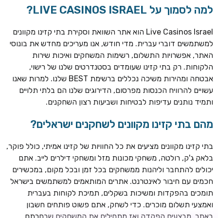
למה לסמוך על LIVE CASINOS ISRAEL?
Live Casinos Israel הוא אתר השוואת וסקירת בתי קזינו מקוונים
למשתמשים דוברי עברית. מדי חודש, אנו מעריכים מחדש את בונוסי
האתר, אפשרויות התשלום, רשימות המשחקים ואיכות שירות
הלקוחות. רק בתי קזינו שעומדים בסטנדרטים שלנו של רישוי,
אבטחה ומהירות משיכה נכללים ברשימת BEST שלנו. למרות שאנו
עשויים להרוויח הכנסות מפרסום, הדירוגים שלנו הם בלתי תלויים
ותמיד נותנים עדיפות לבטיחות ושביעות רצון השחקנים.
מהם בתי קזינו מקוונים לשחקנים ישראלים?
ROYSPINS
חבילת קבלת פנים: עד 250% בונוס עד €2,000 + 200 ספינים
חינם על ההפקדות הראשונות
בתי קזינו מקוונים מציעים את כל החוויות של קזינו אמיתי, כולל פוקר,
בלאק ג'ק, רולטה, משחקי מכונות מזל ומשחקי דילרים לייב. אתם
MEGAPARI
יכולים להתחבר וליהנות ממשחקים בכל זמן ובכל מקום, במכשירים
בונוס קבלת פנים: עד 125% בונוס עד €450 + 250 ספינים חינם
חכמים עם חיבור לאינטרנט. אתרים המותאמים למשתמשים בישראל
תומכים בהפקדות ומשיכות בשקלים, תמיכת לקוחות בעברית
WAZBEE
ואמצעי תשלום מוכרים. כדי לשחק, אתם פשוט פותחים חשבון
חבילת קבלת פנים: עד 280% בונוס עד €2,200 + 230 ספינים
באתר, מבצעים הפקדה ואז מתחילים את המשחקים שבחרתם.