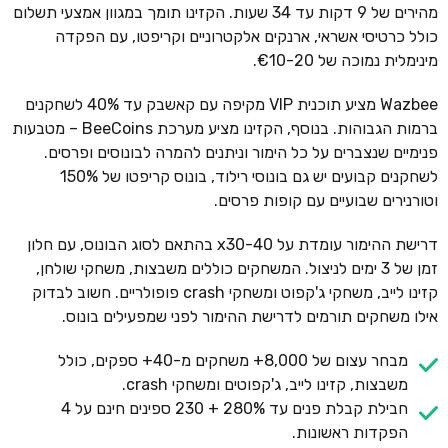
מהירים של 9 דקות עד 34 שעות. הקזינו תומך במגוון אמצעי תשלום
כולל כרטיסי אשראי, ארנקים אלקטרוניים וקריפטו, עם הפקדה
מינימלית נמוכה של €10-20.
Wazbee מציע תוכנית VIP מקיפה עם קאשבק עד 40% לשחקנים
ברמות הגבוהות. בנוסף, הקזינו מציע מערכת BeeCoins – מטבעות
פנימיים שנצברים על כל הימור וניתנים להמרה לבונוסים ופרסים.
לשחקנים קבועים יש גם בונוסי רילוד, בונוס קריפטו של 150%
וטורנירים שבועיים עם קופות פרסים.
דרישת ההימור עומדת על x30-40 בהתאם לסוג הבונוס, עם חלון
זמן של 3 ימים לניצול. המשחקים כוללים משבצות, משחקי שולחן,
קזינו לייב, משחקי ג'קפוט ומשחקי crash פופולריים. חשוב לבדוק
אילו משחקים תורמים לדרישת ההימור לפני שמפעילים בונוס.
מבחר עצום של 8,000+ משחקים מ-40+ ספקים, כולל
משבצות, קזינו לייב, ג'קפוטים ומשחקי crash.
חבילת קבלת פנים עד 280% + 230 ספינים חינם על 4
הפקדות ראשונות.