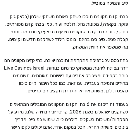
לייב ותמיכה במובייל.
בבתי קזינו מקוונים תוכלו לשחק באותם משחקי שולחן (בלאק ג'ק,
פוקר, בקארה), מכונות מזל, רולטה ועוד, כמו בבתי קזינו מסורתיים.
בנוסף, רוב הבתי קזינו המקוונים מציעים מבצעי קידום כמו בונוסי
קבלת פנים, סיבובים בחינם ובונוסי רילוד לשחקנים חדשים וקיימים,
מה שמשפר את חווית המשחק.
בהתבסס על גרפיקה מתקדמת ותוכנה יציבה, בתי קזינו מקוונים הם
דרך מצוינת ליהנות ממשחקי פרימיום בנוחות. Live Casinos Israel
בוחר בקפידה ומציג רק אתרים עם רישיונות מאומתים, תשלומים
מהירים ותמיכה בעברית. עם זאת, כמו בכל הימור, קיים סיכון
להפסד. לכן, משחק אחראי והגדרת תקציב הם קריטיים.
בעמוד זה ריכזנו את 6 בתי הקזינו המקוונים המובילים המתאימים
לשחקנים ישראלים בשנת 2026, קריטריוני הבחירה שלנו, מידע על
הפקדות/משיכות בשקלים, דילרים לייב, שימוש במובייל, מדריך
בונוסים ומשחק אחראי, הכל במקום אחד. אתם יכולים לקפוץ ישר