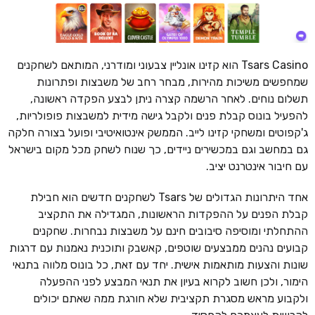
Tsars Casino הוא קזינו אונליין צבעוני ומודרני, המותאם לשחקנים
שמחפשים משיכות מהירות, מבחר רחב של משבצות ופתרונות
תשלום נוחים. לאחר הרשמה קצרה ניתן לבצע הפקדה ראשונה,
להפעיל בונוס קבלת פנים ולקבל גישה מידית למשבצות פופולריות,
ג'קפוטים ומשחקי קזינו לייב. הממשק אינטואיטיבי ופועל בצורה חלקה
גם במחשב וגם במכשירים ניידים, כך שנוח לשחק מכל מקום בישראל
עם חיבור אינטרנט יציב.
אחד היתרונות הגדולים של Tsars לשחקנים חדשים הוא חבילת
קבלת הפנים על ההפקדות הראשונות, המגדילה את התקציב
ההתחלתי ומוסיפה סיבובים חינם על משבצות נבחרות. שחקנים
קבועים נהנים ממבצעים שוטפים, קאשבק ותוכנית נאמנות עם דרגות
שונות והצעות מותאמות אישית. יחד עם זאת, כל בונוס מלווה בתנאי
הימור, ולכן חשוב לקרוא בעיון את תנאי המבצע לפני ההפעלה
ולקבוע מראש מסגרת תקציבית שלא חורגת ממה שאתם יכולים