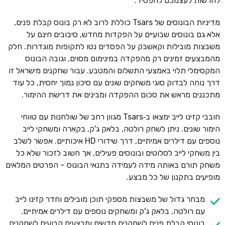
להרשות לעצמכם להפסיד.
מדיניות הבונוסים של Tsars כוללת לרוב לא רק בונוס קבלת פנים,
אלא גם בונוסים שבועיים על הפקדות מחדש, סיבובים חינם על
משבצות מובילות וקאשבק על הפסדים נטו לתקופות מוגדרות. חלק
מהמבצעים זמינים רק מהפקדה במינימום מסוים, וגובה הבונוס
המקסימלי תלוי באמצעי התשלום והמטבע. עבור שחקנים מישראל זו
דרך נוחה לבדוק סוגי משחקים שונים עם סיכון נמוך יחסית, כל עוד
מתכננים מראש את סכום ההפקדה ומבינים את דרישת ההימור.
חובבי קזינו לייב ימצאו ב‑Tsars מגוון רחב של שולחנות עם טווחי
הימור שונים. ניתן לשחק רולטה, בלאק ג'ק, בקארה ומשחקי לייב
נוספים עם דילרים אמיתיים, דרך שידורי HD איכותיים. אפשר לשלב
בין משחקי לייב לסלוטים ובונוסים פעילים, אך חשוב לזכור שלא כל
משחק תורם באותה מידה לעמידה בתנאי הבונוס – הפרטים המלאים
מופיעים בתקנון של כל מבצע.
מבחר גדול של משבצות מספקי תוכן מובילים וחדר קזינו לייב
עם רולטה, בלאק ג'ק ומשחקים נוספים עם דילרים אמיתיים.
בונוסי קבלת פנים לשחקנים חדשים ומבצעים קבועים לשחקנים