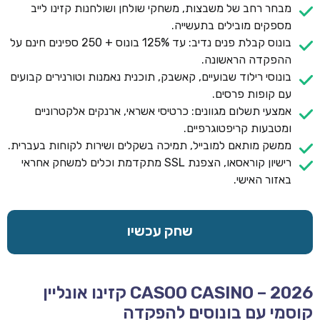
מבחר רחב של משבצות, משחקי שולחן ושולחנות קזינו לייב
מספקים מובילים בתעשייה.
בונוס קבלת פנים נדיב: עד 125% בונוס + 250 ספינים חינם על
ההפקדה הראשונה.
בונוסי רילוד שבועיים, קאשבק, תוכנית נאמנות וטורנירים קבועים
עם קופות פרסים.
אמצעי תשלום מגוונים: כרטיסי אשראי, ארנקים אלקטרוניים
ומטבעות קריפטוגרפיים.
ממשק מותאם למובייל, תמיכה בשקלים ושירות לקוחות בעברית.
רישיון קוראסאו, הצפנת SSL מתקדמת וכלים למשחק אחראי
באזור האישי.
שחק עכשיו
CASOO CASINO – 2026 קזינו אונליין
קוסמי עם בונוסים להפקדה