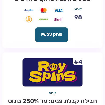
דירוג
98
שחק עכשיו
#4
בונוס
חבילת קבלת פנים: עד 250% בונוס