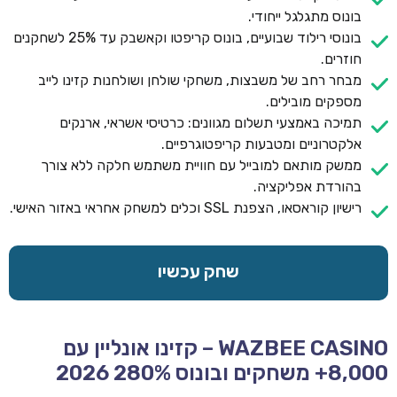
בונוס מתגלגל ייחודי.
בונוסי רילוד שבועיים, בונוס קריפטו וקאשבק עד 25% לשחקנים
חוזרים.
מבחר רחב של משבצות, משחקי שולחן ושולחנות קזינו לייב
מספקים מובילים.
תמיכה באמצעי תשלום מגוונים: כרטיסי אשראי, ארנקים
אלקטרוניים ומטבעות קריפטוגרפיים.
ממשק מותאם למובייל עם חוויית משתמש חלקה ללא צורך
בהורדת אפליקציה.
רישיון קוראסאו, הצפנת SSL וכלים למשחק אחראי באזור האישי.
שחק עכשיו
WAZBEE CASINO – קזינו אונליין עם
8,000+ משחקים ובונוס 280% 2026