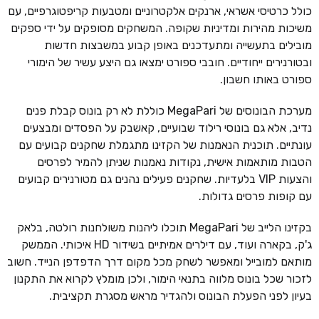
כולל כרטיסי אשראי, ארנקים אלקטרוניים ומטבעות קריפטוגרפיים, עם
משיכות מהירות ומדיניות שקופה. המשחקים מסופקים על ידי ספקים
מובילים בתעשייה ומתעדכנים באופן קבוע במשבצות חדשות
ובטורנירים ייחודיים. חובבי ספורט ימצאו גם היצע עשיר של הימורי
ספורט באותו חשבון.
מערכת הבונוסים של MegaPari כוללת לא רק בונוס קבלת פנים
נדיב, אלא גם בונוסי רילוד שבועיים, קאשבק על הפסדים ומבצעים
עונתיים. תוכנית הנאמנות של הקזינו מתגמלת שחקנים קבועים עם
הטבות מותאמות אישית, נקודות נאמנות שניתן להמיר לפרסים
והצעות VIP בלעדיות. שחקנים פעילים נהנים גם מטורנירים קבועים
עם קופות פרסים גדולות.
בקזינו הלייב של MegaPari תוכלו ליהנות משולחנות רולטה, בלאק
ג'ק, בקארה ועוד, עם דילרים אמיתיים בשידור HD איכותי. הממשק
מותאם למובייל ומאפשר לשחק מכל מקום דרך הדפדפן הנייד. חשוב
לזכור שכל בונוס מלווה בתנאי הימור, ולכן מומלץ לקרוא את התקנון
בעיון לפני הפעלת הבונוס ולהגדיר מראש מסגרת תקציבית.