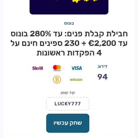
בונוס
חבילת קבלת פנים: עד 280% בונוס
עד €2,200 + 230 ספינים חינם על
4 הפקדות ראשונות
דירוג
94
קוד קופון
LUCKY777
שחק עכשיו