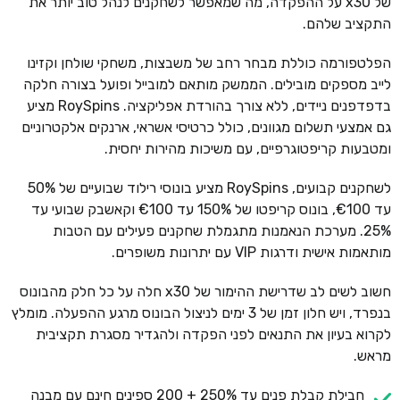
של x30 על ההפקדה, מה שמאפשר לשחקנים לנהל טוב יותר את
התקציב שלהם.
הפלטפורמה כוללת מבחר רחב של משבצות, משחקי שולחן וקזינו
לייב מספקים מובילים. הממשק מותאם למובייל ופועל בצורה חלקה
בדפדפנים ניידים, ללא צורך בהורדת אפליקציה. RoySpins מציע
גם אמצעי תשלום מגוונים, כולל כרטיסי אשראי, ארנקים אלקטרוניים
ומטבעות קריפטוגרפיים, עם משיכות מהירות יחסית.
לשחקנים קבועים, RoySpins מציע בונוסי רילוד שבועיים של 50%
עד €100, בונוס קריפטו של 150% עד €100 וקאשבק שבועי עד
25%. מערכת הנאמנות מתגמלת שחקנים פעילים עם הטבות
מותאמות אישית ודרגות VIP עם יתרונות משופרים.
חשוב לשים לב שדרישת ההימור של x30 חלה על כל חלק מהבונוס
בנפרד, ויש חלון זמן של 3 ימים לניצול הבונוס מרגע ההפעלה. מומלץ
לקרוא בעיון את התנאים לפני הפקדה ולהגדיר מסגרת תקציבית
מראש.
חבילת קבלת פנים עד 250% + 200 ספינים חינם עם מבנה