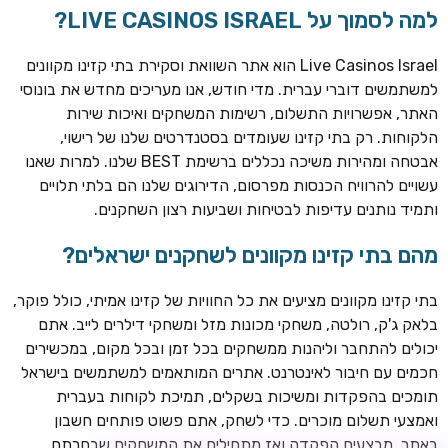
למה לסמוך על LIVE CASINOS ISRAEL?
Live Casinos Israel הוא אתר השוואת וסקירת בתי קזינו מקוונים
למשתמשים דוברי עברית. מדי חודש, אנו מעריכים מחדש את בונוסי
האתר, אפשרויות התשלום, רשימות המשחקים ואיכות שירות
הלקוחות. רק בתי קזינו שעומדים בסטנדרטים שלנו של רישוי,
אבטחה ומהירות משיכה נכללים ברשימת BEST שלנו. למרות שאנו
עשויים להרוויח הכנסות מפרסום, הדירוגים שלנו הם בלתי תלויים
ותמיד נותנים עדיפות לבטיחות ושביעות רצון השחקנים.
TSARS
חבילת קבלת פנים: בונוס 100% עד 300€ + 100 ספיני בונוס על
מהם בתי קזינו מקוונים לשחקנים ישראלים?
ההפקדה הראשונה
בתי קזינו מקוונים מציעים את כל החוויות של קזינו אמיתי, כולל פוקר,
CASOO
בלאק ג'ק, רולטה, משחקי מכונות מזל ומשחקי דילרים לייב. אתם
בונוס מתגלגל עד 2,000 ₪ + 200 ספינים חינם לשחקנים
יכולים להתחבר וליהנות ממשחקים בכל זמן ובכל מקום, במכשירים
חדשים
חכמים עם חיבור לאינטרנט. אתרים המותאמים למשתמשים בישראל
ROYSPINS
תומכים בהפקדות ומשיכות בשקלים, תמיכת לקוחות בעברית
חבילת קבלת פנים: עד 250% בונוס עד €2,000 + 200 ספינים
ואמצעי תשלום מוכרים. כדי לשחק, אתם פשוט פותחים חשבון
חינם על ההפקדות הראשונות
באתר, מבצעים הפקדה ואז מתחילים את המשחקים שבחרתם.