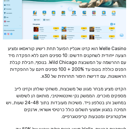
Welle Casino הוא קזינו אונליין הפועל תחת רישיון קוראסאו ומציע
הצעה ייחודית לשחקנים חדשים: 10 ספינים חינם ללא הפקדה מיד
עם ההרשמה על המשבצת Wild Chicago. בנוסף, חבילת קבלת
הפנים כוללת בונוס עד 200% + 100 ספינים חינם על ההפקדות
הראשונות, עם דרישת הימור תחרותית של x30.
הקזינו מציע מבחר מגוון של משבצות, משחקי שולחן וקזינו לייב
מספקים מוכרים. הממשק נקי ואינטואיטיבי, מותאם הן לשימוש
במחשב והן בטלפון נייד. משיכות מעובדות בתוך 24-48 שעות, ויש
תמיכה במגוון אמצעי תשלום כולל כרטיסי אשראי, ארנקים
אלקטרוניים ומטבעות קריפטוגרפיים.