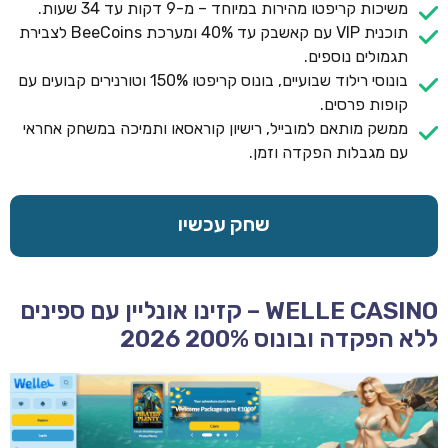
משיכות קריפטו מהירות במיוחד – מ-9 דקות עד 34 שעות.
תוכנית VIP עם קאשבק עד 40% ומערכת BeeCoins לצבירת
תגמולים נוספים.
בונוסי רילוד שבועיים, בונוס קריפטו 150% וטורנירים קבועים עם
קופות פרסים.
ממשק מותאם למובייל, רישיון קוראסאו ותמיכה במשחק אחראי
עם מגבלות הפקדה וזמן.
שחק עכשיו
WELLE CASINO – קזינו אונליין עם ספינים
ללא הפקדה ובונוס 200% 2026