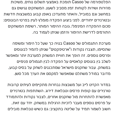
הפלטפורמה של Casoo תומכת באמצעי תשלום נוחים, משיכות
מהירות ושירות לקוחות זמין מסביב לשעון. המשחקים נגישים גם
במחשב וגם במובייל, והאתר מתעדכן באופן קבוע במשבצות חדשות
ובטורנירים ייחודיים. לפני ביצוע הפקדה מומלץ לעיין בפרטי הבונוסים:
סכום ההפקדה המינימלי, גובה ההימור המותר, רשימת המשחקים
התורמים לדרישת ההימור והזמן שניתן לעמוד בה.
מערכת התגמולים של Casoo בנויה כך שעל כל הימור ומשימה
שתסיימו, תצברו נקודות ו"ארטיפקטים" שניתן להמיר לבונוסים
ופרסים נוספים. זה הופך את חוויית המשחק למערבת יותר ומאפשר
לשלב בין בונוסים קלאסיים על הפקדה לבין תגמולים פנימיים
במשחק. עבור שחקנים מישראל שמתכננים לשחק על בסיס קבוע,
מדובר במודל משתלם שמאפשר למקסם את הערך מכל סשן.
במדור הקזינו לייב ועל משבצות נבחרות מתקיימים לעיתים קרובות
טורנירים עם קופות פרסים וטבלאות דירוג. השתתפות בטורנירים
מאפשרת להתחרות מול שחקנים אחרים, לצבור נקודות ולהתמודד
על פרסים נוספים מעבר לזכיות הרגילות במשחק. יחד עם זאת,
חשוב לשמור תמיד על שליטה בתקציב: גם כשיש טבלאות מובילים