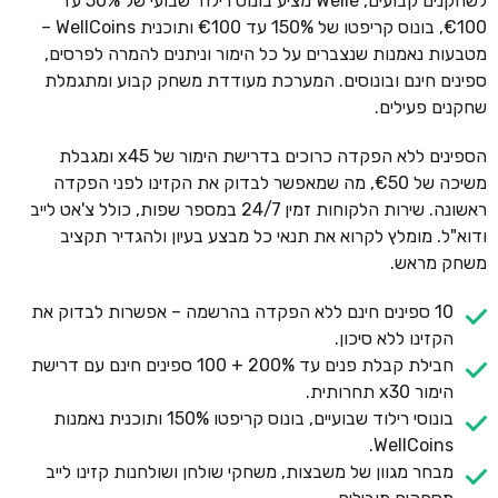
לשחקנים קבועים, Welle מציע בונוס רילוד שבועי של 50% עד
€100, בונוס קריפטו של 150% עד €100 ותוכנית WellCoins –
מטבעות נאמנות שנצברים על כל הימור וניתנים להמרה לפרסים,
ספינים חינם ובונוסים. המערכת מעודדת משחק קבוע ומתגמלת
שחקנים פעילים.
הספינים ללא הפקדה כרוכים בדרישת הימור של x45 ומגבלת
משיכה של €50, מה שמאפשר לבדוק את הקזינו לפני הפקדה
ראשונה. שירות הלקוחות זמין 24/7 במספר שפות, כולל צ'אט לייב
ודוא"ל. מומלץ לקרוא את תנאי כל מבצע בעיון ולהגדיר תקציב
משחק מראש.
10 ספינים חינם ללא הפקדה בהרשמה – אפשרות לבדוק את
הקזינו ללא סיכון.
חבילת קבלת פנים עד 200% + 100 ספינים חינם עם דרישת
הימור x30 תחרותית.
בונוסי רילוד שבועיים, בונוס קריפטו 150% ותוכנית נאמנות
WellCoins.
מבחר מגוון של משבצות, משחקי שולחן ושולחנות קזינו לייב