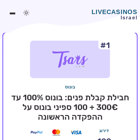
#1
משחקים אונליין
משחקים חינמיים
סלוטים אונליין
מדריכי קזינו
בונוס
מונדיאל 2026 הימורים
חבילת קבלת פנים: בונוס 100% עד
בלאקג'ק אונליין
300€ + 100 ספיני בונוס על
ההפקדה הראשונה
בקרה אונליין
וידאו פוקר
דירוג
בונוסים בקזינו אונליין