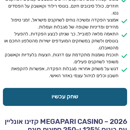
חוזרים, כולל סיבובים חינם, בונוסי רילוד וקאשבק על הפסדים
נטו.
אמצעי הפקדה ומשיכה נוחים לשחקנים מישראל, זמני טיפול
מהירים ומדיניות שקופה של מגבלות ועמלות.
התאמה מלאה למובייל, כך שניתן לבצע הפקדות, להפעיל
בונוסים ולשחק במשחקים המועדפים ישירות מהטלפון החכם או
מהטאבלט.
תוכנית נאמנות מתקדמת עם דרגות, הצעות בלעדיות וקאשבק
משופר לשחקנים פעילים.
דגש על משחק אחראי: מגבלות הפקדה, אפשרות להקפאת
חשבון וכלים לניהול עצמי באזור האישי.
שחק עכשיו
MEGAPARI CASINO – 2026 קזינו אונליין
עם בונוס 125% ו-250 ספינים חינם