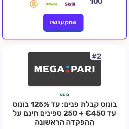
100
קזינו קריפטו
שחק עכשיו
קזינו PayPal
טורנירי קזינו
הימורי ספורט
אודות
#2
צור קשר
בלוג וחדשות
ביקורות
בונוס
חדשות
בונוס קבלת פנים: עד 125% בונוס
טיפים
עד €450 + 250 ספינים חינם על
מדריכים
ההפקדה הראשונה