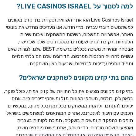
למה לסמוך על LIVE CASINOS ISRAEL?
Live Casinos Israel הוא אתר השוואת וסקירת בתי קזינו מקוונים
למשתמשים דוברי עברית. מדי חודש, אנו מעריכים מחדש את בונוסי
האתר, אפשרויות התשלום, רשימות המשחקים ואיכות שירות
הלקוחות. רק בתי קזינו שעומדים בסטנדרטים שלנו של רישוי,
אבטחה ומהירות משיכה נכללים ברשימת BEST שלנו. למרות שאנו
עשויים להרוויח הכנסות מפרסום, הדירוגים שלנו הם בלתי תלויים
ותמיד נותנים עדיפות לבטיחות ושביעות רצון השחקנים.
מהם בתי קזינו מקוונים לשחקנים ישראלים?
ROYSPINS
חבילת קבלת פנים: עד 250% בונוס עד €2,000 + 200 ספינים
חינם על ההפקדות הראשונות
בתי קזינו מקוונים מציעים את כל החוויות של קזינו אמיתי, כולל פוקר,
בלאק ג'ק, רולטה, משחקי מכונות מזל ומשחקי דילרים לייב. אתם
MEGAPARI
יכולים להתחבר וליהנות ממשחקים בכל זמן ובכל מקום, במכשירים
בונוס קבלת פנים: עד 125% בונוס עד €450 + 250 ספינים חינם
חכמים עם חיבור לאינטרנט. אתרים המותאמים למשתמשים בישראל
תומכים בהפקדות ומשיכות בשקלים, תמיכת לקוחות בעברית
WAZBEE
ואמצעי תשלום מוכרים. כדי לשחק, אתם פשוט פותחים חשבון
חבילת קבלת פנים: עד 280% בונוס עד €2,200 + 230 ספינים
באתר, מבצעים הפקדה ואז מתחילים את המשחקים שבחרתם.