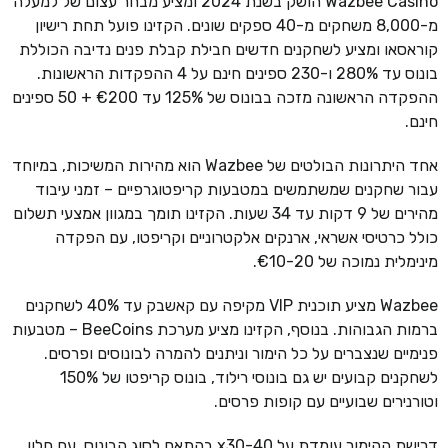
Wazbee Casino הושק בשנת 2024 ומציע מבחר עצום של למעלה
מ-8,000 משחקים מ-40 ספקים שונים. הקזינו פועל תחת רישיון
קוראסאו ומציע לשחקנים חדשים חבילת קבלת פנים נדיבה הכוללת
בונוס עד 280% ו-230 ספינים חינם על 4 ההפקדות הראשונות.
ההפקדה הראשונה מזכה בבונוס של 125% עד €200 + 50 ספינים
חינם.
אחד היתרונות הבולטים של Wazbee הוא מהירות המשיכות, במיוחד
עבור שחקנים שמשתמשים במטבעות קריפטוגרפיים – זמני עיבוד
מהירים של 9 דקות עד 34 שעות. הקזינו תומך במגוון אמצעי תשלום
כולל כרטיסי אשראי, ארנקים אלקטרוניים וקריפטו, עם הפקדה
מינימלית נמוכה של €10-20.
Wazbee מציע תוכנית VIP מקיפה עם קאשבק עד 40% לשחקנים
ברמות הגבוהות. בנוסף, הקזינו מציע מערכת BeeCoins – מטבעות
פנימיים שנצברים על כל הימור וניתנים להמרה לבונוסים ופרסים.
לשחקנים קבועים יש גם בונוסי רילוד, בונוס קריפטו של 150%
וטורנירים שבועיים עם קופות פרסים.
דרישת ההימור עומדת על x30-40 בהתאם לסוג הבונוס, עם חלון