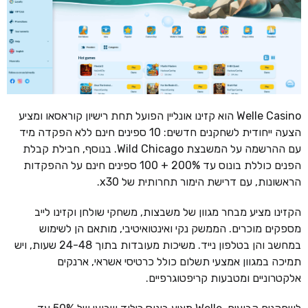
Welle Casino הוא קזינו אונליין הפועל תחת רישיון קוראסאו ומציע
הצעה ייחודית לשחקנים חדשים: 10 ספינים חינם ללא הפקדה מיד
עם ההרשמה על המשבצת Wild Chicago. בנוסף, חבילת קבלת
הפנים כוללת בונוס עד 200% + 100 ספינים חינם על ההפקדות
הראשונות, עם דרישת הימור תחרותית של x30.
הקזינו מציע מבחר מגוון של משבצות, משחקי שולחן וקזינו לייב
מספקים מוכרים. הממשק נקי ואינטואיטיבי, מותאם הן לשימוש
במחשב והן בטלפון נייד. משיכות מעובדות בתוך 24-48 שעות, ויש
תמיכה במגוון אמצעי תשלום כולל כרטיסי אשראי, ארנקים
אלקטרוניים ומטבעות קריפטוגרפיים.