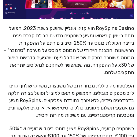
RoySpins Casino הוא קזינו אונליין שהושק בשנת 2023, הפועל
תחת רישיון קוראסאו ומציע לשחקנים חדשים חבילת קבלת פנים
נדיבה הכוללת בונוס עד 250% וסיבובים חינם על ההפקדות
הראשונות. המבנה הייחודי של הבונוס מבוסס על מערכת "טרנובר" –
הבונוס משוחרר בחלקים של 10% כל פעם שמגיעים לדרישת הימור
של x30 על ההפקדה, מה שמאפשר לשחקנים לנהל טוב יותר את
התקציב שלהם.
הפלטפורמה כוללת מבחר רחב של משבצות, משחקי שולחן וקזינו
לייב מספקים מובילים. הממשק מותאם למובייל ופועל בצורה חלקה
בדפדפנים ניידים, ללא צורך בהורדת אפליקציה. RoySpins מציע
גם אמצעי תשלום מגוונים, כולל כרטיסי אשראי, ארנקים אלקטרוניים
ומטבעות קריפטוגרפיים, עם משיכות מהירות יחסית.
לשחקנים קבועים, RoySpins מציע בונוסי רילוד שבועיים של 50%
עד €100, בונוס קריפטו של 150% עד €100 וקאשבק שבועי עד