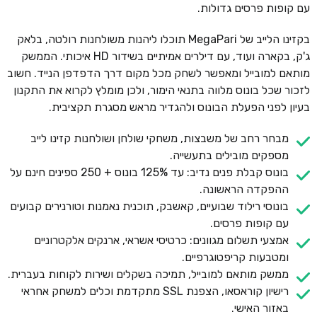
עם קופות פרסים גדולות.
בקזינו הלייב של MegaPari תוכלו ליהנות משולחנות רולטה, בלאק
ג'ק, בקארה ועוד, עם דילרים אמיתיים בשידור HD איכותי. הממשק
מותאם למובייל ומאפשר לשחק מכל מקום דרך הדפדפן הנייד. חשוב
לזכור שכל בונוס מלווה בתנאי הימור, ולכן מומלץ לקרוא את התקנון
בעיון לפני הפעלת הבונוס ולהגדיר מראש מסגרת תקציבית.
מבחר רחב של משבצות, משחקי שולחן ושולחנות קזינו לייב
מספקים מובילים בתעשייה.
בונוס קבלת פנים נדיב: עד 125% בונוס + 250 ספינים חינם על
ההפקדה הראשונה.
בונוסי רילוד שבועיים, קאשבק, תוכנית נאמנות וטורנירים קבועים
עם קופות פרסים.
אמצעי תשלום מגוונים: כרטיסי אשראי, ארנקים אלקטרוניים
ומטבעות קריפטוגרפיים.
ממשק מותאם למובייל, תמיכה בשקלים ושירות לקוחות בעברית.
רישיון קוראסאו, הצפנת SSL מתקדמת וכלים למשחק אחראי
באזור האישי.