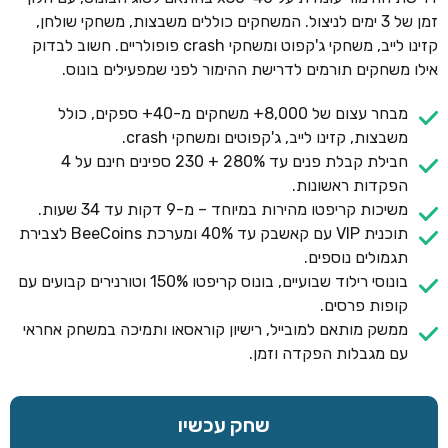
זמן של 3 ימים לניצול. המשחקים כוללים משבצות, משחקי שולחן,
קזינו לייב, משחקי ג'קפוט ומשחקי crash פופולריים. חשוב לבדוק
אילו משחקים תורמים לדרישת ההימור לפני שמפעילים בונוס.
מבחר עצום של 8,000+ משחקים מ-40+ ספקים, כולל
משבצות, קזינו לייב, ג'קפוטים ומשחקי crash.
חבילת קבלת פנים עד 280% + 230 ספינים חינם על 4
הפקדות ראשונות.
משיכות קריפטו מהירות במיוחד – מ-9 דקות עד 34 שעות.
תוכנית VIP עם קאשבק עד 40% ומערכת BeeCoins לצבירת
תגמולים נוספים.
בונוסי רילוד שבועיים, בונוס קריפטו 150% וטורנירים קבועים עם
קופות פרסים.
ממשק מותאם למובייל, רישיון קוראסאו ותמיכה במשחק אחראי
עם מגבלות הפקדה וזמן.
שחק עכשיו