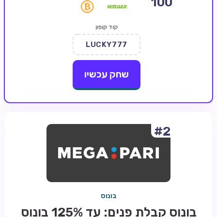
100
קזינו קריפטו
קוד קופון
קזינו PayPal
LUCKY777
טורנירי קזינו
הימורי ספורט
שחק עכשיו
אודות
צור קשר
בלוג וחדשות
#2
ביקורות
חדשות
טיפים
בונוס
מדריכים
בונוס קבלת פנים: עד 125% בונוס