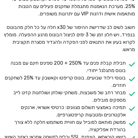
25%. מערכת הנאמנות מתגמלת שחקנים פעילים עם הטבות
מותאמות אישית ודרגות VIP עם יתרונות משופרים.
חשוב לשים לב שדרישת ההימור של x30 חלה על כל חלק מהבונוס
בנפרד, ויש חלון זמן של 3 ימים לניצול הבונוס מרגע ההפעלה. מומלץ
לקרוא בעיון את התנאים לפני הפקדה ולהגדיר מסגרת תקציבית
מראש.
חבילת קבלת פנים עד 250% + 200 ספינים חינם עם מבנה
בונוס מתגלגל ייחודי.
בונוסי רילוד שבועיים, בונוס קריפטו וקאשבק עד 25% לשחקנים
חוזרים.
מבחר רחב של משבצות, משחקי שולחן ושולחנות קזינו לייב
מספקים מובילים.
תמיכה באמצעי תשלום מגוונים: כרטיסי אשראי, ארנקים
אלקטרוניים ומטבעות קריפטוגרפיים.
ממשק מותאם למובייל עם חוויית משתמש חלקה ללא צורך
בהורדת אפליקציה.
רישיון קוראסאו, הצפנת SSL וכלים למשחק אחראי באזור האישי.