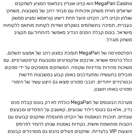
MegaPari Casino הוא קזינו אונליין בינלאומי המציע לשחקנים
ישראלים חוויית משחק איכותית עם מבחר רחב של משבצות, משחקי
שולחן וקזינו לייב. הקזינו פועל תחת רישיון קוראסאו ומציע ממשק
בעברית, תמיכה בתשלומים בשקלים ושירות לקוחות מותאם ללקוחות
מישראל. בונוס קבלת הפנים הנדיב מאפשר להתחיל עם תקציב
משחק מוגדל.
הפלטפורמה של MegaPari תומכת במגוון רחב של אמצעי תשלום,
כולל כרטיסי אשראי, ארנקים אלקטרוניים ומטבעות קריפטוגרפיים, עם
משיכות מהירות ומדיניות שקופה. המשחקים מסופקים על ידי ספקים
מובילים בתעשייה ומתעדכנים באופן קבוע במשבצות חדשות
ובטורנירים ייחודיים. חובבי ספורט ימצאו גם היצע עשיר של הימורי
ספורט באותו חשבון.
מערכת הבונוסים של MegaPari כוללת לא רק בונוס קבלת פנים
נדיב, אלא גם בונוסי רילוד שבועיים, קאשבק על הפסדים ומבצעים
עונתיים. תוכנית הנאמנות של הקזינו מתגמלת שחקנים קבועים עם
הטבות מותאמות אישית, נקודות נאמנות שניתן להמיר לפרסים
והצעות VIP בלעדיות. שחקנים פעילים נהנים גם מטורנירים קבועים