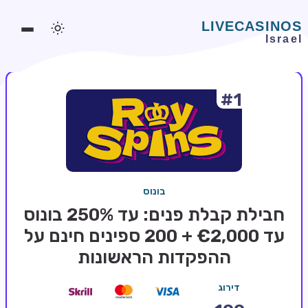
#1
משחקים אונליין
משחקים חינמיים
סלוטים אונליין
מדריכי קזינו
בונוס
מונדיאל 2026 הימורים
חבילת קבלת פנים: עד 250% בונוס
בלאקג'ק אונליין
עד €2,000 + 200 ספינים חינם על
ההפקדות הראשונות
בקרה אונליין
וידאו פוקר
דירוג
בונוסים בקזינו אונליין