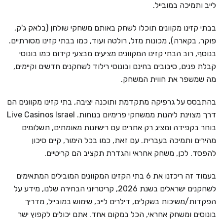
לייב ותמיכה במובייל.
בבתי קזינו מקוונים תוכלו לשחק באותם משחקי שולחן (בלאק ג'ק,
פוקר, בקארה), מכונות מזל, רולטה ועוד, כמו בבתי קזינו מסורתיים.
בנוסף, רוב הבתי קזינו המקוונים מציעים מבצעי קידום כמו בונוסי
קבלת פנים, סיבובים בחינם ובונוסי רילוד לשחקנים חדשים וקיימים,
מה שמשפר את חווית המשחק.
בהתבסס על גרפיקה מתקדמת ותוכנה יציבה, בתי קזינו מקוונים הם
דרך מצוינת ליהנות ממשחקי פרימיום בנוחות. Live Casinos Israel
בוחר בקפידה ומציג רק אתרים עם רישיונות מאומתים, תשלומים
מהירים ותמיכה בעברית. עם זאת, כמו בכל הימור, קיים סיכון
להפסד. לכן, משחק אחראי והגדרת תקציב הם קריטיים.
בעמוד זה ריכזנו את 6 בתי הקזינו המקוונים המובילים המתאימים
לשחקנים ישראלים בשנת 2026, קריטריוני הבחירה שלנו, מידע על
הפקדות/משיכות בשקלים, דילרים לייב, שימוש במובייל, מדריך
בונוסים ומשחק אחראי, הכל במקום אחד. אתם יכולים לקפוץ ישר