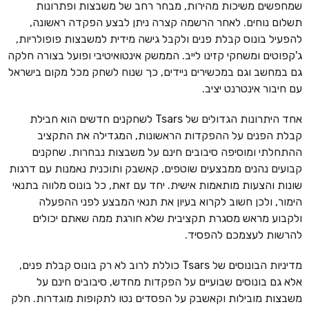
שמחפשים משיכות מהירות, מבחר רחב של משבצות ופתרונות
תשלום נוחים. לאחר הרשמה קצרה ניתן לבצע הפקדה ראשונה,
להפעיל בונוס קבלת פנים ולקבל גישה מידית למשבצות פופולריות,
ג'קפוטים ומשחקי קזינו לייב. הממשק אינטואיטיבי ופועל בצורה חלקה
גם במחשב וגם במכשירים ניידים, כך שנוח לשחק מכל מקום בישראל
עם חיבור אינטרנט יציב.
אחד היתרונות הגדולים של Tsars לשחקנים חדשים הוא חבילת
קבלת הפנים על ההפקדות הראשונות, המגדילה את התקציב
ההתחלתי ומוסיפה סיבובים חינם על משבצות נבחרות. שחקנים
קבועים נהנים ממבצעים שוטפים, קאשבק ותוכנית נאמנות עם דרגות
שונות והצעות מותאמות אישית. יחד עם זאת, כל בונוס מלווה בתנאי
הימור, ולכן חשוב לקרוא בעיון את תנאי המבצע לפני ההפעלה
ולקבוע מראש מסגרת תקציבית שלא חורגת ממה שאתם יכולים
להרשות לעצמכם להפסיד.
מדיניות הבונוסים של Tsars כוללת לרוב לא רק בונוס קבלת פנים,
אלא גם בונוסים שבועיים על הפקדות מחדש, סיבובים חינם על
משבצות מובילות וקאשבק על הפסדים נטו לתקופות מוגדרות. חלק