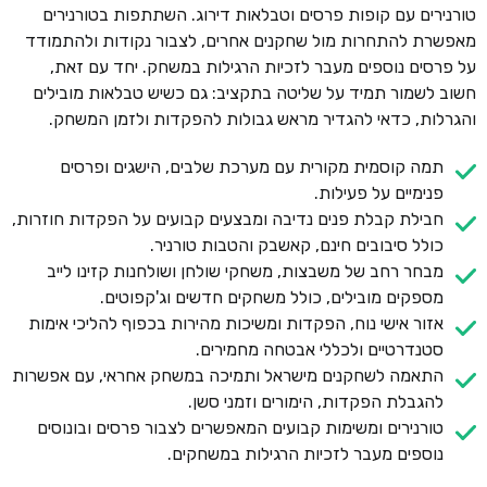
טורנירים עם קופות פרסים וטבלאות דירוג. השתתפות בטורנירים
מאפשרת להתחרות מול שחקנים אחרים, לצבור נקודות ולהתמודד
על פרסים נוספים מעבר לזכיות הרגילות במשחק. יחד עם זאת,
חשוב לשמור תמיד על שליטה בתקציב: גם כשיש טבלאות מובילים
והגרלות, כדאי להגדיר מראש גבולות להפקדות ולזמן המשחק.
תמה קוסמית מקורית עם מערכת שלבים, הישגים ופרסים
פנימיים על פעילות.
חבילת קבלת פנים נדיבה ומבצעים קבועים על הפקדות חוזרות,
כולל סיבובים חינם, קאשבק והטבות טורניר.
מבחר רחב של משבצות, משחקי שולחן ושולחנות קזינו לייב
מספקים מובילים, כולל משחקים חדשים וג'קפוטים.
אזור אישי נוח, הפקדות ומשיכות מהירות בכפוף להליכי אימות
סטנדרטיים ולכללי אבטחה מחמירים.
התאמה לשחקנים מישראל ותמיכה במשחק אחראי, עם אפשרות
להגבלת הפקדות, הימורים וזמני סשן.
טורנירים ומשימות קבועים המאפשרים לצבור פרסים ובונוסים
נוספים מעבר לזכיות הרגילות במשחקים.