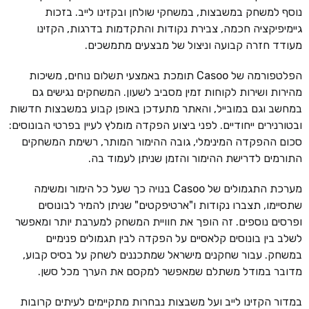
נוסף למשחק במשבצות, במשחקי שולחן ובקזינו לייב. בזכות
גיימיפיקציה חכמה, צבירת נקודות והתקדמות בדרגות, הקזינו
מעודד חזרה קבועה וניצול של מבצעים מתמשכים.
הפלטפורמה של Casoo תומכת באמצעי תשלום נוחים, משיכות
מהירות ושירות לקוחות זמין מסביב לשעון. המשחקים נגישים גם
במחשב וגם במובייל, והאתר מתעדכן באופן קבוע במשבצות חדשות
ובטורנירים ייחודיים. לפני ביצוע הפקדה מומלץ לעיין בפרטי הבונוסים:
סכום ההפקדה המינימלי, גובה ההימור המותר, רשימת המשחקים
התורמים לדרישת ההימור והזמן שניתן לעמוד בה.
מערכת התגמולים של Casoo בנויה כך שעל כל הימור ומשימה
שתסיימו, תצברו נקודות ו"ארטיפקטים" שניתן להמיר לבונוסים
ופרסים נוספים. זה הופך את חוויית המשחק למערבת יותר ומאפשר
לשלב בין בונוסים קלאסיים על הפקדה לבין תגמולים פנימיים
במשחק. עבור שחקנים מישראל שמתכננים לשחק על בסיס קבוע,
מדובר במודל משתלם שמאפשר למקסם את הערך מכל סשן.
במדור הקזינו לייב ועל משבצות נבחרות מתקיימים לעיתים קרובות