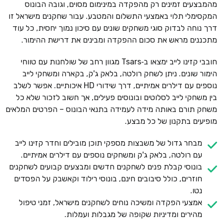
מהמבצעים זמינים רק מהפקדה במינימום מסוים, וגובה הבונוס
המקסימלי תלוי באמצעי התשלום והמטבע. עבור שחקנים מישראל זו
דרך נוחה לבדוק סוגי משחקים שונים עם סיכון נמוך יחסית, כל עוד
מתכננים מראש את סכום ההפקדה ומבינים את דרישת ההימור.
חובבי קזינו לייב ימצאו ב‑Tsars מגוון רחב של שולחנות עם טווחי
הימור שונים. ניתן לשחק רולטה, בלאק ג'ק, בקארה ומשחקי לייב
נוספים עם דילרים אמיתיים, דרך שידורי HD איכותיים. אפשר לשלב
בין משחקי לייב לסלוטים ובונוסים פעילים, אך חשוב לזכור שלא כל
משחק תורם באותה מידה לעמידה בתנאי הבונוס – הפרטים המלאים
מופיעים בתקנון של כל מבצע.
מבחר גדול של משבצות מספקי תוכן מובילים וחדר קזינו לייב
עם רולטה, בלאק ג'ק ומשחקים נוספים עם דילרים אמיתיים.
בונוסי קבלת פנים לשחקנים חדשים ומבצעים קבועים לשחקנים
חוזרים, כולל סיבובים חינם, בונוסי רילוד וקאשבק על הפסדים
נטו.
אמצעי הפקדה ומשיכה נוחים לשחקנים מישראל, זמני טיפול
מהירים ומדיניות שקופה של מגבלות ועמלות.