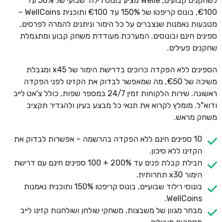
לשחקנים קבועים, Welle מציע בונוס רילוד שבועי של 50% עד
€100, בונוס קריפטו של 150% עד €100 ותוכנית WellCoins –
מטבעות נאמנות שנצברים על כל הימור וניתנים להמרה לפרסים,
ספינים חינם ובונוסים. המערכת מעודדת משחק קבוע ומתגמלת
שחקנים פעילים.
הספינים ללא הפקדה כרוכים בדרישת הימור של x45 ומגבלת
משיכה של €50, מה שמאפשר לבדוק את הקזינו לפני הפקדה
ראשונה. שירות הלקוחות זמין 24/7 במספר שפות, כולל צ'אט לייב
ודוא"ל. מומלץ לקרוא את תנאי כל מבצע בעיון ולהגדיר תקציב
משחק מראש.
10 ספינים חינם ללא הפקדה בהרשמה – אפשרות לבדוק את
הקזינו ללא סיכון.
חבילת קבלת פנים עד 200% + 100 ספינים חינם עם דרישת
הימור x30 תחרותית.
בונוסי רילוד שבועיים, בונוס קריפטו 150% ותוכנית נאמנות
WellCoins.
מבחר מגוון של משבצות, משחקי שולחן ושולחנות קזינו לייב