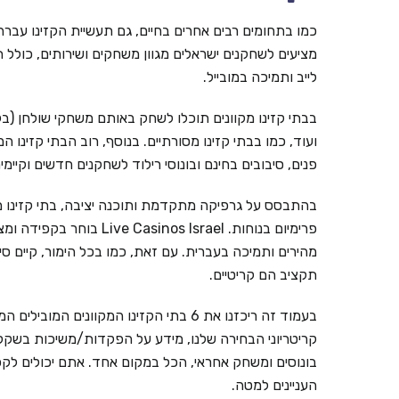
כמו בתחומים רבים אחרים בחיים, גם תעשיית הקזינו עברה ל
מציעים לשחקנים ישראלים מגוון משחקים ושירותים, כולל ת
לייב ותמיכה במובייל.
בבתי קזינו מקוונים תוכלו לשחק באותם משחקי שולחן (בל
ועוד, כמו בבתי קזינו מסורתיים. בנוסף, רוב הבתי קזינו ה
פנים, סיבובים בחינם ובונוסי רילוד לשחקנים חדשים וקי
בהתבסס על גרפיקה מתקדמת ותוכנה יציבה, בתי קזינו מ
פרימיום בנוחות. inos Israel
מהירים ותמיכה בעברית. עם זאת, כמו בכל הימור, קיים ס
תקציב הם קריטיים.
קריטריוני הבחירה שלנו, מידע על הפקדות/משיכות בשקלים,
בונוסים ומשחק אחראי, הכל במקום אחד. אתם יכולים לקפ
העניינים למטה.