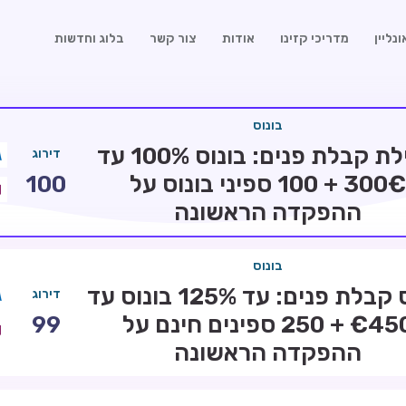
נליין
מדריכי קזינו
אודות
צור קשר
בלוג וחדשות
בונוס
חבילת קבלת פנים: בונוס 100% עד
דירוג
300€ + 100 ספיני בונוס על
100
ההפקדה הראשונה
בונוס
בונוס קבלת פנים: עד 125% בונוס עד
דירוג
€450 + 250 ספינים חינם על
99
ההפקדה הראשונה