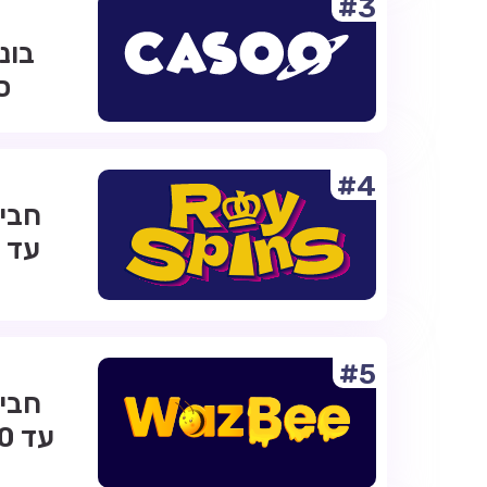
#3
ס
#4
#5