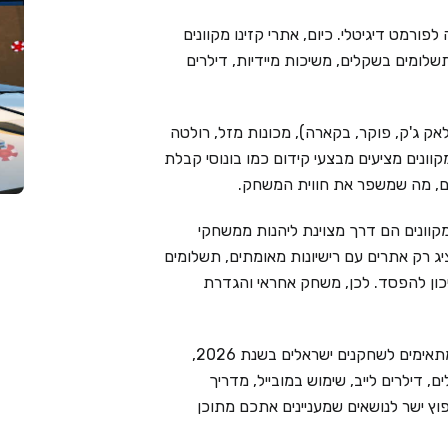
פורמט דיגיטלי. כיום, אתרי קזינו מקוונים
שלומים בשקלים, משיכות מיידיות, דילרים
אק ג'ק, פוקר, בקארה), מכונות מזל, רולטה
מקוונים מציעים מבצעי קידום כמו בונוסי קבלת
ימים, מה שמשפר את חווית המשחק.
קוונים הם דרך מצוינת ליהנות ממשחקי
Live Cas בוחר בקפידה ומציג רק אתרים עם רישיונות מאומתים, תשלומים
יכון להפסד. לכן, משחק אחראי והגדרת
בעמוד זה ריכזנו את 6 בתי הקזינו המקוונים המובילים המתאימים לשחקנים ישראלים בשנת 2026,
 דילרים לייב, שימוש במובייל, מדריך
וץ ישר לנושאים שמעניינים אתכם מתוכן