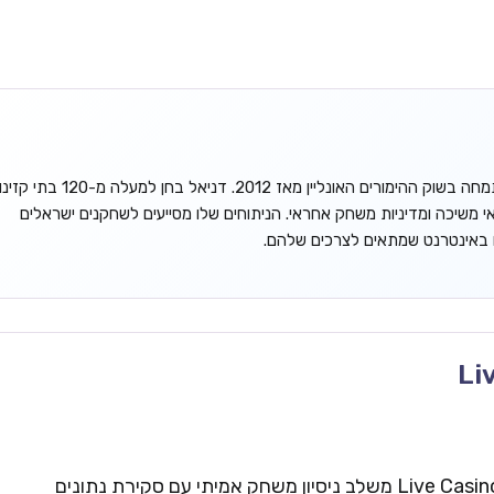
דניאל גורדון הוא אנליסט עצמאי המתמחה בשוק ההימורים האונליין מאז 2012. דניאל בחן למעלה מ-120 בתי קזינ
אי משיכה ומדיניות משחק אחראי. הניתוחים שלו מסייעים לשחקנים ישראלים
ו באינטרנט שמתאים לצרכים שלהם.
Li
צוות העריכה של Live Casinos Israel משלב ניסיון משחק אמיתי עם סקירת נתונים