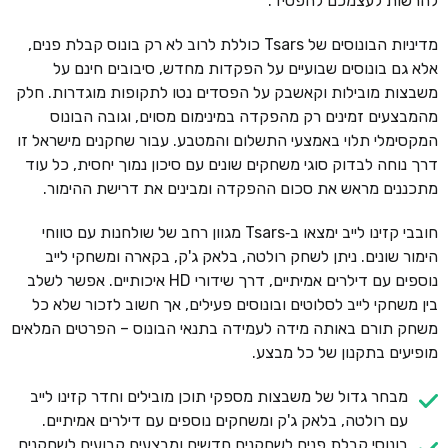
להרשות לעצמכם להפסיד.
מדיניות הבונוסים של Tsars כוללת לרוב לא רק בונוס קבלת פנים,
אלא גם בונוסים שבועיים על הפקדות מחדש, סיבובים חינם על
משבצות מובילות וקאשבק על הפסדים נטו לתקופות מוגדרות. חלק
מהמבצעים זמינים רק מהפקדה במינימום מסוים, וגובה הבונוס
המקסימלי תלוי באמצעי התשלום והמטבע. עבור שחקנים מישראל זו
דרך נוחה לבדוק סוגי משחקים שונים עם סיכון נמוך יחסית, כל עוד
מתכננים מראש את סכום ההפקדה ומבינים את דרישת ההימור.
חובבי קזינו לייב ימצאו ב‑Tsars מגוון רחב של שולחנות עם טווחי
הימור שונים. ניתן לשחק רולטה, בלאק ג'ק, בקארה ומשחקי לייב
נוספים עם דילרים אמיתיים, דרך שידורי HD איכותיים. אפשר לשלב
בין משחקי לייב לסלוטים ובונוסים פעילים, אך חשוב לזכור שלא כל
משחק תורם באותה מידה לעמידה בתנאי הבונוס – הפרטים המלאים
מופיעים בתקנון של כל מבצע.
מבחר גדול של משבצות מספקי תוכן מובילים וחדר קזינו לייב
עם רולטה, בלאק ג'ק ומשחקים נוספים עם דילרים אמיתיים.
בונוסי קבלת פנים לשחקנים חדשים ומבצעים קבועים לשחקנים