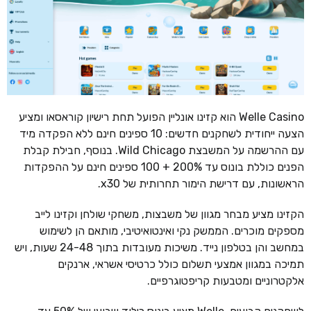
Welle Casino הוא קזינו אונליין הפועל תחת רישיון קוראסאו ומציע
הצעה ייחודית לשחקנים חדשים: 10 ספינים חינם ללא הפקדה מיד
עם ההרשמה על המשבצת Wild Chicago. בנוסף, חבילת קבלת
הפנים כוללת בונוס עד 200% + 100 ספינים חינם על ההפקדות
הראשונות, עם דרישת הימור תחרותית של x30.
הקזינו מציע מבחר מגוון של משבצות, משחקי שולחן וקזינו לייב
מספקים מוכרים. הממשק נקי ואינטואיטיבי, מותאם הן לשימוש
במחשב והן בטלפון נייד. משיכות מעובדות בתוך 24-48 שעות, ויש
תמיכה במגוון אמצעי תשלום כולל כרטיסי אשראי, ארנקים
אלקטרוניים ומטבעות קריפטוגרפיים.