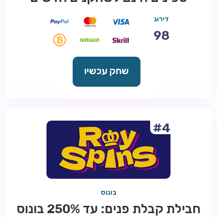
דירוג
98
שחק עכשיו
#4
בונוס
חבילת קבלת פנים: עד 250% בונוס