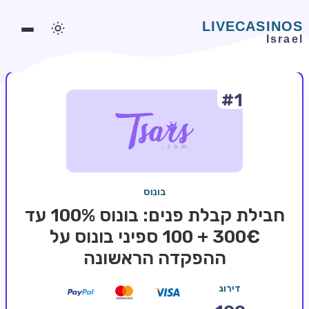
#1
משחקים אונליין
משחקים חינמיים
סלוטים אונליין
מדריכי קזינו
בונוס
מונדיאל 2026 הימורים
חבילת קבלת פנים: בונוס 100% עד
בלאקג'ק אונליין
300€ + 100 ספיני בונוס על
ההפקדה הראשונה
בקרה אונליין
וידאו פוקר
דירוג
בונוסים בקזינו אונליין