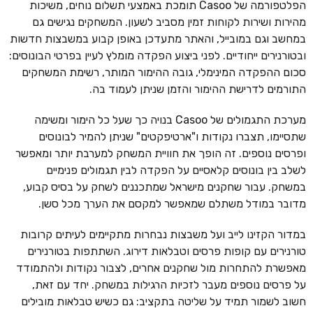
הפלטפורמה של Casoo תומכת באמצעי תשלום נוחים, משיכות
מהירות ושירות לקוחות זמין מסביב לשעון. המשחקים נגישים גם
במחשב וגם במובייל, והאתר מתעדכן באופן קבוע במשבצות חדשות
ובטורנירים ייחודיים. לפני ביצוע הפקדה מומלץ לעיין בפרטי הבונוסים:
סכום ההפקדה המינימלי, גובה ההימור המותר, רשימת המשחקים
התורמים לדרישת ההימור והזמן שניתן לעמוד בה.
מערכת התגמולים של Casoo בנויה כך שעל כל הימור ומשימה
שתסיימו, תצברו נקודות ו"ארטיפקטים" שניתן להמיר לבונוסים
ופרסים נוספים. זה הופך את חוויית המשחק למערבת יותר ומאפשר
לשלב בין בונוסים קלאסיים על הפקדה לבין תגמולים פנימיים
במשחק. עבור שחקנים מישראל שמתכננים לשחק על בסיס קבוע,
מדובר במודל משתלם שמאפשר למקסם את הערך מכל סשן.
במדור הקזינו לייב ועל משבצות נבחרות מתקיימים לעיתים קרובות
טורנירים עם קופות פרסים וטבלאות דירוג. השתתפות בטורנירים
מאפשרת להתחרות מול שחקנים אחרים, לצבור נקודות ולהתמודד
על פרסים נוספים מעבר לזכיות הרגילות במשחק. יחד עם זאת,
חשוב לשמור תמיד על שליטה בתקציב: גם כשיש טבלאות מובילים