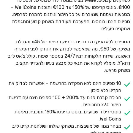
לשחקנים קבועים, Welle מציע בונוס רילוד שבועי של 50% עד
€100, בונוס קריפטו של 150% עד €100 ותוכנית WellCoins –
מטבעות נאמנות שנצברים על כל הימור וניתנים להמרה לפרסים,
ספינים חינם ובונוסים. המערכת מעודדת משחק קבוע ומתגמלת
שחקנים פעילים.
הספינים ללא הפקדה כרוכים בדרישת הימור של x45 ומגבלת
משיכה של €50, מה שמאפשר לבדוק את הקזינו לפני הפקדה
ראשונה. שירות הלקוחות זמין 24/7 במספר שפות, כולל צ'אט לייב
ודוא"ל. מומלץ לקרוא את תנאי כל מבצע בעיון ולהגדיר תקציב
משחק מראש.
10 ספינים חינם ללא הפקדה בהרשמה – אפשרות לבדוק את
הקזינו ללא סיכון.
חבילת קבלת פנים עד 200% + 100 ספינים חינם עם דרישת
הימור x30 תחרותית.
בונוסי רילוד שבועיים, בונוס קריפטו 150% ותוכנית נאמנות
WellCoins.
מבחר מגוון של משבצות, משחקי שולחן ושולחנות קזינו לייב