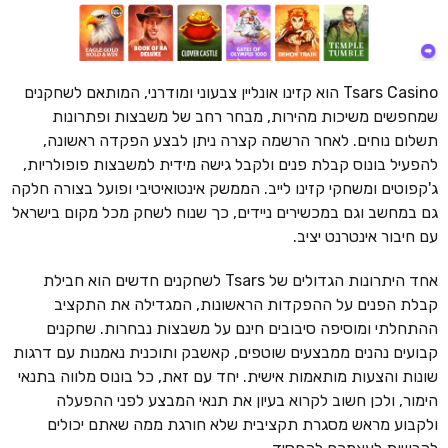
Tsars Casino הוא קזינו אונליין צבעוני ומודרני, המותאם לשחקנים
שמחפשים משיכות מהירות, מבחר רחב של משבצות ופתרונות
תשלום נוחים. לאחר הרשמה קצרה ניתן לבצע הפקדה ראשונה,
להפעיל בונוס קבלת פנים ולקבל גישה מידית למשבצות פופולריות,
ג'קפוטים ומשחקי קזינו לייב. הממשק אינטואיטיבי ופועל בצורה חלקה
גם במחשב וגם במכשירים ניידים, כך שנוח לשחק מכל מקום בישראל
עם חיבור אינטרנט יציב.
אחד היתרונות הגדולים של Tsars לשחקנים חדשים הוא חבילת
קבלת הפנים על ההפקדות הראשונות, המגדילה את התקציב
ההתחלתי ומוסיפה סיבובים חינם על משבצות נבחרות. שחקנים
קבועים נהנים ממבצעים שוטפים, קאשבק ותוכנית נאמנות עם דרגות
שונות והצעות מותאמות אישית. יחד עם זאת, כל בונוס מלווה בתנאי
הימור, ולכן חשוב לקרוא בעיון את תנאי המבצע לפני ההפעלה
ולקבוע מראש מסגרת תקציבית שלא חורגת ממה שאתם יכולים