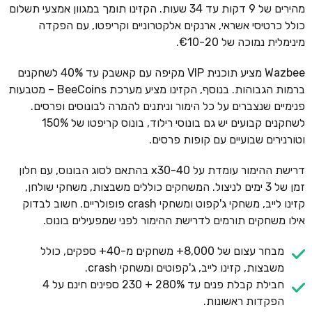
מהירים של 9 דקות עד 34 שעות. הקזינו תומך במגוון אמצעי תשלום
כולל כרטיסי אשראי, ארנקים אלקטרוניים וקריפטו, עם הפקדה
מינימלית נמוכה של €10-20.
Wazbee מציע תוכנית VIP מקיפה עם קאשבק עד 40% לשחקנים
ברמות הגבוהות. בנוסף, הקזינו מציע מערכת BeeCoins – מטבעות
פנימיים שנצברים על כל הימור וניתנים להמרה לבונוסים ופרסים.
לשחקנים קבועים יש גם בונוסי רילוד, בונוס קריפטו של 150%
וטורנירים שבועיים עם קופות פרסים.
דרישת ההימור עומדת על x30-40 בהתאם לסוג הבונוס, עם חלון
זמן של 3 ימים לניצול. המשחקים כוללים משבצות, משחקי שולחן,
קזינו לייב, משחקי ג'קפוט ומשחקי crash פופולריים. חשוב לבדוק
אילו משחקים תורמים לדרישת ההימור לפני שמפעילים בונוס.
מבחר עצום של 8,000+ משחקים מ-40+ ספקים, כולל
משבצות, קזינו לייב, ג'קפוטים ומשחקי crash.
חבילת קבלת פנים עד 280% + 230 ספינים חינם על 4
הפקדות ראשונות.