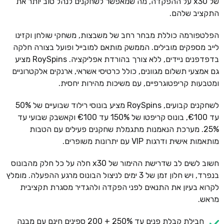
של x30 על ההפקדה, מה שמאפשר לשחקנים לנהל טוב יותר את
התקציב שלהם.
הפלטפורמה כוללת מבחר רחב של משבצות, משחקי שולחן וקזינו
לייב מספקים מובילים. הממשק מותאם למובייל ופועל בצורה חלקה
בדפדפנים ניידים, ללא צורך בהורדת אפליקציה. RoySpins מציע
גם אמצעי תשלום מגוונים, כולל כרטיסי אשראי, ארנקים אלקטרוניים
ומטבעות קריפטוגרפיים, עם משיכות מהירות יחסית.
לשחקנים קבועים, RoySpins מציע בונוסי רילוד שבועיים של 50%
עד €100, בונוס קריפטו של 150% עד €100 וקאשבק שבועי עד
25%. מערכת הנאמנות מתגמלת שחקנים פעילים עם הטבות
מותאמות אישית ודרגות VIP עם יתרונות משופרים.
חשוב לשים לב שדרישת ההימור של x30 חלה על כל חלק מהבונוס
בנפרד, ויש חלון זמן של 3 ימים לניצול הבונוס מרגע ההפעלה. מומלץ
לקרוא בעיון את התנאים לפני הפקדה ולהגדיר מסגרת תקציבית
מראש.
חבילת קבלת פנים עד 250% + 200 ספינים חינם עם מבנה