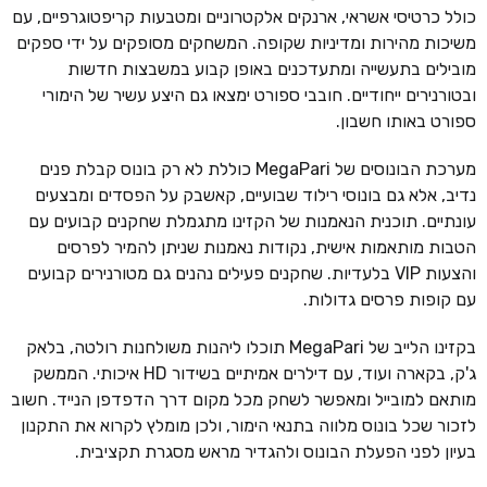
כולל כרטיסי אשראי, ארנקים אלקטרוניים ומטבעות קריפטוגרפיים, עם
משיכות מהירות ומדיניות שקופה. המשחקים מסופקים על ידי ספקים
מובילים בתעשייה ומתעדכנים באופן קבוע במשבצות חדשות
ובטורנירים ייחודיים. חובבי ספורט ימצאו גם היצע עשיר של הימורי
ספורט באותו חשבון.
מערכת הבונוסים של MegaPari כוללת לא רק בונוס קבלת פנים
נדיב, אלא גם בונוסי רילוד שבועיים, קאשבק על הפסדים ומבצעים
עונתיים. תוכנית הנאמנות של הקזינו מתגמלת שחקנים קבועים עם
הטבות מותאמות אישית, נקודות נאמנות שניתן להמיר לפרסים
והצעות VIP בלעדיות. שחקנים פעילים נהנים גם מטורנירים קבועים
עם קופות פרסים גדולות.
בקזינו הלייב של MegaPari תוכלו ליהנות משולחנות רולטה, בלאק
ג'ק, בקארה ועוד, עם דילרים אמיתיים בשידור HD איכותי. הממשק
מותאם למובייל ומאפשר לשחק מכל מקום דרך הדפדפן הנייד. חשוב
לזכור שכל בונוס מלווה בתנאי הימור, ולכן מומלץ לקרוא את התקנון
בעיון לפני הפעלת הבונוס ולהגדיר מראש מסגרת תקציבית.