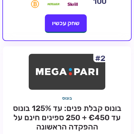
100
קזינו קריפטו
שחק עכשיו
קזינו PayPal
טורנירי קזינו
הימורי ספורט
אודות
#2
צור קשר
בלוג וחדשות
ביקורות
בונוס
חדשות
בונוס קבלת פנים: עד 125% בונוס
טיפים
עד €450 + 250 ספינים חינם על
מדריכים
ההפקדה הראשונה