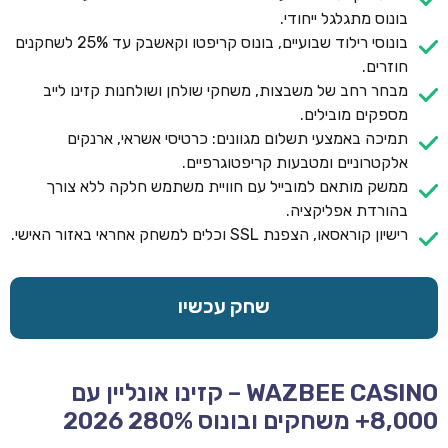
בונוס מתגלגל ייחודי.
בונוסי רילוד שבועיים, בונוס קריפטו וקאשבק עד 25% לשחקנים
חוזרים.
מבחר רחב של משבצות, משחקי שולחן ושולחנות קזינו לייב
מספקים מובילים.
תמיכה באמצעי תשלום מגוונים: כרטיסי אשראי, ארנקים
אלקטרוניים ומטבעות קריפטוגרפיים.
ממשק מותאם למובייל עם חוויית משתמש חלקה ללא צורך
בהורדת אפליקציה.
רישיון קוראסאו, הצפנת SSL וכלים למשחק אחראי באזור האישי.
שחק עכשיו
WAZBEE CASINO – קזינו אונליין עם
8,000+ משחקים ובונוס 280% 2026