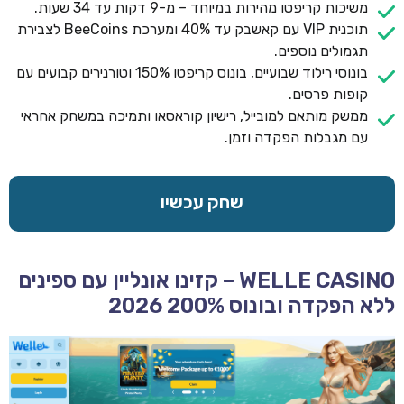
משיכות קריפטו מהירות במיוחד – מ-9 דקות עד 34 שעות.
תוכנית VIP עם קאשבק עד 40% ומערכת BeeCoins לצבירת
תגמולים נוספים.
בונוסי רילוד שבועיים, בונוס קריפטו 150% וטורנירים קבועים עם
קופות פרסים.
ממשק מותאם למובייל, רישיון קוראסאו ותמיכה במשחק אחראי
עם מגבלות הפקדה וזמן.
שחק עכשיו
WELLE CASINO – קזינו אונליין עם ספינים
ללא הפקדה ובונוס 200% 2026