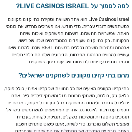
למה לסמוך על LIVE CASINOS ISRAEL?
Live Casinos Israel הוא אתר השוואת וסקירת בתי קזינו מקוונים
למשתמשים דוברי עברית. מדי חודש, אנו מעריכים מחדש את בונוסי
האתר, אפשרויות התשלום, רשימות המשחקים ואיכות שירות
הלקוחות. רק בתי קזינו שעומדים בסטנדרטים שלנו של רישוי,
אבטחה ומהירות משיכה נכללים ברשימת BEST שלנו. למרות שאנו
עשויים להרוויח הכנסות מפרסום, הדירוגים שלנו הם בלתי תלויים
ותמיד נותנים עדיפות לבטיחות ושביעות רצון השחקנים.
TSARS
חבילת קבלת פנים: בונוס 100% עד 300€ + 100 ספיני בונוס על
מהם בתי קזינו מקוונים לשחקנים ישראלים?
ההפקדה הראשונה
בתי קזינו מקוונים מציעים את כל החוויות של קזינו אמיתי, כולל פוקר,
CASOO
בלאק ג'ק, רולטה, משחקי מכונות מזל ומשחקי דילרים לייב. אתם
בונוס מתגלגל עד 2,000 ₪ + 200 ספינים חינם לשחקנים
יכולים להתחבר וליהנות ממשחקים בכל זמן ובכל מקום, במכשירים
חדשים
חכמים עם חיבור לאינטרנט. אתרים המותאמים למשתמשים בישראל
ROYSPINS
תומכים בהפקדות ומשיכות בשקלים, תמיכת לקוחות בעברית
חבילת קבלת פנים: עד 250% בונוס עד €2,000 + 200 ספינים
ואמצעי תשלום מוכרים. כדי לשחק, אתם פשוט פותחים חשבון
חינם על ההפקדות הראשונות
באתר, מבצעים הפקדה ואז מתחילים את המשחקים שבחרתם.