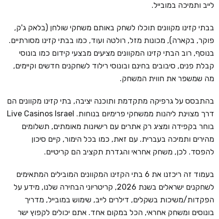
לייב ותמיכה במובייל.
בבתי קזינו מקוונים תוכלו לשחק באותם משחקי שולחן (בלאק ג'ק,
פוקר, בקארה), מכונות מזל, רולטה ועוד, כמו בבתי קזינו מסורתיים.
בנוסף, רוב הבתי קזינו המקוונים מציעים מבצעי קידום כמו בונוסי
קבלת פנים, סיבובים בחינם ובונוסי רילוד לשחקנים חדשים וקיימים,
מה שמשפר את חווית המשחק.
בהתבסס על גרפיקה מתקדמת ותוכנה יציבה, בתי קזינו מקוונים הם
דרך מצוינת ליהנות ממשחקי פרימיום בנוחות. Live Casinos Israel
בוחר בקפידה ומציג רק אתרים עם רישיונות מאומתים, תשלומים
מהירים ותמיכה בעברית. עם זאת, כמו בכל הימור, קיים סיכון
להפסד. לכן, משחק אחראי והגדרת תקציב הם קריטיים.
בעמוד זה ריכזנו את 6 בתי הקזינו המקוונים המובילים המתאימים
לשחקנים ישראלים בשנת 2026, קריטריוני הבחירה שלנו, מידע על
הפקדות/משיכות בשקלים, דילרים לייב, שימוש במובייל, מדריך
בונוסים ומשחק אחראי, הכל במקום אחד. אתם יכולים לקפוץ ישר