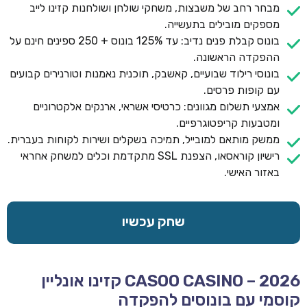
מבחר רחב של משבצות, משחקי שולחן ושולחנות קזינו לייב
מספקים מובילים בתעשייה.
בונוס קבלת פנים נדיב: עד 125% בונוס + 250 ספינים חינם על
ההפקדה הראשונה.
בונוסי רילוד שבועיים, קאשבק, תוכנית נאמנות וטורנירים קבועים
עם קופות פרסים.
אמצעי תשלום מגוונים: כרטיסי אשראי, ארנקים אלקטרוניים
ומטבעות קריפטוגרפיים.
ממשק מותאם למובייל, תמיכה בשקלים ושירות לקוחות בעברית.
רישיון קוראסאו, הצפנת SSL מתקדמת וכלים למשחק אחראי
באזור האישי.
שחק עכשיו
CASOO CASINO – 2026 קזינו אונליין
קוסמי עם בונוסים להפקדה