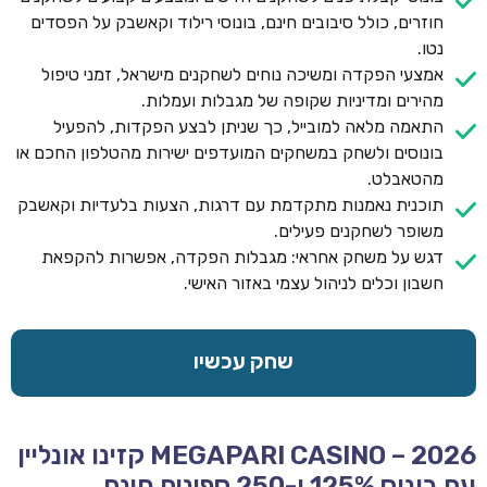
חוזרים, כולל סיבובים חינם, בונוסי רילוד וקאשבק על הפסדים
נטו.
אמצעי הפקדה ומשיכה נוחים לשחקנים מישראל, זמני טיפול
מהירים ומדיניות שקופה של מגבלות ועמלות.
התאמה מלאה למובייל, כך שניתן לבצע הפקדות, להפעיל
בונוסים ולשחק במשחקים המועדפים ישירות מהטלפון החכם או
מהטאבלט.
תוכנית נאמנות מתקדמת עם דרגות, הצעות בלעדיות וקאשבק
משופר לשחקנים פעילים.
דגש על משחק אחראי: מגבלות הפקדה, אפשרות להקפאת
חשבון וכלים לניהול עצמי באזור האישי.
שחק עכשיו
MEGAPARI CASINO – 2026 קזינו אונליין
עם בונוס 125% ו-250 ספינים חינם