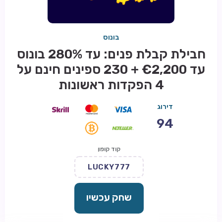
בונוס
חבילת קבלת פנים: עד 280% בונוס
עד €2,200 + 230 ספינים חינם על
4 הפקדות ראשונות
דירוג
94
קוד קופון
LUCKY777
שחק עכשיו