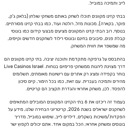
לייב ותמיכה במובייל.
בבתי קזינו מקוונים תוכלו לשחק באותם משחקי שולחן (בלאק ג'ק,
פוקר, בקארה), מכונות מזל, רולטה ועוד, כמו בבתי קזינו מסורתיים.
בנוסף, רוב הבתי קזינו המקוונים מציעים מבצעי קידום כמו בונוסי
קבלת פנים, סיבובים בחינם ובונוסי רילוד לשחקנים חדשים וקיימים,
מה שמשפר את חווית המשחק.
בהתבסס על גרפיקה מתקדמת ותוכנה יציבה, בתי קזינו מקוונים הם
דרך מצוינת ליהנות ממשחקי פרימיום בנוחות. Live Casinos Israel
בוחר בקפידה ומציג רק אתרים עם רישיונות מאומתים, תשלומים
מהירים ותמיכה בעברית. עם זאת, כמו בכל הימור, קיים סיכון
להפסד. לכן, משחק אחראי והגדרת תקציב הם קריטיים.
בעמוד זה ריכזנו את 6 בתי הקזינו המקוונים המובילים המתאימים
לשחקנים ישראלים בשנת 2026, קריטריוני הבחירה שלנו, מידע על
הפקדות/משיכות בשקלים, דילרים לייב, שימוש במובייל, מדריך
בונוסים ומשחק אחראי, הכל במקום אחד. אתם יכולים לקפוץ ישר