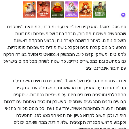
Tsars Casino הוא קזינו אונליין צבעוני ומודרני, המותאם לשחקנים
שמחפשים משיכות מהירות, מבחר רחב של משבצות ופתרונות
תשלום נוחים. לאחר הרשמה קצרה ניתן לבצע הפקדה ראשונה,
להפעיל בונוס קבלת פנים ולקבל גישה מידית למשבצות פופולריות,
ג'קפוטים ומשחקי קזינו לייב. הממשק אינטואיטיבי ופועל בצורה חלקה
גם במחשב וגם במכשירים ניידים, כך שנוח לשחק מכל מקום בישראל
עם חיבור אינטרנט יציב.
אחד היתרונות הגדולים של Tsars לשחקנים חדשים הוא חבילת
קבלת הפנים על ההפקדות הראשונות, המגדילה את התקציב
ההתחלתי ומוסיפה סיבובים חינם על משבצות נבחרות. שחקנים
קבועים נהנים ממבצעים שוטפים, קאשבק ותוכנית נאמנות עם דרגות
שונות והצעות מותאמות אישית. יחד עם זאת, כל בונוס מלווה בתנאי
הימור, ולכן חשוב לקרוא בעיון את תנאי המבצע לפני ההפעלה
ולקבוע מראש מסגרת תקציבית שלא חורגת ממה שאתם יכולים