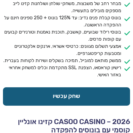
מבחר רחב של משבצות, משחקי שולחן ושולחנות קזינו לייב
מספקים מובילים בתעשייה.
בונוס קבלת פנים נדיב: עד 125% בונוס + 250 ספינים חינם על
ההפקדה הראשונה.
בונוסי רילוד שבועיים, קאשבק, תוכנית נאמנות וטורנירים קבועים
עם קופות פרסים.
אמצעי תשלום מגוונים: כרטיסי אשראי, ארנקים אלקטרוניים
ומטבעות קריפטוגרפיים.
ממשק מותאם למובייל, תמיכה בשקלים ושירות לקוחות בעברית.
רישיון קוראסאו, הצפנת SSL מתקדמת וכלים למשחק אחראי
באזור האישי.
שחק עכשיו
CASOO CASINO – 2026 קזינו אונליין
קוסמי עם בונוסים להפקדה