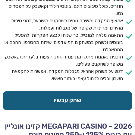
חוזרים, כולל סיבובים חינם, בונוסי רילוד וקאשבק על הפסדים
נטו.
אמצעי הפקדה ומשיכה נוחים לשחקנים מישראל, זמני טיפול
מהירים ומדיניות שקופה של מגבלות ועמלות.
התאמה מלאה למובייל, כך שניתן לבצע הפקדות, להפעיל
בונוסים ולשחק במשחקים המועדפים ישירות מהטלפון החכם או
מהטאבלט.
תוכנית נאמנות מתקדמת עם דרגות, הצעות בלעדיות וקאשבק
משופר לשחקנים פעילים.
דגש על משחק אחראי: מגבלות הפקדה, אפשרות להקפאת
חשבון וכלים לניהול עצמי באזור האישי.
שחק עכשיו
MEGAPARI CASINO – 2026 קזינו אונליין
עם בונוס 125% ו-250 ספינים חינם