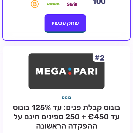
100
קזינו קריפטו
שחק עכשיו
קזינו PayPal
טורנירי קזינו
הימורי ספורט
אודות
#2
צור קשר
בלוג וחדשות
ביקורות
בונוס
חדשות
בונוס קבלת פנים: עד 125% בונוס
טיפים
עד €450 + 250 ספינים חינם על
מדריכים
ההפקדה הראשונה