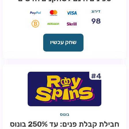
דירוג
98
שחק עכשיו
#4
בונוס
חבילת קבלת פנים: עד 250% בונוס