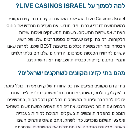
למה לסמוך על LIVE CASINOS ISRAEL?
Live Casinos Israel הוא אתר השוואת וסקירת בתי קזינו מקוונים
למשתמשים דוברי עברית. מדי חודש, אנו מעריכים מחדש את בונוסי
האתר, אפשרויות התשלום, רשימות המשחקים ואיכות שירות
הלקוחות. רק בתי קזינו שעומדים בסטנדרטים שלנו של רישוי,
אבטחה ומהירות משיכה נכללים ברשימת BEST שלנו. למרות שאנו
עשויים להרוויח הכנסות מפרסום, הדירוגים שלנו הם בלתי תלויים
ותמיד נותנים עדיפות לבטיחות ושביעות רצון השחקנים.
TSARS
חבילת קבלת פנים: בונוס 100% עד 300€ + 100 ספיני בונוס על
מהם בתי קזינו מקוונים לשחקנים ישראלים?
ההפקדה הראשונה
בתי קזינו מקוונים מציעים את כל החוויות של קזינו אמיתי, כולל פוקר,
CASOO
בלאק ג'ק, רולטה, משחקי מכונות מזל ומשחקי דילרים לייב. אתם
בונוס מתגלגל עד 2,000 ₪ + 200 ספינים חינם לשחקנים
יכולים להתחבר וליהנות ממשחקים בכל זמן ובכל מקום, במכשירים
חדשים
חכמים עם חיבור לאינטרנט. אתרים המותאמים למשתמשים בישראל
ROYSPINS
תומכים בהפקדות ומשיכות בשקלים, תמיכת לקוחות בעברית
חבילת קבלת פנים: עד 250% בונוס עד €2,000 + 200 ספינים
ואמצעי תשלום מוכרים. כדי לשחק, אתם פשוט פותחים חשבון
חינם על ההפקדות הראשונות
באתר, מבצעים הפקדה ואז מתחילים את המשחקים שבחרתם.