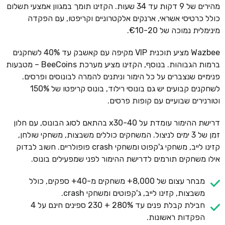
מהירים של 9 דקות עד 34 שעות. הקזינו תומך במגוון אמצעי תשלום
כולל כרטיסי אשראי, ארנקים אלקטרוניים וקריפטו, עם הפקדה
מינימלית נמוכה של €10-20.
Wazbee מציע תוכנית VIP מקיפה עם קאשבק עד 40% לשחקנים
ברמות הגבוהות. בנוסף, הקזינו מציע מערכת BeeCoins – מטבעות
פנימיים שנצברים על כל הימור וניתנים להמרה לבונוסים ופרסים.
לשחקנים קבועים יש גם בונוסי רילוד, בונוס קריפטו של 150%
וטורנירים שבועיים עם קופות פרסים.
דרישת ההימור עומדת על x30-40 בהתאם לסוג הבונוס, עם חלון
זמן של 3 ימים לניצול. המשחקים כוללים משבצות, משחקי שולחן,
קזינו לייב, משחקי ג'קפוט ומשחקי crash פופולריים. חשוב לבדוק
אילו משחקים תורמים לדרישת ההימור לפני שמפעילים בונוס.
מבחר עצום של 8,000+ משחקים מ-40+ ספקים, כולל
משבצות, קזינו לייב, ג'קפוטים ומשחקי crash.
חבילת קבלת פנים עד 280% + 230 ספינים חינם על 4
הפקדות ראשונות.