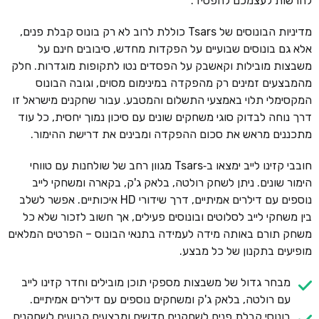
להרשות לעצמכם להפסיד.
מדיניות הבונוסים של Tsars כוללת לרוב לא רק בונוס קבלת פנים,
אלא גם בונוסים שבועיים על הפקדות מחדש, סיבובים חינם על
משבצות מובילות וקאשבק על הפסדים נטו לתקופות מוגדרות. חלק
מהמבצעים זמינים רק מהפקדה במינימום מסוים, וגובה הבונוס
המקסימלי תלוי באמצעי התשלום והמטבע. עבור שחקנים מישראל זו
דרך נוחה לבדוק סוגי משחקים שונים עם סיכון נמוך יחסית, כל עוד
מתכננים מראש את סכום ההפקדה ומבינים את דרישת ההימור.
חובבי קזינו לייב ימצאו ב‑Tsars מגוון רחב של שולחנות עם טווחי
הימור שונים. ניתן לשחק רולטה, בלאק ג'ק, בקארה ומשחקי לייב
נוספים עם דילרים אמיתיים, דרך שידורי HD איכותיים. אפשר לשלב
בין משחקי לייב לסלוטים ובונוסים פעילים, אך חשוב לזכור שלא כל
משחק תורם באותה מידה לעמידה בתנאי הבונוס – הפרטים המלאים
מופיעים בתקנון של כל מבצע.
מבחר גדול של משבצות מספקי תוכן מובילים וחדר קזינו לייב
עם רולטה, בלאק ג'ק ומשחקים נוספים עם דילרים אמיתיים.
בונוסי קבלת פנים לשחקנים חדשים ומבצעים קבועים לשחקנים