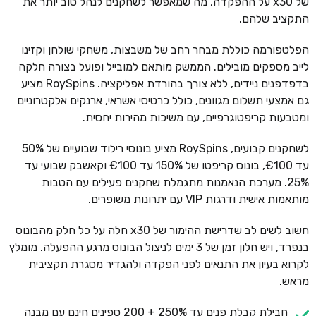
של x30 על ההפקדה, מה שמאפשר לשחקנים לנהל טוב יותר את
התקציב שלהם.
הפלטפורמה כוללת מבחר רחב של משבצות, משחקי שולחן וקזינו
לייב מספקים מובילים. הממשק מותאם למובייל ופועל בצורה חלקה
בדפדפנים ניידים, ללא צורך בהורדת אפליקציה. RoySpins מציע
גם אמצעי תשלום מגוונים, כולל כרטיסי אשראי, ארנקים אלקטרוניים
ומטבעות קריפטוגרפיים, עם משיכות מהירות יחסית.
לשחקנים קבועים, RoySpins מציע בונוסי רילוד שבועיים של 50%
עד €100, בונוס קריפטו של 150% עד €100 וקאשבק שבועי עד
25%. מערכת הנאמנות מתגמלת שחקנים פעילים עם הטבות
מותאמות אישית ודרגות VIP עם יתרונות משופרים.
חשוב לשים לב שדרישת ההימור של x30 חלה על כל חלק מהבונוס
בנפרד, ויש חלון זמן של 3 ימים לניצול הבונוס מרגע ההפעלה. מומלץ
לקרוא בעיון את התנאים לפני הפקדה ולהגדיר מסגרת תקציבית
מראש.
חבילת קבלת פנים עד 250% + 200 ספינים חינם עם מבנה