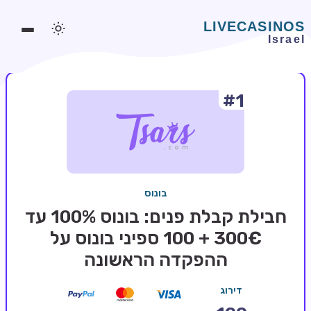
#1
משחקים אונליין
משחקים חינמיים
סלוטים אונליין
מדריכי קזינו
בונוס
מונדיאל 2026 הימורים
חבילת קבלת פנים: בונוס 100% עד
בלאקג'ק אונליין
300€ + 100 ספיני בונוס על
ההפקדה הראשונה
בקרה אונליין
וידאו פוקר
דירוג
בונוסים בקזינו אונליין