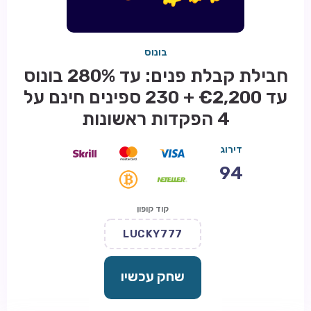
בונוס
חבילת קבלת פנים: עד 280% בונוס
עד €2,200 + 230 ספינים חינם על
4 הפקדות ראשונות
דירוג
94
קוד קופון
LUCKY777
שחק עכשיו