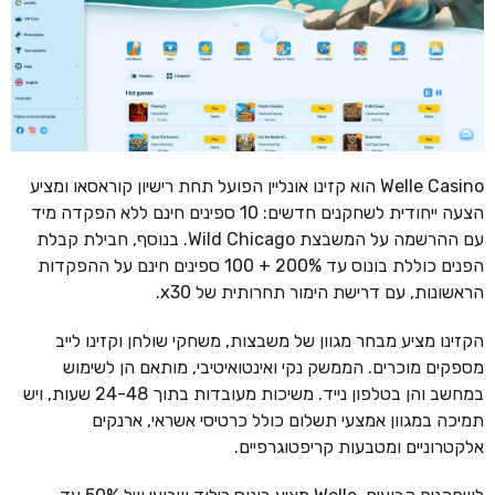
Welle Casino הוא קזינו אונליין הפועל תחת רישיון קוראסאו ומציע
הצעה ייחודית לשחקנים חדשים: 10 ספינים חינם ללא הפקדה מיד
עם ההרשמה על המשבצת Wild Chicago. בנוסף, חבילת קבלת
הפנים כוללת בונוס עד 200% + 100 ספינים חינם על ההפקדות
הראשונות, עם דרישת הימור תחרותית של x30.
הקזינו מציע מבחר מגוון של משבצות, משחקי שולחן וקזינו לייב
מספקים מוכרים. הממשק נקי ואינטואיטיבי, מותאם הן לשימוש
במחשב והן בטלפון נייד. משיכות מעובדות בתוך 24-48 שעות, ויש
תמיכה במגוון אמצעי תשלום כולל כרטיסי אשראי, ארנקים
אלקטרוניים ומטבעות קריפטוגרפיים.