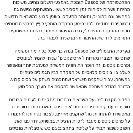
הפלטפורמה של Casoo תומכת באמצעי תשלום נוחים, משיכות
מהירות ושירות לקוחות זמין מסביב לשעון. המשחקים נגישים גם
במחשב וגם במובייל, והאתר מתעדכן באופן קבוע במשבצות חדשות
ובטורנירים ייחודיים. לפני ביצוע הפקדה מומלץ לעיין בפרטי הבונוסים:
סכום ההפקדה המינימלי, גובה ההימור המותר, רשימת המשחקים
התורמים לדרישת ההימור והזמן שניתן לעמוד בה.
מערכת התגמולים של Casoo בנויה כך שעל כל הימור ומשימה
שתסיימו, תצברו נקודות ו"ארטיפקטים" שניתן להמיר לבונוסים
ופרסים נוספים. זה הופך את חוויית המשחק למערבת יותר ומאפשר
לשלב בין בונוסים קלאסיים על הפקדה לבין תגמולים פנימיים
במשחק. עבור שחקנים מישראל שמתכננים לשחק על בסיס קבוע,
מדובר במודל משתלם שמאפשר למקסם את הערך מכל סשן.
במדור הקזינו לייב ועל משבצות נבחרות מתקיימים לעיתים קרובות
טורנירים עם קופות פרסים וטבלאות דירוג. השתתפות בטורנירים
מאפשרת להתחרות מול שחקנים אחרים, לצבור נקודות ולהתמודד
על פרסים נוספים מעבר לזכיות הרגילות במשחק. יחד עם זאת,
חשוב לשמור תמיד על שליטה בתקציב: גם כשיש טבלאות מובילים