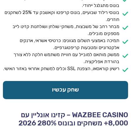
בונוס מתגלגל ייחודי.
בונוסי רילוד שבועיים, בונוס קריפטו וקאשבק עד 25% לשחקנים
חוזרים.
מבחר רחב של משבצות, משחקי שולחן ושולחנות קזינו לייב
מספקים מובילים.
תמיכה באמצעי תשלום מגוונים: כרטיסי אשראי, ארנקים
אלקטרוניים ומטבעות קריפטוגרפיים.
ממשק מותאם למובייל עם חוויית משתמש חלקה ללא צורך
בהורדת אפליקציה.
רישיון קוראסאו, הצפנת SSL וכלים למשחק אחראי באזור האישי.
שחק עכשיו
WAZBEE CASINO – קזינו אונליין עם
8,000+ משחקים ובונוס 280% 2026