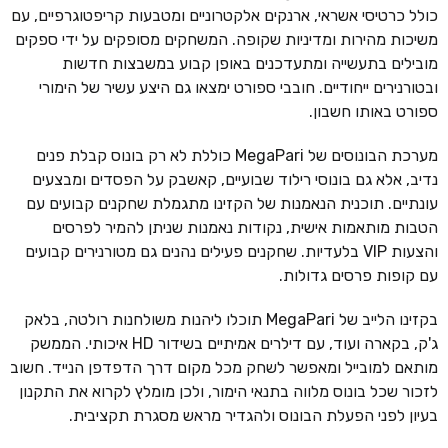
כולל כרטיסי אשראי, ארנקים אלקטרוניים ומטבעות קריפטוגרפיים, עם
משיכות מהירות ומדיניות שקופה. המשחקים מסופקים על ידי ספקים
מובילים בתעשייה ומתעדכנים באופן קבוע במשבצות חדשות
ובטורנירים ייחודיים. חובבי ספורט ימצאו גם היצע עשיר של הימורי
ספורט באותו חשבון.
מערכת הבונוסים של MegaPari כוללת לא רק בונוס קבלת פנים
נדיב, אלא גם בונוסי רילוד שבועיים, קאשבק על הפסדים ומבצעים
עונתיים. תוכנית הנאמנות של הקזינו מתגמלת שחקנים קבועים עם
הטבות מותאמות אישית, נקודות נאמנות שניתן להמיר לפרסים
והצעות VIP בלעדיות. שחקנים פעילים נהנים גם מטורנירים קבועים
עם קופות פרסים גדולות.
בקזינו הלייב של MegaPari תוכלו ליהנות משולחנות רולטה, בלאק
ג'ק, בקארה ועוד, עם דילרים אמיתיים בשידור HD איכותי. הממשק
מותאם למובייל ומאפשר לשחק מכל מקום דרך הדפדפן הנייד. חשוב
לזכור שכל בונוס מלווה בתנאי הימור, ולכן מומלץ לקרוא את התקנון
בעיון לפני הפעלת הבונוס ולהגדיר מראש מסגרת תקציבית.