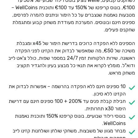
לשחקנים קבועים, Welle מציע בונוס רילוד שבועי של 50% עד
€100, בונוס קריפטו של 150% עד €100 ותוכנית WellCoins –
מטבעות נאמנות שנצברים על כל הימור וניתנים להמרה לפרסים,
ספינים חינם ובונוסים. המערכת מעודדת משחק קבוע ומתגמלת
שחקנים פעילים.
הספינים ללא הפקדה כרוכים בדרישת הימור של x45 ומגבלת
משיכה של €50, מה שמאפשר לבדוק את הקזינו לפני הפקדה
ראשונה. שירות הלקוחות זמין 24/7 במספר שפות, כולל צ'אט לייב
ודוא"ל. מומלץ לקרוא את תנאי כל מבצע בעיון ולהגדיר תקציב
משחק מראש.
10 ספינים חינם ללא הפקדה בהרשמה – אפשרות לבדוק את
הקזינו ללא סיכון.
חבילת קבלת פנים עד 200% + 100 ספינים חינם עם דרישת
הימור x30 תחרותית.
בונוסי רילוד שבועיים, בונוס קריפטו 150% ותוכנית נאמנות
WellCoins.
מבחר מגוון של משבצות, משחקי שולחן ושולחנות קזינו לייב