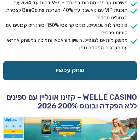
משיכות קריפטו מהירות במיוחד – מ-9 דקות עד 34 שעות.
תוכנית VIP עם קאשבק עד 40% ומערכת BeeCoins לצבירת
תגמולים נוספים.
בונוסי רילוד שבועיים, בונוס קריפטו 150% וטורנירים קבועים עם
קופות פרסים.
ממשק מותאם למובייל, רישיון קוראסאו ותמיכה במשחק אחראי
עם מגבלות הפקדה וזמן.
שחק עכשיו
WELLE CASINO – קזינו אונליין עם ספינים
ללא הפקדה ובונוס 200% 2026