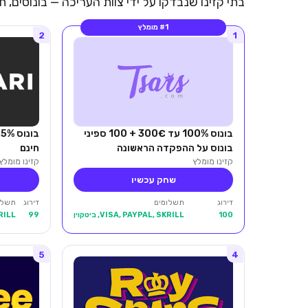
בתי קזינו שנבדקו על ידי צוות העריכה — בונוסים,
#1 מומלץ
2
1
בונוס 100% עד 300€ + 100 ספיני
בונוס על ההפקדה הראשונה
חינם
קזינו מומלץ
קזינו מומלץ
שחק עכשיו
דירוג
תשלומים
דירוג
תשלו
100
VISA, PAYPAL, SKRILL, ביטקוין
99
KRILL
5
4