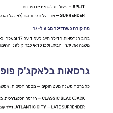
SPLIT
— פיצול זוג לשתי ידיים נפרדות
SURRENDER
— ויתור על חצי ההימור (לא בכל הגרס
מה קורה כשהדילר מגיע ל-17
משנה את יתרון הבית, ולכן כדאי לבדוק לפני ההימור
גרסאות בלאקג'ק פופו
כל גרסה משנה מעט חוקים — מספר חפיסות, אפשרות Surrender, תשלום על BlackJack 
CLASSIC BLACKJACK
— הגרסה הסטנדרטית, מת
— LATE SURRENDER, דילר עומד על SOFT 17
ATLANTIC CITY