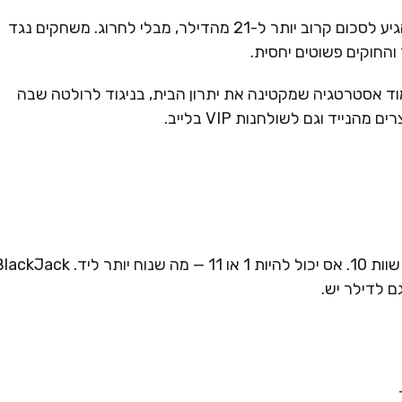
בלאקג'ק אונליין הוא משחק קלפים שבו המטרה להגיע לסכום קרוב יותר ל-21 מהדילר, מבלי לחרוג. משחקים נגד
החוקים פשוטים יחסית.
ד אסטרטגיה שמקטינה את יתרון הבית, בניגוד לרולטה שבה
יד וגם לשולחנות VIP בלייב.
קלפי מספר (2–10) שווים לערכם. דמויות (J, Q, K) שוות 10. אס יכול להיות 1 או 11 — מה שנוח יותר ליד. 