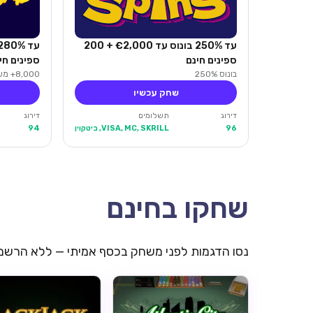
עד 250% בונוס עד €2,000 + 200
ספינים חינם
ספינים חי
בונוס 250%
8,000+ משחקים
שחק עכשיו
דירוג
תשלומים
דירוג
96
VISA, MC, SKRILL, ביטקוין
94
שחקו בחינם
נסו הדגמות לפני משחק בכסף אמיתי — ללא הרשמ