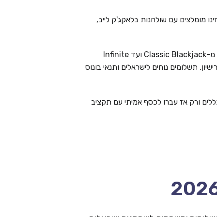
נו מומלצים עם שולחנות בלאקג'ק לייב,
ב-2026 רוב הקזינו המובילים מציעים עשרות שולחנות — מ-Classic Blackjack ועד Infinite
עם רישיון, תשלומים נוחים לישראלים ותנאי בונוס
לים ורק אז עברו לכסף אמיתי עם תקציב