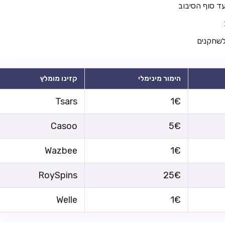
ד סוף הסיבוב
לשחקנים
הימור מינימלי
קזינו מומלץ
Tsars
1€
Casoo
5€
Wazbee
1€
RoySpins
25€
Welle
1€