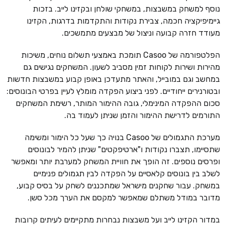
נוסף למשחק במשבצות, במשחקי שולחן ובקזינו לייב. בזכות
גיימיפיקציה חכמה, צבירת נקודות והתקדמות בדרגות, הקזינו
מעודד חזרה קבועה וניצול של מבצעים מתמשכים.
הפלטפורמה של Casoo תומכת באמצעי תשלום נוחים, משיכות
מהירות ושירות לקוחות זמין מסביב לשעון. המשחקים נגישים גם
במחשב וגם במובייל, והאתר מתעדכן באופן קבוע במשבצות חדשות
ובטורנירים ייחודיים. לפני ביצוע הפקדה מומלץ לעיין בפרטי הבונוסים:
סכום ההפקדה המינימלי, גובה ההימור המותר, רשימת המשחקים
התורמים לדרישת ההימור והזמן שניתן לעמוד בה.
מערכת התגמולים של Casoo בנויה כך שעל כל הימור ומשימה
שתסיימו, תצברו נקודות ו"ארטיפקטים" שניתן להמיר לבונוסים
ופרסים נוספים. זה הופך את חוויית המשחק למערבת יותר ומאפשר
לשלב בין בונוסים קלאסיים על הפקדה לבין תגמולים פנימיים
במשחק. עבור שחקנים מישראל שמתכננים לשחק על בסיס קבוע,
מדובר במודל משתלם שמאפשר למקסם את הערך מכל סשן.
במדור הקזינו לייב ועל משבצות נבחרות מתקיימים לעיתים קרובות