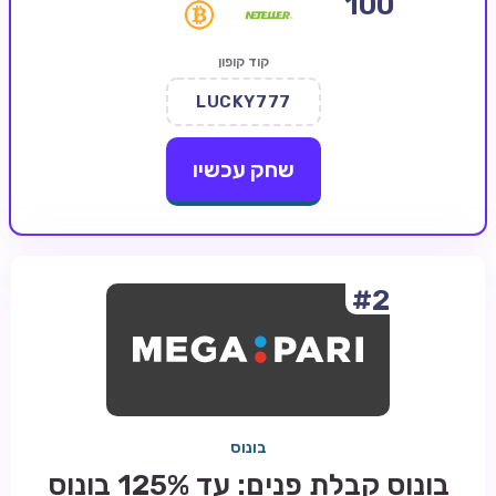
100
קזינו קריפטו
קוד קופון
קזינו PayPal
LUCKY777
טורנירי קזינו
הימורי ספורט
שחק עכשיו
אודות
צור קשר
בלוג וחדשות
#2
ביקורות
חדשות
טיפים
בונוס
מדריכים
בונוס קבלת פנים: עד 125% בונוס