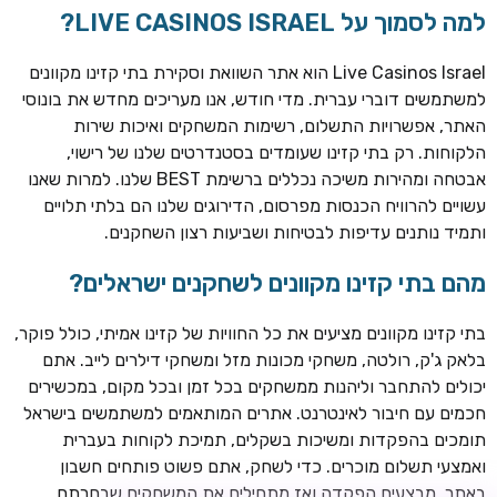
למה לסמוך על LIVE CASINOS ISRAEL?
Live Casinos Israel הוא אתר השוואת וסקירת בתי קזינו מקוונים
למשתמשים דוברי עברית. מדי חודש, אנו מעריכים מחדש את בונוסי
האתר, אפשרויות התשלום, רשימות המשחקים ואיכות שירות
הלקוחות. רק בתי קזינו שעומדים בסטנדרטים שלנו של רישוי,
אבטחה ומהירות משיכה נכללים ברשימת BEST שלנו. למרות שאנו
עשויים להרוויח הכנסות מפרסום, הדירוגים שלנו הם בלתי תלויים
ותמיד נותנים עדיפות לבטיחות ושביעות רצון השחקנים.
מהם בתי קזינו מקוונים לשחקנים ישראלים?
ROYSPINS
חבילת קבלת פנים: עד 250% בונוס עד €2,000 + 200 ספינים
חינם על ההפקדות הראשונות
בתי קזינו מקוונים מציעים את כל החוויות של קזינו אמיתי, כולל פוקר,
בלאק ג'ק, רולטה, משחקי מכונות מזל ומשחקי דילרים לייב. אתם
MEGAPARI
יכולים להתחבר וליהנות ממשחקים בכל זמן ובכל מקום, במכשירים
בונוס קבלת פנים: עד 125% בונוס עד €450 + 250 ספינים חינם
חכמים עם חיבור לאינטרנט. אתרים המותאמים למשתמשים בישראל
תומכים בהפקדות ומשיכות בשקלים, תמיכת לקוחות בעברית
WAZBEE
ואמצעי תשלום מוכרים. כדי לשחק, אתם פשוט פותחים חשבון
חבילת קבלת פנים: עד 280% בונוס עד €2,200 + 230 ספינים
באתר, מבצעים הפקדה ואז מתחילים את המשחקים שבחרתם.