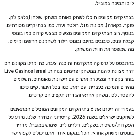
לייב ותמיכה במובייל.
בבתי קזינו מקוונים תוכלו לשחק באותם משחקי שולחן (בלאק ג'ק,
פוקר, בקארה), מכונות מזל, רולטה ועוד, כמו בבתי קזינו מסורתיים.
בנוסף, רוב הבתי קזינו המקוונים מציעים מבצעי קידום כמו בונוסי
קבלת פנים, סיבובים בחינם ובונוסי רילוד לשחקנים חדשים וקיימים,
מה שמשפר את חווית המשחק.
בהתבסס על גרפיקה מתקדמת ותוכנה יציבה, בתי קזינו מקוונים הם
דרך מצוינת ליהנות ממשחקי פרימיום בנוחות. Live Casinos Israel
בוחר בקפידה ומציג רק אתרים עם רישיונות מאומתים, תשלומים
מהירים ותמיכה בעברית. עם זאת, כמו בכל הימור, קיים סיכון
להפסד. לכן, משחק אחראי והגדרת תקציב הם קריטיים.
בעמוד זה ריכזנו את 6 בתי הקזינו המקוונים המובילים המתאימים
לשחקנים ישראלים בשנת 2026, קריטריוני הבחירה שלנו, מידע על
הפקדות/משיכות בשקלים, דילרים לייב, שימוש במובייל, מדריך
בונוסים ומשחק אחראי, הכל במקום אחד. אתם יכולים לקפוץ ישר