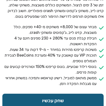
זמן של 3 ימים לניצול. המשחקים כוללים משבצות, משחקי שולחן,
קזינו לייב, משחקי ג'קפוט ומשחקי crash פופולריים. חשוב לבדוק
אילו משחקים תורמים לדרישת ההימור לפני שמפעילים בונוס.
מבחר עצום של 8,000+ משחקים מ-40+ ספקים, כולל
משבצות, קזינו לייב, ג'קפוטים ומשחקי crash.
חבילת קבלת פנים עד 280% + 230 ספינים חינם על 4
הפקדות ראשונות.
משיכות קריפטו מהירות במיוחד – מ-9 דקות עד 34 שעות.
תוכנית VIP עם קאשבק עד 40% ומערכת BeeCoins לצבירת
תגמולים נוספים.
בונוסי רילוד שבועיים, בונוס קריפטו 150% וטורנירים קבועים עם
קופות פרסים.
ממשק מותאם למובייל, רישיון קוראסאו ותמיכה במשחק אחראי
עם מגבלות הפקדה וזמן.
שחק עכשיו