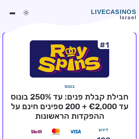
#1
משחקים אונליין
משחקים חינמיים
סלוטים אונליין
מדריכי קזינו
בונוס
מונדיאל 2026 הימורים
חבילת קבלת פנים: עד 250% בונוס
בלאקג'ק אונליין
עד €2,000 + 200 ספינים חינם על
ההפקדות הראשונות
בקרה אונליין
וידאו פוקר
דירוג
בונוסים בקזינו אונליין