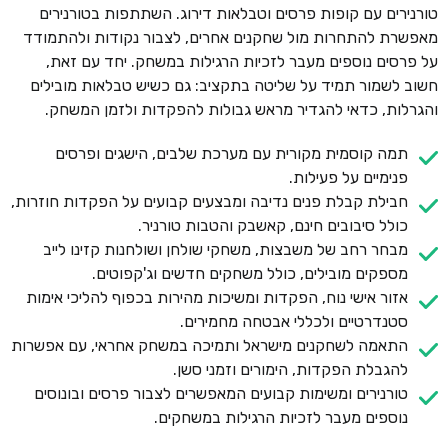
טורנירים עם קופות פרסים וטבלאות דירוג. השתתפות בטורנירים
מאפשרת להתחרות מול שחקנים אחרים, לצבור נקודות ולהתמודד
על פרסים נוספים מעבר לזכיות הרגילות במשחק. יחד עם זאת,
חשוב לשמור תמיד על שליטה בתקציב: גם כשיש טבלאות מובילים
והגרלות, כדאי להגדיר מראש גבולות להפקדות ולזמן המשחק.
תמה קוסמית מקורית עם מערכת שלבים, הישגים ופרסים
פנימיים על פעילות.
חבילת קבלת פנים נדיבה ומבצעים קבועים על הפקדות חוזרות,
כולל סיבובים חינם, קאשבק והטבות טורניר.
מבחר רחב של משבצות, משחקי שולחן ושולחנות קזינו לייב
מספקים מובילים, כולל משחקים חדשים וג'קפוטים.
אזור אישי נוח, הפקדות ומשיכות מהירות בכפוף להליכי אימות
סטנדרטיים ולכללי אבטחה מחמירים.
התאמה לשחקנים מישראל ותמיכה במשחק אחראי, עם אפשרות
להגבלת הפקדות, הימורים וזמני סשן.
טורנירים ומשימות קבועים המאפשרים לצבור פרסים ובונוסים
נוספים מעבר לזכיות הרגילות במשחקים.