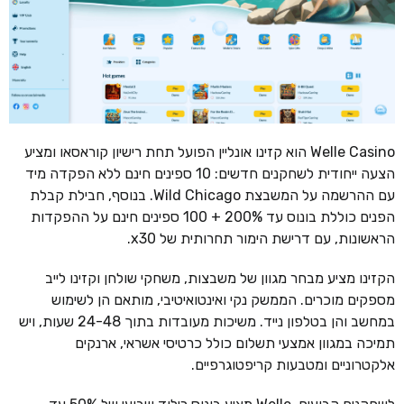
Welle Casino הוא קזינו אונליין הפועל תחת רישיון קוראסאו ומציע
הצעה ייחודית לשחקנים חדשים: 10 ספינים חינם ללא הפקדה מיד
עם ההרשמה על המשבצת Wild Chicago. בנוסף, חבילת קבלת
הפנים כוללת בונוס עד 200% + 100 ספינים חינם על ההפקדות
הראשונות, עם דרישת הימור תחרותית של x30.
הקזינו מציע מבחר מגוון של משבצות, משחקי שולחן וקזינו לייב
מספקים מוכרים. הממשק נקי ואינטואיטיבי, מותאם הן לשימוש
במחשב והן בטלפון נייד. משיכות מעובדות בתוך 24-48 שעות, ויש
תמיכה במגוון אמצעי תשלום כולל כרטיסי אשראי, ארנקים
אלקטרוניים ומטבעות קריפטוגרפיים.