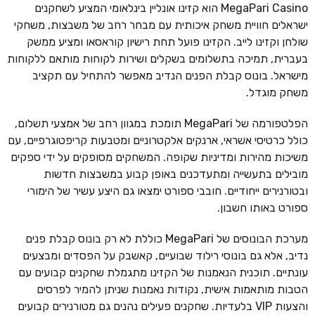
MegaPari Casino הוא קזינו אונליין בינלאומי המציע לשחקנים
ישראלים חוויית משחק איכותית עם מבחר רחב של משבצות, משחקי
שולחן וקזינו לייב. הקזינו פועל תחת רישיון קוראסאו ומציע ממשק
בעברית, תמיכה בתשלומים בשקלים ושירות לקוחות מותאם ללקוחות
מישראל. בונוס קבלת הפנים הנדיב מאפשר להתחיל עם תקציב
משחק מוגדל.
הפלטפורמה של MegaPari תומכת במגוון רחב של אמצעי תשלום,
כולל כרטיסי אשראי, ארנקים אלקטרוניים ומטבעות קריפטוגרפיים, עם
משיכות מהירות ומדיניות שקופה. המשחקים מסופקים על ידי ספקים
מובילים בתעשייה ומתעדכנים באופן קבוע במשבצות חדשות
ובטורנירים ייחודיים. חובבי ספורט ימצאו גם היצע עשיר של הימורי
ספורט באותו חשבון.
מערכת הבונוסים של MegaPari כוללת לא רק בונוס קבלת פנים
נדיב, אלא גם בונוסי רילוד שבועיים, קאשבק על הפסדים ומבצעים
עונתיים. תוכנית הנאמנות של הקזינו מתגמלת שחקנים קבועים עם
הטבות מותאמות אישית, נקודות נאמנות שניתן להמיר לפרסים
והצעות VIP בלעדיות. שחקנים פעילים נהנים גם מטורנירים קבועים