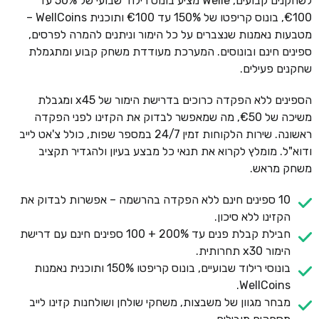
לשחקנים קבועים, Welle מציע בונוס רילוד שבועי של 50% עד
€100, בונוס קריפטו של 150% עד €100 ותוכנית WellCoins –
מטבעות נאמנות שנצברים על כל הימור וניתנים להמרה לפרסים,
ספינים חינם ובונוסים. המערכת מעודדת משחק קבוע ומתגמלת
שחקנים פעילים.
הספינים ללא הפקדה כרוכים בדרישת הימור של x45 ומגבלת
משיכה של €50, מה שמאפשר לבדוק את הקזינו לפני הפקדה
ראשונה. שירות הלקוחות זמין 24/7 במספר שפות, כולל צ'אט לייב
ודוא"ל. מומלץ לקרוא את תנאי כל מבצע בעיון ולהגדיר תקציב
משחק מראש.
10 ספינים חינם ללא הפקדה בהרשמה – אפשרות לבדוק את
הקזינו ללא סיכון.
חבילת קבלת פנים עד 200% + 100 ספינים חינם עם דרישת
הימור x30 תחרותית.
בונוסי רילוד שבועיים, בונוס קריפטו 150% ותוכנית נאמנות
WellCoins.
מבחר מגוון של משבצות, משחקי שולחן ושולחנות קזינו לייב