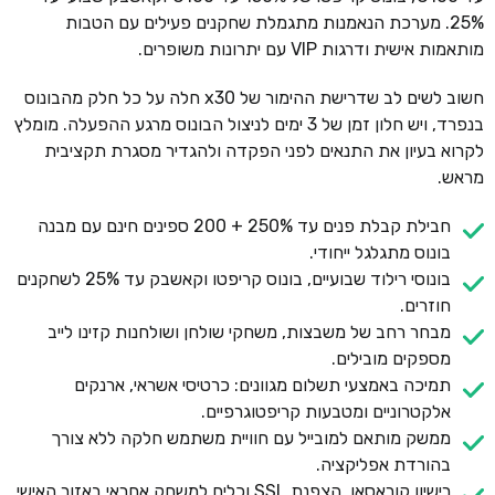
25%. מערכת הנאמנות מתגמלת שחקנים פעילים עם הטבות
מותאמות אישית ודרגות VIP עם יתרונות משופרים.
חשוב לשים לב שדרישת ההימור של x30 חלה על כל חלק מהבונוס
בנפרד, ויש חלון זמן של 3 ימים לניצול הבונוס מרגע ההפעלה. מומלץ
לקרוא בעיון את התנאים לפני הפקדה ולהגדיר מסגרת תקציבית
מראש.
חבילת קבלת פנים עד 250% + 200 ספינים חינם עם מבנה
בונוס מתגלגל ייחודי.
בונוסי רילוד שבועיים, בונוס קריפטו וקאשבק עד 25% לשחקנים
חוזרים.
מבחר רחב של משבצות, משחקי שולחן ושולחנות קזינו לייב
מספקים מובילים.
תמיכה באמצעי תשלום מגוונים: כרטיסי אשראי, ארנקים
אלקטרוניים ומטבעות קריפטוגרפיים.
ממשק מותאם למובייל עם חוויית משתמש חלקה ללא צורך
בהורדת אפליקציה.
רישיון קוראסאו, הצפנת SSL וכלים למשחק אחראי באזור האישי.