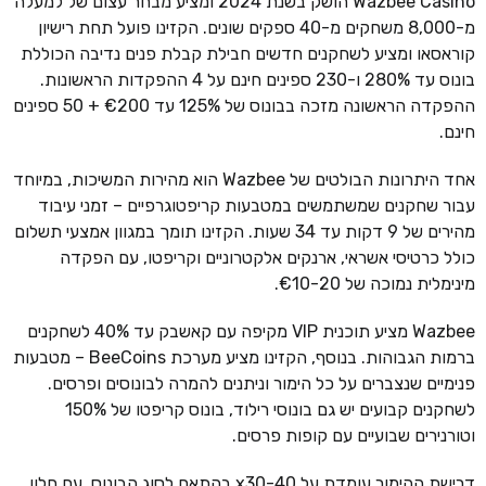
Wazbee Casino הושק בשנת 2024 ומציע מבחר עצום של למעלה
מ-8,000 משחקים מ-40 ספקים שונים. הקזינו פועל תחת רישיון
קוראסאו ומציע לשחקנים חדשים חבילת קבלת פנים נדיבה הכוללת
בונוס עד 280% ו-230 ספינים חינם על 4 ההפקדות הראשונות.
ההפקדה הראשונה מזכה בבונוס של 125% עד €200 + 50 ספינים
חינם.
אחד היתרונות הבולטים של Wazbee הוא מהירות המשיכות, במיוחד
עבור שחקנים שמשתמשים במטבעות קריפטוגרפיים – זמני עיבוד
מהירים של 9 דקות עד 34 שעות. הקזינו תומך במגוון אמצעי תשלום
כולל כרטיסי אשראי, ארנקים אלקטרוניים וקריפטו, עם הפקדה
מינימלית נמוכה של €10-20.
Wazbee מציע תוכנית VIP מקיפה עם קאשבק עד 40% לשחקנים
ברמות הגבוהות. בנוסף, הקזינו מציע מערכת BeeCoins – מטבעות
פנימיים שנצברים על כל הימור וניתנים להמרה לבונוסים ופרסים.
לשחקנים קבועים יש גם בונוסי רילוד, בונוס קריפטו של 150%
וטורנירים שבועיים עם קופות פרסים.
דרישת ההימור עומדת על x30-40 בהתאם לסוג הבונוס, עם חלון