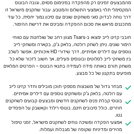
מהמבצעים זמינים רק מהפקדה במינימום מסוים, וגובה הבונוס
המקסימלי תלוי באמצעי התשלום והמטבע. עבור שחקנים מישראל זו
דרך נוחה לבדוק סוגי משחקים שונים עם סיכון נמוך יחסית, כל עוד
מתכננים מראש את סכום ההפקדה ומבינים את דרישת ההימור.
חובבי קזינו לייב ימצאו ב‑Tsars מגוון רחב של שולחנות עם טווחי
הימור שונים. ניתן לשחק רולטה, בלאק ג'ק, בקארה ומשחקי לייב
נוספים עם דילרים אמיתיים, דרך שידורי HD איכותיים. אפשר לשלב
בין משחקי לייב לסלוטים ובונוסים פעילים, אך חשוב לזכור שלא כל
משחק תורם באותה מידה לעמידה בתנאי הבונוס – הפרטים המלאים
מופיעים בתקנון של כל מבצע.
מבחר גדול של משבצות מספקי תוכן מובילים וחדר קזינו לייב
עם רולטה, בלאק ג'ק ומשחקים נוספים עם דילרים אמיתיים.
בונוסי קבלת פנים לשחקנים חדשים ומבצעים קבועים לשחקנים
חוזרים, כולל סיבובים חינם, בונוסי רילוד וקאשבק על הפסדים
נטו.
אמצעי הפקדה ומשיכה נוחים לשחקנים מישראל, זמני טיפול
מהירים ומדיניות שקופה של מגבלות ועמלות.