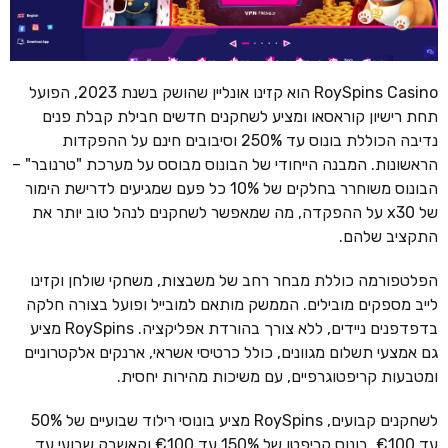
RoySpins Casino הוא קזינו אונליין שהושק בשנת 2023, הפועל
תחת רישיון קוראסאו ומציע לשחקנים חדשים חבילת קבלת פנים
נדיבה הכוללת בונוס עד 250% וסיבובים חינם על ההפקדות
הראשונות. המבנה הייחודי של הבונוס מבוסס על מערכת "טרנובר" –
הבונוס משוחרר בחלקים של 10% כל פעם שמגיעים לדרישת הימור
של x30 על ההפקדה, מה שמאפשר לשחקנים לנהל טוב יותר את
התקציב שלהם.
הפלטפורמה כוללת מבחר רחב של משבצות, משחקי שולחן וקזינו
לייב מספקים מובילים. הממשק מותאם למובייל ופועל בצורה חלקה
בדפדפנים ניידים, ללא צורך בהורדת אפליקציה. RoySpins מציע
גם אמצעי תשלום מגוונים, כולל כרטיסי אשראי, ארנקים אלקטרוניים
ומטבעות קריפטוגרפיים, עם משיכות מהירות יחסית.
לשחקנים קבועים, RoySpins מציע בונוסי רילוד שבועיים של 50%
עד €100, בונוס קריפטו של 150% עד €100 וקאשבק שבועי עד