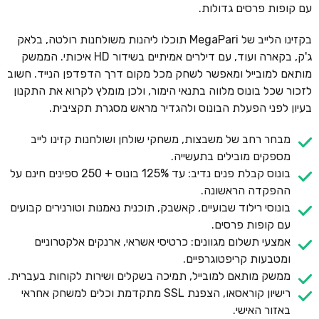
עם קופות פרסים גדולות.
בקזינו הלייב של MegaPari תוכלו ליהנות משולחנות רולטה, בלאק
ג'ק, בקארה ועוד, עם דילרים אמיתיים בשידור HD איכותי. הממשק
מותאם למובייל ומאפשר לשחק מכל מקום דרך הדפדפן הנייד. חשוב
לזכור שכל בונוס מלווה בתנאי הימור, ולכן מומלץ לקרוא את התקנון
בעיון לפני הפעלת הבונוס ולהגדיר מראש מסגרת תקציבית.
מבחר רחב של משבצות, משחקי שולחן ושולחנות קזינו לייב
מספקים מובילים בתעשייה.
בונוס קבלת פנים נדיב: עד 125% בונוס + 250 ספינים חינם על
ההפקדה הראשונה.
בונוסי רילוד שבועיים, קאשבק, תוכנית נאמנות וטורנירים קבועים
עם קופות פרסים.
אמצעי תשלום מגוונים: כרטיסי אשראי, ארנקים אלקטרוניים
ומטבעות קריפטוגרפיים.
ממשק מותאם למובייל, תמיכה בשקלים ושירות לקוחות בעברית.
רישיון קוראסאו, הצפנת SSL מתקדמת וכלים למשחק אחראי
באזור האישי.