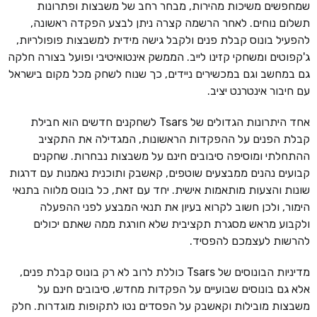
שמחפשים משיכות מהירות, מבחר רחב של משבצות ופתרונות
תשלום נוחים. לאחר הרשמה קצרה ניתן לבצע הפקדה ראשונה,
להפעיל בונוס קבלת פנים ולקבל גישה מידית למשבצות פופולריות,
ג'קפוטים ומשחקי קזינו לייב. הממשק אינטואיטיבי ופועל בצורה חלקה
גם במחשב וגם במכשירים ניידים, כך שנוח לשחק מכל מקום בישראל
עם חיבור אינטרנט יציב.
אחד היתרונות הגדולים של Tsars לשחקנים חדשים הוא חבילת
קבלת הפנים על ההפקדות הראשונות, המגדילה את התקציב
ההתחלתי ומוסיפה סיבובים חינם על משבצות נבחרות. שחקנים
קבועים נהנים ממבצעים שוטפים, קאשבק ותוכנית נאמנות עם דרגות
שונות והצעות מותאמות אישית. יחד עם זאת, כל בונוס מלווה בתנאי
הימור, ולכן חשוב לקרוא בעיון את תנאי המבצע לפני ההפעלה
ולקבוע מראש מסגרת תקציבית שלא חורגת ממה שאתם יכולים
להרשות לעצמכם להפסיד.
מדיניות הבונוסים של Tsars כוללת לרוב לא רק בונוס קבלת פנים,
אלא גם בונוסים שבועיים על הפקדות מחדש, סיבובים חינם על
משבצות מובילות וקאשבק על הפסדים נטו לתקופות מוגדרות. חלק