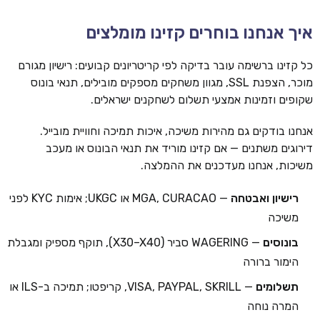
איך אנחנו בוחרים קזינו מומלצים
כל קזינו ברשימה עובר בדיקה לפי קריטריונים קבועים: רישיון מגורם
מוכר, הצפנת SSL, מגוון משחקים מספקים מובילים, תנאי בונוס
שקופים וזמינות אמצעי תשלום לשחקנים ישראלים.
אנחנו בודקים גם מהירות משיכה, איכות תמיכה וחוויית מובייל.
דירוגים משתנים — אם קזינו מוריד את תנאי הבונוס או מעכב
משיכות, אנחנו מעדכנים את ההמלצה.
רישיון ואבטחה
— MGA, CURACAO או UKGC; אימות KYC לפני
משיכה
בונוסים
— WAGERING סביר (X30–X40), תוקף מספיק ומגבלת
הימור ברורה
תשלומים
— VISA, PAYPAL, SKRILL, קריפטו; תמיכה ב-ILS או
המרה נוחה