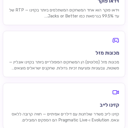
וידאו פוקר
וידאו פוקר הוא אחד המשחקים המשתלמים ביותר בקזינו — RTP של
עד 99.5% בגרסאות כמו Jacks or Better.…
מכונות מזל
מכונות מזל (סלוטים) הן המשחקים הפופולריים ביותר בקזינו אונליין —
פשוטות, צבעוניות ומציעות זכיות גדולות. שחקנים ישראלים מוצאים…
קזינו לייב
קזינו לייב משדר שולחנות עם דילרים אמיתיים — חוויה קרובה ללאס
וגאס. Evolution ו-Pragmatic Live הם הספקים המובילים.