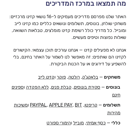
מה תמצאו במרכז המדריכים
האתר שלנו מפרסם מדריכים מעמיקים ל-16 נושאי קזינו מרכזיים:
משחקי שולחן, בונוסים, תשלומים ונושאים כלליים כמו קזינו לייב
ומובייל. כל מדריך כולל רשימת קזינו מומלצים, טבלאות השוואה,
שאלות נפוצות וטיפים מעשיים.
אנחנו לא מפעילים קזינו — אנחנו עורכים תוכן עצמאי. הקישורים
לקזינו הם שותפים; זה מאפשר לנו לשמור על האתר בחינם, בלי
להשפיע על דירוגים או על הכנות הביקורת.
משחקים
—
בלאקג'ק
,
רולטה
,
פוקר
ו
קזינו לייב
בונוסים
—
סקירת בונוסים
,
קבלת פנים
,
ללא הפקדה
ו
ספינים
חינם
תשלומים
—
קריפטו
,
BIT
,
APPLE PAY
,
PAYPAL
ו
משיכות
מהירות
כללי
—
כסף אמיתי
,
מובייל
ו
הימורי ספורט