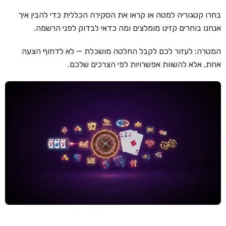
בחרו קטגוריה למטה או קראו את הסקירה הכללית כדי להבין איך
קזינו קריפטו
אנחנו בוחרים קזינו מומלצים ומה כדאי לבדוק לפני הרשמה.
קזינו PayPal
המטרה: לעזור לכם לקבל החלטה מושכלת — לא לדחוף הצעה
טורנירי קזינו
אחת, אלא להשוות אפשרויות לפי הצרכים שלכם.
הימורי ספורט
אודות
צור קשר
בלוג וחדשות
ביקורות
חדשות
טיפים
מדריכים