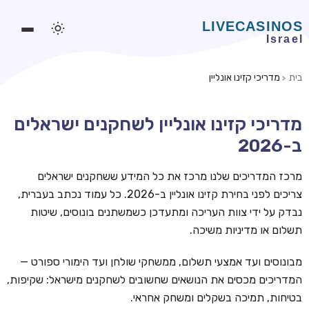
בית
מדריכי קזינו אונליין
משחקים אונליין
מדריכי קזינו אונליין לשחקנים ישראלים
משחקים חינמיים
ב-2026
סלוטים אונליין
מרכז המדריכים שלנו מרכז את כל המידע ששחקנים ישראלים
מדריכי קזינו
צריכים לפני בחירת קזינו אונליין ב-2026. כל עמוד נכתב בעברית,
מונדיאל 2026 הימורים
נבדק על ידי צוות העריכה ומתעדכן כשמשתנים בונוסים, שיטות
תשלום או מדיניות משיכה.
בלאקג'ק אונליין
בקרה אונליין
מבונוסים ועד אמצעי תשלום, ממשחקי שולחן ועד הימורי ספורט —
המדריכים מכסים את הנושאים שחשובים לשחקנים מישראל: שקיפות,
וידאו פוקר
בטיחות, תמיכה בשקלים ומשחק אחראי.
בונוסים בקזינו אונליין