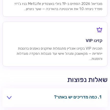
מונדיאל 2026 הסתיים ב-19 ביולי באצטדיון MetLife בניו ג'רזי:
ספרד ניצחה 1:0 את ארגנטינה בהארכה — שער ניצחון…
קזינו VIP
תוכניות VIP בקזינו אונליין מתגמלות שחקנים נאמנים בהטבות
ייחודיות — מקאשבק ומנהל אישי ועד מגבלות הפקדה מוגדלות
והזמנות…
שאלות נפוצות
כמה מדריכים יש באתר?
16 מדריכי נושא ועמוד מרכזי אחד — משחקים, בונוסים,