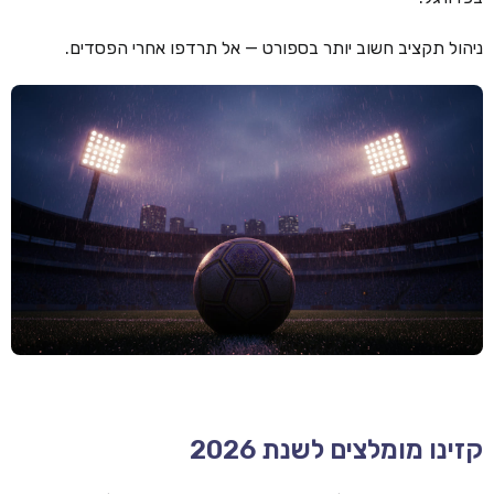
קזינו קריפטו
ניהול תקציב חשוב יותר בספורט — אל תרדפו אחרי הפסדים.
קזינו PayPal
טורנירי קזינו
הימורי ספורט
אודות
צור קשר
בלוג וחדשות
ביקורות
חדשות
טיפים
קזינו מומלצים לשנת 2026
מדריכים