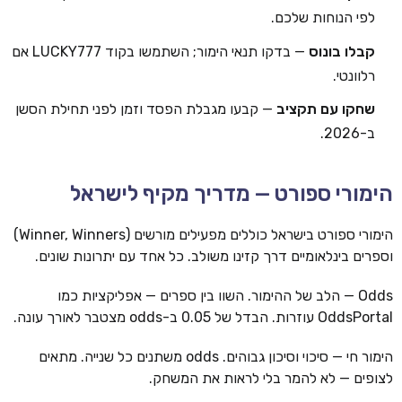
לפי הנוחות שלכם.
קבלו בונוס
— בדקו תנאי הימור; השתמשו בקוד LUCKY777 אם
רלוונטי.
שחקו עם תקציב
— קבעו מגבלת הפסד וזמן לפני תחילת הסשן
ב-2026.
הימורי ספורט — מדריך מקיף לישראל
הימורי ספורט בישראל כוללים מפעילים מורשים (Winner, Winners)
וספרים בינלאומיים דרך קזינו משולב. כל אחד עם יתרונות שונים.
Odds — הלב של ההימור. השוו בין ספרים — אפליקציות כמו
OddsPortal עוזרות. הבדל של 0.05 ב-odds מצטבר לאורך עונה.
הימור חי — סיכוי וסיכון גבוהים. odds משתנים כל שנייה. מתאים
לצופים — לא להמר בלי לראות את המשחק.