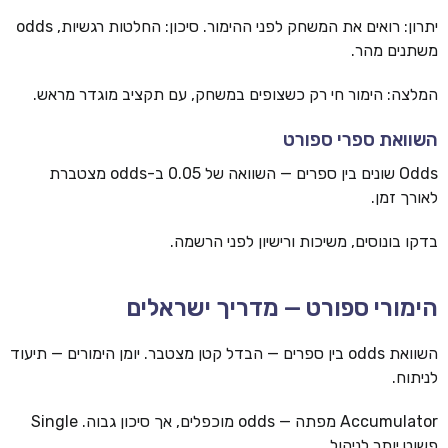
יתרון: רואים את המשחק לפני ההימור. סיכון: החלטות רגשיות, odds
משתנים מהר.
המלצה: הימור חי רק כשצופים במשחק, עם תקציב מוגדר מראש.
השוואת ספרי ספורט
Odds שונים בין ספרים — השוואה של 0.05 ב-odds מצטברת
לאורך זמן.
בדקו בונוסים, משיכות ורישיון לפני הרשמה.
הימורי ספורט — מדריך ישראלים
השוואת odds בין ספרים — הבדל קטן מצטבר. יומן הימורים — תיעוד
לניתוח.
Accumulator מפתה — odds מוכפלים, אך סיכון גבוה. Single
פשוט יותר לניהול.