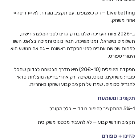
Live betting — רק כשצופים, עם תקציב מוגדר. לא «רדיפה»
אחרי משחק.
ב-2026 צוות העריכה שלנו בודק קזינו לפני המלצה: רישיון,
תשלומים מישראל, זמני משיכה, תנאי בונוס ותמיכה בצ'אט. השוו
לפחות שלושה אתרים לפני הפקדה ראשונה — גם אם הנושא הוא
הימורי ספורט.
הפקדה מינימלית (10–20€) היא הדרך הבטוחה לבדוק שהכל
עובד: משחקים, בונוס, משיכה. רק אחרי בדיקה מוצלחת כדאי
להגדיל סכומים. שמרו על תקציב קבוע ושחקו באחריות.
תקציב ומשמעת
1–5% מהתקציב להימור בודד — כלל מקובל.
תקציב חודשי קבוע — לא להעביר מכספי משק בית.
קזינו + ספורט