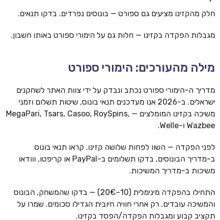
חלק מהקזינו מציעים גם ספורט — בונוסים נפרדים. בדקו תנאים.
מגבלות הפקדה בקזינו — חלות גם על הימורי ספורט באותו חשבון.
מילה מהעורכים: הימורי ספורט
מדריך ה-הימורי ספורט נכתב ונבדק על ידי צוות האתר לשחקנים
ישראלים. ב-2026 אנו מעדכנים תנאי בונוס, שיטות תשלום וזמני
משיכה בקזינו המומלצים — MegaPari, Tsars, Casoo, RoySpins,
Wazbee ו-Welle.
לפני הפקדה — השוו לפחות שלושה קזינו. קראו תנאי בונוס
ב-מדריך הבונוסים, בדקו תשלומים ב-PayPal או קריפטו, ווודאו
משיכות ב-מדריך המשיכות.
התחילו בהפקדה מינימלית (10–20€) — בדקו שהמשחק, הבונוס
והמשיכה עובדים. רק אחרי חוויה חיובית הגדילו סכומים. שמרו על
תקציב קבוע ומגבלות הפקדה/הפסד בקזינו.