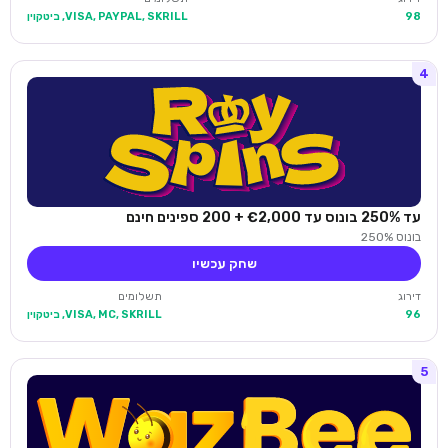
98
VISA, PAYPAL, SKRILL, ביטקוין
4
עד 250% בונוס עד €2,000 + 200 ספינים חינם
בונוס 250%
שחק עכשיו
דירוג
תשלומים
96
VISA, MC, SKRILL, ביטקוין
5