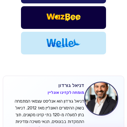
TSARS
חבילת קבלת פנים: בונוס 100% עד 300€ + 100 ספיני בונוס על
ההפקדה הראשונה
דניאל גורדון
CASOO
מומחה לקזינו אונליין
בונוס מתגלגל עד 2,000 ₪ + 200 ספינים חינם לשחקנים
חדשים
דניאל גורדון הוא אנליסט עצמאי המתמחה
בשוק ההימורים האונליין מאז 2012. דניאל
ROYSPINS
בחן למעלה מ-120 בתי קזינו מקוונים, תוך
חבילת קבלת פנים: עד 250% בונוס עד €2,000 + 200 ספינים
התמקדות בבונוסים, תנאי משיכה ומדיניות
חינם על ההפקדות הראשונות