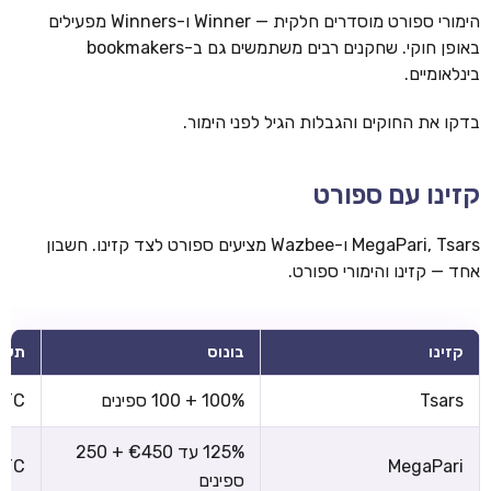
הימורי ספורט מוסדרים חלקית — Winner ו-Winners מפעילים
באופן חוקי. שחקנים רבים משתמשים גם ב-bookmakers
בינלאומיים.
בדקו את החוקים והגבלות הגיל לפני הימור.
קזינו עם ספורט
MegaPari, Tsars ו-Wazbee מציעים ספורט לצד קזינו. חשבון
אחד — קזינו והימורי ספורט.
קזינו
בונוס
תשל
Tsars
100% + 100 ספינים
 BTC
125% עד €450 + 250
 BTC
MegaPari
ספינים