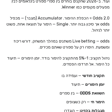
ועוד. ב-2026 שחקנים בוחרים בין ספרי ספורט בינלאומיים לבין
מפעילים מקומיים כמו Winner.
Odds 2.0 = הכפלת ההימור. Accumulator (מצבר) — מכפיל
odds אך סיכון גבוה יותר. Single — הימור על תוצאה אחת, פשוט
יותר לניהול.
Live betting — odds משתנים במהלך המשחק. דורש ריכוז
ומשמעת. הימרו רק על ספורט שאתם מכירים.
ניהול תקציב: 1–5% מהתקציב להימור בודד. יומן הימורים — תיעוד
כל הימור. אל תרדפו הפסדים.
תקציב חודשי
— ועמידה בו
יומן הימורים
— תיעוד
השוואת ODDS
— בין ספרים
הימור חי
— רק כשצופים
מגבלות בקזינו
— הוגדרו