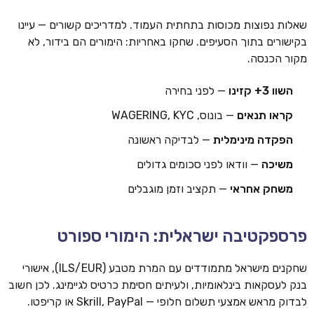
שאלות נפוצות מכוסות בתחתית העמוד. למדריכים קשורים — עיינו
בקישורים בתוך הסעיפים. שחקו באחריות: הימורים הם בידור, לא
מקור הכנסה.
השוו 3+ קזינו
— לפני בחירה
קראו תנאים
— בונוס, WAGERING, KYC
הפקדה מינימלית
— לבדיקה ראשונה
משיכה
— וודאו לפני סכומים גדולים
משחק אחראי
— תקציב וזמן מוגבלים
פרספקטיבה ישראלית: הימורי ספורט
שחקנים מישראל מתמודדים עם המרת מטבע (ILS/EUR), אישורי
בנק לעסקאות בינלאומיות, ולעיתים חסימת כרטיס לגיימינג. לכן חשוב
לבדוק מראש אמצעי תשלום חלופי — Skrill, PayPal או קריפטו.