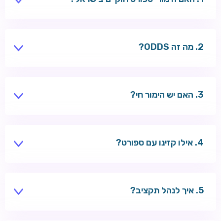
Winner ו-Winners פועלים ברישיון. bookmakers
בינלאומיים — מעמד משתנה.
מה זה ODDS?
יחס תשלום — odds 2.0 = הכפלה של ההימור בניצחון.
האם יש הימור חי?
כן — רוב הספרים מציעים live betting.
אילו קזינו עם ספורט?
MegaPari, Tsars, Wazbee ואחרים — קזינו + ספורט
באתר אחד.
איך לנהל תקציב?
קבעו סכום חודשי, אל תחרוג, השתמשו במגבלות הפקדה.