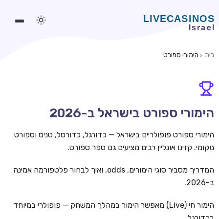
בית
הימורי ספורט
משחקים אונליין
משחקים חינמיים
סלוטים אונליין
הימורי ספורט בישראל ב-2026
מדריכי קזינו
הימורי ספורט פופולריים בישראל — כדורגל, כדורסל, טניס וספורט
מונדיאל 2026 הימורים
מקומי. קזינו אונליין רבים מציעים גם ספר ספורט.
בלאקג'ק אונליין
המדריך מסביר סוגי הימורים, odds, ואיך לבחור פלטפורמה אמינה
ב-2026.
בקרה אונליין
וידאו פוקר
הימור חי (Live) מאפשר הימור במהלך המשחק — פופולרי במיוחד
בכדורגל.
בונוסים בקזינו אונליין