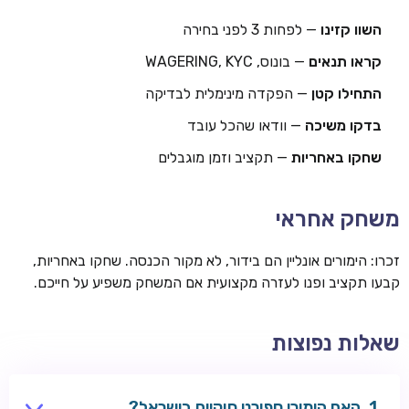
השוו קזינו
— לפחות 3 לפני בחירה
קראו תנאים
— בונוס, WAGERING, KYC
התחילו קטן
— הפקדה מינימלית לבדיקה
בדקו משיכה
— וודאו שהכל עובד
שחקו באחריות
— תקציב וזמן מוגבלים
משחק אחראי
זכרו: הימורים אונליין הם בידור, לא מקור הכנסה. שחקו באחריות,
קבעו תקציב ופנו לעזרה מקצועית אם המשחק משפיע על חייכם.
שאלות נפוצות
האם הימורי ספורט חוקיים בישראל?