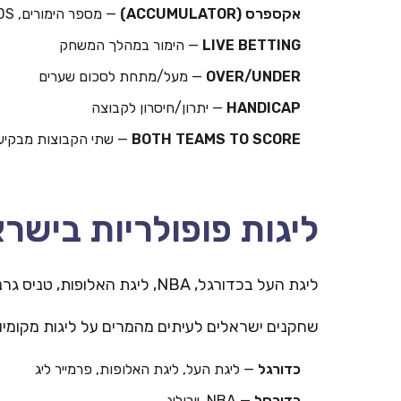
אקספרס (ACCUMULATOR)
— מספר הימורים, ODDS מוכפלים
LIVE BETTING
— הימור במהלך המשחק
OVER/UNDER
— מעל/מתחת לסכום שערים
HANDICAP
— יתרון/חיסרון לקבוצה
BOTH TEAMS TO SCORE
— שתי הקבוצות מבקיע
ליגות פופולריות בישר
ליגת העל בכדורגל, NBA, ליגת האלופות, טניס גרנד סלאם — הימורים נפוצים.
שחקנים ישראלים לעיתים מהמרים על ליגות מקומיות ב-Winner ו-ers
כדורגל
— ליגת העל, ליגת האלופות, פרמייר ליג
כדורסל
— NBA, יורוליג