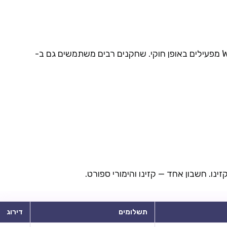
הימורי ספורט מוסדרים חלקית — Winner ו-Winners מפעילים באופן חוקי. שחקנים רבים משתמשים גם ב-
תשלומים
דירוג