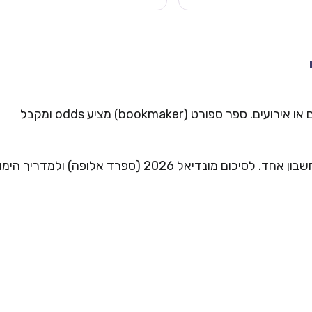
הימורי ספורט = הימור על תוצאות משחקים, שחקנים או אירועים. ספר ספורט (bookmaker) מציע odds ומקבל
קזינו משולבים — קזינו + ספורט באתר אחד. נוח לחשבון אחד. לסיכום מונדיאל 2026 (ספרד אלופה) ולמדריך 