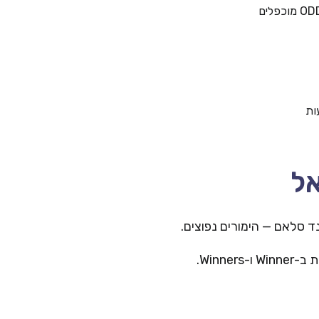
ות
אל
Winn.