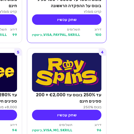
בונוס על ההפקדה הראשונה
חינם
קזינו מומלץ
קזינו מומלץ
שחק עכשיו
דירוג
תשלומים
דירוג
תשלו
100
VISA, PAYPAL, SKRILL, ביטקוין
99
KRILL
5
4
עד 250% בונוס עד €2,000 + 200
ספינים חינם
ספינים חי
בונוס 250%
8,000+ משחקים
שחק עכשיו
דירוג
תשלומים
דירוג
96
VISA, MC, SKRILL, ביטקוין
94