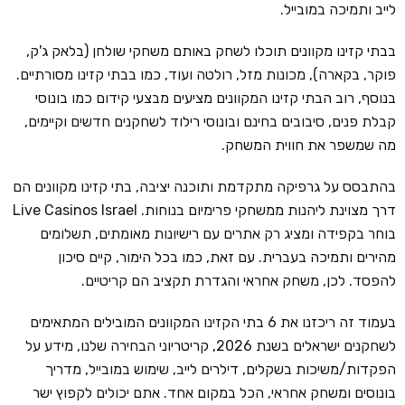
לייב ותמיכה במובייל.
בבתי קזינו מקוונים תוכלו לשחק באותם משחקי שולחן (בלאק ג'ק,
פוקר, בקארה), מכונות מזל, רולטה ועוד, כמו בבתי קזינו מסורתיים.
בנוסף, רוב הבתי קזינו המקוונים מציעים מבצעי קידום כמו בונוסי
קבלת פנים, סיבובים בחינם ובונוסי רילוד לשחקנים חדשים וקיימים,
מה שמשפר את חווית המשחק.
בהתבסס על גרפיקה מתקדמת ותוכנה יציבה, בתי קזינו מקוונים הם
דרך מצוינת ליהנות ממשחקי פרימיום בנוחות. Live Casinos Israel
בוחר בקפידה ומציג רק אתרים עם רישיונות מאומתים, תשלומים
מהירים ותמיכה בעברית. עם זאת, כמו בכל הימור, קיים סיכון
להפסד. לכן, משחק אחראי והגדרת תקציב הם קריטיים.
בעמוד זה ריכזנו את 6 בתי הקזינו המקוונים המובילים המתאימים
לשחקנים ישראלים בשנת 2026, קריטריוני הבחירה שלנו, מידע על
הפקדות/משיכות בשקלים, דילרים לייב, שימוש במובייל, מדריך
בונוסים ומשחק אחראי, הכל במקום אחד. אתם יכולים לקפוץ ישר