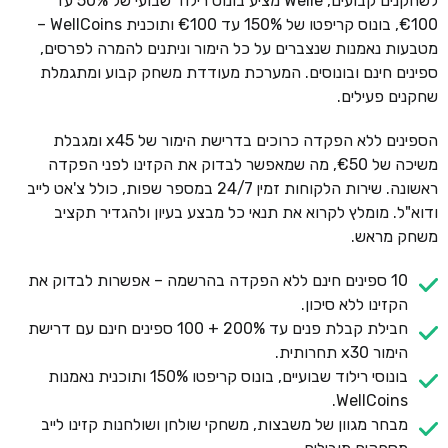
לשחקנים קבועים, Welle מציע בונוס רילוד שבועי של 50% עד
€100, בונוס קריפטו של 150% עד €100 ותוכנית WellCoins –
מטבעות נאמנות שנצברים על כל הימור וניתנים להמרה לפרסים,
ספינים חינם ובונוסים. המערכת מעודדת משחק קבוע ומתגמלת
שחקנים פעילים.
הספינים ללא הפקדה כרוכים בדרישת הימור של x45 ומגבלת
משיכה של €50, מה שמאפשר לבדוק את הקזינו לפני הפקדה
ראשונה. שירות הלקוחות זמין 24/7 במספר שפות, כולל צ'אט לייב
ודוא"ל. מומלץ לקרוא את תנאי כל מבצע בעיון ולהגדיר תקציב
משחק מראש.
10 ספינים חינם ללא הפקדה בהרשמה – אפשרות לבדוק את
הקזינו ללא סיכון.
חבילת קבלת פנים עד 200% + 100 ספינים חינם עם דרישת
הימור x30 תחרותית.
בונוסי רילוד שבועיים, בונוס קריפטו 150% ותוכנית נאמנות
WellCoins.
מבחר מגוון של משבצות, משחקי שולחן ושולחנות קזינו לייב