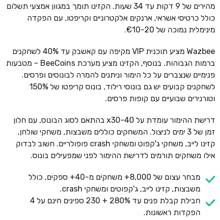
מהירים של 9 דקות עד 34 שעות. הקזינו תומך במגוון אמצעי תשלום
כולל כרטיסי אשראי, ארנקים אלקטרוניים וקריפטו, עם הפקדה
מינימלית נמוכה של €10-20.
Wazbee מציע תוכנית VIP מקיפה עם קאשבק עד 40% לשחקנים
ברמות הגבוהות. בנוסף, הקזינו מציע מערכת BeeCoins – מטבעות
פנימיים שנצברים על כל הימור וניתנים להמרה לבונוסים ופרסים.
לשחקנים קבועים יש גם בונוסי רילוד, בונוס קריפטו של 150%
וטורנירים שבועיים עם קופות פרסים.
דרישת ההימור עומדת על x30-40 בהתאם לסוג הבונוס, עם חלון
זמן של 3 ימים לניצול. המשחקים כוללים משבצות, משחקי שולחן,
קזינו לייב, משחקי ג'קפוט ומשחקי crash פופולריים. חשוב לבדוק
אילו משחקים תורמים לדרישת ההימור לפני שמפעילים בונוס.
מבחר עצום של 8,000+ משחקים מ-40+ ספקים, כולל
משבצות, קזינו לייב, ג'קפוטים ומשחקי crash.
חבילת קבלת פנים עד 280% + 230 ספינים חינם על 4
הפקדות ראשונות.