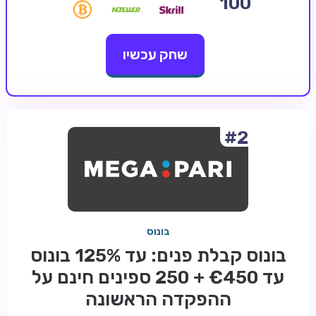
100
קזינו קריפטו
שחק עכשיו
קזינו PayPal
טורנירי קזינו
הימורי ספורט
אודות
#2
צור קשר
בלוג וחדשות
ביקורות
בונוס
חדשות
בונוס קבלת פנים: עד 125% בונוס
טיפים
עד €450 + 250 ספינים חינם על
מדריכים
ההפקדה הראשונה