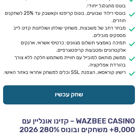
בונוס מתגלגל ייחודי.
בונוסי רילוד שבועיים, בונוס קריפטו וקאשבק עד 25% לשחקנים
חוזרים.
מבחר רחב של משבצות, משחקי שולחן ושולחנות קזינו לייב
מספקים מובילים.
תמיכה באמצעי תשלום מגוונים: כרטיסי אשראי, ארנקים
אלקטרוניים ומטבעות קריפטוגרפיים.
ממשק מותאם למובייל עם חוויית משתמש חלקה ללא צורך
בהורדת אפליקציה.
רישיון קוראסאו, הצפנת SSL וכלים למשחק אחראי באזור האישי.
שחק עכשיו
WAZBEE CASINO – קזינו אונליין עם
8,000+ משחקים ובונוס 280% 2026