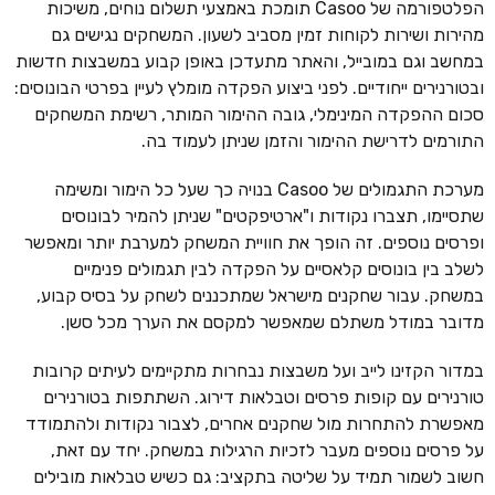
הפלטפורמה של Casoo תומכת באמצעי תשלום נוחים, משיכות
מהירות ושירות לקוחות זמין מסביב לשעון. המשחקים נגישים גם
במחשב וגם במובייל, והאתר מתעדכן באופן קבוע במשבצות חדשות
ובטורנירים ייחודיים. לפני ביצוע הפקדה מומלץ לעיין בפרטי הבונוסים:
סכום ההפקדה המינימלי, גובה ההימור המותר, רשימת המשחקים
התורמים לדרישת ההימור והזמן שניתן לעמוד בה.
מערכת התגמולים של Casoo בנויה כך שעל כל הימור ומשימה
שתסיימו, תצברו נקודות ו"ארטיפקטים" שניתן להמיר לבונוסים
ופרסים נוספים. זה הופך את חוויית המשחק למערבת יותר ומאפשר
לשלב בין בונוסים קלאסיים על הפקדה לבין תגמולים פנימיים
במשחק. עבור שחקנים מישראל שמתכננים לשחק על בסיס קבוע,
מדובר במודל משתלם שמאפשר למקסם את הערך מכל סשן.
במדור הקזינו לייב ועל משבצות נבחרות מתקיימים לעיתים קרובות
טורנירים עם קופות פרסים וטבלאות דירוג. השתתפות בטורנירים
מאפשרת להתחרות מול שחקנים אחרים, לצבור נקודות ולהתמודד
על פרסים נוספים מעבר לזכיות הרגילות במשחק. יחד עם זאת,
חשוב לשמור תמיד על שליטה בתקציב: גם כשיש טבלאות מובילים