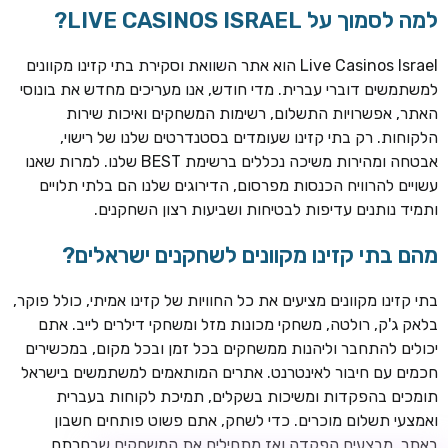
למה לסמוך על LIVE CASINOS ISRAEL?
Live Casinos Israel הוא אתר השוואת וסקירת בתי קזינו מקוונים
למשתמשים דוברי עברית. מדי חודש, אנו מעריכים מחדש את בונוסי
האתר, אפשרויות התשלום, רשימות המשחקים ואיכות שירות
הלקוחות. רק בתי קזינו שעומדים בסטנדרטים שלנו של רישוי,
אבטחה ומהירות משיכה נכללים ברשימת BEST שלנו. למרות שאנו
עשויים להרוויח הכנסות מפרסום, הדירוגים שלנו הם בלתי תלויים
ותמיד נותנים עדיפות לבטיחות ושביעות רצון השחקנים.
TSARS
חבילת קבלת פנים: בונוס 100% עד 300€ + 100 ספיני בונוס על
מהם בתי קזינו מקוונים לשחקנים ישראלים?
ההפקדה הראשונה
בתי קזינו מקוונים מציעים את כל החוויות של קזינו אמיתי, כולל פוקר,
CASOO
בלאק ג'ק, רולטה, משחקי מכונות מזל ומשחקי דילרים לייב. אתם
בונוס מתגלגל עד 2,000 ₪ + 200 ספינים חינם לשחקנים
יכולים להתחבר וליהנות ממשחקים בכל זמן ובכל מקום, במכשירים
חדשים
חכמים עם חיבור לאינטרנט. אתרים המותאמים למשתמשים בישראל
ROYSPINS
תומכים בהפקדות ומשיכות בשקלים, תמיכת לקוחות בעברית
חבילת קבלת פנים: עד 250% בונוס עד €2,000 + 200 ספינים
ואמצעי תשלום מוכרים. כדי לשחק, אתם פשוט פותחים חשבון
חינם על ההפקדות הראשונות
באתר, מבצעים הפקדה ואז מתחילים את המשחקים שבחרתם.