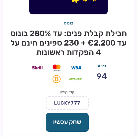
בונוס
חבילת קבלת פנים: עד 280% בונוס
עד €2,200 + 230 ספינים חינם על
4 הפקדות ראשונות
דירוג
94
קוד קופון
LUCKY777
שחק עכשיו