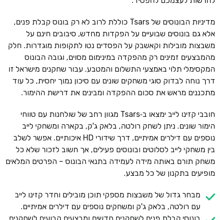
להרשות לעצמכם להפסיד.
מדיניות הבונוסים של Tsars כוללת לרוב לא רק בונוס קבלת פנים,
אלא גם בונוסים שבועיים על הפקדות מחדש, סיבובים חינם על
משבצות מובילות וקאשבק על הפסדים נטו לתקופות מוגדרות. חלק
מהמבצעים זמינים רק מהפקדה במינימום מסוים, וגובה הבונוס
המקסימלי תלוי באמצעי התשלום והמטבע. עבור שחקנים מישראל זו
דרך נוחה לבדוק סוגי משחקים שונים עם סיכון נמוך יחסית, כל עוד
מתכננים מראש את סכום ההפקדה ומבינים את דרישת ההימור.
חובבי קזינו לייב ימצאו ב‑Tsars מגוון רחב של שולחנות עם טווחי
הימור שונים. ניתן לשחק רולטה, בלאק ג'ק, בקארה ומשחקי לייב
נוספים עם דילרים אמיתיים, דרך שידורי HD איכותיים. אפשר לשלב
בין משחקי לייב לסלוטים ובונוסים פעילים, אך חשוב לזכור שלא כל
משחק תורם באותה מידה לעמידה בתנאי הבונוס – הפרטים המלאים
מופיעים בתקנון של כל מבצע.
מבחר גדול של משבצות מספקי תוכן מובילים וחדר קזינו לייב
עם רולטה, בלאק ג'ק ומשחקים נוספים עם דילרים אמיתיים.
בונוסי קבלת פנים לשחקנים חדשים ומבצעים קבועים לשחקנים