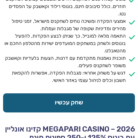
חוזרים, כולל סיבובים חינם, בונוסי רילוד וקאשבק על הפסדים
נטו.
אמצעי הפקדה ומשיכה נוחים לשחקנים מישראל, זמני טיפול
מהירים ומדיניות שקופה של מגבלות ועמלות.
התאמה מלאה למובייל, כך שניתן לבצע הפקדות, להפעיל
בונוסים ולשחק במשחקים המועדפים ישירות מהטלפון החכם או
מהטאבלט.
תוכנית נאמנות מתקדמת עם דרגות, הצעות בלעדיות וקאשבק
משופר לשחקנים פעילים.
דגש על משחק אחראי: מגבלות הפקדה, אפשרות להקפאת
חשבון וכלים לניהול עצמי באזור האישי.
שחק עכשיו
MEGAPARI CASINO – 2026 קזינו אונליין
עם בונוס 125% ו-250 ספינים חינם