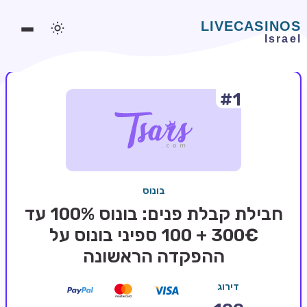
#1
משחקים אונליין
משחקים חינמיים
סלוטים אונליין
מדריכי קזינו
בונוס
מונדיאל 2026 הימורים
חבילת קבלת פנים: בונוס 100% עד
בלאקג'ק אונליין
300€ + 100 ספיני בונוס על
ההפקדה הראשונה
בקרה אונליין
וידאו פוקר
דירוג
בונוסים בקזינו אונליין