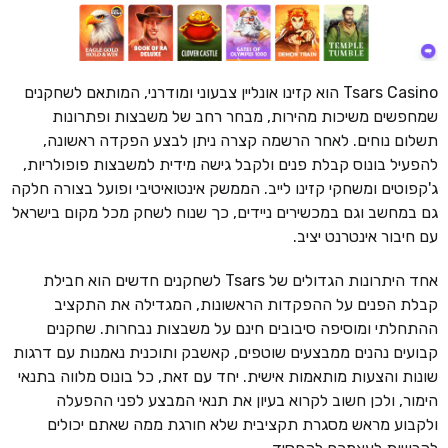
Tsars Casino הוא קזינו אונליין צבעוני ומודרני, המותאם לשחקנים
שמחפשים משיכות מהירות, מבחר רחב של משבצות ופתרונות
תשלום נוחים. לאחר הרשמה קצרה ניתן לבצע הפקדה ראשונה,
להפעיל בונוס קבלת פנים ולקבל גישה מידית למשבצות פופולריות,
ג'קפוטים ומשחקי קזינו לייב. הממשק אינטואיטיבי ופועל בצורה חלקה
גם במחשב וגם במכשירים ניידים, כך שנוח לשחק מכל מקום בישראל
עם חיבור אינטרנט יציב.
אחד היתרונות הגדולים של Tsars לשחקנים חדשים הוא חבילת
קבלת הפנים על ההפקדות הראשונות, המגדילה את התקציב
ההתחלתי ומוסיפה סיבובים חינם על משבצות נבחרות. שחקנים
קבועים נהנים ממבצעים שוטפים, קאשבק ותוכנית נאמנות עם דרגות
שונות והצעות מותאמות אישית. יחד עם זאת, כל בונוס מלווה בתנאי
הימור, ולכן חשוב לקרוא בעיון את תנאי המבצע לפני ההפעלה
ולקבוע מראש מסגרת תקציבית שלא חורגת ממה שאתם יכולים