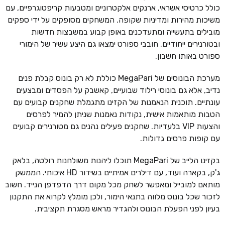
כולל כרטיסי אשראי, ארנקים אלקטרוניים ומטבעות קריפטוגרפיים, עם
משיכות מהירות ומדיניות שקופה. המשחקים מסופקים על ידי ספקים
מובילים בתעשייה ומתעדכנים באופן קבוע במשבצות חדשות
ובטורנירים ייחודיים. חובבי ספורט ימצאו גם היצע עשיר של הימורי
ספורט באותו חשבון.
מערכת הבונוסים של MegaPari כוללת לא רק בונוס קבלת פנים
נדיב, אלא גם בונוסי רילוד שבועיים, קאשבק על הפסדים ומבצעים
עונתיים. תוכנית הנאמנות של הקזינו מתגמלת שחקנים קבועים עם
הטבות מותאמות אישית, נקודות נאמנות שניתן להמיר לפרסים
והצעות VIP בלעדיות. שחקנים פעילים נהנים גם מטורנירים קבועים
עם קופות פרסים גדולות.
בקזינו הלייב של MegaPari תוכלו ליהנות משולחנות רולטה, בלאק
ג'ק, בקארה ועוד, עם דילרים אמיתיים בשידור HD איכותי. הממשק
מותאם למובייל ומאפשר לשחק מכל מקום דרך הדפדפן הנייד. חשוב
לזכור שכל בונוס מלווה בתנאי הימור, ולכן מומלץ לקרוא את התקנון
בעיון לפני הפעלת הבונוס ולהגדיר מראש מסגרת תקציבית.