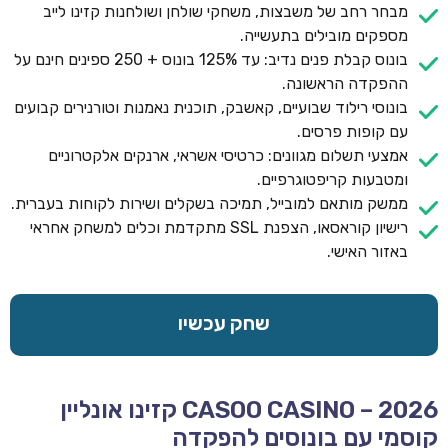
מבחר רחב של משבצות, משחקי שולחן ושולחנות קזינו לייב
מספקים מובילים בתעשייה.
בונוס קבלת פנים נדיב: עד 125% בונוס + 250 ספינים חינם על
ההפקדה הראשונה.
בונוסי רילוד שבועיים, קאשבק, תוכנית נאמנות וטורנירים קבועים
עם קופות פרסים.
אמצעי תשלום מגוונים: כרטיסי אשראי, ארנקים אלקטרוניים
ומטבעות קריפטוגרפיים.
ממשק מותאם למובייל, תמיכה בשקלים ושירות לקוחות בעברית.
רישיון קוראסאו, הצפנת SSL מתקדמת וכלים למשחק אחראי
באזור האישי.
שחק עכשיו
CASOO CASINO – 2026 קזינו אונליין
קוסמי עם בונוסים להפקדה