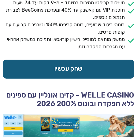
משיכות קריפטו מהירות במיוחד – מ-9 דקות עד 34 שעות.
תוכנית VIP עם קאשבק עד 40% ומערכת BeeCoins לצבירת
תגמולים נוספים.
בונוסי רילוד שבועיים, בונוס קריפטו 150% וטורנירים קבועים עם
קופות פרסים.
ממשק מותאם למובייל, רישיון קוראסאו ותמיכה במשחק אחראי
עם מגבלות הפקדה וזמן.
שחק עכשיו
WELLE CASINO – קזינו אונליין עם ספינים
ללא הפקדה ובונוס 200% 2026