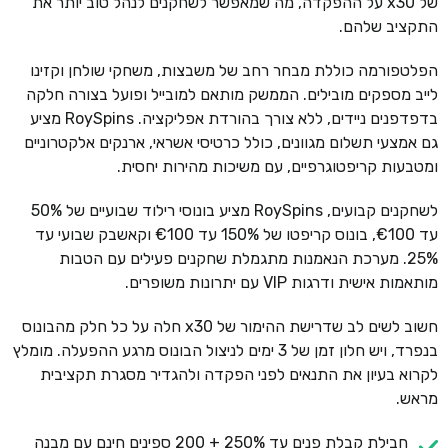
של x30 על ההפקדה, מה שמאפשר לשחקנים לנהל טוב יותר את
התקציב שלהם.
הפלטפורמה כוללת מבחר רחב של משבצות, משחקי שולחן וקזינו
לייב מספקים מובילים. הממשק מותאם למובייל ופועל בצורה חלקה
בדפדפנים ניידים, ללא צורך בהורדת אפליקציה. RoySpins מציע
גם אמצעי תשלום מגוונים, כולל כרטיסי אשראי, ארנקים אלקטרוניים
ומטבעות קריפטוגרפיים, עם משיכות מהירות יחסית.
לשחקנים קבועים, RoySpins מציע בונוסי רילוד שבועיים של 50%
עד €100, בונוס קריפטו של 150% עד €100 וקאשבק שבועי עד
25%. מערכת הנאמנות מתגמלת שחקנים פעילים עם הטבות
מותאמות אישית ודרגות VIP עם יתרונות משופרים.
חשוב לשים לב שדרישת ההימור של x30 חלה על כל חלק מהבונוס
בנפרד, ויש חלון זמן של 3 ימים לניצול הבונוס מרגע ההפעלה. מומלץ
לקרוא בעיון את התנאים לפני הפקדה ולהגדיר מסגרת תקציבית
מראש.
חבילת קבלת פנים עד 250% + 200 ספינים חינם עם מבנה