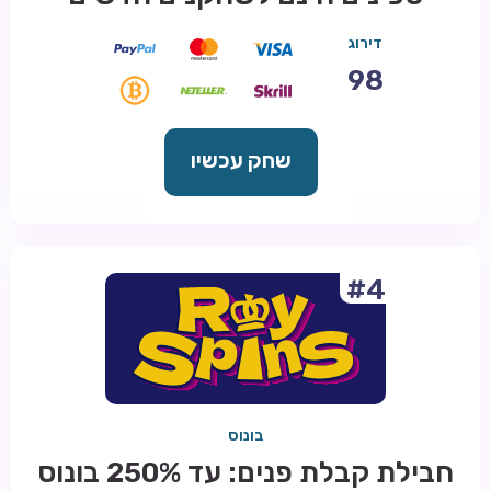
דירוג
98
שחק עכשיו
#4
בונוס
חבילת קבלת פנים: עד 250% בונוס