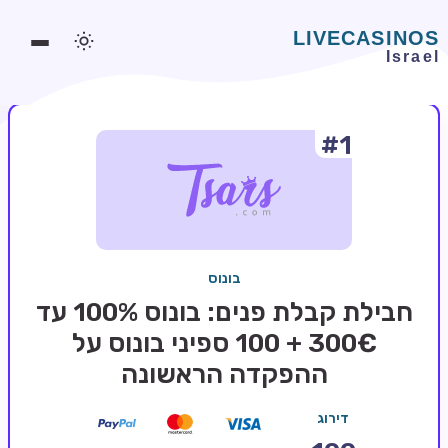
#1
משחקים אונליין
משחקים חינמיים
סלוטים אונליין
מדריכי קזינו
בונוס
מונדיאל 2026 הימורים
חבילת קבלת פנים: בונוס 100% עד
בלאקג'ק אונליין
300€ + 100 ספיני בונוס על
ההפקדה הראשונה
בקרה אונליין
וידאו פוקר
דירוג
בונוסים בקזינו אונליין