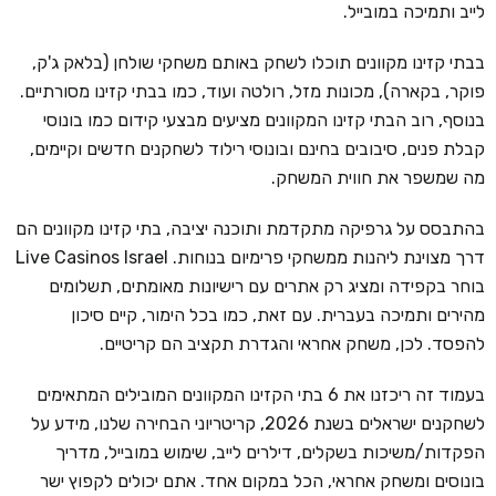
לייב ותמיכה במובייל.
בבתי קזינו מקוונים תוכלו לשחק באותם משחקי שולחן (בלאק ג'ק,
פוקר, בקארה), מכונות מזל, רולטה ועוד, כמו בבתי קזינו מסורתיים.
בנוסף, רוב הבתי קזינו המקוונים מציעים מבצעי קידום כמו בונוסי
קבלת פנים, סיבובים בחינם ובונוסי רילוד לשחקנים חדשים וקיימים,
מה שמשפר את חווית המשחק.
בהתבסס על גרפיקה מתקדמת ותוכנה יציבה, בתי קזינו מקוונים הם
דרך מצוינת ליהנות ממשחקי פרימיום בנוחות. Live Casinos Israel
בוחר בקפידה ומציג רק אתרים עם רישיונות מאומתים, תשלומים
מהירים ותמיכה בעברית. עם זאת, כמו בכל הימור, קיים סיכון
להפסד. לכן, משחק אחראי והגדרת תקציב הם קריטיים.
בעמוד זה ריכזנו את 6 בתי הקזינו המקוונים המובילים המתאימים
לשחקנים ישראלים בשנת 2026, קריטריוני הבחירה שלנו, מידע על
הפקדות/משיכות בשקלים, דילרים לייב, שימוש במובייל, מדריך
בונוסים ומשחק אחראי, הכל במקום אחד. אתם יכולים לקפוץ ישר