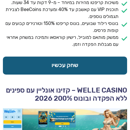
משיכות קריפטו מהירות במיוחד – מ-9 דקות עד 34 שעות.
תוכנית VIP עם קאשבק עד 40% ומערכת BeeCoins לצבירת
תגמולים נוספים.
בונוסי רילוד שבועיים, בונוס קריפטו 150% וטורנירים קבועים עם
קופות פרסים.
ממשק מותאם למובייל, רישיון קוראסאו ותמיכה במשחק אחראי
עם מגבלות הפקדה וזמן.
שחק עכשיו
WELLE CASINO – קזינו אונליין עם ספינים
ללא הפקדה ובונוס 200% 2026