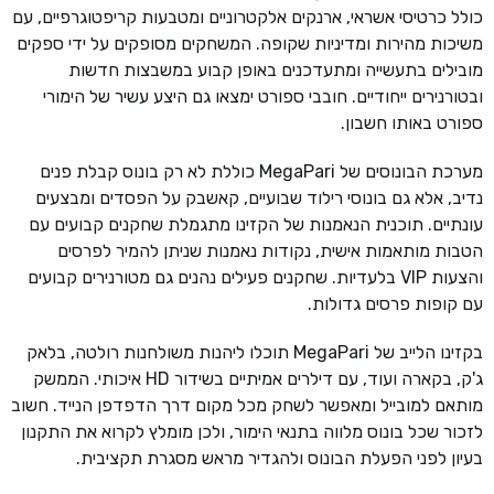
כולל כרטיסי אשראי, ארנקים אלקטרוניים ומטבעות קריפטוגרפיים, עם
משיכות מהירות ומדיניות שקופה. המשחקים מסופקים על ידי ספקים
מובילים בתעשייה ומתעדכנים באופן קבוע במשבצות חדשות
ובטורנירים ייחודיים. חובבי ספורט ימצאו גם היצע עשיר של הימורי
ספורט באותו חשבון.
מערכת הבונוסים של MegaPari כוללת לא רק בונוס קבלת פנים
נדיב, אלא גם בונוסי רילוד שבועיים, קאשבק על הפסדים ומבצעים
עונתיים. תוכנית הנאמנות של הקזינו מתגמלת שחקנים קבועים עם
הטבות מותאמות אישית, נקודות נאמנות שניתן להמיר לפרסים
והצעות VIP בלעדיות. שחקנים פעילים נהנים גם מטורנירים קבועים
עם קופות פרסים גדולות.
בקזינו הלייב של MegaPari תוכלו ליהנות משולחנות רולטה, בלאק
ג'ק, בקארה ועוד, עם דילרים אמיתיים בשידור HD איכותי. הממשק
מותאם למובייל ומאפשר לשחק מכל מקום דרך הדפדפן הנייד. חשוב
לזכור שכל בונוס מלווה בתנאי הימור, ולכן מומלץ לקרוא את התקנון
בעיון לפני הפעלת הבונוס ולהגדיר מראש מסגרת תקציבית.