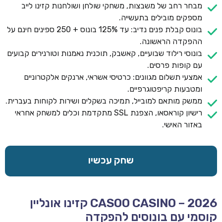
מבחר רחב של משבצות, משחקי שולחן ושולחנות קזינו לייב
מספקים מובילים בתעשייה.
בונוס קבלת פנים נדיב: עד 125% בונוס + 250 ספינים חינם על
ההפקדה הראשונה.
בונוסי רילוד שבועיים, קאשבק, תוכנית נאמנות וטורנירים קבועים
עם קופות פרסים.
אמצעי תשלום מגוונים: כרטיסי אשראי, ארנקים אלקטרוניים
ומטבעות קריפטוגרפיים.
ממשק מותאם למובייל, תמיכה בשקלים ושירות לקוחות בעברית.
רישיון קוראסאו, הצפנת SSL מתקדמת וכלים למשחק אחראי
באזור האישי.
שחק עכשיו
CASOO CASINO – 2026 קזינו אונליין
קוסמי עם בונוסים להפקדה