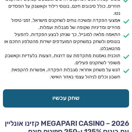
חוזרים, כולל סיבובים חינם, בונוסי רילוד וקאשבק על הפסדים
נטו.
אמצעי הפקדה ומשיכה נוחים לשחקנים מישראל, זמני טיפול
מהירים ומדיניות שקופה של מגבלות ועמלות.
התאמה מלאה למובייל, כך שניתן לבצע הפקדות, להפעיל
בונוסים ולשחק במשחקים המועדפים ישירות מהטלפון החכם או
מהטאבלט.
תוכנית נאמנות מתקדמת עם דרגות, הצעות בלעדיות וקאשבק
משופר לשחקנים פעילים.
דגש על משחק אחראי: מגבלות הפקדה, אפשרות להקפאת
חשבון וכלים לניהול עצמי באזור האישי.
שחק עכשיו
MEGAPARI CASINO – 2026 קזינו אונליין
עם בונוס 125% ו-250 ספינים חינם