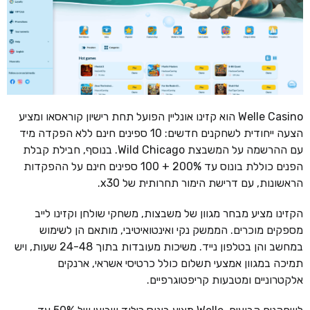
Welle Casino הוא קזינו אונליין הפועל תחת רישיון קוראסאו ומציע
הצעה ייחודית לשחקנים חדשים: 10 ספינים חינם ללא הפקדה מיד
עם ההרשמה על המשבצת Wild Chicago. בנוסף, חבילת קבלת
הפנים כוללת בונוס עד 200% + 100 ספינים חינם על ההפקדות
הראשונות, עם דרישת הימור תחרותית של x30.
הקזינו מציע מבחר מגוון של משבצות, משחקי שולחן וקזינו לייב
מספקים מוכרים. הממשק נקי ואינטואיטיבי, מותאם הן לשימוש
במחשב והן בטלפון נייד. משיכות מעובדות בתוך 24-48 שעות, ויש
תמיכה במגוון אמצעי תשלום כולל כרטיסי אשראי, ארנקים
אלקטרוניים ומטבעות קריפטוגרפיים.