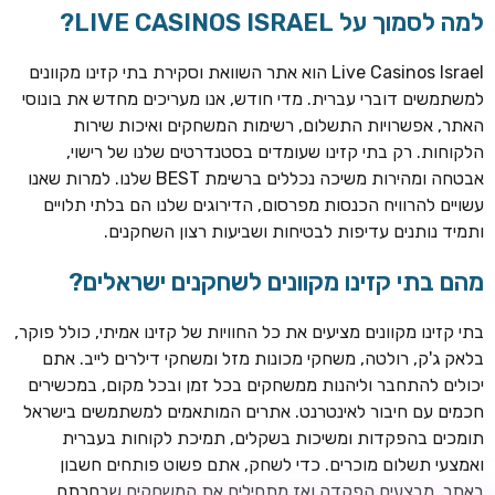
למה לסמוך על LIVE CASINOS ISRAEL?
Live Casinos Israel הוא אתר השוואת וסקירת בתי קזינו מקוונים
למשתמשים דוברי עברית. מדי חודש, אנו מעריכים מחדש את בונוסי
האתר, אפשרויות התשלום, רשימות המשחקים ואיכות שירות
הלקוחות. רק בתי קזינו שעומדים בסטנדרטים שלנו של רישוי,
אבטחה ומהירות משיכה נכללים ברשימת BEST שלנו. למרות שאנו
עשויים להרוויח הכנסות מפרסום, הדירוגים שלנו הם בלתי תלויים
ותמיד נותנים עדיפות לבטיחות ושביעות רצון השחקנים.
TSARS
חבילת קבלת פנים: בונוס 100% עד 300€ + 100 ספיני בונוס על
מהם בתי קזינו מקוונים לשחקנים ישראלים?
ההפקדה הראשונה
בתי קזינו מקוונים מציעים את כל החוויות של קזינו אמיתי, כולל פוקר,
CASOO
בלאק ג'ק, רולטה, משחקי מכונות מזל ומשחקי דילרים לייב. אתם
בונוס מתגלגל עד 2,000 ₪ + 200 ספינים חינם לשחקנים
יכולים להתחבר וליהנות ממשחקים בכל זמן ובכל מקום, במכשירים
חדשים
חכמים עם חיבור לאינטרנט. אתרים המותאמים למשתמשים בישראל
ROYSPINS
תומכים בהפקדות ומשיכות בשקלים, תמיכת לקוחות בעברית
חבילת קבלת פנים: עד 250% בונוס עד €2,000 + 200 ספינים
ואמצעי תשלום מוכרים. כדי לשחק, אתם פשוט פותחים חשבון
חינם על ההפקדות הראשונות
באתר, מבצעים הפקדה ואז מתחילים את המשחקים שבחרתם.