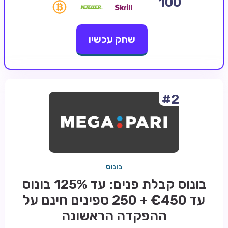
100
קזינו קריפטו
שחק עכשיו
קזינו PayPal
טורנירי קזינו
הימורי ספורט
אודות
#2
צור קשר
בלוג וחדשות
ביקורות
בונוס
חדשות
בונוס קבלת פנים: עד 125% בונוס
טיפים
עד €450 + 250 ספינים חינם על
מדריכים
ההפקדה הראשונה