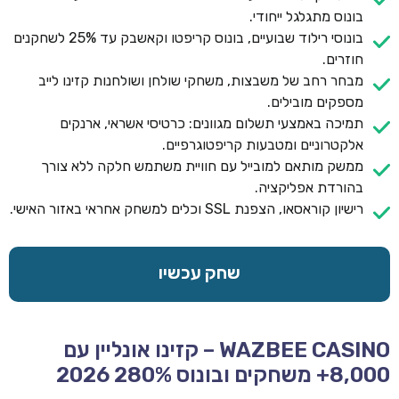
בונוס מתגלגל ייחודי.
בונוסי רילוד שבועיים, בונוס קריפטו וקאשבק עד 25% לשחקנים
חוזרים.
מבחר רחב של משבצות, משחקי שולחן ושולחנות קזינו לייב
מספקים מובילים.
תמיכה באמצעי תשלום מגוונים: כרטיסי אשראי, ארנקים
אלקטרוניים ומטבעות קריפטוגרפיים.
ממשק מותאם למובייל עם חוויית משתמש חלקה ללא צורך
בהורדת אפליקציה.
רישיון קוראסאו, הצפנת SSL וכלים למשחק אחראי באזור האישי.
שחק עכשיו
WAZBEE CASINO – קזינו אונליין עם
8,000+ משחקים ובונוס 280% 2026