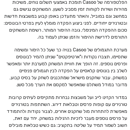
הפלטפורמה של Casoo תומכת באמצעי תשלום נוחים, משיכות
מהירות ושירות לקוחות זמין מסביב לשעון. המשחקים נגישים גם
במחשב וגם במובייל, והאתר מתעדכן באופן קבוע במשבצות חדשות
ובטורנירים ייחודיים. לפני ביצוע הפקדה מומלץ לעיין בפרטי הבונוסים:
סכום ההפקדה המינימלי, גובה ההימור המותר, רשימת המשחקים
התורמים לדרישת ההימור והזמן שניתן לעמוד בה.
מערכת התגמולים של Casoo בנויה כך שעל כל הימור ומשימה
שתסיימו, תצברו נקודות ו"ארטיפקטים" שניתן להמיר לבונוסים
ופרסים נוספים. זה הופך את חוויית המשחק למערבת יותר ומאפשר
לשלב בין בונוסים קלאסיים על הפקדה לבין תגמולים פנימיים
במשחק. עבור שחקנים מישראל שמתכננים לשחק על בסיס קבוע,
מדובר במודל משתלם שמאפשר למקסם את הערך מכל סשן.
במדור הקזינו לייב ועל משבצות נבחרות מתקיימים לעיתים קרובות
טורנירים עם קופות פרסים וטבלאות דירוג. השתתפות בטורנירים
מאפשרת להתחרות מול שחקנים אחרים, לצבור נקודות ולהתמודד
על פרסים נוספים מעבר לזכיות הרגילות במשחק. יחד עם זאת,
חשוב לשמור תמיד על שליטה בתקציב: גם כשיש טבלאות מובילים