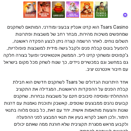
Tsars Casino הוא קזינו אונליין צבעוני ומודרני, המותאם לשחקנים
שמחפשים משיכות מהירות, מבחר רחב של משבצות ופתרונות
תשלום נוחים. לאחר הרשמה קצרה ניתן לבצע הפקדה ראשונה,
להפעיל בונוס קבלת פנים ולקבל גישה מידית למשבצות פופולריות,
ג'קפוטים ומשחקי קזינו לייב. הממשק אינטואיטיבי ופועל בצורה חלקה
גם במחשב וגם במכשירים ניידים, כך שנוח לשחק מכל מקום בישראל
עם חיבור אינטרנט יציב.
אחד היתרונות הגדולים של Tsars לשחקנים חדשים הוא חבילת
קבלת הפנים על ההפקדות הראשונות, המגדילה את התקציב
ההתחלתי ומוסיפה סיבובים חינם על משבצות נבחרות. שחקנים
קבועים נהנים ממבצעים שוטפים, קאשבק ותוכנית נאמנות עם דרגות
שונות והצעות מותאמות אישית. יחד עם זאת, כל בונוס מלווה בתנאי
הימור, ולכן חשוב לקרוא בעיון את תנאי המבצע לפני ההפעלה
ולקבוע מראש מסגרת תקציבית שלא חורגת ממה שאתם יכולים