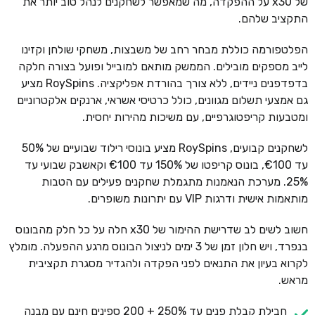
של x30 על ההפקדה, מה שמאפשר לשחקנים לנהל טוב יותר את
התקציב שלהם.
הפלטפורמה כוללת מבחר רחב של משבצות, משחקי שולחן וקזינו
לייב מספקים מובילים. הממשק מותאם למובייל ופועל בצורה חלקה
בדפדפנים ניידים, ללא צורך בהורדת אפליקציה. RoySpins מציע
גם אמצעי תשלום מגוונים, כולל כרטיסי אשראי, ארנקים אלקטרוניים
ומטבעות קריפטוגרפיים, עם משיכות מהירות יחסית.
לשחקנים קבועים, RoySpins מציע בונוסי רילוד שבועיים של 50%
עד €100, בונוס קריפטו של 150% עד €100 וקאשבק שבועי עד
25%. מערכת הנאמנות מתגמלת שחקנים פעילים עם הטבות
מותאמות אישית ודרגות VIP עם יתרונות משופרים.
חשוב לשים לב שדרישת ההימור של x30 חלה על כל חלק מהבונוס
בנפרד, ויש חלון זמן של 3 ימים לניצול הבונוס מרגע ההפעלה. מומלץ
לקרוא בעיון את התנאים לפני הפקדה ולהגדיר מסגרת תקציבית
מראש.
חבילת קבלת פנים עד 250% + 200 ספינים חינם עם מבנה