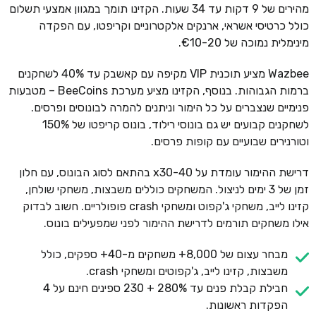
מהירים של 9 דקות עד 34 שעות. הקזינו תומך במגוון אמצעי תשלום
כולל כרטיסי אשראי, ארנקים אלקטרוניים וקריפטו, עם הפקדה
מינימלית נמוכה של €10-20.
Wazbee מציע תוכנית VIP מקיפה עם קאשבק עד 40% לשחקנים
ברמות הגבוהות. בנוסף, הקזינו מציע מערכת BeeCoins – מטבעות
פנימיים שנצברים על כל הימור וניתנים להמרה לבונוסים ופרסים.
לשחקנים קבועים יש גם בונוסי רילוד, בונוס קריפטו של 150%
וטורנירים שבועיים עם קופות פרסים.
דרישת ההימור עומדת על x30-40 בהתאם לסוג הבונוס, עם חלון
זמן של 3 ימים לניצול. המשחקים כוללים משבצות, משחקי שולחן,
קזינו לייב, משחקי ג'קפוט ומשחקי crash פופולריים. חשוב לבדוק
אילו משחקים תורמים לדרישת ההימור לפני שמפעילים בונוס.
מבחר עצום של 8,000+ משחקים מ-40+ ספקים, כולל
משבצות, קזינו לייב, ג'קפוטים ומשחקי crash.
חבילת קבלת פנים עד 280% + 230 ספינים חינם על 4
הפקדות ראשונות.