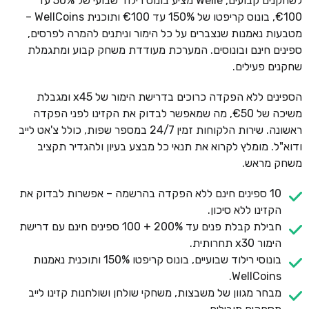
לשחקנים קבועים, Welle מציע בונוס רילוד שבועי של 50% עד
€100, בונוס קריפטו של 150% עד €100 ותוכנית WellCoins –
מטבעות נאמנות שנצברים על כל הימור וניתנים להמרה לפרסים,
ספינים חינם ובונוסים. המערכת מעודדת משחק קבוע ומתגמלת
שחקנים פעילים.
הספינים ללא הפקדה כרוכים בדרישת הימור של x45 ומגבלת
משיכה של €50, מה שמאפשר לבדוק את הקזינו לפני הפקדה
ראשונה. שירות הלקוחות זמין 24/7 במספר שפות, כולל צ'אט לייב
ודוא"ל. מומלץ לקרוא את תנאי כל מבצע בעיון ולהגדיר תקציב
משחק מראש.
10 ספינים חינם ללא הפקדה בהרשמה – אפשרות לבדוק את
הקזינו ללא סיכון.
חבילת קבלת פנים עד 200% + 100 ספינים חינם עם דרישת
הימור x30 תחרותית.
בונוסי רילוד שבועיים, בונוס קריפטו 150% ותוכנית נאמנות
WellCoins.
מבחר מגוון של משבצות, משחקי שולחן ושולחנות קזינו לייב