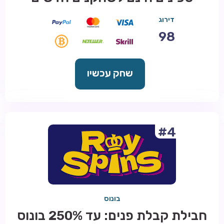
דירוג
98
שחק עכשיו
#4
בונוס
חבילת קבלת פנים: עד 250% בונוס