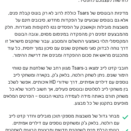
להרשות לעצמכם להפסיד.
מדיניות הבונוסים של Tsars כוללת לרוב לא רק בונוס קבלת פנים,
אלא גם בונוסים שבועיים על הפקדות מחדש, סיבובים חינם על
משבצות מובילות וקאשבק על הפסדים נטו לתקופות מוגדרות. חלק
מהמבצעים זמינים רק מהפקדה במינימום מסוים, וגובה הבונוס
המקסימלי תלוי באמצעי התשלום והמטבע. עבור שחקנים מישראל זו
דרך נוחה לבדוק סוגי משחקים שונים עם סיכון נמוך יחסית, כל עוד
מתכננים מראש את סכום ההפקדה ומבינים את דרישת ההימור.
חובבי קזינו לייב ימצאו ב‑Tsars מגוון רחב של שולחנות עם טווחי
הימור שונים. ניתן לשחק רולטה, בלאק ג'ק, בקארה ומשחקי לייב
נוספים עם דילרים אמיתיים, דרך שידורי HD איכותיים. אפשר לשלב
בין משחקי לייב לסלוטים ובונוסים פעילים, אך חשוב לזכור שלא כל
משחק תורם באותה מידה לעמידה בתנאי הבונוס – הפרטים המלאים
מופיעים בתקנון של כל מבצע.
מבחר גדול של משבצות מספקי תוכן מובילים וחדר קזינו לייב
עם רולטה, בלאק ג'ק ומשחקים נוספים עם דילרים אמיתיים.
בונוסי קבלת פנים לשחקנים חדשים ומבצעים קבועים לשחקנים