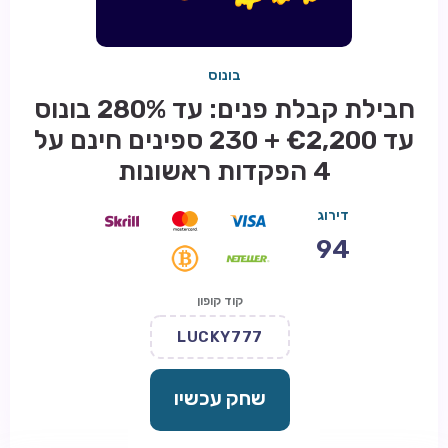
בונוס
חבילת קבלת פנים: עד 280% בונוס
עד €2,200 + 230 ספינים חינם על
4 הפקדות ראשונות
דירוג
94
קוד קופון
LUCKY777
שחק עכשיו