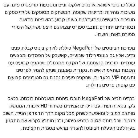
כולל כרטיסי אשראי, ארנקים אלקטרוניים ומטבעות קריפטוגרפיים, עם
משיכות מהירות ומדיניות שקופה. המשחקים מסופקים על ידי ספקים
מובילים בתעשייה ומתעדכנים באופן קבוע במשבצות חדשות
ובטורנירים ייחודיים. חובבי ספורט ימצאו גם היצע עשיר של הימורי
ספורט באותו חשבון.
מערכת הבונוסים של MegaPari כוללת לא רק בונוס קבלת פנים
נדיב, אלא גם בונוסי רילוד שבועיים, קאשבק על הפסדים ומבצעים
עונתיים. תוכנית הנאמנות של הקזינו מתגמלת שחקנים קבועים עם
הטבות מותאמות אישית, נקודות נאמנות שניתן להמיר לפרסים
והצעות VIP בלעדיות. שחקנים פעילים נהנים גם מטורנירים קבועים
עם קופות פרסים גדולות.
בקזינו הלייב של MegaPari תוכלו ליהנות משולחנות רולטה, בלאק
ג'ק, בקארה ועוד, עם דילרים אמיתיים בשידור HD איכותי. הממשק
מותאם למובייל ומאפשר לשחק מכל מקום דרך הדפדפן הנייד. חשוב
לזכור שכל בונוס מלווה בתנאי הימור, ולכן מומלץ לקרוא את התקנון
בעיון לפני הפעלת הבונוס ולהגדיר מראש מסגרת תקציבית.