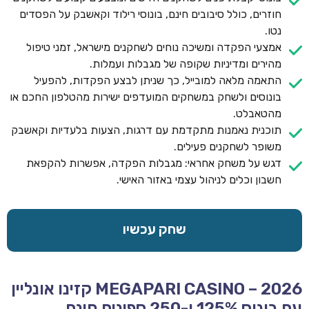
חוזרים, כולל סיבובים חינם, בונוסי רילוד וקאשבק על הפסדים
נטו.
אמצעי הפקדה ומשיכה נוחים לשחקנים מישראל, זמני טיפול
מהירים ומדיניות שקופה של מגבלות ועמלות.
התאמה מלאה למובייל, כך שניתן לבצע הפקדות, להפעיל
בונוסים ולשחק במשחקים המועדפים ישירות מהטלפון החכם או
מהטאבלט.
תוכנית נאמנות מתקדמת עם דרגות, הצעות בלעדיות וקאשבק
משופר לשחקנים פעילים.
דגש על משחק אחראי: מגבלות הפקדה, אפשרות להקפאת
חשבון וכלים לניהול עצמי באזור האישי.
שחק עכשיו
MEGAPARI CASINO – 2026 קזינו אונליין
עם בונוס 125% ו-250 ספינים חינם