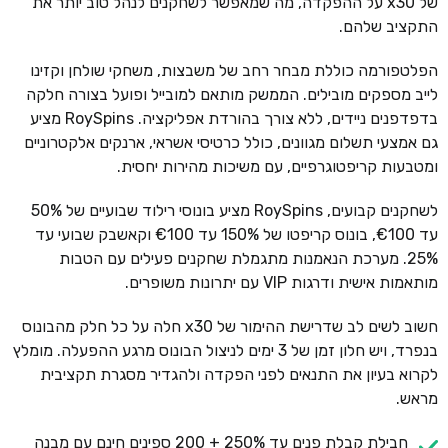
של x30 על ההפקדה, מה שמאפשר לשחקנים לנהל טוב יותר את
התקציב שלהם.
הפלטפורמה כוללת מבחר רחב של משבצות, משחקי שולחן וקזינו
לייב מספקים מובילים. הממשק מותאם למובייל ופועל בצורה חלקה
בדפדפנים ניידים, ללא צורך בהורדת אפליקציה. RoySpins מציע
גם אמצעי תשלום מגוונים, כולל כרטיסי אשראי, ארנקים אלקטרוניים
ומטבעות קריפטוגרפיים, עם משיכות מהירות יחסית.
לשחקנים קבועים, RoySpins מציע בונוסי רילוד שבועיים של 50%
עד €100, בונוס קריפטו של 150% עד €100 וקאשבק שבועי עד
25%. מערכת הנאמנות מתגמלת שחקנים פעילים עם הטבות
מותאמות אישית ודרגות VIP עם יתרונות משופרים.
חשוב לשים לב שדרישת ההימור של x30 חלה על כל חלק מהבונוס
בנפרד, ויש חלון זמן של 3 ימים לניצול הבונוס מרגע ההפעלה. מומלץ
לקרוא בעיון את התנאים לפני הפקדה ולהגדיר מסגרת תקציבית
מראש.
חבילת קבלת פנים עד 250% + 200 ספינים חינם עם מבנה