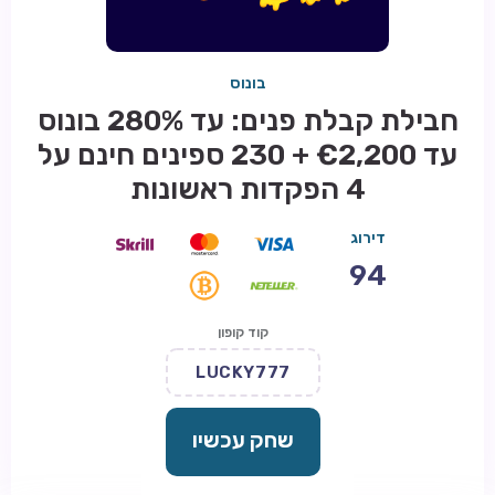
בונוס
חבילת קבלת פנים: עד 280% בונוס
עד €2,200 + 230 ספינים חינם על
4 הפקדות ראשונות
דירוג
94
קוד קופון
LUCKY777
שחק עכשיו