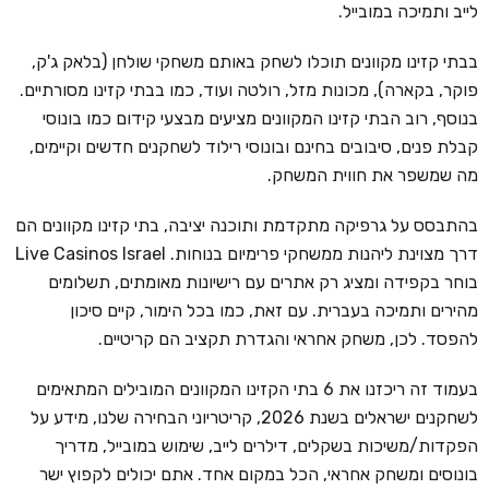
לייב ותמיכה במובייל.
בבתי קזינו מקוונים תוכלו לשחק באותם משחקי שולחן (בלאק ג'ק,
פוקר, בקארה), מכונות מזל, רולטה ועוד, כמו בבתי קזינו מסורתיים.
בנוסף, רוב הבתי קזינו המקוונים מציעים מבצעי קידום כמו בונוסי
קבלת פנים, סיבובים בחינם ובונוסי רילוד לשחקנים חדשים וקיימים,
מה שמשפר את חווית המשחק.
בהתבסס על גרפיקה מתקדמת ותוכנה יציבה, בתי קזינו מקוונים הם
דרך מצוינת ליהנות ממשחקי פרימיום בנוחות. Live Casinos Israel
בוחר בקפידה ומציג רק אתרים עם רישיונות מאומתים, תשלומים
מהירים ותמיכה בעברית. עם זאת, כמו בכל הימור, קיים סיכון
להפסד. לכן, משחק אחראי והגדרת תקציב הם קריטיים.
בעמוד זה ריכזנו את 6 בתי הקזינו המקוונים המובילים המתאימים
לשחקנים ישראלים בשנת 2026, קריטריוני הבחירה שלנו, מידע על
הפקדות/משיכות בשקלים, דילרים לייב, שימוש במובייל, מדריך
בונוסים ומשחק אחראי, הכל במקום אחד. אתם יכולים לקפוץ ישר