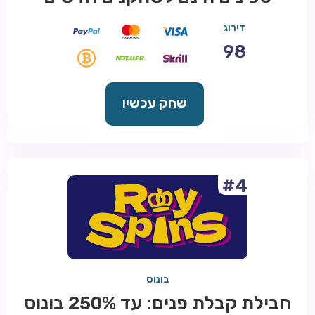
דירוג
98
שחק עכשיו
#4
בונוס
חבילת קבלת פנים: עד 250% בונוס