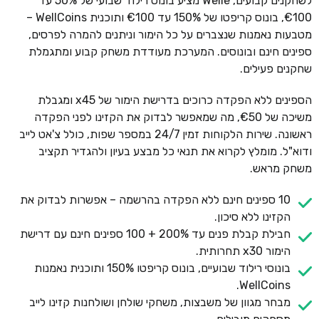
לשחקנים קבועים, Welle מציע בונוס רילוד שבועי של 50% עד
€100, בונוס קריפטו של 150% עד €100 ותוכנית WellCoins –
מטבעות נאמנות שנצברים על כל הימור וניתנים להמרה לפרסים,
ספינים חינם ובונוסים. המערכת מעודדת משחק קבוע ומתגמלת
שחקנים פעילים.
הספינים ללא הפקדה כרוכים בדרישת הימור של x45 ומגבלת
משיכה של €50, מה שמאפשר לבדוק את הקזינו לפני הפקדה
ראשונה. שירות הלקוחות זמין 24/7 במספר שפות, כולל צ'אט לייב
ודוא"ל. מומלץ לקרוא את תנאי כל מבצע בעיון ולהגדיר תקציב
משחק מראש.
10 ספינים חינם ללא הפקדה בהרשמה – אפשרות לבדוק את
הקזינו ללא סיכון.
חבילת קבלת פנים עד 200% + 100 ספינים חינם עם דרישת
הימור x30 תחרותית.
בונוסי רילוד שבועיים, בונוס קריפטו 150% ותוכנית נאמנות
WellCoins.
מבחר מגוון של משבצות, משחקי שולחן ושולחנות קזינו לייב