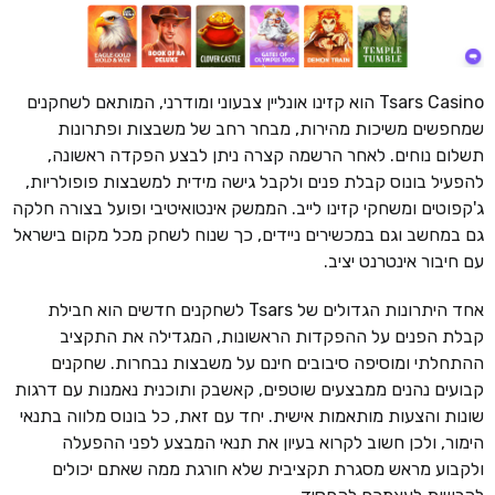
Tsars Casino הוא קזינו אונליין צבעוני ומודרני, המותאם לשחקנים
שמחפשים משיכות מהירות, מבחר רחב של משבצות ופתרונות
תשלום נוחים. לאחר הרשמה קצרה ניתן לבצע הפקדה ראשונה,
להפעיל בונוס קבלת פנים ולקבל גישה מידית למשבצות פופולריות,
ג'קפוטים ומשחקי קזינו לייב. הממשק אינטואיטיבי ופועל בצורה חלקה
גם במחשב וגם במכשירים ניידים, כך שנוח לשחק מכל מקום בישראל
עם חיבור אינטרנט יציב.
אחד היתרונות הגדולים של Tsars לשחקנים חדשים הוא חבילת
קבלת הפנים על ההפקדות הראשונות, המגדילה את התקציב
ההתחלתי ומוסיפה סיבובים חינם על משבצות נבחרות. שחקנים
קבועים נהנים ממבצעים שוטפים, קאשבק ותוכנית נאמנות עם דרגות
שונות והצעות מותאמות אישית. יחד עם זאת, כל בונוס מלווה בתנאי
הימור, ולכן חשוב לקרוא בעיון את תנאי המבצע לפני ההפעלה
ולקבוע מראש מסגרת תקציבית שלא חורגת ממה שאתם יכולים