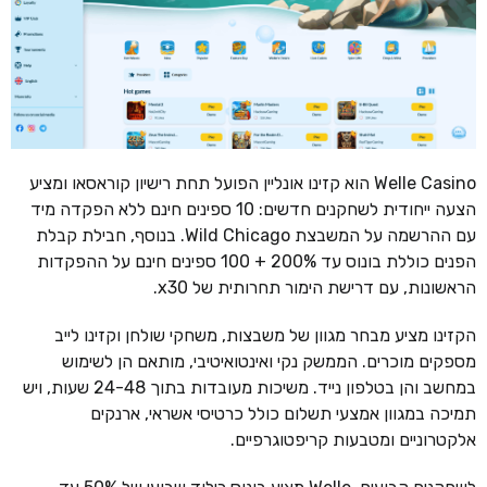
Welle Casino הוא קזינו אונליין הפועל תחת רישיון קוראסאו ומציע
הצעה ייחודית לשחקנים חדשים: 10 ספינים חינם ללא הפקדה מיד
עם ההרשמה על המשבצת Wild Chicago. בנוסף, חבילת קבלת
הפנים כוללת בונוס עד 200% + 100 ספינים חינם על ההפקדות
הראשונות, עם דרישת הימור תחרותית של x30.
הקזינו מציע מבחר מגוון של משבצות, משחקי שולחן וקזינו לייב
מספקים מוכרים. הממשק נקי ואינטואיטיבי, מותאם הן לשימוש
במחשב והן בטלפון נייד. משיכות מעובדות בתוך 24-48 שעות, ויש
תמיכה במגוון אמצעי תשלום כולל כרטיסי אשראי, ארנקים
אלקטרוניים ומטבעות קריפטוגרפיים.