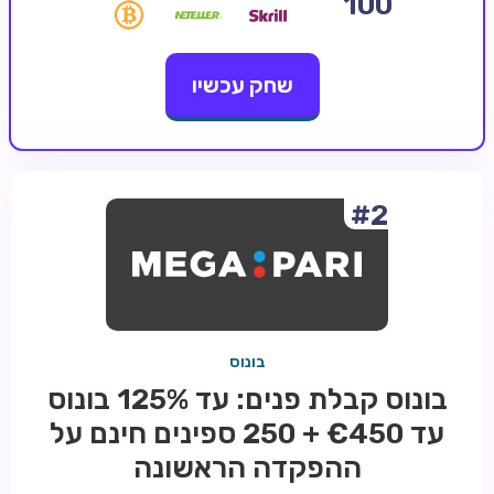
100
קזינו קריפטו
שחק עכשיו
קזינו PayPal
טורנירי קזינו
הימורי ספורט
אודות
#2
צור קשר
בלוג וחדשות
ביקורות
בונוס
חדשות
בונוס קבלת פנים: עד 125% בונוס
טיפים
עד €450 + 250 ספינים חינם על
מדריכים
ההפקדה הראשונה