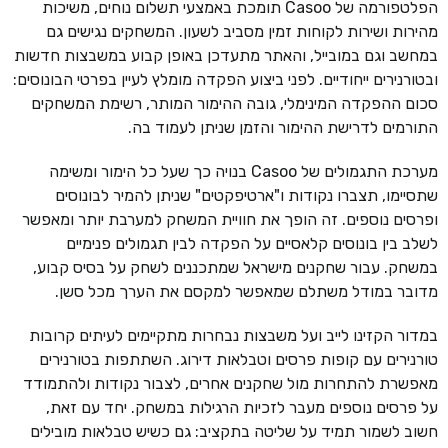
הפלטפורמה של Casoo תומכת באמצעי תשלום נוחים, משיכות
מהירות ושירות לקוחות זמין מסביב לשעון. המשחקים נגישים גם
במחשב וגם במובייל, והאתר מתעדכן באופן קבוע במשבצות חדשות
ובטורנירים ייחודיים. לפני ביצוע הפקדה מומלץ לעיין בפרטי הבונוסים:
סכום ההפקדה המינימלי, גובה ההימור המותר, רשימת המשחקים
התורמים לדרישת ההימור והזמן שניתן לעמוד בה.
מערכת התגמולים של Casoo בנויה כך שעל כל הימור ומשימה
שתסיימו, תצברו נקודות ו"ארטיפקטים" שניתן להמיר לבונוסים
ופרסים נוספים. זה הופך את חוויית המשחק למערבת יותר ומאפשר
לשלב בין בונוסים קלאסיים על הפקדה לבין תגמולים פנימיים
במשחק. עבור שחקנים מישראל שמתכננים לשחק על בסיס קבוע,
מדובר במודל משתלם שמאפשר למקסם את הערך מכל סשן.
במדור הקזינו לייב ועל משבצות נבחרות מתקיימים לעיתים קרובות
טורנירים עם קופות פרסים וטבלאות דירוג. השתתפות בטורנירים
מאפשרת להתחרות מול שחקנים אחרים, לצבור נקודות ולהתמודד
על פרסים נוספים מעבר לזכיות הרגילות במשחק. יחד עם זאת,
חשוב לשמור תמיד על שליטה בתקציב: גם כשיש טבלאות מובילים