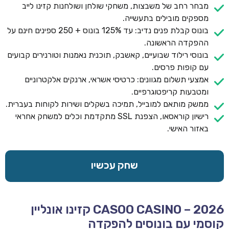
מבחר רחב של משבצות, משחקי שולחן ושולחנות קזינו לייב
מספקים מובילים בתעשייה.
בונוס קבלת פנים נדיב: עד 125% בונוס + 250 ספינים חינם על
ההפקדה הראשונה.
בונוסי רילוד שבועיים, קאשבק, תוכנית נאמנות וטורנירים קבועים
עם קופות פרסים.
אמצעי תשלום מגוונים: כרטיסי אשראי, ארנקים אלקטרוניים
ומטבעות קריפטוגרפיים.
ממשק מותאם למובייל, תמיכה בשקלים ושירות לקוחות בעברית.
רישיון קוראסאו, הצפנת SSL מתקדמת וכלים למשחק אחראי
באזור האישי.
שחק עכשיו
CASOO CASINO – 2026 קזינו אונליין
קוסמי עם בונוסים להפקדה