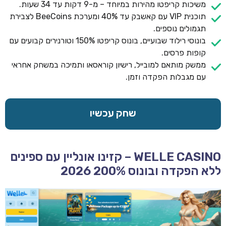
משיכות קריפטו מהירות במיוחד – מ-9 דקות עד 34 שעות.
תוכנית VIP עם קאשבק עד 40% ומערכת BeeCoins לצבירת
תגמולים נוספים.
בונוסי רילוד שבועיים, בונוס קריפטו 150% וטורנירים קבועים עם
קופות פרסים.
ממשק מותאם למובייל, רישיון קוראסאו ותמיכה במשחק אחראי
עם מגבלות הפקדה וזמן.
שחק עכשיו
WELLE CASINO – קזינו אונליין עם ספינים
ללא הפקדה ובונוס 200% 2026