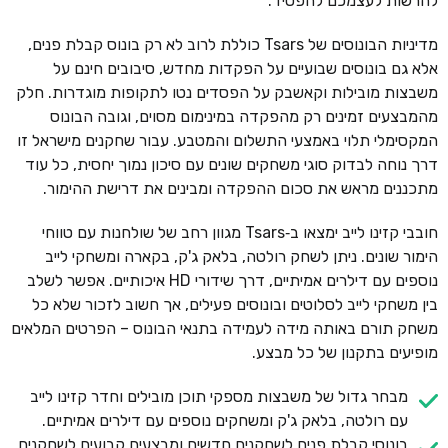
להרשות לעצמכם להפסיד.
מדיניות הבונוסים של Tsars כוללת לרוב לא רק בונוס קבלת פנים,
אלא גם בונוסים שבועיים על הפקדות מחדש, סיבובים חינם על
משבצות מובילות וקאשבק על הפסדים נטו לתקופות מוגדרות. חלק
מהמבצעים זמינים רק מהפקדה במינימום מסוים, וגובה הבונוס
המקסימלי תלוי באמצעי התשלום והמטבע. עבור שחקנים מישראל זו
דרך נוחה לבדוק סוגי משחקים שונים עם סיכון נמוך יחסית, כל עוד
מתכננים מראש את סכום ההפקדה ומבינים את דרישת ההימור.
חובבי קזינו לייב ימצאו ב‑Tsars מגוון רחב של שולחנות עם טווחי
הימור שונים. ניתן לשחק רולטה, בלאק ג'ק, בקארה ומשחקי לייב
נוספים עם דילרים אמיתיים, דרך שידורי HD איכותיים. אפשר לשלב
בין משחקי לייב לסלוטים ובונוסים פעילים, אך חשוב לזכור שלא כל
משחק תורם באותה מידה לעמידה בתנאי הבונוס – הפרטים המלאים
מופיעים בתקנון של כל מבצע.
מבחר גדול של משבצות מספקי תוכן מובילים וחדר קזינו לייב
עם רולטה, בלאק ג'ק ומשחקים נוספים עם דילרים אמיתיים.
בונוסי קבלת פנים לשחקנים חדשים ומבצעים קבועים לשחקנים