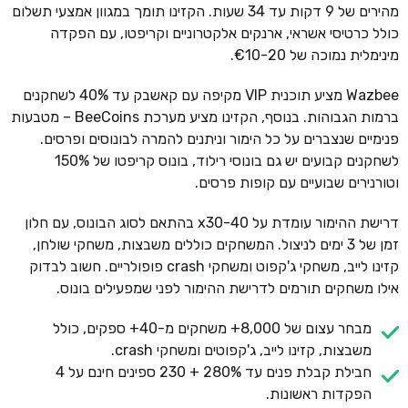
מהירים של 9 דקות עד 34 שעות. הקזינו תומך במגוון אמצעי תשלום
כולל כרטיסי אשראי, ארנקים אלקטרוניים וקריפטו, עם הפקדה
מינימלית נמוכה של €10-20.
Wazbee מציע תוכנית VIP מקיפה עם קאשבק עד 40% לשחקנים
ברמות הגבוהות. בנוסף, הקזינו מציע מערכת BeeCoins – מטבעות
פנימיים שנצברים על כל הימור וניתנים להמרה לבונוסים ופרסים.
לשחקנים קבועים יש גם בונוסי רילוד, בונוס קריפטו של 150%
וטורנירים שבועיים עם קופות פרסים.
דרישת ההימור עומדת על x30-40 בהתאם לסוג הבונוס, עם חלון
זמן של 3 ימים לניצול. המשחקים כוללים משבצות, משחקי שולחן,
קזינו לייב, משחקי ג'קפוט ומשחקי crash פופולריים. חשוב לבדוק
אילו משחקים תורמים לדרישת ההימור לפני שמפעילים בונוס.
מבחר עצום של 8,000+ משחקים מ-40+ ספקים, כולל
משבצות, קזינו לייב, ג'קפוטים ומשחקי crash.
חבילת קבלת פנים עד 280% + 230 ספינים חינם על 4
הפקדות ראשונות.