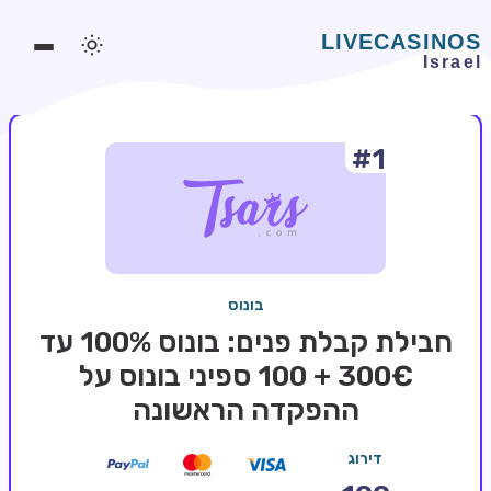
#1
משחקים אונליין
משחקים חינמיים
סלוטים אונליין
מדריכי קזינו
בונוס
מונדיאל 2026 הימורים
חבילת קבלת פנים: בונוס 100% עד
בלאקג'ק אונליין
300€ + 100 ספיני בונוס על
ההפקדה הראשונה
בקרה אונליין
וידאו פוקר
דירוג
בונוסים בקזינו אונליין