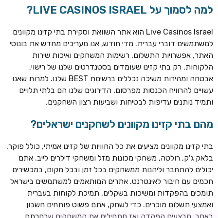
למה לסמוך על LIVE CASINOS ISRAEL?
Live Casinos Israel הוא אתר השוואת וסקירת בתי קזינו מקוונים
למשתמשים דוברי עברית. מדי חודש, אנו מעריכים מחדש את בונוסי
האתר, אפשרויות התשלום, רשימות המשחקים ואיכות שירות
הלקוחות. רק בתי קזינו שעומדים בסטנדרטים שלנו של רישוי,
אבטחה ומהירות משיכה נכללים ברשימת BEST שלנו. למרות שאנו
עשויים להרוויח הכנסות מפרסום, הדירוגים שלנו הם בלתי תלויים
ותמיד נותנים עדיפות לבטיחות ושביעות רצון השחקנים.
TSARS
חבילת קבלת פנים: בונוס 100% עד 300€ + 100 ספיני בונוס על
מהם בתי קזינו מקוונים לשחקנים ישראלים?
ההפקדה הראשונה
בתי קזינו מקוונים מציעים את כל החוויות של קזינו אמיתי, כולל פוקר,
CASOO
בלאק ג'ק, רולטה, משחקי מכונות מזל ומשחקי דילרים לייב. אתם
בונוס מתגלגל עד 2,000 ₪ + 200 ספינים חינם לשחקנים
יכולים להתחבר וליהנות ממשחקים בכל זמן ובכל מקום, במכשירים
חדשים
חכמים עם חיבור לאינטרנט. אתרים המותאמים למשתמשים בישראל
ROYSPINS
תומכים בהפקדות ומשיכות בשקלים, תמיכת לקוחות בעברית
חבילת קבלת פנים: עד 250% בונוס עד €2,000 + 200 ספינים
ואמצעי תשלום מוכרים. כדי לשחק, אתם פשוט פותחים חשבון
חינם על ההפקדות הראשונות
באתר, מבצעים הפקדה ואז מתחילים את המשחקים שבחרתם.