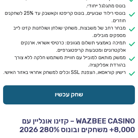
בונוס מתגלגל ייחודי.
בונוסי רילוד שבועיים, בונוס קריפטו וקאשבק עד 25% לשחקנים
חוזרים.
מבחר רחב של משבצות, משחקי שולחן ושולחנות קזינו לייב
מספקים מובילים.
תמיכה באמצעי תשלום מגוונים: כרטיסי אשראי, ארנקים
אלקטרוניים ומטבעות קריפטוגרפיים.
ממשק מותאם למובייל עם חוויית משתמש חלקה ללא צורך
בהורדת אפליקציה.
רישיון קוראסאו, הצפנת SSL וכלים למשחק אחראי באזור האישי.
שחק עכשיו
WAZBEE CASINO – קזינו אונליין עם
8,000+ משחקים ובונוס 280% 2026