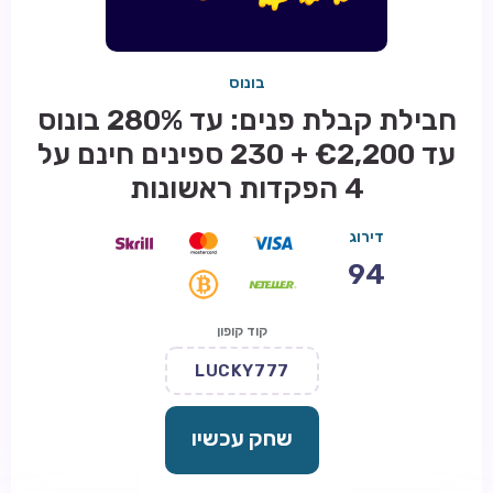
בונוס
חבילת קבלת פנים: עד 280% בונוס
עד €2,200 + 230 ספינים חינם על
4 הפקדות ראשונות
דירוג
94
קוד קופון
LUCKY777
שחק עכשיו