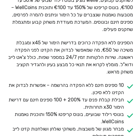
לשחקנים קבועים, Welle מציע בונוס רילוד שבועי של 50% עד
€100, בונוס קריפטו של 150% עד €100 ותוכנית WellCoins –
מטבעות נאמנות שנצברים על כל הימור וניתנים להמרה לפרסים,
ספינים חינם ובונוסים. המערכת מעודדת משחק קבוע ומתגמלת
שחקנים פעילים.
הספינים ללא הפקדה כרוכים בדרישת הימור של x45 ומגבלת
משיכה של €50, מה שמאפשר לבדוק את הקזינו לפני הפקדה
ראשונה. שירות הלקוחות זמין 24/7 במספר שפות, כולל צ'אט לייב
ודוא"ל. מומלץ לקרוא את תנאי כל מבצע בעיון ולהגדיר תקציב
משחק מראש.
10 ספינים חינם ללא הפקדה בהרשמה – אפשרות לבדוק את
הקזינו ללא סיכון.
חבילת קבלת פנים עד 200% + 100 ספינים חינם עם דרישת
הימור x30 תחרותית.
בונוסי רילוד שבועיים, בונוס קריפטו 150% ותוכנית נאמנות
WellCoins.
מבחר מגוון של משבצות, משחקי שולחן ושולחנות קזינו לייב