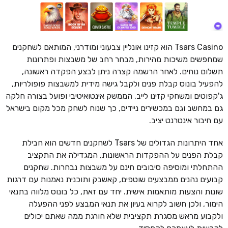
Tsars Casino הוא קזינו אונליין צבעוני ומודרני, המותאם לשחקנים
שמחפשים משיכות מהירות, מבחר רחב של משבצות ופתרונות
תשלום נוחים. לאחר הרשמה קצרה ניתן לבצע הפקדה ראשונה,
להפעיל בונוס קבלת פנים ולקבל גישה מידית למשבצות פופולריות,
ג'קפוטים ומשחקי קזינו לייב. הממשק אינטואיטיבי ופועל בצורה חלקה
גם במחשב וגם במכשירים ניידים, כך שנוח לשחק מכל מקום בישראל
עם חיבור אינטרנט יציב.
אחד היתרונות הגדולים של Tsars לשחקנים חדשים הוא חבילת
קבלת הפנים על ההפקדות הראשונות, המגדילה את התקציב
ההתחלתי ומוסיפה סיבובים חינם על משבצות נבחרות. שחקנים
קבועים נהנים ממבצעים שוטפים, קאשבק ותוכנית נאמנות עם דרגות
שונות והצעות מותאמות אישית. יחד עם זאת, כל בונוס מלווה בתנאי
הימור, ולכן חשוב לקרוא בעיון את תנאי המבצע לפני ההפעלה
ולקבוע מראש מסגרת תקציבית שלא חורגת ממה שאתם יכולים