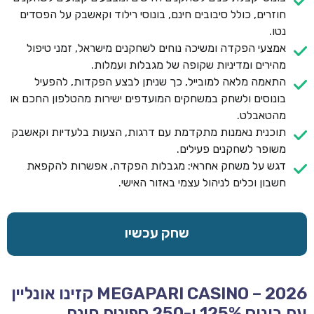
חוזרים, כולל סיבובים חינם, בונוסי רילוד וקאשבק על הפסדים
נטו.
אמצעי הפקדה ומשיכה נוחים לשחקנים מישראל, זמני טיפול
מהירים ומדיניות שקופה של מגבלות ועמלות.
התאמה מלאה למובייל, כך שניתן לבצע הפקדות, להפעיל
בונוסים ולשחק במשחקים המועדפים ישירות מהטלפון החכם או
מהטאבלט.
תוכנית נאמנות מתקדמת עם דרגות, הצעות בלעדיות וקאשבק
משופר לשחקנים פעילים.
דגש על משחק אחראי: מגבלות הפקדה, אפשרות להקפאת
חשבון וכלים לניהול עצמי באזור האישי.
שחק עכשיו
MEGAPARI CASINO – 2026 קזינו אונליין
עם בונוס 125% ו-250 ספינים חינם