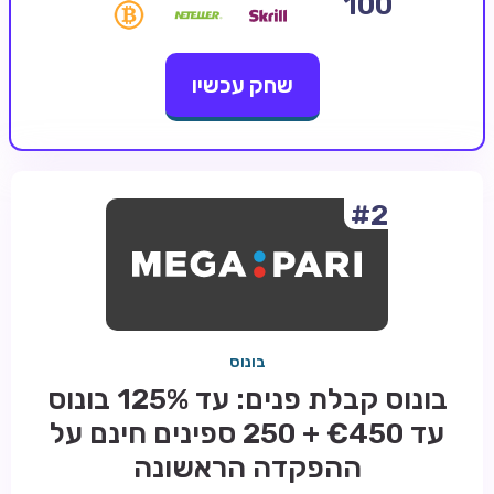
100
קזינו קריפטו
שחק עכשיו
קזינו PayPal
טורנירי קזינו
הימורי ספורט
אודות
#2
צור קשר
בלוג וחדשות
ביקורות
בונוס
חדשות
בונוס קבלת פנים: עד 125% בונוס
טיפים
עד €450 + 250 ספינים חינם על
מדריכים
ההפקדה הראשונה