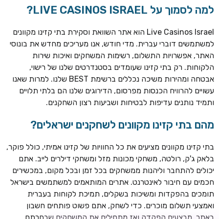
למה לסמוך על LIVE CASINOS ISRAEL?
Live Casinos Israel הוא אתר השוואת וסקירת בתי קזינו מקוונים
למשתמשים דוברי עברית. מדי חודש, אנו מעריכים מחדש את בונוסי
האתר, אפשרויות התשלום, רשימות המשחקים ואיכות שירות
הלקוחות. רק בתי קזינו שעומדים בסטנדרטים שלנו של רישוי,
אבטחה ומהירות משיכה נכללים ברשימת BEST שלנו. למרות שאנו
עשויים להרוויח הכנסות מפרסום, הדירוגים שלנו הם בלתי תלויים
ותמיד נותנים עדיפות לבטיחות ושביעות רצון השחקנים.
TSARS
חבילת קבלת פנים: בונוס 100% עד 300€ + 100 ספיני בונוס על
מהם בתי קזינו מקוונים לשחקנים ישראלים?
ההפקדה הראשונה
בתי קזינו מקוונים מציעים את כל החוויות של קזינו אמיתי, כולל פוקר,
CASOO
בלאק ג'ק, רולטה, משחקי מכונות מזל ומשחקי דילרים לייב. אתם
בונוס מתגלגל עד 2,000 ₪ + 200 ספינים חינם לשחקנים
יכולים להתחבר וליהנות ממשחקים בכל זמן ובכל מקום, במכשירים
חדשים
חכמים עם חיבור לאינטרנט. אתרים המותאמים למשתמשים בישראל
ROYSPINS
תומכים בהפקדות ומשיכות בשקלים, תמיכת לקוחות בעברית
חבילת קבלת פנים: עד 250% בונוס עד €2,000 + 200 ספינים
ואמצעי תשלום מוכרים. כדי לשחק, אתם פשוט פותחים חשבון
חינם על ההפקדות הראשונות
באתר, מבצעים הפקדה ואז מתחילים את המשחקים שבחרתם.