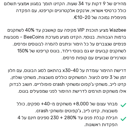
מהירים של 9 דקות עד 34 שעות. הקזינו תומך במגוון אמצעי תשלום
כולל כרטיסי אשראי, ארנקים אלקטרוניים וקריפטו, עם הפקדה
מינימלית נמוכה של €10-20.
Wazbee מציע תוכנית VIP מקיפה עם קאשבק עד 40% לשחקנים
ברמות הגבוהות. בנוסף, הקזינו מציע מערכת BeeCoins – מטבעות
פנימיים שנצברים על כל הימור וניתנים להמרה לבונוסים ופרסים.
לשחקנים קבועים יש גם בונוסי רילוד, בונוס קריפטו של 150%
וטורנירים שבועיים עם קופות פרסים.
דרישת ההימור עומדת על x30-40 בהתאם לסוג הבונוס, עם חלון
זמן של 3 ימים לניצול. המשחקים כוללים משבצות, משחקי שולחן,
קזינו לייב, משחקי ג'קפוט ומשחקי crash פופולריים. חשוב לבדוק
אילו משחקים תורמים לדרישת ההימור לפני שמפעילים בונוס.
מבחר עצום של 8,000+ משחקים מ-40+ ספקים, כולל
משבצות, קזינו לייב, ג'קפוטים ומשחקי crash.
חבילת קבלת פנים עד 280% + 230 ספינים חינם על 4
הפקדות ראשונות.