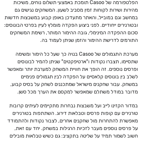
הפלטפורמה של Casoo תומכת באמצעי תשלום נוחים, משיכות
מהירות ושירות לקוחות זמין מסביב לשעון. המשחקים נגישים גם
במחשב וגם במובייל, והאתר מתעדכן באופן קבוע במשבצות חדשות
ובטורנירים ייחודיים. לפני ביצוע הפקדה מומלץ לעיין בפרטי הבונוסים:
סכום ההפקדה המינימלי, גובה ההימור המותר, רשימת המשחקים
התורמים לדרישת ההימור והזמן שניתן לעמוד בה.
מערכת התגמולים של Casoo בנויה כך שעל כל הימור ומשימה
שתסיימו, תצברו נקודות ו"ארטיפקטים" שניתן להמיר לבונוסים
ופרסים נוספים. זה הופך את חוויית המשחק למערבת יותר ומאפשר
לשלב בין בונוסים קלאסיים על הפקדה לבין תגמולים פנימיים
במשחק. עבור שחקנים מישראל שמתכננים לשחק על בסיס קבוע,
מדובר במודל משתלם שמאפשר למקסם את הערך מכל סשן.
במדור הקזינו לייב ועל משבצות נבחרות מתקיימים לעיתים קרובות
טורנירים עם קופות פרסים וטבלאות דירוג. השתתפות בטורנירים
מאפשרת להתחרות מול שחקנים אחרים, לצבור נקודות ולהתמודד
על פרסים נוספים מעבר לזכיות הרגילות במשחק. יחד עם זאת,
חשוב לשמור תמיד על שליטה בתקציב: גם כשיש טבלאות מובילים