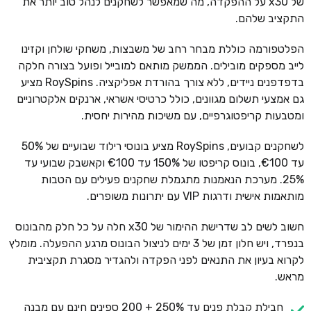
של x30 על ההפקדה, מה שמאפשר לשחקנים לנהל טוב יותר את
התקציב שלהם.
הפלטפורמה כוללת מבחר רחב של משבצות, משחקי שולחן וקזינו
לייב מספקים מובילים. הממשק מותאם למובייל ופועל בצורה חלקה
בדפדפנים ניידים, ללא צורך בהורדת אפליקציה. RoySpins מציע
גם אמצעי תשלום מגוונים, כולל כרטיסי אשראי, ארנקים אלקטרוניים
ומטבעות קריפטוגרפיים, עם משיכות מהירות יחסית.
לשחקנים קבועים, RoySpins מציע בונוסי רילוד שבועיים של 50%
עד €100, בונוס קריפטו של 150% עד €100 וקאשבק שבועי עד
25%. מערכת הנאמנות מתגמלת שחקנים פעילים עם הטבות
מותאמות אישית ודרגות VIP עם יתרונות משופרים.
חשוב לשים לב שדרישת ההימור של x30 חלה על כל חלק מהבונוס
בנפרד, ויש חלון זמן של 3 ימים לניצול הבונוס מרגע ההפעלה. מומלץ
לקרוא בעיון את התנאים לפני הפקדה ולהגדיר מסגרת תקציבית
מראש.
חבילת קבלת פנים עד 250% + 200 ספינים חינם עם מבנה