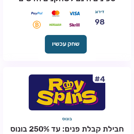
דירוג
98
שחק עכשיו
#4
בונוס
חבילת קבלת פנים: עד 250% בונוס