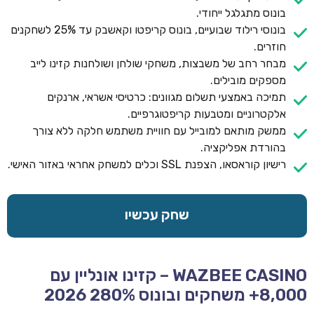
בונוס מתגלגל ייחודי.
בונוסי רילוד שבועיים, בונוס קריפטו וקאשבק עד 25% לשחקנים
חוזרים.
מבחר רחב של משבצות, משחקי שולחן ושולחנות קזינו לייב
מספקים מובילים.
תמיכה באמצעי תשלום מגוונים: כרטיסי אשראי, ארנקים
אלקטרוניים ומטבעות קריפטוגרפיים.
ממשק מותאם למובייל עם חוויית משתמש חלקה ללא צורך
בהורדת אפליקציה.
רישיון קוראסאו, הצפנת SSL וכלים למשחק אחראי באזור האישי.
שחק עכשיו
WAZBEE CASINO – קזינו אונליין עם
8,000+ משחקים ובונוס 280% 2026