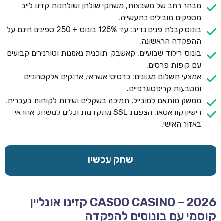
מבחר רחב של משבצות, משחקי שולחן ושולחנות קזינו לייב
מספקים מובילים בתעשייה.
בונוס קבלת פנים נדיב: עד 125% בונוס + 250 ספינים חינם על
ההפקדה הראשונה.
בונוסי רילוד שבועיים, קאשבק, תוכנית נאמנות וטורנירים קבועים
עם קופות פרסים.
אמצעי תשלום מגוונים: כרטיסי אשראי, ארנקים אלקטרוניים
ומטבעות קריפטוגרפיים.
ממשק מותאם למובייל, תמיכה בשקלים ושירות לקוחות בעברית.
רישיון קוראסאו, הצפנת SSL מתקדמת וכלים למשחק אחראי
באזור האישי.
שחק עכשיו
CASOO CASINO – 2026 קזינו אונליין
קוסמי עם בונוסים להפקדה