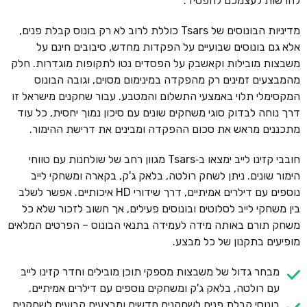
להרשות לעצמכם להפסיד.
מדיניות הבונוסים של Tsars כוללת לרוב לא רק בונוס קבלת פנים,
אלא גם בונוסים שבועיים על הפקדות מחדש, סיבובים חינם על
משבצות מובילות וקאשבק על הפסדים נטו לתקופות מוגדרות. חלק
מהמבצעים זמינים רק מהפקדה במינימום מסוים, וגובה הבונוס
המקסימלי תלוי באמצעי התשלום והמטבע. עבור שחקנים מישראל זו
דרך נוחה לבדוק סוגי משחקים שונים עם סיכון נמוך יחסית, כל עוד
מתכננים מראש את סכום ההפקדה ומבינים את דרישת ההימור.
חובבי קזינו לייב ימצאו ב‑Tsars מגוון רחב של שולחנות עם טווחי
הימור שונים. ניתן לשחק רולטה, בלאק ג'ק, בקארה ומשחקי לייב
נוספים עם דילרים אמיתיים, דרך שידורי HD איכותיים. אפשר לשלב
בין משחקי לייב לסלוטים ובונוסים פעילים, אך חשוב לזכור שלא כל
משחק תורם באותה מידה לעמידה בתנאי הבונוס – הפרטים המלאים
מופיעים בתקנון של כל מבצע.
מבחר גדול של משבצות מספקי תוכן מובילים וחדר קזינו לייב
עם רולטה, בלאק ג'ק ומשחקים נוספים עם דילרים אמיתיים.
בונוסי קבלת פנים לשחקנים חדשים ומבצעים קבועים לשחקנים