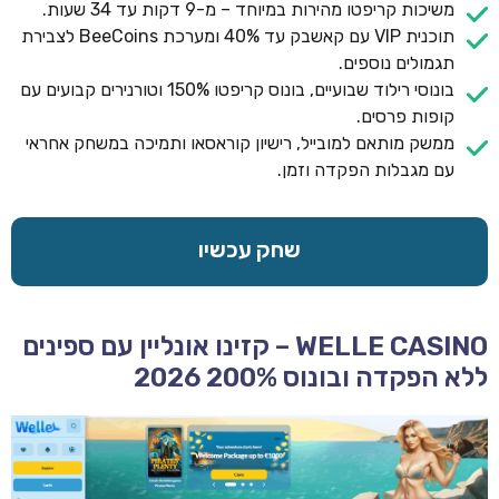
משיכות קריפטו מהירות במיוחד – מ-9 דקות עד 34 שעות.
תוכנית VIP עם קאשבק עד 40% ומערכת BeeCoins לצבירת
תגמולים נוספים.
בונוסי רילוד שבועיים, בונוס קריפטו 150% וטורנירים קבועים עם
קופות פרסים.
ממשק מותאם למובייל, רישיון קוראסאו ותמיכה במשחק אחראי
עם מגבלות הפקדה וזמן.
שחק עכשיו
WELLE CASINO – קזינו אונליין עם ספינים
ללא הפקדה ובונוס 200% 2026