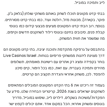
לייב ותמיכה במובייל.
בבתי קזינו מקוונים תוכלו לשחק באותם משחקי שולחן (בלאק ג'ק,
פוקר, בקארה), מכונות מזל, רולטה ועוד, כמו בבתי קזינו מסורתיים.
בנוסף, רוב הבתי קזינו המקוונים מציעים מבצעי קידום כמו בונוסי
קבלת פנים, סיבובים בחינם ובונוסי רילוד לשחקנים חדשים וקיימים,
מה שמשפר את חווית המשחק.
בהתבסס על גרפיקה מתקדמת ותוכנה יציבה, בתי קזינו מקוונים הם
דרך מצוינת ליהנות ממשחקי פרימיום בנוחות. Live Casinos Israel
בוחר בקפידה ומציג רק אתרים עם רישיונות מאומתים, תשלומים
מהירים ותמיכה בעברית. עם זאת, כמו בכל הימור, קיים סיכון
להפסד. לכן, משחק אחראי והגדרת תקציב הם קריטיים.
בעמוד זה ריכזנו את 6 בתי הקזינו המקוונים המובילים המתאימים
לשחקנים ישראלים בשנת 2026, קריטריוני הבחירה שלנו, מידע על
הפקדות/משיכות בשקלים, דילרים לייב, שימוש במובייל, מדריך
בונוסים ומשחק אחראי, הכל במקום אחד. אתם יכולים לקפוץ ישר