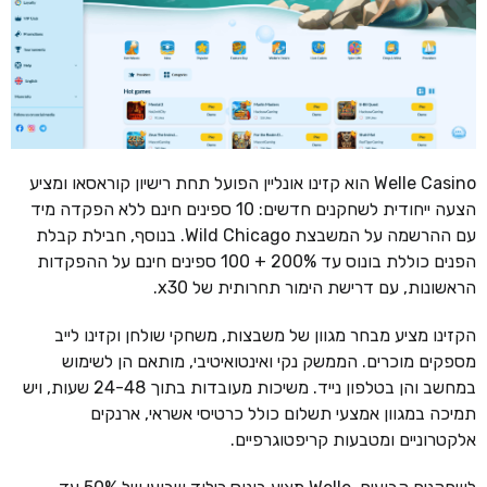
Welle Casino הוא קזינו אונליין הפועל תחת רישיון קוראסאו ומציע
הצעה ייחודית לשחקנים חדשים: 10 ספינים חינם ללא הפקדה מיד
עם ההרשמה על המשבצת Wild Chicago. בנוסף, חבילת קבלת
הפנים כוללת בונוס עד 200% + 100 ספינים חינם על ההפקדות
הראשונות, עם דרישת הימור תחרותית של x30.
הקזינו מציע מבחר מגוון של משבצות, משחקי שולחן וקזינו לייב
מספקים מוכרים. הממשק נקי ואינטואיטיבי, מותאם הן לשימוש
במחשב והן בטלפון נייד. משיכות מעובדות בתוך 24-48 שעות, ויש
תמיכה במגוון אמצעי תשלום כולל כרטיסי אשראי, ארנקים
אלקטרוניים ומטבעות קריפטוגרפיים.