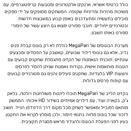
כולל כרטיסי אשראי, ארנקים אלקטרוניים ומטבעות קריפטוגרפיים, עם
משיכות מהירות ומדיניות שקופה. המשחקים מסופקים על ידי ספקים
מובילים בתעשייה ומתעדכנים באופן קבוע במשבצות חדשות
ובטורנירים ייחודיים. חובבי ספורט ימצאו גם היצע עשיר של הימורי
ספורט באותו חשבון.
מערכת הבונוסים של MegaPari כוללת לא רק בונוס קבלת פנים
נדיב, אלא גם בונוסי רילוד שבועיים, קאשבק על הפסדים ומבצעים
עונתיים. תוכנית הנאמנות של הקזינו מתגמלת שחקנים קבועים עם
הטבות מותאמות אישית, נקודות נאמנות שניתן להמיר לפרסים
והצעות VIP בלעדיות. שחקנים פעילים נהנים גם מטורנירים קבועים
עם קופות פרסים גדולות.
בקזינו הלייב של MegaPari תוכלו ליהנות משולחנות רולטה, בלאק
ג'ק, בקארה ועוד, עם דילרים אמיתיים בשידור HD איכותי. הממשק
מותאם למובייל ומאפשר לשחק מכל מקום דרך הדפדפן הנייד. חשוב
לזכור שכל בונוס מלווה בתנאי הימור, ולכן מומלץ לקרוא את התקנון
בעיון לפני הפעלת הבונוס ולהגדיר מראש מסגרת תקציבית.