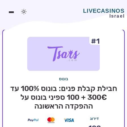
#1
משחקים אונליין
משחקים חינמיים
סלוטים אונליין
מדריכי קזינו
בונוס
מונדיאל 2026 הימורים
חבילת קבלת פנים: בונוס 100% עד
בלאקג'ק אונליין
300€ + 100 ספיני בונוס על
ההפקדה הראשונה
בקרה אונליין
וידאו פוקר
דירוג
בונוסים בקזינו אונליין