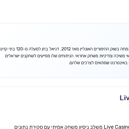
דניאל גורדון הוא אנליסט עצמאי המתמחה בשוק ההימורים האונליין מאז 2012. דניאל בחן למעלה מ-120 בתי קזינ
אי משיכה ומדיניות משחק אחראי. הניתוחים שלו מסייעים לשחקנים ישראלים
ו באינטרנט שמתאים לצרכים שלהם.
Li
צוות העריכה של Live Casinos Israel משלב ניסיון משחק אמיתי עם סקירת נתונים