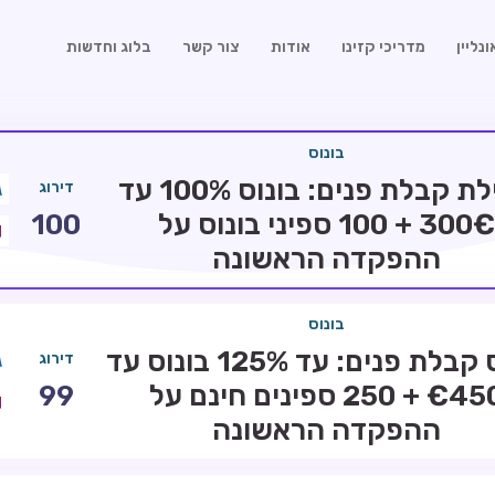
נליין
מדריכי קזינו
אודות
צור קשר
בלוג וחדשות
בונוס
חבילת קבלת פנים: בונוס 100% עד
דירוג
300€ + 100 ספיני בונוס על
100
ההפקדה הראשונה
בונוס
בונוס קבלת פנים: עד 125% בונוס עד
דירוג
€450 + 250 ספינים חינם על
99
ההפקדה הראשונה