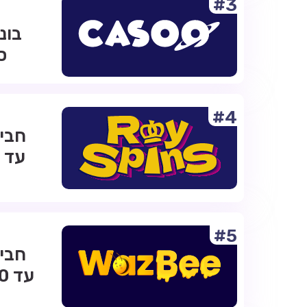
#3
ס
#4
#5