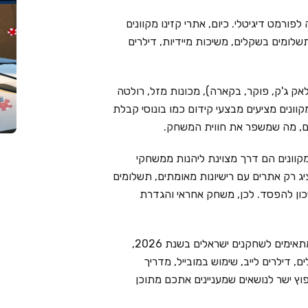
פורמט דיגיטלי. כיום, אתרי קזינו מקוונים
שלומים בשקלים, משיכות מיידיות, דילרים
אק ג'ק, פוקר, בקארה), מכונות מזל, רולטה
מקוונים מציעים מבצעי קידום כמו בונוסי קבלת
ימים, מה שמשפר את חווית המשחק.
קוונים הם דרך מצוינת ליהנות ממשחקי
Live Cas בוחר בקפידה ומציג רק אתרים עם רישיונות מאומתים, תשלומים
יכון להפסד. לכן, משחק אחראי והגדרת
בעמוד זה ריכזנו את 6 בתי הקזינו המקוונים המובילים המתאימים לשחקנים ישראלים בשנת 2026,
 דילרים לייב, שימוש במובייל, מדריך
וץ ישר לנושאים שמעניינים אתכם מתוכן