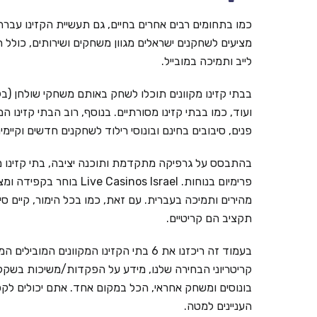
כמו בתחומים רבים אחרים בחיים, גם תעשיית הקזינו עברה ל
מציעים לשחקנים ישראלים מגוון משחקים ושירותים, כולל ת
לייב ותמיכה במובייל.
בבתי קזינו מקוונים תוכלו לשחק באותם משחקי שולחן (בל
ועוד, כמו בבתי קזינו מסורתיים. בנוסף, רוב הבתי קזינו ה
פנים, סיבובים בחינם ובונוסי רילוד לשחקנים חדשים וקי
בהתבסס על גרפיקה מתקדמת ותוכנה יציבה, בתי קזינו מ
פרימיום בנוחות. inos Israel
מהירים ותמיכה בעברית. עם זאת, כמו בכל הימור, קיים ס
תקציב הם קריטיים.
קריטריוני הבחירה שלנו, מידע על הפקדות/משיכות בשקלים,
בונוסים ומשחק אחראי, הכל במקום אחד. אתם יכולים לקפ
העניינים למטה.