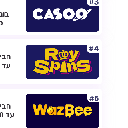
#3
ס
#4
#5