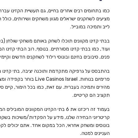
כמו בתחומים רבים אחרים בחיים, גם תעשיית הקזינו עברה ל
מציעים לשחקנים ישראלים מגוון משחקים ושירותים, כולל ת
לייב ותמיכה במובייל.
בבתי קזינו מקוונים תוכלו לשחק באותם משחקי שולחן (בל
ועוד, כמו בבתי קזינו מסורתיים. בנוסף, רוב הבתי קזינו ה
פנים, סיבובים בחינם ובונוסי רילוד לשחקנים חדשים וקי
בהתבסס על גרפיקה מתקדמת ותוכנה יציבה, בתי קזינו מ
פרימיום בנוחות. inos Israel
מהירים ותמיכה בעברית. עם זאת, כמו בכל הימור, קיים ס
תקציב הם קריטיים.
קריטריוני הבחירה שלנו, מידע על הפקדות/משיכות בשקלים,
בונוסים ומשחק אחראי, הכל במקום אחד. אתם יכולים לקפ
העניינים למטה.