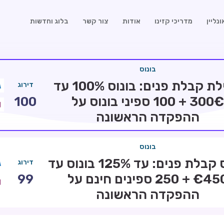
נליין
מדריכי קזינו
אודות
צור קשר
בלוג וחדשות
בונוס
חבילת קבלת פנים: בונוס 100% עד
דירוג
300€ + 100 ספיני בונוס על
100
ההפקדה הראשונה
בונוס
בונוס קבלת פנים: עד 125% בונוס עד
דירוג
€450 + 250 ספינים חינם על
99
ההפקדה הראשונה