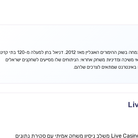
דניאל גורדון הוא אנליסט עצמאי המתמחה בשוק ההימורים האונליין מאז 2012. דניאל בחן למעלה מ-120 בתי קזינ
אי משיכה ומדיניות משחק אחראי. הניתוחים שלו מסייעים לשחקנים ישראלים
ו באינטרנט שמתאים לצרכים שלהם.
Li
צוות העריכה של Live Casinos Israel משלב ניסיון משחק אמיתי עם סקירת נתונים