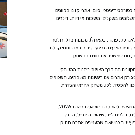
פורמט דיגיטלי. כיום, אתרי קזינו מקוונים
שלומים בשקלים, משיכות מיידיות, דילרים
אק ג'ק, פוקר, בקארה), מכונות מזל, רולטה
מקוונים מציעים מבצעי קידום כמו בונוסי קבלת
ימים, מה שמשפר את חווית המשחק.
קוונים הם דרך מצוינת ליהנות ממשחקי
Live Cas בוחר בקפידה ומציג רק אתרים עם רישיונות מאומתים, תשלומים
יכון להפסד. לכן, משחק אחראי והגדרת
בעמוד זה ריכזנו את 6 בתי הקזינו המקוונים המובילים המתאימים לשחקנים ישראלים בשנת 2026,
 דילרים לייב, שימוש במובייל, מדריך
וץ ישר לנושאים שמעניינים אתכם מתוכן