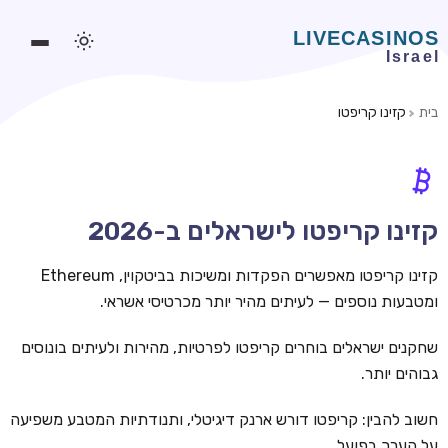
בית
קזינו קריפטו
משחקים אונליין
משחקים חינמיים
סלוטים אונליין
קזינו קריפטו לישראלים ב-2026
מדריכי קזינו
קזינו קריפטו מאפשרים הפקדות ומשיכות בביטקוין, Ethereum
מונדיאל 2026 הימורים
ומטבעות נוספים — לעיתים מהיר יותר מכרטיסי אשראי.
בלאקג'ק אונליין
שחקנים ישראלים בוחרים קריפטו לפרטיות, מהירות ולעיתים בונוסים
גבוהים יותר.
בקרה אונליין
וידאו פוקר
חשוב להבין: קריפטו דורש ארנק דיגיטלי, ותנודתיות המטבע משפיעה
על הערך בפועל.
בונוסים בקזינו אונליין