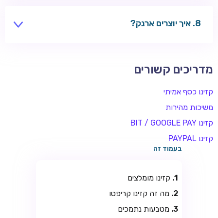
שחקנים משתמשים בקזינו בינלאומיים — בדקו חוקים
מקומיים.
איך יוצרים ארנק?
אפליקציות כמו Exodus, או בורסה כמו Binance.
מדריכים קשורים
קזינו כסף אמיתי
משיכות מהירות
קזינו BIT / GOOGLE PAY
קזינו PAYPAL
בעמוד זה
קזינו מומלצים
מה זה קזינו קריפטו
מטבעות נתמכים