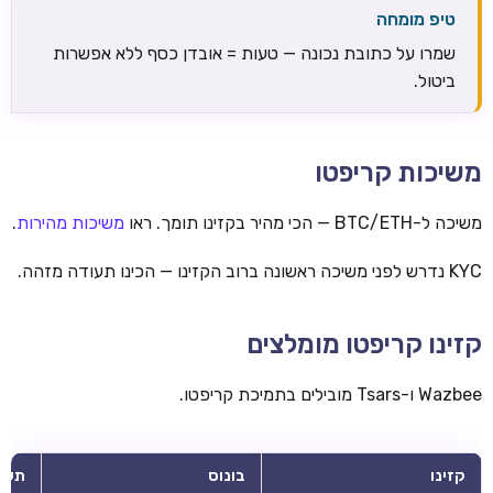
טיפ מומחה
שמרו על כתובת נכונה — טעות = אובדן כסף ללא אפשרות
ביטול.
משיכות קריפטו
משיכה ל-BTC/ETH — הכי מהיר בקזינו תומך. ראו
משיכות מהירות
.
KYC נדרש לפני משיכה ראשונה ברוב הקזינו — הכינו תעודה מזהה.
קזינו קריפטו מומלצים
Wazbee ו-Tsars מובילים בתמיכת קריפטו.
קזינו
בונוס
תשל