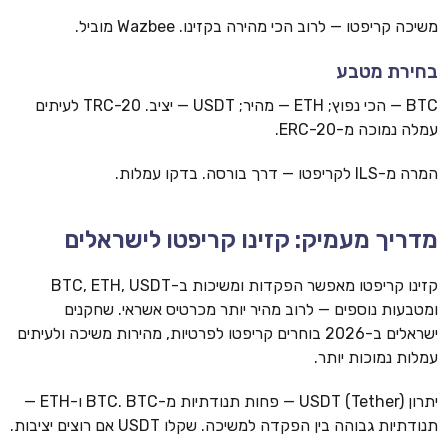
משיכה קריפטו — לרוב הכי מהירה בקזינו. Wazbee מוביל.
בחירת מטבע
BTC — הכי נפוץ; ETH — מהיר; USDT — יציב. TRC-20 לעיתים
עמלה נמוכה מ-ERC-20.
המרה מ-ILS לקריפטו — דרך בורסה. בדקו עמלות.
מדריך מעמיק: קזינו קריפטו לישראלים
קזינו קריפטו מאפשר הפקדות ומשיכות ב-BTC, ETH, USDT
ומטבעות נוספים — לרוב מהיר יותר מכרטיס אשראי. שחקנים
ישראלים ב-2026 בוחרים קריפטו לפרטיות, מהירות משיכה ולעיתים
עמלות נמוכות יותר.
יתרון USDT (Tether) — פחות תנודתיות מ-BTC. BTC ו-ETH —
תנודתיות גבוהה בין הפקדה למשיכה. שקלו USDT אם רוצים יציבות.