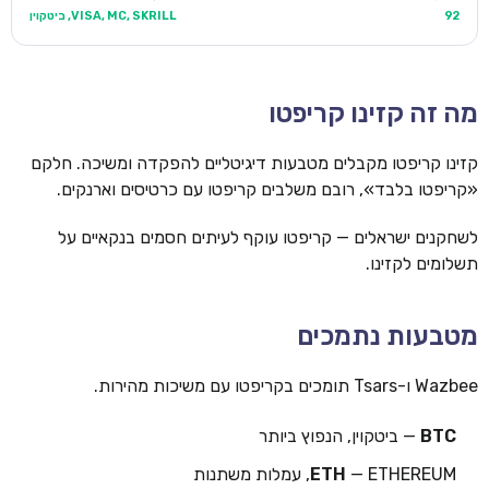
92
VISA, MC, SKRILL, ביטקוין
מה זה קזינו קריפטו
קזינו קריפטו מקבלים מטבעות דיגיטליים להפקדה ומשיכה. חלקם
«קריפטו בלבד», רובם משלבים קריפטו עם כרטיסים וארנקים.
לשחקנים ישראלים — קריפטו עוקף לעיתים חסמים בנקאיים על
תשלומים לקזינו.
מטבעות נתמכים
Wazbee ו-Tsars תומכים בקריפטו עם משיכות מהירות.
BTC
— ביטקוין, הנפוץ ביותר
— ETHEREUM, עמלות משתנות
ETH