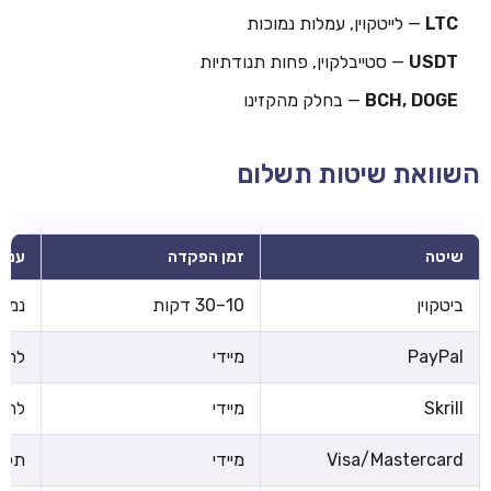
LTC
— לייטקוין, עמלות נמוכות
USDT
— סטייבלקוין, פחות תנודתיות
BCH, DOGE
— בחלק מהקזינו
השוואת שיטות תשלום
שיטה
זמן הפקדה
עמל
ביטקוין
10–30 דקות
נמוכ
PayPal
מיידי
לרוב
Skrill
מיידי
לרוב
Visa/Mastercard
מיידי
תלוי