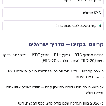
KYC הושלם
בדקתי משיכה לפני סכום גדול
קריפטו בקזינו — מדריך ישראלים
בחירת מטבע: BTC — נפוץ; ETH — מהיר; USDT — יציב יותר. בדקו
רשת (TRC-20 לעיתים זולה מ-ERC-20).
משיכה קריפטו — לרוב הכי מהירה. Wazbee מוביל. השלימו KYC
מראש. ראו משיכות.
אל תשאירו סכומים גדולים בחשבון קזינו — משכו לארנק אישי אחרי
זכייה גדולה.
ב-2026 צוות העריכה שלנו בודק קזינו לפני המלצה: רישיון,