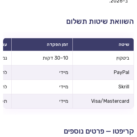
ב-2026.
השוואת שיטות תשלום
שיטה
זמן הפקדה
עמל
ביטקוין
10–30 דקות
נמוכ
PayPal
מיידי
לרוב
Skrill
מיידי
לרוב
Visa/Mastercard
מיידי
תלוי
קריפטו — פרטים נוספים