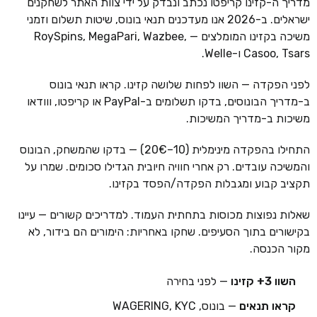
מדריך ה-קזינו קריפטו נכתב ונבדק על ידי צוות האתר לשחקנים
ישראלים. ב-2026 אנו מעדכנים תנאי בונוס, שיטות תשלום וזמני
משיכה בקזינו המומלצים — RoySpins, MegaPari, Wazbee,
Casoo, Tsars ו-Welle.
לפני הפקדה — השוו לפחות שלושה קזינו. קראו תנאי בונוס
ב-מדריך הבונוסים, בדקו תשלומים ב-PayPal או קריפטו, ווודאו
משיכות ב-מדריך המשיכות.
התחילו בהפקדה מינימלית (10–20€) — בדקו שהמשחק, הבונוס
והמשיכה עובדים. רק אחרי חוויה חיובית הגדילו סכומים. שמרו על
תקציב קבוע ומגבלות הפקדה/הפסד בקזינו.
שאלות נפוצות מכוסות בתחתית העמוד. למדריכים קשורים — עיינו
בקישורים בתוך הסעיפים. שחקו באחריות: הימורים הם בידור, לא
מקור הכנסה.
השוו 3+ קזינו
— לפני בחירה
קראו תנאים
— בונוס, WAGERING, KYC