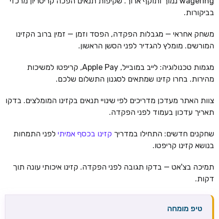
wagering נמוך ותוקף ארוך. שקיפות תנאים הפכה קריטריון מרכזי
בביקורות.
משחק אחראי — מגבלות הפקדה, הפסד וזמן — זמין ברוב הקזינו
המורשים. מומלץ להגדיר לפני הסשן הראשון.
מגמות טכנולוגיה: לייב במובייל, Apple Pay, קריפטו למשיכות
מהירות. בחרו קזינו שמתאים לסגנון התשלום שלכם.
צוות האתר מעדכן מדריכים לפי שינויי תנאים בקזינו המומלצים. בדקו
תאריך עדכון בעמוד לפני הפקדה.
שחקנים חדשים: התחילו במדריך
קזינו בכסף אמיתי
לפני התמחות
בנושא קזינו קריפטו.
תמיכה בצ'אט — בדקו תגובה לפני הפקדה. קזינו איכותי עונה תוך
דקות.
טיפ מומחה