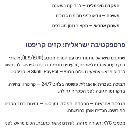
הפקדה מינימלית
— לבדיקה ראשונה
משיכה
— וודאו לפני סכומים גדולים
משחק אחראי
— תקציב וזמן מוגבלים
פרספקטיבה ישראלית: קזינו קריפטו
שחקנים מישראל מתמודדים עם המרת מטבע (ILS/EUR), אישורי
בנק לעסקאות בינלאומיות, ולעיתים חסימת כרטיס לגיימינג. לכן חשוב
לבדוק מראש אמצעי תשלום חלופי — Skrill, PayPal או קריפטו.
תמיכה בעברית או אנגלית פשוטה בצ'אט 24/7 — קריטריון בחירה.
בדקו זמן תגובה לפני הפקדה גדולה.
מגבלות אחראיות — הפקדה, הפסד, זמן סשן — זמינות ברוב הקזינו
המורשים. הגדירו אותן בהרשמה.
מסמכי KYC: תעודה מזהה, לעיתים אישור כתובת. הכינו מראש לפני