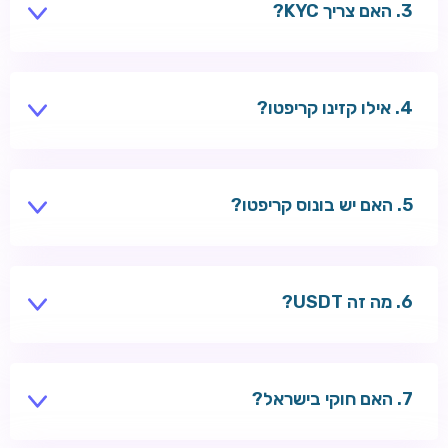
האם צריך KYC?
חלק מהקזינו — כן, לפני משיכות גדולות.
אילו קזינו קריפטו?
Wazbee, RoySpins — תמיכה ב-BTC ו-ETH.
האם יש בונוס קריפטו?
לעיתים בונוס נוסף על הפקדת קריפטו.
מה זה USDT?
סטייבלקוין צמוד לדולר — פחות תנודתיות.
האם חוקי בישראל?