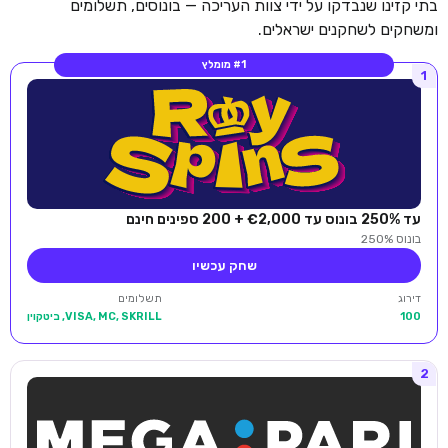
בתי קזינו שנבדקו על ידי צוות העריכה — בונוסים, תשלומים
ומשחקים לשחקנים ישראלים.
#1 מומלץ
1
עד 250% בונוס עד €2,000 + 200 ספינים חינם
בונוס 250%
שחק עכשיו
דירוג
תשלומים
100
VISA, MC, SKRILL, ביטקוין
2