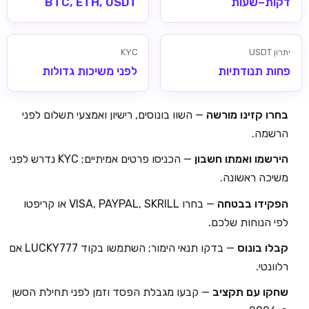
דקות–שעות
BTC, ETH, USDT
יתרון USDT
KYC
פחות תנודתיות
לפני משיכות גדולות
בחרו קזינו מורשה
— השוו בונוסים, רישיון ואמצעי תשלום לפני
הרשמה.
הירשמו ואמתו חשבון
— הכניסו פרטים אמיתיים; KYC נדרש לפני
משיכה ראשונה.
הפקידו בבטחה
— בחרו VISA, PAYPAL, SKRILL או קריפטו
לפי הנוחות שלכם.
קבלו בונוס
— בדקו תנאי הימור; השתמשו בקוד LUCKY777 אם
רלוונטי.
שחקו עם תקציב
— קבעו מגבלת הפסד וזמן לפני תחילת הסשן