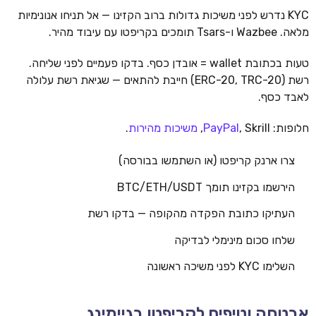
KYC נדרש לפני משיכות גדולות ברוב הקזינו — אל תניחו אנונימיות
מלאה. Wazbee ו-Tsars תומכים בקריפטו עם עיבוד מהיר.
טעות בכתובת wallet = אובדן כסף. בדקו פעמיים לפני שליחה.
רשת (ERC-20, TRC-20) חייבת להתאים — שגיאת רשת עלולה
לאבד כסף.
חלופות:
, Skrill,
PayPal
משיכות מהירות
.
צרו ארנק קריפטו (או השתמשו בבורסה)
הירשמו בקזינו תומך BTC/ETH/USDT
העתיקו כתובת הפקדה מהקופה — בדקו רשת
שלחו סכום מינימלי לבדיקה
השלימו KYC לפני משיכה ראשונה
אבטחה וטיפים לקריפטו בגיימינג