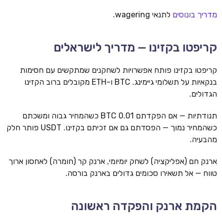
מדריך בונוסים
לתנאי wagering.
קריפטו בקזינו — מדריך לישראלים
קריפטו בקזינו פותח אפשרויות לשחקנים שמתקשים עם חסימות
בנקאיות על תשלומי גיימינג. BTC ו-ETH מקובלים ברוב הקזינו
הגדולים.
תנודתיות — אם הפקדתם 0.01 BTC כשהמחיר גבוה ומשכתם
כשהמחיר נמוך — הפסדתם גם אם זכיתם בקזינו. USDT פותר חלק
מהבעיה.
ארנק חם (אפליקציה) לשחק יומיומי, ארנק קר (חומרה) לאחסון ארוך
טווח — אל תשאירו סכומים גדולים בארנק בורסה.
הקמת ארנק והפקדה ראשונה