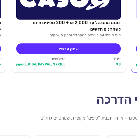
בונוס מתגלגל עד 2,000 ₪ + 200 ספינים חינם
לשחקנים חדשים
ס
לובי קוסמי עם בונוסים להפקדה ומגוון משחקים.
בונוס
שחק עכשיו
דירוג
תשלומים
ד
98
VISA, PAYPAL, SKRILL, ביטקוין
6
 הדרכה
כספים — אותה תבנית "טיפים" מקוצרת שמרכזים גדולים