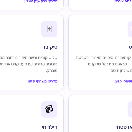
לטה אונליין
מדריך בלק-ג'ק אונליין
🀄
ס
סיק בו
 קו העברה, סיכויים מאחור, ופטפטת
שלוש קוביות ורשת הימורים רחבה מס
 — קראפס מתגמל שחקנים
סיבובים מהירים עם טעם קזינו אסייתי
 שולחן תוסס.
מובהק.
שחקי קזינו
מדריכי משחקי קזינו
📹
ן סטוד
דילר חי