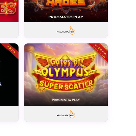
מגה סקאטר
סיבובים