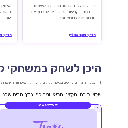
פררולים ועלויות כניסה נמוכות מאפשרים
משחק שו
לכם לחדד קריאות הרבה לפני שתרדוף אחרי
והימור 
סדרות חיות גדולות יותר.
שוב.
מדריך פוקר אונליין
מדריך פו
היכן לשחק במשחקי קז
18+ בלבד. הימורים כרוכים בסיכון ועלולים להפוך להתמכרות. הישארו במסגרת היכולות שלכם. כל מותג קובע את חוקי הבונוס שלו.
שלושת בתי הקזינו הראשונים כמו בדף הבית שלנו: א
#1 בדירוג שלנו
1