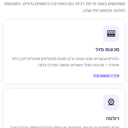
משתמשים באותו פריסת רכזת כמו באתרים בינלאומיים גדולים, המותאמת
לפלטה ולטיפוגרפיה שלנו.
🎰
מכונות מזל
גלגלים צבעוניים, סבבי בונוס, וג'ק-פוטים מתקדמים שיכולים לזנק ללא
אזהרה — מכונות המזל נשארות המושך המרכזי בלובי.
מדריך מכונות מזל
🎡
רולטה
פרסו הימורים על צבעים, תריסרים, או כיסים בודדים במשחק הגלגל שכל