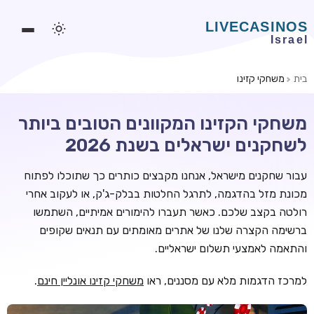
בית
משחקי קזינו
משחקים אונליין
משחקי הקזינו המקוונים הטובים ביותר
משחקים חינמיים
לשחקנים ישראלים בשנת 2026
סלוטים אונליין
עבור שחקנים מישראל, אנחנו מקבצים כותרים כך שתוכלו לפתוח
מדריכי קזינו
מכונת מזל בהדגמה, לתרגל החלטות בבלק-ג'ק, או לעקוב אחרי
מונדיאל 2026 הימורים
רולטה בקצב שלכם. כאשר תעברו להימורים אמיתיים, השתמשו
ברשימה הקצרה שלנו של אתרים מאומתים עם תנאים שקופים
בלאקג'ק אונליין
והתאמה לאמצעי תשלום ישראליים.
בקרה אונליין
למרכז הדגמות מלא עם מסננים, ראו
משחקי קזינו אונליין חינם
.
וידאו פוקר
בונוסים בקזינו אונליין