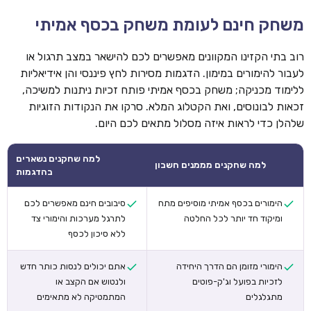
משחק חינם לעומת משחק בכסף אמיתי
רוב בתי הקזינו המקוונים מאפשרים לכם להישאר במצב תרגול או
לעבור להימורים במימון. הדגמות מסירות לחץ פיננסי והן אידיאליות
ללימוד מכניקה; משחק בכסף אמיתי פותח זכיות ניתנות למשיכה,
זכאות לבונוסים, ואת הקטלוג המלא. סרקו את הנקודות הזוגיות
שלהלן כדי לראות איזה מסלול מתאים לכם היום.
למה שחקנים נשארים
למה שחקנים מממנים חשבון
בהדגמות
הימורים בכסף אמיתי מוסיפים מתח
סיבובים חינם מאפשרים לכם
ומיקוד חד יותר לכל החלטה
לתרגל מערכות והימורי צד
ללא סיכון לכסף
הימורי מזומן הם הדרך היחידה
אתם יכולים לנסות כותר חדש
לזכיות בפועל וג'ק-פוטים
ולנטוש אם הקצב או
מתגלגלים
המתמטיקה לא מתאימים