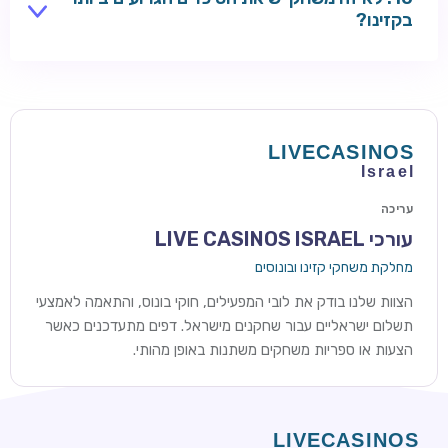
מסננות את היסודות האלה.
בקזינו?
מרדף אחר ג'ק-פוט ענק במכונת מזל או הימור סיכוי ארוך
טווח עדיין נושא סיכויים אמיתיים תלולים גם כאשר RTP
הבסיסי נראה ידידותי. השוו טבלאות תשלומים שפורסמו:
פרסים עליונים עסיסיים יותר בדרך כלל אומרים סיכויים
קלושים יותר להנחית אותם בפועל.
עריכה
עורכי LIVE CASINOS ISRAEL
מחלקת משחקי קזינו ובונוסים
הצוות שלנו בודק את לובי המפעילים, חוקי בונוס, והתאמה לאמצעי
תשלום ישראליים עבור שחקנים מישראל. דפים מתעדכנים כאשר
הצעות או ספריות משחקים משתנות באופן מהותי.
ROYSPINS
חבילת קבלת פנים: עד 250% בונוס עד €2,000 + 200 ספינים
חינם על ההפקדות הראשונות