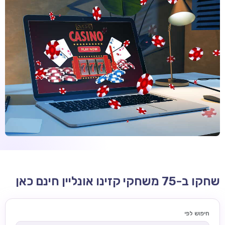
קזינו קריפטו
קזינו PayPal
טורנירי קזינו
הימורי ספורט
אודות
צור קשר
בלוג וחדשות
ביקורות
חדשות
שחקו ב-75 משחקי קזינו אונליין חינם כאן
טיפים
מדריכים
חיפוש לפי