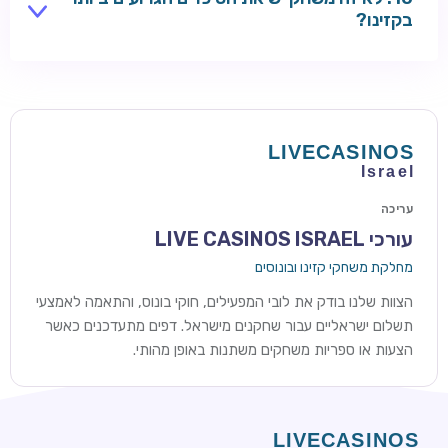
מסננות את היסודות האלה.
בקזינו?
מרדף אחר ג'ק-פוט ענק במכונת מזל או הימור סיכוי ארוך
טווח עדיין נושא סיכויים אמיתיים תלולים גם כאשר RTP
הבסיסי נראה ידידותי. השוו טבלאות תשלומים שפורסמו:
פרסים עליונים עסיסיים יותר בדרך כלל אומרים סיכויים
קלושים יותר להנחית אותם בפועל.
עריכה
עורכי LIVE CASINOS ISRAEL
מחלקת משחקי קזינו ובונוסים
הצוות שלנו בודק את לובי המפעילים, חוקי בונוס, והתאמה לאמצעי
תשלום ישראליים עבור שחקנים מישראל. דפים מתעדכנים כאשר
הצעות או ספריות משחקים משתנות באופן מהותי.
ROYSPINS
חבילת קבלת פנים: עד 250% בונוס עד €2,000 + 200 ספינים
חינם על ההפקדות הראשונות