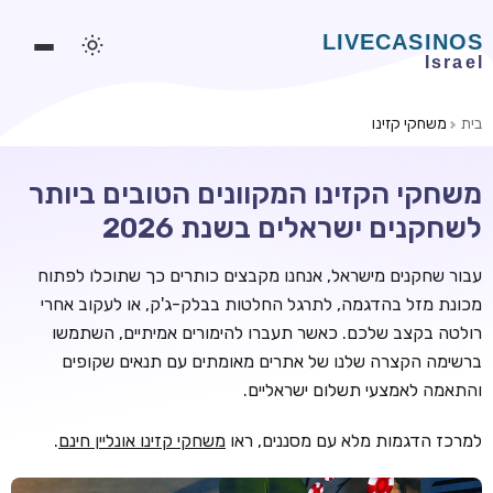
בית
משחקי קזינו
משחקים אונליין
משחקי הקזינו המקוונים הטובים ביותר
משחקים חינמיים
לשחקנים ישראלים בשנת 2026
סלוטים אונליין
עבור שחקנים מישראל, אנחנו מקבצים כותרים כך שתוכלו לפתוח
מדריכי קזינו
מכונת מזל בהדגמה, לתרגל החלטות בבלק-ג'ק, או לעקוב אחרי
מונדיאל 2026 הימורים
רולטה בקצב שלכם. כאשר תעברו להימורים אמיתיים, השתמשו
ברשימה הקצרה שלנו של אתרים מאומתים עם תנאים שקופים
בלאקג'ק אונליין
והתאמה לאמצעי תשלום ישראליים.
בקרה אונליין
למרכז הדגמות מלא עם מסננים, ראו
משחקי קזינו אונליין חינם
.
וידאו פוקר
בונוסים בקזינו אונליין