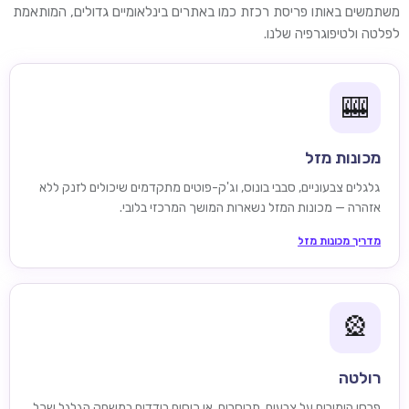
משתמשים באותו פריסת רכזת כמו באתרים בינלאומיים גדולים, המותאמת
לפלטה ולטיפוגרפיה שלנו.
🎰
מכונות מזל
גלגלים צבעוניים, סבבי בונוס, וג'ק-פוטים מתקדמים שיכולים לזנק ללא
אזהרה — מכונות המזל נשארות המושך המרכזי בלובי.
מדריך מכונות מזל
🎡
רולטה
פרסו הימורים על צבעים, תריסרים, או כיסים בודדים במשחק הגלגל שכל