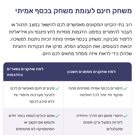
משחק חינם לעומת משחק בכסף אמיתי
רוב בתי הקזינו המקוונים מאפשרים לכם להישאר במצב תרגול או
לעבור להימורים במימון. הדגמות מסירות לחץ פיננסי והן אידיאליות
ללימוד מכניקה; משחק בכסף אמיתי פותח זכיות ניתנות למשיכה,
זכאות לבונוסים, ואת הקטלוג המלא. סרקו את הנקודות הזוגיות
שלהלן כדי לראות איזה מסלול מתאים לכם היום.
למה שחקנים נשארים
למה שחקנים מממנים חשבון
בהדגמות
הימורים בכסף אמיתי מוסיפים מתח
סיבובים חינם מאפשרים לכם
ומיקוד חד יותר לכל החלטה
לתרגל מערכות והימורי צד
ללא סיכון לכסף
הימורי מזומן הם הדרך היחידה
אתם יכולים לנסות כותר חדש
לזכיות בפועל וג'ק-פוטים
ולנטוש אם הקצב או
מתגלגלים
המתמטיקה לא מתאימים