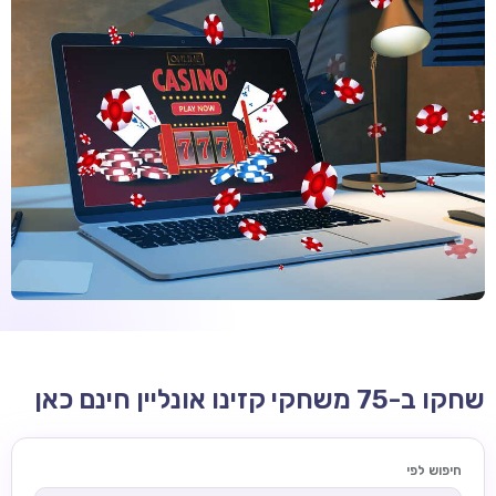
קזינו קריפטו
קזינו PayPal
טורנירי קזינו
הימורי ספורט
אודות
צור קשר
בלוג וחדשות
ביקורות
חדשות
שחקו ב-75 משחקי קזינו אונליין חינם כאן
טיפים
מדריכים
חיפוש לפי