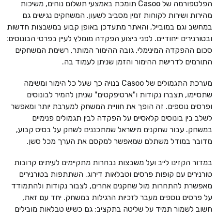
הפלטפורמה של Casoo תומכת באמצעי תשלום נוחים, משיכות
מהירות ושירות לקוחות זמין מסביב לשעון. המשחקים נגישים גם
במחשב וגם במובייל, והאתר מתעדכן באופן קבוע במשבצות חדשות
ובטורנירים ייחודיים. לפני ביצוע הפקדה מומלץ לעיין בפרטי הבונוסים:
סכום ההפקדה המינימלי, גובה ההימור המותר, רשימת המשחקים
התורמים לדרישת ההימור והזמן שניתן לעמוד בה.
מערכת התגמולים של Casoo בנויה כך שעל כל הימור ומשימה
שתסיימו, תצברו נקודות ו"ארטיפקטים" שניתן להמיר לבונוסים
ופרסים נוספים. זה הופך את חוויית המשחק למערבת יותר ומאפשר
לשלב בין בונוסים קלאסיים על הפקדה לבין תגמולים פנימיים
במשחק. עבור שחקנים מישראל שמתכננים לשחק על בסיס קבוע,
מדובר במודל משתלם שמאפשר למקסם את הערך מכל סשן.
במדור הקזינו לייב ועל משבצות נבחרות מתקיימים לעיתים קרובות
טורנירים עם קופות פרסים וטבלאות דירוג. השתתפות בטורנירים
מאפשרת להתחרות מול שחקנים אחרים, לצבור נקודות ולהתמודד
על פרסים נוספים מעבר לזכיות הרגילות במשחק. יחד עם זאת,
חשוב לשמור תמיד על שליטה בתקציב: גם כשיש טבלאות מובילים