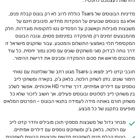
להרשות לעצמכם להפסיד.
מדיניות הבונוסים של Tsars כוללת לרוב לא רק בונוס קבלת פנים,
אלא גם בונוסים שבועיים על הפקדות מחדש, סיבובים חינם על
משבצות מובילות וקאשבק על הפסדים נטו לתקופות מוגדרות. חלק
מהמבצעים זמינים רק מהפקדה במינימום מסוים, וגובה הבונוס
המקסימלי תלוי באמצעי התשלום והמטבע. עבור שחקנים מישראל זו
דרך נוחה לבדוק סוגי משחקים שונים עם סיכון נמוך יחסית, כל עוד
מתכננים מראש את סכום ההפקדה ומבינים את דרישת ההימור.
חובבי קזינו לייב ימצאו ב‑Tsars מגוון רחב של שולחנות עם טווחי
הימור שונים. ניתן לשחק רולטה, בלאק ג'ק, בקארה ומשחקי לייב
נוספים עם דילרים אמיתיים, דרך שידורי HD איכותיים. אפשר לשלב
בין משחקי לייב לסלוטים ובונוסים פעילים, אך חשוב לזכור שלא כל
משחק תורם באותה מידה לעמידה בתנאי הבונוס – הפרטים המלאים
מופיעים בתקנון של כל מבצע.
מבחר גדול של משבצות מספקי תוכן מובילים וחדר קזינו לייב
עם רולטה, בלאק ג'ק ומשחקים נוספים עם דילרים אמיתיים.
בונוסי קבלת פנים לשחקנים חדשים ומבצעים קבועים לשחקנים