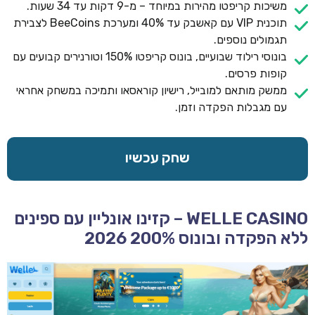
משיכות קריפטו מהירות במיוחד – מ-9 דקות עד 34 שעות.
תוכנית VIP עם קאשבק עד 40% ומערכת BeeCoins לצבירת
תגמולים נוספים.
בונוסי רילוד שבועיים, בונוס קריפטו 150% וטורנירים קבועים עם
קופות פרסים.
ממשק מותאם למובייל, רישיון קוראסאו ותמיכה במשחק אחראי
עם מגבלות הפקדה וזמן.
שחק עכשיו
WELLE CASINO – קזינו אונליין עם ספינים
ללא הפקדה ובונוס 200% 2026