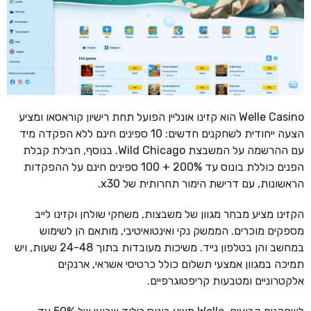
Welle Casino הוא קזינו אונליין הפועל תחת רישיון קוראסאו ומציע
הצעה ייחודית לשחקנים חדשים: 10 ספינים חינם ללא הפקדה מיד
עם ההרשמה על המשבצת Wild Chicago. בנוסף, חבילת קבלת
הפנים כוללת בונוס עד 200% + 100 ספינים חינם על ההפקדות
הראשונות, עם דרישת הימור תחרותית של x30.
הקזינו מציע מבחר מגוון של משבצות, משחקי שולחן וקזינו לייב
מספקים מוכרים. הממשק נקי ואינטואיטיבי, מותאם הן לשימוש
במחשב והן בטלפון נייד. משיכות מעובדות בתוך 24-48 שעות, ויש
תמיכה במגוון אמצעי תשלום כולל כרטיסי אשראי, ארנקים
אלקטרוניים ומטבעות קריפטוגרפיים.