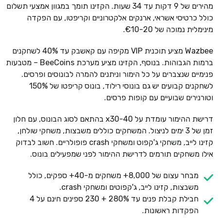
מהירים של 9 דקות עד 34 שעות. הקזינו תומך במגוון אמצעי תשלום
כולל כרטיסי אשראי, ארנקים אלקטרוניים וקריפטו, עם הפקדה
מינימלית נמוכה של €10-20.
Wazbee מציע תוכנית VIP מקיפה עם קאשבק עד 40% לשחקנים
ברמות הגבוהות. בנוסף, הקזינו מציע מערכת BeeCoins – מטבעות
פנימיים שנצברים על כל הימור וניתנים להמרה לבונוסים ופרסים.
לשחקנים קבועים יש גם בונוסי רילוד, בונוס קריפטו של 150%
וטורנירים שבועיים עם קופות פרסים.
דרישת ההימור עומדת על x30-40 בהתאם לסוג הבונוס, עם חלון
זמן של 3 ימים לניצול. המשחקים כוללים משבצות, משחקי שולחן,
קזינו לייב, משחקי ג'קפוט ומשחקי crash פופולריים. חשוב לבדוק
אילו משחקים תורמים לדרישת ההימור לפני שמפעילים בונוס.
מבחר עצום של 8,000+ משחקים מ-40+ ספקים, כולל
משבצות, קזינו לייב, ג'קפוטים ומשחקי crash.
חבילת קבלת פנים עד 280% + 230 ספינים חינם על 4
הפקדות ראשונות.