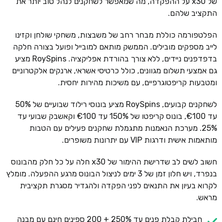
של x30 על ההפקדה, מה שמאפשר לשחקנים לנהל טוב יותר את
התקציב שלהם.
הפלטפורמה כוללת מבחר רחב של משבצות, משחקי שולחן וקזינו
לייב מספקים מובילים. הממשק מותאם למובייל ופועל בצורה חלקה
בדפדפנים ניידים, ללא צורך בהורדת אפליקציה. RoySpins מציע
גם אמצעי תשלום מגוונים, כולל כרטיסי אשראי, ארנקים אלקטרוניים
ומטבעות קריפטוגרפיים, עם משיכות מהירות יחסית.
לשחקנים קבועים, RoySpins מציע בונוסי רילוד שבועיים של 50%
עד €100, בונוס קריפטו של 150% עד €100 וקאשבק שבועי עד
25%. מערכת הנאמנות מתגמלת שחקנים פעילים עם הטבות
מותאמות אישית ודרגות VIP עם יתרונות משופרים.
חשוב לשים לב שדרישת ההימור של x30 חלה על כל חלק מהבונוס
בנפרד, ויש חלון זמן של 3 ימים לניצול הבונוס מרגע ההפעלה. מומלץ
לקרוא בעיון את התנאים לפני הפקדה ולהגדיר מסגרת תקציבית
מראש.
חבילת קבלת פנים עד 250% + 200 ספינים חינם עם מבנה