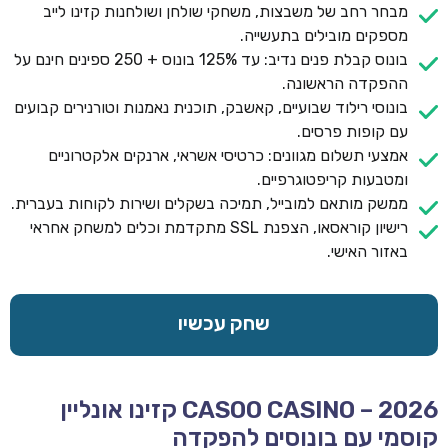
מבחר רחב של משבצות, משחקי שולחן ושולחנות קזינו לייב
מספקים מובילים בתעשייה.
בונוס קבלת פנים נדיב: עד 125% בונוס + 250 ספינים חינם על
ההפקדה הראשונה.
בונוסי רילוד שבועיים, קאשבק, תוכנית נאמנות וטורנירים קבועים
עם קופות פרסים.
אמצעי תשלום מגוונים: כרטיסי אשראי, ארנקים אלקטרוניים
ומטבעות קריפטוגרפיים.
ממשק מותאם למובייל, תמיכה בשקלים ושירות לקוחות בעברית.
רישיון קוראסאו, הצפנת SSL מתקדמת וכלים למשחק אחראי
באזור האישי.
שחק עכשיו
CASOO CASINO – 2026 קזינו אונליין
קוסמי עם בונוסים להפקדה