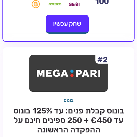
100
קזינו קריפטו
שחק עכשיו
קזינו PayPal
טורנירי קזינו
הימורי ספורט
אודות
#2
צור קשר
בלוג וחדשות
ביקורות
בונוס
חדשות
בונוס קבלת פנים: עד 125% בונוס
טיפים
עד €450 + 250 ספינים חינם על
מדריכים
ההפקדה הראשונה