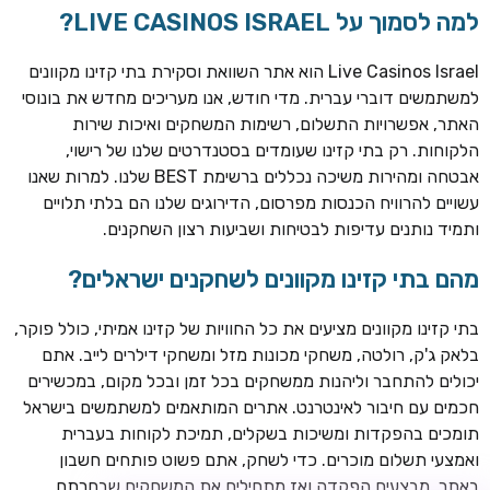
למה לסמוך על LIVE CASINOS ISRAEL?
Live Casinos Israel הוא אתר השוואת וסקירת בתי קזינו מקוונים
למשתמשים דוברי עברית. מדי חודש, אנו מעריכים מחדש את בונוסי
האתר, אפשרויות התשלום, רשימות המשחקים ואיכות שירות
הלקוחות. רק בתי קזינו שעומדים בסטנדרטים שלנו של רישוי,
אבטחה ומהירות משיכה נכללים ברשימת BEST שלנו. למרות שאנו
עשויים להרוויח הכנסות מפרסום, הדירוגים שלנו הם בלתי תלויים
ותמיד נותנים עדיפות לבטיחות ושביעות רצון השחקנים.
TSARS
חבילת קבלת פנים: בונוס 100% עד 300€ + 100 ספיני בונוס על
מהם בתי קזינו מקוונים לשחקנים ישראלים?
ההפקדה הראשונה
בתי קזינו מקוונים מציעים את כל החוויות של קזינו אמיתי, כולל פוקר,
CASOO
בלאק ג'ק, רולטה, משחקי מכונות מזל ומשחקי דילרים לייב. אתם
בונוס מתגלגל עד 2,000 ₪ + 200 ספינים חינם לשחקנים
יכולים להתחבר וליהנות ממשחקים בכל זמן ובכל מקום, במכשירים
חדשים
חכמים עם חיבור לאינטרנט. אתרים המותאמים למשתמשים בישראל
ROYSPINS
תומכים בהפקדות ומשיכות בשקלים, תמיכת לקוחות בעברית
חבילת קבלת פנים: עד 250% בונוס עד €2,000 + 200 ספינים
ואמצעי תשלום מוכרים. כדי לשחק, אתם פשוט פותחים חשבון
חינם על ההפקדות הראשונות
באתר, מבצעים הפקדה ואז מתחילים את המשחקים שבחרתם.