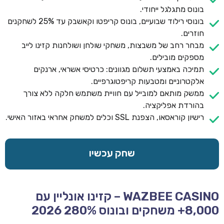
בונוס מתגלגל ייחודי.
בונוסי רילוד שבועיים, בונוס קריפטו וקאשבק עד 25% לשחקנים
חוזרים.
מבחר רחב של משבצות, משחקי שולחן ושולחנות קזינו לייב
מספקים מובילים.
תמיכה באמצעי תשלום מגוונים: כרטיסי אשראי, ארנקים
אלקטרוניים ומטבעות קריפטוגרפיים.
ממשק מותאם למובייל עם חוויית משתמש חלקה ללא צורך
בהורדת אפליקציה.
רישיון קוראסאו, הצפנת SSL וכלים למשחק אחראי באזור האישי.
שחק עכשיו
WAZBEE CASINO – קזינו אונליין עם
8,000+ משחקים ובונוס 280% 2026