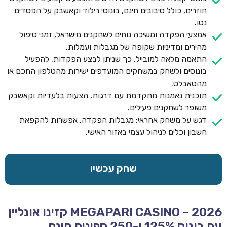
חוזרים, כולל סיבובים חינם, בונוסי רילוד וקאשבק על הפסדים
נטו.
אמצעי הפקדה ומשיכה נוחים לשחקנים מישראל, זמני טיפול
מהירים ומדיניות שקופה של מגבלות ועמלות.
התאמה מלאה למובייל, כך שניתן לבצע הפקדות, להפעיל
בונוסים ולשחק במשחקים המועדפים ישירות מהטלפון החכם או
מהטאבלט.
תוכנית נאמנות מתקדמת עם דרגות, הצעות בלעדיות וקאשבק
משופר לשחקנים פעילים.
דגש על משחק אחראי: מגבלות הפקדה, אפשרות להקפאת
חשבון וכלים לניהול עצמי באזור האישי.
שחק עכשיו
MEGAPARI CASINO – 2026 קזינו אונליין
עם בונוס 125% ו-250 ספינים חינם