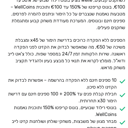
לשחקנים קבועים, Welle מציע בונוס רילוד שבועי של 50% עד
€100, בונוס קריפטו של 150% עד €100 ותוכנית WellCoins –
מטבעות נאמנות שנצברים על כל הימור וניתנים להמרה לפרסים,
ספינים חינם ובונוסים. המערכת מעודדת משחק קבוע ומתגמלת
שחקנים פעילים.
הספינים ללא הפקדה כרוכים בדרישת הימור של x45 ומגבלת
משיכה של €50, מה שמאפשר לבדוק את הקזינו לפני הפקדה
ראשונה. שירות הלקוחות זמין 24/7 במספר שפות, כולל צ'אט לייב
ודוא"ל. מומלץ לקרוא את תנאי כל מבצע בעיון ולהגדיר תקציב
משחק מראש.
10 ספינים חינם ללא הפקדה בהרשמה – אפשרות לבדוק את
הקזינו ללא סיכון.
חבילת קבלת פנים עד 200% + 100 ספינים חינם עם דרישת
הימור x30 תחרותית.
בונוסי רילוד שבועיים, בונוס קריפטו 150% ותוכנית נאמנות
WellCoins.
מבחר מגוון של משבצות, משחקי שולחן ושולחנות קזינו לייב