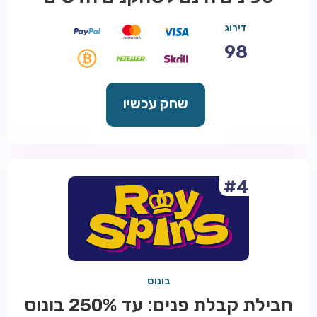
דירוג
98
שחק עכשיו
#4
בונוס
חבילת קבלת פנים: עד 250% בונוס