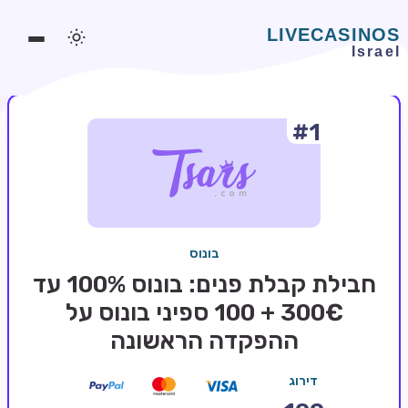
#1
משחקים אונליין
משחקים חינמיים
סלוטים אונליין
מדריכי קזינו
בונוס
מונדיאל 2026 הימורים
חבילת קבלת פנים: בונוס 100% עד
בלאקג'ק אונליין
300€ + 100 ספיני בונוס על
ההפקדה הראשונה
בקרה אונליין
וידאו פוקר
דירוג
בונוסים בקזינו אונליין