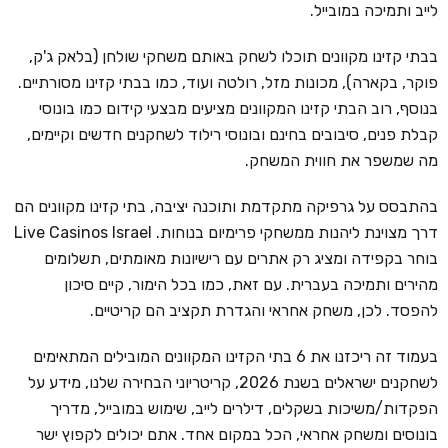
לייב ותמיכה במובייל.
בבתי קזינו מקוונים תוכלו לשחק באותם משחקי שולחן (בלאק ג'ק,
פוקר, בקארה), מכונות מזל, רולטה ועוד, כמו בבתי קזינו מסורתיים.
בנוסף, רוב הבתי קזינו המקוונים מציעים מבצעי קידום כמו בונוסי
קבלת פנים, סיבובים בחינם ובונוסי רילוד לשחקנים חדשים וקיימים,
מה שמשפר את חווית המשחק.
בהתבסס על גרפיקה מתקדמת ותוכנה יציבה, בתי קזינו מקוונים הם
דרך מצוינת ליהנות ממשחקי פרימיום בנוחות. Live Casinos Israel
בוחר בקפידה ומציג רק אתרים עם רישיונות מאומתים, תשלומים
מהירים ותמיכה בעברית. עם זאת, כמו בכל הימור, קיים סיכון
להפסד. לכן, משחק אחראי והגדרת תקציב הם קריטיים.
בעמוד זה ריכזנו את 6 בתי הקזינו המקוונים המובילים המתאימים
לשחקנים ישראלים בשנת 2026, קריטריוני הבחירה שלנו, מידע על
הפקדות/משיכות בשקלים, דילרים לייב, שימוש במובייל, מדריך
בונוסים ומשחק אחראי, הכל במקום אחד. אתם יכולים לקפוץ ישר