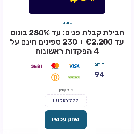
בונוס
חבילת קבלת פנים: עד 280% בונוס
עד €2,200 + 230 ספינים חינם על
4 הפקדות ראשונות
דירוג
94
קוד קופון
LUCKY777
שחק עכשיו