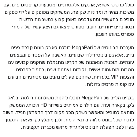
כולל כרטיסי אשראי, ארנקים אלקטרוניים ומטבעות קריפטוגרפיים, עם
משיכות מהירות ומדיניות שקופה. המשחקים מסופקים על ידי ספקים
מובילים בתעשייה ומתעדכנים באופן קבוע במשבצות חדשות
ובטורנירים ייחודיים. חובבי ספורט ימצאו גם היצע עשיר של הימורי
ספורט באותו חשבון.
מערכת הבונוסים של MegaPari כוללת לא רק בונוס קבלת פנים
נדיב, אלא גם בונוסי רילוד שבועיים, קאשבק על הפסדים ומבצעים
עונתיים. תוכנית הנאמנות של הקזינו מתגמלת שחקנים קבועים עם
הטבות מותאמות אישית, נקודות נאמנות שניתן להמיר לפרסים
והצעות VIP בלעדיות. שחקנים פעילים נהנים גם מטורנירים קבועים
עם קופות פרסים גדולות.
בקזינו הלייב של MegaPari תוכלו ליהנות משולחנות רולטה, בלאק
ג'ק, בקארה ועוד, עם דילרים אמיתיים בשידור HD איכותי. הממשק
מותאם למובייל ומאפשר לשחק מכל מקום דרך הדפדפן הנייד. חשוב
לזכור שכל בונוס מלווה בתנאי הימור, ולכן מומלץ לקרוא את התקנון
בעיון לפני הפעלת הבונוס ולהגדיר מראש מסגרת תקציבית.