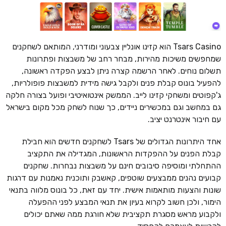
Tsars Casino הוא קזינו אונליין צבעוני ומודרני, המותאם לשחקנים
שמחפשים משיכות מהירות, מבחר רחב של משבצות ופתרונות
תשלום נוחים. לאחר הרשמה קצרה ניתן לבצע הפקדה ראשונה,
להפעיל בונוס קבלת פנים ולקבל גישה מידית למשבצות פופולריות,
ג'קפוטים ומשחקי קזינו לייב. הממשק אינטואיטיבי ופועל בצורה חלקה
גם במחשב וגם במכשירים ניידים, כך שנוח לשחק מכל מקום בישראל
עם חיבור אינטרנט יציב.
אחד היתרונות הגדולים של Tsars לשחקנים חדשים הוא חבילת
קבלת הפנים על ההפקדות הראשונות, המגדילה את התקציב
ההתחלתי ומוסיפה סיבובים חינם על משבצות נבחרות. שחקנים
קבועים נהנים ממבצעים שוטפים, קאשבק ותוכנית נאמנות עם דרגות
שונות והצעות מותאמות אישית. יחד עם זאת, כל בונוס מלווה בתנאי
הימור, ולכן חשוב לקרוא בעיון את תנאי המבצע לפני ההפעלה
ולקבוע מראש מסגרת תקציבית שלא חורגת ממה שאתם יכולים