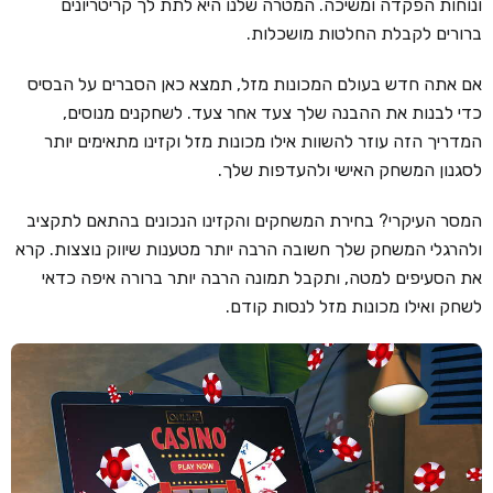
ונוחות הפקדה ומשיכה. המטרה שלנו היא לתת לך קריטריונים
ברורים לקבלת החלטות מושכלות.
קזינו קריפטו
קזינו PayPal
אם אתה חדש בעולם המכונות מזל, תמצא כאן הסברים על הבסיס
כדי לבנות את ההבנה שלך צעד אחר צעד. לשחקנים מנוסים,
טורנירי קזינו
המדריך הזה עוזר להשוות אילו מכונות מזל וקזינו מתאימים יותר
הימורי ספורט
לסגנון המשחק האישי ולהעדפות שלך.
אודות
המסר העיקרי? בחירת המשחקים והקזינו הנכונים בהתאם לתקציב
צור קשר
ולהרגלי המשחק שלך חשובה הרבה יותר מטענות שיווק נוצצות. קרא
את הסעיפים למטה, ותקבל תמונה הרבה יותר ברורה איפה כדאי
בלוג וחדשות
לשחק ואילו מכונות מזל לנסות קודם.
ביקורות
חדשות
טיפים
מדריכים