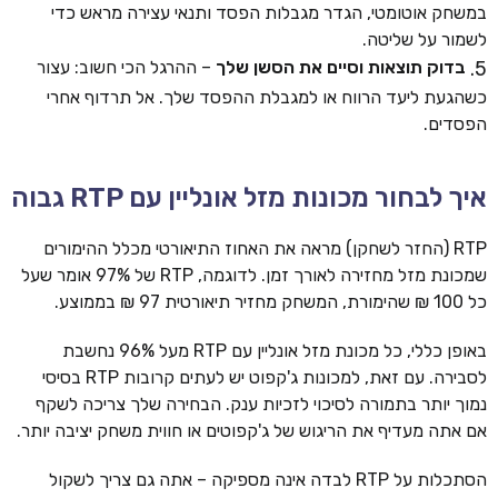
במשחק אוטומטי, הגדר מגבלות הפסד ותנאי עצירה מראש כדי
לשמור על שליטה.
בדוק תוצאות וסיים את הסשן שלך
– ההרגל הכי חשוב: עצור
כשהגעת ליעד הרווח או למגבלת ההפסד שלך. אל תרדוף אחרי
הפסדים.
איך לבחור מכונות מזל אונליין עם RTP גבוה
RTP (החזר לשחקן) מראה את האחוז התיאורטי מכלל ההימורים
שמכונת מזל מחזירה לאורך זמן. לדוגמה, RTP של 97% אומר שעל
כל 100 ₪ שהימורת, המשחק מחזיר תיאורטית 97 ₪ בממוצע.
באופן כללי, כל מכונת מזל אונליין עם RTP מעל 96% נחשבת
לסבירה. עם זאת, למכונות ג'קפוט יש לעתים קרובות RTP בסיסי
נמוך יותר בתמורה לסיכוי לזכיות ענק. הבחירה שלך צריכה לשקף
אם אתה מעדיף את הריגוש של ג'קפוטים או חווית משחק יציבה יותר.
הסתכלות על RTP לבדה אינה מספיקה – אתה גם צריך לשקול