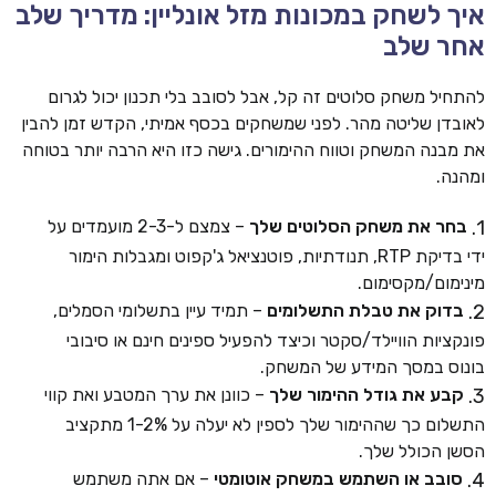
איך לשחק במכונות מזל אונליין: מדריך שלב
אחר שלב
להתחיל משחק סלוטים זה קל, אבל לסובב בלי תכנון יכול לגרום
לאובדן שליטה מהר. לפני שמשחקים בכסף אמיתי, הקדש זמן להבין
את מבנה המשחק וטווח ההימורים. גישה כזו היא הרבה יותר בטוחה
ומהנה.
בחר את משחק הסלוטים שלך
– צמצם ל-2-3 מועמדים על
ידי בדיקת RTP, תנודתיות, פוטנציאל ג'קפוט ומגבלות הימור
מינימום/מקסימום.
בדוק את טבלת התשלומים
– תמיד עיין בתשלומי הסמלים,
פונקציות הוויילד/סקטר וכיצד להפעיל ספינים חינם או סיבובי
בונוס במסך המידע של המשחק.
קבע את גודל ההימור שלך
– כוונן את ערך המטבע ואת קווי
התשלום כך שההימור שלך לספין לא יעלה על 1-2% מתקציב
הסשן הכולל שלך.
סובב או השתמש במשחק אוטומטי
– אם אתה משתמש