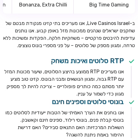
Big Time Gaming
Bonanza, Extra Chilli
חלו
ב-Live Casinos Israel, אנו מעריכים בתי קזינו מנקודת מבטם של
שחקנים ישראלים שנהנים ממכונות מזל באופן קבוע. אנו נותנים
עדיפות להיבטים פרקטיים – משחקיות חלקה, הפקדות ומשיכות ללא
טרחה, ומגוון מספק של סלוטים – על פני מספרי בונוס נוצצים.
RTP סלוטים ואיכות משחק
אנו מעריכים RTP ממוצע בהיצע הסלוטים, שיעור מכונות המזל
עם RTP גבוה, ומגוון הנושאים ומבני הבונוס. קזינו טוב מציע
יותר מסתם כמה כותרים פופולריים – צריכה להיות לך מספיק
מגוון כדי לשמור על עניין.
בונוסי סלוטים וספינים חינם
אנו בוחנים את הערך האמיתי של הטבות ייעודיות לסלוטים כמו
בונוסי קבלת פנים, בונוסי רילוד, ספינים חינם וקאשבק.
השאלות המרכזיות: האם התנאים סבירים? האם דרישת
ההימור באמת ניתנת להשגה?