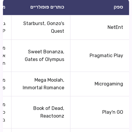
ספק
כותרים פופולריים
מאפ
Starburst, Gonzo's
גרפ
NetEnt
Quest
RTP ר
מגה
Sweet Bonanza,
Pragmatic Play
אשכ
Gates of Olympus
תכו
Mega Moolah,
מומ
Microgaming
Immortal Romance
פרו
מות
Book of Dead,
Play'n GO
כות
Reactoonz
בינ