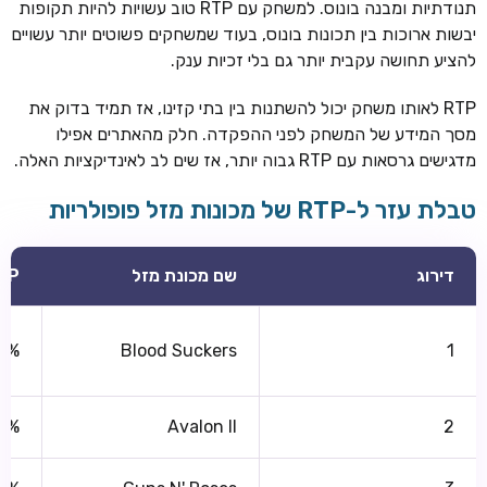
תנודתיות ומבנה בונוס. למשחק עם RTP טוב עשויות להיות תקופות
יבשות ארוכות בין תכונות בונוס, בעוד שמשחקים פשוטים יותר עשויים
להציע תחושה עקבית יותר גם בלי זכיות ענק.
RTP לאותו משחק יכול להשתנות בין בתי קזינו, אז תמיד בדוק את
מסך המידע של המשחק לפני ההפקדה. חלק מהאתרים אפילו
מדגישים גרסאות עם RTP גבוה יותר, אז שים לב לאינדיקציות האלה.
טבלת עזר ל-RTP של מכונות מזל פופולריות
דירוג
שם מכונת מזל
TP
0%
Blood Suckers
1
0%
Avalon II
2