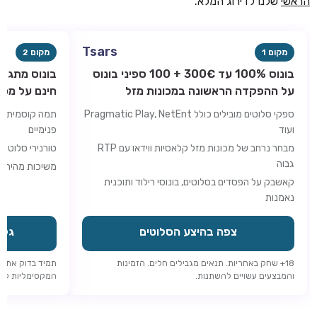
הראשי
שלנו לדירוג המלא.
Tsars
מקום 1
מקום 2
בונוס 100% עד 300€ + 100 ספיני בונוס
על ההפקדה הראשונה במכונות מזל
חינם על מכו
ספקי סלוטים מובילים כולל Pragmatic Play, NetEnt
תמה קוסמית עם
ועוד
פנימיים
מבחר נרחב של מכונות מזל קלאסיות ווידאו עם RTP
טורנירי סלוטים
גבוה
משיכות מהירות
קאשבק על הפסדים בסלוטים, בונוסי רילוד ותוכנית
נאמנות
צפה בהיצע הסלוטים
גלה 
18+ שחק באחריות. תנאים מגבילים חלים. הזמינות
תמיד בדוק את ד
והמבצעים עשויים להשתנות.
המקסימליות לפני