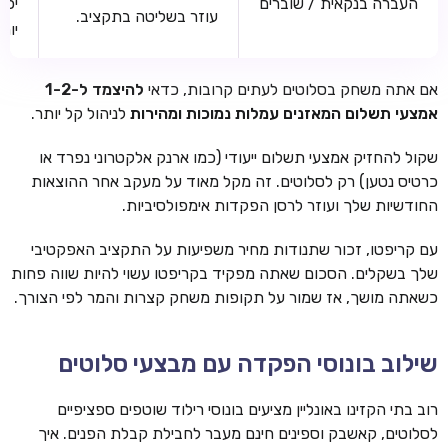
העברה בנקאית / שוברים
יכו
עוזר בשליטה בתקציב.
יות
אם אתה משחק בסלוטים לעתים קרובות, כדאי
להיצמד ל-1-2
אמצעי תשלום המאזנים עמלות נמוכות ומהירות
לניהול קל יותר.
שקול להחזיק אמצעי תשלום ייעודי (כמו ארנק אלקטרוני נפרד או
כרטיס נטען) רק לסלוטים. זה מקל מאוד על מעקב אחר ההוצאות
החודשיות שלך ועוזר לרסן הפקדות אימפולסיביות.
עם קריפטו, זכור שתנודות מחיר משפיעות על התקציב האפקטיבי
שלך בשקלים. הסכום שאתה מפקיד בקריפטו עשוי להיות שווה פחות
כשאתה מושך, אז שמור על תקופות משחק קצרות והמר לפי הצורך.
שילוב בונוסי הפקדה עם מבצעי סלוטים
רוב בתי הקזינו באונליין מציעים בונוסי רילוד שוטפים ספציפיים
לסלוטים, קאשבק וספינים חינם מעבר לחבילת קבלת הפנים. איך