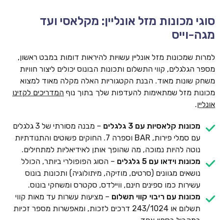
סוגי מכונות מזל אונליין: מקלאסי ועד
מגה-וייס
למרות שמכונות מזל אונליין עשויות להיראות דומות במבט ראשון,
מספר הגלגלים, קווי התשלום ותכונות הבונוס יכולים ליצור חוויות
משחק שונות מאוד. הבנת הקטגוריות האלה מקלה מאוד למצוא
מכונות מזל שמתאימות להעדפות שלך בתוך נוף
המדריכים לקזינו
אונליין
.
מכונות קלאסיות עם 3 גלגלים
– מבנה מסורתי של 3 גלגלים
עם סמלי פירות, BAR וספרה 7. החוקים פשוטים והתנודתיות
נוטה להיות נמוכה, מה שהופך אותן לאידיאליות למתחילים.
מכונות וידאו עם 5 גלגלים
– הסוג הפופולרי ביותר, הכולל
נושאים מגוונים (סרטים, מוזיקה, מיתולוגיה) ותכונות בונוס
עשירות כמו ספינים חינם, וויילדס, סקטרס ומשחקי בונוס.
מכונות עם ריבוי קווי תשלום
– מציעות עשרות עד מאות קווי
תשלום או 243/1024 דרכים לזכות, ומאפשרות מספר זכיות