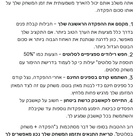
אתה משלב אותם יכול להאריך משמעותית את זמן המשחק שלך על
אותו סכום הפקדה.
מקסם את ההפקדה הראשונה שלך
– חבילות קבלת פנים
בדרך כלל מציעות את הערך הטוב ביותר. אם התקציב שלך
מאפשר, כוון לדרגה שנותנת את האחוז הגבוה ביותר או סכום
הבונוס הגדול ביותר.
חפש רילודים ספציפיים לסלוטים
– הצעות כמו "50%
תוספת על סלוטים" יעילות כי קל לעמוד בדרישת ההימור עם
משחק סלוטים.
השתמש קודם בספינים החינם
– אחרי ההפקדה, נצל קודם
כל ספינים חינם כדי לבנות מאזן בונוס. משחק עם זה לצד המאזן
המזומן שלך מרגיש פחות מלחיץ.
התייחס לקאשבק כרשת ביטחון
– חשוב על קאשבק על
הפסדים כביטוח. הימנע מהפקדות נוספות עד שקיבלת
והשתמשת בכל קאשבק שמגיע לך.
רוב ההטבות בסופו של דבר מסתכמות ב"הפקדה + משחק
בסלוטים".
קריאת התנאים ותזמון המשחק שלך נכון מאפשרים לך