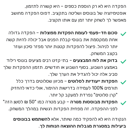
הפקדה היא לא רק הוספת כספים – היא קשורה לתזמון,
אופטימיזציה של בונוסים ושליטה בתקציב. דפוס הפקדה מחושב
מאפשר לך לשחק יותר זמן עם אותו תקציב.
סכום חד-פעמי לעומת הפקדות מפוצלות
– הפקדה גדולה
אחת ממקסמת את בונוסי קבלת הפנים אבל יכולה להיות קשה
יותר לניהול. פיצול להפקדות קטנות יותר מפזר סיכון ועוזר
בקצב המשחק.
בדוק את לוח המבצעים
– בתי קזינו רבים מציעים בונוסי רילוד
באמצע השבוע, בסוף השבוע או חודשיים. תזמון ההפקדות שלך
סביב אלה יכול להגדיל את הערך שלך.
הפקדות ייעודיות לסלוטים
– מכיוון שסלוטים בדרך כלל
תורמים 100% לעמידה בדרישות ההימור, אולי כדאי להחזיק
"קרן סלוטים" נפרדת למעקב קל יותר.
הפקדות מבוססות מטרה
– קבע מטרה כמו "50 ₪ לסשן הזה"
לפני ההפקדה. זה מפחית הפקדות רגשיות במהלך המשחק.
הנקודה היא לא להפקיד כמה שיותר, אלא
להשתמש בבונוסים
ביעילות במסגרת מגבלות ההוצאה הנוחות לך
.