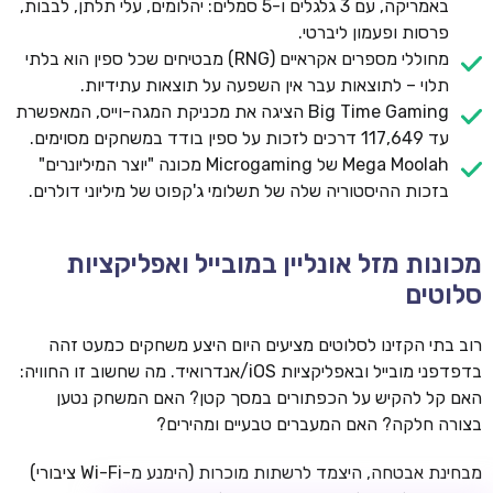
באמריקה, עם 3 גלגלים ו-5 סמלים: יהלומים, עלי תלתן, לבבות,
פרסות ופעמון ליברטי.
מחוללי מספרים אקראיים (RNG) מבטיחים שכל ספין הוא בלתי
תלוי – לתוצאות עבר אין השפעה על תוצאות עתידיות.
Big Time Gaming הציגה את מכניקת המגה-וייס, המאפשרת
עד 117,649 דרכים לזכות על ספין בודד במשחקים מסוימים.
Mega Moolah של Microgaming מכונה "יוצר המיליונרים"
בזכות ההיסטוריה שלה של תשלומי ג'קפוט של מיליוני דולרים.
TSARS
מכונות מזל אונליין במובייל ואפליקציות
חבילת קבלת פנים: בונוס 100% עד 300€ + 100 ספיני בונוס על
סלוטים
ההפקדה הראשונה
CASOO
רוב בתי הקזינו לסלוטים מציעים היום היצע משחקים כמעט זהה
בונוס מתגלגל עד 2,000 ₪ + 200 ספינים חינם לשחקנים
בדפדפני מובייל ובאפליקציות iOS/אנדרואיד. מה שחשוב זו החוויה:
חדשים
האם קל להקיש על הכפתורים במסך קטן? האם המשחק נטען
בצורה חלקה? האם המעברים טבעיים ומהירים?
ROYSPINS
חבילת קבלת פנים: עד 250% בונוס עד €2,000 + 200 ספינים
מבחינת אבטחה, היצמד לרשתות מוכרות (הימנע מ-Wi-Fi ציבורי)
חינם על ההפקדות הראשונות