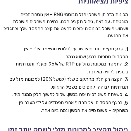
ציפיות מציאותיות
מכונות מזל הן משחקי מזל מבוססי RNG – אין נוסחת זכייה
מובטחת. עם זאת, ניהול תקציב חכם, בחירת משחקים מושכלת
ושימוש מושכל בבונוסים יכולים להאט את קצב ההפסד שלך ולהגדיל
את ההנאה.
קבע תקציב חודשי או שבועי לסלוטים והיצמד אליו – אין
הפקדות נוספות ברגע שהוא נגמר.
התמקד במכונות מזל עם RTP של 96% ומעלה ותנודתיות
בינונית לחוויה מאוזנת.
הקצה רק חלק מהתקציב שלך (למשל 20%) למכונות מזל עם
תנודתיות גבוהה וג'קפוטים בשביל הריגוש.
כשאתה משיג זכייה יפה בסשן, שקול למשוך חלק ממנה מיד.
ברצף הפסדים, אל תרדוף אחרי הפסדים על ידי מעבר בין
משחקים – פשוט סיים את הסשן ונסה ביום אחר.
ניהול תקציב למכונות מזל: לשחק יותר זמן