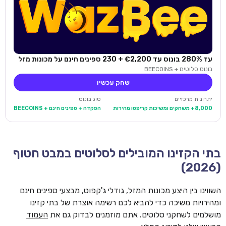
עד 280% בונוס עד €2,200 + 230 ספינים חינם על מכונות מזל
בונוס סלוטים + BEECOINS
שחק עכשיו
יתרונות מרכזיים
סוג בונוס
8,000+ משחקים ומשיכות קריפטו מהירות
הפקדה + ספינים חינם + BEECOINS
בתי הקזינו המובילים לסלוטים במבט חטוף
(2026)
השווינו בין היצע מכונות המזל, גודלי ג'קפוט, מבצעי ספינים חינם
ומהירויות משיכה כדי להביא לכם רשימה אוצרת של בתי קזינו
מושלמים לשחקני סלוטים. אתם מוזמנים לבדוק גם את
העמוד