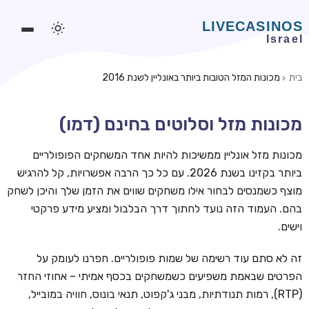
בית
מכונות המזל הטובות ביותר באונליין לשנת 2016
משחקים אונליין
מכונות מזל וסלוטים בחינם (דמו)
משחקים חינמיים
סלוטים אונליין
מכונות מזל אונליין ממשיכות להיות אחד המשחקים הפופולריים
ביותר בקזינו בשנת 2026. עם כל כך הרבה אפשרויות, קל להרגיש
מדריכי קזינו
מוצף כשמנסים לבחור אילו משחקים שווים את הזמן שלך והיכן לשחק
מונדיאל 2026 הימורים
בהם. העמוד הזה נועד לחתוך דרך הבלבול ומציע מידע פרקטי
וישים.
בלאקג'ק אונליין
בקרה אונליין
זה לא סתם עוד רשימה של שמות פופולריים. חפרנו לעומק על
הפרטים שבאמת משפיעים כשמשחקים בכסף אמיתי – אחוזי החזר
וידאו פוקר
(RTP), רמות תנודתיות, מבני ג'קפוט, תנאי בונוס, חוויה במובייל,
בונוסים בקזינו אונליין