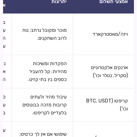
אמצעי תשלום
יתרונות
אלי
בנק
מוכר ומקובל נרחב; נוח
עשו
ויזה/מאסטרקארד
לרוב השחקנים.
הימ
עסק
הפקדות ומשיכות
נדר
ארנקים אלקטרוניים
מהירות; קל להעביר
את 
(סקריל, נטלר וכו')
כספים בין בתי קזינו.
האר
עיבוד מהיר ולעתים
סיכ
קריפטו (BTC, USDT
קרובות מזכה בבונוסים
עסק
וכו')
בלעדיים לקריפטו.
בדו
עיב
שימושי אם אין לך כרטיס;