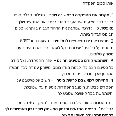
אותו סכום הפקדה.
מקסם את ההפקדה הראשונה שלך
– חבילות קבלת פנים
בדרך כלל מציעות את הערך הטוב ביותר. אם התקציב שלך
מאפשר, כוון לדרגה שנותנת את האחוז הגבוה ביותר או סכום
הבונוס הגדול ביותר.
חפש רילודים ספציפיים לסלוטים
– הצעות כמו "50%
תוספת על סלוטים" יעילות כי קל לעמוד בדרישת ההימור עם
משחק סלוטים.
השתמש קודם בספינים החינם
– אחרי ההפקדה, נצל קודם
כל ספינים חינם כדי לבנות מאזן בונוס. משחק עם זה לצד המאזן
המזומן שלך מרגיש פחות מלחיץ.
התייחס לקאשבק כרשת ביטחון
– חשוב על קאשבק על
הפסדים כביטוח. הימנע מהפקדות נוספות עד שקיבלת
והשתמשת בכל קאשבק שמגיע לך.
רוב ההטבות בסופו של דבר מסתכמות ב"הפקדה + משחק
בסלוטים".
קריאת התנאים ותזמון המשחק שלך נכון מאפשרים לך
להפיק יותר ערך מאותו תקציב.