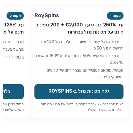
RoySpins
מקום 1
מקום 2
עד 250% בונוס עד €2,000 + 200 ספינים
חינם על מכונות מזל נבחרות
חינם על מכו
בונוס מתגלגל ייחודי – משוחרר בחלקים של 10% עם
מבחר רחב של סל
דרישת הימור x30
ממשק בעברית 
בונוסי רילוד שבועיים 50%, בונוס קריפטו 150% וקאשבק
בונוסי רילוד, 
עד 25%
ממשק מותאם למובייל עם מבחר רחב של סלוטים
ומשחקי קזינו לייב
גלה מכונות מזל ב‑ROYSPINS
גלה מכו
בונוס מתגלגל – נשחרר בחלקים. בדוק את תנאי ההימור
תמיד בדוק את ד
וחלון הזמן לפני ההפעלה.
המקסימליות לפני