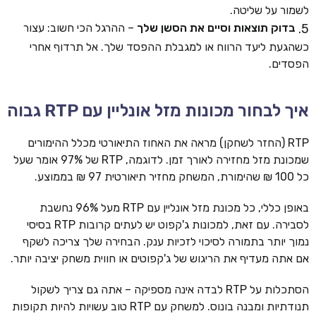
לשמור על שליטה.
בדוק תוצאות וסיים את הסשן שלך
– ההרגל הכי חשוב: עצור
כשהגעת ליעד הרווח או למגבלת ההפסד שלך. אל תרדוף אחרי
הפסדים.
איך לבחור מכונות מזל אונליין עם RTP גבוה
RTP (החזר לשחקן) מראה את האחוז התיאורטי מכלל ההימורים
שמכונת מזל מחזירה לאורך זמן. לדוגמה, RTP של 97% אומר שעל
כל 100 ₪ שהימורת, המשחק מחזיר תיאורטית 97 ₪ בממוצע.
באופן כללי, כל מכונת מזל אונליין עם RTP מעל 96% נחשבת
לסבירה. עם זאת, למכונות ג'קפוט יש לעתים קרובות RTP בסיסי
נמוך יותר בתמורה לסיכוי לזכיות ענק. הבחירה שלך צריכה לשקף
אם אתה מעדיף את הריגוש של ג'קפוטים או חווית משחק יציבה יותר.
הסתכלות על RTP לבדה אינה מספיקה – אתה גם צריך לשקול
תנודתיות ומבנה בונוס. למשחק עם RTP טוב עשויות להיות תקופות