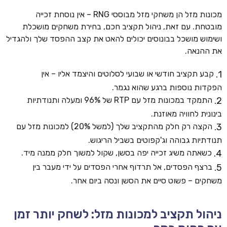
מכונות מזל הן משחקי מזל מבוססי RNG – אין נוסחת זכייה
מובטחת. עם זאת, ניהול תקציב חכם, בחירת משחקים מושכלת
ושימוש מושכל בבונוסים יכולים להאט את קצב ההפסד שלך ולהגדיל
את ההנאה.
קבע תקציב חודשי או שבועי לסלוטים והיצמד אליו – אין
הפקדות נוספות ברגע שהוא נגמר.
התמקד במכונות מזל עם RTP של 96% ומעלה ותנודתיות
בינונית לחוויה מאוזנת.
הקצה רק חלק מהתקציב שלך (למשל 20%) למכונות מזל עם
תנודתיות גבוהה וג'קפוטים בשביל הריגוש.
כשאתה משיג זכייה יפה בסשן, שקול למשוך חלק ממנה מיד.
ברצף הפסדים, אל תרדוף אחרי הפסדים על ידי מעבר בין
משחקים – פשוט סיים את הסשן ונסה ביום אחר.
ניהול תקציב למכונות מזל: לשחק יותר זמן