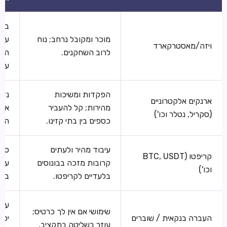
בנק
מוכר ומקובל נרחב; נוח
עשו
ויזה/מאסטרקארד
לרוב השחקנים.
הימ
עסק
הפקדות ומשיכות
נדר
ארנקים אלקטרוניים
מהירות; קל להעביר
את 
(סקריל, נטלר וכו')
כספים בין בתי קזינו.
האר
עיבוד מהיר ולעתים
סיכ
קריפטו (BTC, USDT
קרובות מזכה בבונוסים
עסק
וכו')
בלעדיים לקריפטו.
בדו
עיב
שימושי אם אין לך כרטיס;
העברה בנקאית / שוברים
יכו
עוזר בשליטה בתקציב.