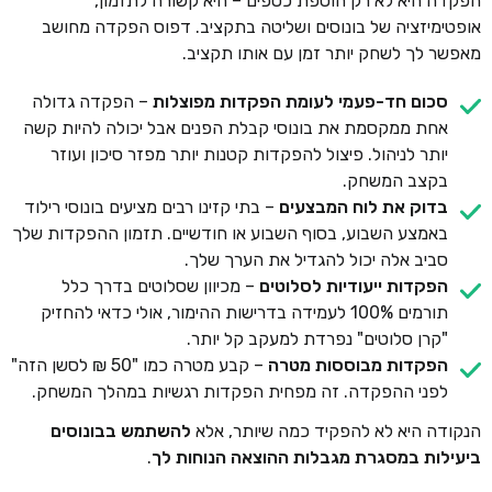
הפקדה היא לא רק הוספת כספים – היא קשורה לתזמון,
אופטימיזציה של בונוסים ושליטה בתקציב. דפוס הפקדה מחושב
מאפשר לך לשחק יותר זמן עם אותו תקציב.
סכום חד-פעמי לעומת הפקדות מפוצלות
– הפקדה גדולה
אחת ממקסמת את בונוסי קבלת הפנים אבל יכולה להיות קשה
יותר לניהול. פיצול להפקדות קטנות יותר מפזר סיכון ועוזר
בקצב המשחק.
בדוק את לוח המבצעים
– בתי קזינו רבים מציעים בונוסי רילוד
באמצע השבוע, בסוף השבוע או חודשיים. תזמון ההפקדות שלך
סביב אלה יכול להגדיל את הערך שלך.
הפקדות ייעודיות לסלוטים
– מכיוון שסלוטים בדרך כלל
תורמים 100% לעמידה בדרישות ההימור, אולי כדאי להחזיק
"קרן סלוטים" נפרדת למעקב קל יותר.
הפקדות מבוססות מטרה
– קבע מטרה כמו "50 ₪ לסשן הזה"
לפני ההפקדה. זה מפחית הפקדות רגשיות במהלך המשחק.
הנקודה היא לא להפקיד כמה שיותר, אלא
להשתמש בבונוסים
ביעילות במסגרת מגבלות ההוצאה הנוחות לך
.