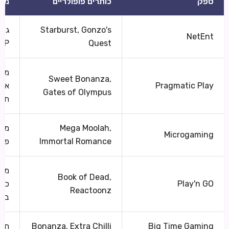
ספק
כותרים פופולריים
מאפ
Starburst, Gonzo's
גרפ
NetEnt
Quest
RTP ר
מגה
Sweet Bonanza,
Pragmatic Play
אשכ
Gates of Olympus
תכו
Mega Moolah,
מומ
Microgaming
Immortal Romance
פרו
מות
Book of Dead,
Play'n GO
כות
Reactoonz
בינ
Big Time Gaming
Bonanza, Extra Chilli
חלו