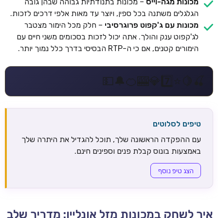
מכונות מגה-וייס
– מכונות בתנודתיות גבוהה שבהן גובה
הגלגלים משתנה בכל ספין, ויוצר עד מאות אלפי דרכים לזכות.
מכונות עם ג'קפוט פרוגרסיבי
– חלק מכל הימור מצטבר
לג'קפוט ענק והולך. אתה יכול לזכות בסכומים משני חיים עם
הימורים קטנים, אם כי ה-RTP הבסיסי בדרך כלל נמוך יותר.
💵
🔔
🍊
🎰
💎
7️⃣
⭐
🍋
🍒
טיפים לסלוטים
עם ההפקדה הראשונה שלך, תוכל להגדיל את היתרה שלך
באמצעות בונוס קבלת פנים וספינים חינם.
הצג טיפ נוסף
איך לשחק במכונות מזל אונליין: מדריך שלב