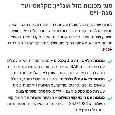
סוגי מכונות מזל אונליין: מקלאסי ועד
מגה-וייס
למרות שמכונות מזל אונליין עשויות להיראות דומות במבט ראשון,
מספר הגלגלים, קווי התשלום ותכונות הבונוס יכולים ליצור חוויות
משחק שונות מאוד. הבנת הקטגוריות האלה מקלה מאוד למצוא
מכונות מזל שמתאימות להעדפות שלך בתוך נוף
המדריכים לקזינו
אונליין
.
מכונות קלאסיות עם 3 גלגלים
– מבנה מסורתי של 3 גלגלים
עם סמלי פירות, BAR וספרה 7. החוקים פשוטים והתנודתיות
נוטה להיות נמוכה, מה שהופך אותן לאידיאליות למתחילים.
מכונות וידאו עם 5 גלגלים
– הסוג הפופולרי ביותר, הכולל
נושאים מגוונים (סרטים, מוזיקה, מיתולוגיה) ותכונות בונוס
עשירות כמו ספינים חינם, וויילדס, סקטרס ומשחקי בונוס.
מכונות עם ריבוי קווי תשלום
– מציעות עשרות עד מאות קווי
תשלום או 243/1024 דרכים לזכות, ומאפשרות מספר זכיות
במקביל בספין אחד.