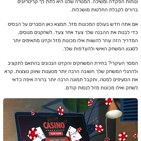
ונוחות הפקדה ומשיכה. המטרה שלנו היא לתת לך קריטריונים
ברורים לקבלת החלטות מושכלות.
קזינו קריפטו
קזינו PayPal
אם אתה חדש בעולם המכונות מזל, תמצא כאן הסברים על הבסיס
כדי לבנות את ההבנה שלך צעד אחר צעד. לשחקנים מנוסים,
טורנירי קזינו
המדריך הזה עוזר להשוות אילו מכונות מזל וקזינו מתאימים יותר
הימורי ספורט
לסגנון המשחק האישי ולהעדפות שלך.
אודות
המסר העיקרי? בחירת המשחקים והקזינו הנכונים בהתאם לתקציב
צור קשר
ולהרגלי המשחק שלך חשובה הרבה יותר מטענות שיווק נוצצות. קרא
את הסעיפים למטה, ותקבל תמונה הרבה יותר ברורה איפה כדאי
בלוג וחדשות
לשחק ואילו מכונות מזל לנסות קודם.
ביקורות
חדשות
טיפים
מדריכים