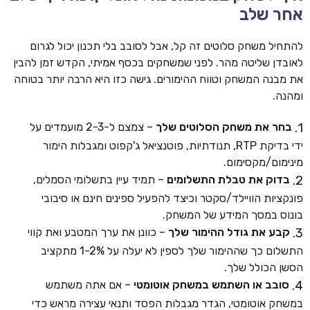
אחר שלב
להתחיל משחק סלוטים זה קל, אבל לסובב בלי תכנון יכול לגרום
לאובדן שליטה מהר. לפני שמשחקים בכסף אמיתי, הקדש זמן להבין
את מבנה המשחק וטווח ההימורים. גישה כזו היא הרבה יותר בטוחה
ומהנה.
בחר את משחק הסלוטים שלך
– צמצם ל-2-3 מועמדים על
ידי בדיקת RTP, תנודתיות, פוטנציאל ג'קפוט ומגבלות הימור
מינימום/מקסימום.
בדוק את טבלת התשלומים
– תמיד עיין בתשלומי הסמלים,
פונקציות הוויילד/סקטר וכיצד להפעיל ספינים חינם או סיבובי
בונוס במסך המידע של המשחק.
קבע את גודל ההימור שלך
– כוונן את ערך המטבע ואת קווי
התשלום כך שההימור שלך לספין לא יעלה על 1-2% מתקציב
הסשן הכולל שלך.
סובב או השתמש במשחק אוטומטי
– אם אתה משתמש
במשחק אוטומטי, הגדר מגבלות הפסד ותנאי עצירה מראש כדי