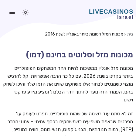
בית
מכונות המזל הטובות ביותר באונליין לשנת 2016
משחקים אונליין
מכונות מזל וסלוטים בחינם (דמו)
משחקים חינמיים
סלוטים אונליין
מכונות מזל אונליין ממשיכות להיות אחד המשחקים הפופולריים
ביותר בקזינו בשנת 2026. עם כל כך הרבה אפשרויות, קל להרגיש
מדריכי קזינו
מוצף כשמנסים לבחור אילו משחקים שווים את הזמן שלך והיכן לשחק
מונדיאל 2026 הימורים
בהם. העמוד הזה נועד לחתוך דרך הבלבול ומציע מידע פרקטי
וישים.
בלאקג'ק אונליין
בקרה אונליין
זה לא סתם עוד רשימה של שמות פופולריים. חפרנו לעומק על
הפרטים שבאמת משפיעים כשמשחקים בכסף אמיתי – אחוזי החזר
וידאו פוקר
(RTP), רמות תנודתיות, מבני ג'קפוט, תנאי בונוס, חוויה במובייל,
בונוסים בקזינו אונליין