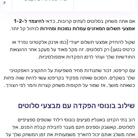
יות
אם אתה משחק בסלוטים לעתים קרובות, כדאי
להיצמד ל-1-2
אמצעי תשלום המאזנים עמלות נמוכות ומהירות
לניהול קל יותר.
שקול להחזיק אמצעי תשלום ייעודי (כמו ארנק אלקטרוני נפרד או
כרטיס נטען) רק לסלוטים. זה מקל מאוד על מעקב אחר ההוצאות
החודשיות שלך ועוזר לרסן הפקדות אימפולסיביות.
עם קריפטו, זכור שתנודות מחיר משפיעות על התקציב האפקטיבי
שלך בשקלים. הסכום שאתה מפקיד בקריפטו עשוי להיות שווה פחות
כשאתה מושך, אז שמור על תקופות משחק קצרות והמר לפי הצורך.
שילוב בונוסי הפקדה עם מבצעי סלוטים
רוב בתי הקזינו באונליין מציעים בונוסי רילוד שוטפים ספציפיים
לסלוטים, קאשבק וספינים חינם מעבר לחבילת קבלת הפנים. איך
אתה משלב אותם יכול להאריך משמעותית את זמן המשחק שלך על