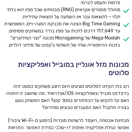
פרסות ופעמון ליברטי.
מחוללי מספרים אקראיים (RNG) מבטיחים שכל ספין הוא בלתי
תלוי – לתוצאות עבר אין השפעה על תוצאות עתידיות.
Big Time Gaming הציגה את מכניקת המגה-וייס, המאפשרת
עד 117,649 דרכים לזכות על ספין בודד במשחקים מסוימים.
Mega Moolah של Microgaming מכונה "יוצר המיליונרים"
בזכות ההיסטוריה שלה של תשלומי ג'קפוט של מיליוני דולרים.
מכונות מזל אונליין במובייל ואפליקציות
סלוטים
ROYSPINS
חבילת קבלת פנים: עד 250% בונוס עד €2,000 + 200 ספינים
חינם על ההפקדות הראשונות
רוב בתי הקזינו לסלוטים מציעים היום היצע משחקים כמעט זהה
בדפדפני מובייל ובאפליקציות iOS/אנדרואיד. מה שחשוב זו החוויה:
MEGAPARI
האם קל להקיש על הכפתורים במסך קטן? האם המשחק נטען
בונוס קבלת פנים: עד 125% בונוס עד €450 + 250 ספינים חינם
בצורה חלקה? האם המעברים טבעיים ומהירים?
מבחינת אבטחה, היצמד לרשתות מוכרות (הימנע מ-Wi-Fi ציבורי)
WAZBEE
חבילת קבלת פנים: עד 280% בונוס עד €2,200 + 230 ספינים
ואפשר נעילת אפליקציה ואימות דו-שלבי במידת האפשר. התראות