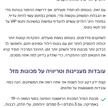
עם זאת, בונוסים לא תמיד מועילים. אם דרישות ההימור גבוהות מדי
או הגבלות המשחק נוקשות מדי, משחק במזומן עשוי להיות עדיף.
במיוחד הייג' רולרים עשויים להעדיף גמישות במשיכות ותנאי VIP על
פני תנאי בונוס.
לשחקנים מזדמנים, בונוסים באמת מועילים. הפקדות קטנות יותר
יכולות להספיק ליותר זמן עם בונוסי רילוד וספינים חינם, ולאפשר לך
לבדוק יותר מכונות מזל ולשחק יותר זמן. ההרגל המרכזי: תמיד קרא
את התנאים לפני ההפקדה, כדי שתדע בדיוק למה אתה מסכים.
עובדות מעניינות וטריוויה על מכונות מזל
קצת ידע רקע יכול לשנות איך אתה רואה את המשחקים. הנה כמה
עובדות משעשעות על סלוטים.
מכונת המזל המכנית הראשונה הופיעה בסוף המאה ה-19
באמריקה, עם 3 גלגלים ו-5 סמלים: יהלומים, עלי תלתן, לבבות,