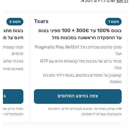
הראשי
שלנו לדירוג המלא.
Tsars
מקום 1
מקום 2
בונוס 100% עד 300€ + 100 ספיני בונוס
על ההפקדה הראשונה במכונות מזל
חינם על מכו
ספקי סלוטים מובילים כולל Pragmatic Play, NetEnt
תמה קוסמית עם
ועוד
פנימיים
מבחר נרחב של מכונות מזל קלאסיות ווידאו עם RTP
טורנירי סלוטים
גבוה
משיכות מהירות
קאשבק על הפסדים בסלוטים, בונוסי רילוד ותוכנית
נאמנות
צפה בהיצע הסלוטים
גלה 
18+ שחק באחריות. תנאים מגבילים חלים. הזמינות
תמיד בדוק את ד
והמבצעים עשויים להשתנות.
המקסימליות לפני