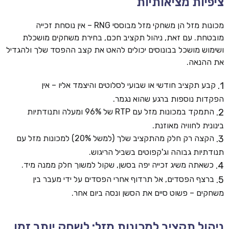
ציפיות מציאותיות
מכונות מזל הן משחקי מזל מבוססי RNG – אין נוסחת זכייה
מובטחת. עם זאת, ניהול תקציב חכם, בחירת משחקים מושכלת
ושימוש מושכל בבונוסים יכולים להאט את קצב ההפסד שלך ולהגדיל
את ההנאה.
קבע תקציב חודשי או שבועי לסלוטים והיצמד אליו – אין
הפקדות נוספות ברגע שהוא נגמר.
התמקד במכונות מזל עם RTP של 96% ומעלה ותנודתיות
בינונית לחוויה מאוזנת.
הקצה רק חלק מהתקציב שלך (למשל 20%) למכונות מזל עם
תנודתיות גבוהה וג'קפוטים בשביל הריגוש.
כשאתה משיג זכייה יפה בסשן, שקול למשוך חלק ממנה מיד.
ברצף הפסדים, אל תרדוף אחרי הפסדים על ידי מעבר בין
משחקים – פשוט סיים את הסשן ונסה ביום אחר.
ניהול תקציב למכונות מזל: לשחק יותר זמן