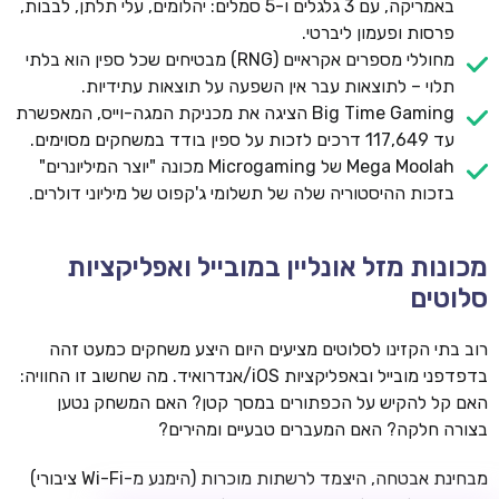
באמריקה, עם 3 גלגלים ו-5 סמלים: יהלומים, עלי תלתן, לבבות,
פרסות ופעמון ליברטי.
מחוללי מספרים אקראיים (RNG) מבטיחים שכל ספין הוא בלתי
תלוי – לתוצאות עבר אין השפעה על תוצאות עתידיות.
Big Time Gaming הציגה את מכניקת המגה-וייס, המאפשרת
עד 117,649 דרכים לזכות על ספין בודד במשחקים מסוימים.
Mega Moolah של Microgaming מכונה "יוצר המיליונרים"
בזכות ההיסטוריה שלה של תשלומי ג'קפוט של מיליוני דולרים.
TSARS
מכונות מזל אונליין במובייל ואפליקציות
חבילת קבלת פנים: בונוס 100% עד 300€ + 100 ספיני בונוס על
סלוטים
ההפקדה הראשונה
CASOO
רוב בתי הקזינו לסלוטים מציעים היום היצע משחקים כמעט זהה
בונוס מתגלגל עד 2,000 ₪ + 200 ספינים חינם לשחקנים
בדפדפני מובייל ובאפליקציות iOS/אנדרואיד. מה שחשוב זו החוויה:
חדשים
האם קל להקיש על הכפתורים במסך קטן? האם המשחק נטען
בצורה חלקה? האם המעברים טבעיים ומהירים?
ROYSPINS
חבילת קבלת פנים: עד 250% בונוס עד €2,000 + 200 ספינים
מבחינת אבטחה, היצמד לרשתות מוכרות (הימנע מ-Wi-Fi ציבורי)
חינם על ההפקדות הראשונות