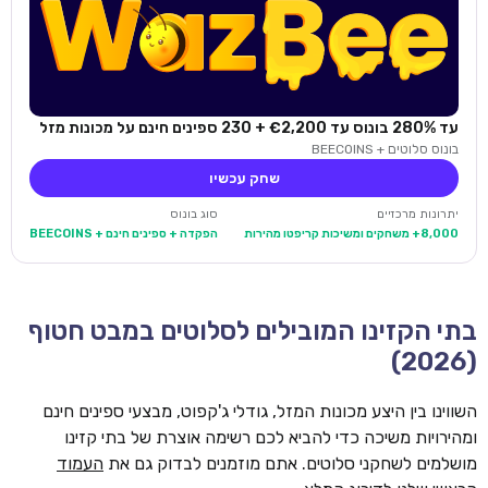
עד 280% בונוס עד €2,200 + 230 ספינים חינם על מכונות מזל
בונוס סלוטים + BEECOINS
שחק עכשיו
יתרונות מרכזיים
סוג בונוס
8,000+ משחקים ומשיכות קריפטו מהירות
הפקדה + ספינים חינם + BEECOINS
בתי הקזינו המובילים לסלוטים במבט חטוף
(2026)
השווינו בין היצע מכונות המזל, גודלי ג'קפוט, מבצעי ספינים חינם
ומהירויות משיכה כדי להביא לכם רשימה אוצרת של בתי קזינו
מושלמים לשחקני סלוטים. אתם מוזמנים לבדוק גם את
העמוד