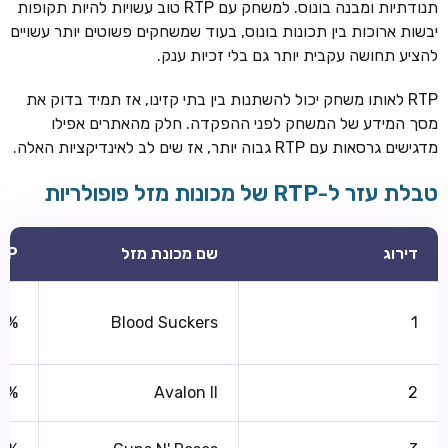
תנודתיות ומבנה בונוס. למשחק עם RTP טוב עשויות להיות תקופות
יבשות ארוכות בין תכונות בונוס, בעוד שמשחקים פשוטים יותר עשויים
להציע תחושה עקבית יותר גם בלי זכיות ענק.
RTP לאותו משחק יכול להשתנות בין בתי קזינו, אז תמיד בדוק את
מסך המידע של המשחק לפני ההפקדה. חלק מהאתרים אפילו
מדגישים גרסאות עם RTP גבוה יותר, אז שים לב לאינדיקציות האלה.
טבלת עזר ל-RTP של מכונות מזל פופולריות
דירוג
שם מכונת מזל
TP
0%
Blood Suckers
1
0%
Avalon II
2