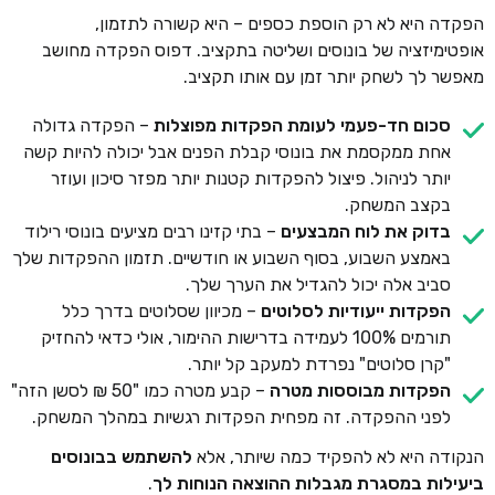
הפקדה היא לא רק הוספת כספים – היא קשורה לתזמון,
אופטימיזציה של בונוסים ושליטה בתקציב. דפוס הפקדה מחושב
מאפשר לך לשחק יותר זמן עם אותו תקציב.
סכום חד-פעמי לעומת הפקדות מפוצלות
– הפקדה גדולה
אחת ממקסמת את בונוסי קבלת הפנים אבל יכולה להיות קשה
יותר לניהול. פיצול להפקדות קטנות יותר מפזר סיכון ועוזר
בקצב המשחק.
בדוק את לוח המבצעים
– בתי קזינו רבים מציעים בונוסי רילוד
באמצע השבוע, בסוף השבוע או חודשיים. תזמון ההפקדות שלך
סביב אלה יכול להגדיל את הערך שלך.
הפקדות ייעודיות לסלוטים
– מכיוון שסלוטים בדרך כלל
תורמים 100% לעמידה בדרישות ההימור, אולי כדאי להחזיק
"קרן סלוטים" נפרדת למעקב קל יותר.
הפקדות מבוססות מטרה
– קבע מטרה כמו "50 ₪ לסשן הזה"
לפני ההפקדה. זה מפחית הפקדות רגשיות במהלך המשחק.
הנקודה היא לא להפקיד כמה שיותר, אלא
להשתמש בבונוסים
ביעילות במסגרת מגבלות ההוצאה הנוחות לך
.