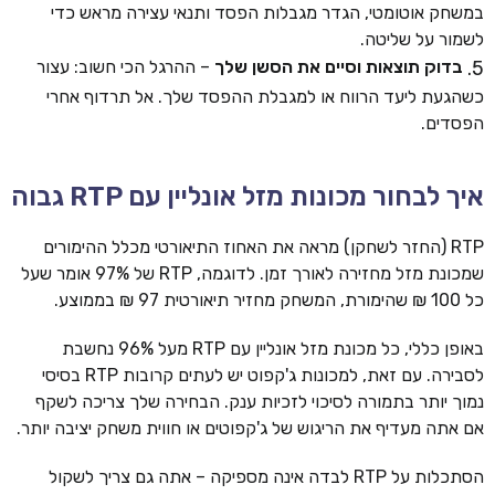
במשחק אוטומטי, הגדר מגבלות הפסד ותנאי עצירה מראש כדי
לשמור על שליטה.
בדוק תוצאות וסיים את הסשן שלך
– ההרגל הכי חשוב: עצור
כשהגעת ליעד הרווח או למגבלת ההפסד שלך. אל תרדוף אחרי
הפסדים.
איך לבחור מכונות מזל אונליין עם RTP גבוה
RTP (החזר לשחקן) מראה את האחוז התיאורטי מכלל ההימורים
שמכונת מזל מחזירה לאורך זמן. לדוגמה, RTP של 97% אומר שעל
כל 100 ₪ שהימורת, המשחק מחזיר תיאורטית 97 ₪ בממוצע.
באופן כללי, כל מכונת מזל אונליין עם RTP מעל 96% נחשבת
לסבירה. עם זאת, למכונות ג'קפוט יש לעתים קרובות RTP בסיסי
נמוך יותר בתמורה לסיכוי לזכיות ענק. הבחירה שלך צריכה לשקף
אם אתה מעדיף את הריגוש של ג'קפוטים או חווית משחק יציבה יותר.
הסתכלות על RTP לבדה אינה מספיקה – אתה גם צריך לשקול