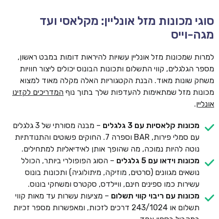
סוגי מכונות מזל אונליין: מקלאסי ועד
מגה-וייס
למרות שמכונות מזל אונליין עשויות להיראות דומות במבט ראשון,
מספר הגלגלים, קווי התשלום ותכונות הבונוס יכולים ליצור חוויות
משחק שונות מאוד. הבנת הקטגוריות האלה מקלה מאוד למצוא
מכונות מזל שמתאימות להעדפות שלך בתוך נוף
המדריכים לקזינו
אונליין
.
מכונות קלאסיות עם 3 גלגלים
– מבנה מסורתי של 3 גלגלים
עם סמלי פירות, BAR וספרה 7. החוקים פשוטים והתנודתיות
נוטה להיות נמוכה, מה שהופך אותן לאידיאליות למתחילים.
מכונות וידאו עם 5 גלגלים
– הסוג הפופולרי ביותר, הכולל
נושאים מגוונים (סרטים, מוזיקה, מיתולוגיה) ותכונות בונוס
עשירות כמו ספינים חינם, וויילדס, סקטרס ומשחקי בונוס.
מכונות עם ריבוי קווי תשלום
– מציעות עשרות עד מאות קווי
תשלום או 243/1024 דרכים לזכות, ומאפשרות מספר זכיות