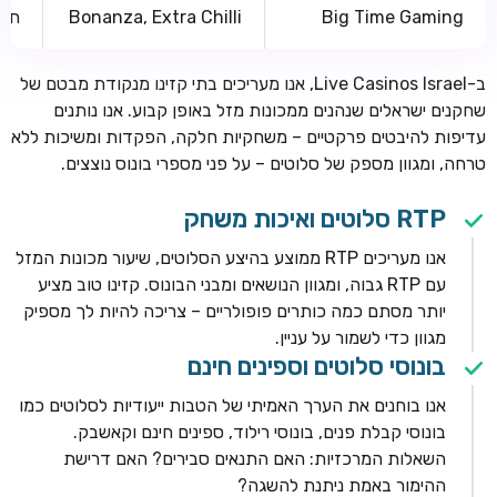
Big Time Gaming
Bonanza, Extra Chilli
חלו
ב-Live Casinos Israel, אנו מעריכים בתי קזינו מנקודת מבטם של
שחקנים ישראלים שנהנים ממכונות מזל באופן קבוע. אנו נותנים
עדיפות להיבטים פרקטיים – משחקיות חלקה, הפקדות ומשיכות ללא
טרחה, ומגוון מספק של סלוטים – על פני מספרי בונוס נוצצים.
RTP סלוטים ואיכות משחק
אנו מעריכים RTP ממוצע בהיצע הסלוטים, שיעור מכונות המזל
עם RTP גבוה, ומגוון הנושאים ומבני הבונוס. קזינו טוב מציע
יותר מסתם כמה כותרים פופולריים – צריכה להיות לך מספיק
מגוון כדי לשמור על עניין.
בונוסי סלוטים וספינים חינם
אנו בוחנים את הערך האמיתי של הטבות ייעודיות לסלוטים כמו
בונוסי קבלת פנים, בונוסי רילוד, ספינים חינם וקאשבק.
השאלות המרכזיות: האם התנאים סבירים? האם דרישת
ההימור באמת ניתנת להשגה?