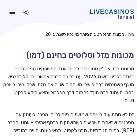
בית
מכונות המזל הטובות ביותר באונליין לשנת 2016
משחקים אונליין
מכונות מזל וסלוטים בחינם (דמו)
משחקים חינמיים
סלוטים אונליין
מכונות מזל אונליין ממשיכות להיות אחד המשחקים הפופולריים
ביותר בקזינו בשנת 2026. עם כל כך הרבה אפשרויות, קל להרגיש
מדריכי קזינו
מוצף כשמנסים לבחור אילו משחקים שווים את הזמן שלך והיכן לשחק
מונדיאל 2026 הימורים
בהם. העמוד הזה נועד לחתוך דרך הבלבול ומציע מידע פרקטי
וישים.
בלאקג'ק אונליין
בקרה אונליין
זה לא סתם עוד רשימה של שמות פופולריים. חפרנו לעומק על
הפרטים שבאמת משפיעים כשמשחקים בכסף אמיתי – אחוזי החזר
וידאו פוקר
(RTP), רמות תנודתיות, מבני ג'קפוט, תנאי בונוס, חוויה במובייל,
בונוסים בקזינו אונליין