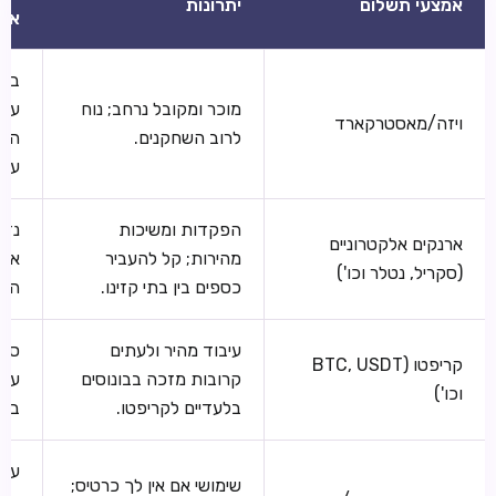
אמצעי תשלום
יתרונות
אלי
בנק
מוכר ומקובל נרחב; נוח
עשו
ויזה/מאסטרקארד
לרוב השחקנים.
הימ
עסק
הפקדות ומשיכות
נדר
ארנקים אלקטרוניים
מהירות; קל להעביר
את 
(סקריל, נטלר וכו')
כספים בין בתי קזינו.
האר
עיבוד מהיר ולעתים
סיכ
קריפטו (BTC, USDT
קרובות מזכה בבונוסים
עסק
וכו')
בלעדיים לקריפטו.
בדו
עיב
שימושי אם אין לך כרטיס;