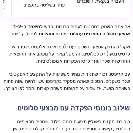
העברה בנקאית / שוברים
יכו
עוזר בשליטה בתקציב.
יות
אם אתה משחק בסלוטים לעתים קרובות, כדאי
להיצמד ל-1-2
אמצעי תשלום המאזנים עמלות נמוכות ומהירות
לניהול קל יותר.
שקול להחזיק אמצעי תשלום ייעודי (כמו ארנק אלקטרוני נפרד או
כרטיס נטען) רק לסלוטים. זה מקל מאוד על מעקב אחר ההוצאות
החודשיות שלך ועוזר לרסן הפקדות אימפולסיביות.
עם קריפטו, זכור שתנודות מחיר משפיעות על התקציב האפקטיבי
שלך בשקלים. הסכום שאתה מפקיד בקריפטו עשוי להיות שווה פחות
כשאתה מושך, אז שמור על תקופות משחק קצרות והמר לפי הצורך.
שילוב בונוסי הפקדה עם מבצעי סלוטים
רוב בתי הקזינו באונליין מציעים בונוסי רילוד שוטפים ספציפיים
לסלוטים, קאשבק וספינים חינם מעבר לחבילת קבלת הפנים. איך