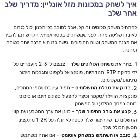
איך לשחק במכונות מזל אונליין: מדריך שלב
אחר שלב
להתחיל משחק סלוטים זה קל, אבל לסובב בלי תכנון יכול לגרום
לאובדן שליטה מהר. לפני שמשחקים בכסף אמיתי, הקדש זמן להבין
את מבנה המשחק וטווח ההימורים. גישה כזו היא הרבה יותר בטוחה
ומהנה.
בחר את משחק הסלוטים שלך
– צמצם ל-2-3 מועמדים על
ידי בדיקת RTP, תנודתיות, פוטנציאל ג'קפוט ומגבלות הימור
מינימום/מקסימום.
בדוק את טבלת התשלומים
– תמיד עיין בתשלומי הסמלים,
פונקציות הוויילד/סקטר וכיצד להפעיל ספינים חינם או סיבובי
בונוס במסך המידע של המשחק.
קבע את גודל ההימור שלך
– כוונן את ערך המטבע ואת קווי
התשלום כך שההימור שלך לספין לא יעלה על 1-2% מתקציב
הסשן הכולל שלך.
סובב או השתמש במשחק אוטומטי
– אם אתה משתמש