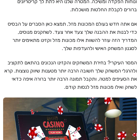
ונוחות הפקדה ומשיכה. המטרה שלנו היא לתת לך קריטריונים
ברורים לקבלת החלטות מושכלות.
קזינו קריפטו
קזינו PayPal
אם אתה חדש בעולם המכונות מזל, תמצא כאן הסברים על הבסיס
כדי לבנות את ההבנה שלך צעד אחר צעד. לשחקנים מנוסים,
טורנירי קזינו
המדריך הזה עוזר להשוות אילו מכונות מזל וקזינו מתאימים יותר
הימורי ספורט
לסגנון המשחק האישי ולהעדפות שלך.
אודות
המסר העיקרי? בחירת המשחקים והקזינו הנכונים בהתאם לתקציב
צור קשר
ולהרגלי המשחק שלך חשובה הרבה יותר מטענות שיווק נוצצות. קרא
את הסעיפים למטה, ותקבל תמונה הרבה יותר ברורה איפה כדאי
בלוג וחדשות
לשחק ואילו מכונות מזל לנסות קודם.
ביקורות
חדשות
טיפים
מדריכים