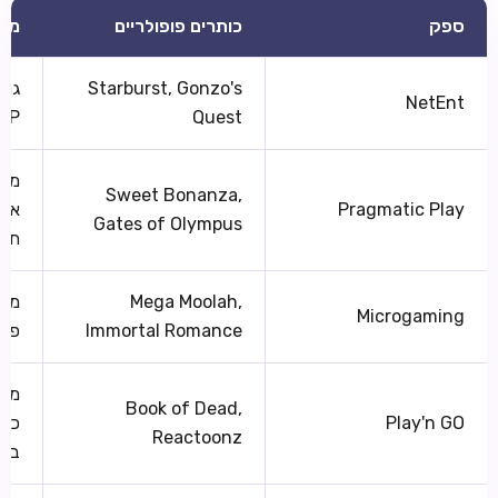
ספק
כותרים פופולריים
מאפ
Starburst, Gonzo's
גרפ
NetEnt
Quest
RTP ר
מגה
Sweet Bonanza,
Pragmatic Play
אשכ
Gates of Olympus
תכו
Mega Moolah,
מומ
Microgaming
Immortal Romance
פרו
מות
Book of Dead,
Play'n GO
כות
Reactoonz
בינ