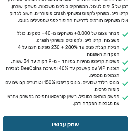
זמן של 3 ימים לניצול. המשחקים כוללים משבצות, משחקי שולחן,
קזינו לייב, משחקי ג'קפוט ומשחקי crash פופולריים. חשוב לבדוק
אילו משחקים תורמים לדרישת ההימור לפני שמפעילים בונוס.
מבחר עצום של 8,000+ משחקים מ-40+ ספקים, כולל
משבצות, קזינו לייב, ג'קפוטים ומשחקי crash.
חבילת קבלת פנים עד 280% + 230 ספינים חינם על 4
הפקדות ראשונות.
משיכות קריפטו מהירות במיוחד – מ-9 דקות עד 34 שעות.
תוכנית VIP עם קאשבק עד 40% ומערכת BeeCoins לצבירת
תגמולים נוספים.
בונוסי רילוד שבועיים, בונוס קריפטו 150% וטורנירים קבועים עם
קופות פרסים.
ממשק מותאם למובייל, רישיון קוראסאו ותמיכה במשחק אחראי
עם מגבלות הפקדה וזמן.
שחק עכשיו