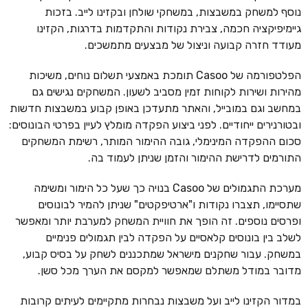
נוסף למשחק במשבצות, במשחקי שולחן ובקזינו לייב. בזכות
גיימיפיקציה חכמה, צבירת נקודות והתקדמות בדרגות, הקזינו
מעודד חזרה קבועה וניצול של מבצעים מתמשכים.
הפלטפורמה של Casoo תומכת באמצעי תשלום נוחים, משיכות
מהירות ושירות לקוחות זמין מסביב לשעון. המשחקים נגישים גם
במחשב וגם במובייל, והאתר מתעדכן באופן קבוע במשבצות חדשות
ובטורנירים ייחודיים. לפני ביצוע הפקדה מומלץ לעיין בפרטי הבונוסים:
סכום ההפקדה המינימלי, גובה ההימור המותר, רשימת המשחקים
התורמים לדרישת ההימור והזמן שניתן לעמוד בה.
מערכת התגמולים של Casoo בנויה כך שעל כל הימור ומשימה
שתסיימו, תצברו נקודות ו"ארטיפקטים" שניתן להמיר לבונוסים
ופרסים נוספים. זה הופך את חוויית המשחק למערבת יותר ומאפשר
לשלב בין בונוסים קלאסיים על הפקדה לבין תגמולים פנימיים
במשחק. עבור שחקנים מישראל שמתכננים לשחק על בסיס קבוע,
מדובר במודל משתלם שמאפשר למקסם את הערך מכל סשן.
במדור הקזינו לייב ועל משבצות נבחרות מתקיימים לעיתים קרובות