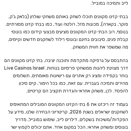
לייב ותמיכה במובייל.
בבתי קזינו מקוונים תוכלו לשחק באותם משחקי שולחן (בלאק ג'ק,
פוקר, בקארה), מכונות מזל, רולטה ועוד, כמו בבתי קזינו מסורתיים.
בנוסף, רוב הבתי קזינו המקוונים מציעים מבצעי קידום כמו בונוסי
קבלת פנים, סיבובים בחינם ובונוסי רילוד לשחקנים חדשים וקיימים,
מה שמשפר את חווית המשחק.
בהתבסס על גרפיקה מתקדמת ותוכנה יציבה, בתי קזינו מקוונים הם
דרך מצוינת ליהנות ממשחקי פרימיום בנוחות. Live Casinos Israel
בוחר בקפידה ומציג רק אתרים עם רישיונות מאומתים, תשלומים
מהירים ותמיכה בעברית. עם זאת, כמו בכל הימור, קיים סיכון
להפסד. לכן, משחק אחראי והגדרת תקציב הם קריטיים.
בעמוד זה ריכזנו את 6 בתי הקזינו המקוונים המובילים המתאימים
לשחקנים ישראלים בשנת 2026, קריטריוני הבחירה שלנו, מידע על
הפקדות/משיכות בשקלים, דילרים לייב, שימוש במובייל, מדריך
בונוסים ומשחק אחראי, הכל במקום אחד. אתם יכולים לקפוץ ישר