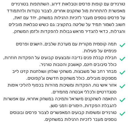
טורנירים עם קופות פרסים וטבלאות דירוג. השתתפות בטורנירים
מאפשרת להתחרות מול שחקנים אחרים, לצבור נקודות ולהתמודד
על פרסים נוספים מעבר לזכיות הרגילות במשחק. יחד עם זאת,
חשוב לשמור תמיד על שליטה בתקציב: גם כשיש טבלאות מובילים
והגרלות, כדאי להגדיר מראש גבולות להפקדות ולזמן המשחק.
תמה קוסמית מקורית עם מערכת שלבים, הישגים ופרסים
פנימיים על פעילות.
חבילת קבלת פנים נדיבה ומבצעים קבועים על הפקדות חוזרות,
כולל סיבובים חינם, קאשבק והטבות טורניר.
מבחר רחב של משבצות, משחקי שולחן ושולחנות קזינו לייב
מספקים מובילים, כולל משחקים חדשים וג'קפוטים.
אזור אישי נוח, הפקדות ומשיכות מהירות בכפוף להליכי אימות
סטנדרטיים ולכללי אבטחה מחמירים.
התאמה לשחקנים מישראל ותמיכה במשחק אחראי, עם אפשרות
להגבלת הפקדות, הימורים וזמני סשן.
טורנירים ומשימות קבועים המאפשרים לצבור פרסים ובונוסים
נוספים מעבר לזכיות הרגילות במשחקים.