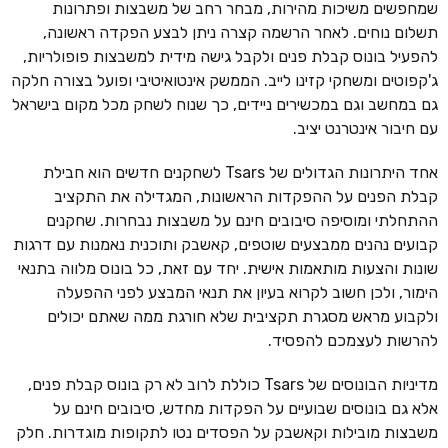
שמחפשים משיכות מהירות, מבחר רחב של משבצות ופתרונות
תשלום נוחים. לאחר הרשמה קצרה ניתן לבצע הפקדה ראשונה,
להפעיל בונוס קבלת פנים ולקבל גישה מידית למשבצות פופולריות,
ג'קפוטים ומשחקי קזינו לייב. הממשק אינטואיטיבי ופועל בצורה חלקה
גם במחשב וגם במכשירים ניידים, כך שנוח לשחק מכל מקום בישראל
עם חיבור אינטרנט יציב.
אחד היתרונות הגדולים של Tsars לשחקנים חדשים הוא חבילת
קבלת הפנים על ההפקדות הראשונות, המגדילה את התקציב
ההתחלתי ומוסיפה סיבובים חינם על משבצות נבחרות. שחקנים
קבועים נהנים ממבצעים שוטפים, קאשבק ותוכנית נאמנות עם דרגות
שונות והצעות מותאמות אישית. יחד עם זאת, כל בונוס מלווה בתנאי
הימור, ולכן חשוב לקרוא בעיון את תנאי המבצע לפני ההפעלה
ולקבוע מראש מסגרת תקציבית שלא חורגת ממה שאתם יכולים
להרשות לעצמכם להפסיד.
מדיניות הבונוסים של Tsars כוללת לרוב לא רק בונוס קבלת פנים,
אלא גם בונוסים שבועיים על הפקדות מחדש, סיבובים חינם על
משבצות מובילות וקאשבק על הפסדים נטו לתקופות מוגדרות. חלק