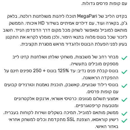
עם קופות פרסים גדולות.
בקזינו הלייב של MegaPari תוכלו ליהנות משולחנות רולטה, בלאק
ג'ק, בקארה ועוד, עם דילרים אמיתיים בשידור HD איכותי. הממשק
מותאם למובייל ומאפשר לשחק מכל מקום דרך הדפדפן הנייד. חשוב
לזכור שכל בונוס מלווה בתנאי הימור, ולכן מומלץ לקרוא את התקנון
בעיון לפני הפעלת הבונוס ולהגדיר מראש מסגרת תקציבית.
מבחר רחב של משבצות, משחקי שולחן ושולחנות קזינו לייב
מספקים מובילים בתעשייה.
בונוס קבלת פנים נדיב: עד 125% בונוס + 250 ספינים חינם על
ההפקדה הראשונה.
בונוסי רילוד שבועיים, קאשבק, תוכנית נאמנות וטורנירים קבועים
עם קופות פרסים.
אמצעי תשלום מגוונים: כרטיסי אשראי, ארנקים אלקטרוניים
ומטבעות קריפטוגרפיים.
ממשק מותאם למובייל, תמיכה בשקלים ושירות לקוחות בעברית.
רישיון קוראסאו, הצפנת SSL מתקדמת וכלים למשחק אחראי
באזור האישי.