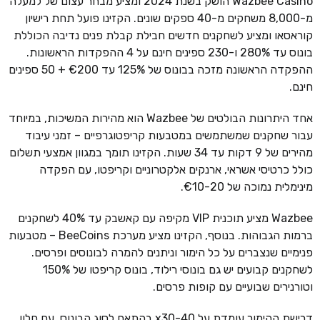
Wazbee Casino הושק בשנת 2024 ומציע מבחר עצום של למעלה
מ-8,000 משחקים מ-40 ספקים שונים. הקזינו פועל תחת רישיון
קוראסאו ומציע לשחקנים חדשים חבילת קבלת פנים נדיבה הכוללת
בונוס עד 280% ו-230 ספינים חינם על 4 ההפקדות הראשונות.
ההפקדה הראשונה מזכה בבונוס של 125% עד €200 + 50 ספינים
חינם.
אחד היתרונות הבולטים של Wazbee הוא מהירות המשיכות, במיוחד
עבור שחקנים שמשתמשים במטבעות קריפטוגרפיים – זמני עיבוד
מהירים של 9 דקות עד 34 שעות. הקזינו תומך במגוון אמצעי תשלום
כולל כרטיסי אשראי, ארנקים אלקטרוניים וקריפטו, עם הפקדה
מינימלית נמוכה של €10-20.
Wazbee מציע תוכנית VIP מקיפה עם קאשבק עד 40% לשחקנים
ברמות הגבוהות. בנוסף, הקזינו מציע מערכת BeeCoins – מטבעות
פנימיים שנצברים על כל הימור וניתנים להמרה לבונוסים ופרסים.
לשחקנים קבועים יש גם בונוסי רילוד, בונוס קריפטו של 150%
וטורנירים שבועיים עם קופות פרסים.
דרישת ההימור עומדת על x30-40 בהתאם לסוג הבונוס, עם חלון