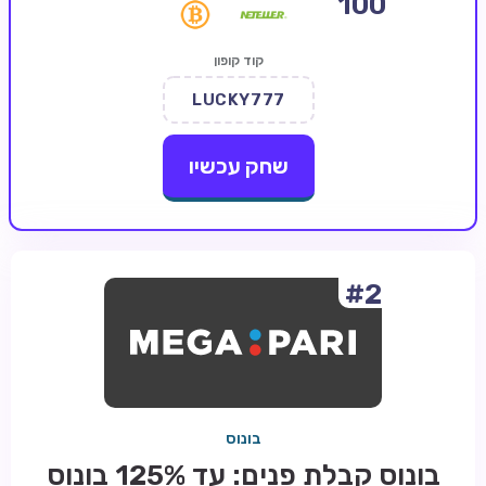
100
קזינו קריפטו
קוד קופון
קזינו PayPal
LUCKY777
טורנירי קזינו
הימורי ספורט
שחק עכשיו
אודות
צור קשר
בלוג וחדשות
#2
ביקורות
חדשות
טיפים
בונוס
מדריכים
בונוס קבלת פנים: עד 125% בונוס