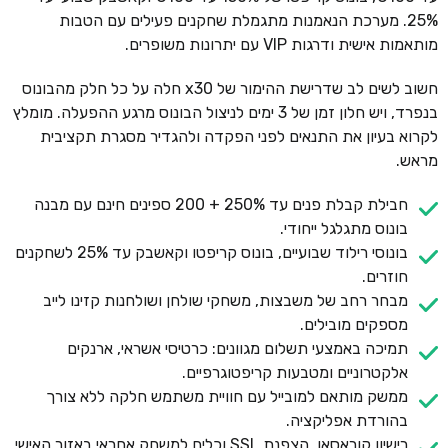
25%. מערכת הנאמנות מתגמלת שחקנים פעילים עם הטבות
מותאמות אישית ודרגות VIP עם יתרונות משופרים.
חשוב לשים לב שדרישת ההימור של x30 חלה על כל חלק מהבונוס
בנפרד, ויש חלון זמן של 3 ימים לניצול הבונוס מרגע ההפעלה. מומלץ
לקרוא בעיון את התנאים לפני הפקדה ולהגדיר מסגרת תקציבית
מראש.
חבילת קבלת פנים עד 250% + 200 ספינים חינם עם מבנה
בונוס מתגלגל ייחודי.
בונוסי רילוד שבועיים, בונוס קריפטו וקאשבק עד 25% לשחקנים
חוזרים.
מבחר רחב של משבצות, משחקי שולחן ושולחנות קזינו לייב
מספקים מובילים.
תמיכה באמצעי תשלום מגוונים: כרטיסי אשראי, ארנקים
אלקטרוניים ומטבעות קריפטוגרפיים.
ממשק מותאם למובייל עם חוויית משתמש חלקה ללא צורך
בהורדת אפליקציה.
רישיון קוראסאו, הצפנת SSL וכלים למשחק אחראי באזור האישי.