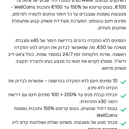
לשחקנים קבועים, Welle מציע בונוס רילוד שבועי של 50% עד
€100, בונוס קריפטו של 150% עד €100 ותוכנית WellCoins –
מטבעות נאמנות שנצברים על כל הימור וניתנים להמרה לפרסים,
ספינים חינם ובונוסים. המערכת מעודדת משחק קבוע ומתגמלת
שחקנים פעילים.
הספינים ללא הפקדה כרוכים בדרישת הימור של x45 ומגבלת
משיכה של €50, מה שמאפשר לבדוק את הקזינו לפני הפקדה
ראשונה. שירות הלקוחות זמין 24/7 במספר שפות, כולל צ'אט לייב
ודוא"ל. מומלץ לקרוא את תנאי כל מבצע בעיון ולהגדיר תקציב
משחק מראש.
10 ספינים חינם ללא הפקדה בהרשמה – אפשרות לבדוק את
הקזינו ללא סיכון.
חבילת קבלת פנים עד 200% + 100 ספינים חינם עם דרישת
הימור x30 תחרותית.
בונוסי רילוד שבועיים, בונוס קריפטו 150% ותוכנית נאמנות
WellCoins.
מבחר מגוון של משבצות, משחקי שולחן ושולחנות קזינו לייב