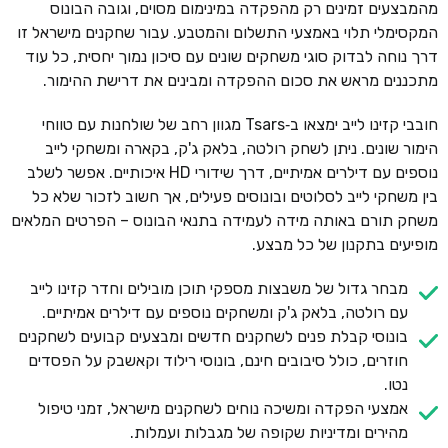
מהמבצעים זמינים רק מהפקדה במינימום מסוים, וגובה הבונוס
המקסימלי תלוי באמצעי התשלום והמטבע. עבור שחקנים מישראל זו
דרך נוחה לבדוק סוגי משחקים שונים עם סיכון נמוך יחסית, כל עוד
מתכננים מראש את סכום ההפקדה ומבינים את דרישת ההימור.
חובבי קזינו לייב ימצאו ב‑Tsars מגוון רחב של שולחנות עם טווחי
הימור שונים. ניתן לשחק רולטה, בלאק ג'ק, בקארה ומשחקי לייב
נוספים עם דילרים אמיתיים, דרך שידורי HD איכותיים. אפשר לשלב
בין משחקי לייב לסלוטים ובונוסים פעילים, אך חשוב לזכור שלא כל
משחק תורם באותה מידה לעמידה בתנאי הבונוס – הפרטים המלאים
מופיעים בתקנון של כל מבצע.
מבחר גדול של משבצות מספקי תוכן מובילים וחדר קזינו לייב
עם רולטה, בלאק ג'ק ומשחקים נוספים עם דילרים אמיתיים.
בונוסי קבלת פנים לשחקנים חדשים ומבצעים קבועים לשחקנים
חוזרים, כולל סיבובים חינם, בונוסי רילוד וקאשבק על הפסדים
נטו.
אמצעי הפקדה ומשיכה נוחים לשחקנים מישראל, זמני טיפול
מהירים ומדיניות שקופה של מגבלות ועמלות.