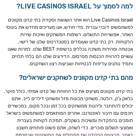
למה לסמוך על LIVE CASINOS ISRAEL?
Live Casinos Israel הוא אתר השוואת וסקירת בתי קזינו מקוונים
למשתמשים דוברי עברית. מדי חודש, אנו מעריכים מחדש את בונוסי
האתר, אפשרויות התשלום, רשימות המשחקים ואיכות שירות
הלקוחות. רק בתי קזינו שעומדים בסטנדרטים שלנו של רישוי,
אבטחה ומהירות משיכה נכללים ברשימת BEST שלנו. למרות שאנו
עשויים להרוויח הכנסות מפרסום, הדירוגים שלנו הם בלתי תלויים
ותמיד נותנים עדיפות לבטיחות ושביעות רצון השחקנים.
מהם בתי קזינו מקוונים לשחקנים ישראלים?
ROYSPINS
חבילת קבלת פנים: עד 250% בונוס עד €2,000 + 200 ספינים
חינם על ההפקדות הראשונות
בתי קזינו מקוונים מציעים את כל החוויות של קזינו אמיתי, כולל פוקר,
בלאק ג'ק, רולטה, משחקי מכונות מזל ומשחקי דילרים לייב. אתם
MEGAPARI
יכולים להתחבר וליהנות ממשחקים בכל זמן ובכל מקום, במכשירים
בונוס קבלת פנים: עד 125% בונוס עד €450 + 250 ספינים חינם
חכמים עם חיבור לאינטרנט. אתרים המותאמים למשתמשים בישראל
תומכים בהפקדות ומשיכות בשקלים, תמיכת לקוחות בעברית
WAZBEE
ואמצעי תשלום מוכרים. כדי לשחק, אתם פשוט פותחים חשבון
חבילת קבלת פנים: עד 280% בונוס עד €2,200 + 230 ספינים
באתר, מבצעים הפקדה ואז מתחילים את המשחקים שבחרתם.