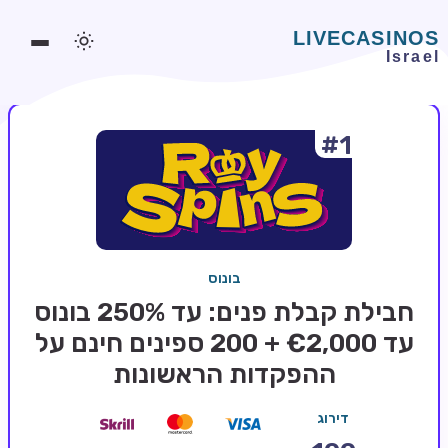
#1
משחקים אונליין
משחקים חינמיים
סלוטים אונליין
מדריכי קזינו
בונוס
מונדיאל 2026 הימורים
חבילת קבלת פנים: עד 250% בונוס
בלאקג'ק אונליין
עד €2,000 + 200 ספינים חינם על
ההפקדות הראשונות
בקרה אונליין
וידאו פוקר
דירוג
בונוסים בקזינו אונליין