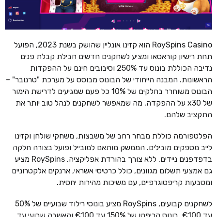
RoySpins Casino הוא קזינו אונליין שהושק בשנת 2023, הפועל
תחת רישיון קוראסאו ומציע לשחקנים חדשים חבילת קבלת פנים
נדיבה הכוללת בונוס עד 250% וסיבובים חינם על ההפקדות
הראשונות. המבנה הייחודי של הבונוס מבוסס על מערכת "טרנובר" –
הבונוס משוחרר בחלקים של 10% כל פעם שמגיעים לדרישת הימור
של x30 על ההפקדה, מה שמאפשר לשחקנים לנהל טוב יותר את
התקציב שלהם.
הפלטפורמה כוללת מבחר רחב של משבצות, משחקי שולחן וקזינו
לייב מספקים מובילים. הממשק מותאם למובייל ופועל בצורה חלקה
בדפדפנים ניידים, ללא צורך בהורדת אפליקציה. RoySpins מציע
גם אמצעי תשלום מגוונים, כולל כרטיסי אשראי, ארנקים אלקטרוניים
ומטבעות קריפטוגרפיים, עם משיכות מהירות יחסית.
לשחקנים קבועים, RoySpins מציע בונוסי רילוד שבועיים של 50%
עד €100, בונוס קריפטו של 150% עד €100 וקאשבק שבועי עד