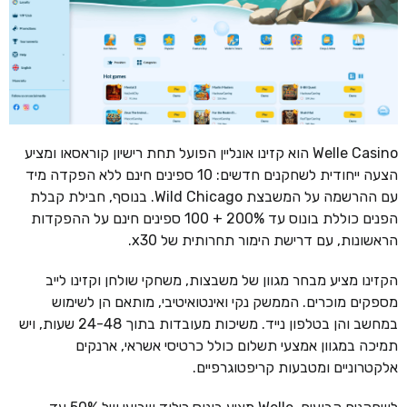
Welle Casino הוא קזינו אונליין הפועל תחת רישיון קוראסאו ומציע
הצעה ייחודית לשחקנים חדשים: 10 ספינים חינם ללא הפקדה מיד
עם ההרשמה על המשבצת Wild Chicago. בנוסף, חבילת קבלת
הפנים כוללת בונוס עד 200% + 100 ספינים חינם על ההפקדות
הראשונות, עם דרישת הימור תחרותית של x30.
הקזינו מציע מבחר מגוון של משבצות, משחקי שולחן וקזינו לייב
מספקים מוכרים. הממשק נקי ואינטואיטיבי, מותאם הן לשימוש
במחשב והן בטלפון נייד. משיכות מעובדות בתוך 24-48 שעות, ויש
תמיכה במגוון אמצעי תשלום כולל כרטיסי אשראי, ארנקים
אלקטרוניים ומטבעות קריפטוגרפיים.