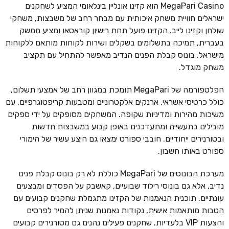
MegaPari Casino הוא קזינו אונליין בינלאומי המציע לשחקנים
ישראלים חוויית משחק איכותית עם מבחר רחב של משבצות, משחקי
שולחן וקזינו לייב. הקזינו פועל תחת רישיון קוראסאו ומציע ממשק
בעברית, תמיכה בתשלומים בשקלים ושירות לקוחות מותאם ללקוחות
מישראל. בונוס קבלת הפנים הנדיב מאפשר להתחיל עם תקציב
משחק מוגדל.
הפלטפורמה של MegaPari תומכת במגוון רחב של אמצעי תשלום,
כולל כרטיסי אשראי, ארנקים אלקטרוניים ומטבעות קריפטוגרפיים, עם
משיכות מהירות ומדיניות שקופה. המשחקים מסופקים על ידי ספקים
מובילים בתעשייה ומתעדכנים באופן קבוע במשבצות חדשות
ובטורנירים ייחודיים. חובבי ספורט ימצאו גם היצע עשיר של הימורי
ספורט באותו חשבון.
מערכת הבונוסים של MegaPari כוללת לא רק בונוס קבלת פנים
נדיב, אלא גם בונוסי רילוד שבועיים, קאשבק על הפסדים ומבצעים
עונתיים. תוכנית הנאמנות של הקזינו מתגמלת שחקנים קבועים עם
הטבות מותאמות אישית, נקודות נאמנות שניתן להמיר לפרסים
והצעות VIP בלעדיות. שחקנים פעילים נהנים גם מטורנירים קבועים