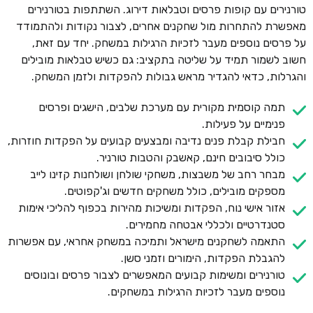
טורנירים עם קופות פרסים וטבלאות דירוג. השתתפות בטורנירים
מאפשרת להתחרות מול שחקנים אחרים, לצבור נקודות ולהתמודד
על פרסים נוספים מעבר לזכיות הרגילות במשחק. יחד עם זאת,
חשוב לשמור תמיד על שליטה בתקציב: גם כשיש טבלאות מובילים
והגרלות, כדאי להגדיר מראש גבולות להפקדות ולזמן המשחק.
תמה קוסמית מקורית עם מערכת שלבים, הישגים ופרסים
פנימיים על פעילות.
חבילת קבלת פנים נדיבה ומבצעים קבועים על הפקדות חוזרות,
כולל סיבובים חינם, קאשבק והטבות טורניר.
מבחר רחב של משבצות, משחקי שולחן ושולחנות קזינו לייב
מספקים מובילים, כולל משחקים חדשים וג'קפוטים.
אזור אישי נוח, הפקדות ומשיכות מהירות בכפוף להליכי אימות
סטנדרטיים ולכללי אבטחה מחמירים.
התאמה לשחקנים מישראל ותמיכה במשחק אחראי, עם אפשרות
להגבלת הפקדות, הימורים וזמני סשן.
טורנירים ומשימות קבועים המאפשרים לצבור פרסים ובונוסים
נוספים מעבר לזכיות הרגילות במשחקים.