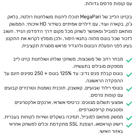
עם קופות פרסים גדולות.
בקזינו הלייב של MegaPari תוכלו ליהנות משולחנות רולטה, בלאק
ג'ק, בקארה ועוד, עם דילרים אמיתיים בשידור HD איכותי. הממשק
מותאם למובייל ומאפשר לשחק מכל מקום דרך הדפדפן הנייד. חשוב
לזכור שכל בונוס מלווה בתנאי הימור, ולכן מומלץ לקרוא את התקנון
בעיון לפני הפעלת הבונוס ולהגדיר מראש מסגרת תקציבית.
מבחר רחב של משבצות, משחקי שולחן ושולחנות קזינו לייב
מספקים מובילים בתעשייה.
בונוס קבלת פנים נדיב: עד 125% בונוס + 250 ספינים חינם על
ההפקדה הראשונה.
בונוסי רילוד שבועיים, קאשבק, תוכנית נאמנות וטורנירים קבועים
עם קופות פרסים.
אמצעי תשלום מגוונים: כרטיסי אשראי, ארנקים אלקטרוניים
ומטבעות קריפטוגרפיים.
ממשק מותאם למובייל, תמיכה בשקלים ושירות לקוחות בעברית.
רישיון קוראסאו, הצפנת SSL מתקדמת וכלים למשחק אחראי
באזור האישי.