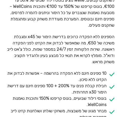
לשחקנים קבועים, Welle מציע בונוס רילוד שבועי של 50% עד
€100, בונוס קריפטו של 150% עד €100 ותוכנית WellCoins –
מטבעות נאמנות שנצברים על כל הימור וניתנים להמרה לפרסים,
ספינים חינם ובונוסים. המערכת מעודדת משחק קבוע ומתגמלת
שחקנים פעילים.
הספינים ללא הפקדה כרוכים בדרישת הימור של x45 ומגבלת
משיכה של €50, מה שמאפשר לבדוק את הקזינו לפני הפקדה
ראשונה. שירות הלקוחות זמין 24/7 במספר שפות, כולל צ'אט לייב
ודוא"ל. מומלץ לקרוא את תנאי כל מבצע בעיון ולהגדיר תקציב
משחק מראש.
10 ספינים חינם ללא הפקדה בהרשמה – אפשרות לבדוק את
הקזינו ללא סיכון.
חבילת קבלת פנים עד 200% + 100 ספינים חינם עם דרישת
הימור x30 תחרותית.
בונוסי רילוד שבועיים, בונוס קריפטו 150% ותוכנית נאמנות
WellCoins.
מבחר מגוון של משבצות, משחקי שולחן ושולחנות קזינו לייב