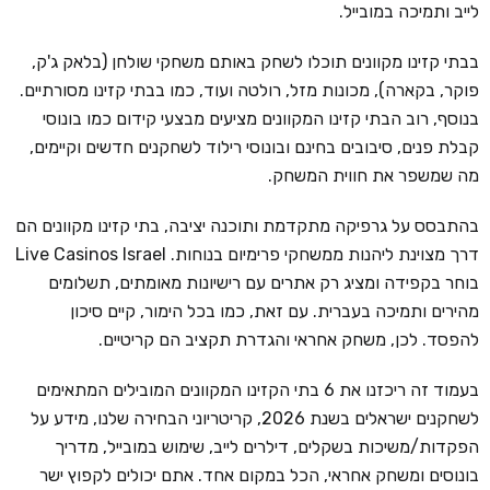
לייב ותמיכה במובייל.
בבתי קזינו מקוונים תוכלו לשחק באותם משחקי שולחן (בלאק ג'ק,
פוקר, בקארה), מכונות מזל, רולטה ועוד, כמו בבתי קזינו מסורתיים.
בנוסף, רוב הבתי קזינו המקוונים מציעים מבצעי קידום כמו בונוסי
קבלת פנים, סיבובים בחינם ובונוסי רילוד לשחקנים חדשים וקיימים,
מה שמשפר את חווית המשחק.
בהתבסס על גרפיקה מתקדמת ותוכנה יציבה, בתי קזינו מקוונים הם
דרך מצוינת ליהנות ממשחקי פרימיום בנוחות. Live Casinos Israel
בוחר בקפידה ומציג רק אתרים עם רישיונות מאומתים, תשלומים
מהירים ותמיכה בעברית. עם זאת, כמו בכל הימור, קיים סיכון
להפסד. לכן, משחק אחראי והגדרת תקציב הם קריטיים.
בעמוד זה ריכזנו את 6 בתי הקזינו המקוונים המובילים המתאימים
לשחקנים ישראלים בשנת 2026, קריטריוני הבחירה שלנו, מידע על
הפקדות/משיכות בשקלים, דילרים לייב, שימוש במובייל, מדריך
בונוסים ומשחק אחראי, הכל במקום אחד. אתם יכולים לקפוץ ישר