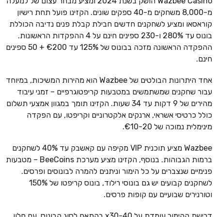
Wazbee Casino הושק בשנת 2024 ומציע מבחר עצום של למעלה
מ-8,000 משחקים מ-40 ספקים שונים. הקזינו פועל תחת רישיון
קוראסאו ומציע לשחקנים חדשים חבילת קבלת פנים נדיבה הכוללת
בונוס עד 280% ו-230 ספינים חינם על 4 ההפקדות הראשונות.
ההפקדה הראשונה מזכה בבונוס של 125% עד €200 + 50 ספינים
חינם.
אחד היתרונות הבולטים של Wazbee הוא מהירות המשיכות, במיוחד
עבור שחקנים שמשתמשים במטבעות קריפטוגרפיים – זמני עיבוד
מהירים של 9 דקות עד 34 שעות. הקזינו תומך במגוון אמצעי תשלום
כולל כרטיסי אשראי, ארנקים אלקטרוניים וקריפטו, עם הפקדה
מינימלית נמוכה של €10-20.
Wazbee מציע תוכנית VIP מקיפה עם קאשבק עד 40% לשחקנים
ברמות הגבוהות. בנוסף, הקזינו מציע מערכת BeeCoins – מטבעות
פנימיים שנצברים על כל הימור וניתנים להמרה לבונוסים ופרסים.
לשחקנים קבועים יש גם בונוסי רילוד, בונוס קריפטו של 150%
וטורנירים שבועיים עם קופות פרסים.
דרישת ההימור עומדת על x30-40 בהתאם לסוג הבונוס, עם חלון