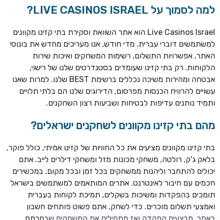
למה לסמוך על LIVE CASINOS ISRAEL?
Live Casinos Israel הוא אתר השוואת וסקירת בתי קזינו מקוונים
למשתמשים דוברי עברית. מדי חודש, אנו מעריכים מחדש את בונוסי
האתר, אפשרויות התשלום, רשימות המשחקים ואיכות שירות
הלקוחות. רק בתי קזינו שעומדים בסטנדרטים שלנו של רישוי,
אבטחה ומהירות משיכה נכללים ברשימת BEST שלנו. למרות שאנו
עשויים להרוויח הכנסות מפרסום, הדירוגים שלנו הם בלתי תלויים
ותמיד נותנים עדיפות לבטיחות ושביעות רצון השחקנים.
מהם בתי קזינו מקוונים לשחקנים ישראלים?
ROYSPINS
חבילת קבלת פנים: עד 250% בונוס עד €2,000 + 200 ספינים
חינם על ההפקדות הראשונות
בתי קזינו מקוונים מציעים את כל החוויות של קזינו אמיתי, כולל פוקר,
בלאק ג'ק, רולטה, משחקי מכונות מזל ומשחקי דילרים לייב. אתם
MEGAPARI
יכולים להתחבר וליהנות ממשחקים בכל זמן ובכל מקום, במכשירים
בונוס קבלת פנים: עד 125% בונוס עד €450 + 250 ספינים חינם
חכמים עם חיבור לאינטרנט. אתרים המותאמים למשתמשים בישראל
תומכים בהפקדות ומשיכות בשקלים, תמיכת לקוחות בעברית
WAZBEE
ואמצעי תשלום מוכרים. כדי לשחק, אתם פשוט פותחים חשבון
חבילת קבלת פנים: עד 280% בונוס עד €2,200 + 230 ספינים
באתר, מבצעים הפקדה ואז מתחילים את המשחקים שבחרתם.