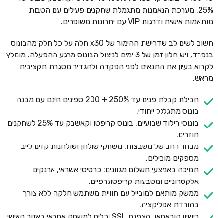
25%. מערכת הנאמנות מתגמלת שחקנים פעילים עם הטבות
מותאמות אישית ודרגות VIP עם יתרונות משופרים.
חשוב לשים לב שדרישת ההימור של x30 חלה על כל חלק מהבונוס
בנפרד, ויש חלון זמן של 3 ימים לניצול הבונוס מרגע ההפעלה. מומלץ
לקרוא בעיון את התנאים לפני הפקדה ולהגדיר מסגרת תקציבית
מראש.
חבילת קבלת פנים עד 250% + 200 ספינים חינם עם מבנה
בונוס מתגלגל ייחודי.
בונוסי רילוד שבועיים, בונוס קריפטו וקאשבק עד 25% לשחקנים
חוזרים.
מבחר רחב של משבצות, משחקי שולחן ושולחנות קזינו לייב
מספקים מובילים.
תמיכה באמצעי תשלום מגוונים: כרטיסי אשראי, ארנקים
אלקטרוניים ומטבעות קריפטוגרפיים.
ממשק מותאם למובייל עם חוויית משתמש חלקה ללא צורך
בהורדת אפליקציה.
רישיון קוראסאו, הצפנת SSL וכלים למשחק אחראי באזור האישי.