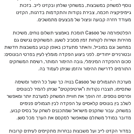
נוסף למשחק במשבצות, במשחקי שולחן ובקזינו לייב. בזכות
גיימיפיקציה חכמה, צבירת נקודות והתקדמות בדרגות, הקזינו
מעודד חזרה קבועה וניצול של מבצעים מתמשכים.
הפלטפורמה של Casoo תומכת באמצעי תשלום נוחים, משיכות
מהירות ושירות לקוחות זמין מסביב לשעון. המשחקים נגישים גם
במחשב וגם במובייל, והאתר מתעדכן באופן קבוע במשבצות חדשות
ובטורנירים ייחודיים. לפני ביצוע הפקדה מומלץ לעיין בפרטי הבונוסים:
סכום ההפקדה המינימלי, גובה ההימור המותר, רשימת המשחקים
התורמים לדרישת ההימור והזמן שניתן לעמוד בה.
מערכת התגמולים של Casoo בנויה כך שעל כל הימור ומשימה
שתסיימו, תצברו נקודות ו"ארטיפקטים" שניתן להמיר לבונוסים
ופרסים נוספים. זה הופך את חוויית המשחק למערבת יותר ומאפשר
לשלב בין בונוסים קלאסיים על הפקדה לבין תגמולים פנימיים
במשחק. עבור שחקנים מישראל שמתכננים לשחק על בסיס קבוע,
מדובר במודל משתלם שמאפשר למקסם את הערך מכל סשן.
במדור הקזינו לייב ועל משבצות נבחרות מתקיימים לעיתים קרובות