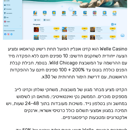
Welle Casino הוא קזינו אונליין הפועל תחת רישיון קוראסאו ומציע
הצעה ייחודית לשחקנים חדשים: 10 ספינים חינם ללא הפקדה מיד
עם ההרשמה על המשבצת Wild Chicago. בנוסף, חבילת קבלת
הפנים כוללת בונוס עד 200% + 100 ספינים חינם על ההפקדות
הראשונות, עם דרישת הימור תחרותית של x30.
הקזינו מציע מבחר מגוון של משבצות, משחקי שולחן וקזינו לייב
מספקים מוכרים. הממשק נקי ואינטואיטיבי, מותאם הן לשימוש
במחשב והן בטלפון נייד. משיכות מעובדות בתוך 24-48 שעות, ויש
תמיכה במגוון אמצעי תשלום כולל כרטיסי אשראי, ארנקים
אלקטרוניים ומטבעות קריפטוגרפיים.