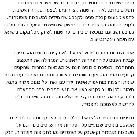
שמחפשים משיכות מהירות, מבחר רחב של משבצות ופתרונות
תשלום נוחים. לאחר הרשמה קצרה ניתן לבצע הפקדה ראשונה,
להפעיל בונוס קבלת פנים ולקבל גישה מידית למשבצות פופולריות,
ג'קפוטים ומשחקי קזינו לייב. הממשק אינטואיטיבי ופועל בצורה חלקה
גם במחשב וגם במכשירים ניידים, כך שנוח לשחק מכל מקום בישראל
עם חיבור אינטרנט יציב.
אחד היתרונות הגדולים של Tsars לשחקנים חדשים הוא חבילת
קבלת הפנים על ההפקדות הראשונות, המגדילה את התקציב
ההתחלתי ומוסיפה סיבובים חינם על משבצות נבחרות. שחקנים
קבועים נהנים ממבצעים שוטפים, קאשבק ותוכנית נאמנות עם דרגות
שונות והצעות מותאמות אישית. יחד עם זאת, כל בונוס מלווה בתנאי
הימור, ולכן חשוב לקרוא בעיון את תנאי המבצע לפני ההפעלה
ולקבוע מראש מסגרת תקציבית שלא חורגת ממה שאתם יכולים
להרשות לעצמכם להפסיד.
מדיניות הבונוסים של Tsars כוללת לרוב לא רק בונוס קבלת פנים,
אלא גם בונוסים שבועיים על הפקדות מחדש, סיבובים חינם על
משבצות מובילות וקאשבק על הפסדים נטו לתקופות מוגדרות. חלק