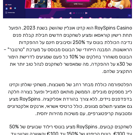
RoySpins Casino הוא קזינו אונליין שהושק בשנת 2023, הפועל
תחת רישיון קוראסאו ומציע לשחקנים חדשים חבילת קבלת פנים
נדיבה הכוללת בונוס עד 250% וסיבובים חינם על ההפקדות
הראשונות. המבנה הייחודי של הבונוס מבוסס על מערכת "טרנובר" –
הבונוס משוחרר בחלקים של 10% כל פעם שמגיעים לדרישת הימור
של x30 על ההפקדה, מה שמאפשר לשחקנים לנהל טוב יותר את
התקציב שלהם.
הפלטפורמה כוללת מבחר רחב של משבצות, משחקי שולחן וקזינו
לייב מספקים מובילים. הממשק מותאם למובייל ופועל בצורה חלקה
בדפדפנים ניידים, ללא צורך בהורדת אפליקציה. RoySpins מציע
גם אמצעי תשלום מגוונים, כולל כרטיסי אשראי, ארנקים אלקטרוניים
ומטבעות קריפטוגרפיים, עם משיכות מהירות יחסית.
לשחקנים קבועים, RoySpins מציע בונוסי רילוד שבועיים של 50%
עד €100, בונוס קריפטו של 150% עד €100 וקאשבק שבועי עד