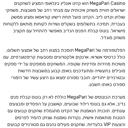
MegaPari Casino הוא קזינו אונליין בינלאומי המציע לשחקנים
ישראלים חוויית משחק איכותית עם מבחר רחב של משבצות, משחקי
שולחן וקזינו לייב. הקזינו פועל תחת רישיון קוראסאו ומציע ממשק
בעברית, תמיכה בתשלומים בשקלים ושירות לקוחות מותאם ללקוחות
מישראל. בונוס קבלת הפנים הנדיב מאפשר להתחיל עם תקציב
משחק מוגדל.
הפלטפורמה של MegaPari תומכת במגוון רחב של אמצעי תשלום,
כולל כרטיסי אשראי, ארנקים אלקטרוניים ומטבעות קריפטוגרפיים, עם
משיכות מהירות ומדיניות שקופה. המשחקים מסופקים על ידי ספקים
מובילים בתעשייה ומתעדכנים באופן קבוע במשבצות חדשות
ובטורנירים ייחודיים. חובבי ספורט ימצאו גם היצע עשיר של הימורי
ספורט באותו חשבון.
מערכת הבונוסים של MegaPari כוללת לא רק בונוס קבלת פנים
נדיב, אלא גם בונוסי רילוד שבועיים, קאשבק על הפסדים ומבצעים
עונתיים. תוכנית הנאמנות של הקזינו מתגמלת שחקנים קבועים עם
הטבות מותאמות אישית, נקודות נאמנות שניתן להמיר לפרסים
והצעות VIP בלעדיות. שחקנים פעילים נהנים גם מטורנירים קבועים