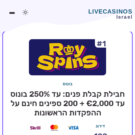
#1
משחקים אונליין
משחקים חינמיים
סלוטים אונליין
מדריכי קזינו
בונוס
מונדיאל 2026 הימורים
חבילת קבלת פנים: עד 250% בונוס
בלאקג'ק אונליין
עד €2,000 + 200 ספינים חינם על
ההפקדות הראשונות
בקרה אונליין
וידאו פוקר
דירוג
בונוסים בקזינו אונליין