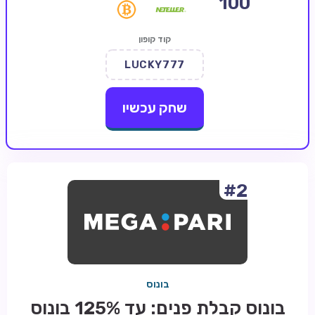
100
קזינו קריפטו
קוד קופון
קזינו PayPal
LUCKY777
טורנירי קזינו
הימורי ספורט
שחק עכשיו
אודות
צור קשר
בלוג וחדשות
#2
ביקורות
חדשות
טיפים
בונוס
מדריכים
בונוס קבלת פנים: עד 125% בונוס