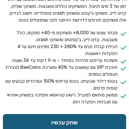
זמן של 3 ימים לניצול. המשחקים כוללים משבצות, משחקי שולחן,
קזינו לייב, משחקי ג'קפוט ומשחקי crash פופולריים. חשוב לבדוק
אילו משחקים תורמים לדרישת ההימור לפני שמפעילים בונוס.
מבחר עצום של 8,000+ משחקים מ-40+ ספקים, כולל
משבצות, קזינו לייב, ג'קפוטים ומשחקי crash.
חבילת קבלת פנים עד 280% + 230 ספינים חינם על 4
הפקדות ראשונות.
משיכות קריפטו מהירות במיוחד – מ-9 דקות עד 34 שעות.
תוכנית VIP עם קאשבק עד 40% ומערכת BeeCoins לצבירת
תגמולים נוספים.
בונוסי רילוד שבועיים, בונוס קריפטו 150% וטורנירים קבועים עם
קופות פרסים.
ממשק מותאם למובייל, רישיון קוראסאו ותמיכה במשחק אחראי
עם מגבלות הפקדה וזמן.
שחק עכשיו