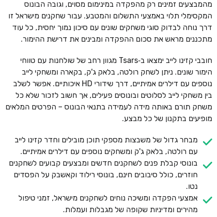
מהמבצעים זמינים רק מהפקדה במינימום מסוים, וגובה הבונוס
המקסימלי תלוי באמצעי התשלום והמטבע. עבור שחקנים מישראל זו
דרך נוחה לבדוק סוגי משחקים שונים עם סיכון נמוך יחסית, כל עוד
מתכננים מראש את סכום ההפקדה ומבינים את דרישת ההימור.
חובבי קזינו לייב ימצאו ב‑Tsars מגוון רחב של שולחנות עם טווחי
הימור שונים. ניתן לשחק רולטה, בלאק ג'ק, בקארה ומשחקי לייב
נוספים עם דילרים אמיתיים, דרך שידורי HD איכותיים. אפשר לשלב
בין משחקי לייב לסלוטים ובונוסים פעילים, אך חשוב לזכור שלא כל
משחק תורם באותה מידה לעמידה בתנאי הבונוס – הפרטים המלאים
מופיעים בתקנון של כל מבצע.
מבחר גדול של משבצות מספקי תוכן מובילים וחדר קזינו לייב
עם רולטה, בלאק ג'ק ומשחקים נוספים עם דילרים אמיתיים.
בונוסי קבלת פנים לשחקנים חדשים ומבצעים קבועים לשחקנים
חוזרים, כולל סיבובים חינם, בונוסי רילוד וקאשבק על הפסדים
נטו.
אמצעי הפקדה ומשיכה נוחים לשחקנים מישראל, זמני טיפול
מהירים ומדיניות שקופה של מגבלות ועמלות.