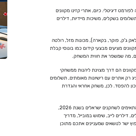
פורמט דיגיטלי. כיום, אתרי קזינו מקוונים
שלומים בשקלים, משיכות מיידיות, דילרים
אק ג'ק, פוקר, בקארה), מכונות מזל, רולטה
מקוונים מציעים מבצעי קידום כמו בונוסי קבלת
ימים, מה שמשפר את חווית המשחק.
קוונים הם דרך מצוינת ליהנות ממשחקי
Live Cas בוחר בקפידה ומציג רק אתרים עם רישיונות מאומתים, תשלומים
יכון להפסד. לכן, משחק אחראי והגדרת
בעמוד זה ריכזנו את 6 בתי הקזינו המקוונים המובילים המתאימים לשחקנים ישראלים בשנת 2026,
 דילרים לייב, שימוש במובייל, מדריך
וץ ישר לנושאים שמעניינים אתכם מתוכן