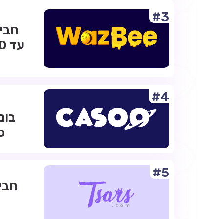
#3
#4
ס
#5