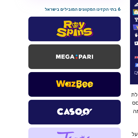
6 בתי הקזינו המקוונים המובילים בישראל
חבילת
וסס
ל ההפקדה, מה
על