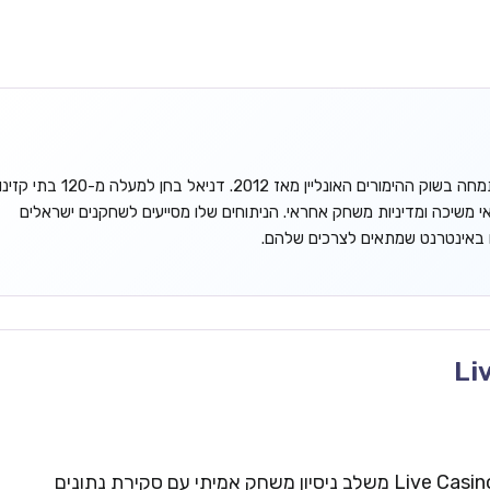
דניאל גורדון הוא אנליסט עצמאי המתמחה בשוק ההימורים האונליין מאז 2012. דניאל בחן למעלה מ-120 בתי קזינ
אי משיכה ומדיניות משחק אחראי. הניתוחים שלו מסייעים לשחקנים ישראלים
ו באינטרנט שמתאים לצרכים שלהם.
Li
צוות העריכה של Live Casinos Israel משלב ניסיון משחק אמיתי עם סקירת נתונים