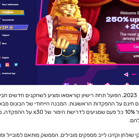
RoySpins Casino הוא קזינו אונליין שהושק בשנת 2023, הפועל תחת רישיון קוראסאו ומציע לשחקנים חדשים 
נדיבה הכוללת בונוס עד 250% וסיבובים חינם על ההפקדות הראשונות. המבנה הייחודי של הבונוס מב
על מערכת "טרנובר" – הבונוס משוחרר בחלקים של 10% כל פעם שמגיעים לדרישת הימור של x30 ע
הם.
לחן וקזינו לייב מספקים מובילים. הממשק מותאם למובייל ופו