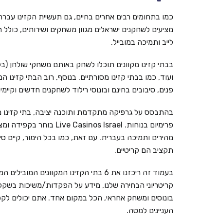
כמו בתחומים רבים אחרים בחיים, גם תעשיית הקזינו עברה ל
מציעים לשחקנים ישראלים מגוון משחקים ושירותים, כולל ת
לייב ותמיכה במובייל.
בבתי קזינו מקוונים תוכלו לשחק באותם משחקי שולחן (בל
ועוד, כמו בבתי קזינו מסורתיים. בנוסף, רוב הבתי קזינו ה
פנים, סיבובים בחינם ובונוסי רילוד לשחקנים חדשים וקי
בהתבסס על גרפיקה מתקדמת ותוכנה יציבה, בתי קזינו מ
פרימיום בנוחות. inos Israel
מהירים ותמיכה בעברית. עם זאת, כמו בכל הימור, קיים ס
תקציב הם קריטיים.
קריטריוני הבחירה שלנו, מידע על הפקדות/משיכות בשקלים,
בונוסים ומשחק אחראי, הכל במקום אחד. אתם יכולים לקפ
העניינים למטה.