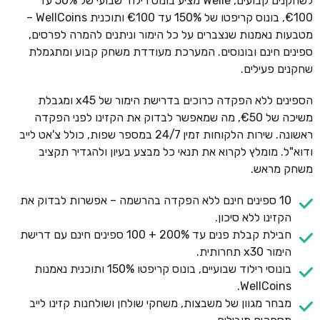
לשחקנים קבועים, Welle מציע בונוס רילוד שבועי של 50% עד
€100, בונוס קריפטו של 150% עד €100 ותוכנית WellCoins –
מטבעות נאמנות שנצברים על כל הימור וניתנים להמרה לפרסים,
ספינים חינם ובונוסים. המערכת מעודדת משחק קבוע ומתגמלת
שחקנים פעילים.
הספינים ללא הפקדה כרוכים בדרישת הימור של x45 ומגבלת
משיכה של €50, מה שמאפשר לבדוק את הקזינו לפני הפקדה
ראשונה. שירות הלקוחות זמין 24/7 במספר שפות, כולל צ'אט לייב
ודוא"ל. מומלץ לקרוא את תנאי כל מבצע בעיון ולהגדיר תקציב
משחק מראש.
10 ספינים חינם ללא הפקדה בהרשמה – אפשרות לבדוק את
הקזינו ללא סיכון.
חבילת קבלת פנים עד 200% + 100 ספינים חינם עם דרישת
הימור x30 תחרותית.
בונוסי רילוד שבועיים, בונוס קריפטו 150% ותוכנית נאמנות
WellCoins.
מבחר מגוון של משבצות, משחקי שולחן ושולחנות קזינו לייב