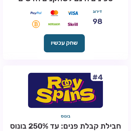
דירוג
98
שחק עכשיו
#4
בונוס
חבילת קבלת פנים: עד 250% בונוס