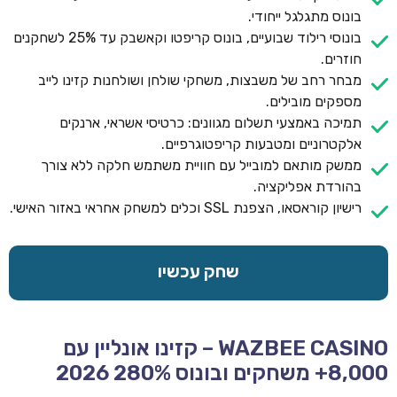
בונוס מתגלגל ייחודי.
בונוסי רילוד שבועיים, בונוס קריפטו וקאשבק עד 25% לשחקנים
חוזרים.
מבחר רחב של משבצות, משחקי שולחן ושולחנות קזינו לייב
מספקים מובילים.
תמיכה באמצעי תשלום מגוונים: כרטיסי אשראי, ארנקים
אלקטרוניים ומטבעות קריפטוגרפיים.
ממשק מותאם למובייל עם חוויית משתמש חלקה ללא צורך
בהורדת אפליקציה.
רישיון קוראסאו, הצפנת SSL וכלים למשחק אחראי באזור האישי.
שחק עכשיו
WAZBEE CASINO – קזינו אונליין עם
8,000+ משחקים ובונוס 280% 2026