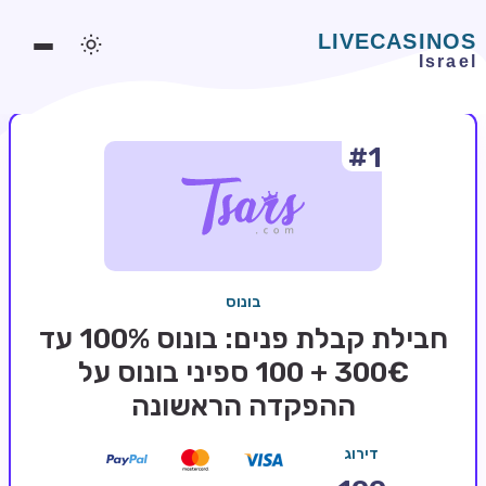
#1
משחקים אונליין
משחקים חינמיים
סלוטים אונליין
מדריכי קזינו
בונוס
מונדיאל 2026 הימורים
חבילת קבלת פנים: בונוס 100% עד
בלאקג'ק אונליין
300€ + 100 ספיני בונוס על
ההפקדה הראשונה
בקרה אונליין
וידאו פוקר
דירוג
בונוסים בקזינו אונליין