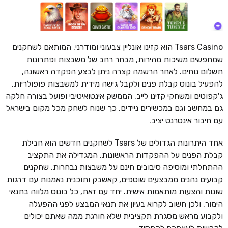
Tsars Casino הוא קזינו אונליין צבעוני ומודרני, המותאם לשחקנים
שמחפשים משיכות מהירות, מבחר רחב של משבצות ופתרונות
תשלום נוחים. לאחר הרשמה קצרה ניתן לבצע הפקדה ראשונה,
להפעיל בונוס קבלת פנים ולקבל גישה מידית למשבצות פופולריות,
ג'קפוטים ומשחקי קזינו לייב. הממשק אינטואיטיבי ופועל בצורה חלקה
גם במחשב וגם במכשירים ניידים, כך שנוח לשחק מכל מקום בישראל
עם חיבור אינטרנט יציב.
אחד היתרונות הגדולים של Tsars לשחקנים חדשים הוא חבילת
קבלת הפנים על ההפקדות הראשונות, המגדילה את התקציב
ההתחלתי ומוסיפה סיבובים חינם על משבצות נבחרות. שחקנים
קבועים נהנים ממבצעים שוטפים, קאשבק ותוכנית נאמנות עם דרגות
שונות והצעות מותאמות אישית. יחד עם זאת, כל בונוס מלווה בתנאי
הימור, ולכן חשוב לקרוא בעיון את תנאי המבצע לפני ההפעלה
ולקבוע מראש מסגרת תקציבית שלא חורגת ממה שאתם יכולים