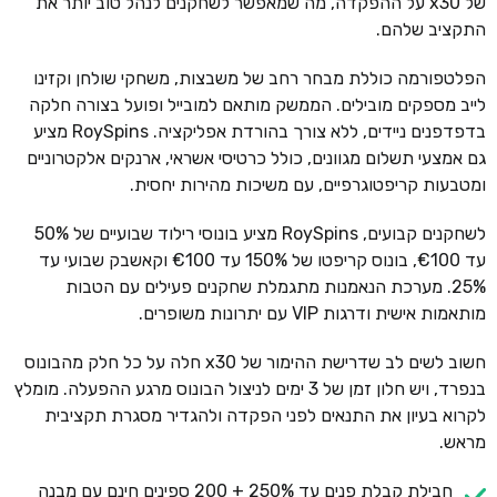
של x30 על ההפקדה, מה שמאפשר לשחקנים לנהל טוב יותר את
התקציב שלהם.
הפלטפורמה כוללת מבחר רחב של משבצות, משחקי שולחן וקזינו
לייב מספקים מובילים. הממשק מותאם למובייל ופועל בצורה חלקה
בדפדפנים ניידים, ללא צורך בהורדת אפליקציה. RoySpins מציע
גם אמצעי תשלום מגוונים, כולל כרטיסי אשראי, ארנקים אלקטרוניים
ומטבעות קריפטוגרפיים, עם משיכות מהירות יחסית.
לשחקנים קבועים, RoySpins מציע בונוסי רילוד שבועיים של 50%
עד €100, בונוס קריפטו של 150% עד €100 וקאשבק שבועי עד
25%. מערכת הנאמנות מתגמלת שחקנים פעילים עם הטבות
מותאמות אישית ודרגות VIP עם יתרונות משופרים.
חשוב לשים לב שדרישת ההימור של x30 חלה על כל חלק מהבונוס
בנפרד, ויש חלון זמן של 3 ימים לניצול הבונוס מרגע ההפעלה. מומלץ
לקרוא בעיון את התנאים לפני הפקדה ולהגדיר מסגרת תקציבית
מראש.
חבילת קבלת פנים עד 250% + 200 ספינים חינם עם מבנה