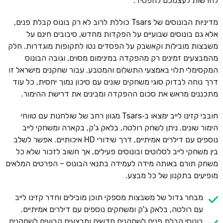
להרשות לעצמכם להפסיד.
מדיניות הבונוסים של Tsars כוללת לרוב לא רק בונוס קבלת פנים,
אלא גם בונוסים שבועיים על הפקדות מחדש, סיבובים חינם על
משבצות מובילות וקאשבק על הפסדים נטו לתקופות מוגדרות. חלק
מהמבצעים זמינים רק מהפקדה במינימום מסוים, וגובה הבונוס
המקסימלי תלוי באמצעי התשלום והמטבע. עבור שחקנים מישראל זו
דרך נוחה לבדוק סוגי משחקים שונים עם סיכון נמוך יחסית, כל עוד
מתכננים מראש את סכום ההפקדה ומבינים את דרישת ההימור.
חובבי קזינו לייב ימצאו ב‑Tsars מגוון רחב של שולחנות עם טווחי
הימור שונים. ניתן לשחק רולטה, בלאק ג'ק, בקארה ומשחקי לייב
נוספים עם דילרים אמיתיים, דרך שידורי HD איכותיים. אפשר לשלב
בין משחקי לייב לסלוטים ובונוסים פעילים, אך חשוב לזכור שלא כל
משחק תורם באותה מידה לעמידה בתנאי הבונוס – הפרטים המלאים
מופיעים בתקנון של כל מבצע.
מבחר גדול של משבצות מספקי תוכן מובילים וחדר קזינו לייב
עם רולטה, בלאק ג'ק ומשחקים נוספים עם דילרים אמיתיים.
בונוסי קבלת פנים לשחקנים חדשים ומבצעים קבועים לשחקנים