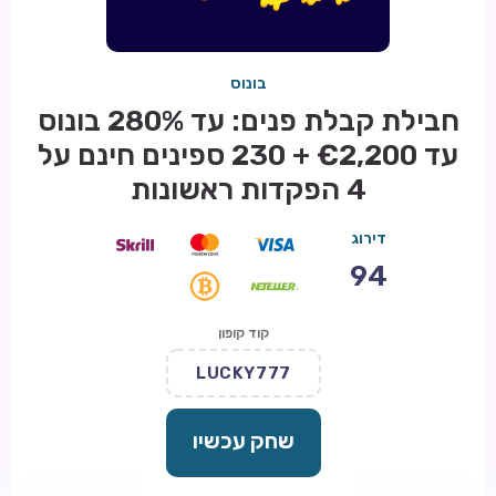
בונוס
חבילת קבלת פנים: עד 280% בונוס
עד €2,200 + 230 ספינים חינם על
4 הפקדות ראשונות
דירוג
94
קוד קופון
LUCKY777
שחק עכשיו