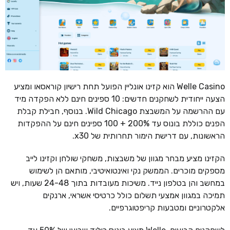
Welle Casino הוא קזינו אונליין הפועל תחת רישיון קוראסאו ומציע
הצעה ייחודית לשחקנים חדשים: 10 ספינים חינם ללא הפקדה מיד
עם ההרשמה על המשבצת Wild Chicago. בנוסף, חבילת קבלת
הפנים כוללת בונוס עד 200% + 100 ספינים חינם על ההפקדות
הראשונות, עם דרישת הימור תחרותית של x30.
הקזינו מציע מבחר מגוון של משבצות, משחקי שולחן וקזינו לייב
מספקים מוכרים. הממשק נקי ואינטואיטיבי, מותאם הן לשימוש
במחשב והן בטלפון נייד. משיכות מעובדות בתוך 24-48 שעות, ויש
תמיכה במגוון אמצעי תשלום כולל כרטיסי אשראי, ארנקים
אלקטרוניים ומטבעות קריפטוגרפיים.