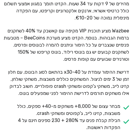
מהירים של 9 דקות עד 34 שעות. הקזינו תומך במגוון אמצעי תשלום
כולל כרטיסי אשראי, ארנקים אלקטרוניים וקריפטו, עם הפקדה
מינימלית נמוכה של €10-20.
Wazbee מציע תוכנית VIP מקיפה עם קאשבק עד 40% לשחקנים
ברמות הגבוהות. בנוסף, הקזינו מציע מערכת BeeCoins – מטבעות
פנימיים שנצברים על כל הימור וניתנים להמרה לבונוסים ופרסים.
לשחקנים קבועים יש גם בונוסי רילוד, בונוס קריפטו של 150%
וטורנירים שבועיים עם קופות פרסים.
דרישת ההימור עומדת על x30-40 בהתאם לסוג הבונוס, עם חלון
זמן של 3 ימים לניצול. המשחקים כוללים משבצות, משחקי שולחן,
קזינו לייב, משחקי ג'קפוט ומשחקי crash פופולריים. חשוב לבדוק
אילו משחקים תורמים לדרישת ההימור לפני שמפעילים בונוס.
מבחר עצום של 8,000+ משחקים מ-40+ ספקים, כולל
משבצות, קזינו לייב, ג'קפוטים ומשחקי crash.
חבילת קבלת פנים עד 280% + 230 ספינים חינם על 4
הפקדות ראשונות.