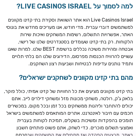
למה לסמוך על LIVE CASINOS ISRAEL?
Live Casinos Israel הוא אתר השוואת וסקירת בתי קזינו מקוונים
למשתמשים דוברי עברית. מדי חודש, אנו מעריכים מחדש את בונוסי
האתר, אפשרויות התשלום, רשימות המשחקים ואיכות שירות
הלקוחות. רק בתי קזינו שעומדים בסטנדרטים שלנו של רישוי,
אבטחה ומהירות משיכה נכללים ברשימת BEST שלנו. למרות שאנו
עשויים להרוויח הכנסות מפרסום, הדירוגים שלנו הם בלתי תלויים
ותמיד נותנים עדיפות לבטיחות ושביעות רצון השחקנים.
TSARS
חבילת קבלת פנים: בונוס 100% עד 300€ + 100 ספיני בונוס על
מהם בתי קזינו מקוונים לשחקנים ישראלים?
ההפקדה הראשונה
בתי קזינו מקוונים מציעים את כל החוויות של קזינו אמיתי, כולל פוקר,
CASOO
בלאק ג'ק, רולטה, משחקי מכונות מזל ומשחקי דילרים לייב. אתם
בונוס מתגלגל עד 2,000 ₪ + 200 ספינים חינם לשחקנים
יכולים להתחבר וליהנות ממשחקים בכל זמן ובכל מקום, במכשירים
חדשים
חכמים עם חיבור לאינטרנט. אתרים המותאמים למשתמשים בישראל
ROYSPINS
תומכים בהפקדות ומשיכות בשקלים, תמיכת לקוחות בעברית
חבילת קבלת פנים: עד 250% בונוס עד €2,000 + 200 ספינים
ואמצעי תשלום מוכרים. כדי לשחק, אתם פשוט פותחים חשבון
חינם על ההפקדות הראשונות
באתר, מבצעים הפקדה ואז מתחילים את המשחקים שבחרתם.