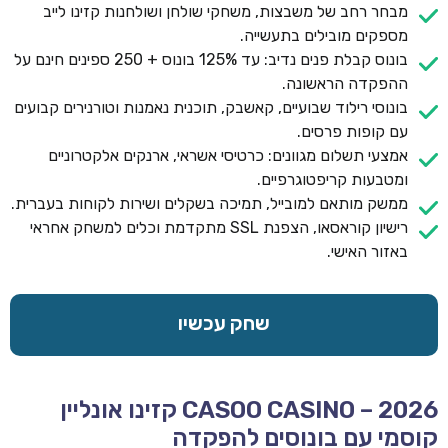
מבחר רחב של משבצות, משחקי שולחן ושולחנות קזינו לייב
מספקים מובילים בתעשייה.
בונוס קבלת פנים נדיב: עד 125% בונוס + 250 ספינים חינם על
ההפקדה הראשונה.
בונוסי רילוד שבועיים, קאשבק, תוכנית נאמנות וטורנירים קבועים
עם קופות פרסים.
אמצעי תשלום מגוונים: כרטיסי אשראי, ארנקים אלקטרוניים
ומטבעות קריפטוגרפיים.
ממשק מותאם למובייל, תמיכה בשקלים ושירות לקוחות בעברית.
רישיון קוראסאו, הצפנת SSL מתקדמת וכלים למשחק אחראי
באזור האישי.
שחק עכשיו
CASOO CASINO – 2026 קזינו אונליין
קוסמי עם בונוסים להפקדה