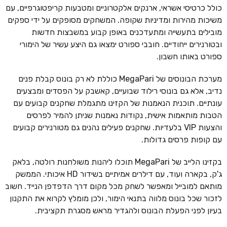
כולל כרטיסי אשראי, ארנקים אלקטרוניים ומטבעות קריפטוגרפיים, עם
משיכות מהירות ומדיניות שקופה. המשחקים מסופקים על ידי ספקים
מובילים בתעשייה ומתעדכנים באופן קבוע במשבצות חדשות
ובטורנירים ייחודיים. חובבי ספורט ימצאו גם היצע עשיר של הימורי
ספורט באותו חשבון.
מערכת הבונוסים של MegaPari כוללת לא רק בונוס קבלת פנים
נדיב, אלא גם בונוסי רילוד שבועיים, קאשבק על הפסדים ומבצעים
עונתיים. תוכנית הנאמנות של הקזינו מתגמלת שחקנים קבועים עם
הטבות מותאמות אישית, נקודות נאמנות שניתן להמיר לפרסים
והצעות VIP בלעדיות. שחקנים פעילים נהנים גם מטורנירים קבועים
עם קופות פרסים גדולות.
בקזינו הלייב של MegaPari תוכלו ליהנות משולחנות רולטה, בלאק
ג'ק, בקארה ועוד, עם דילרים אמיתיים בשידור HD איכותי. הממשק
מותאם למובייל ומאפשר לשחק מכל מקום דרך הדפדפן הנייד. חשוב
לזכור שכל בונוס מלווה בתנאי הימור, ולכן מומלץ לקרוא את התקנון
בעיון לפני הפעלת הבונוס ולהגדיר מראש מסגרת תקציבית.