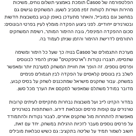
הפלטפורמה של Casoo תומכת באמצעי תשלום נוחים, משיכות
מהירות ושירות לקוחות זמין מסביב לשעון. המשחקים נגישים גם
במחשב וגם במובייל, והאתר מתעדכן באופן קבוע במשבצות חדשות
ובטורנירים ייחודיים. לפני ביצוע הפקדה מומלץ לעיין בפרטי הבונוסים:
סכום ההפקדה המינימלי, גובה ההימור המותר, רשימת המשחקים
התורמים לדרישת ההימור והזמן שניתן לעמוד בה.
מערכת התגמולים של Casoo בנויה כך שעל כל הימור ומשימה
שתסיימו, תצברו נקודות ו"ארטיפקטים" שניתן להמיר לבונוסים
ופרסים נוספים. זה הופך את חוויית המשחק למערבת יותר ומאפשר
לשלב בין בונוסים קלאסיים על הפקדה לבין תגמולים פנימיים
במשחק. עבור שחקנים מישראל שמתכננים לשחק על בסיס קבוע,
מדובר במודל משתלם שמאפשר למקסם את הערך מכל סשן.
במדור הקזינו לייב ועל משבצות נבחרות מתקיימים לעיתים קרובות
טורנירים עם קופות פרסים וטבלאות דירוג. השתתפות בטורנירים
מאפשרת להתחרות מול שחקנים אחרים, לצבור נקודות ולהתמודד
על פרסים נוספים מעבר לזכיות הרגילות במשחק. יחד עם זאת,
חשוב לשמור תמיד על שליטה בתקציב: גם כשיש טבלאות מובילים