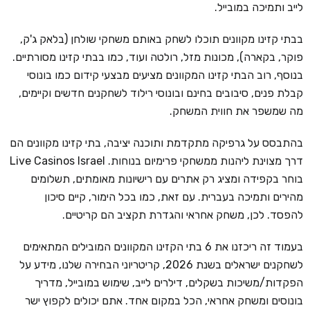
לייב ותמיכה במובייל.
בבתי קזינו מקוונים תוכלו לשחק באותם משחקי שולחן (בלאק ג'ק,
פוקר, בקארה), מכונות מזל, רולטה ועוד, כמו בבתי קזינו מסורתיים.
בנוסף, רוב הבתי קזינו המקוונים מציעים מבצעי קידום כמו בונוסי
קבלת פנים, סיבובים בחינם ובונוסי רילוד לשחקנים חדשים וקיימים,
מה שמשפר את חווית המשחק.
בהתבסס על גרפיקה מתקדמת ותוכנה יציבה, בתי קזינו מקוונים הם
דרך מצוינת ליהנות ממשחקי פרימיום בנוחות. Live Casinos Israel
בוחר בקפידה ומציג רק אתרים עם רישיונות מאומתים, תשלומים
מהירים ותמיכה בעברית. עם זאת, כמו בכל הימור, קיים סיכון
להפסד. לכן, משחק אחראי והגדרת תקציב הם קריטיים.
בעמוד זה ריכזנו את 6 בתי הקזינו המקוונים המובילים המתאימים
לשחקנים ישראלים בשנת 2026, קריטריוני הבחירה שלנו, מידע על
הפקדות/משיכות בשקלים, דילרים לייב, שימוש במובייל, מדריך
בונוסים ומשחק אחראי, הכל במקום אחד. אתם יכולים לקפוץ ישר