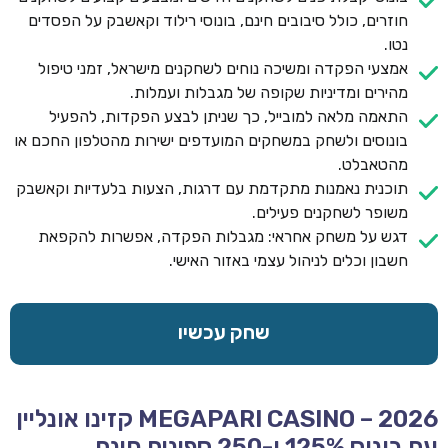
חוזרים, כולל סיבובים חינם, בונוסי רילוד וקאשבק על הפסדים
נטו.
אמצעי הפקדה ומשיכה נוחים לשחקנים מישראל, זמני טיפול
מהירים ומדיניות שקופה של מגבלות ועמלות.
התאמה מלאה למובייל, כך שניתן לבצע הפקדות, להפעיל
בונוסים ולשחק במשחקים המועדפים ישירות מהטלפון החכם או
מהטאבלט.
תוכנית נאמנות מתקדמת עם דרגות, הצעות בלעדיות וקאשבק
משופר לשחקנים פעילים.
דגש על משחק אחראי: מגבלות הפקדה, אפשרות להקפאת
חשבון וכלים לניהול עצמי באזור האישי.
שחק עכשיו
MEGAPARI CASINO – 2026 קזינו אונליין
עם בונוס 125% ו-250 ספינים חינם