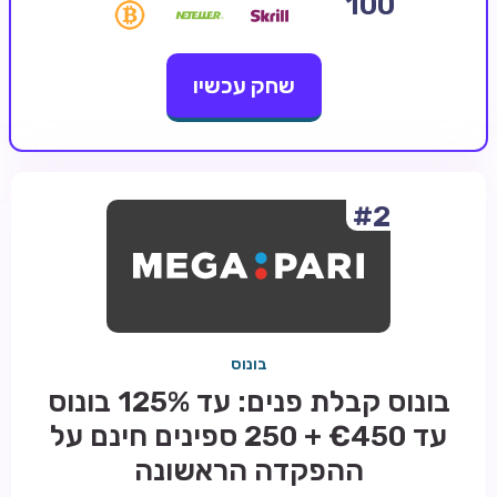
100
קזינו קריפטו
שחק עכשיו
קזינו PayPal
טורנירי קזינו
הימורי ספורט
אודות
#2
צור קשר
בלוג וחדשות
ביקורות
בונוס
חדשות
בונוס קבלת פנים: עד 125% בונוס
טיפים
עד €450 + 250 ספינים חינם על
מדריכים
ההפקדה הראשונה