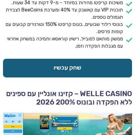
משיכות קריפטו מהירות במיוחד – מ-9 דקות עד 34 שעות.
תוכנית VIP עם קאשבק עד 40% ומערכת BeeCoins לצבירת
תגמולים נוספים.
בונוסי רילוד שבועיים, בונוס קריפטו 150% וטורנירים קבועים עם
קופות פרסים.
ממשק מותאם למובייל, רישיון קוראסאו ותמיכה במשחק אחראי
עם מגבלות הפקדה וזמן.
שחק עכשיו
WELLE CASINO – קזינו אונליין עם ספינים
ללא הפקדה ובונוס 200% 2026