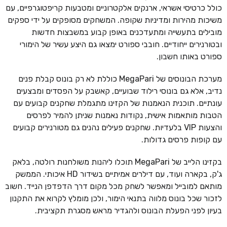
כולל כרטיסי אשראי, ארנקים אלקטרוניים ומטבעות קריפטוגרפיים, עם
משיכות מהירות ומדיניות שקופה. המשחקים מסופקים על ידי ספקים
מובילים בתעשייה ומתעדכנים באופן קבוע במשבצות חדשות
ובטורנירים ייחודיים. חובבי ספורט ימצאו גם היצע עשיר של הימורי
ספורט באותו חשבון.
מערכת הבונוסים של MegaPari כוללת לא רק בונוס קבלת פנים
נדיב, אלא גם בונוסי רילוד שבועיים, קאשבק על הפסדים ומבצעים
עונתיים. תוכנית הנאמנות של הקזינו מתגמלת שחקנים קבועים עם
הטבות מותאמות אישית, נקודות נאמנות שניתן להמיר לפרסים
והצעות VIP בלעדיות. שחקנים פעילים נהנים גם מטורנירים קבועים
עם קופות פרסים גדולות.
בקזינו הלייב של MegaPari תוכלו ליהנות משולחנות רולטה, בלאק
ג'ק, בקארה ועוד, עם דילרים אמיתיים בשידור HD איכותי. הממשק
מותאם למובייל ומאפשר לשחק מכל מקום דרך הדפדפן הנייד. חשוב
לזכור שכל בונוס מלווה בתנאי הימור, ולכן מומלץ לקרוא את התקנון
בעיון לפני הפעלת הבונוס ולהגדיר מראש מסגרת תקציבית.