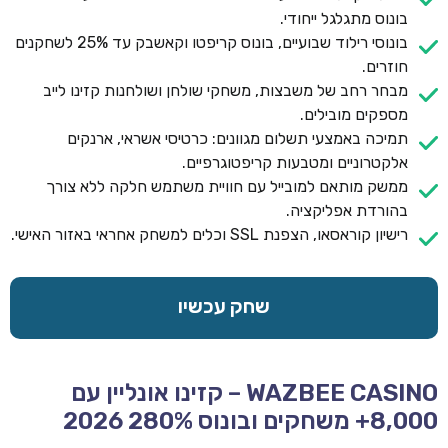
בונוס מתגלגל ייחודי.
בונוסי רילוד שבועיים, בונוס קריפטו וקאשבק עד 25% לשחקנים
חוזרים.
מבחר רחב של משבצות, משחקי שולחן ושולחנות קזינו לייב
מספקים מובילים.
תמיכה באמצעי תשלום מגוונים: כרטיסי אשראי, ארנקים
אלקטרוניים ומטבעות קריפטוגרפיים.
ממשק מותאם למובייל עם חוויית משתמש חלקה ללא צורך
בהורדת אפליקציה.
רישיון קוראסאו, הצפנת SSL וכלים למשחק אחראי באזור האישי.
שחק עכשיו
WAZBEE CASINO – קזינו אונליין עם
8,000+ משחקים ובונוס 280% 2026