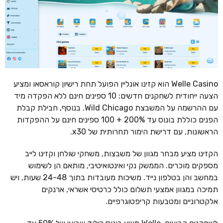
Welle Casino הוא קזינו אונליין הפועל תחת רישיון קוראסאו ומציע
הצעה ייחודית לשחקנים חדשים: 10 ספינים חינם ללא הפקדה מיד
עם ההרשמה על המשבצת Wild Chicago. בנוסף, חבילת קבלת
הפנים כוללת בונוס עד 200% + 100 ספינים חינם על ההפקדות
הראשונות, עם דרישת הימור תחרותית של x30.
הקזינו מציע מבחר מגוון של משבצות, משחקי שולחן וקזינו לייב
מספקים מוכרים. הממשק נקי ואינטואיטיבי, מותאם הן לשימוש
במחשב והן בטלפון נייד. משיכות מעובדות בתוך 24-48 שעות, ויש
תמיכה במגוון אמצעי תשלום כולל כרטיסי אשראי, ארנקים
אלקטרוניים ומטבעות קריפטוגרפיים.