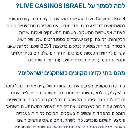
למה לסמוך על LIVE CASINOS ISRAEL?
Live Casinos Israel הוא אתר השוואת וסקירת בתי קזינו מקוונים
למשתמשים דוברי עברית. מדי חודש, אנו מעריכים מחדש את בונוסי
האתר, אפשרויות התשלום, רשימות המשחקים ואיכות שירות
הלקוחות. רק בתי קזינו שעומדים בסטנדרטים שלנו של רישוי,
אבטחה ומהירות משיכה נכללים ברשימת BEST שלנו. למרות שאנו
עשויים להרוויח הכנסות מפרסום, הדירוגים שלנו הם בלתי תלויים
ותמיד נותנים עדיפות לבטיחות ושביעות רצון השחקנים.
TSARS
חבילת קבלת פנים: בונוס 100% עד 300€ + 100 ספיני בונוס על
מהם בתי קזינו מקוונים לשחקנים ישראלים?
ההפקדה הראשונה
בתי קזינו מקוונים מציעים את כל החוויות של קזינו אמיתי, כולל פוקר,
CASOO
בלאק ג'ק, רולטה, משחקי מכונות מזל ומשחקי דילרים לייב. אתם
בונוס מתגלגל עד 2,000 ₪ + 200 ספינים חינם לשחקנים
יכולים להתחבר וליהנות ממשחקים בכל זמן ובכל מקום, במכשירים
חדשים
חכמים עם חיבור לאינטרנט. אתרים המותאמים למשתמשים בישראל
ROYSPINS
תומכים בהפקדות ומשיכות בשקלים, תמיכת לקוחות בעברית
חבילת קבלת פנים: עד 250% בונוס עד €2,000 + 200 ספינים
ואמצעי תשלום מוכרים. כדי לשחק, אתם פשוט פותחים חשבון
חינם על ההפקדות הראשונות
באתר, מבצעים הפקדה ואז מתחילים את המשחקים שבחרתם.