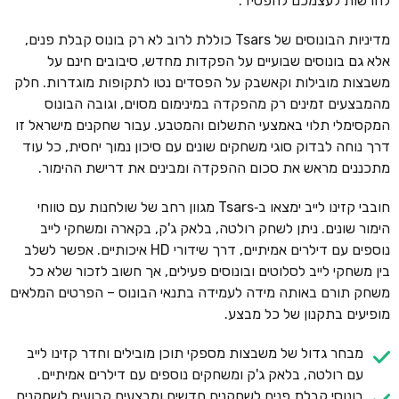
להרשות לעצמכם להפסיד.
מדיניות הבונוסים של Tsars כוללת לרוב לא רק בונוס קבלת פנים,
אלא גם בונוסים שבועיים על הפקדות מחדש, סיבובים חינם על
משבצות מובילות וקאשבק על הפסדים נטו לתקופות מוגדרות. חלק
מהמבצעים זמינים רק מהפקדה במינימום מסוים, וגובה הבונוס
המקסימלי תלוי באמצעי התשלום והמטבע. עבור שחקנים מישראל זו
דרך נוחה לבדוק סוגי משחקים שונים עם סיכון נמוך יחסית, כל עוד
מתכננים מראש את סכום ההפקדה ומבינים את דרישת ההימור.
חובבי קזינו לייב ימצאו ב‑Tsars מגוון רחב של שולחנות עם טווחי
הימור שונים. ניתן לשחק רולטה, בלאק ג'ק, בקארה ומשחקי לייב
נוספים עם דילרים אמיתיים, דרך שידורי HD איכותיים. אפשר לשלב
בין משחקי לייב לסלוטים ובונוסים פעילים, אך חשוב לזכור שלא כל
משחק תורם באותה מידה לעמידה בתנאי הבונוס – הפרטים המלאים
מופיעים בתקנון של כל מבצע.
מבחר גדול של משבצות מספקי תוכן מובילים וחדר קזינו לייב
עם רולטה, בלאק ג'ק ומשחקים נוספים עם דילרים אמיתיים.
בונוסי קבלת פנים לשחקנים חדשים ומבצעים קבועים לשחקנים