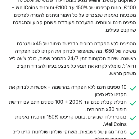
לשחקנים קבועים, Welle מציע בונוס רילוד שבועי של 50% עד
€100, בונוס קריפטו של 150% עד €100 ותוכנית WellCoins –
מטבעות נאמנות שנצברים על כל הימור וניתנים להמרה לפרסים,
ספינים חינם ובונוסים. המערכת מעודדת משחק קבוע ומתגמלת
שחקנים פעילים.
הספינים ללא הפקדה כרוכים בדרישת הימור של x45 ומגבלת
משיכה של €50, מה שמאפשר לבדוק את הקזינו לפני הפקדה
ראשונה. שירות הלקוחות זמין 24/7 במספר שפות, כולל צ'אט לייב
ודוא"ל. מומלץ לקרוא את תנאי כל מבצע בעיון ולהגדיר תקציב
משחק מראש.
10 ספינים חינם ללא הפקדה בהרשמה – אפשרות לבדוק את
הקזינו ללא סיכון.
חבילת קבלת פנים עד 200% + 100 ספינים חינם עם דרישת
הימור x30 תחרותית.
בונוסי רילוד שבועיים, בונוס קריפטו 150% ותוכנית נאמנות
WellCoins.
מבחר מגוון של משבצות, משחקי שולחן ושולחנות קזינו לייב