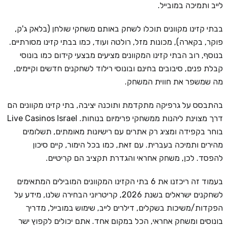
לייב ותמיכה במובייל.
בבתי קזינו מקוונים תוכלו לשחק באותם משחקי שולחן (בלאק ג'ק,
פוקר, בקארה), מכונות מזל, רולטה ועוד, כמו בבתי קזינו מסורתיים.
בנוסף, רוב הבתי קזינו המקוונים מציעים מבצעי קידום כמו בונוסי
קבלת פנים, סיבובים בחינם ובונוסי רילוד לשחקנים חדשים וקיימים,
מה שמשפר את חווית המשחק.
בהתבסס על גרפיקה מתקדמת ותוכנה יציבה, בתי קזינו מקוונים הם
דרך מצוינת ליהנות ממשחקי פרימיום בנוחות. Live Casinos Israel
בוחר בקפידה ומציג רק אתרים עם רישיונות מאומתים, תשלומים
מהירים ותמיכה בעברית. עם זאת, כמו בכל הימור, קיים סיכון
להפסד. לכן, משחק אחראי והגדרת תקציב הם קריטיים.
בעמוד זה ריכזנו את 6 בתי הקזינו המקוונים המובילים המתאימים
לשחקנים ישראלים בשנת 2026, קריטריוני הבחירה שלנו, מידע על
הפקדות/משיכות בשקלים, דילרים לייב, שימוש במובייל, מדריך
בונוסים ומשחק אחראי, הכל במקום אחד. אתם יכולים לקפוץ ישר