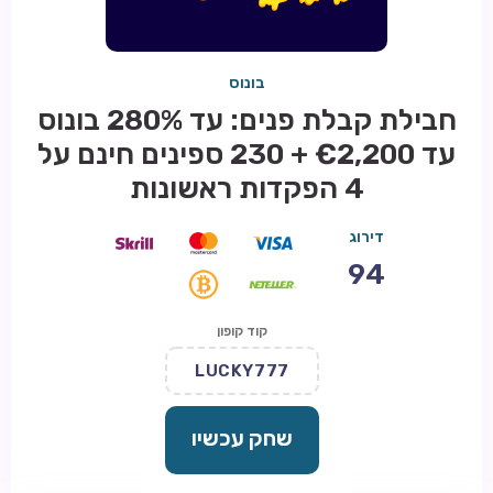
בונוס
חבילת קבלת פנים: עד 280% בונוס
עד €2,200 + 230 ספינים חינם על
4 הפקדות ראשונות
דירוג
94
קוד קופון
LUCKY777
שחק עכשיו