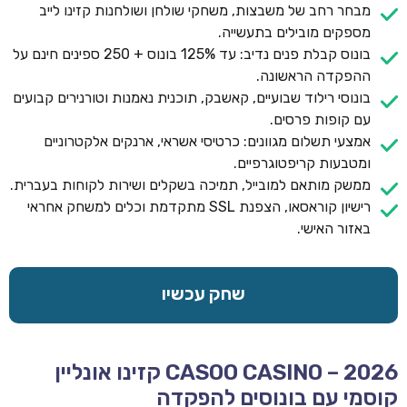
מבחר רחב של משבצות, משחקי שולחן ושולחנות קזינו לייב
מספקים מובילים בתעשייה.
בונוס קבלת פנים נדיב: עד 125% בונוס + 250 ספינים חינם על
ההפקדה הראשונה.
בונוסי רילוד שבועיים, קאשבק, תוכנית נאמנות וטורנירים קבועים
עם קופות פרסים.
אמצעי תשלום מגוונים: כרטיסי אשראי, ארנקים אלקטרוניים
ומטבעות קריפטוגרפיים.
ממשק מותאם למובייל, תמיכה בשקלים ושירות לקוחות בעברית.
רישיון קוראסאו, הצפנת SSL מתקדמת וכלים למשחק אחראי
באזור האישי.
שחק עכשיו
CASOO CASINO – 2026 קזינו אונליין
קוסמי עם בונוסים להפקדה