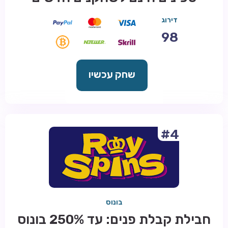
דירוג
98
שחק עכשיו
#4
בונוס
חבילת קבלת פנים: עד 250% בונוס