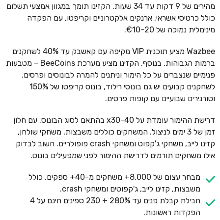
מהירים של 9 דקות עד 34 שעות. הקזינו תומך במגוון אמצעי תשלום
כולל כרטיסי אשראי, ארנקים אלקטרוניים וקריפטו, עם הפקדה
מינימלית נמוכה של €10-20.
Wazbee מציע תוכנית VIP מקיפה עם קאשבק עד 40% לשחקנים
ברמות הגבוהות. בנוסף, הקזינו מציע מערכת BeeCoins – מטבעות
פנימיים שנצברים על כל הימור וניתנים להמרה לבונוסים ופרסים.
לשחקנים קבועים יש גם בונוסי רילוד, בונוס קריפטו של 150%
וטורנירים שבועיים עם קופות פרסים.
דרישת ההימור עומדת על x30-40 בהתאם לסוג הבונוס, עם חלון
זמן של 3 ימים לניצול. המשחקים כוללים משבצות, משחקי שולחן,
קזינו לייב, משחקי ג'קפוט ומשחקי crash פופולריים. חשוב לבדוק
אילו משחקים תורמים לדרישת ההימור לפני שמפעילים בונוס.
מבחר עצום של 8,000+ משחקים מ-40+ ספקים, כולל
משבצות, קזינו לייב, ג'קפוטים ומשחקי crash.
חבילת קבלת פנים עד 280% + 230 ספינים חינם על 4
הפקדות ראשונות.