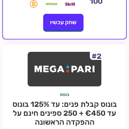
100
קזינו קריפטו
שחק עכשיו
קזינו PayPal
טורנירי קזינו
הימורי ספורט
אודות
#2
צור קשר
בלוג וחדשות
ביקורות
בונוס
חדשות
בונוס קבלת פנים: עד 125% בונוס
טיפים
עד €450 + 250 ספינים חינם על
מדריכים
ההפקדה הראשונה