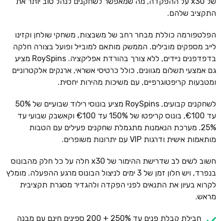
של x30 על ההפקדה, מה שמאפשר לשחקנים לנהל טוב יותר את
התקציב שלהם.
הפלטפורמה כוללת מבחר רחב של משבצות, משחקי שולחן וקזינו
לייב מספקים מובילים. הממשק מותאם למובייל ופועל בצורה חלקה
בדפדפנים ניידים, ללא צורך בהורדת אפליקציה. RoySpins מציע
גם אמצעי תשלום מגוונים, כולל כרטיסי אשראי, ארנקים אלקטרוניים
ומטבעות קריפטוגרפיים, עם משיכות מהירות יחסית.
לשחקנים קבועים, RoySpins מציע בונוסי רילוד שבועיים של 50%
עד €100, בונוס קריפטו של 150% עד €100 וקאשבק שבועי עד
25%. מערכת הנאמנות מתגמלת שחקנים פעילים עם הטבות
מותאמות אישית ודרגות VIP עם יתרונות משופרים.
חשוב לשים לב שדרישת ההימור של x30 חלה על כל חלק מהבונוס
בנפרד, ויש חלון זמן של 3 ימים לניצול הבונוס מרגע ההפעלה. מומלץ
לקרוא בעיון את התנאים לפני הפקדה ולהגדיר מסגרת תקציבית
מראש.
חבילת קבלת פנים עד 250% + 200 ספינים חינם עם מבנה