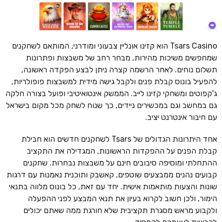
Tsars Casino הוא קזינו אונליין צבעוני ומודרני, המותאם לשחקנים
שמחפשים משיכות מהירות, מבחר רחב של משבצות ופתרונות
תשלום נוחים. לאחר הרשמה קצרה ניתן לבצע הפקדה ראשונה,
להפעיל בונוס קבלת פנים ולקבל גישה מידית למשבצות פופולריות,
ג'קפוטים ומשחקי קזינו לייב. הממשק אינטואיטיבי ופועל בצורה חלקה
גם במחשב וגם במכשירים ניידים, כך שנוח לשחק מכל מקום בישראל
עם חיבור אינטרנט יציב.
אחד היתרונות הגדולים של Tsars לשחקנים חדשים הוא חבילת
קבלת הפנים על ההפקדות הראשונות, המגדילה את התקציב
ההתחלתי ומוסיפה סיבובים חינם על משבצות נבחרות. שחקנים
קבועים נהנים ממבצעים שוטפים, קאשבק ותוכנית נאמנות עם דרגות
שונות והצעות מותאמות אישית. יחד עם זאת, כל בונוס מלווה בתנאי
הימור, ולכן חשוב לקרוא בעיון את תנאי המבצע לפני ההפעלה
ולקבוע מראש מסגרת תקציבית שלא חורגת ממה שאתם יכולים