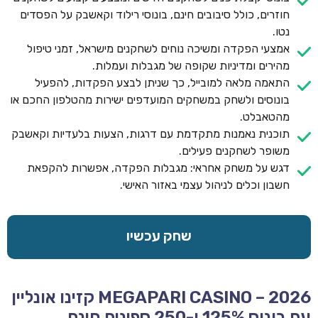
חוזרים, כולל סיבובים חינם, בונוסי רילוד וקאשבק על הפסדים
נטו.
אמצעי הפקדה ומשיכה נוחים לשחקנים מישראל, זמני טיפול
מהירים ומדיניות שקופה של מגבלות ועמלות.
התאמה מלאה למובייל, כך שניתן לבצע הפקדות, להפעיל
בונוסים ולשחק במשחקים המועדפים ישירות מהטלפון החכם או
מהטאבלט.
תוכנית נאמנות מתקדמת עם דרגות, הצעות בלעדיות וקאשבק
משופר לשחקנים פעילים.
דגש על משחק אחראי: מגבלות הפקדה, אפשרות להקפאת
חשבון וכלים לניהול עצמי באזור האישי.
שחק עכשיו
MEGAPARI CASINO – 2026 קזינו אונליין
עם בונוס 125% ו-250 ספינים חינם