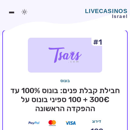
#1
משחקים אונליין
משחקים חינמיים
סלוטים אונליין
מדריכי קזינו
בונוס
מונדיאל 2026 הימורים
חבילת קבלת פנים: בונוס 100% עד
בלאקג'ק אונליין
300€ + 100 ספיני בונוס על
ההפקדה הראשונה
בקרה אונליין
וידאו פוקר
דירוג
בונוסים בקזינו אונליין