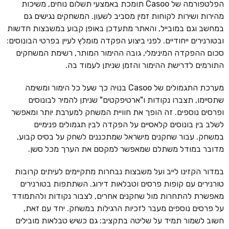
הפלטפורמה של Casoo תומכת באמצעי תשלום נוחים, משיכות
מהירות ושירות לקוחות זמין מסביב לשעון. המשחקים נגישים גם
במחשב וגם במובייל, והאתר מתעדכן באופן קבוע במשבצות חדשות
ובטורנירים ייחודיים. לפני ביצוע הפקדה מומלץ לעיין בפרטי הבונוסים:
סכום ההפקדה המינימלי, גובה ההימור המותר, רשימת המשחקים
התורמים לדרישת ההימור והזמן שניתן לעמוד בה.
מערכת התגמולים של Casoo בנויה כך שעל כל הימור ומשימה
שתסיימו, תצברו נקודות ו"ארטיפקטים" שניתן להמיר לבונוסים
ופרסים נוספים. זה הופך את חוויית המשחק למערבת יותר ומאפשר
לשלב בין בונוסים קלאסיים על הפקדה לבין תגמולים פנימיים
במשחק. עבור שחקנים מישראל שמתכננים לשחק על בסיס קבוע,
מדובר במודל משתלם שמאפשר למקסם את הערך מכל סשן.
במדור הקזינו לייב ועל משבצות נבחרות מתקיימים לעיתים קרובות
טורנירים עם קופות פרסים וטבלאות דירוג. השתתפות בטורנירים
מאפשרת להתחרות מול שחקנים אחרים, לצבור נקודות ולהתמודד
על פרסים נוספים מעבר לזכיות הרגילות במשחק. יחד עם זאת,
חשוב לשמור תמיד על שליטה בתקציב: גם כשיש טבלאות מובילים