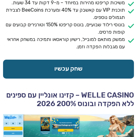
משיכות קריפטו מהירות במיוחד – מ-9 דקות עד 34 שעות.
תוכנית VIP עם קאשבק עד 40% ומערכת BeeCoins לצבירת
תגמולים נוספים.
בונוסי רילוד שבועיים, בונוס קריפטו 150% וטורנירים קבועים עם
קופות פרסים.
ממשק מותאם למובייל, רישיון קוראסאו ותמיכה במשחק אחראי
עם מגבלות הפקדה וזמן.
שחק עכשיו
WELLE CASINO – קזינו אונליין עם ספינים
ללא הפקדה ובונוס 200% 2026