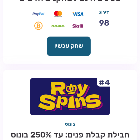
דירוג
98
שחק עכשיו
#4
בונוס
חבילת קבלת פנים: עד 250% בונוס