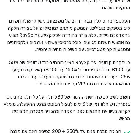
של x30 על ההפקדה, מה שמאפשר לשחקנים לנהל טוב יותר את
התקציב שלהם.
הפלטפורמה כוללת מבחר רחב של משבצות, משחקי שולחן וקזינו
לייב מספקים מובילים. הממשק מותאם למובייל ופועל בצורה חלקה
בדפדפנים ניידים, ללא צורך בהורדת אפליקציה. RoySpins מציע
גם אמצעי תשלום מגוונים, כולל כרטיסי אשראי, ארנקים אלקטרוניים
ומטבעות קריפטוגרפיים, עם משיכות מהירות יחסית.
לשחקנים קבועים, RoySpins מציע בונוסי רילוד שבועיים של 50%
עד €100, בונוס קריפטו של 150% עד €100 וקאשבק שבועי עד
25%. מערכת הנאמנות מתגמלת שחקנים פעילים עם הטבות
מותאמות אישית ודרגות VIP עם יתרונות משופרים.
חשוב לשים לב שדרישת ההימור של x30 חלה על כל חלק מהבונוס
בנפרד, ויש חלון זמן של 3 ימים לניצול הבונוס מרגע ההפעלה. מומלץ
לקרוא בעיון את התנאים לפני הפקדה ולהגדיר מסגרת תקציבית
מראש.
חבילת קבלת פנים עד 250% + 200 ספינים חינם עם מבנה