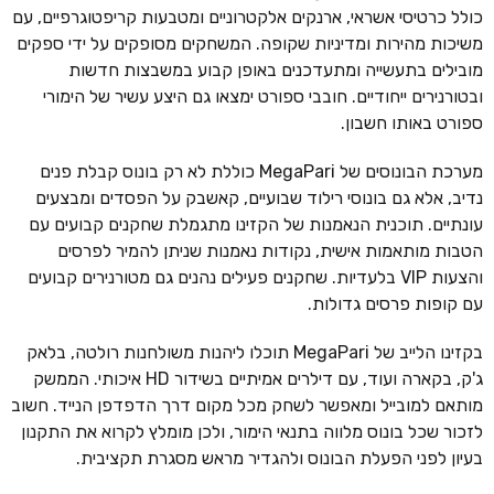
כולל כרטיסי אשראי, ארנקים אלקטרוניים ומטבעות קריפטוגרפיים, עם
משיכות מהירות ומדיניות שקופה. המשחקים מסופקים על ידי ספקים
מובילים בתעשייה ומתעדכנים באופן קבוע במשבצות חדשות
ובטורנירים ייחודיים. חובבי ספורט ימצאו גם היצע עשיר של הימורי
ספורט באותו חשבון.
מערכת הבונוסים של MegaPari כוללת לא רק בונוס קבלת פנים
נדיב, אלא גם בונוסי רילוד שבועיים, קאשבק על הפסדים ומבצעים
עונתיים. תוכנית הנאמנות של הקזינו מתגמלת שחקנים קבועים עם
הטבות מותאמות אישית, נקודות נאמנות שניתן להמיר לפרסים
והצעות VIP בלעדיות. שחקנים פעילים נהנים גם מטורנירים קבועים
עם קופות פרסים גדולות.
בקזינו הלייב של MegaPari תוכלו ליהנות משולחנות רולטה, בלאק
ג'ק, בקארה ועוד, עם דילרים אמיתיים בשידור HD איכותי. הממשק
מותאם למובייל ומאפשר לשחק מכל מקום דרך הדפדפן הנייד. חשוב
לזכור שכל בונוס מלווה בתנאי הימור, ולכן מומלץ לקרוא את התקנון
בעיון לפני הפעלת הבונוס ולהגדיר מראש מסגרת תקציבית.