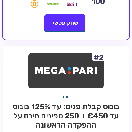
100
קזינו קריפטו
שחק עכשיו
קזינו PayPal
טורנירי קזינו
הימורי ספורט
אודות
#2
צור קשר
בלוג וחדשות
ביקורות
בונוס
חדשות
בונוס קבלת פנים: עד 125% בונוס
טיפים
עד €450 + 250 ספינים חינם על
מדריכים
ההפקדה הראשונה