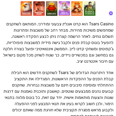
Tsars Casino הוא קזינו אונליין צבעוני ומודרני, המותאם לשחקנים
שמחפשים משיכות מהירות, מבחר רחב של משבצות ופתרונות
תשלום נוחים. לאחר הרשמה קצרה ניתן לבצע הפקדה ראשונה,
להפעיל בונוס קבלת פנים ולקבל גישה מידית למשבצות פופולריות,
ג'קפוטים ומשחקי קזינו לייב. הממשק אינטואיטיבי ופועל בצורה חלקה
גם במחשב וגם במכשירים ניידים, כך שנוח לשחק מכל מקום בישראל
עם חיבור אינטרנט יציב.
אחד היתרונות הגדולים של Tsars לשחקנים חדשים הוא חבילת
קבלת הפנים על ההפקדות הראשונות, המגדילה את התקציב
ההתחלתי ומוסיפה סיבובים חינם על משבצות נבחרות. שחקנים
קבועים נהנים ממבצעים שוטפים, קאשבק ותוכנית נאמנות עם דרגות
שונות והצעות מותאמות אישית. יחד עם זאת, כל בונוס מלווה בתנאי
הימור, ולכן חשוב לקרוא בעיון את תנאי המבצע לפני ההפעלה
ולקבוע מראש מסגרת תקציבית שלא חורגת ממה שאתם יכולים