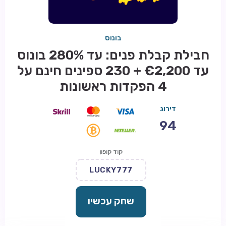
בונוס
חבילת קבלת פנים: עד 280% בונוס
עד €2,200 + 230 ספינים חינם על
4 הפקדות ראשונות
דירוג
94
קוד קופון
LUCKY777
שחק עכשיו