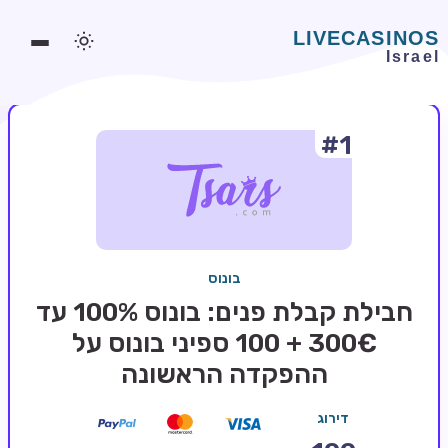
#1
משחקים אונליין
משחקים חינמיים
סלוטים אונליין
מדריכי קזינו
בונוס
מונדיאל 2026 הימורים
חבילת קבלת פנים: בונוס 100% עד
בלאקג'ק אונליין
300€ + 100 ספיני בונוס על
ההפקדה הראשונה
בקרה אונליין
וידאו פוקר
דירוג
בונוסים בקזינו אונליין