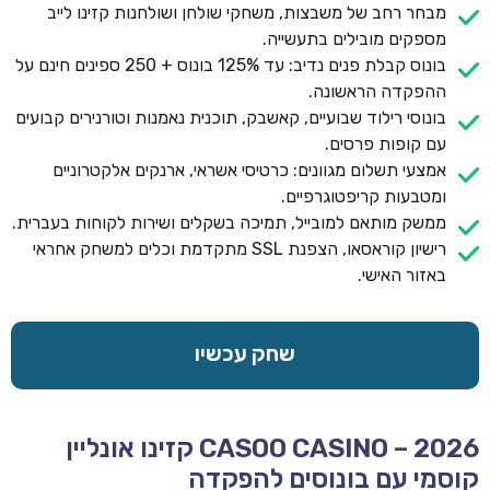
מבחר רחב של משבצות, משחקי שולחן ושולחנות קזינו לייב
מספקים מובילים בתעשייה.
בונוס קבלת פנים נדיב: עד 125% בונוס + 250 ספינים חינם על
ההפקדה הראשונה.
בונוסי רילוד שבועיים, קאשבק, תוכנית נאמנות וטורנירים קבועים
עם קופות פרסים.
אמצעי תשלום מגוונים: כרטיסי אשראי, ארנקים אלקטרוניים
ומטבעות קריפטוגרפיים.
ממשק מותאם למובייל, תמיכה בשקלים ושירות לקוחות בעברית.
רישיון קוראסאו, הצפנת SSL מתקדמת וכלים למשחק אחראי
באזור האישי.
שחק עכשיו
CASOO CASINO – 2026 קזינו אונליין
קוסמי עם בונוסים להפקדה