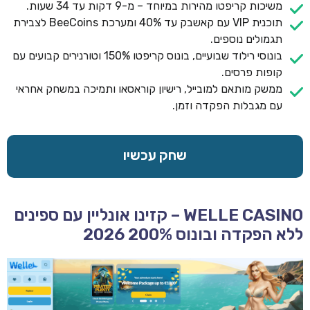
משיכות קריפטו מהירות במיוחד – מ-9 דקות עד 34 שעות.
תוכנית VIP עם קאשבק עד 40% ומערכת BeeCoins לצבירת
תגמולים נוספים.
בונוסי רילוד שבועיים, בונוס קריפטו 150% וטורנירים קבועים עם
קופות פרסים.
ממשק מותאם למובייל, רישיון קוראסאו ותמיכה במשחק אחראי
עם מגבלות הפקדה וזמן.
שחק עכשיו
WELLE CASINO – קזינו אונליין עם ספינים
ללא הפקדה ובונוס 200% 2026