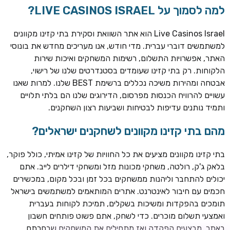
למה לסמוך על LIVE CASINOS ISRAEL?
Live Casinos Israel הוא אתר השוואת וסקירת בתי קזינו מקוונים
למשתמשים דוברי עברית. מדי חודש, אנו מעריכים מחדש את בונוסי
האתר, אפשרויות התשלום, רשימות המשחקים ואיכות שירות
הלקוחות. רק בתי קזינו שעומדים בסטנדרטים שלנו של רישוי,
אבטחה ומהירות משיכה נכללים ברשימת BEST שלנו. למרות שאנו
עשויים להרוויח הכנסות מפרסום, הדירוגים שלנו הם בלתי תלויים
ותמיד נותנים עדיפות לבטיחות ושביעות רצון השחקנים.
TSARS
חבילת קבלת פנים: בונוס 100% עד 300€ + 100 ספיני בונוס על
מהם בתי קזינו מקוונים לשחקנים ישראלים?
ההפקדה הראשונה
בתי קזינו מקוונים מציעים את כל החוויות של קזינו אמיתי, כולל פוקר,
CASOO
בלאק ג'ק, רולטה, משחקי מכונות מזל ומשחקי דילרים לייב. אתם
בונוס מתגלגל עד 2,000 ₪ + 200 ספינים חינם לשחקנים
יכולים להתחבר וליהנות ממשחקים בכל זמן ובכל מקום, במכשירים
חדשים
חכמים עם חיבור לאינטרנט. אתרים המותאמים למשתמשים בישראל
ROYSPINS
תומכים בהפקדות ומשיכות בשקלים, תמיכת לקוחות בעברית
חבילת קבלת פנים: עד 250% בונוס עד €2,000 + 200 ספינים
ואמצעי תשלום מוכרים. כדי לשחק, אתם פשוט פותחים חשבון
חינם על ההפקדות הראשונות
באתר, מבצעים הפקדה ואז מתחילים את המשחקים שבחרתם.