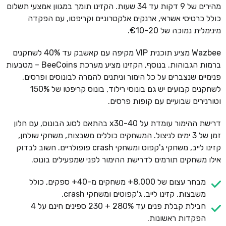
מהירים של 9 דקות עד 34 שעות. הקזינו תומך במגוון אמצעי תשלום
כולל כרטיסי אשראי, ארנקים אלקטרוניים וקריפטו, עם הפקדה
מינימלית נמוכה של €10-20.
Wazbee מציע תוכנית VIP מקיפה עם קאשבק עד 40% לשחקנים
ברמות הגבוהות. בנוסף, הקזינו מציע מערכת BeeCoins – מטבעות
פנימיים שנצברים על כל הימור וניתנים להמרה לבונוסים ופרסים.
לשחקנים קבועים יש גם בונוסי רילוד, בונוס קריפטו של 150%
וטורנירים שבועיים עם קופות פרסים.
דרישת ההימור עומדת על x30-40 בהתאם לסוג הבונוס, עם חלון
זמן של 3 ימים לניצול. המשחקים כוללים משבצות, משחקי שולחן,
קזינו לייב, משחקי ג'קפוט ומשחקי crash פופולריים. חשוב לבדוק
אילו משחקים תורמים לדרישת ההימור לפני שמפעילים בונוס.
מבחר עצום של 8,000+ משחקים מ-40+ ספקים, כולל
משבצות, קזינו לייב, ג'קפוטים ומשחקי crash.
חבילת קבלת פנים עד 280% + 230 ספינים חינם על 4
הפקדות ראשונות.