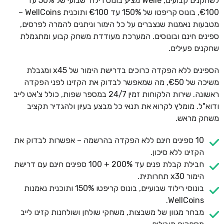
לשחקנים קבועים, Welle מציע בונוס רילוד שבועי של 50% עד
€100, בונוס קריפטו של 150% עד €100 ותוכנית WellCoins –
מטבעות נאמנות שנצברים על כל הימור וניתנים להמרה לפרסים,
ספינים חינם ובונוסים. המערכת מעודדת משחק קבוע ומתגמלת
שחקנים פעילים.
הספינים ללא הפקדה כרוכים בדרישת הימור של x45 ומגבלת
משיכה של €50, מה שמאפשר לבדוק את הקזינו לפני הפקדה
ראשונה. שירות הלקוחות זמין 24/7 במספר שפות, כולל צ'אט לייב
ודוא"ל. מומלץ לקרוא את תנאי כל מבצע בעיון ולהגדיר תקציב
משחק מראש.
10 ספינים חינם ללא הפקדה בהרשמה – אפשרות לבדוק את
הקזינו ללא סיכון.
חבילת קבלת פנים עד 200% + 100 ספינים חינם עם דרישת
הימור x30 תחרותית.
בונוסי רילוד שבועיים, בונוס קריפטו 150% ותוכנית נאמנות
WellCoins.
מבחר מגוון של משבצות, משחקי שולחן ושולחנות קזינו לייב