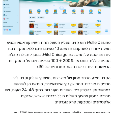
Welle Casino הוא קזינו אונליין הפועל תחת רישיון קוראסאו ומציע
הצעה ייחודית לשחקנים חדשים: 10 ספינים חינם ללא הפקדה מיד
עם ההרשמה על המשבצת Wild Chicago. בנוסף, חבילת קבלת
הפנים כוללת בונוס עד 200% + 100 ספינים חינם על ההפקדות
הראשונות, עם דרישת הימור תחרותית של x30.
הקזינו מציע מבחר מגוון של משבצות, משחקי שולחן וקזינו לייב
מספקים מוכרים. הממשק נקי ואינטואיטיבי, מותאם הן לשימוש
במחשב והן בטלפון נייד. משיכות מעובדות בתוך 24-48 שעות, ויש
תמיכה במגוון אמצעי תשלום כולל כרטיסי אשראי, ארנקים
אלקטרוניים ומטבעות קריפטוגרפיים.