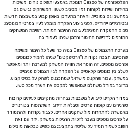
הפלטפורמה של Casoo תומכת באמצעי תשלום נוחים, משיכות
מהירות ושירות לקוחות זמין מסביב לשעון. המשחקים נגישים גם
במחשב וגם במובייל, והאתר מתעדכן באופן קבוע במשבצות חדשות
ובטורנירים ייחודיים. לפני ביצוע הפקדה מומלץ לעיין בפרטי הבונוסים:
סכום ההפקדה המינימלי, גובה ההימור המותר, רשימת המשחקים
התורמים לדרישת ההימור והזמן שניתן לעמוד בה.
מערכת התגמולים של Casoo בנויה כך שעל כל הימור ומשימה
שתסיימו, תצברו נקודות ו"ארטיפקטים" שניתן להמיר לבונוסים
ופרסים נוספים. זה הופך את חוויית המשחק למערבת יותר ומאפשר
לשלב בין בונוסים קלאסיים על הפקדה לבין תגמולים פנימיים
במשחק. עבור שחקנים מישראל שמתכננים לשחק על בסיס קבוע,
מדובר במודל משתלם שמאפשר למקסם את הערך מכל סשן.
במדור הקזינו לייב ועל משבצות נבחרות מתקיימים לעיתים קרובות
טורנירים עם קופות פרסים וטבלאות דירוג. השתתפות בטורנירים
מאפשרת להתחרות מול שחקנים אחרים, לצבור נקודות ולהתמודד
על פרסים נוספים מעבר לזכיות הרגילות במשחק. יחד עם זאת,
חשוב לשמור תמיד על שליטה בתקציב: גם כשיש טבלאות מובילים