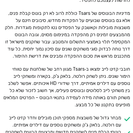
להרשות לעצמכם להפסיד.
מדיניות הבונוסים של Tsars כוללת לרוב לא רק בונוס קבלת פנים,
אלא גם בונוסים שבועיים על הפקדות מחדש, סיבובים חינם על
משבצות מובילות וקאשבק על הפסדים נטו לתקופות מוגדרות. חלק
מהמבצעים זמינים רק מהפקדה במינימום מסוים, וגובה הבונוס
המקסימלי תלוי באמצעי התשלום והמטבע. עבור שחקנים מישראל זו
דרך נוחה לבדוק סוגי משחקים שונים עם סיכון נמוך יחסית, כל עוד
מתכננים מראש את סכום ההפקדה ומבינים את דרישת ההימור.
חובבי קזינו לייב ימצאו ב‑Tsars מגוון רחב של שולחנות עם טווחי
הימור שונים. ניתן לשחק רולטה, בלאק ג'ק, בקארה ומשחקי לייב
נוספים עם דילרים אמיתיים, דרך שידורי HD איכותיים. אפשר לשלב
בין משחקי לייב לסלוטים ובונוסים פעילים, אך חשוב לזכור שלא כל
משחק תורם באותה מידה לעמידה בתנאי הבונוס – הפרטים המלאים
מופיעים בתקנון של כל מבצע.
מבחר גדול של משבצות מספקי תוכן מובילים וחדר קזינו לייב
עם רולטה, בלאק ג'ק ומשחקים נוספים עם דילרים אמיתיים.
בונוסי קבלת פנים לשחקנים חדשים ומבצעים קבועים לשחקנים