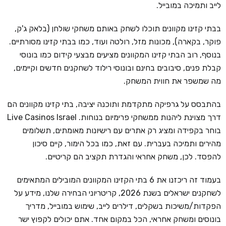
לייב ותמיכה במובייל.
בבתי קזינו מקוונים תוכלו לשחק באותם משחקי שולחן (בלאק ג'ק,
פוקר, בקארה), מכונות מזל, רולטה ועוד, כמו בבתי קזינו מסורתיים.
בנוסף, רוב הבתי קזינו המקוונים מציעים מבצעי קידום כמו בונוסי
קבלת פנים, סיבובים בחינם ובונוסי רילוד לשחקנים חדשים וקיימים,
מה שמשפר את חווית המשחק.
בהתבסס על גרפיקה מתקדמת ותוכנה יציבה, בתי קזינו מקוונים הם
דרך מצוינת ליהנות ממשחקי פרימיום בנוחות. Live Casinos Israel
בוחר בקפידה ומציג רק אתרים עם רישיונות מאומתים, תשלומים
מהירים ותמיכה בעברית. עם זאת, כמו בכל הימור, קיים סיכון
להפסד. לכן, משחק אחראי והגדרת תקציב הם קריטיים.
בעמוד זה ריכזנו את 6 בתי הקזינו המקוונים המובילים המתאימים
לשחקנים ישראלים בשנת 2026, קריטריוני הבחירה שלנו, מידע על
הפקדות/משיכות בשקלים, דילרים לייב, שימוש במובייל, מדריך
בונוסים ומשחק אחראי, הכל במקום אחד. אתם יכולים לקפוץ ישר