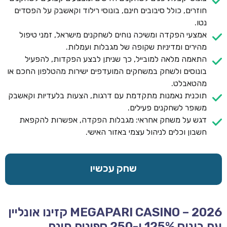
חוזרים, כולל סיבובים חינם, בונוסי רילוד וקאשבק על הפסדים
נטו.
אמצעי הפקדה ומשיכה נוחים לשחקנים מישראל, זמני טיפול
מהירים ומדיניות שקופה של מגבלות ועמלות.
התאמה מלאה למובייל, כך שניתן לבצע הפקדות, להפעיל
בונוסים ולשחק במשחקים המועדפים ישירות מהטלפון החכם או
מהטאבלט.
תוכנית נאמנות מתקדמת עם דרגות, הצעות בלעדיות וקאשבק
משופר לשחקנים פעילים.
דגש על משחק אחראי: מגבלות הפקדה, אפשרות להקפאת
חשבון וכלים לניהול עצמי באזור האישי.
שחק עכשיו
MEGAPARI CASINO – 2026 קזינו אונליין
עם בונוס 125% ו-250 ספינים חינם