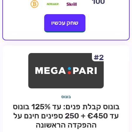
100
קזינו קריפטו
שחק עכשיו
קזינו PayPal
טורנירי קזינו
הימורי ספורט
אודות
#2
צור קשר
בלוג וחדשות
ביקורות
בונוס
חדשות
בונוס קבלת פנים: עד 125% בונוס
טיפים
עד €450 + 250 ספינים חינם על
מדריכים
ההפקדה הראשונה