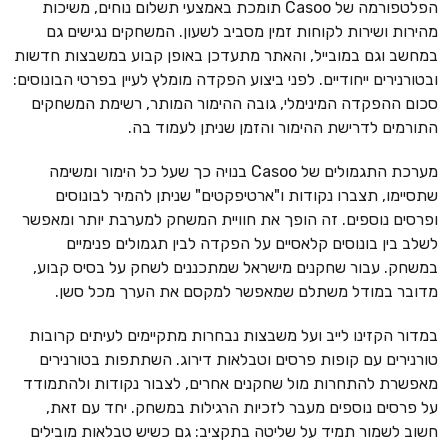
הפלטפורמה של Casoo תומכת באמצעי תשלום נוחים, משיכות
מהירות ושירות לקוחות זמין מסביב לשעון. המשחקים נגישים גם
במחשב וגם במובייל, והאתר מתעדכן באופן קבוע במשבצות חדשות
ובטורנירים ייחודיים. לפני ביצוע הפקדה מומלץ לעיין בפרטי הבונוסים:
סכום ההפקדה המינימלי, גובה ההימור המותר, רשימת המשחקים
התורמים לדרישת ההימור והזמן שניתן לעמוד בה.
מערכת התגמולים של Casoo בנויה כך שעל כל הימור ומשימה
שתסיימו, תצברו נקודות ו"ארטיפקטים" שניתן להמיר לבונוסים
ופרסים נוספים. זה הופך את חוויית המשחק למערבת יותר ומאפשר
לשלב בין בונוסים קלאסיים על הפקדה לבין תגמולים פנימיים
במשחק. עבור שחקנים מישראל שמתכננים לשחק על בסיס קבוע,
מדובר במודל משתלם שמאפשר למקסם את הערך מכל סשן.
במדור הקזינו לייב ועל משבצות נבחרות מתקיימים לעיתים קרובות
טורנירים עם קופות פרסים וטבלאות דירוג. השתתפות בטורנירים
מאפשרת להתחרות מול שחקנים אחרים, לצבור נקודות ולהתמודד
על פרסים נוספים מעבר לזכיות הרגילות במשחק. יחד עם זאת,
חשוב לשמור תמיד על שליטה בתקציב: גם כשיש טבלאות מובילים