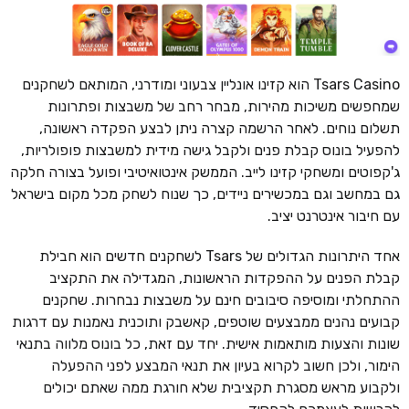
Tsars Casino הוא קזינו אונליין צבעוני ומודרני, המותאם לשחקנים
שמחפשים משיכות מהירות, מבחר רחב של משבצות ופתרונות
תשלום נוחים. לאחר הרשמה קצרה ניתן לבצע הפקדה ראשונה,
להפעיל בונוס קבלת פנים ולקבל גישה מידית למשבצות פופולריות,
ג'קפוטים ומשחקי קזינו לייב. הממשק אינטואיטיבי ופועל בצורה חלקה
גם במחשב וגם במכשירים ניידים, כך שנוח לשחק מכל מקום בישראל
עם חיבור אינטרנט יציב.
אחד היתרונות הגדולים של Tsars לשחקנים חדשים הוא חבילת
קבלת הפנים על ההפקדות הראשונות, המגדילה את התקציב
ההתחלתי ומוסיפה סיבובים חינם על משבצות נבחרות. שחקנים
קבועים נהנים ממבצעים שוטפים, קאשבק ותוכנית נאמנות עם דרגות
שונות והצעות מותאמות אישית. יחד עם זאת, כל בונוס מלווה בתנאי
הימור, ולכן חשוב לקרוא בעיון את תנאי המבצע לפני ההפעלה
ולקבוע מראש מסגרת תקציבית שלא חורגת ממה שאתם יכולים