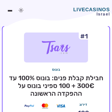
#1
משחקים אונליין
משחקים חינמיים
סלוטים אונליין
מדריכי קזינו
בונוס
מונדיאל 2026 הימורים
חבילת קבלת פנים: בונוס 100% עד
בלאקג'ק אונליין
300€ + 100 ספיני בונוס על
ההפקדה הראשונה
בקרה אונליין
וידאו פוקר
דירוג
בונוסים בקזינו אונליין