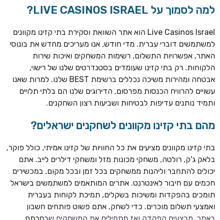
למה לסמוך על LIVE CASINOS ISRAEL?
Live Casinos Israel הוא אתר השוואת וסקירת בתי קזינו מקוונים
למשתמשים דוברי עברית. מדי חודש, אנו מעריכים מחדש את בונוסי
האתר, אפשרויות התשלום, רשימות המשחקים ואיכות שירות
הלקוחות. רק בתי קזינו שעומדים בסטנדרטים שלנו של רישוי,
אבטחה ומהירות משיכה נכללים ברשימת BEST שלנו. למרות שאנו
עשויים להרוויח הכנסות מפרסום, הדירוגים שלנו הם בלתי תלויים
ותמיד נותנים עדיפות לבטיחות ושביעות רצון השחקנים.
TSARS
חבילת קבלת פנים: בונוס 100% עד 300€ + 100 ספיני בונוס על
מהם בתי קזינו מקוונים לשחקנים ישראלים?
ההפקדה הראשונה
בתי קזינו מקוונים מציעים את כל החוויות של קזינו אמיתי, כולל פוקר,
CASOO
בלאק ג'ק, רולטה, משחקי מכונות מזל ומשחקי דילרים לייב. אתם
בונוס מתגלגל עד 2,000 ₪ + 200 ספינים חינם לשחקנים
יכולים להתחבר וליהנות ממשחקים בכל זמן ובכל מקום, במכשירים
חדשים
חכמים עם חיבור לאינטרנט. אתרים המותאמים למשתמשים בישראל
ROYSPINS
תומכים בהפקדות ומשיכות בשקלים, תמיכת לקוחות בעברית
חבילת קבלת פנים: עד 250% בונוס עד €2,000 + 200 ספינים
ואמצעי תשלום מוכרים. כדי לשחק, אתם פשוט פותחים חשבון
חינם על ההפקדות הראשונות
באתר, מבצעים הפקדה ואז מתחילים את המשחקים שבחרתם.