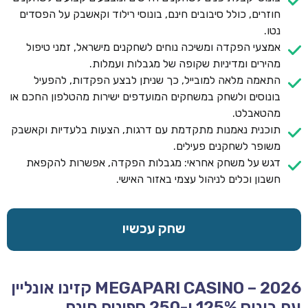
חוזרים, כולל סיבובים חינם, בונוסי רילוד וקאשבק על הפסדים
נטו.
אמצעי הפקדה ומשיכה נוחים לשחקנים מישראל, זמני טיפול
מהירים ומדיניות שקופה של מגבלות ועמלות.
התאמה מלאה למובייל, כך שניתן לבצע הפקדות, להפעיל
בונוסים ולשחק במשחקים המועדפים ישירות מהטלפון החכם או
מהטאבלט.
תוכנית נאמנות מתקדמת עם דרגות, הצעות בלעדיות וקאשבק
משופר לשחקנים פעילים.
דגש על משחק אחראי: מגבלות הפקדה, אפשרות להקפאת
חשבון וכלים לניהול עצמי באזור האישי.
שחק עכשיו
MEGAPARI CASINO – 2026 קזינו אונליין
עם בונוס 125% ו-250 ספינים חינם