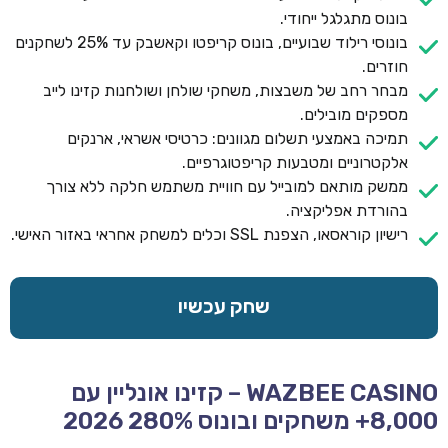
בונוס מתגלגל ייחודי.
בונוסי רילוד שבועיים, בונוס קריפטו וקאשבק עד 25% לשחקנים
חוזרים.
מבחר רחב של משבצות, משחקי שולחן ושולחנות קזינו לייב
מספקים מובילים.
תמיכה באמצעי תשלום מגוונים: כרטיסי אשראי, ארנקים
אלקטרוניים ומטבעות קריפטוגרפיים.
ממשק מותאם למובייל עם חוויית משתמש חלקה ללא צורך
בהורדת אפליקציה.
רישיון קוראסאו, הצפנת SSL וכלים למשחק אחראי באזור האישי.
שחק עכשיו
WAZBEE CASINO – קזינו אונליין עם
8,000+ משחקים ובונוס 280% 2026