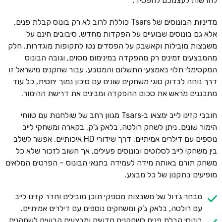
להרשות לעצמכם להפסיד.
מדיניות הבונוסים של Tsars כוללת לרוב לא רק בונוס קבלת פנים,
אלא גם בונוסים שבועיים על הפקדות מחדש, סיבובים חינם על
משבצות מובילות וקאשבק על הפסדים נטו לתקופות מוגדרות. חלק
מהמבצעים זמינים רק מהפקדה במינימום מסוים, וגובה הבונוס
המקסימלי תלוי באמצעי התשלום והמטבע. עבור שחקנים מישראל זו
דרך נוחה לבדוק סוגי משחקים שונים עם סיכון נמוך יחסית, כל עוד
מתכננים מראש את סכום ההפקדה ומבינים את דרישת ההימור.
חובבי קזינו לייב ימצאו ב‑Tsars מגוון רחב של שולחנות עם טווחי
הימור שונים. ניתן לשחק רולטה, בלאק ג'ק, בקארה ומשחקי לייב
נוספים עם דילרים אמיתיים, דרך שידורי HD איכותיים. אפשר לשלב
בין משחקי לייב לסלוטים ובונוסים פעילים, אך חשוב לזכור שלא כל
משחק תורם באותה מידה לעמידה בתנאי הבונוס – הפרטים המלאים
מופיעים בתקנון של כל מבצע.
מבחר גדול של משבצות מספקי תוכן מובילים וחדר קזינו לייב
עם רולטה, בלאק ג'ק ומשחקים נוספים עם דילרים אמיתיים.
בונוסי קבלת פנים לשחקנים חדשים ומבצעים קבועים לשחקנים