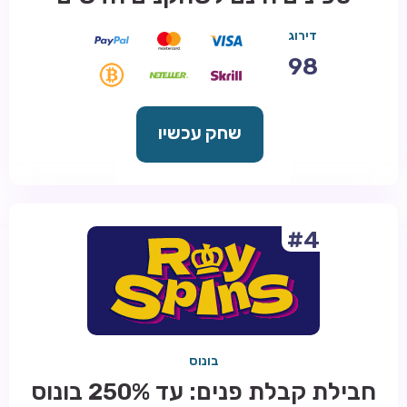
דירוג
98
שחק עכשיו
#4
בונוס
חבילת קבלת פנים: עד 250% בונוס