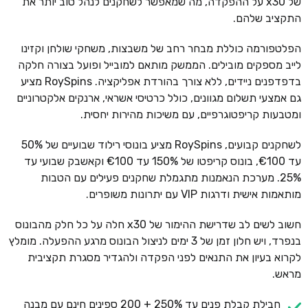
של x30 על ההפקדה, מה שמאפשר לשחקנים לנהל טוב יותר את
התקציב שלהם.
הפלטפורמה כוללת מבחר רחב של משבצות, משחקי שולחן וקזינו
לייב מספקים מובילים. הממשק מותאם למובייל ופועל בצורה חלקה
בדפדפנים ניידים, ללא צורך בהורדת אפליקציה. RoySpins מציע
גם אמצעי תשלום מגוונים, כולל כרטיסי אשראי, ארנקים אלקטרוניים
ומטבעות קריפטוגרפיים, עם משיכות מהירות יחסית.
לשחקנים קבועים, RoySpins מציע בונוסי רילוד שבועיים של 50%
עד €100, בונוס קריפטו של 150% עד €100 וקאשבק שבועי עד
25%. מערכת הנאמנות מתגמלת שחקנים פעילים עם הטבות
מותאמות אישית ודרגות VIP עם יתרונות משופרים.
חשוב לשים לב שדרישת ההימור של x30 חלה על כל חלק מהבונוס
בנפרד, ויש חלון זמן של 3 ימים לניצול הבונוס מרגע ההפעלה. מומלץ
לקרוא בעיון את התנאים לפני הפקדה ולהגדיר מסגרת תקציבית
מראש.
חבילת קבלת פנים עד 250% + 200 ספינים חינם עם מבנה