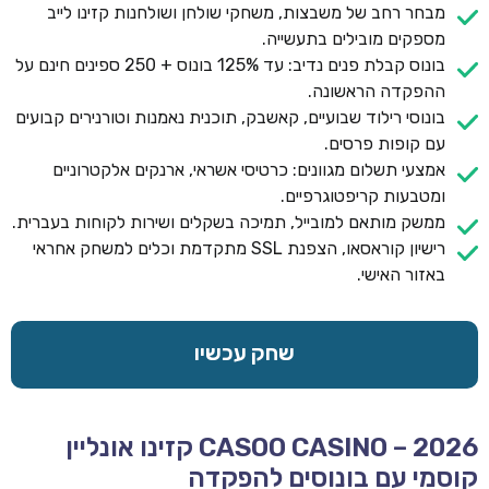
מבחר רחב של משבצות, משחקי שולחן ושולחנות קזינו לייב
מספקים מובילים בתעשייה.
בונוס קבלת פנים נדיב: עד 125% בונוס + 250 ספינים חינם על
ההפקדה הראשונה.
בונוסי רילוד שבועיים, קאשבק, תוכנית נאמנות וטורנירים קבועים
עם קופות פרסים.
אמצעי תשלום מגוונים: כרטיסי אשראי, ארנקים אלקטרוניים
ומטבעות קריפטוגרפיים.
ממשק מותאם למובייל, תמיכה בשקלים ושירות לקוחות בעברית.
רישיון קוראסאו, הצפנת SSL מתקדמת וכלים למשחק אחראי
באזור האישי.
שחק עכשיו
CASOO CASINO – 2026 קזינו אונליין
קוסמי עם בונוסים להפקדה