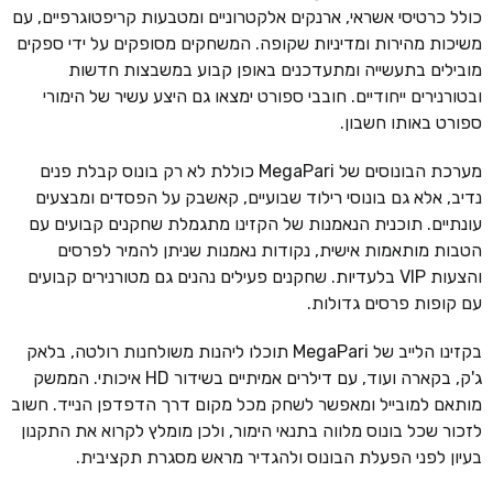
כולל כרטיסי אשראי, ארנקים אלקטרוניים ומטבעות קריפטוגרפיים, עם
משיכות מהירות ומדיניות שקופה. המשחקים מסופקים על ידי ספקים
מובילים בתעשייה ומתעדכנים באופן קבוע במשבצות חדשות
ובטורנירים ייחודיים. חובבי ספורט ימצאו גם היצע עשיר של הימורי
ספורט באותו חשבון.
מערכת הבונוסים של MegaPari כוללת לא רק בונוס קבלת פנים
נדיב, אלא גם בונוסי רילוד שבועיים, קאשבק על הפסדים ומבצעים
עונתיים. תוכנית הנאמנות של הקזינו מתגמלת שחקנים קבועים עם
הטבות מותאמות אישית, נקודות נאמנות שניתן להמיר לפרסים
והצעות VIP בלעדיות. שחקנים פעילים נהנים גם מטורנירים קבועים
עם קופות פרסים גדולות.
בקזינו הלייב של MegaPari תוכלו ליהנות משולחנות רולטה, בלאק
ג'ק, בקארה ועוד, עם דילרים אמיתיים בשידור HD איכותי. הממשק
מותאם למובייל ומאפשר לשחק מכל מקום דרך הדפדפן הנייד. חשוב
לזכור שכל בונוס מלווה בתנאי הימור, ולכן מומלץ לקרוא את התקנון
בעיון לפני הפעלת הבונוס ולהגדיר מראש מסגרת תקציבית.