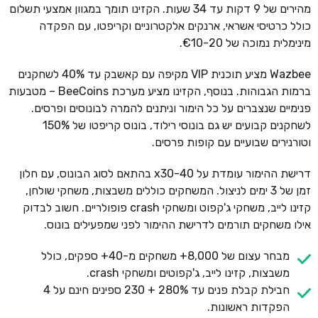
מהירים של 9 דקות עד 34 שעות. הקזינו תומך במגוון אמצעי תשלום
כולל כרטיסי אשראי, ארנקים אלקטרוניים וקריפטו, עם הפקדה
מינימלית נמוכה של €10-20.
Wazbee מציע תוכנית VIP מקיפה עם קאשבק עד 40% לשחקנים
ברמות הגבוהות. בנוסף, הקזינו מציע מערכת BeeCoins – מטבעות
פנימיים שנצברים על כל הימור וניתנים להמרה לבונוסים ופרסים.
לשחקנים קבועים יש גם בונוסי רילוד, בונוס קריפטו של 150%
וטורנירים שבועיים עם קופות פרסים.
דרישת ההימור עומדת על x30-40 בהתאם לסוג הבונוס, עם חלון
זמן של 3 ימים לניצול. המשחקים כוללים משבצות, משחקי שולחן,
קזינו לייב, משחקי ג'קפוט ומשחקי crash פופולריים. חשוב לבדוק
אילו משחקים תורמים לדרישת ההימור לפני שמפעילים בונוס.
מבחר עצום של 8,000+ משחקים מ-40+ ספקים, כולל
משבצות, קזינו לייב, ג'קפוטים ומשחקי crash.
חבילת קבלת פנים עד 280% + 230 ספינים חינם על 4
הפקדות ראשונות.