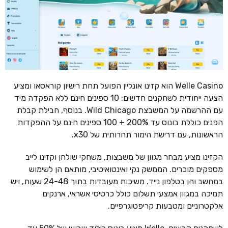
Welle Casino הוא קזינו אונליין הפועל תחת רישיון קוראסאו ומציע
הצעה ייחודית לשחקנים חדשים: 10 ספינים חינם ללא הפקדה מיד
עם ההרשמה על המשבצת Wild Chicago. בנוסף, חבילת קבלת
הפנים כוללת בונוס עד 200% + 100 ספינים חינם על ההפקדות
הראשונות, עם דרישת הימור תחרותית של x30.
הקזינו מציע מבחר מגוון של משבצות, משחקי שולחן וקזינו לייב
מספקים מוכרים. הממשק נקי ואינטואיטיבי, מותאם הן לשימוש
במחשב והן בטלפון נייד. משיכות מעובדות בתוך 24-48 שעות, ויש
תמיכה במגוון אמצעי תשלום כולל כרטיסי אשראי, ארנקים
אלקטרוניים ומטבעות קריפטוגרפיים.