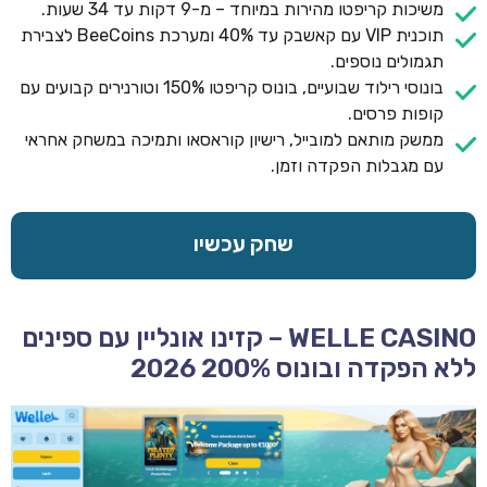
משיכות קריפטו מהירות במיוחד – מ-9 דקות עד 34 שעות.
תוכנית VIP עם קאשבק עד 40% ומערכת BeeCoins לצבירת
תגמולים נוספים.
בונוסי רילוד שבועיים, בונוס קריפטו 150% וטורנירים קבועים עם
קופות פרסים.
ממשק מותאם למובייל, רישיון קוראסאו ותמיכה במשחק אחראי
עם מגבלות הפקדה וזמן.
שחק עכשיו
WELLE CASINO – קזינו אונליין עם ספינים
ללא הפקדה ובונוס 200% 2026