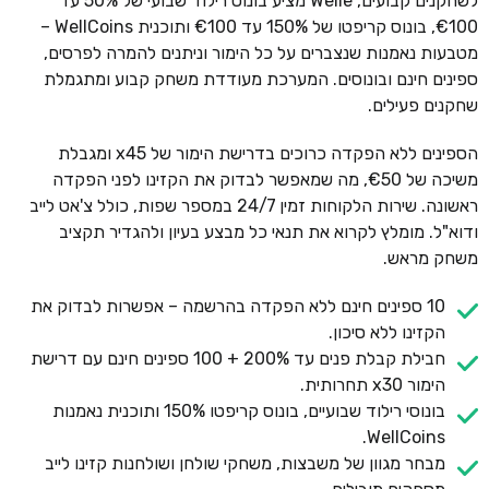
לשחקנים קבועים, Welle מציע בונוס רילוד שבועי של 50% עד
€100, בונוס קריפטו של 150% עד €100 ותוכנית WellCoins –
מטבעות נאמנות שנצברים על כל הימור וניתנים להמרה לפרסים,
ספינים חינם ובונוסים. המערכת מעודדת משחק קבוע ומתגמלת
שחקנים פעילים.
הספינים ללא הפקדה כרוכים בדרישת הימור של x45 ומגבלת
משיכה של €50, מה שמאפשר לבדוק את הקזינו לפני הפקדה
ראשונה. שירות הלקוחות זמין 24/7 במספר שפות, כולל צ'אט לייב
ודוא"ל. מומלץ לקרוא את תנאי כל מבצע בעיון ולהגדיר תקציב
משחק מראש.
10 ספינים חינם ללא הפקדה בהרשמה – אפשרות לבדוק את
הקזינו ללא סיכון.
חבילת קבלת פנים עד 200% + 100 ספינים חינם עם דרישת
הימור x30 תחרותית.
בונוסי רילוד שבועיים, בונוס קריפטו 150% ותוכנית נאמנות
WellCoins.
מבחר מגוון של משבצות, משחקי שולחן ושולחנות קזינו לייב