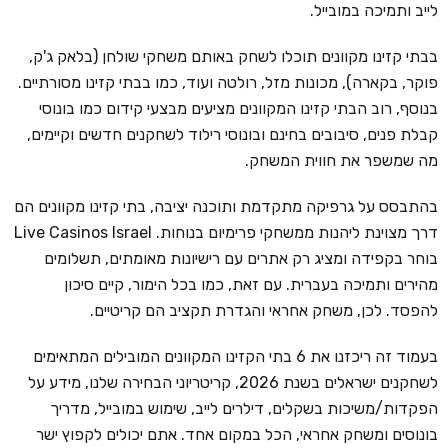
לייב ותמיכה במובייל.
בבתי קזינו מקוונים תוכלו לשחק באותם משחקי שולחן (בלאק ג'ק,
פוקר, בקארה), מכונות מזל, רולטה ועוד, כמו בבתי קזינו מסורתיים.
בנוסף, רוב הבתי קזינו המקוונים מציעים מבצעי קידום כמו בונוסי
קבלת פנים, סיבובים בחינם ובונוסי רילוד לשחקנים חדשים וקיימים,
מה שמשפר את חווית המשחק.
בהתבסס על גרפיקה מתקדמת ותוכנה יציבה, בתי קזינו מקוונים הם
דרך מצוינת ליהנות ממשחקי פרימיום בנוחות. Live Casinos Israel
בוחר בקפידה ומציג רק אתרים עם רישיונות מאומתים, תשלומים
מהירים ותמיכה בעברית. עם זאת, כמו בכל הימור, קיים סיכון
להפסד. לכן, משחק אחראי והגדרת תקציב הם קריטיים.
בעמוד זה ריכזנו את 6 בתי הקזינו המקוונים המובילים המתאימים
לשחקנים ישראלים בשנת 2026, קריטריוני הבחירה שלנו, מידע על
הפקדות/משיכות בשקלים, דילרים לייב, שימוש במובייל, מדריך
בונוסים ומשחק אחראי, הכל במקום אחד. אתם יכולים לקפוץ ישר