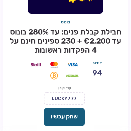
בונוס
חבילת קבלת פנים: עד 280% בונוס
עד €2,200 + 230 ספינים חינם על
4 הפקדות ראשונות
דירוג
94
קוד קופון
LUCKY777
שחק עכשיו