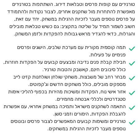
טורנירים עם קופות פרסים וטבלאות דירוג. השתתפות בטורנירים
מאפשרת להתחרות מול שחקנים אחרים, לצבור נקודות ולהתמודד
על פרסים נוספים מעבר לזכיות הרגילות במשחק. יחד עם זאת,
חשוב לשמור תמיד על שליטה בתקציב: גם כשיש טבלאות מובילים
והגרלות, כדאי להגדיר מראש גבולות להפקדות ולזמן המשחק.
תמה קוסמית מקורית עם מערכת שלבים, הישגים ופרסים
פנימיים על פעילות.
חבילת קבלת פנים נדיבה ומבצעים קבועים על הפקדות חוזרות,
כולל סיבובים חינם, קאשבק והטבות טורניר.
מבחר רחב של משבצות, משחקי שולחן ושולחנות קזינו לייב
מספקים מובילים, כולל משחקים חדשים וג'קפוטים.
אזור אישי נוח, הפקדות ומשיכות מהירות בכפוף להליכי אימות
סטנדרטיים ולכללי אבטחה מחמירים.
התאמה לשחקנים מישראל ותמיכה במשחק אחראי, עם אפשרות
להגבלת הפקדות, הימורים וזמני סשן.
טורנירים ומשימות קבועים המאפשרים לצבור פרסים ובונוסים
נוספים מעבר לזכיות הרגילות במשחקים.