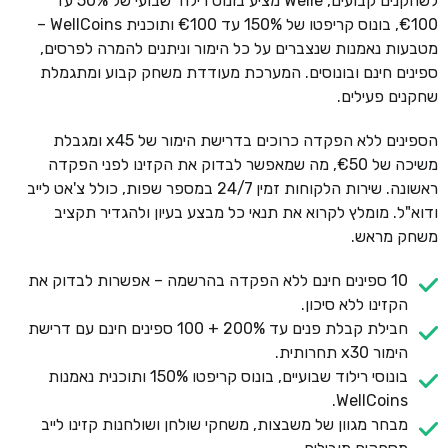
לשחקנים קבועים, Welle מציע בונוס רילוד שבועי של 50% עד
€100, בונוס קריפטו של 150% עד €100 ותוכנית WellCoins –
מטבעות נאמנות שנצברים על כל הימור וניתנים להמרה לפרסים,
ספינים חינם ובונוסים. המערכת מעודדת משחק קבוע ומתגמלת
שחקנים פעילים.
הספינים ללא הפקדה כרוכים בדרישת הימור של x45 ומגבלת
משיכה של €50, מה שמאפשר לבדוק את הקזינו לפני הפקדה
ראשונה. שירות הלקוחות זמין 24/7 במספר שפות, כולל צ'אט לייב
ודוא"ל. מומלץ לקרוא את תנאי כל מבצע בעיון ולהגדיר תקציב
משחק מראש.
10 ספינים חינם ללא הפקדה בהרשמה – אפשרות לבדוק את
הקזינו ללא סיכון.
חבילת קבלת פנים עד 200% + 100 ספינים חינם עם דרישת
הימור x30 תחרותית.
בונוסי רילוד שבועיים, בונוס קריפטו 150% ותוכנית נאמנות
WellCoins.
מבחר מגוון של משבצות, משחקי שולחן ושולחנות קזינו לייב