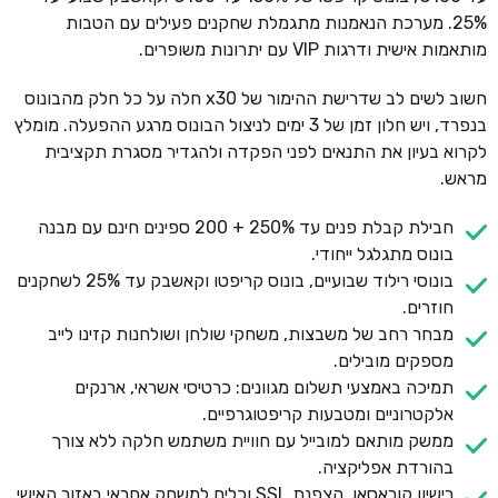
25%. מערכת הנאמנות מתגמלת שחקנים פעילים עם הטבות
מותאמות אישית ודרגות VIP עם יתרונות משופרים.
חשוב לשים לב שדרישת ההימור של x30 חלה על כל חלק מהבונוס
בנפרד, ויש חלון זמן של 3 ימים לניצול הבונוס מרגע ההפעלה. מומלץ
לקרוא בעיון את התנאים לפני הפקדה ולהגדיר מסגרת תקציבית
מראש.
חבילת קבלת פנים עד 250% + 200 ספינים חינם עם מבנה
בונוס מתגלגל ייחודי.
בונוסי רילוד שבועיים, בונוס קריפטו וקאשבק עד 25% לשחקנים
חוזרים.
מבחר רחב של משבצות, משחקי שולחן ושולחנות קזינו לייב
מספקים מובילים.
תמיכה באמצעי תשלום מגוונים: כרטיסי אשראי, ארנקים
אלקטרוניים ומטבעות קריפטוגרפיים.
ממשק מותאם למובייל עם חוויית משתמש חלקה ללא צורך
בהורדת אפליקציה.
רישיון קוראסאו, הצפנת SSL וכלים למשחק אחראי באזור האישי.