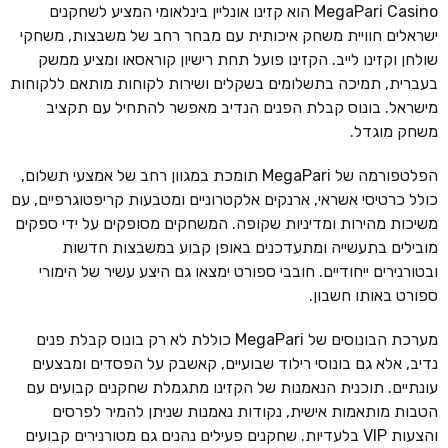
MegaPari Casino הוא קזינו אונליין בינלאומי המציע לשחקנים
ישראלים חוויית משחק איכותית עם מבחר רחב של משבצות, משחקי
שולחן וקזינו לייב. הקזינו פועל תחת רישיון קוראסאו ומציע ממשק
בעברית, תמיכה בתשלומים בשקלים ושירות לקוחות מותאם ללקוחות
מישראל. בונוס קבלת הפנים הנדיב מאפשר להתחיל עם תקציב
משחק מוגדל.
הפלטפורמה של MegaPari תומכת במגוון רחב של אמצעי תשלום,
כולל כרטיסי אשראי, ארנקים אלקטרוניים ומטבעות קריפטוגרפיים, עם
משיכות מהירות ומדיניות שקופה. המשחקים מסופקים על ידי ספקים
מובילים בתעשייה ומתעדכנים באופן קבוע במשבצות חדשות
ובטורנירים ייחודיים. חובבי ספורט ימצאו גם היצע עשיר של הימורי
ספורט באותו חשבון.
מערכת הבונוסים של MegaPari כוללת לא רק בונוס קבלת פנים
נדיב, אלא גם בונוסי רילוד שבועיים, קאשבק על הפסדים ומבצעים
עונתיים. תוכנית הנאמנות של הקזינו מתגמלת שחקנים קבועים עם
הטבות מותאמות אישית, נקודות נאמנות שניתן להמיר לפרסים
והצעות VIP בלעדיות. שחקנים פעילים נהנים גם מטורנירים קבועים