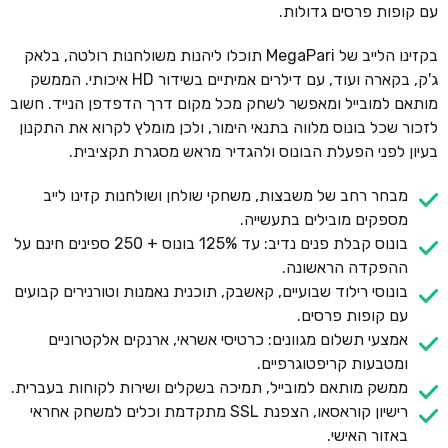
עם קופות פרסים גדולות.
בקזינו הלייב של MegaPari תוכלו ליהנות משולחנות רולטה, בלאק
ג'ק, בקארה ועוד, עם דילרים אמיתיים בשידור HD איכותי. הממשק
מותאם למובייל ומאפשר לשחק מכל מקום דרך הדפדפן הנייד. חשוב
לזכור שכל בונוס מלווה בתנאי הימור, ולכן מומלץ לקרוא את התקנון
בעיון לפני הפעלת הבונוס ולהגדיר מראש מסגרת תקציבית.
מבחר רחב של משבצות, משחקי שולחן ושולחנות קזינו לייב
מספקים מובילים בתעשייה.
בונוס קבלת פנים נדיב: עד 125% בונוס + 250 ספינים חינם על
ההפקדה הראשונה.
בונוסי רילוד שבועיים, קאשבק, תוכנית נאמנות וטורנירים קבועים
עם קופות פרסים.
אמצעי תשלום מגוונים: כרטיסי אשראי, ארנקים אלקטרוניים
ומטבעות קריפטוגרפיים.
ממשק מותאם למובייל, תמיכה בשקלים ושירות לקוחות בעברית.
רישיון קוראסאו, הצפנת SSL מתקדמת וכלים למשחק אחראי
באזור האישי.