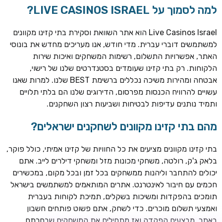
למה לסמוך על LIVE CASINOS ISRAEL?
Live Casinos Israel הוא אתר השוואת וסקירת בתי קזינו מקוונים
למשתמשים דוברי עברית. מדי חודש, אנו מעריכים מחדש את בונוסי
האתר, אפשרויות התשלום, רשימות המשחקים ואיכות שירות
הלקוחות. רק בתי קזינו שעומדים בסטנדרטים שלנו של רישוי,
אבטחה ומהירות משיכה נכללים ברשימת BEST שלנו. למרות שאנו
עשויים להרוויח הכנסות מפרסום, הדירוגים שלנו הם בלתי תלויים
ותמיד נותנים עדיפות לבטיחות ושביעות רצון השחקנים.
מהם בתי קזינו מקוונים לשחקנים ישראלים?
ROYSPINS
חבילת קבלת פנים: עד 250% בונוס עד €2,000 + 200 ספינים
חינם על ההפקדות הראשונות
בתי קזינו מקוונים מציעים את כל החוויות של קזינו אמיתי, כולל פוקר,
בלאק ג'ק, רולטה, משחקי מכונות מזל ומשחקי דילרים לייב. אתם
MEGAPARI
יכולים להתחבר וליהנות ממשחקים בכל זמן ובכל מקום, במכשירים
בונוס קבלת פנים: עד 125% בונוס עד €450 + 250 ספינים חינם
חכמים עם חיבור לאינטרנט. אתרים המותאמים למשתמשים בישראל
תומכים בהפקדות ומשיכות בשקלים, תמיכת לקוחות בעברית
WAZBEE
ואמצעי תשלום מוכרים. כדי לשחק, אתם פשוט פותחים חשבון
חבילת קבלת פנים: עד 280% בונוס עד €2,200 + 230 ספינים
באתר, מבצעים הפקדה ואז מתחילים את המשחקים שבחרתם.