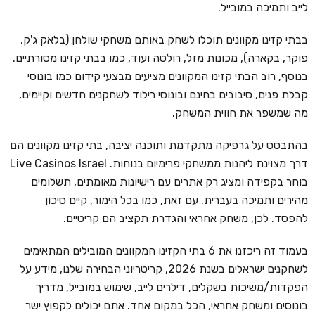
לייב ותמיכה במובייל.
בבתי קזינו מקוונים תוכלו לשחק באותם משחקי שולחן (בלאק ג'ק,
פוקר, בקארה), מכונות מזל, רולטה ועוד, כמו בבתי קזינו מסורתיים.
בנוסף, רוב הבתי קזינו המקוונים מציעים מבצעי קידום כמו בונוסי
קבלת פנים, סיבובים בחינם ובונוסי רילוד לשחקנים חדשים וקיימים,
מה שמשפר את חווית המשחק.
בהתבסס על גרפיקה מתקדמת ותוכנה יציבה, בתי קזינו מקוונים הם
דרך מצוינת ליהנות ממשחקי פרימיום בנוחות. Live Casinos Israel
בוחר בקפידה ומציג רק אתרים עם רישיונות מאומתים, תשלומים
מהירים ותמיכה בעברית. עם זאת, כמו בכל הימור, קיים סיכון
להפסד. לכן, משחק אחראי והגדרת תקציב הם קריטיים.
בעמוד זה ריכזנו את 6 בתי הקזינו המקוונים המובילים המתאימים
לשחקנים ישראלים בשנת 2026, קריטריוני הבחירה שלנו, מידע על
הפקדות/משיכות בשקלים, דילרים לייב, שימוש במובייל, מדריך
בונוסים ומשחק אחראי, הכל במקום אחד. אתם יכולים לקפוץ ישר