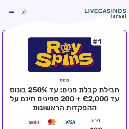
#1
משחקים אונליין
משחקים חינמיים
סלוטים אונליין
מדריכי קזינו
בונוס
מונדיאל 2026 הימורים
חבילת קבלת פנים: עד 250% בונוס
בלאקג'ק אונליין
עד €2,000 + 200 ספינים חינם על
ההפקדות הראשונות
בקרה אונליין
וידאו פוקר
דירוג
בונוסים בקזינו אונליין