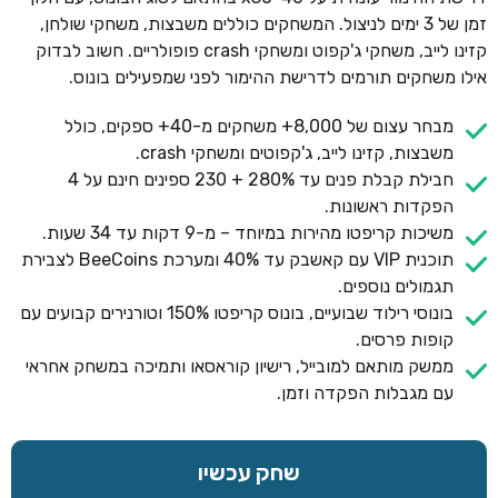
זמן של 3 ימים לניצול. המשחקים כוללים משבצות, משחקי שולחן,
קזינו לייב, משחקי ג'קפוט ומשחקי crash פופולריים. חשוב לבדוק
אילו משחקים תורמים לדרישת ההימור לפני שמפעילים בונוס.
מבחר עצום של 8,000+ משחקים מ-40+ ספקים, כולל
משבצות, קזינו לייב, ג'קפוטים ומשחקי crash.
חבילת קבלת פנים עד 280% + 230 ספינים חינם על 4
הפקדות ראשונות.
משיכות קריפטו מהירות במיוחד – מ-9 דקות עד 34 שעות.
תוכנית VIP עם קאשבק עד 40% ומערכת BeeCoins לצבירת
תגמולים נוספים.
בונוסי רילוד שבועיים, בונוס קריפטו 150% וטורנירים קבועים עם
קופות פרסים.
ממשק מותאם למובייל, רישיון קוראסאו ותמיכה במשחק אחראי
עם מגבלות הפקדה וזמן.
שחק עכשיו