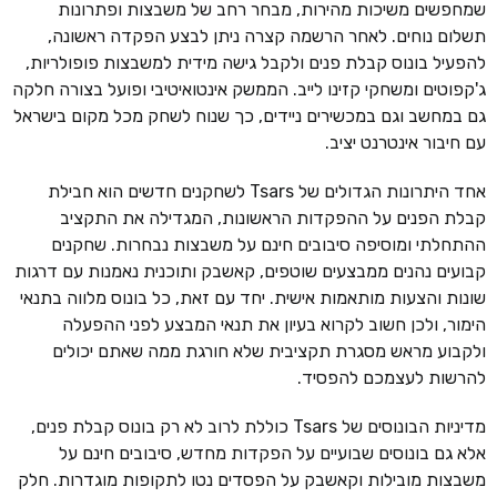
שמחפשים משיכות מהירות, מבחר רחב של משבצות ופתרונות
תשלום נוחים. לאחר הרשמה קצרה ניתן לבצע הפקדה ראשונה,
להפעיל בונוס קבלת פנים ולקבל גישה מידית למשבצות פופולריות,
ג'קפוטים ומשחקי קזינו לייב. הממשק אינטואיטיבי ופועל בצורה חלקה
גם במחשב וגם במכשירים ניידים, כך שנוח לשחק מכל מקום בישראל
עם חיבור אינטרנט יציב.
אחד היתרונות הגדולים של Tsars לשחקנים חדשים הוא חבילת
קבלת הפנים על ההפקדות הראשונות, המגדילה את התקציב
ההתחלתי ומוסיפה סיבובים חינם על משבצות נבחרות. שחקנים
קבועים נהנים ממבצעים שוטפים, קאשבק ותוכנית נאמנות עם דרגות
שונות והצעות מותאמות אישית. יחד עם זאת, כל בונוס מלווה בתנאי
הימור, ולכן חשוב לקרוא בעיון את תנאי המבצע לפני ההפעלה
ולקבוע מראש מסגרת תקציבית שלא חורגת ממה שאתם יכולים
להרשות לעצמכם להפסיד.
מדיניות הבונוסים של Tsars כוללת לרוב לא רק בונוס קבלת פנים,
אלא גם בונוסים שבועיים על הפקדות מחדש, סיבובים חינם על
משבצות מובילות וקאשבק על הפסדים נטו לתקופות מוגדרות. חלק