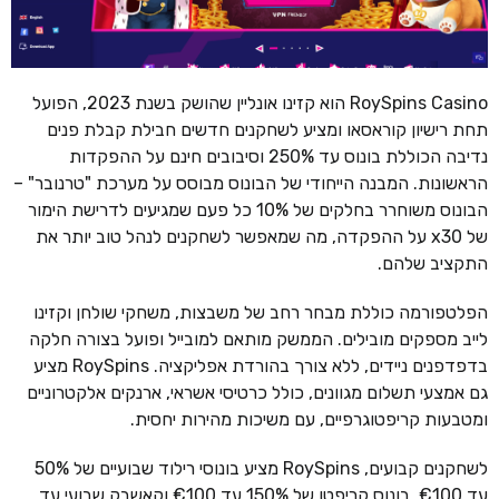
RoySpins Casino הוא קזינו אונליין שהושק בשנת 2023, הפועל
תחת רישיון קוראסאו ומציע לשחקנים חדשים חבילת קבלת פנים
נדיבה הכוללת בונוס עד 250% וסיבובים חינם על ההפקדות
הראשונות. המבנה הייחודי של הבונוס מבוסס על מערכת "טרנובר" –
הבונוס משוחרר בחלקים של 10% כל פעם שמגיעים לדרישת הימור
של x30 על ההפקדה, מה שמאפשר לשחקנים לנהל טוב יותר את
התקציב שלהם.
הפלטפורמה כוללת מבחר רחב של משבצות, משחקי שולחן וקזינו
לייב מספקים מובילים. הממשק מותאם למובייל ופועל בצורה חלקה
בדפדפנים ניידים, ללא צורך בהורדת אפליקציה. RoySpins מציע
גם אמצעי תשלום מגוונים, כולל כרטיסי אשראי, ארנקים אלקטרוניים
ומטבעות קריפטוגרפיים, עם משיכות מהירות יחסית.
לשחקנים קבועים, RoySpins מציע בונוסי רילוד שבועיים של 50%
עד €100, בונוס קריפטו של 150% עד €100 וקאשבק שבועי עד