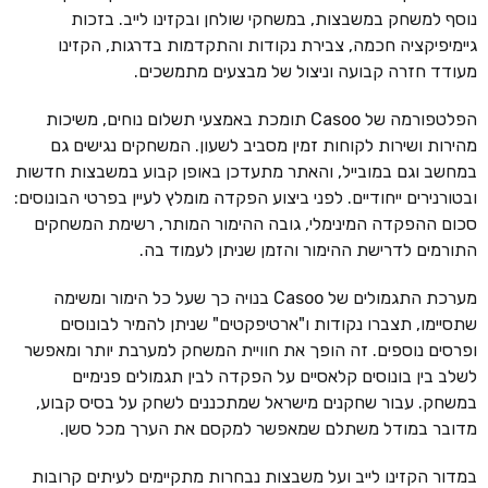
נוסף למשחק במשבצות, במשחקי שולחן ובקזינו לייב. בזכות
גיימיפיקציה חכמה, צבירת נקודות והתקדמות בדרגות, הקזינו
מעודד חזרה קבועה וניצול של מבצעים מתמשכים.
הפלטפורמה של Casoo תומכת באמצעי תשלום נוחים, משיכות
מהירות ושירות לקוחות זמין מסביב לשעון. המשחקים נגישים גם
במחשב וגם במובייל, והאתר מתעדכן באופן קבוע במשבצות חדשות
ובטורנירים ייחודיים. לפני ביצוע הפקדה מומלץ לעיין בפרטי הבונוסים:
סכום ההפקדה המינימלי, גובה ההימור המותר, רשימת המשחקים
התורמים לדרישת ההימור והזמן שניתן לעמוד בה.
מערכת התגמולים של Casoo בנויה כך שעל כל הימור ומשימה
שתסיימו, תצברו נקודות ו"ארטיפקטים" שניתן להמיר לבונוסים
ופרסים נוספים. זה הופך את חוויית המשחק למערבת יותר ומאפשר
לשלב בין בונוסים קלאסיים על הפקדה לבין תגמולים פנימיים
במשחק. עבור שחקנים מישראל שמתכננים לשחק על בסיס קבוע,
מדובר במודל משתלם שמאפשר למקסם את הערך מכל סשן.
במדור הקזינו לייב ועל משבצות נבחרות מתקיימים לעיתים קרובות