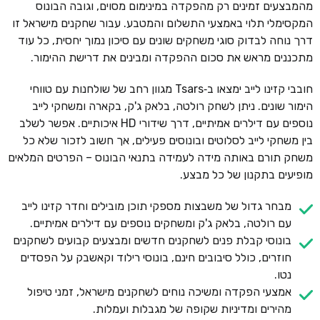
מהמבצעים זמינים רק מהפקדה במינימום מסוים, וגובה הבונוס
המקסימלי תלוי באמצעי התשלום והמטבע. עבור שחקנים מישראל זו
דרך נוחה לבדוק סוגי משחקים שונים עם סיכון נמוך יחסית, כל עוד
מתכננים מראש את סכום ההפקדה ומבינים את דרישת ההימור.
חובבי קזינו לייב ימצאו ב‑Tsars מגוון רחב של שולחנות עם טווחי
הימור שונים. ניתן לשחק רולטה, בלאק ג'ק, בקארה ומשחקי לייב
נוספים עם דילרים אמיתיים, דרך שידורי HD איכותיים. אפשר לשלב
בין משחקי לייב לסלוטים ובונוסים פעילים, אך חשוב לזכור שלא כל
משחק תורם באותה מידה לעמידה בתנאי הבונוס – הפרטים המלאים
מופיעים בתקנון של כל מבצע.
מבחר גדול של משבצות מספקי תוכן מובילים וחדר קזינו לייב
עם רולטה, בלאק ג'ק ומשחקים נוספים עם דילרים אמיתיים.
בונוסי קבלת פנים לשחקנים חדשים ומבצעים קבועים לשחקנים
חוזרים, כולל סיבובים חינם, בונוסי רילוד וקאשבק על הפסדים
נטו.
אמצעי הפקדה ומשיכה נוחים לשחקנים מישראל, זמני טיפול
מהירים ומדיניות שקופה של מגבלות ועמלות.