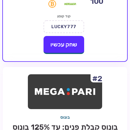
100
קזינו קריפטו
קוד קופון
קזינו PayPal
LUCKY777
טורנירי קזינו
הימורי ספורט
שחק עכשיו
אודות
צור קשר
בלוג וחדשות
#2
ביקורות
חדשות
טיפים
בונוס
מדריכים
בונוס קבלת פנים: עד 125% בונוס