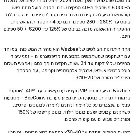
Wazbee Casino הושק בשנת 2024 ומציע מבחר עצום של למעלה
מ-8,000 משחקים מ-40 ספקים שונים. הקזינו פועל תחת רישיון
קוראסאו ומציע לשחקנים חדשים חבילת קבלת פנים נדיבה הכוללת
בונוס עד 280% ו-230 ספינים חינם על 4 ההפקדות הראשונות.
ההפקדה הראשונה מזכה בבונוס של 125% עד €200 + 50 ספינים
חינם.
אחד היתרונות הבולטים של Wazbee הוא מהירות המשיכות, במיוחד
עבור שחקנים שמשתמשים במטבעות קריפטוגרפיים – זמני עיבוד
מהירים של 9 דקות עד 34 שעות. הקזינו תומך במגוון אמצעי תשלום
כולל כרטיסי אשראי, ארנקים אלקטרוניים וקריפטו, עם הפקדה
מינימלית נמוכה של €10-20.
Wazbee מציע תוכנית VIP מקיפה עם קאשבק עד 40% לשחקנים
ברמות הגבוהות. בנוסף, הקזינו מציע מערכת BeeCoins – מטבעות
פנימיים שנצברים על כל הימור וניתנים להמרה לבונוסים ופרסים.
לשחקנים קבועים יש גם בונוסי רילוד, בונוס קריפטו של 150%
וטורנירים שבועיים עם קופות פרסים.
דרישת ההימור עומדת על x30-40 בהתאם לסוג הבונוס, עם חלון