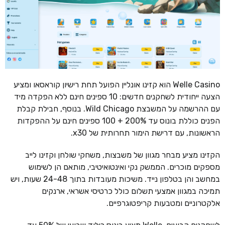
Welle Casino הוא קזינו אונליין הפועל תחת רישיון קוראסאו ומציע
הצעה ייחודית לשחקנים חדשים: 10 ספינים חינם ללא הפקדה מיד
עם ההרשמה על המשבצת Wild Chicago. בנוסף, חבילת קבלת
הפנים כוללת בונוס עד 200% + 100 ספינים חינם על ההפקדות
הראשונות, עם דרישת הימור תחרותית של x30.
הקזינו מציע מבחר מגוון של משבצות, משחקי שולחן וקזינו לייב
מספקים מוכרים. הממשק נקי ואינטואיטיבי, מותאם הן לשימוש
במחשב והן בטלפון נייד. משיכות מעובדות בתוך 24-48 שעות, ויש
תמיכה במגוון אמצעי תשלום כולל כרטיסי אשראי, ארנקים
אלקטרוניים ומטבעות קריפטוגרפיים.