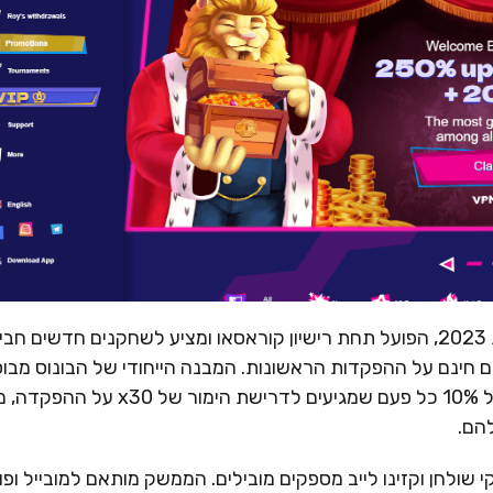
RoySpins Casino הוא קזינו אונליין שהושק בשנת 2023, הפועל תחת רישיון קוראסאו ומציע לשחקנים חדשים 
נדיבה הכוללת בונוס עד 250% וסיבובים חינם על ההפקדות הראשונות. המבנה הייחודי של הבונוס מב
על מערכת "טרנובר" – הבונוס משוחרר בחלקים של 10% כל פעם שמגיעים לדרישת הימור של x30 ע
הם.
לחן וקזינו לייב מספקים מובילים. הממשק מותאם למובייל ופו