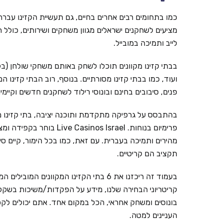
כמו בתחומים רבים אחרים בחיים, גם תעשיית הקזינו עברה ל
מציעים לשחקנים ישראלים מגוון משחקים ושירותים, כולל ת
לייב ותמיכה במובייל.
בבתי קזינו מקוונים תוכלו לשחק באותם משחקי שולחן (בל
ועוד, כמו בבתי קזינו מסורתיים. בנוסף, רוב הבתי קזינו ה
פנים, סיבובים בחינם ובונוסי רילוד לשחקנים חדשים וקי
בהתבסס על גרפיקה מתקדמת ותוכנה יציבה, בתי קזינו מ
פרימיום בנוחות. inos Israel
מהירים ותמיכה בעברית. עם זאת, כמו בכל הימור, קיים ס
תקציב הם קריטיים.
קריטריוני הבחירה שלנו, מידע על הפקדות/משיכות בשקלים,
בונוסים ומשחק אחראי, הכל במקום אחד. אתם יכולים לקפ
העניינים למטה.