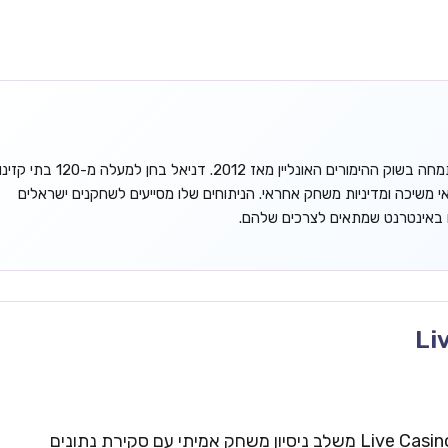
דניאל גורדון הוא אנליסט עצמאי המתמחה בשוק ההימורים האונליין מאז 2012. דניאל בחן למעלה מ-120 בתי קזינ
אי משיכה ומדיניות משחק אחראי. הניתוחים שלו מסייעים לשחקנים ישראלים
ו באינטרנט שמתאים לצרכים שלהם.
Li
צוות העריכה של Live Casinos Israel משלב ניסיון משחק אמיתי עם סקירת נתונים