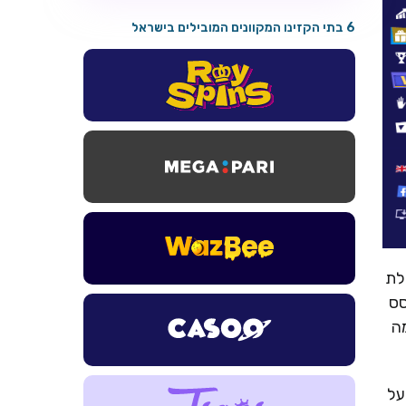
6 בתי הקזינו המקוונים המובילים בישראל
חבילת
וסס
ל ההפקדה, מה
על