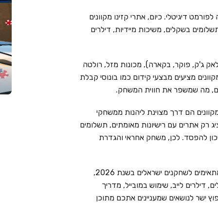
פורמט דיגיטלי. כיום, אתרי קזינו מקוונים
שלומים בשקלים, משיכות מיידיות, דילרים
אק ג'ק, פוקר, בקארה), מכונות מזל, רולטה
מקוונים מציעים מבצעי קידום כמו בונוסי קבלת
ימים, מה שמשפר את חווית המשחק.
קוונים הם דרך מצוינת ליהנות ממשחקי
Live Cas בוחר בקפידה ומציג רק אתרים עם רישיונות מאומתים, תשלומים
יכון להפסד. לכן, משחק אחראי והגדרת
בעמוד זה ריכזנו את 6 בתי הקזינו המקוונים המובילים המתאימים לשחקנים ישראלים בשנת 2026,
 דילרים לייב, שימוש במובייל, מדריך
וץ ישר לנושאים שמעניינים אתכם מתוכן