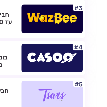
#3
#4
ס
#5