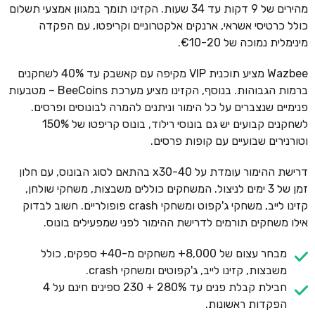
מהירים של 9 דקות עד 34 שעות. הקזינו תומך במגוון אמצעי תשלום
כולל כרטיסי אשראי, ארנקים אלקטרוניים וקריפטו, עם הפקדה
מינימלית נמוכה של €10-20.
Wazbee מציע תוכנית VIP מקיפה עם קאשבק עד 40% לשחקנים
ברמות הגבוהות. בנוסף, הקזינו מציע מערכת BeeCoins – מטבעות
פנימיים שנצברים על כל הימור וניתנים להמרה לבונוסים ופרסים.
לשחקנים קבועים יש גם בונוסי רילוד, בונוס קריפטו של 150%
וטורנירים שבועיים עם קופות פרסים.
דרישת ההימור עומדת על x30-40 בהתאם לסוג הבונוס, עם חלון
זמן של 3 ימים לניצול. המשחקים כוללים משבצות, משחקי שולחן,
קזינו לייב, משחקי ג'קפוט ומשחקי crash פופולריים. חשוב לבדוק
אילו משחקים תורמים לדרישת ההימור לפני שמפעילים בונוס.
מבחר עצום של 8,000+ משחקים מ-40+ ספקים, כולל
משבצות, קזינו לייב, ג'קפוטים ומשחקי crash.
חבילת קבלת פנים עד 280% + 230 ספינים חינם על 4
הפקדות ראשונות.