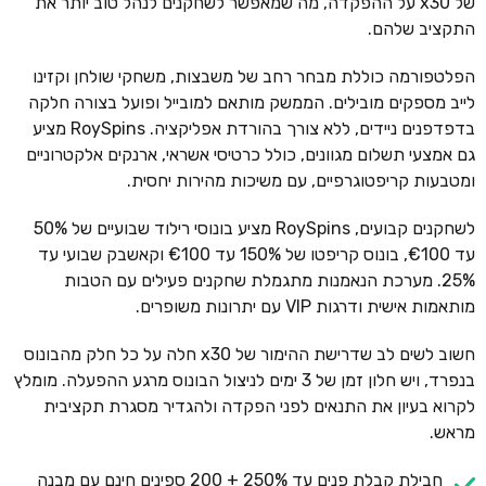
של x30 על ההפקדה, מה שמאפשר לשחקנים לנהל טוב יותר את
התקציב שלהם.
הפלטפורמה כוללת מבחר רחב של משבצות, משחקי שולחן וקזינו
לייב מספקים מובילים. הממשק מותאם למובייל ופועל בצורה חלקה
בדפדפנים ניידים, ללא צורך בהורדת אפליקציה. RoySpins מציע
גם אמצעי תשלום מגוונים, כולל כרטיסי אשראי, ארנקים אלקטרוניים
ומטבעות קריפטוגרפיים, עם משיכות מהירות יחסית.
לשחקנים קבועים, RoySpins מציע בונוסי רילוד שבועיים של 50%
עד €100, בונוס קריפטו של 150% עד €100 וקאשבק שבועי עד
25%. מערכת הנאמנות מתגמלת שחקנים פעילים עם הטבות
מותאמות אישית ודרגות VIP עם יתרונות משופרים.
חשוב לשים לב שדרישת ההימור של x30 חלה על כל חלק מהבונוס
בנפרד, ויש חלון זמן של 3 ימים לניצול הבונוס מרגע ההפעלה. מומלץ
לקרוא בעיון את התנאים לפני הפקדה ולהגדיר מסגרת תקציבית
מראש.
חבילת קבלת פנים עד 250% + 200 ספינים חינם עם מבנה