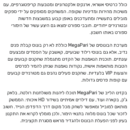
כולל כרטיסי אשראי, ארנקים אלקטרוניים ומטבעות קריפטוגרפיים, עם
משיכות מהירות ומדיניות שקופה. המשחקים מסופקים על ידי ספקים
מובילים בתעשייה ומתעדכנים באופן קבוע במשבצות חדשות
ובטורנירים ייחודיים. חובבי ספורט ימצאו גם היצע עשיר של הימורי
ספורט באותו חשבון.
מערכת הבונוסים של MegaPari כוללת לא רק בונוס קבלת פנים
נדיב, אלא גם בונוסי רילוד שבועיים, קאשבק על הפסדים ומבצעים
עונתיים. תוכנית הנאמנות של הקזינו מתגמלת שחקנים קבועים עם
הטבות מותאמות אישית, נקודות נאמנות שניתן להמיר לפרסים
והצעות VIP בלעדיות. שחקנים פעילים נהנים גם מטורנירים קבועים
עם קופות פרסים גדולות.
בקזינו הלייב של MegaPari תוכלו ליהנות משולחנות רולטה, בלאק
ג'ק, בקארה ועוד, עם דילרים אמיתיים בשידור HD איכותי. הממשק
מותאם למובייל ומאפשר לשחק מכל מקום דרך הדפדפן הנייד. חשוב
לזכור שכל בונוס מלווה בתנאי הימור, ולכן מומלץ לקרוא את התקנון
בעיון לפני הפעלת הבונוס ולהגדיר מראש מסגרת תקציבית.