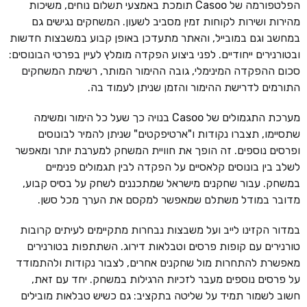
הפלטפורמה של Casoo תומכת באמצעי תשלום נוחים, משיכות
מהירות ושירות לקוחות זמין מסביב לשעון. המשחקים נגישים גם
במחשב וגם במובייל, והאתר מתעדכן באופן קבוע במשבצות חדשות
ובטורנירים ייחודיים. לפני ביצוע הפקדה מומלץ לעיין בפרטי הבונוסים:
סכום ההפקדה המינימלי, גובה ההימור המותר, רשימת המשחקים
התורמים לדרישת ההימור והזמן שניתן לעמוד בה.
מערכת התגמולים של Casoo בנויה כך שעל כל הימור ומשימה
שתסיימו, תצברו נקודות ו"ארטיפקטים" שניתן להמיר לבונוסים
ופרסים נוספים. זה הופך את חוויית המשחק למערבת יותר ומאפשר
לשלב בין בונוסים קלאסיים על הפקדה לבין תגמולים פנימיים
במשחק. עבור שחקנים מישראל שמתכננים לשחק על בסיס קבוע,
מדובר במודל משתלם שמאפשר למקסם את הערך מכל סשן.
במדור הקזינו לייב ועל משבצות נבחרות מתקיימים לעיתים קרובות
טורנירים עם קופות פרסים וטבלאות דירוג. השתתפות בטורנירים
מאפשרת להתחרות מול שחקנים אחרים, לצבור נקודות ולהתמודד
על פרסים נוספים מעבר לזכיות הרגילות במשחק. יחד עם זאת,
חשוב לשמור תמיד על שליטה בתקציב: גם כשיש טבלאות מובילים