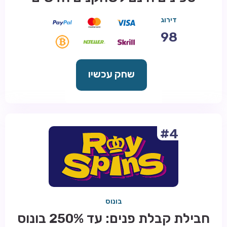
דירוג
98
שחק עכשיו
#4
בונוס
חבילת קבלת פנים: עד 250% בונוס