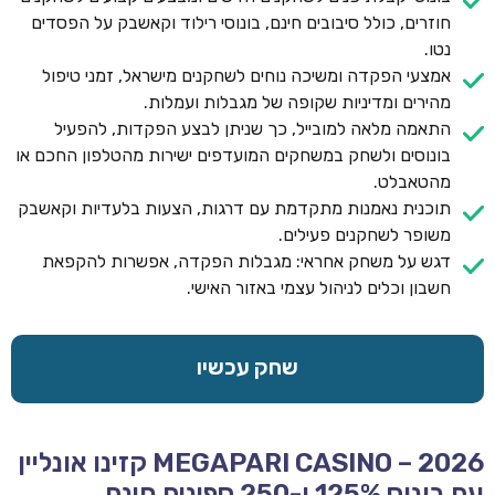
חוזרים, כולל סיבובים חינם, בונוסי רילוד וקאשבק על הפסדים
נטו.
אמצעי הפקדה ומשיכה נוחים לשחקנים מישראל, זמני טיפול
מהירים ומדיניות שקופה של מגבלות ועמלות.
התאמה מלאה למובייל, כך שניתן לבצע הפקדות, להפעיל
בונוסים ולשחק במשחקים המועדפים ישירות מהטלפון החכם או
מהטאבלט.
תוכנית נאמנות מתקדמת עם דרגות, הצעות בלעדיות וקאשבק
משופר לשחקנים פעילים.
דגש על משחק אחראי: מגבלות הפקדה, אפשרות להקפאת
חשבון וכלים לניהול עצמי באזור האישי.
שחק עכשיו
MEGAPARI CASINO – 2026 קזינו אונליין
עם בונוס 125% ו-250 ספינים חינם