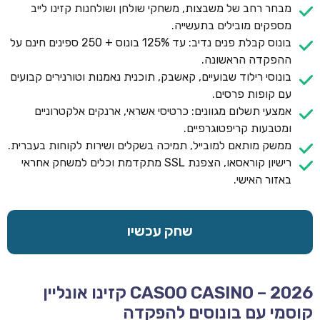
מבחר רחב של משבצות, משחקי שולחן ושולחנות קזינו לייב
מספקים מובילים בתעשייה.
בונוס קבלת פנים נדיב: עד 125% בונוס + 250 ספינים חינם על
ההפקדה הראשונה.
בונוסי רילוד שבועיים, קאשבק, תוכנית נאמנות וטורנירים קבועים
עם קופות פרסים.
אמצעי תשלום מגוונים: כרטיסי אשראי, ארנקים אלקטרוניים
ומטבעות קריפטוגרפיים.
ממשק מותאם למובייל, תמיכה בשקלים ושירות לקוחות בעברית.
רישיון קוראסאו, הצפנת SSL מתקדמת וכלים למשחק אחראי
באזור האישי.
שחק עכשיו
CASOO CASINO – 2026 קזינו אונליין
קוסמי עם בונוסים להפקדה