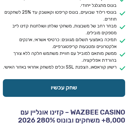
בונוס מתגלגל ייחודי.
בונוסי רילוד שבועיים, בונוס קריפטו וקאשבק עד 25% לשחקנים
חוזרים.
מבחר רחב של משבצות, משחקי שולחן ושולחנות קזינו לייב
מספקים מובילים.
תמיכה באמצעי תשלום מגוונים: כרטיסי אשראי, ארנקים
אלקטרוניים ומטבעות קריפטוגרפיים.
ממשק מותאם למובייל עם חוויית משתמש חלקה ללא צורך
בהורדת אפליקציה.
רישיון קוראסאו, הצפנת SSL וכלים למשחק אחראי באזור האישי.
שחק עכשיו
WAZBEE CASINO – קזינו אונליין עם
8,000+ משחקים ובונוס 280% 2026