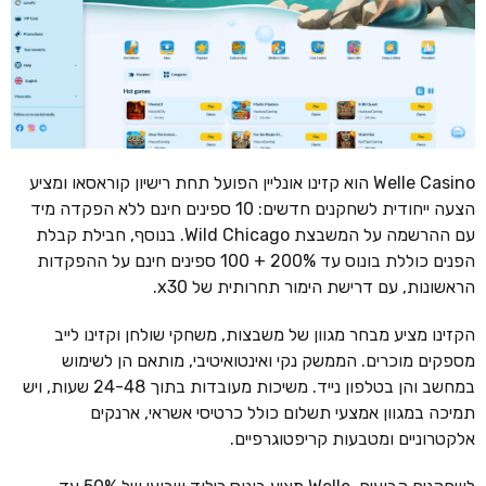
Welle Casino הוא קזינו אונליין הפועל תחת רישיון קוראסאו ומציע
הצעה ייחודית לשחקנים חדשים: 10 ספינים חינם ללא הפקדה מיד
עם ההרשמה על המשבצת Wild Chicago. בנוסף, חבילת קבלת
הפנים כוללת בונוס עד 200% + 100 ספינים חינם על ההפקדות
הראשונות, עם דרישת הימור תחרותית של x30.
הקזינו מציע מבחר מגוון של משבצות, משחקי שולחן וקזינו לייב
מספקים מוכרים. הממשק נקי ואינטואיטיבי, מותאם הן לשימוש
במחשב והן בטלפון נייד. משיכות מעובדות בתוך 24-48 שעות, ויש
תמיכה במגוון אמצעי תשלום כולל כרטיסי אשראי, ארנקים
אלקטרוניים ומטבעות קריפטוגרפיים.