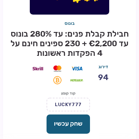
בונוס
חבילת קבלת פנים: עד 280% בונוס
עד €2,200 + 230 ספינים חינם על
4 הפקדות ראשונות
דירוג
94
קוד קופון
LUCKY777
שחק עכשיו