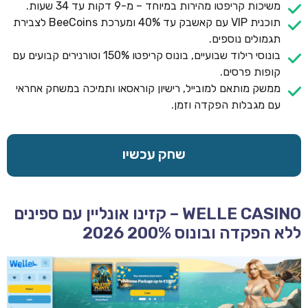
משיכות קריפטו מהירות במיוחד – מ-9 דקות עד 34 שעות.
תוכנית VIP עם קאשבק עד 40% ומערכת BeeCoins לצבירת
תגמולים נוספים.
בונוסי רילוד שבועיים, בונוס קריפטו 150% וטורנירים קבועים עם
קופות פרסים.
ממשק מותאם למובייל, רישיון קוראסאו ותמיכה במשחק אחראי
עם מגבלות הפקדה וזמן.
שחק עכשיו
WELLE CASINO – קזינו אונליין עם ספינים
ללא הפקדה ובונוס 200% 2026