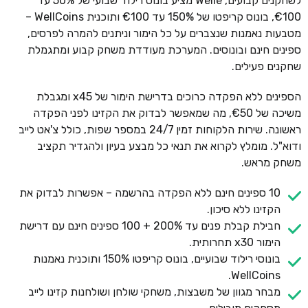
לשחקנים קבועים, Welle מציע בונוס רילוד שבועי של 50% עד
€100, בונוס קריפטו של 150% עד €100 ותוכנית WellCoins –
מטבעות נאמנות שנצברים על כל הימור וניתנים להמרה לפרסים,
ספינים חינם ובונוסים. המערכת מעודדת משחק קבוע ומתגמלת
שחקנים פעילים.
הספינים ללא הפקדה כרוכים בדרישת הימור של x45 ומגבלת
משיכה של €50, מה שמאפשר לבדוק את הקזינו לפני הפקדה
ראשונה. שירות הלקוחות זמין 24/7 במספר שפות, כולל צ'אט לייב
ודוא"ל. מומלץ לקרוא את תנאי כל מבצע בעיון ולהגדיר תקציב
משחק מראש.
10 ספינים חינם ללא הפקדה בהרשמה – אפשרות לבדוק את
הקזינו ללא סיכון.
חבילת קבלת פנים עד 200% + 100 ספינים חינם עם דרישת
הימור x30 תחרותית.
בונוסי רילוד שבועיים, בונוס קריפטו 150% ותוכנית נאמנות
WellCoins.
מבחר מגוון של משבצות, משחקי שולחן ושולחנות קזינו לייב