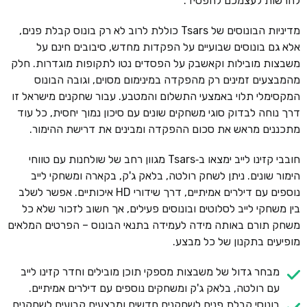
להרשות לעצמכם להפסיד.
מדיניות הבונוסים של Tsars כוללת לרוב לא רק בונוס קבלת פנים,
אלא גם בונוסים שבועיים על הפקדות מחדש, סיבובים חינם על
משבצות מובילות וקאשבק על הפסדים נטו לתקופות מוגדרות. חלק
מהמבצעים זמינים רק מהפקדה במינימום מסוים, וגובה הבונוס
המקסימלי תלוי באמצעי התשלום והמטבע. עבור שחקנים מישראל זו
דרך נוחה לבדוק סוגי משחקים שונים עם סיכון נמוך יחסית, כל עוד
מתכננים מראש את סכום ההפקדה ומבינים את דרישת ההימור.
חובבי קזינו לייב ימצאו ב‑Tsars מגוון רחב של שולחנות עם טווחי
הימור שונים. ניתן לשחק רולטה, בלאק ג'ק, בקארה ומשחקי לייב
נוספים עם דילרים אמיתיים, דרך שידורי HD איכותיים. אפשר לשלב
בין משחקי לייב לסלוטים ובונוסים פעילים, אך חשוב לזכור שלא כל
משחק תורם באותה מידה לעמידה בתנאי הבונוס – הפרטים המלאים
מופיעים בתקנון של כל מבצע.
מבחר גדול של משבצות מספקי תוכן מובילים וחדר קזינו לייב
עם רולטה, בלאק ג'ק ומשחקים נוספים עם דילרים אמיתיים.
בונוסי קבלת פנים לשחקנים חדשים ומבצעים קבועים לשחקנים