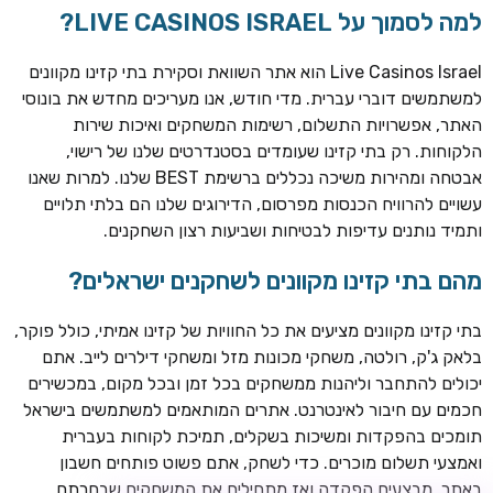
למה לסמוך על LIVE CASINOS ISRAEL?
Live Casinos Israel הוא אתר השוואת וסקירת בתי קזינו מקוונים
למשתמשים דוברי עברית. מדי חודש, אנו מעריכים מחדש את בונוסי
האתר, אפשרויות התשלום, רשימות המשחקים ואיכות שירות
הלקוחות. רק בתי קזינו שעומדים בסטנדרטים שלנו של רישוי,
אבטחה ומהירות משיכה נכללים ברשימת BEST שלנו. למרות שאנו
עשויים להרוויח הכנסות מפרסום, הדירוגים שלנו הם בלתי תלויים
ותמיד נותנים עדיפות לבטיחות ושביעות רצון השחקנים.
TSARS
חבילת קבלת פנים: בונוס 100% עד 300€ + 100 ספיני בונוס על
מהם בתי קזינו מקוונים לשחקנים ישראלים?
ההפקדה הראשונה
בתי קזינו מקוונים מציעים את כל החוויות של קזינו אמיתי, כולל פוקר,
CASOO
בלאק ג'ק, רולטה, משחקי מכונות מזל ומשחקי דילרים לייב. אתם
בונוס מתגלגל עד 2,000 ₪ + 200 ספינים חינם לשחקנים
יכולים להתחבר וליהנות ממשחקים בכל זמן ובכל מקום, במכשירים
חדשים
חכמים עם חיבור לאינטרנט. אתרים המותאמים למשתמשים בישראל
ROYSPINS
תומכים בהפקדות ומשיכות בשקלים, תמיכת לקוחות בעברית
חבילת קבלת פנים: עד 250% בונוס עד €2,000 + 200 ספינים
ואמצעי תשלום מוכרים. כדי לשחק, אתם פשוט פותחים חשבון
חינם על ההפקדות הראשונות
באתר, מבצעים הפקדה ואז מתחילים את המשחקים שבחרתם.