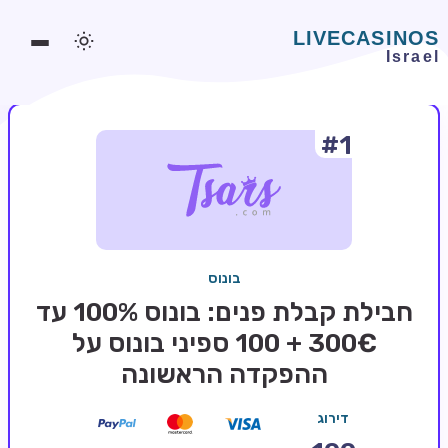
#1
משחקים אונליין
משחקים חינמיים
סלוטים אונליין
מדריכי קזינו
בונוס
מונדיאל 2026 הימורים
חבילת קבלת פנים: בונוס 100% עד
בלאקג'ק אונליין
300€ + 100 ספיני בונוס על
ההפקדה הראשונה
בקרה אונליין
וידאו פוקר
דירוג
בונוסים בקזינו אונליין