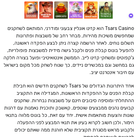
Tsars Casino הוא קזינו אונליין צבעוני ומודרני, המותאם לשחקנים
שמחפשים משיכות מהירות, מבחר רחב של משבצות ופתרונות
תשלום נוחים. לאחר הרשמה קצרה ניתן לבצע הפקדה ראשונה,
להפעיל בונוס קבלת פנים ולקבל גישה מידית למשבצות פופולריות,
ג'קפוטים ומשחקי קזינו לייב. הממשק אינטואיטיבי ופועל בצורה חלקה
גם במחשב וגם במכשירים ניידים, כך שנוח לשחק מכל מקום בישראל
עם חיבור אינטרנט יציב.
אחד היתרונות הגדולים של Tsars לשחקנים חדשים הוא חבילת
קבלת הפנים על ההפקדות הראשונות, המגדילה את התקציב
ההתחלתי ומוסיפה סיבובים חינם על משבצות נבחרות. שחקנים
קבועים נהנים ממבצעים שוטפים, קאשבק ותוכנית נאמנות עם דרגות
שונות והצעות מותאמות אישית. יחד עם זאת, כל בונוס מלווה בתנאי
הימור, ולכן חשוב לקרוא בעיון את תנאי המבצע לפני ההפעלה
ולקבוע מראש מסגרת תקציבית שלא חורגת ממה שאתם יכולים