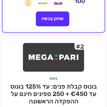
100
קזינו קריפטו
שחק עכשיו
קזינו PayPal
טורנירי קזינו
הימורי ספורט
אודות
#2
צור קשר
בלוג וחדשות
ביקורות
בונוס
חדשות
בונוס קבלת פנים: עד 125% בונוס
טיפים
עד €450 + 250 ספינים חינם על
מדריכים
ההפקדה הראשונה