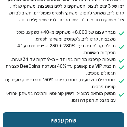
זמן של 3 ימים לניצול. המשחקים כוללים משבצות, משחקי שולחן,
קזינו לייב, משחקי ג'קפוט ומשחקי crash פופולריים. חשוב לבדוק
אילו משחקים תורמים לדרישת ההימור לפני שמפעילים בונוס.
מבחר עצום של 8,000+ משחקים מ-40+ ספקים, כולל
משבצות, קזינו לייב, ג'קפוטים ומשחקי crash.
חבילת קבלת פנים עד 280% + 230 ספינים חינם על 4
הפקדות ראשונות.
משיכות קריפטו מהירות במיוחד – מ-9 דקות עד 34 שעות.
תוכנית VIP עם קאשבק עד 40% ומערכת BeeCoins לצבירת
תגמולים נוספים.
בונוסי רילוד שבועיים, בונוס קריפטו 150% וטורנירים קבועים עם
קופות פרסים.
ממשק מותאם למובייל, רישיון קוראסאו ותמיכה במשחק אחראי
עם מגבלות הפקדה וזמן.
שחק עכשיו