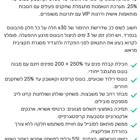
25%. מערכת הנאמנות מתגמלת שחקנים פעילים עם הטבות
מותאמות אישית ודרגות VIP עם יתרונות משופרים.
חשוב לשים לב שדרישת ההימור של x30 חלה על כל חלק מהבונוס
בנפרד, ויש חלון זמן של 3 ימים לניצול הבונוס מרגע ההפעלה. מומלץ
לקרוא בעיון את התנאים לפני הפקדה ולהגדיר מסגרת תקציבית
מראש.
חבילת קבלת פנים עד 250% + 200 ספינים חינם עם מבנה
בונוס מתגלגל ייחודי.
בונוסי רילוד שבועיים, בונוס קריפטו וקאשבק עד 25% לשחקנים
חוזרים.
מבחר רחב של משבצות, משחקי שולחן ושולחנות קזינו לייב
מספקים מובילים.
תמיכה באמצעי תשלום מגוונים: כרטיסי אשראי, ארנקים
אלקטרוניים ומטבעות קריפטוגרפיים.
ממשק מותאם למובייל עם חוויית משתמש חלקה ללא צורך
בהורדת אפליקציה.
רישיון קוראסאו, הצפנת SSL וכלים למשחק אחראי באזור האישי.