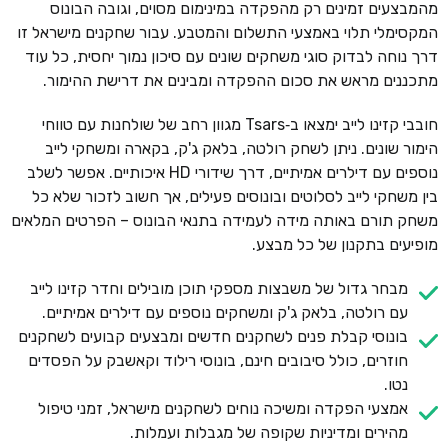
מהמבצעים זמינים רק מהפקדה במינימום מסוים, וגובה הבונוס
המקסימלי תלוי באמצעי התשלום והמטבע. עבור שחקנים מישראל זו
דרך נוחה לבדוק סוגי משחקים שונים עם סיכון נמוך יחסית, כל עוד
מתכננים מראש את סכום ההפקדה ומבינים את דרישת ההימור.
חובבי קזינו לייב ימצאו ב‑Tsars מגוון רחב של שולחנות עם טווחי
הימור שונים. ניתן לשחק רולטה, בלאק ג'ק, בקארה ומשחקי לייב
נוספים עם דילרים אמיתיים, דרך שידורי HD איכותיים. אפשר לשלב
בין משחקי לייב לסלוטים ובונוסים פעילים, אך חשוב לזכור שלא כל
משחק תורם באותה מידה לעמידה בתנאי הבונוס – הפרטים המלאים
מופיעים בתקנון של כל מבצע.
מבחר גדול של משבצות מספקי תוכן מובילים וחדר קזינו לייב
עם רולטה, בלאק ג'ק ומשחקים נוספים עם דילרים אמיתיים.
בונוסי קבלת פנים לשחקנים חדשים ומבצעים קבועים לשחקנים
חוזרים, כולל סיבובים חינם, בונוסי רילוד וקאשבק על הפסדים
נטו.
אמצעי הפקדה ומשיכה נוחים לשחקנים מישראל, זמני טיפול
מהירים ומדיניות שקופה של מגבלות ועמלות.