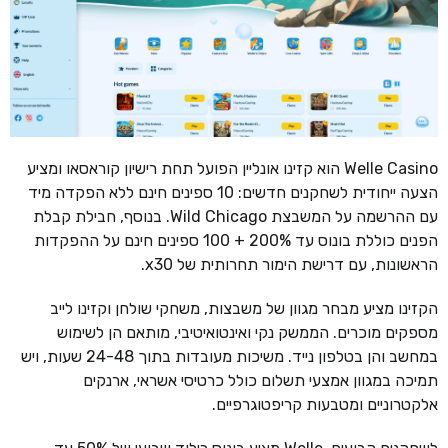
Welle Casino הוא קזינו אונליין הפועל תחת רישיון קוראסאו ומציע
הצעה ייחודית לשחקנים חדשים: 10 ספינים חינם ללא הפקדה מיד
עם ההרשמה על המשבצת Wild Chicago. בנוסף, חבילת קבלת
הפנים כוללת בונוס עד 200% + 100 ספינים חינם על ההפקדות
הראשונות, עם דרישת הימור תחרותית של x30.
הקזינו מציע מבחר מגוון של משבצות, משחקי שולחן וקזינו לייב
מספקים מוכרים. הממשק נקי ואינטואיטיבי, מותאם הן לשימוש
במחשב והן בטלפון נייד. משיכות מעובדות בתוך 24-48 שעות, ויש
תמיכה במגוון אמצעי תשלום כולל כרטיסי אשראי, ארנקים
אלקטרוניים ומטבעות קריפטוגרפיים.