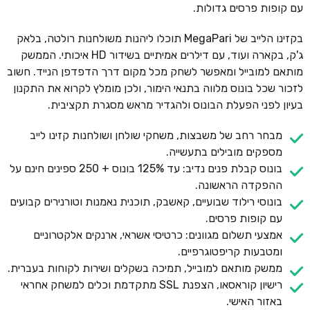
עם קופות פרסים גדולות.
בקזינו הלייב של MegaPari תוכלו ליהנות משולחנות רולטה, בלאק
ג'ק, בקארה ועוד, עם דילרים אמיתיים בשידור HD איכותי. הממשק
מותאם למובייל ומאפשר לשחק מכל מקום דרך הדפדפן הנייד. חשוב
לזכור שכל בונוס מלווה בתנאי הימור, ולכן מומלץ לקרוא את התקנון
בעיון לפני הפעלת הבונוס ולהגדיר מראש מסגרת תקציבית.
מבחר רחב של משבצות, משחקי שולחן ושולחנות קזינו לייב
מספקים מובילים בתעשייה.
בונוס קבלת פנים נדיב: עד 125% בונוס + 250 ספינים חינם על
ההפקדה הראשונה.
בונוסי רילוד שבועיים, קאשבק, תוכנית נאמנות וטורנירים קבועים
עם קופות פרסים.
אמצעי תשלום מגוונים: כרטיסי אשראי, ארנקים אלקטרוניים
ומטבעות קריפטוגרפיים.
ממשק מותאם למובייל, תמיכה בשקלים ושירות לקוחות בעברית.
רישיון קוראסאו, הצפנת SSL מתקדמת וכלים למשחק אחראי
באזור האישי.