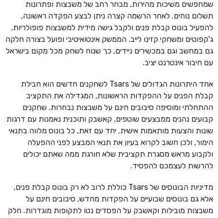
שמחפשים משיכות מהירות, מבחר רחב של משבצות ופתרונות
תשלום נוחים. לאחר הרשמה קצרה ניתן לבצע הפקדה ראשונה,
להפעיל בונוס קבלת פנים ולקבל גישה מידית למשבצות פופולריות,
ג'קפוטים ומשחקי קזינו לייב. הממשק אינטואיטיבי ופועל בצורה חלקה
גם במחשב וגם במכשירים ניידים, כך שנוח לשחק מכל מקום בישראל
עם חיבור אינטרנט יציב.
אחד היתרונות הגדולים של Tsars לשחקנים חדשים הוא חבילת
קבלת הפנים על ההפקדות הראשונות, המגדילה את התקציב
ההתחלתי ומוסיפה סיבובים חינם על משבצות נבחרות. שחקנים
קבועים נהנים ממבצעים שוטפים, קאשבק ותוכנית נאמנות עם דרגות
שונות והצעות מותאמות אישית. יחד עם זאת, כל בונוס מלווה בתנאי
הימור, ולכן חשוב לקרוא בעיון את תנאי המבצע לפני ההפעלה
ולקבוע מראש מסגרת תקציבית שלא חורגת ממה שאתם יכולים
להרשות לעצמכם להפסיד.
מדיניות הבונוסים של Tsars כוללת לרוב לא רק בונוס קבלת פנים,
אלא גם בונוסים שבועיים על הפקדות מחדש, סיבובים חינם על
משבצות מובילות וקאשבק על הפסדים נטו לתקופות מוגדרות. חלק