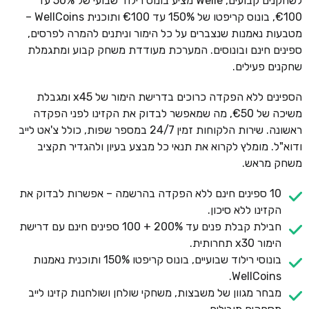
לשחקנים קבועים, Welle מציע בונוס רילוד שבועי של 50% עד
€100, בונוס קריפטו של 150% עד €100 ותוכנית WellCoins –
מטבעות נאמנות שנצברים על כל הימור וניתנים להמרה לפרסים,
ספינים חינם ובונוסים. המערכת מעודדת משחק קבוע ומתגמלת
שחקנים פעילים.
הספינים ללא הפקדה כרוכים בדרישת הימור של x45 ומגבלת
משיכה של €50, מה שמאפשר לבדוק את הקזינו לפני הפקדה
ראשונה. שירות הלקוחות זמין 24/7 במספר שפות, כולל צ'אט לייב
ודוא"ל. מומלץ לקרוא את תנאי כל מבצע בעיון ולהגדיר תקציב
משחק מראש.
10 ספינים חינם ללא הפקדה בהרשמה – אפשרות לבדוק את
הקזינו ללא סיכון.
חבילת קבלת פנים עד 200% + 100 ספינים חינם עם דרישת
הימור x30 תחרותית.
בונוסי רילוד שבועיים, בונוס קריפטו 150% ותוכנית נאמנות
WellCoins.
מבחר מגוון של משבצות, משחקי שולחן ושולחנות קזינו לייב