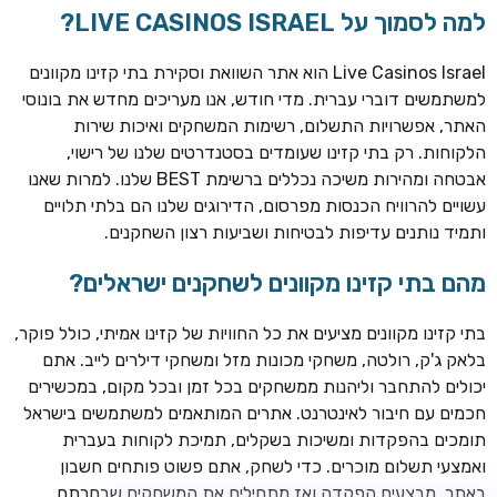
למה לסמוך על LIVE CASINOS ISRAEL?
Live Casinos Israel הוא אתר השוואת וסקירת בתי קזינו מקוונים
למשתמשים דוברי עברית. מדי חודש, אנו מעריכים מחדש את בונוסי
האתר, אפשרויות התשלום, רשימות המשחקים ואיכות שירות
הלקוחות. רק בתי קזינו שעומדים בסטנדרטים שלנו של רישוי,
אבטחה ומהירות משיכה נכללים ברשימת BEST שלנו. למרות שאנו
עשויים להרוויח הכנסות מפרסום, הדירוגים שלנו הם בלתי תלויים
ותמיד נותנים עדיפות לבטיחות ושביעות רצון השחקנים.
מהם בתי קזינו מקוונים לשחקנים ישראלים?
ROYSPINS
חבילת קבלת פנים: עד 250% בונוס עד €2,000 + 200 ספינים
חינם על ההפקדות הראשונות
בתי קזינו מקוונים מציעים את כל החוויות של קזינו אמיתי, כולל פוקר,
בלאק ג'ק, רולטה, משחקי מכונות מזל ומשחקי דילרים לייב. אתם
MEGAPARI
יכולים להתחבר וליהנות ממשחקים בכל זמן ובכל מקום, במכשירים
בונוס קבלת פנים: עד 125% בונוס עד €450 + 250 ספינים חינם
חכמים עם חיבור לאינטרנט. אתרים המותאמים למשתמשים בישראל
תומכים בהפקדות ומשיכות בשקלים, תמיכת לקוחות בעברית
WAZBEE
ואמצעי תשלום מוכרים. כדי לשחק, אתם פשוט פותחים חשבון
חבילת קבלת פנים: עד 280% בונוס עד €2,200 + 230 ספינים
באתר, מבצעים הפקדה ואז מתחילים את המשחקים שבחרתם.