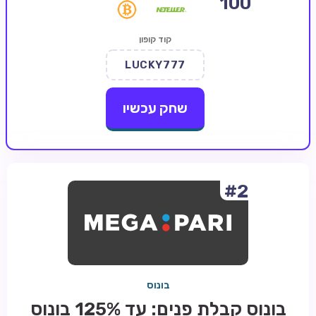
100
קזינו קריפטו
קוד קופון
קזינו PayPal
LUCKY777
טורנירי קזינו
הימורי ספורט
שחק עכשיו
אודות
צור קשר
בלוג וחדשות
#2
ביקורות
חדשות
טיפים
בונוס
מדריכים
בונוס קבלת פנים: עד 125% בונוס