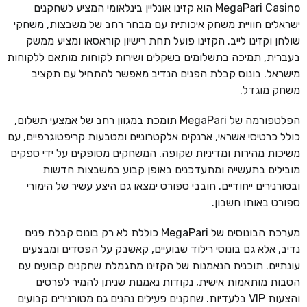
MegaPari Casino הוא קזינו אונליין בינלאומי המציע לשחקנים
ישראלים חוויית משחק איכותית עם מבחר רחב של משבצות, משחקי
שולחן וקזינו לייב. הקזינו פועל תחת רישיון קוראסאו ומציע ממשק
בעברית, תמיכה בתשלומים בשקלים ושירות לקוחות מותאם ללקוחות
מישראל. בונוס קבלת הפנים הנדיב מאפשר להתחיל עם תקציב
משחק מוגדל.
הפלטפורמה של MegaPari תומכת במגוון רחב של אמצעי תשלום,
כולל כרטיסי אשראי, ארנקים אלקטרוניים ומטבעות קריפטוגרפיים, עם
משיכות מהירות ומדיניות שקופה. המשחקים מסופקים על ידי ספקים
מובילים בתעשייה ומתעדכנים באופן קבוע במשבצות חדשות
ובטורנירים ייחודיים. חובבי ספורט ימצאו גם היצע עשיר של הימורי
ספורט באותו חשבון.
מערכת הבונוסים של MegaPari כוללת לא רק בונוס קבלת פנים
נדיב, אלא גם בונוסי רילוד שבועיים, קאשבק על הפסדים ומבצעים
עונתיים. תוכנית הנאמנות של הקזינו מתגמלת שחקנים קבועים עם
הטבות מותאמות אישית, נקודות נאמנות שניתן להמיר לפרסים
והצעות VIP בלעדיות. שחקנים פעילים נהנים גם מטורנירים קבועים