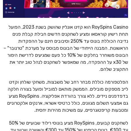
RoySpins Casino הוא קזינו אונליין שהושק בשנת 2023, הפועל
תחת רישיון קוראסאו ומציע לשחקנים חדשים חבילת קבלת פנים
נדיבה הכוללת בונוס עד 250% וסיבובים חינם על ההפקדות
הראשונות. המבנה הייחודי של הבונוס מבוסס על מערכת "טרנובר" –
הבונוס משוחרר בחלקים של 10% כל פעם שמגיעים לדרישת הימור
של x30 על ההפקדה, מה שמאפשר לשחקנים לנהל טוב יותר את
התקציב שלהם.
הפלטפורמה כוללת מבחר רחב של משבצות, משחקי שולחן וקזינו
לייב מספקים מובילים. הממשק מותאם למובייל ופועל בצורה חלקה
בדפדפנים ניידים, ללא צורך בהורדת אפליקציה. RoySpins מציע
גם אמצעי תשלום מגוונים, כולל כרטיסי אשראי, ארנקים אלקטרוניים
ומטבעות קריפטוגרפיים, עם משיכות מהירות יחסית.
לשחקנים קבועים, RoySpins מציע בונוסי רילוד שבועיים של 50%
עד €100, בונוס קריפטו של 150% עד €100 וקאשבק שבועי עד