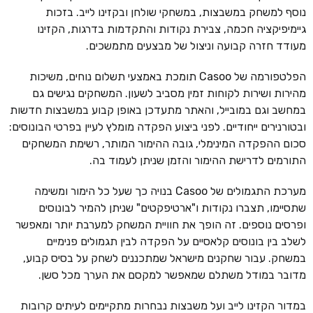
נוסף למשחק במשבצות, במשחקי שולחן ובקזינו לייב. בזכות
גיימיפיקציה חכמה, צבירת נקודות והתקדמות בדרגות, הקזינו
מעודד חזרה קבועה וניצול של מבצעים מתמשכים.
הפלטפורמה של Casoo תומכת באמצעי תשלום נוחים, משיכות
מהירות ושירות לקוחות זמין מסביב לשעון. המשחקים נגישים גם
במחשב וגם במובייל, והאתר מתעדכן באופן קבוע במשבצות חדשות
ובטורנירים ייחודיים. לפני ביצוע הפקדה מומלץ לעיין בפרטי הבונוסים:
סכום ההפקדה המינימלי, גובה ההימור המותר, רשימת המשחקים
התורמים לדרישת ההימור והזמן שניתן לעמוד בה.
מערכת התגמולים של Casoo בנויה כך שעל כל הימור ומשימה
שתסיימו, תצברו נקודות ו"ארטיפקטים" שניתן להמיר לבונוסים
ופרסים נוספים. זה הופך את חוויית המשחק למערבת יותר ומאפשר
לשלב בין בונוסים קלאסיים על הפקדה לבין תגמולים פנימיים
במשחק. עבור שחקנים מישראל שמתכננים לשחק על בסיס קבוע,
מדובר במודל משתלם שמאפשר למקסם את הערך מכל סשן.
במדור הקזינו לייב ועל משבצות נבחרות מתקיימים לעיתים קרובות