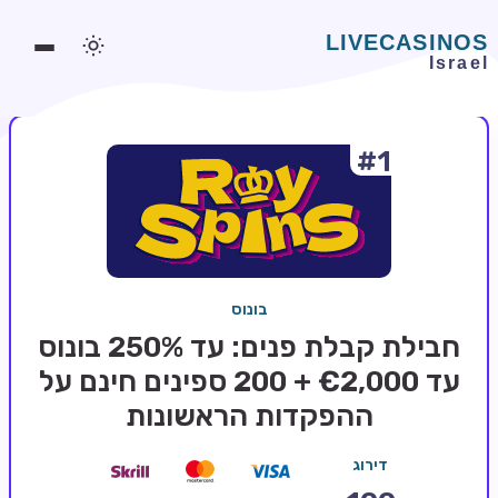
#1
משחקים אונליין
משחקים חינמיים
סלוטים אונליין
מדריכי קזינו
בונוס
מונדיאל 2026 הימורים
חבילת קבלת פנים: עד 250% בונוס
בלאקג'ק אונליין
עד €2,000 + 200 ספינים חינם על
ההפקדות הראשונות
בקרה אונליין
וידאו פוקר
דירוג
בונוסים בקזינו אונליין