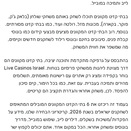
לייב ותמיכה במובייל.
בבתי קזינו מקוונים תוכלו לשחק באותם משחקי שולחן (בלאק ג'ק,
פוקר, בקארה), מכונות מזל, רולטה ועוד, כמו בבתי קזינו מסורתיים.
בנוסף, רוב הבתי קזינו המקוונים מציעים מבצעי קידום כמו בונוסי
קבלת פנים, סיבובים בחינם ובונוסי רילוד לשחקנים חדשים וקיימים,
מה שמשפר את חווית המשחק.
בהתבסס על גרפיקה מתקדמת ותוכנה יציבה, בתי קזינו מקוונים הם
דרך מצוינת ליהנות ממשחקי פרימיום בנוחות. Live Casinos Israel
בוחר בקפידה ומציג רק אתרים עם רישיונות מאומתים, תשלומים
מהירים ותמיכה בעברית. עם זאת, כמו בכל הימור, קיים סיכון
להפסד. לכן, משחק אחראי והגדרת תקציב הם קריטיים.
בעמוד זה ריכזנו את 6 בתי הקזינו המקוונים המובילים המתאימים
לשחקנים ישראלים בשנת 2026, קריטריוני הבחירה שלנו, מידע על
הפקדות/משיכות בשקלים, דילרים לייב, שימוש במובייל, מדריך
בונוסים ומשחק אחראי, הכל במקום אחד. אתם יכולים לקפוץ ישר