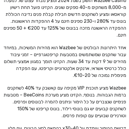
Wazbee Casino הושק בשנת 2024 ומציע מבחר עצום של למעלה
מ-8,000 משחקים מ-40 ספקים שונים. הקזינו פועל תחת רישיון
קוראסאו ומציע לשחקנים חדשים חבילת קבלת פנים נדיבה הכוללת
בונוס עד 280% ו-230 ספינים חינם על 4 ההפקדות הראשונות.
ההפקדה הראשונה מזכה בבונוס של 125% עד €200 + 50 ספינים
חינם.
אחד היתרונות הבולטים של Wazbee הוא מהירות המשיכות, במיוחד
עבור שחקנים שמשתמשים במטבעות קריפטוגרפיים – זמני עיבוד
מהירים של 9 דקות עד 34 שעות. הקזינו תומך במגוון אמצעי תשלום
כולל כרטיסי אשראי, ארנקים אלקטרוניים וקריפטו, עם הפקדה
מינימלית נמוכה של €10-20.
Wazbee מציע תוכנית VIP מקיפה עם קאשבק עד 40% לשחקנים
ברמות הגבוהות. בנוסף, הקזינו מציע מערכת BeeCoins – מטבעות
פנימיים שנצברים על כל הימור וניתנים להמרה לבונוסים ופרסים.
לשחקנים קבועים יש גם בונוסי רילוד, בונוס קריפטו של 150%
וטורנירים שבועיים עם קופות פרסים.
דרישת ההימור עומדת על x30-40 בהתאם לסוג הבונוס, עם חלון