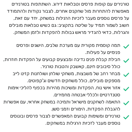
טורנירים עם קופות פרסים וטבלאות דירוג. השתתפות בטורנירים
מאפשרת להתחרות מול שחקנים אחרים, לצבור נקודות ולהתמודד
על פרסים נוספים מעבר לזכיות הרגילות במשחק. יחד עם זאת,
חשוב לשמור תמיד על שליטה בתקציב: גם כשיש טבלאות מובילים
והגרלות, כדאי להגדיר מראש גבולות להפקדות ולזמן המשחק.
תמה קוסמית מקורית עם מערכת שלבים, הישגים ופרסים
פנימיים על פעילות.
חבילת קבלת פנים נדיבה ומבצעים קבועים על הפקדות חוזרות,
כולל סיבובים חינם, קאשבק והטבות טורניר.
מבחר רחב של משבצות, משחקי שולחן ושולחנות קזינו לייב
מספקים מובילים, כולל משחקים חדשים וג'קפוטים.
אזור אישי נוח, הפקדות ומשיכות מהירות בכפוף להליכי אימות
סטנדרטיים ולכללי אבטחה מחמירים.
התאמה לשחקנים מישראל ותמיכה במשחק אחראי, עם אפשרות
להגבלת הפקדות, הימורים וזמני סשן.
טורנירים ומשימות קבועים המאפשרים לצבור פרסים ובונוסים
נוספים מעבר לזכיות הרגילות במשחקים.