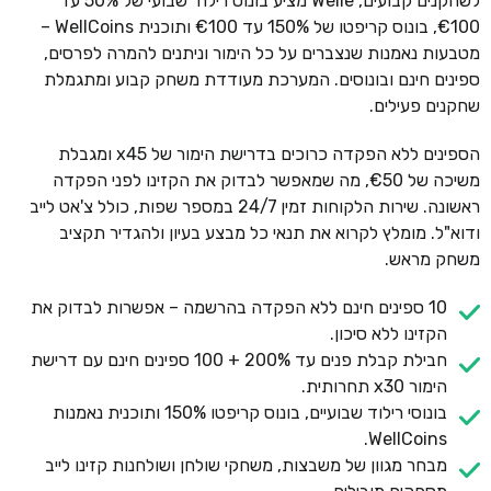
לשחקנים קבועים, Welle מציע בונוס רילוד שבועי של 50% עד
€100, בונוס קריפטו של 150% עד €100 ותוכנית WellCoins –
מטבעות נאמנות שנצברים על כל הימור וניתנים להמרה לפרסים,
ספינים חינם ובונוסים. המערכת מעודדת משחק קבוע ומתגמלת
שחקנים פעילים.
הספינים ללא הפקדה כרוכים בדרישת הימור של x45 ומגבלת
משיכה של €50, מה שמאפשר לבדוק את הקזינו לפני הפקדה
ראשונה. שירות הלקוחות זמין 24/7 במספר שפות, כולל צ'אט לייב
ודוא"ל. מומלץ לקרוא את תנאי כל מבצע בעיון ולהגדיר תקציב
משחק מראש.
10 ספינים חינם ללא הפקדה בהרשמה – אפשרות לבדוק את
הקזינו ללא סיכון.
חבילת קבלת פנים עד 200% + 100 ספינים חינם עם דרישת
הימור x30 תחרותית.
בונוסי רילוד שבועיים, בונוס קריפטו 150% ותוכנית נאמנות
WellCoins.
מבחר מגוון של משבצות, משחקי שולחן ושולחנות קזינו לייב