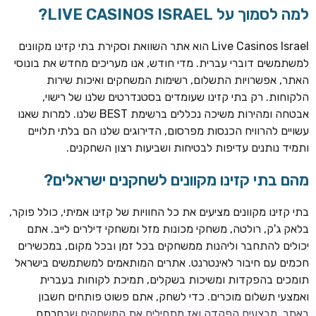
למה לסמוך על LIVE CASINOS ISRAEL?
Live Casinos Israel הוא אתר השוואת וסקירת בתי קזינו מקוונים
למשתמשים דוברי עברית. מדי חודש, אנו מעריכים מחדש את בונוסי
האתר, אפשרויות התשלום, רשימות המשחקים ואיכות שירות
הלקוחות. רק בתי קזינו שעומדים בסטנדרטים שלנו של רישוי,
אבטחה ומהירות משיכה נכללים ברשימת BEST שלנו. למרות שאנו
עשויים להרוויח הכנסות מפרסום, הדירוגים שלנו הם בלתי תלויים
ותמיד נותנים עדיפות לבטיחות ושביעות רצון השחקנים.
TSARS
חבילת קבלת פנים: בונוס 100% עד 300€ + 100 ספיני בונוס על
מהם בתי קזינו מקוונים לשחקנים ישראלים?
ההפקדה הראשונה
בתי קזינו מקוונים מציעים את כל החוויות של קזינו אמיתי, כולל פוקר,
CASOO
בלאק ג'ק, רולטה, משחקי מכונות מזל ומשחקי דילרים לייב. אתם
בונוס מתגלגל עד 2,000 ₪ + 200 ספינים חינם לשחקנים
יכולים להתחבר וליהנות ממשחקים בכל זמן ובכל מקום, במכשירים
חדשים
חכמים עם חיבור לאינטרנט. אתרים המותאמים למשתמשים בישראל
ROYSPINS
תומכים בהפקדות ומשיכות בשקלים, תמיכת לקוחות בעברית
חבילת קבלת פנים: עד 250% בונוס עד €2,000 + 200 ספינים
ואמצעי תשלום מוכרים. כדי לשחק, אתם פשוט פותחים חשבון
חינם על ההפקדות הראשונות
באתר, מבצעים הפקדה ואז מתחילים את המשחקים שבחרתם.