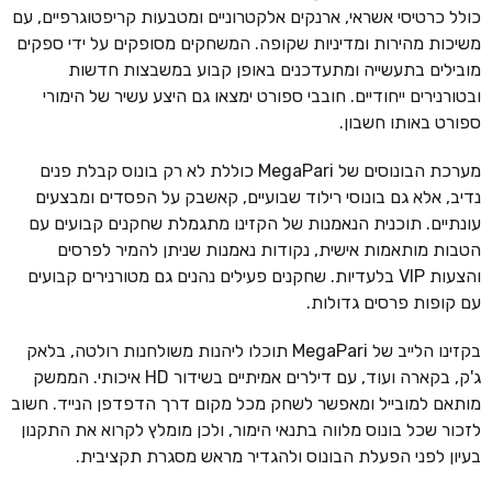
כולל כרטיסי אשראי, ארנקים אלקטרוניים ומטבעות קריפטוגרפיים, עם
משיכות מהירות ומדיניות שקופה. המשחקים מסופקים על ידי ספקים
מובילים בתעשייה ומתעדכנים באופן קבוע במשבצות חדשות
ובטורנירים ייחודיים. חובבי ספורט ימצאו גם היצע עשיר של הימורי
ספורט באותו חשבון.
מערכת הבונוסים של MegaPari כוללת לא רק בונוס קבלת פנים
נדיב, אלא גם בונוסי רילוד שבועיים, קאשבק על הפסדים ומבצעים
עונתיים. תוכנית הנאמנות של הקזינו מתגמלת שחקנים קבועים עם
הטבות מותאמות אישית, נקודות נאמנות שניתן להמיר לפרסים
והצעות VIP בלעדיות. שחקנים פעילים נהנים גם מטורנירים קבועים
עם קופות פרסים גדולות.
בקזינו הלייב של MegaPari תוכלו ליהנות משולחנות רולטה, בלאק
ג'ק, בקארה ועוד, עם דילרים אמיתיים בשידור HD איכותי. הממשק
מותאם למובייל ומאפשר לשחק מכל מקום דרך הדפדפן הנייד. חשוב
לזכור שכל בונוס מלווה בתנאי הימור, ולכן מומלץ לקרוא את התקנון
בעיון לפני הפעלת הבונוס ולהגדיר מראש מסגרת תקציבית.