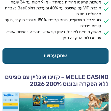
משיכות קריפטו מהירות במיוחד – מ-9 דקות עד 34 שעות.
תוכנית VIP עם קאשבק עד 40% ומערכת BeeCoins לצבירת
תגמולים נוספים.
בונוסי רילוד שבועיים, בונוס קריפטו 150% וטורנירים קבועים עם
קופות פרסים.
ממשק מותאם למובייל, רישיון קוראסאו ותמיכה במשחק אחראי
עם מגבלות הפקדה וזמן.
שחק עכשיו
WELLE CASINO – קזינו אונליין עם ספינים
ללא הפקדה ובונוס 200% 2026