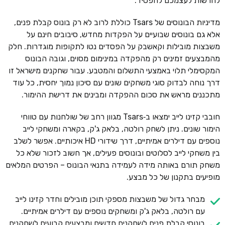
להרשות לעצמכם להפסיד.
מדיניות הבונוסים של Tsars כוללת לרוב לא רק בונוס קבלת פנים,
אלא גם בונוסים שבועיים על הפקדות מחדש, סיבובים חינם על
משבצות מובילות וקאשבק על הפסדים נטו לתקופות מוגדרות. חלק
מהמבצעים זמינים רק מהפקדה במינימום מסוים, וגובה הבונוס
המקסימלי תלוי באמצעי התשלום והמטבע. עבור שחקנים מישראל זו
דרך נוחה לבדוק סוגי משחקים שונים עם סיכון נמוך יחסית, כל עוד
מתכננים מראש את סכום ההפקדה ומבינים את דרישת ההימור.
חובבי קזינו לייב ימצאו ב‑Tsars מגוון רחב של שולחנות עם טווחי
הימור שונים. ניתן לשחק רולטה, בלאק ג'ק, בקארה ומשחקי לייב
נוספים עם דילרים אמיתיים, דרך שידורי HD איכותיים. אפשר לשלב
בין משחקי לייב לסלוטים ובונוסים פעילים, אך חשוב לזכור שלא כל
משחק תורם באותה מידה לעמידה בתנאי הבונוס – הפרטים המלאים
מופיעים בתקנון של כל מבצע.
מבחר גדול של משבצות מספקי תוכן מובילים וחדר קזינו לייב
עם רולטה, בלאק ג'ק ומשחקים נוספים עם דילרים אמיתיים.
בונוסי קבלת פנים לשחקנים חדשים ומבצעים קבועים לשחקנים