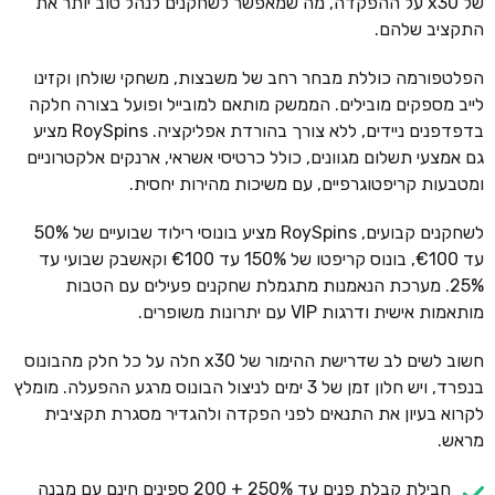
של x30 על ההפקדה, מה שמאפשר לשחקנים לנהל טוב יותר את
התקציב שלהם.
הפלטפורמה כוללת מבחר רחב של משבצות, משחקי שולחן וקזינו
לייב מספקים מובילים. הממשק מותאם למובייל ופועל בצורה חלקה
בדפדפנים ניידים, ללא צורך בהורדת אפליקציה. RoySpins מציע
גם אמצעי תשלום מגוונים, כולל כרטיסי אשראי, ארנקים אלקטרוניים
ומטבעות קריפטוגרפיים, עם משיכות מהירות יחסית.
לשחקנים קבועים, RoySpins מציע בונוסי רילוד שבועיים של 50%
עד €100, בונוס קריפטו של 150% עד €100 וקאשבק שבועי עד
25%. מערכת הנאמנות מתגמלת שחקנים פעילים עם הטבות
מותאמות אישית ודרגות VIP עם יתרונות משופרים.
חשוב לשים לב שדרישת ההימור של x30 חלה על כל חלק מהבונוס
בנפרד, ויש חלון זמן של 3 ימים לניצול הבונוס מרגע ההפעלה. מומלץ
לקרוא בעיון את התנאים לפני הפקדה ולהגדיר מסגרת תקציבית
מראש.
חבילת קבלת פנים עד 250% + 200 ספינים חינם עם מבנה