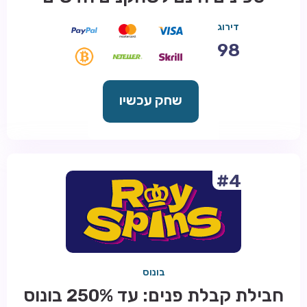
דירוג
98
שחק עכשיו
#4
בונוס
חבילת קבלת פנים: עד 250% בונוס