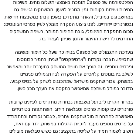
הפלטפורמה של Casoo תומכת באמצעי תשלום נוחים, משיכות
מהירות ושירות לקוחות זמין מסביב לשעון. המשחקים נגישים גם
במחשב וגם במובייל, והאתר מתעדכן באופן קבוע במשבצות חדשות
ובטורנירים ייחודיים. לפני ביצוע הפקדה מומלץ לעיין בפרטי הבונוסים:
סכום ההפקדה המינימלי, גובה ההימור המותר, רשימת המשחקים
התורמים לדרישת ההימור והזמן שניתן לעמוד בה.
מערכת התגמולים של Casoo בנויה כך שעל כל הימור ומשימה
שתסיימו, תצברו נקודות ו"ארטיפקטים" שניתן להמיר לבונוסים
ופרסים נוספים. זה הופך את חוויית המשחק למערבת יותר ומאפשר
לשלב בין בונוסים קלאסיים על הפקדה לבין תגמולים פנימיים
במשחק. עבור שחקנים מישראל שמתכננים לשחק על בסיס קבוע,
מדובר במודל משתלם שמאפשר למקסם את הערך מכל סשן.
במדור הקזינו לייב ועל משבצות נבחרות מתקיימים לעיתים קרובות
טורנירים עם קופות פרסים וטבלאות דירוג. השתתפות בטורנירים
מאפשרת להתחרות מול שחקנים אחרים, לצבור נקודות ולהתמודד
על פרסים נוספים מעבר לזכיות הרגילות במשחק. יחד עם זאת,
חשוב לשמור תמיד על שליטה בתקציב: גם כשיש טבלאות מובילים