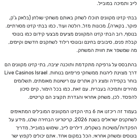
לייב ותמיכה במובייל.
בבתי קזינו מקוונים תוכלו לשחק באותם משחקי שולחן (בלאק ג'ק,
פוקר, בקארה), מכונות מזל, רולטה ועוד, כמו בבתי קזינו מסורתיים.
בנוסף, רוב הבתי קזינו המקוונים מציעים מבצעי קידום כמו בונוסי
קבלת פנים, סיבובים בחינם ובונוסי רילוד לשחקנים חדשים וקיימים,
מה שמשפר את חווית המשחק.
בהתבסס על גרפיקה מתקדמת ותוכנה יציבה, בתי קזינו מקוונים הם
דרך מצוינת ליהנות ממשחקי פרימיום בנוחות. Live Casinos Israel
בוחר בקפידה ומציג רק אתרים עם רישיונות מאומתים, תשלומים
מהירים ותמיכה בעברית. עם זאת, כמו בכל הימור, קיים סיכון
להפסד. לכן, משחק אחראי והגדרת תקציב הם קריטיים.
בעמוד זה ריכזנו את 6 בתי הקזינו המקוונים המובילים המתאימים
לשחקנים ישראלים בשנת 2026, קריטריוני הבחירה שלנו, מידע על
הפקדות/משיכות בשקלים, דילרים לייב, שימוש במובייל, מדריך
בונוסים ומשחק אחראי, הכל במקום אחד. אתם יכולים לקפוץ ישר