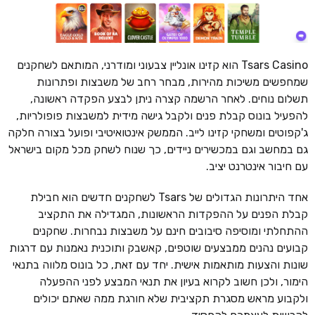
Tsars Casino הוא קזינו אונליין צבעוני ומודרני, המותאם לשחקנים
שמחפשים משיכות מהירות, מבחר רחב של משבצות ופתרונות
תשלום נוחים. לאחר הרשמה קצרה ניתן לבצע הפקדה ראשונה,
להפעיל בונוס קבלת פנים ולקבל גישה מידית למשבצות פופולריות,
ג'קפוטים ומשחקי קזינו לייב. הממשק אינטואיטיבי ופועל בצורה חלקה
גם במחשב וגם במכשירים ניידים, כך שנוח לשחק מכל מקום בישראל
עם חיבור אינטרנט יציב.
אחד היתרונות הגדולים של Tsars לשחקנים חדשים הוא חבילת
קבלת הפנים על ההפקדות הראשונות, המגדילה את התקציב
ההתחלתי ומוסיפה סיבובים חינם על משבצות נבחרות. שחקנים
קבועים נהנים ממבצעים שוטפים, קאשבק ותוכנית נאמנות עם דרגות
שונות והצעות מותאמות אישית. יחד עם זאת, כל בונוס מלווה בתנאי
הימור, ולכן חשוב לקרוא בעיון את תנאי המבצע לפני ההפעלה
ולקבוע מראש מסגרת תקציבית שלא חורגת ממה שאתם יכולים