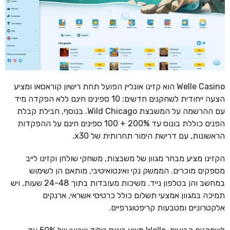
Welle Casino הוא קזינו אונליין הפועל תחת רישיון קוראסאו ומציע
הצעה ייחודית לשחקנים חדשים: 10 ספינים חינם ללא הפקדה מיד
עם ההרשמה על המשבצת Wild Chicago. בנוסף, חבילת קבלת
הפנים כוללת בונוס עד 200% + 100 ספינים חינם על ההפקדות
הראשונות, עם דרישת הימור תחרותית של x30.
הקזינו מציע מבחר מגוון של משבצות, משחקי שולחן וקזינו לייב
מספקים מוכרים. הממשק נקי ואינטואיטיבי, מותאם הן לשימוש
במחשב והן בטלפון נייד. משיכות מעובדות בתוך 24-48 שעות, ויש
תמיכה במגוון אמצעי תשלום כולל כרטיסי אשראי, ארנקים
אלקטרוניים ומטבעות קריפטוגרפיים.