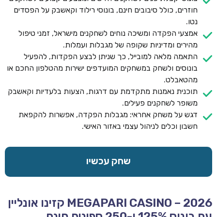
חוזרים, כולל סיבובים חינם, בונוסי רילוד וקאשבק על הפסדים
נטו.
אמצעי הפקדה ומשיכה נוחים לשחקנים מישראל, זמני טיפול
מהירים ומדיניות שקופה של מגבלות ועמלות.
התאמה מלאה למובייל, כך שניתן לבצע הפקדות, להפעיל
בונוסים ולשחק במשחקים המועדפים ישירות מהטלפון החכם או
מהטאבלט.
תוכנית נאמנות מתקדמת עם דרגות, הצעות בלעדיות וקאשבק
משופר לשחקנים פעילים.
דגש על משחק אחראי: מגבלות הפקדה, אפשרות להקפאת
חשבון וכלים לניהול עצמי באזור האישי.
שחק עכשיו
MEGAPARI CASINO – 2026 קזינו אונליין
עם בונוס 125% ו-250 ספינים חינם