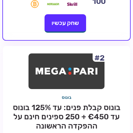
100
קזינו קריפטו
שחק עכשיו
קזינו PayPal
טורנירי קזינו
הימורי ספורט
אודות
#2
צור קשר
בלוג וחדשות
ביקורות
בונוס
חדשות
בונוס קבלת פנים: עד 125% בונוס
טיפים
עד €450 + 250 ספינים חינם על
מדריכים
ההפקדה הראשונה