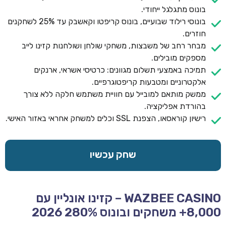
בונוס מתגלגל ייחודי.
בונוסי רילוד שבועיים, בונוס קריפטו וקאשבק עד 25% לשחקנים
חוזרים.
מבחר רחב של משבצות, משחקי שולחן ושולחנות קזינו לייב
מספקים מובילים.
תמיכה באמצעי תשלום מגוונים: כרטיסי אשראי, ארנקים
אלקטרוניים ומטבעות קריפטוגרפיים.
ממשק מותאם למובייל עם חוויית משתמש חלקה ללא צורך
בהורדת אפליקציה.
רישיון קוראסאו, הצפנת SSL וכלים למשחק אחראי באזור האישי.
שחק עכשיו
WAZBEE CASINO – קזינו אונליין עם
8,000+ משחקים ובונוס 280% 2026