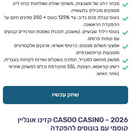
מבחר רחב של משבצות, משחקי שולחן ושולחנות קזינו לייב
מספקים מובילים בתעשייה.
בונוס קבלת פנים נדיב: עד 125% בונוס + 250 ספינים חינם על
ההפקדה הראשונה.
בונוסי רילוד שבועיים, קאשבק, תוכנית נאמנות וטורנירים קבועים
עם קופות פרסים.
אמצעי תשלום מגוונים: כרטיסי אשראי, ארנקים אלקטרוניים
ומטבעות קריפטוגרפיים.
ממשק מותאם למובייל, תמיכה בשקלים ושירות לקוחות בעברית.
רישיון קוראסאו, הצפנת SSL מתקדמת וכלים למשחק אחראי
באזור האישי.
שחק עכשיו
CASOO CASINO – 2026 קזינו אונליין
קוסמי עם בונוסים להפקדה