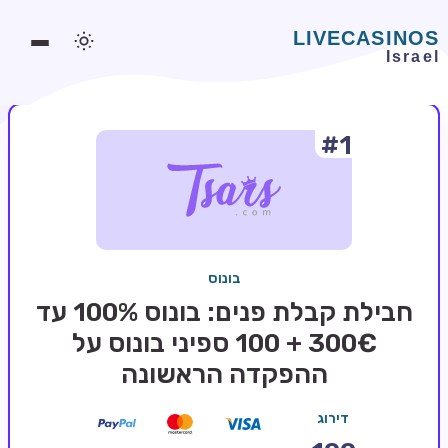
#1
משחקים אונליין
משחקים חינמיים
סלוטים אונליין
מדריכי קזינו
בונוס
מונדיאל 2026 הימורים
חבילת קבלת פנים: בונוס 100% עד
בלאקג'ק אונליין
300€ + 100 ספיני בונוס על
ההפקדה הראשונה
בקרה אונליין
וידאו פוקר
דירוג
בונוסים בקזינו אונליין