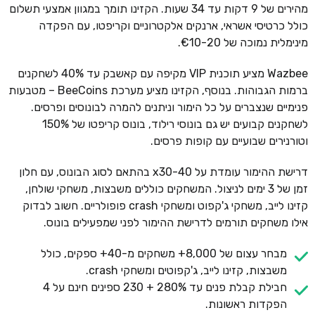
מהירים של 9 דקות עד 34 שעות. הקזינו תומך במגוון אמצעי תשלום
כולל כרטיסי אשראי, ארנקים אלקטרוניים וקריפטו, עם הפקדה
מינימלית נמוכה של €10-20.
Wazbee מציע תוכנית VIP מקיפה עם קאשבק עד 40% לשחקנים
ברמות הגבוהות. בנוסף, הקזינו מציע מערכת BeeCoins – מטבעות
פנימיים שנצברים על כל הימור וניתנים להמרה לבונוסים ופרסים.
לשחקנים קבועים יש גם בונוסי רילוד, בונוס קריפטו של 150%
וטורנירים שבועיים עם קופות פרסים.
דרישת ההימור עומדת על x30-40 בהתאם לסוג הבונוס, עם חלון
זמן של 3 ימים לניצול. המשחקים כוללים משבצות, משחקי שולחן,
קזינו לייב, משחקי ג'קפוט ומשחקי crash פופולריים. חשוב לבדוק
אילו משחקים תורמים לדרישת ההימור לפני שמפעילים בונוס.
מבחר עצום של 8,000+ משחקים מ-40+ ספקים, כולל
משבצות, קזינו לייב, ג'קפוטים ומשחקי crash.
חבילת קבלת פנים עד 280% + 230 ספינים חינם על 4
הפקדות ראשונות.