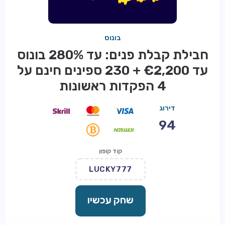
בונוס
חבילת קבלת פנים: עד 280% בונוס
עד €2,200 + 230 ספינים חינם על
4 הפקדות ראשונות
דירוג
94
קוד קופון
LUCKY777
שחק עכשיו