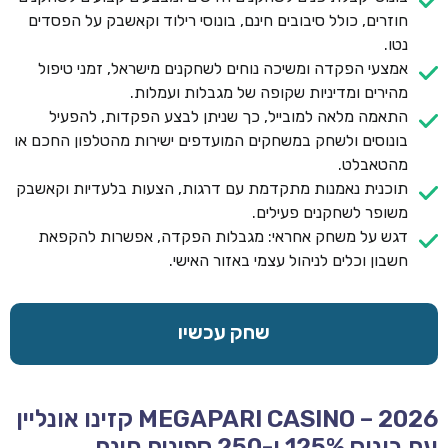
חוזרים, כולל סיבובים חינם, בונוסי רילוד וקאשבק על הפסדים
נטו.
אמצעי הפקדה ומשיכה נוחים לשחקנים מישראל, זמני טיפול
מהירים ומדיניות שקופה של מגבלות ועמלות.
התאמה מלאה למובייל, כך שניתן לבצע הפקדות, להפעיל
בונוסים ולשחק במשחקים המועדפים ישירות מהטלפון החכם או
מהטאבלט.
תוכנית נאמנות מתקדמת עם דרגות, הצעות בלעדיות וקאשבק
משופר לשחקנים פעילים.
דגש על משחק אחראי: מגבלות הפקדה, אפשרות להקפאת
חשבון וכלים לניהול עצמי באזור האישי.
שחק עכשיו
MEGAPARI CASINO – 2026 קזינו אונליין
עם בונוס 125% ו-250 ספינים חינם