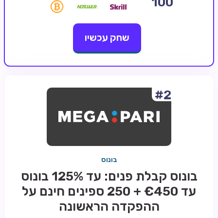
100
קזינו קריפטו
שחק עכשיו
קזינו PayPal
טורנירי קזינו
הימורי ספורט
אודות
#2
צור קשר
בלוג וחדשות
ביקורות
בונוס
חדשות
בונוס קבלת פנים: עד 125% בונוס
טיפים
עד €450 + 250 ספינים חינם על
מדריכים
ההפקדה הראשונה