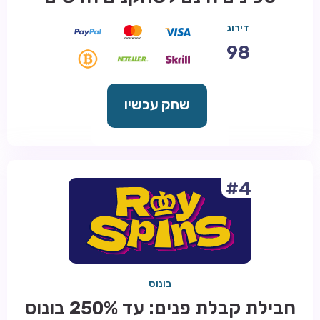
דירוג
98
שחק עכשיו
#4
בונוס
חבילת קבלת פנים: עד 250% בונוס