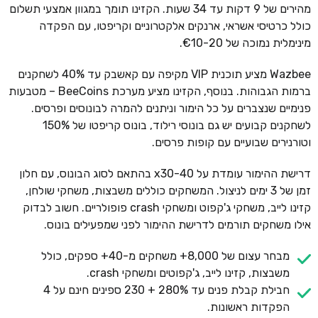
מהירים של 9 דקות עד 34 שעות. הקזינו תומך במגוון אמצעי תשלום
כולל כרטיסי אשראי, ארנקים אלקטרוניים וקריפטו, עם הפקדה
מינימלית נמוכה של €10-20.
Wazbee מציע תוכנית VIP מקיפה עם קאשבק עד 40% לשחקנים
ברמות הגבוהות. בנוסף, הקזינו מציע מערכת BeeCoins – מטבעות
פנימיים שנצברים על כל הימור וניתנים להמרה לבונוסים ופרסים.
לשחקנים קבועים יש גם בונוסי רילוד, בונוס קריפטו של 150%
וטורנירים שבועיים עם קופות פרסים.
דרישת ההימור עומדת על x30-40 בהתאם לסוג הבונוס, עם חלון
זמן של 3 ימים לניצול. המשחקים כוללים משבצות, משחקי שולחן,
קזינו לייב, משחקי ג'קפוט ומשחקי crash פופולריים. חשוב לבדוק
אילו משחקים תורמים לדרישת ההימור לפני שמפעילים בונוס.
מבחר עצום של 8,000+ משחקים מ-40+ ספקים, כולל
משבצות, קזינו לייב, ג'קפוטים ומשחקי crash.
חבילת קבלת פנים עד 280% + 230 ספינים חינם על 4
הפקדות ראשונות.