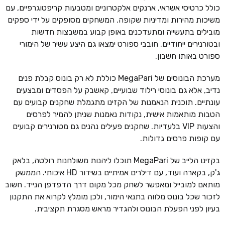
כולל כרטיסי אשראי, ארנקים אלקטרוניים ומטבעות קריפטוגרפיים, עם
משיכות מהירות ומדיניות שקופה. המשחקים מסופקים על ידי ספקים
מובילים בתעשייה ומתעדכנים באופן קבוע במשבצות חדשות
ובטורנירים ייחודיים. חובבי ספורט ימצאו גם היצע עשיר של הימורי
ספורט באותו חשבון.
מערכת הבונוסים של MegaPari כוללת לא רק בונוס קבלת פנים
נדיב, אלא גם בונוסי רילוד שבועיים, קאשבק על הפסדים ומבצעים
עונתיים. תוכנית הנאמנות של הקזינו מתגמלת שחקנים קבועים עם
הטבות מותאמות אישית, נקודות נאמנות שניתן להמיר לפרסים
והצעות VIP בלעדיות. שחקנים פעילים נהנים גם מטורנירים קבועים
עם קופות פרסים גדולות.
בקזינו הלייב של MegaPari תוכלו ליהנות משולחנות רולטה, בלאק
ג'ק, בקארה ועוד, עם דילרים אמיתיים בשידור HD איכותי. הממשק
מותאם למובייל ומאפשר לשחק מכל מקום דרך הדפדפן הנייד. חשוב
לזכור שכל בונוס מלווה בתנאי הימור, ולכן מומלץ לקרוא את התקנון
בעיון לפני הפעלת הבונוס ולהגדיר מראש מסגרת תקציבית.