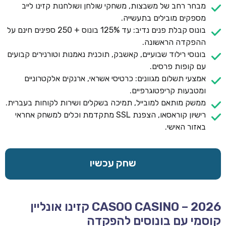
מבחר רחב של משבצות, משחקי שולחן ושולחנות קזינו לייב
מספקים מובילים בתעשייה.
בונוס קבלת פנים נדיב: עד 125% בונוס + 250 ספינים חינם על
ההפקדה הראשונה.
בונוסי רילוד שבועיים, קאשבק, תוכנית נאמנות וטורנירים קבועים
עם קופות פרסים.
אמצעי תשלום מגוונים: כרטיסי אשראי, ארנקים אלקטרוניים
ומטבעות קריפטוגרפיים.
ממשק מותאם למובייל, תמיכה בשקלים ושירות לקוחות בעברית.
רישיון קוראסאו, הצפנת SSL מתקדמת וכלים למשחק אחראי
באזור האישי.
שחק עכשיו
CASOO CASINO – 2026 קזינו אונליין
קוסמי עם בונוסים להפקדה