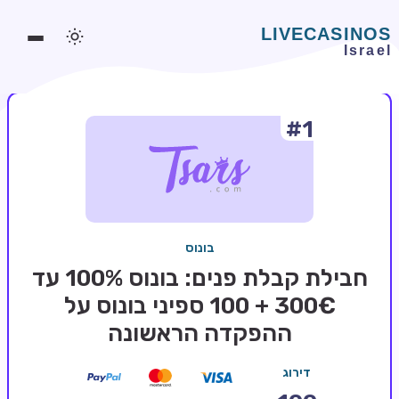
#1
משחקים אונליין
משחקים חינמיים
סלוטים אונליין
מדריכי קזינו
בונוס
מונדיאל 2026 הימורים
חבילת קבלת פנים: בונוס 100% עד
בלאקג'ק אונליין
300€ + 100 ספיני בונוס על
ההפקדה הראשונה
בקרה אונליין
וידאו פוקר
דירוג
בונוסים בקזינו אונליין