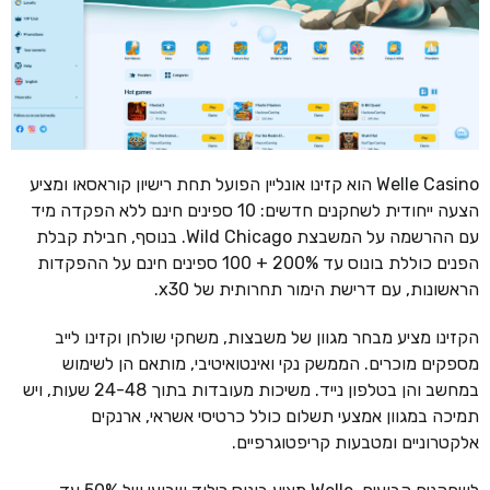
Welle Casino הוא קזינו אונליין הפועל תחת רישיון קוראסאו ומציע
הצעה ייחודית לשחקנים חדשים: 10 ספינים חינם ללא הפקדה מיד
עם ההרשמה על המשבצת Wild Chicago. בנוסף, חבילת קבלת
הפנים כוללת בונוס עד 200% + 100 ספינים חינם על ההפקדות
הראשונות, עם דרישת הימור תחרותית של x30.
הקזינו מציע מבחר מגוון של משבצות, משחקי שולחן וקזינו לייב
מספקים מוכרים. הממשק נקי ואינטואיטיבי, מותאם הן לשימוש
במחשב והן בטלפון נייד. משיכות מעובדות בתוך 24-48 שעות, ויש
תמיכה במגוון אמצעי תשלום כולל כרטיסי אשראי, ארנקים
אלקטרוניים ומטבעות קריפטוגרפיים.