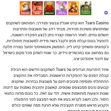
Tsars Casino הוא קזינו אונליין צבעוני ומודרני, המותאם לשחקנים
שמחפשים משיכות מהירות, מבחר רחב של משבצות ופתרונות
תשלום נוחים. לאחר הרשמה קצרה ניתן לבצע הפקדה ראשונה,
להפעיל בונוס קבלת פנים ולקבל גישה מידית למשבצות פופולריות,
ג'קפוטים ומשחקי קזינו לייב. הממשק אינטואיטיבי ופועל בצורה חלקה
גם במחשב וגם במכשירים ניידים, כך שנוח לשחק מכל מקום בישראל
עם חיבור אינטרנט יציב.
אחד היתרונות הגדולים של Tsars לשחקנים חדשים הוא חבילת
קבלת הפנים על ההפקדות הראשונות, המגדילה את התקציב
ההתחלתי ומוסיפה סיבובים חינם על משבצות נבחרות. שחקנים
קבועים נהנים ממבצעים שוטפים, קאשבק ותוכנית נאמנות עם דרגות
שונות והצעות מותאמות אישית. יחד עם זאת, כל בונוס מלווה בתנאי
הימור, ולכן חשוב לקרוא בעיון את תנאי המבצע לפני ההפעלה
ולקבוע מראש מסגרת תקציבית שלא חורגת ממה שאתם יכולים