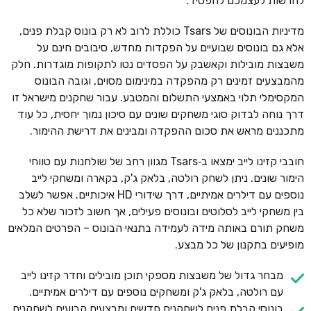
להרשות לעצמכם להפסיד.
מדיניות הבונוסים של Tsars כוללת לרוב לא רק בונוס קבלת פנים,
אלא גם בונוסים שבועיים על הפקדות מחדש, סיבובים חינם על
משבצות מובילות וקאשבק על הפסדים נטו לתקופות מוגדרות. חלק
מהמבצעים זמינים רק מהפקדה במינימום מסוים, וגובה הבונוס
המקסימלי תלוי באמצעי התשלום והמטבע. עבור שחקנים מישראל זו
דרך נוחה לבדוק סוגי משחקים שונים עם סיכון נמוך יחסית, כל עוד
מתכננים מראש את סכום ההפקדה ומבינים את דרישת ההימור.
חובבי קזינו לייב ימצאו ב‑Tsars מגוון רחב של שולחנות עם טווחי
הימור שונים. ניתן לשחק רולטה, בלאק ג'ק, בקארה ומשחקי לייב
נוספים עם דילרים אמיתיים, דרך שידורי HD איכותיים. אפשר לשלב
בין משחקי לייב לסלוטים ובונוסים פעילים, אך חשוב לזכור שלא כל
משחק תורם באותה מידה לעמידה בתנאי הבונוס – הפרטים המלאים
מופיעים בתקנון של כל מבצע.
מבחר גדול של משבצות מספקי תוכן מובילים וחדר קזינו לייב
עם רולטה, בלאק ג'ק ומשחקים נוספים עם דילרים אמיתיים.
בונוסי קבלת פנים לשחקנים חדשים ומבצעים קבועים לשחקנים