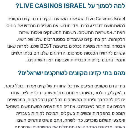
למה לסמוך על LIVE CASINOS ISRAEL?
Live Casinos Israel הוא אתר השוואת וסקירת בתי קזינו מקוונים
למשתמשים דוברי עברית. מדי חודש, אנו מעריכים מחדש את בונוסי
האתר, אפשרויות התשלום, רשימות המשחקים ואיכות שירות
הלקוחות. רק בתי קזינו שעומדים בסטנדרטים שלנו של רישוי,
אבטחה ומהירות משיכה נכללים ברשימת BEST שלנו. למרות שאנו
עשויים להרוויח הכנסות מפרסום, הדירוגים שלנו הם בלתי תלויים
ותמיד נותנים עדיפות לבטיחות ושביעות רצון השחקנים.
TSARS
חבילת קבלת פנים: בונוס 100% עד 300€ + 100 ספיני בונוס על
מהם בתי קזינו מקוונים לשחקנים ישראלים?
ההפקדה הראשונה
בתי קזינו מקוונים מציעים את כל החוויות של קזינו אמיתי, כולל פוקר,
CASOO
בלאק ג'ק, רולטה, משחקי מכונות מזל ומשחקי דילרים לייב. אתם
בונוס מתגלגל עד 2,000 ₪ + 200 ספינים חינם לשחקנים
יכולים להתחבר וליהנות ממשחקים בכל זמן ובכל מקום, במכשירים
חדשים
חכמים עם חיבור לאינטרנט. אתרים המותאמים למשתמשים בישראל
ROYSPINS
תומכים בהפקדות ומשיכות בשקלים, תמיכת לקוחות בעברית
חבילת קבלת פנים: עד 250% בונוס עד €2,000 + 200 ספינים
ואמצעי תשלום מוכרים. כדי לשחק, אתם פשוט פותחים חשבון
חינם על ההפקדות הראשונות
באתר, מבצעים הפקדה ואז מתחילים את המשחקים שבחרתם.