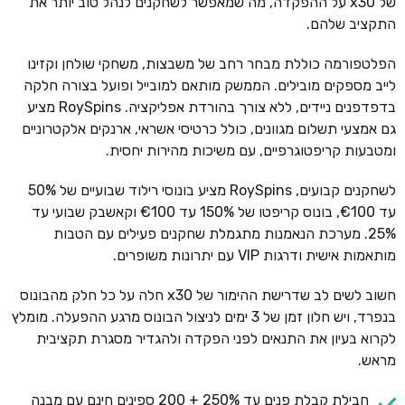
של x30 על ההפקדה, מה שמאפשר לשחקנים לנהל טוב יותר את
התקציב שלהם.
הפלטפורמה כוללת מבחר רחב של משבצות, משחקי שולחן וקזינו
לייב מספקים מובילים. הממשק מותאם למובייל ופועל בצורה חלקה
בדפדפנים ניידים, ללא צורך בהורדת אפליקציה. RoySpins מציע
גם אמצעי תשלום מגוונים, כולל כרטיסי אשראי, ארנקים אלקטרוניים
ומטבעות קריפטוגרפיים, עם משיכות מהירות יחסית.
לשחקנים קבועים, RoySpins מציע בונוסי רילוד שבועיים של 50%
עד €100, בונוס קריפטו של 150% עד €100 וקאשבק שבועי עד
25%. מערכת הנאמנות מתגמלת שחקנים פעילים עם הטבות
מותאמות אישית ודרגות VIP עם יתרונות משופרים.
חשוב לשים לב שדרישת ההימור של x30 חלה על כל חלק מהבונוס
בנפרד, ויש חלון זמן של 3 ימים לניצול הבונוס מרגע ההפעלה. מומלץ
לקרוא בעיון את התנאים לפני הפקדה ולהגדיר מסגרת תקציבית
מראש.
חבילת קבלת פנים עד 250% + 200 ספינים חינם עם מבנה