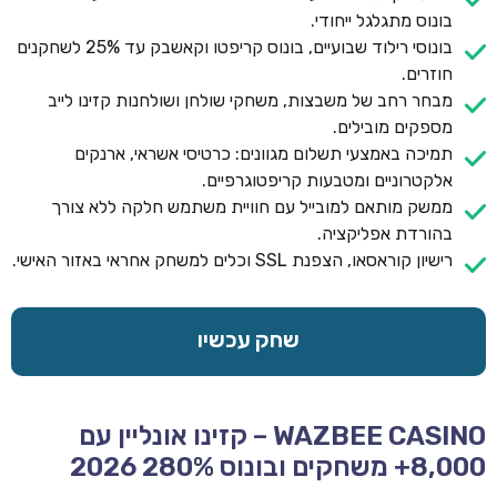
בונוס מתגלגל ייחודי.
בונוסי רילוד שבועיים, בונוס קריפטו וקאשבק עד 25% לשחקנים
חוזרים.
מבחר רחב של משבצות, משחקי שולחן ושולחנות קזינו לייב
מספקים מובילים.
תמיכה באמצעי תשלום מגוונים: כרטיסי אשראי, ארנקים
אלקטרוניים ומטבעות קריפטוגרפיים.
ממשק מותאם למובייל עם חוויית משתמש חלקה ללא צורך
בהורדת אפליקציה.
רישיון קוראסאו, הצפנת SSL וכלים למשחק אחראי באזור האישי.
שחק עכשיו
WAZBEE CASINO – קזינו אונליין עם
8,000+ משחקים ובונוס 280% 2026