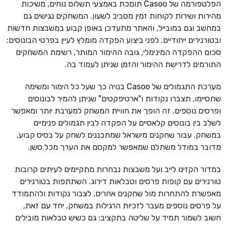
הפלטפורמה של Casoo תומכת באמצעי תשלום נוחים, משיכות
מהירות ושירות לקוחות זמין מסביב לשעון. המשחקים נגישים גם
במחשב וגם במובייל, והאתר מתעדכן באופן קבוע במשבצות חדשות
ובטורנירים ייחודיים. לפני ביצוע הפקדה מומלץ לעיין בפרטי הבונוסים:
סכום ההפקדה המינימלי, גובה ההימור המותר, רשימת המשחקים
התורמים לדרישת ההימור והזמן שניתן לעמוד בה.
מערכת התגמולים של Casoo בנויה כך שעל כל הימור ומשימה
שתסיימו, תצברו נקודות ו"ארטיפקטים" שניתן להמיר לבונוסים
ופרסים נוספים. זה הופך את חוויית המשחק למערבת יותר ומאפשר
לשלב בין בונוסים קלאסיים על הפקדה לבין תגמולים פנימיים
במשחק. עבור שחקנים מישראל שמתכננים לשחק על בסיס קבוע,
מדובר במודל משתלם שמאפשר למקסם את הערך מכל סשן.
במדור הקזינו לייב ועל משבצות נבחרות מתקיימים לעיתים קרובות
טורנירים עם קופות פרסים וטבלאות דירוג. השתתפות בטורנירים
מאפשרת להתחרות מול שחקנים אחרים, לצבור נקודות ולהתמודד
על פרסים נוספים מעבר לזכיות הרגילות במשחק. יחד עם זאת,
חשוב לשמור תמיד על שליטה בתקציב: גם כשיש טבלאות מובילים