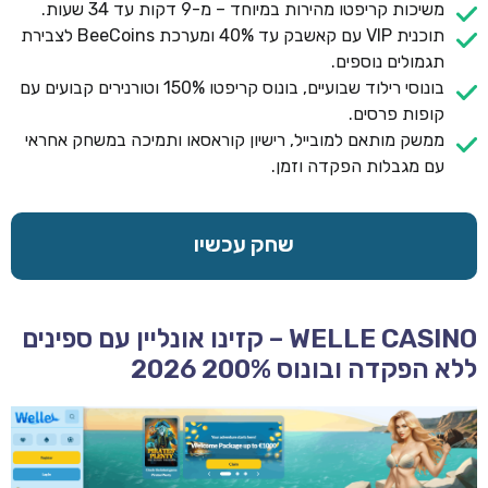
משיכות קריפטו מהירות במיוחד – מ-9 דקות עד 34 שעות.
תוכנית VIP עם קאשבק עד 40% ומערכת BeeCoins לצבירת
תגמולים נוספים.
בונוסי רילוד שבועיים, בונוס קריפטו 150% וטורנירים קבועים עם
קופות פרסים.
ממשק מותאם למובייל, רישיון קוראסאו ותמיכה במשחק אחראי
עם מגבלות הפקדה וזמן.
שחק עכשיו
WELLE CASINO – קזינו אונליין עם ספינים
ללא הפקדה ובונוס 200% 2026