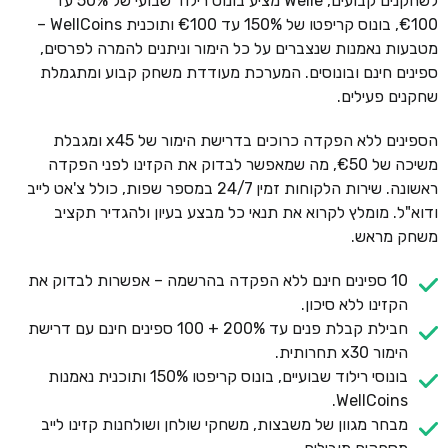
לשחקנים קבועים, Welle מציע בונוס רילוד שבועי של 50% עד
€100, בונוס קריפטו של 150% עד €100 ותוכנית WellCoins –
מטבעות נאמנות שנצברים על כל הימור וניתנים להמרה לפרסים,
ספינים חינם ובונוסים. המערכת מעודדת משחק קבוע ומתגמלת
שחקנים פעילים.
הספינים ללא הפקדה כרוכים בדרישת הימור של x45 ומגבלת
משיכה של €50, מה שמאפשר לבדוק את הקזינו לפני הפקדה
ראשונה. שירות הלקוחות זמין 24/7 במספר שפות, כולל צ'אט לייב
ודוא"ל. מומלץ לקרוא את תנאי כל מבצע בעיון ולהגדיר תקציב
משחק מראש.
10 ספינים חינם ללא הפקדה בהרשמה – אפשרות לבדוק את
הקזינו ללא סיכון.
חבילת קבלת פנים עד 200% + 100 ספינים חינם עם דרישת
הימור x30 תחרותית.
בונוסי רילוד שבועיים, בונוס קריפטו 150% ותוכנית נאמנות
WellCoins.
מבחר מגוון של משבצות, משחקי שולחן ושולחנות קזינו לייב