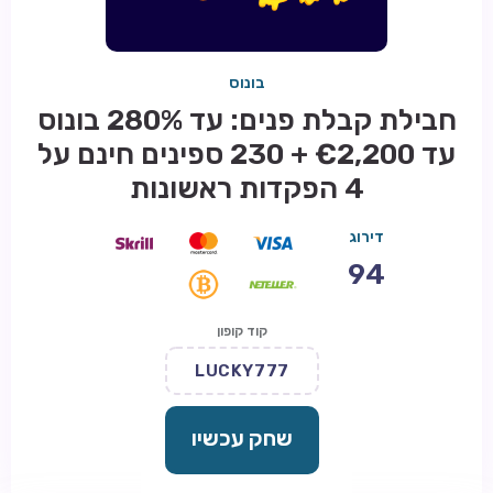
בונוס
חבילת קבלת פנים: עד 280% בונוס
עד €2,200 + 230 ספינים חינם על
4 הפקדות ראשונות
דירוג
94
קוד קופון
LUCKY777
שחק עכשיו