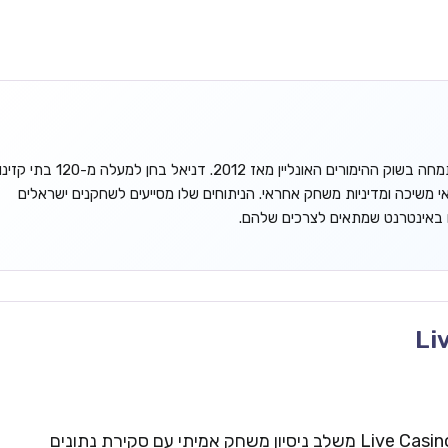
דניאל גורדון הוא אנליסט עצמאי המתמחה בשוק ההימורים האונליין מאז 2012. דניאל בחן למעלה מ-120 בתי קזינ
אי משיכה ומדיניות משחק אחראי. הניתוחים שלו מסייעים לשחקנים ישראלים
ו באינטרנט שמתאים לצרכים שלהם.
Li
צוות העריכה של Live Casinos Israel משלב ניסיון משחק אמיתי עם סקירת נתונים