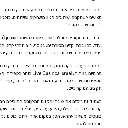
כמו בתחומים רבים אחרים בחיים, גם תעשיית הקזינו עברה ל
מציעים לשחקנים ישראלים מגוון משחקים ושירותים, כולל ת
לייב ותמיכה במובייל.
בבתי קזינו מקוונים תוכלו לשחק באותם משחקי שולחן (בל
ועוד, כמו בבתי קזינו מסורתיים. בנוסף, רוב הבתי קזינו ה
פנים, סיבובים בחינם ובונוסי רילוד לשחקנים חדשים וקי
בהתבסס על גרפיקה מתקדמת ותוכנה יציבה, בתי קזינו מ
פרימיום בנוחות. inos Israel
מהירים ותמיכה בעברית. עם זאת, כמו בכל הימור, קיים ס
תקציב הם קריטיים.
קריטריוני הבחירה שלנו, מידע על הפקדות/משיכות בשקלים,
בונוסים ומשחק אחראי, הכל במקום אחד. אתם יכולים לקפ
העניינים למטה.