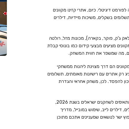
פורמט דיגיטלי. כיום, אתרי קזינו מקוונים
שלומים בשקלים, משיכות מיידיות, דילרים
אק ג'ק, פוקר, בקארה), מכונות מזל, רולטה
מקוונים מציעים מבצעי קידום כמו בונוסי קבלת
ימים, מה שמשפר את חווית המשחק.
קוונים הם דרך מצוינת ליהנות ממשחקי
Live Cas בוחר בקפידה ומציג רק אתרים עם רישיונות מאומתים, תשלומים
יכון להפסד. לכן, משחק אחראי והגדרת
בעמוד זה ריכזנו את 6 בתי הקזינו המקוונים המובילים המתאימים לשחקנים ישראלים בשנת 2026,
 דילרים לייב, שימוש במובייל, מדריך
וץ ישר לנושאים שמעניינים אתכם מתוכן