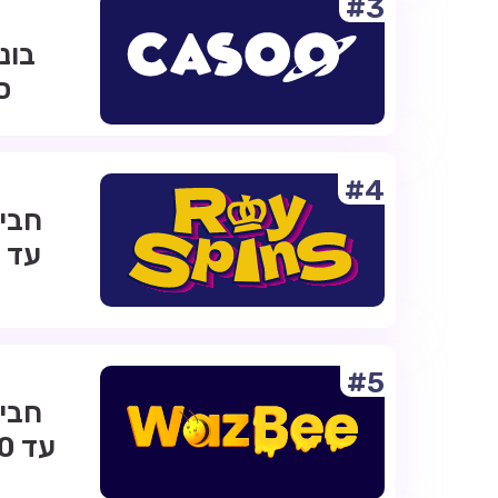
#3
ס
#4
#5