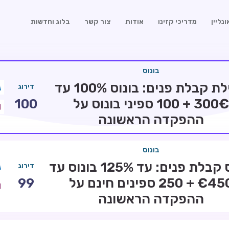
נליין
מדריכי קזינו
אודות
צור קשר
בלוג וחדשות
בונוס
חבילת קבלת פנים: בונוס 100% עד
דירוג
300€ + 100 ספיני בונוס על
100
ההפקדה הראשונה
בונוס
בונוס קבלת פנים: עד 125% בונוס עד
דירוג
€450 + 250 ספינים חינם על
99
ההפקדה הראשונה