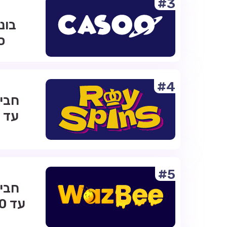
#3
ס
#4
#5