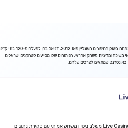
דניאל גורדון הוא אנליסט עצמאי המתמחה בשוק ההימורים האונליין מאז 2012. דניאל בחן למעלה מ-120 בתי קזינ
אי משיכה ומדיניות משחק אחראי. הניתוחים שלו מסייעים לשחקנים ישראלים
ו באינטרנט שמתאים לצרכים שלהם.
Li
צוות העריכה של Live Casinos Israel משלב ניסיון משחק אמיתי עם סקירת נתונים