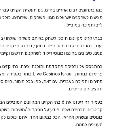
כמו בתחומים רבים אחרים בחיים, גם תעשיית הקזינו עברה ל
מציעים לשחקנים ישראלים מגוון משחקים ושירותים, כולל ת
לייב ותמיכה במובייל.
בבתי קזינו מקוונים תוכלו לשחק באותם משחקי שולחן (בל
ועוד, כמו בבתי קזינו מסורתיים. בנוסף, רוב הבתי קזינו ה
פנים, סיבובים בחינם ובונוסי רילוד לשחקנים חדשים וקי
בהתבסס על גרפיקה מתקדמת ותוכנה יציבה, בתי קזינו מ
פרימיום בנוחות. inos Israel
מהירים ותמיכה בעברית. עם זאת, כמו בכל הימור, קיים ס
תקציב הם קריטיים.
קריטריוני הבחירה שלנו, מידע על הפקדות/משיכות בשקלים,
בונוסים ומשחק אחראי, הכל במקום אחד. אתם יכולים לקפ
העניינים למטה.