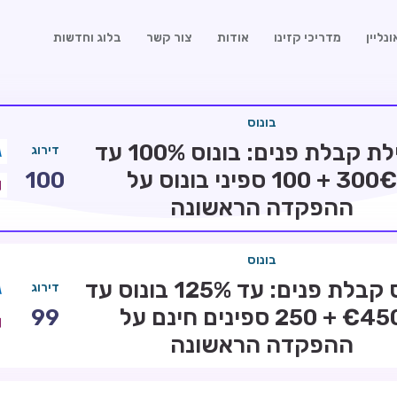
נליין
מדריכי קזינו
אודות
צור קשר
בלוג וחדשות
בונוס
חבילת קבלת פנים: בונוס 100% עד
דירוג
300€ + 100 ספיני בונוס על
100
ההפקדה הראשונה
בונוס
בונוס קבלת פנים: עד 125% בונוס עד
דירוג
€450 + 250 ספינים חינם על
99
ההפקדה הראשונה