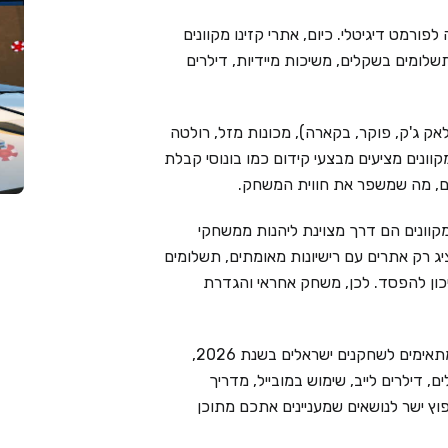
פורמט דיגיטלי. כיום, אתרי קזינו מקוונים
שלומים בשקלים, משיכות מיידיות, דילרים
אק ג'ק, פוקר, בקארה), מכונות מזל, רולטה
מקוונים מציעים מבצעי קידום כמו בונוסי קבלת
ימים, מה שמשפר את חווית המשחק.
קוונים הם דרך מצוינת ליהנות ממשחקי
Live Cas בוחר בקפידה ומציג רק אתרים עם רישיונות מאומתים, תשלומים
יכון להפסד. לכן, משחק אחראי והגדרת
בעמוד זה ריכזנו את 6 בתי הקזינו המקוונים המובילים המתאימים לשחקנים ישראלים בשנת 2026,
 דילרים לייב, שימוש במובייל, מדריך
וץ ישר לנושאים שמעניינים אתכם מתוכן