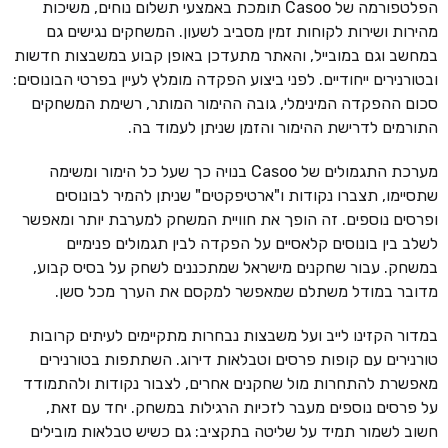
הפלטפורמה של Casoo תומכת באמצעי תשלום נוחים, משיכות
מהירות ושירות לקוחות זמין מסביב לשעון. המשחקים נגישים גם
במחשב וגם במובייל, והאתר מתעדכן באופן קבוע במשבצות חדשות
ובטורנירים ייחודיים. לפני ביצוע הפקדה מומלץ לעיין בפרטי הבונוסים:
סכום ההפקדה המינימלי, גובה ההימור המותר, רשימת המשחקים
התורמים לדרישת ההימור והזמן שניתן לעמוד בה.
מערכת התגמולים של Casoo בנויה כך שעל כל הימור ומשימה
שתסיימו, תצברו נקודות ו"ארטיפקטים" שניתן להמיר לבונוסים
ופרסים נוספים. זה הופך את חוויית המשחק למערבת יותר ומאפשר
לשלב בין בונוסים קלאסיים על הפקדה לבין תגמולים פנימיים
במשחק. עבור שחקנים מישראל שמתכננים לשחק על בסיס קבוע,
מדובר במודל משתלם שמאפשר למקסם את הערך מכל סשן.
במדור הקזינו לייב ועל משבצות נבחרות מתקיימים לעיתים קרובות
טורנירים עם קופות פרסים וטבלאות דירוג. השתתפות בטורנירים
מאפשרת להתחרות מול שחקנים אחרים, לצבור נקודות ולהתמודד
על פרסים נוספים מעבר לזכיות הרגילות במשחק. יחד עם זאת,
חשוב לשמור תמיד על שליטה בתקציב: גם כשיש טבלאות מובילים