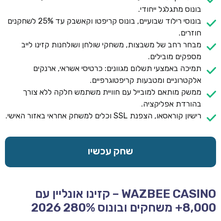
בונוס מתגלגל ייחודי.
בונוסי רילוד שבועיים, בונוס קריפטו וקאשבק עד 25% לשחקנים
חוזרים.
מבחר רחב של משבצות, משחקי שולחן ושולחנות קזינו לייב
מספקים מובילים.
תמיכה באמצעי תשלום מגוונים: כרטיסי אשראי, ארנקים
אלקטרוניים ומטבעות קריפטוגרפיים.
ממשק מותאם למובייל עם חוויית משתמש חלקה ללא צורך
בהורדת אפליקציה.
רישיון קוראסאו, הצפנת SSL וכלים למשחק אחראי באזור האישי.
שחק עכשיו
WAZBEE CASINO – קזינו אונליין עם
8,000+ משחקים ובונוס 280% 2026