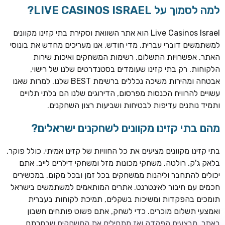
למה לסמוך על LIVE CASINOS ISRAEL?
Live Casinos Israel הוא אתר השוואת וסקירת בתי קזינו מקוונים
למשתמשים דוברי עברית. מדי חודש, אנו מעריכים מחדש את בונוסי
האתר, אפשרויות התשלום, רשימות המשחקים ואיכות שירות
הלקוחות. רק בתי קזינו שעומדים בסטנדרטים שלנו של רישוי,
אבטחה ומהירות משיכה נכללים ברשימת BEST שלנו. למרות שאנו
עשויים להרוויח הכנסות מפרסום, הדירוגים שלנו הם בלתי תלויים
ותמיד נותנים עדיפות לבטיחות ושביעות רצון השחקנים.
TSARS
חבילת קבלת פנים: בונוס 100% עד 300€ + 100 ספיני בונוס על
מהם בתי קזינו מקוונים לשחקנים ישראלים?
ההפקדה הראשונה
בתי קזינו מקוונים מציעים את כל החוויות של קזינו אמיתי, כולל פוקר,
CASOO
בלאק ג'ק, רולטה, משחקי מכונות מזל ומשחקי דילרים לייב. אתם
בונוס מתגלגל עד 2,000 ₪ + 200 ספינים חינם לשחקנים
יכולים להתחבר וליהנות ממשחקים בכל זמן ובכל מקום, במכשירים
חדשים
חכמים עם חיבור לאינטרנט. אתרים המותאמים למשתמשים בישראל
ROYSPINS
תומכים בהפקדות ומשיכות בשקלים, תמיכת לקוחות בעברית
חבילת קבלת פנים: עד 250% בונוס עד €2,000 + 200 ספינים
ואמצעי תשלום מוכרים. כדי לשחק, אתם פשוט פותחים חשבון
חינם על ההפקדות הראשונות
באתר, מבצעים הפקדה ואז מתחילים את המשחקים שבחרתם.