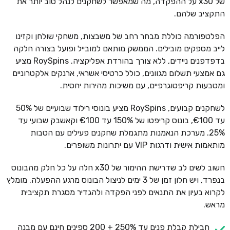
של x30 על ההפקדה, מה שמאפשר לשחקנים לנהל טוב יותר את
התקציב שלהם.
הפלטפורמה כוללת מבחר רחב של משבצות, משחקי שולחן וקזינו
לייב מספקים מובילים. הממשק מותאם למובייל ופועל בצורה חלקה
בדפדפנים ניידים, ללא צורך בהורדת אפליקציה. RoySpins מציע
גם אמצעי תשלום מגוונים, כולל כרטיסי אשראי, ארנקים אלקטרוניים
ומטבעות קריפטוגרפיים, עם משיכות מהירות יחסית.
לשחקנים קבועים, RoySpins מציע בונוסי רילוד שבועיים של 50%
עד €100, בונוס קריפטו של 150% עד €100 וקאשבק שבועי עד
25%. מערכת הנאמנות מתגמלת שחקנים פעילים עם הטבות
מותאמות אישית ודרגות VIP עם יתרונות משופרים.
חשוב לשים לב שדרישת ההימור של x30 חלה על כל חלק מהבונוס
בנפרד, ויש חלון זמן של 3 ימים לניצול הבונוס מרגע ההפעלה. מומלץ
לקרוא בעיון את התנאים לפני הפקדה ולהגדיר מסגרת תקציבית
מראש.
חבילת קבלת פנים עד 250% + 200 ספינים חינם עם מבנה