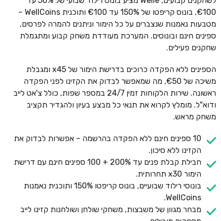
לשחקנים קבועים, Welle מציע בונוס רילוד שבועי של 50% עד
€100, בונוס קריפטו של 150% עד €100 ותוכנית WellCoins –
מטבעות נאמנות שנצברים על כל הימור וניתנים להמרה לפרסים,
ספינים חינם ובונוסים. המערכת מעודדת משחק קבוע ומתגמלת
שחקנים פעילים.
הספינים ללא הפקדה כרוכים בדרישת הימור של x45 ומגבלת
משיכה של €50, מה שמאפשר לבדוק את הקזינו לפני הפקדה
ראשונה. שירות הלקוחות זמין 24/7 במספר שפות, כולל צ'אט לייב
ודוא"ל. מומלץ לקרוא את תנאי כל מבצע בעיון ולהגדיר תקציב
משחק מראש.
10 ספינים חינם ללא הפקדה בהרשמה – אפשרות לבדוק את
הקזינו ללא סיכון.
חבילת קבלת פנים עד 200% + 100 ספינים חינם עם דרישת
הימור x30 תחרותית.
בונוסי רילוד שבועיים, בונוס קריפטו 150% ותוכנית נאמנות
WellCoins.
מבחר מגוון של משבצות, משחקי שולחן ושולחנות קזינו לייב