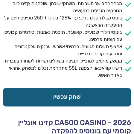
מבחר רחב של משבצות, משחקי שולחן ושולחנות קזינו לייב
מספקים מובילים בתעשייה.
בונוס קבלת פנים נדיב: עד 125% בונוס + 250 ספינים חינם על
ההפקדה הראשונה.
בונוסי רילוד שבועיים, קאשבק, תוכנית נאמנות וטורנירים קבועים
עם קופות פרסים.
אמצעי תשלום מגוונים: כרטיסי אשראי, ארנקים אלקטרוניים
ומטבעות קריפטוגרפיים.
ממשק מותאם למובייל, תמיכה בשקלים ושירות לקוחות בעברית.
רישיון קוראסאו, הצפנת SSL מתקדמת וכלים למשחק אחראי
באזור האישי.
שחק עכשיו
CASOO CASINO – 2026 קזינו אונליין
קוסמי עם בונוסים להפקדה