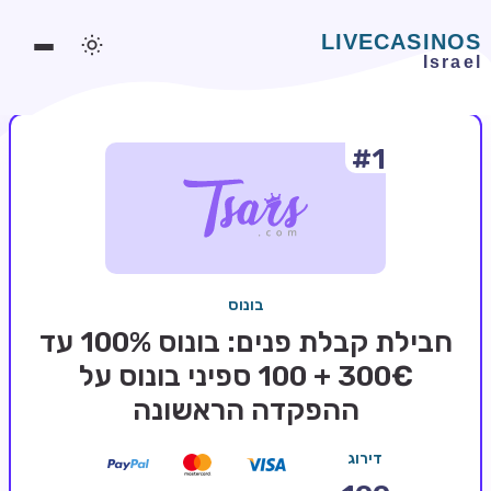
#1
משחקים אונליין
משחקים חינמיים
סלוטים אונליין
מדריכי קזינו
בונוס
מונדיאל 2026 הימורים
חבילת קבלת פנים: בונוס 100% עד
בלאקג'ק אונליין
300€ + 100 ספיני בונוס על
ההפקדה הראשונה
בקרה אונליין
וידאו פוקר
דירוג
בונוסים בקזינו אונליין