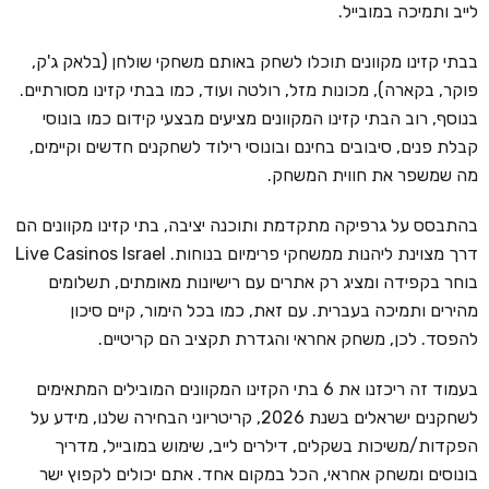
לייב ותמיכה במובייל.
בבתי קזינו מקוונים תוכלו לשחק באותם משחקי שולחן (בלאק ג'ק,
פוקר, בקארה), מכונות מזל, רולטה ועוד, כמו בבתי קזינו מסורתיים.
בנוסף, רוב הבתי קזינו המקוונים מציעים מבצעי קידום כמו בונוסי
קבלת פנים, סיבובים בחינם ובונוסי רילוד לשחקנים חדשים וקיימים,
מה שמשפר את חווית המשחק.
בהתבסס על גרפיקה מתקדמת ותוכנה יציבה, בתי קזינו מקוונים הם
דרך מצוינת ליהנות ממשחקי פרימיום בנוחות. Live Casinos Israel
בוחר בקפידה ומציג רק אתרים עם רישיונות מאומתים, תשלומים
מהירים ותמיכה בעברית. עם זאת, כמו בכל הימור, קיים סיכון
להפסד. לכן, משחק אחראי והגדרת תקציב הם קריטיים.
בעמוד זה ריכזנו את 6 בתי הקזינו המקוונים המובילים המתאימים
לשחקנים ישראלים בשנת 2026, קריטריוני הבחירה שלנו, מידע על
הפקדות/משיכות בשקלים, דילרים לייב, שימוש במובייל, מדריך
בונוסים ומשחק אחראי, הכל במקום אחד. אתם יכולים לקפוץ ישר