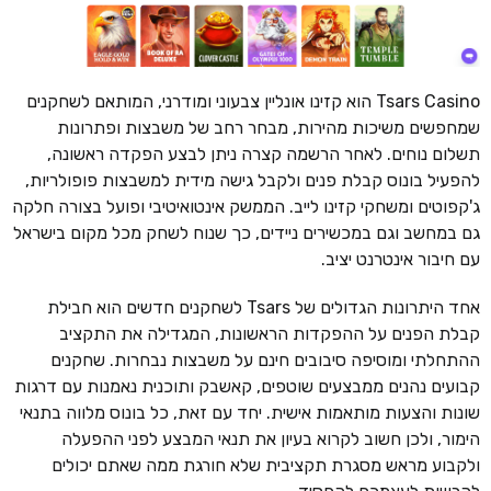
Tsars Casino הוא קזינו אונליין צבעוני ומודרני, המותאם לשחקנים
שמחפשים משיכות מהירות, מבחר רחב של משבצות ופתרונות
תשלום נוחים. לאחר הרשמה קצרה ניתן לבצע הפקדה ראשונה,
להפעיל בונוס קבלת פנים ולקבל גישה מידית למשבצות פופולריות,
ג'קפוטים ומשחקי קזינו לייב. הממשק אינטואיטיבי ופועל בצורה חלקה
גם במחשב וגם במכשירים ניידים, כך שנוח לשחק מכל מקום בישראל
עם חיבור אינטרנט יציב.
אחד היתרונות הגדולים של Tsars לשחקנים חדשים הוא חבילת
קבלת הפנים על ההפקדות הראשונות, המגדילה את התקציב
ההתחלתי ומוסיפה סיבובים חינם על משבצות נבחרות. שחקנים
קבועים נהנים ממבצעים שוטפים, קאשבק ותוכנית נאמנות עם דרגות
שונות והצעות מותאמות אישית. יחד עם זאת, כל בונוס מלווה בתנאי
הימור, ולכן חשוב לקרוא בעיון את תנאי המבצע לפני ההפעלה
ולקבוע מראש מסגרת תקציבית שלא חורגת ממה שאתם יכולים