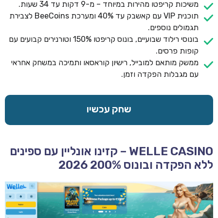
משיכות קריפטו מהירות במיוחד – מ-9 דקות עד 34 שעות.
תוכנית VIP עם קאשבק עד 40% ומערכת BeeCoins לצבירת
תגמולים נוספים.
בונוסי רילוד שבועיים, בונוס קריפטו 150% וטורנירים קבועים עם
קופות פרסים.
ממשק מותאם למובייל, רישיון קוראסאו ותמיכה במשחק אחראי
עם מגבלות הפקדה וזמן.
שחק עכשיו
WELLE CASINO – קזינו אונליין עם ספינים
ללא הפקדה ובונוס 200% 2026