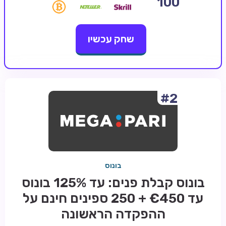
100
קזינו קריפטו
שחק עכשיו
קזינו PayPal
טורנירי קזינו
הימורי ספורט
אודות
#2
צור קשר
בלוג וחדשות
ביקורות
בונוס
חדשות
בונוס קבלת פנים: עד 125% בונוס
טיפים
עד €450 + 250 ספינים חינם על
מדריכים
ההפקדה הראשונה