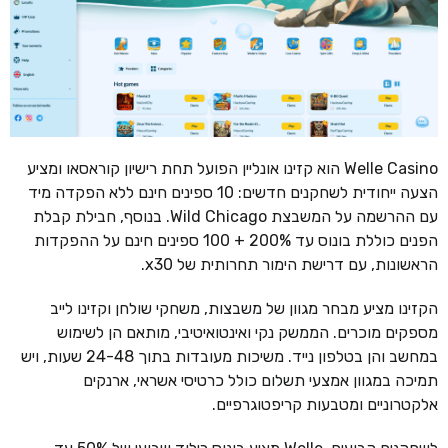
Welle Casino הוא קזינו אונליין הפועל תחת רישיון קוראסאו ומציע
הצעה ייחודית לשחקנים חדשים: 10 ספינים חינם ללא הפקדה מיד
עם ההרשמה על המשבצת Wild Chicago. בנוסף, חבילת קבלת
הפנים כוללת בונוס עד 200% + 100 ספינים חינם על ההפקדות
הראשונות, עם דרישת הימור תחרותית של x30.
הקזינו מציע מבחר מגוון של משבצות, משחקי שולחן וקזינו לייב
מספקים מוכרים. הממשק נקי ואינטואיטיבי, מותאם הן לשימוש
במחשב והן בטלפון נייד. משיכות מעובדות בתוך 24-48 שעות, ויש
תמיכה במגוון אמצעי תשלום כולל כרטיסי אשראי, ארנקים
אלקטרוניים ומטבעות קריפטוגרפיים.