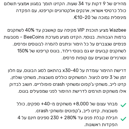
מהירים של 9 דקות עד 34 שעות. הקזינו תומך במגוון אמצעי תשלום
כולל כרטיסי אשראי, ארנקים אלקטרוניים וקריפטו, עם הפקדה
מינימלית נמוכה של €10-20.
Wazbee מציע תוכנית VIP מקיפה עם קאשבק עד 40% לשחקנים
ברמות הגבוהות. בנוסף, הקזינו מציע מערכת BeeCoins – מטבעות
פנימיים שנצברים על כל הימור וניתנים להמרה לבונוסים ופרסים.
לשחקנים קבועים יש גם בונוסי רילוד, בונוס קריפטו של 150%
וטורנירים שבועיים עם קופות פרסים.
דרישת ההימור עומדת על x30-40 בהתאם לסוג הבונוס, עם חלון
זמן של 3 ימים לניצול. המשחקים כוללים משבצות, משחקי שולחן,
קזינו לייב, משחקי ג'קפוט ומשחקי crash פופולריים. חשוב לבדוק
אילו משחקים תורמים לדרישת ההימור לפני שמפעילים בונוס.
מבחר עצום של 8,000+ משחקים מ-40+ ספקים, כולל
משבצות, קזינו לייב, ג'קפוטים ומשחקי crash.
חבילת קבלת פנים עד 280% + 230 ספינים חינם על 4
הפקדות ראשונות.