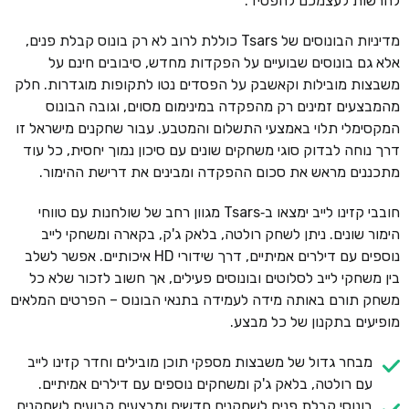
להרשות לעצמכם להפסיד.
מדיניות הבונוסים של Tsars כוללת לרוב לא רק בונוס קבלת פנים,
אלא גם בונוסים שבועיים על הפקדות מחדש, סיבובים חינם על
משבצות מובילות וקאשבק על הפסדים נטו לתקופות מוגדרות. חלק
מהמבצעים זמינים רק מהפקדה במינימום מסוים, וגובה הבונוס
המקסימלי תלוי באמצעי התשלום והמטבע. עבור שחקנים מישראל זו
דרך נוחה לבדוק סוגי משחקים שונים עם סיכון נמוך יחסית, כל עוד
מתכננים מראש את סכום ההפקדה ומבינים את דרישת ההימור.
חובבי קזינו לייב ימצאו ב‑Tsars מגוון רחב של שולחנות עם טווחי
הימור שונים. ניתן לשחק רולטה, בלאק ג'ק, בקארה ומשחקי לייב
נוספים עם דילרים אמיתיים, דרך שידורי HD איכותיים. אפשר לשלב
בין משחקי לייב לסלוטים ובונוסים פעילים, אך חשוב לזכור שלא כל
משחק תורם באותה מידה לעמידה בתנאי הבונוס – הפרטים המלאים
מופיעים בתקנון של כל מבצע.
מבחר גדול של משבצות מספקי תוכן מובילים וחדר קזינו לייב
עם רולטה, בלאק ג'ק ומשחקים נוספים עם דילרים אמיתיים.
בונוסי קבלת פנים לשחקנים חדשים ומבצעים קבועים לשחקנים