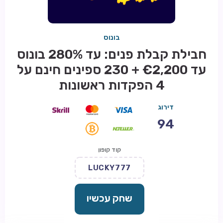
בונוס
חבילת קבלת פנים: עד 280% בונוס
עד €2,200 + 230 ספינים חינם על
4 הפקדות ראשונות
דירוג
94
קוד קופון
LUCKY777
שחק עכשיו