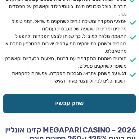
חוזרים, כולל סיבובים חינם, בונוסי רילוד וקאשבק על הפסדים
נטו.
אמצעי הפקדה ומשיכה נוחים לשחקנים מישראל, זמני טיפול
מהירים ומדיניות שקופה של מגבלות ועמלות.
התאמה מלאה למובייל, כך שניתן לבצע הפקדות, להפעיל
בונוסים ולשחק במשחקים המועדפים ישירות מהטלפון החכם או
מהטאבלט.
תוכנית נאמנות מתקדמת עם דרגות, הצעות בלעדיות וקאשבק
משופר לשחקנים פעילים.
דגש על משחק אחראי: מגבלות הפקדה, אפשרות להקפאת
חשבון וכלים לניהול עצמי באזור האישי.
שחק עכשיו
MEGAPARI CASINO – 2026 קזינו אונליין
עם בונוס 125% ו-250 ספינים חינם