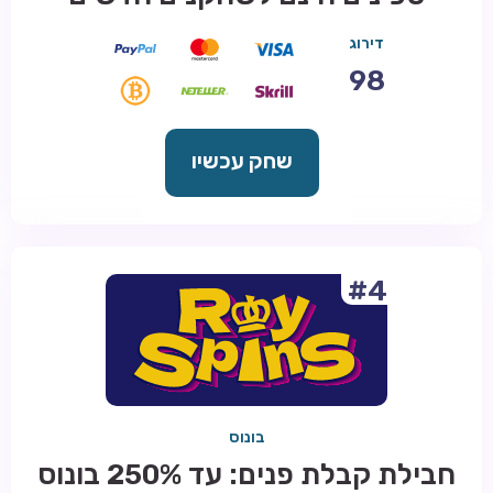
דירוג
98
שחק עכשיו
#4
בונוס
חבילת קבלת פנים: עד 250% בונוס