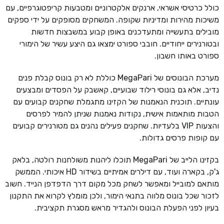
כולל כרטיסי אשראי, ארנקים אלקטרוניים ומטבעות קריפטוגרפיים, עם
משיכות מהירות ומדיניות שקופה. המשחקים מסופקים על ידי ספקים
מובילים בתעשייה ומתעדכנים באופן קבוע במשבצות חדשות
ובטורנירים ייחודיים. חובבי ספורט ימצאו גם היצע עשיר של הימורי
ספורט באותו חשבון.
מערכת הבונוסים של MegaPari כוללת לא רק בונוס קבלת פנים
נדיב, אלא גם בונוסי רילוד שבועיים, קאשבק על הפסדים ומבצעים
עונתיים. תוכנית הנאמנות של הקזינו מתגמלת שחקנים קבועים עם
הטבות מותאמות אישית, נקודות נאמנות שניתן להמיר לפרסים
והצעות VIP בלעדיות. שחקנים פעילים נהנים גם מטורנירים קבועים
עם קופות פרסים גדולות.
בקזינו הלייב של MegaPari תוכלו ליהנות משולחנות רולטה, בלאק
ג'ק, בקארה ועוד, עם דילרים אמיתיים בשידור HD איכותי. הממשק
מותאם למובייל ומאפשר לשחק מכל מקום דרך הדפדפן הנייד. חשוב
לזכור שכל בונוס מלווה בתנאי הימור, ולכן מומלץ לקרוא את התקנון
בעיון לפני הפעלת הבונוס ולהגדיר מראש מסגרת תקציבית.