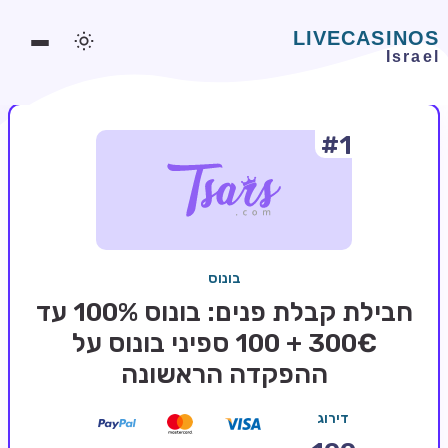
#1
משחקים אונליין
משחקים חינמיים
סלוטים אונליין
מדריכי קזינו
בונוס
מונדיאל 2026 הימורים
חבילת קבלת פנים: בונוס 100% עד
בלאקג'ק אונליין
300€ + 100 ספיני בונוס על
ההפקדה הראשונה
בקרה אונליין
וידאו פוקר
דירוג
בונוסים בקזינו אונליין