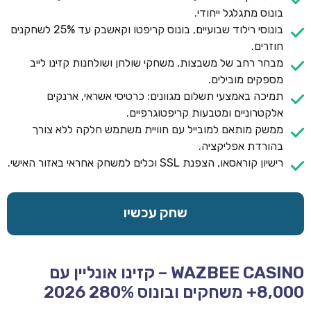
בונוס מתגלגל ייחודי.
בונוסי רילוד שבועיים, בונוס קריפטו וקאשבק עד 25% לשחקנים
חוזרים.
מבחר רחב של משבצות, משחקי שולחן ושולחנות קזינו לייב
מספקים מובילים.
תמיכה באמצעי תשלום מגוונים: כרטיסי אשראי, ארנקים
אלקטרוניים ומטבעות קריפטוגרפיים.
ממשק מותאם למובייל עם חוויית משתמש חלקה ללא צורך
בהורדת אפליקציה.
רישיון קוראסאו, הצפנת SSL וכלים למשחק אחראי באזור האישי.
שחק עכשיו
WAZBEE CASINO – קזינו אונליין עם
8,000+ משחקים ובונוס 280% 2026