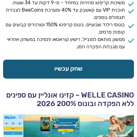
משיכות קריפטו מהירות במיוחד – מ-9 דקות עד 34 שעות.
תוכנית VIP עם קאשבק עד 40% ומערכת BeeCoins לצבירת
תגמולים נוספים.
בונוסי רילוד שבועיים, בונוס קריפטו 150% וטורנירים קבועים עם
קופות פרסים.
ממשק מותאם למובייל, רישיון קוראסאו ותמיכה במשחק אחראי
עם מגבלות הפקדה וזמן.
שחק עכשיו
WELLE CASINO – קזינו אונליין עם ספינים
ללא הפקדה ובונוס 200% 2026