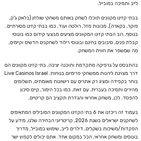
לייב ותמיכה במובייל.
בבתי קזינו מקוונים תוכלו לשחק באותם משחקי שולחן (בלאק ג'ק,
פוקר, בקארה), מכונות מזל, רולטה ועוד, כמו בבתי קזינו מסורתיים.
בנוסף, רוב הבתי קזינו המקוונים מציעים מבצעי קידום כמו בונוסי
קבלת פנים, סיבובים בחינם ובונוסי רילוד לשחקנים חדשים וקיימים,
מה שמשפר את חווית המשחק.
בהתבסס על גרפיקה מתקדמת ותוכנה יציבה, בתי קזינו מקוונים הם
דרך מצוינת ליהנות ממשחקי פרימיום בנוחות. Live Casinos Israel
בוחר בקפידה ומציג רק אתרים עם רישיונות מאומתים, תשלומים
מהירים ותמיכה בעברית. עם זאת, כמו בכל הימור, קיים סיכון
להפסד. לכן, משחק אחראי והגדרת תקציב הם קריטיים.
בעמוד זה ריכזנו את 6 בתי הקזינו המקוונים המובילים המתאימים
לשחקנים ישראלים בשנת 2026, קריטריוני הבחירה שלנו, מידע על
הפקדות/משיכות בשקלים, דילרים לייב, שימוש במובייל, מדריך
בונוסים ומשחק אחראי, הכל במקום אחד. אתם יכולים לקפוץ ישר