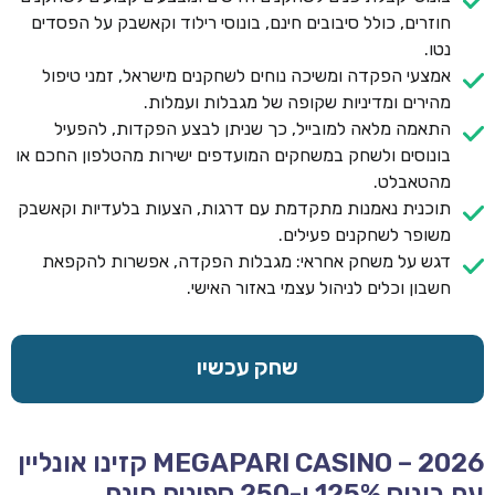
חוזרים, כולל סיבובים חינם, בונוסי רילוד וקאשבק על הפסדים
נטו.
אמצעי הפקדה ומשיכה נוחים לשחקנים מישראל, זמני טיפול
מהירים ומדיניות שקופה של מגבלות ועמלות.
התאמה מלאה למובייל, כך שניתן לבצע הפקדות, להפעיל
בונוסים ולשחק במשחקים המועדפים ישירות מהטלפון החכם או
מהטאבלט.
תוכנית נאמנות מתקדמת עם דרגות, הצעות בלעדיות וקאשבק
משופר לשחקנים פעילים.
דגש על משחק אחראי: מגבלות הפקדה, אפשרות להקפאת
חשבון וכלים לניהול עצמי באזור האישי.
שחק עכשיו
MEGAPARI CASINO – 2026 קזינו אונליין
עם בונוס 125% ו-250 ספינים חינם