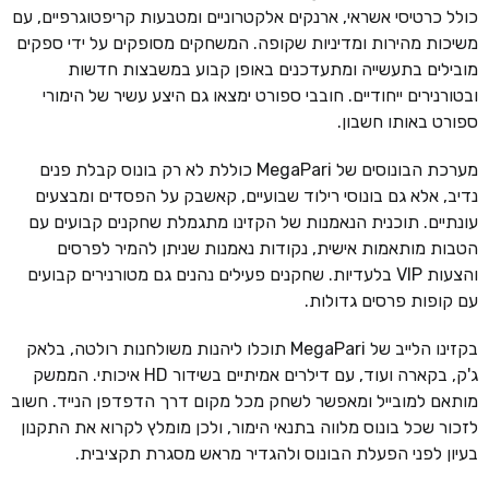
כולל כרטיסי אשראי, ארנקים אלקטרוניים ומטבעות קריפטוגרפיים, עם
משיכות מהירות ומדיניות שקופה. המשחקים מסופקים על ידי ספקים
מובילים בתעשייה ומתעדכנים באופן קבוע במשבצות חדשות
ובטורנירים ייחודיים. חובבי ספורט ימצאו גם היצע עשיר של הימורי
ספורט באותו חשבון.
מערכת הבונוסים של MegaPari כוללת לא רק בונוס קבלת פנים
נדיב, אלא גם בונוסי רילוד שבועיים, קאשבק על הפסדים ומבצעים
עונתיים. תוכנית הנאמנות של הקזינו מתגמלת שחקנים קבועים עם
הטבות מותאמות אישית, נקודות נאמנות שניתן להמיר לפרסים
והצעות VIP בלעדיות. שחקנים פעילים נהנים גם מטורנירים קבועים
עם קופות פרסים גדולות.
בקזינו הלייב של MegaPari תוכלו ליהנות משולחנות רולטה, בלאק
ג'ק, בקארה ועוד, עם דילרים אמיתיים בשידור HD איכותי. הממשק
מותאם למובייל ומאפשר לשחק מכל מקום דרך הדפדפן הנייד. חשוב
לזכור שכל בונוס מלווה בתנאי הימור, ולכן מומלץ לקרוא את התקנון
בעיון לפני הפעלת הבונוס ולהגדיר מראש מסגרת תקציבית.