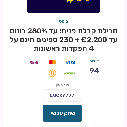
בונוס
חבילת קבלת פנים: עד 280% בונוס
עד €2,200 + 230 ספינים חינם על
4 הפקדות ראשונות
דירוג
94
קוד קופון
LUCKY777
שחק עכשיו