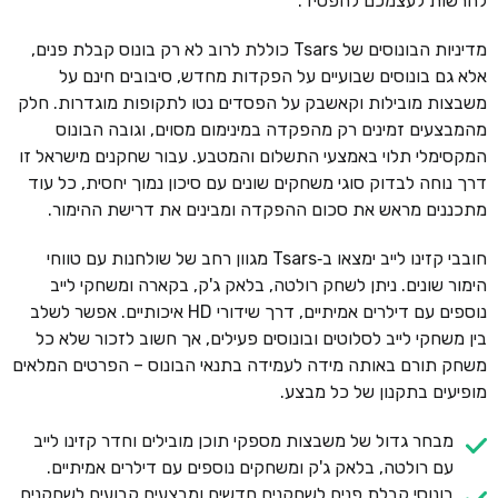
להרשות לעצמכם להפסיד.
מדיניות הבונוסים של Tsars כוללת לרוב לא רק בונוס קבלת פנים,
אלא גם בונוסים שבועיים על הפקדות מחדש, סיבובים חינם על
משבצות מובילות וקאשבק על הפסדים נטו לתקופות מוגדרות. חלק
מהמבצעים זמינים רק מהפקדה במינימום מסוים, וגובה הבונוס
המקסימלי תלוי באמצעי התשלום והמטבע. עבור שחקנים מישראל זו
דרך נוחה לבדוק סוגי משחקים שונים עם סיכון נמוך יחסית, כל עוד
מתכננים מראש את סכום ההפקדה ומבינים את דרישת ההימור.
חובבי קזינו לייב ימצאו ב‑Tsars מגוון רחב של שולחנות עם טווחי
הימור שונים. ניתן לשחק רולטה, בלאק ג'ק, בקארה ומשחקי לייב
נוספים עם דילרים אמיתיים, דרך שידורי HD איכותיים. אפשר לשלב
בין משחקי לייב לסלוטים ובונוסים פעילים, אך חשוב לזכור שלא כל
משחק תורם באותה מידה לעמידה בתנאי הבונוס – הפרטים המלאים
מופיעים בתקנון של כל מבצע.
מבחר גדול של משבצות מספקי תוכן מובילים וחדר קזינו לייב
עם רולטה, בלאק ג'ק ומשחקים נוספים עם דילרים אמיתיים.
בונוסי קבלת פנים לשחקנים חדשים ומבצעים קבועים לשחקנים