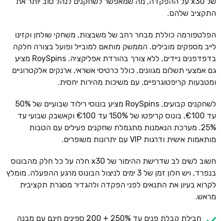
של x30 על ההפקדה, מה שמאפשר לשחקנים לנהל טוב יותר את
התקציב שלהם.
הפלטפורמה כוללת מבחר רחב של משבצות, משחקי שולחן וקזינו
לייב מספקים מובילים. הממשק מותאם למובייל ופועל בצורה חלקה
בדפדפנים ניידים, ללא צורך בהורדת אפליקציה. RoySpins מציע
גם אמצעי תשלום מגוונים, כולל כרטיסי אשראי, ארנקים אלקטרוניים
ומטבעות קריפטוגרפיים, עם משיכות מהירות יחסית.
לשחקנים קבועים, RoySpins מציע בונוסי רילוד שבועיים של 50%
עד €100, בונוס קריפטו של 150% עד €100 וקאשבק שבועי עד
25%. מערכת הנאמנות מתגמלת שחקנים פעילים עם הטבות
מותאמות אישית ודרגות VIP עם יתרונות משופרים.
חשוב לשים לב שדרישת ההימור של x30 חלה על כל חלק מהבונוס
בנפרד, ויש חלון זמן של 3 ימים לניצול הבונוס מרגע ההפעלה. מומלץ
לקרוא בעיון את התנאים לפני הפקדה ולהגדיר מסגרת תקציבית
מראש.
חבילת קבלת פנים עד 250% + 200 ספינים חינם עם מבנה