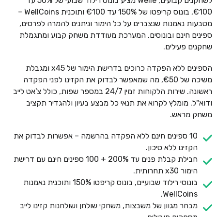
לשחקנים קבועים, Welle מציע בונוס רילוד שבועי של 50% עד
€100, בונוס קריפטו של 150% עד €100 ותוכנית WellCoins –
מטבעות נאמנות שנצברים על כל הימור וניתנים להמרה לפרסים,
ספינים חינם ובונוסים. המערכת מעודדת משחק קבוע ומתגמלת
שחקנים פעילים.
הספינים ללא הפקדה כרוכים בדרישת הימור של x45 ומגבלת
משיכה של €50, מה שמאפשר לבדוק את הקזינו לפני הפקדה
ראשונה. שירות הלקוחות זמין 24/7 במספר שפות, כולל צ'אט לייב
ודוא"ל. מומלץ לקרוא את תנאי כל מבצע בעיון ולהגדיר תקציב
משחק מראש.
10 ספינים חינם ללא הפקדה בהרשמה – אפשרות לבדוק את
הקזינו ללא סיכון.
חבילת קבלת פנים עד 200% + 100 ספינים חינם עם דרישת
הימור x30 תחרותית.
בונוסי רילוד שבועיים, בונוס קריפטו 150% ותוכנית נאמנות
WellCoins.
מבחר מגוון של משבצות, משחקי שולחן ושולחנות קזינו לייב