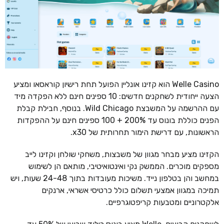
Welle Casino הוא קזינו אונליין הפועל תחת רישיון קוראסאו ומציע
הצעה ייחודית לשחקנים חדשים: 10 ספינים חינם ללא הפקדה מיד
עם ההרשמה על המשבצת Wild Chicago. בנוסף, חבילת קבלת
הפנים כוללת בונוס עד 200% + 100 ספינים חינם על ההפקדות
הראשונות, עם דרישת הימור תחרותית של x30.
הקזינו מציע מבחר מגוון של משבצות, משחקי שולחן וקזינו לייב
מספקים מוכרים. הממשק נקי ואינטואיטיבי, מותאם הן לשימוש
במחשב והן בטלפון נייד. משיכות מעובדות בתוך 24-48 שעות, ויש
תמיכה במגוון אמצעי תשלום כולל כרטיסי אשראי, ארנקים
אלקטרוניים ומטבעות קריפטוגרפיים.