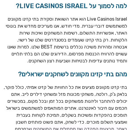
למה לסמוך על LIVE CASINOS ISRAEL?
Live Casinos Israel הוא אתר השוואת וסקירת בתי קזינו מקוונים
למשתמשים דוברי עברית. מדי חודש, אנו מעריכים מחדש את בונוסי
האתר, אפשרויות התשלום, רשימות המשחקים ואיכות שירות
הלקוחות. רק בתי קזינו שעומדים בסטנדרטים שלנו של רישוי,
אבטחה ומהירות משיכה נכללים ברשימת BEST שלנו. למרות שאנו
עשויים להרוויח הכנסות מפרסום, הדירוגים שלנו הם בלתי תלויים
ותמיד נותנים עדיפות לבטיחות ושביעות רצון השחקנים.
TSARS
חבילת קבלת פנים: בונוס 100% עד 300€ + 100 ספיני בונוס על
מהם בתי קזינו מקוונים לשחקנים ישראלים?
ההפקדה הראשונה
בתי קזינו מקוונים מציעים את כל החוויות של קזינו אמיתי, כולל פוקר,
CASOO
בלאק ג'ק, רולטה, משחקי מכונות מזל ומשחקי דילרים לייב. אתם
בונוס מתגלגל עד 2,000 ₪ + 200 ספינים חינם לשחקנים
יכולים להתחבר וליהנות ממשחקים בכל זמן ובכל מקום, במכשירים
חדשים
חכמים עם חיבור לאינטרנט. אתרים המותאמים למשתמשים בישראל
ROYSPINS
תומכים בהפקדות ומשיכות בשקלים, תמיכת לקוחות בעברית
חבילת קבלת פנים: עד 250% בונוס עד €2,000 + 200 ספינים
ואמצעי תשלום מוכרים. כדי לשחק, אתם פשוט פותחים חשבון
חינם על ההפקדות הראשונות
באתר, מבצעים הפקדה ואז מתחילים את המשחקים שבחרתם.