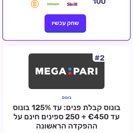
100
קזינו קריפטו
שחק עכשיו
קזינו PayPal
טורנירי קזינו
הימורי ספורט
אודות
#2
צור קשר
בלוג וחדשות
ביקורות
בונוס
חדשות
בונוס קבלת פנים: עד 125% בונוס
טיפים
עד €450 + 250 ספינים חינם על
מדריכים
ההפקדה הראשונה