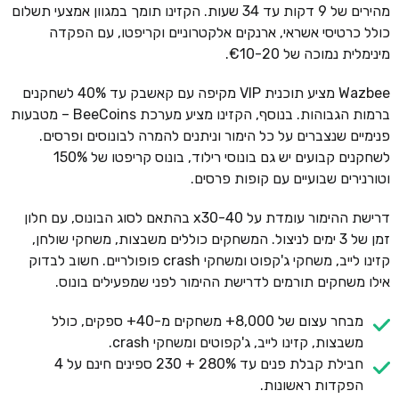
מהירים של 9 דקות עד 34 שעות. הקזינו תומך במגוון אמצעי תשלום
כולל כרטיסי אשראי, ארנקים אלקטרוניים וקריפטו, עם הפקדה
מינימלית נמוכה של €10-20.
Wazbee מציע תוכנית VIP מקיפה עם קאשבק עד 40% לשחקנים
ברמות הגבוהות. בנוסף, הקזינו מציע מערכת BeeCoins – מטבעות
פנימיים שנצברים על כל הימור וניתנים להמרה לבונוסים ופרסים.
לשחקנים קבועים יש גם בונוסי רילוד, בונוס קריפטו של 150%
וטורנירים שבועיים עם קופות פרסים.
דרישת ההימור עומדת על x30-40 בהתאם לסוג הבונוס, עם חלון
זמן של 3 ימים לניצול. המשחקים כוללים משבצות, משחקי שולחן,
קזינו לייב, משחקי ג'קפוט ומשחקי crash פופולריים. חשוב לבדוק
אילו משחקים תורמים לדרישת ההימור לפני שמפעילים בונוס.
מבחר עצום של 8,000+ משחקים מ-40+ ספקים, כולל
משבצות, קזינו לייב, ג'קפוטים ומשחקי crash.
חבילת קבלת פנים עד 280% + 230 ספינים חינם על 4
הפקדות ראשונות.