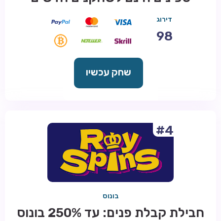
דירוג
98
שחק עכשיו
#4
בונוס
חבילת קבלת פנים: עד 250% בונוס