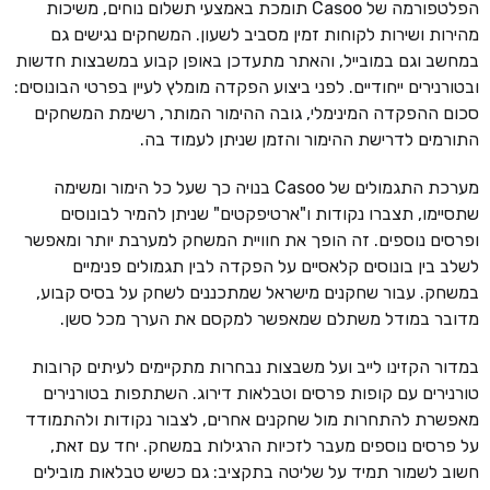
הפלטפורמה של Casoo תומכת באמצעי תשלום נוחים, משיכות
מהירות ושירות לקוחות זמין מסביב לשעון. המשחקים נגישים גם
במחשב וגם במובייל, והאתר מתעדכן באופן קבוע במשבצות חדשות
ובטורנירים ייחודיים. לפני ביצוע הפקדה מומלץ לעיין בפרטי הבונוסים:
סכום ההפקדה המינימלי, גובה ההימור המותר, רשימת המשחקים
התורמים לדרישת ההימור והזמן שניתן לעמוד בה.
מערכת התגמולים של Casoo בנויה כך שעל כל הימור ומשימה
שתסיימו, תצברו נקודות ו"ארטיפקטים" שניתן להמיר לבונוסים
ופרסים נוספים. זה הופך את חוויית המשחק למערבת יותר ומאפשר
לשלב בין בונוסים קלאסיים על הפקדה לבין תגמולים פנימיים
במשחק. עבור שחקנים מישראל שמתכננים לשחק על בסיס קבוע,
מדובר במודל משתלם שמאפשר למקסם את הערך מכל סשן.
במדור הקזינו לייב ועל משבצות נבחרות מתקיימים לעיתים קרובות
טורנירים עם קופות פרסים וטבלאות דירוג. השתתפות בטורנירים
מאפשרת להתחרות מול שחקנים אחרים, לצבור נקודות ולהתמודד
על פרסים נוספים מעבר לזכיות הרגילות במשחק. יחד עם זאת,
חשוב לשמור תמיד על שליטה בתקציב: גם כשיש טבלאות מובילים