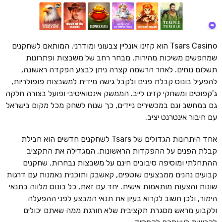
Tsars Casino הוא קזינו אונליין צבעוני ומודרני, המותאם לשחקנים
שמחפשים משיכות מהירות, מבחר רחב של משבצות ופתרונות
תשלום נוחים. לאחר הרשמה קצרה ניתן לבצע הפקדה ראשונה,
להפעיל בונוס קבלת פנים ולקבל גישה מידית למשבצות פופולריות,
ג'קפוטים ומשחקי קזינו לייב. הממשק אינטואיטיבי ופועל בצורה חלקה
גם במחשב וגם במכשירים ניידים, כך שנוח לשחק מכל מקום בישראל
עם חיבור אינטרנט יציב.
אחד היתרונות הגדולים של Tsars לשחקנים חדשים הוא חבילת
קבלת הפנים על ההפקדות הראשונות, המגדילה את התקציב
ההתחלתי ומוסיפה סיבובים חינם על משבצות נבחרות. שחקנים
קבועים נהנים ממבצעים שוטפים, קאשבק ותוכנית נאמנות עם דרגות
שונות והצעות מותאמות אישית. יחד עם זאת, כל בונוס מלווה בתנאי
הימור, ולכן חשוב לקרוא בעיון את תנאי המבצע לפני ההפעלה
ולקבוע מראש מסגרת תקציבית שלא חורגת ממה שאתם יכולים