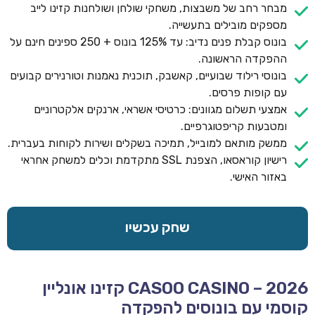
מבחר רחב של משבצות, משחקי שולחן ושולחנות קזינו לייב
מספקים מובילים בתעשייה.
בונוס קבלת פנים נדיב: עד 125% בונוס + 250 ספינים חינם על
ההפקדה הראשונה.
בונוסי רילוד שבועיים, קאשבק, תוכנית נאמנות וטורנירים קבועים
עם קופות פרסים.
אמצעי תשלום מגוונים: כרטיסי אשראי, ארנקים אלקטרוניים
ומטבעות קריפטוגרפיים.
ממשק מותאם למובייל, תמיכה בשקלים ושירות לקוחות בעברית.
רישיון קוראסאו, הצפנת SSL מתקדמת וכלים למשחק אחראי
באזור האישי.
שחק עכשיו
CASOO CASINO – 2026 קזינו אונליין
קוסמי עם בונוסים להפקדה