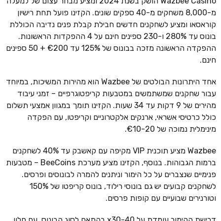
Wazbee Casino הושק בשנת 2024 ומציע מבחר עצום של למעלה
מ-8,000 משחקים מ-40 ספקים שונים. הקזינו פועל תחת רישיון
קוראסאו ומציע לשחקנים חדשים חבילת קבלת פנים נדיבה הכוללת
בונוס עד 280% ו-230 ספינים חינם על 4 ההפקדות הראשונות.
ההפקדה הראשונה מזכה בבונוס של 125% עד €200 + 50 ספינים
חינם.
אחד היתרונות הבולטים של Wazbee הוא מהירות המשיכות, במיוחד
עבור שחקנים שמשתמשים במטבעות קריפטוגרפיים – זמני עיבוד
מהירים של 9 דקות עד 34 שעות. הקזינו תומך במגוון אמצעי תשלום
כולל כרטיסי אשראי, ארנקים אלקטרוניים וקריפטו, עם הפקדה
מינימלית נמוכה של €10-20.
Wazbee מציע תוכנית VIP מקיפה עם קאשבק עד 40% לשחקנים
ברמות הגבוהות. בנוסף, הקזינו מציע מערכת BeeCoins – מטבעות
פנימיים שנצברים על כל הימור וניתנים להמרה לבונוסים ופרסים.
לשחקנים קבועים יש גם בונוסי רילוד, בונוס קריפטו של 150%
וטורנירים שבועיים עם קופות פרסים.
דרישת ההימור עומדת על x30-40 בהתאם לסוג הבונוס, עם חלון