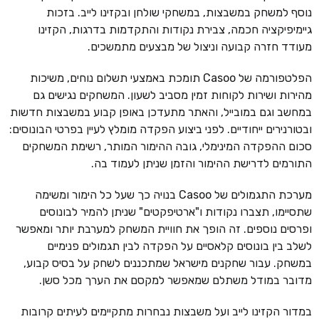
נוסף למשחק במשבצות, במשחקי שולחן ובקזינו לייב. בזכות
גיימיפיקציה חכמה, צבירת נקודות והתקדמות בדרגות, הקזינו
מעודד חזרה קבועה וניצול של מבצעים מתמשכים.
הפלטפורמה של Casoo תומכת באמצעי תשלום נוחים, משיכות
מהירות ושירות לקוחות זמין מסביב לשעון. המשחקים נגישים גם
במחשב וגם במובייל, והאתר מתעדכן באופן קבוע במשבצות חדשות
ובטורנירים ייחודיים. לפני ביצוע הפקדה מומלץ לעיין בפרטי הבונוסים:
סכום ההפקדה המינימלי, גובה ההימור המותר, רשימת המשחקים
התורמים לדרישת ההימור והזמן שניתן לעמוד בה.
מערכת התגמולים של Casoo בנויה כך שעל כל הימור ומשימה
שתסיימו, תצברו נקודות ו"ארטיפקטים" שניתן להמיר לבונוסים
ופרסים נוספים. זה הופך את חוויית המשחק למערבת יותר ומאפשר
לשלב בין בונוסים קלאסיים על הפקדה לבין תגמולים פנימיים
במשחק. עבור שחקנים מישראל שמתכננים לשחק על בסיס קבוע,
מדובר במודל משתלם שמאפשר למקסם את הערך מכל סשן.
במדור הקזינו לייב ועל משבצות נבחרות מתקיימים לעיתים קרובות