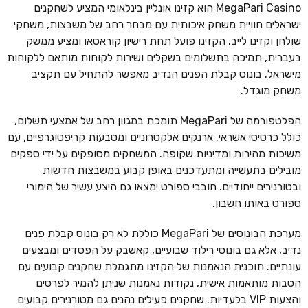
MegaPari Casino הוא קזינו אונליין בינלאומי המציע לשחקנים
ישראלים חוויית משחק איכותית עם מבחר רחב של משבצות, משחקי
שולחן וקזינו לייב. הקזינו פועל תחת רישיון קוראסאו ומציע ממשק
בעברית, תמיכה בתשלומים בשקלים ושירות לקוחות מותאם ללקוחות
מישראל. בונוס קבלת הפנים הנדיב מאפשר להתחיל עם תקציב
משחק מוגדל.
הפלטפורמה של MegaPari תומכת במגוון רחב של אמצעי תשלום,
כולל כרטיסי אשראי, ארנקים אלקטרוניים ומטבעות קריפטוגרפיים, עם
משיכות מהירות ומדיניות שקופה. המשחקים מסופקים על ידי ספקים
מובילים בתעשייה ומתעדכנים באופן קבוע במשבצות חדשות
ובטורנירים ייחודיים. חובבי ספורט ימצאו גם היצע עשיר של הימורי
ספורט באותו חשבון.
מערכת הבונוסים של MegaPari כוללת לא רק בונוס קבלת פנים
נדיב, אלא גם בונוסי רילוד שבועיים, קאשבק על הפסדים ומבצעים
עונתיים. תוכנית הנאמנות של הקזינו מתגמלת שחקנים קבועים עם
הטבות מותאמות אישית, נקודות נאמנות שניתן להמיר לפרסים
והצעות VIP בלעדיות. שחקנים פעילים נהנים גם מטורנירים קבועים