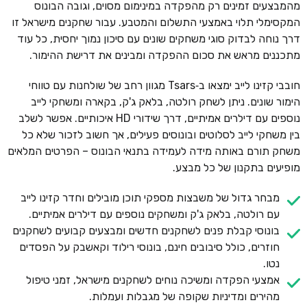
מהמבצעים זמינים רק מהפקדה במינימום מסוים, וגובה הבונוס
המקסימלי תלוי באמצעי התשלום והמטבע. עבור שחקנים מישראל זו
דרך נוחה לבדוק סוגי משחקים שונים עם סיכון נמוך יחסית, כל עוד
מתכננים מראש את סכום ההפקדה ומבינים את דרישת ההימור.
חובבי קזינו לייב ימצאו ב‑Tsars מגוון רחב של שולחנות עם טווחי
הימור שונים. ניתן לשחק רולטה, בלאק ג'ק, בקארה ומשחקי לייב
נוספים עם דילרים אמיתיים, דרך שידורי HD איכותיים. אפשר לשלב
בין משחקי לייב לסלוטים ובונוסים פעילים, אך חשוב לזכור שלא כל
משחק תורם באותה מידה לעמידה בתנאי הבונוס – הפרטים המלאים
מופיעים בתקנון של כל מבצע.
מבחר גדול של משבצות מספקי תוכן מובילים וחדר קזינו לייב
עם רולטה, בלאק ג'ק ומשחקים נוספים עם דילרים אמיתיים.
בונוסי קבלת פנים לשחקנים חדשים ומבצעים קבועים לשחקנים
חוזרים, כולל סיבובים חינם, בונוסי רילוד וקאשבק על הפסדים
נטו.
אמצעי הפקדה ומשיכה נוחים לשחקנים מישראל, זמני טיפול
מהירים ומדיניות שקופה של מגבלות ועמלות.