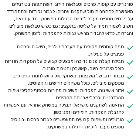
טורנירים עם קופות פרסים וטבלאות דירוג. השתתפות בטורנירים
מאפשרת להתחרות מול שחקנים אחרים, לצבור נקודות ולהתמודד
על פרסים נוספים מעבר לזכיות הרגילות במשחק. יחד עם זאת,
חשוב לשמור תמיד על שליטה בתקציב: גם כשיש טבלאות מובילים
והגרלות, כדאי להגדיר מראש גבולות להפקדות ולזמן המשחק.
תמה קוסמית מקורית עם מערכת שלבים, הישגים ופרסים
פנימיים על פעילות.
חבילת קבלת פנים נדיבה ומבצעים קבועים על הפקדות חוזרות,
כולל סיבובים חינם, קאשבק והטבות טורניר.
מבחר רחב של משבצות, משחקי שולחן ושולחנות קזינו לייב
מספקים מובילים, כולל משחקים חדשים וג'קפוטים.
אזור אישי נוח, הפקדות ומשיכות מהירות בכפוף להליכי אימות
סטנדרטיים ולכללי אבטחה מחמירים.
התאמה לשחקנים מישראל ותמיכה במשחק אחראי, עם אפשרות
להגבלת הפקדות, הימורים וזמני סשן.
טורנירים ומשימות קבועים המאפשרים לצבור פרסים ובונוסים
נוספים מעבר לזכיות הרגילות במשחקים.