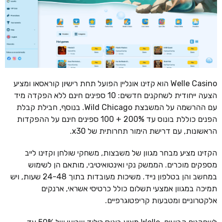
Welle Casino הוא קזינו אונליין הפועל תחת רישיון קוראסאו ומציע
הצעה ייחודית לשחקנים חדשים: 10 ספינים חינם ללא הפקדה מיד
עם ההרשמה על המשבצת Wild Chicago. בנוסף, חבילת קבלת
הפנים כוללת בונוס עד 200% + 100 ספינים חינם על ההפקדות
הראשונות, עם דרישת הימור תחרותית של x30.
הקזינו מציע מבחר מגוון של משבצות, משחקי שולחן וקזינו לייב
מספקים מוכרים. הממשק נקי ואינטואיטיבי, מותאם הן לשימוש
במחשב והן בטלפון נייד. משיכות מעובדות בתוך 24-48 שעות, ויש
תמיכה במגוון אמצעי תשלום כולל כרטיסי אשראי, ארנקים
אלקטרוניים ומטבעות קריפטוגרפיים.