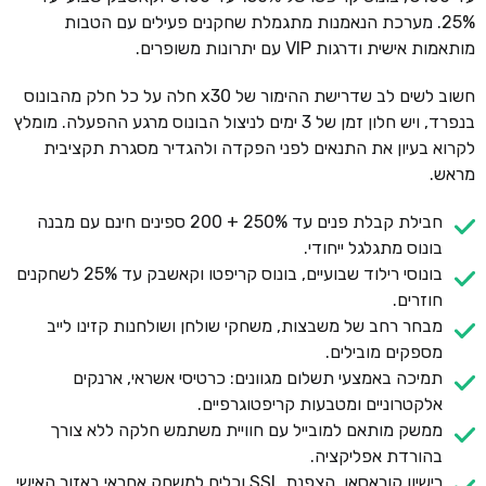
25%. מערכת הנאמנות מתגמלת שחקנים פעילים עם הטבות
מותאמות אישית ודרגות VIP עם יתרונות משופרים.
חשוב לשים לב שדרישת ההימור של x30 חלה על כל חלק מהבונוס
בנפרד, ויש חלון זמן של 3 ימים לניצול הבונוס מרגע ההפעלה. מומלץ
לקרוא בעיון את התנאים לפני הפקדה ולהגדיר מסגרת תקציבית
מראש.
חבילת קבלת פנים עד 250% + 200 ספינים חינם עם מבנה
בונוס מתגלגל ייחודי.
בונוסי רילוד שבועיים, בונוס קריפטו וקאשבק עד 25% לשחקנים
חוזרים.
מבחר רחב של משבצות, משחקי שולחן ושולחנות קזינו לייב
מספקים מובילים.
תמיכה באמצעי תשלום מגוונים: כרטיסי אשראי, ארנקים
אלקטרוניים ומטבעות קריפטוגרפיים.
ממשק מותאם למובייל עם חוויית משתמש חלקה ללא צורך
בהורדת אפליקציה.
רישיון קוראסאו, הצפנת SSL וכלים למשחק אחראי באזור האישי.