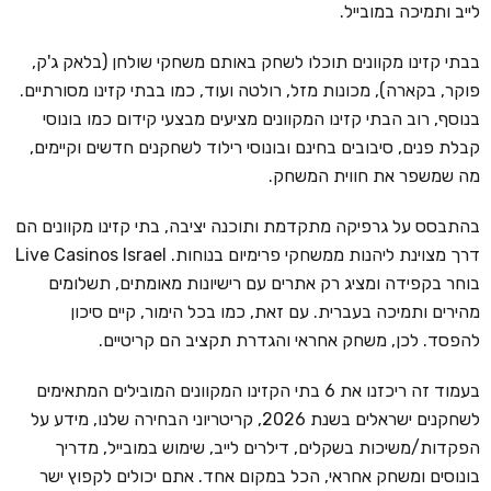
לייב ותמיכה במובייל.
בבתי קזינו מקוונים תוכלו לשחק באותם משחקי שולחן (בלאק ג'ק,
פוקר, בקארה), מכונות מזל, רולטה ועוד, כמו בבתי קזינו מסורתיים.
בנוסף, רוב הבתי קזינו המקוונים מציעים מבצעי קידום כמו בונוסי
קבלת פנים, סיבובים בחינם ובונוסי רילוד לשחקנים חדשים וקיימים,
מה שמשפר את חווית המשחק.
בהתבסס על גרפיקה מתקדמת ותוכנה יציבה, בתי קזינו מקוונים הם
דרך מצוינת ליהנות ממשחקי פרימיום בנוחות. Live Casinos Israel
בוחר בקפידה ומציג רק אתרים עם רישיונות מאומתים, תשלומים
מהירים ותמיכה בעברית. עם זאת, כמו בכל הימור, קיים סיכון
להפסד. לכן, משחק אחראי והגדרת תקציב הם קריטיים.
בעמוד זה ריכזנו את 6 בתי הקזינו המקוונים המובילים המתאימים
לשחקנים ישראלים בשנת 2026, קריטריוני הבחירה שלנו, מידע על
הפקדות/משיכות בשקלים, דילרים לייב, שימוש במובייל, מדריך
בונוסים ומשחק אחראי, הכל במקום אחד. אתם יכולים לקפוץ ישר