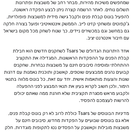
שמחפשים משיכות מהירות, מבחר רחב של משבצות ופתרונות
תשלום נוחים. לאחר הרשמה קצרה ניתן לבצע הפקדה ראשונה,
להפעיל בונוס קבלת פנים ולקבל גישה מידית למשבצות פופולריות,
ג'קפוטים ומשחקי קזינו לייב. הממשק אינטואיטיבי ופועל בצורה חלקה
גם במחשב וגם במכשירים ניידים, כך שנוח לשחק מכל מקום בישראל
עם חיבור אינטרנט יציב.
אחד היתרונות הגדולים של Tsars לשחקנים חדשים הוא חבילת
קבלת הפנים על ההפקדות הראשונות, המגדילה את התקציב
ההתחלתי ומוסיפה סיבובים חינם על משבצות נבחרות. שחקנים
קבועים נהנים ממבצעים שוטפים, קאשבק ותוכנית נאמנות עם דרגות
שונות והצעות מותאמות אישית. יחד עם זאת, כל בונוס מלווה בתנאי
הימור, ולכן חשוב לקרוא בעיון את תנאי המבצע לפני ההפעלה
ולקבוע מראש מסגרת תקציבית שלא חורגת ממה שאתם יכולים
להרשות לעצמכם להפסיד.
מדיניות הבונוסים של Tsars כוללת לרוב לא רק בונוס קבלת פנים,
אלא גם בונוסים שבועיים על הפקדות מחדש, סיבובים חינם על
משבצות מובילות וקאשבק על הפסדים נטו לתקופות מוגדרות. חלק