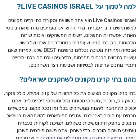
למה לסמוך על LIVE CASINOS ISRAEL?
Live Casinos Israel הוא אתר השוואת וסקירת בתי קזינו מקוונים
למשתמשים דוברי עברית. מדי חודש, אנו מעריכים מחדש את בונוסי
האתר, אפשרויות התשלום, רשימות המשחקים ואיכות שירות
הלקוחות. רק בתי קזינו שעומדים בסטנדרטים שלנו של רישוי,
אבטחה ומהירות משיכה נכללים ברשימת BEST שלנו. למרות שאנו
עשויים להרוויח הכנסות מפרסום, הדירוגים שלנו הם בלתי תלויים
ותמיד נותנים עדיפות לבטיחות ושביעות רצון השחקנים.
מהם בתי קזינו מקוונים לשחקנים ישראלים?
ROYSPINS
חבילת קבלת פנים: עד 250% בונוס עד €2,000 + 200 ספינים
חינם על ההפקדות הראשונות
בתי קזינו מקוונים מציעים את כל החוויות של קזינו אמיתי, כולל פוקר,
בלאק ג'ק, רולטה, משחקי מכונות מזל ומשחקי דילרים לייב. אתם
MEGAPARI
יכולים להתחבר וליהנות ממשחקים בכל זמן ובכל מקום, במכשירים
בונוס קבלת פנים: עד 125% בונוס עד €450 + 250 ספינים חינם
חכמים עם חיבור לאינטרנט. אתרים המותאמים למשתמשים בישראל
תומכים בהפקדות ומשיכות בשקלים, תמיכת לקוחות בעברית
WAZBEE
ואמצעי תשלום מוכרים. כדי לשחק, אתם פשוט פותחים חשבון
חבילת קבלת פנים: עד 280% בונוס עד €2,200 + 230 ספינים
באתר, מבצעים הפקדה ואז מתחילים את המשחקים שבחרתם.