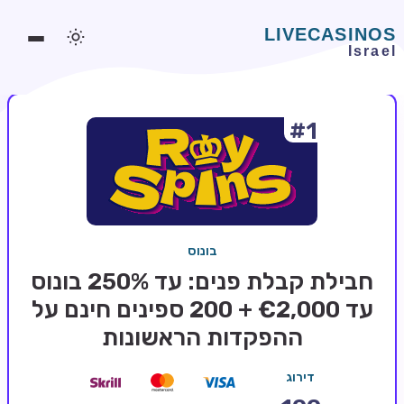
#1
משחקים אונליין
משחקים חינמיים
סלוטים אונליין
מדריכי קזינו
בונוס
מונדיאל 2026 הימורים
חבילת קבלת פנים: עד 250% בונוס
בלאקג'ק אונליין
עד €2,000 + 200 ספינים חינם על
ההפקדות הראשונות
בקרה אונליין
וידאו פוקר
דירוג
בונוסים בקזינו אונליין