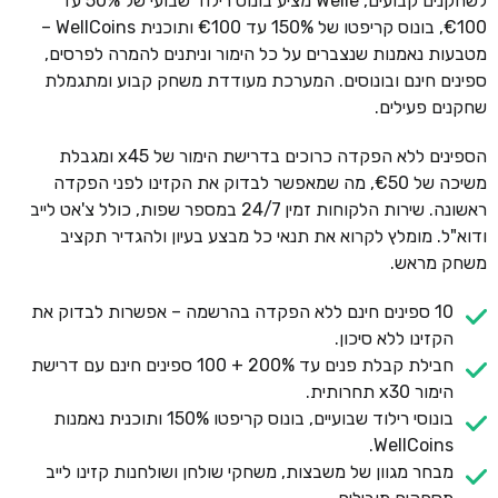
לשחקנים קבועים, Welle מציע בונוס רילוד שבועי של 50% עד
€100, בונוס קריפטו של 150% עד €100 ותוכנית WellCoins –
מטבעות נאמנות שנצברים על כל הימור וניתנים להמרה לפרסים,
ספינים חינם ובונוסים. המערכת מעודדת משחק קבוע ומתגמלת
שחקנים פעילים.
הספינים ללא הפקדה כרוכים בדרישת הימור של x45 ומגבלת
משיכה של €50, מה שמאפשר לבדוק את הקזינו לפני הפקדה
ראשונה. שירות הלקוחות זמין 24/7 במספר שפות, כולל צ'אט לייב
ודוא"ל. מומלץ לקרוא את תנאי כל מבצע בעיון ולהגדיר תקציב
משחק מראש.
10 ספינים חינם ללא הפקדה בהרשמה – אפשרות לבדוק את
הקזינו ללא סיכון.
חבילת קבלת פנים עד 200% + 100 ספינים חינם עם דרישת
הימור x30 תחרותית.
בונוסי רילוד שבועיים, בונוס קריפטו 150% ותוכנית נאמנות
WellCoins.
מבחר מגוון של משבצות, משחקי שולחן ושולחנות קזינו לייב