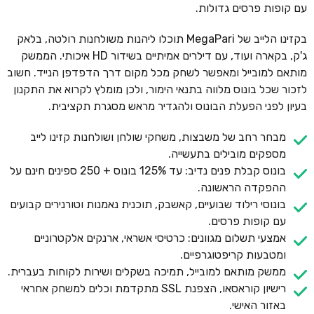
עם קופות פרסים גדולות.
בקזינו הלייב של MegaPari תוכלו ליהנות משולחנות רולטה, בלאק
ג'ק, בקארה ועוד, עם דילרים אמיתיים בשידור HD איכותי. הממשק
מותאם למובייל ומאפשר לשחק מכל מקום דרך הדפדפן הנייד. חשוב
לזכור שכל בונוס מלווה בתנאי הימור, ולכן מומלץ לקרוא את התקנון
בעיון לפני הפעלת הבונוס ולהגדיר מראש מסגרת תקציבית.
מבחר רחב של משבצות, משחקי שולחן ושולחנות קזינו לייב
מספקים מובילים בתעשייה.
בונוס קבלת פנים נדיב: עד 125% בונוס + 250 ספינים חינם על
ההפקדה הראשונה.
בונוסי רילוד שבועיים, קאשבק, תוכנית נאמנות וטורנירים קבועים
עם קופות פרסים.
אמצעי תשלום מגוונים: כרטיסי אשראי, ארנקים אלקטרוניים
ומטבעות קריפטוגרפיים.
ממשק מותאם למובייל, תמיכה בשקלים ושירות לקוחות בעברית.
רישיון קוראסאו, הצפנת SSL מתקדמת וכלים למשחק אחראי
באזור האישי.