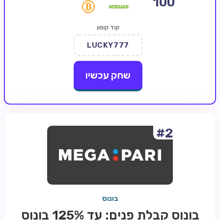
100
קזינו קריפטו
קוד קופון
קזינו PayPal
LUCKY777
טורנירי קזינו
הימורי ספורט
שחק עכשיו
אודות
צור קשר
בלוג וחדשות
#2
ביקורות
חדשות
טיפים
בונוס
מדריכים
בונוס קבלת פנים: עד 125% בונוס