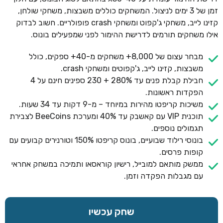
זמן של 3 ימים לניצול. המשחקים כוללים משבצות, משחקי שולחן,
קזינו לייב, משחקי ג'קפוט ומשחקי crash פופולריים. חשוב לבדוק
אילו משחקים תורמים לדרישת ההימור לפני שמפעילים בונוס.
מבחר עצום של 8,000+ משחקים מ-40+ ספקים, כולל
משבצות, קזינו לייב, ג'קפוטים ומשחקי crash.
חבילת קבלת פנים עד 280% + 230 ספינים חינם על 4
הפקדות ראשונות.
משיכות קריפטו מהירות במיוחד – מ-9 דקות עד 34 שעות.
תוכנית VIP עם קאשבק עד 40% ומערכת BeeCoins לצבירת
תגמולים נוספים.
בונוסי רילוד שבועיים, בונוס קריפטו 150% וטורנירים קבועים עם
קופות פרסים.
ממשק מותאם למובייל, רישיון קוראסאו ותמיכה במשחק אחראי
עם מגבלות הפקדה וזמן.
שחק עכשיו