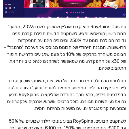
RoySpins Casino הוא קזינו אונליין שהושק בשנת 2023, הפועל
תחת רישיון קוראסאו ומציע לשחקנים חדשים חבילת קבלת פנים
נדיבה הכוללת בונוס עד 250% וסיבובים חינם על ההפקדות
הראשונות. המבנה הייחודי של הבונוס מבוסס על מערכת "טרנובר" –
הבונוס משוחרר בחלקים של 10% כל פעם שמגיעים לדרישת הימור
של x30 על ההפקדה, מה שמאפשר לשחקנים לנהל טוב יותר את
התקציב שלהם.
הפלטפורמה כוללת מבחר רחב של משבצות, משחקי שולחן וקזינו
לייב מספקים מובילים. הממשק מותאם למובייל ופועל בצורה חלקה
בדפדפנים ניידים, ללא צורך בהורדת אפליקציה. RoySpins מציע
גם אמצעי תשלום מגוונים, כולל כרטיסי אשראי, ארנקים אלקטרוניים
ומטבעות קריפטוגרפיים, עם משיכות מהירות יחסית.
לשחקנים קבועים, RoySpins מציע בונוסי רילוד שבועיים של 50%
עד €100, בונוס קריפטו של 150% עד €100 וקאשבק שבועי עד