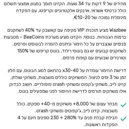
מהירים של 9 דקות עד 34 שעות. הקזינו תומך במגוון אמצעי תשלום
כולל כרטיסי אשראי, ארנקים אלקטרוניים וקריפטו, עם הפקדה
מינימלית נמוכה של €10-20.
Wazbee מציע תוכנית VIP מקיפה עם קאשבק עד 40% לשחקנים
ברמות הגבוהות. בנוסף, הקזינו מציע מערכת BeeCoins – מטבעות
פנימיים שנצברים על כל הימור וניתנים להמרה לבונוסים ופרסים.
לשחקנים קבועים יש גם בונוסי רילוד, בונוס קריפטו של 150%
וטורנירים שבועיים עם קופות פרסים.
דרישת ההימור עומדת על x30-40 בהתאם לסוג הבונוס, עם חלון
זמן של 3 ימים לניצול. המשחקים כוללים משבצות, משחקי שולחן,
קזינו לייב, משחקי ג'קפוט ומשחקי crash פופולריים. חשוב לבדוק
אילו משחקים תורמים לדרישת ההימור לפני שמפעילים בונוס.
מבחר עצום של 8,000+ משחקים מ-40+ ספקים, כולל
משבצות, קזינו לייב, ג'קפוטים ומשחקי crash.
חבילת קבלת פנים עד 280% + 230 ספינים חינם על 4
הפקדות ראשונות.