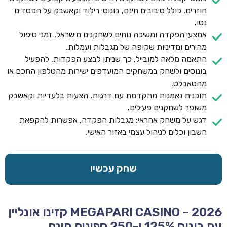
חוזרים, כולל סיבובים חינם, בונוסי רילוד וקאשבק על הפסדים
נטו.
אמצעי הפקדה ומשיכה נוחים לשחקנים מישראל, זמני טיפול
מהירים ומדיניות שקופה של מגבלות ועמלות.
התאמה מלאה למובייל, כך שניתן לבצע הפקדות, להפעיל
בונוסים ולשחק במשחקים המועדפים ישירות מהטלפון החכם או
מהטאבלט.
תוכנית נאמנות מתקדמת עם דרגות, הצעות בלעדיות וקאשבק
משופר לשחקנים פעילים.
דגש על משחק אחראי: מגבלות הפקדה, אפשרות להקפאת
חשבון וכלים לניהול עצמי באזור האישי.
שחק עכשיו
MEGAPARI CASINO – 2026 קזינו אונליין
עם בונוס 125% ו-250 ספינים חינם