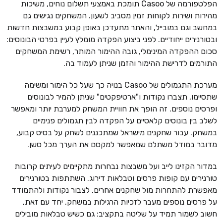
הפלטפורמה של Casoo תומכת באמצעי תשלום נוחים, משיכות
מהירות ושירות לקוחות זמין מסביב לשעון. המשחקים נגישים גם
במחשב וגם במובייל, והאתר מתעדכן באופן קבוע במשבצות חדשות
ובטורנירים ייחודיים. לפני ביצוע הפקדה מומלץ לעיין בפרטי הבונוסים:
סכום ההפקדה המינימלי, גובה ההימור המותר, רשימת המשחקים
התורמים לדרישת ההימור והזמן שניתן לעמוד בה.
מערכת התגמולים של Casoo בנויה כך שעל כל הימור ומשימה
שתסיימו, תצברו נקודות ו"ארטיפקטים" שניתן להמיר לבונוסים
ופרסים נוספים. זה הופך את חוויית המשחק למערבת יותר ומאפשר
לשלב בין בונוסים קלאסיים על הפקדה לבין תגמולים פנימיים
במשחק. עבור שחקנים מישראל שמתכננים לשחק על בסיס קבוע,
מדובר במודל משתלם שמאפשר למקסם את הערך מכל סשן.
במדור הקזינו לייב ועל משבצות נבחרות מתקיימים לעיתים קרובות
טורנירים עם קופות פרסים וטבלאות דירוג. השתתפות בטורנירים
מאפשרת להתחרות מול שחקנים אחרים, לצבור נקודות ולהתמודד
על פרסים נוספים מעבר לזכיות הרגילות במשחק. יחד עם זאת,
חשוב לשמור תמיד על שליטה בתקציב: גם כשיש טבלאות מובילים