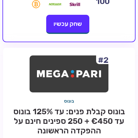
100
קזינו קריפטו
שחק עכשיו
קזינו PayPal
טורנירי קזינו
הימורי ספורט
אודות
#2
צור קשר
בלוג וחדשות
ביקורות
בונוס
חדשות
בונוס קבלת פנים: עד 125% בונוס
טיפים
עד €450 + 250 ספינים חינם על
מדריכים
ההפקדה הראשונה