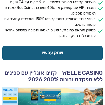
משיכות קריפטו מהירות במיוחד – מ-9 דקות עד 34 שעות.
תוכנית VIP עם קאשבק עד 40% ומערכת BeeCoins לצבירת
תגמולים נוספים.
בונוסי רילוד שבועיים, בונוס קריפטו 150% וטורנירים קבועים עם
קופות פרסים.
ממשק מותאם למובייל, רישיון קוראסאו ותמיכה במשחק אחראי
עם מגבלות הפקדה וזמן.
שחק עכשיו
WELLE CASINO – קזינו אונליין עם ספינים
ללא הפקדה ובונוס 200% 2026