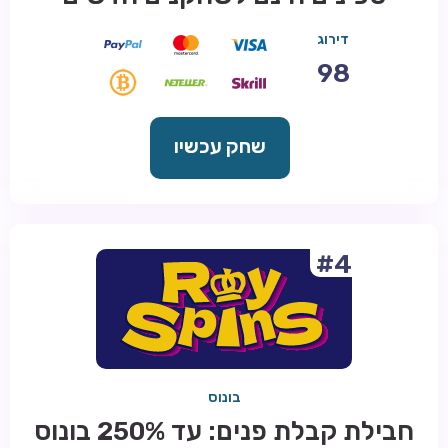
דירוג
98
שחק עכשיו
#4
בונוס
חבילת קבלת פנים: עד 250% בונוס