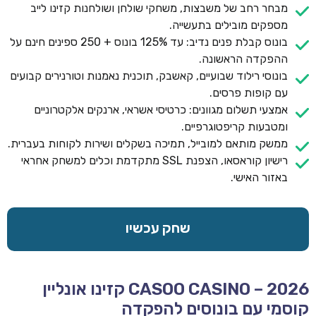
מבחר רחב של משבצות, משחקי שולחן ושולחנות קזינו לייב
מספקים מובילים בתעשייה.
בונוס קבלת פנים נדיב: עד 125% בונוס + 250 ספינים חינם על
ההפקדה הראשונה.
בונוסי רילוד שבועיים, קאשבק, תוכנית נאמנות וטורנירים קבועים
עם קופות פרסים.
אמצעי תשלום מגוונים: כרטיסי אשראי, ארנקים אלקטרוניים
ומטבעות קריפטוגרפיים.
ממשק מותאם למובייל, תמיכה בשקלים ושירות לקוחות בעברית.
רישיון קוראסאו, הצפנת SSL מתקדמת וכלים למשחק אחראי
באזור האישי.
שחק עכשיו
CASOO CASINO – 2026 קזינו אונליין
קוסמי עם בונוסים להפקדה