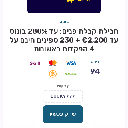
בונוס
חבילת קבלת פנים: עד 280% בונוס
עד €2,200 + 230 ספינים חינם על
4 הפקדות ראשונות
דירוג
94
קוד קופון
LUCKY777
שחק עכשיו