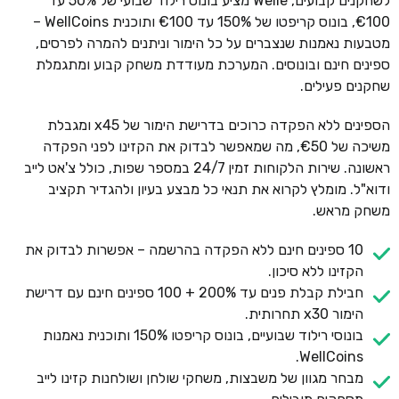
לשחקנים קבועים, Welle מציע בונוס רילוד שבועי של 50% עד
€100, בונוס קריפטו של 150% עד €100 ותוכנית WellCoins –
מטבעות נאמנות שנצברים על כל הימור וניתנים להמרה לפרסים,
ספינים חינם ובונוסים. המערכת מעודדת משחק קבוע ומתגמלת
שחקנים פעילים.
הספינים ללא הפקדה כרוכים בדרישת הימור של x45 ומגבלת
משיכה של €50, מה שמאפשר לבדוק את הקזינו לפני הפקדה
ראשונה. שירות הלקוחות זמין 24/7 במספר שפות, כולל צ'אט לייב
ודוא"ל. מומלץ לקרוא את תנאי כל מבצע בעיון ולהגדיר תקציב
משחק מראש.
10 ספינים חינם ללא הפקדה בהרשמה – אפשרות לבדוק את
הקזינו ללא סיכון.
חבילת קבלת פנים עד 200% + 100 ספינים חינם עם דרישת
הימור x30 תחרותית.
בונוסי רילוד שבועיים, בונוס קריפטו 150% ותוכנית נאמנות
WellCoins.
מבחר מגוון של משבצות, משחקי שולחן ושולחנות קזינו לייב