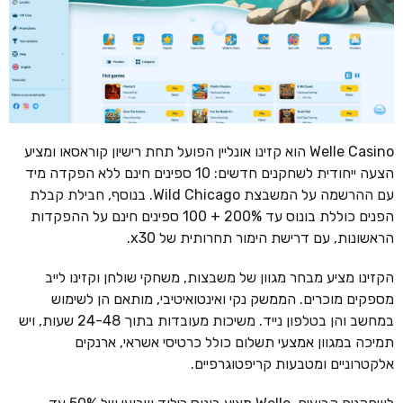
Welle Casino הוא קזינו אונליין הפועל תחת רישיון קוראסאו ומציע
הצעה ייחודית לשחקנים חדשים: 10 ספינים חינם ללא הפקדה מיד
עם ההרשמה על המשבצת Wild Chicago. בנוסף, חבילת קבלת
הפנים כוללת בונוס עד 200% + 100 ספינים חינם על ההפקדות
הראשונות, עם דרישת הימור תחרותית של x30.
הקזינו מציע מבחר מגוון של משבצות, משחקי שולחן וקזינו לייב
מספקים מוכרים. הממשק נקי ואינטואיטיבי, מותאם הן לשימוש
במחשב והן בטלפון נייד. משיכות מעובדות בתוך 24-48 שעות, ויש
תמיכה במגוון אמצעי תשלום כולל כרטיסי אשראי, ארנקים
אלקטרוניים ומטבעות קריפטוגרפיים.