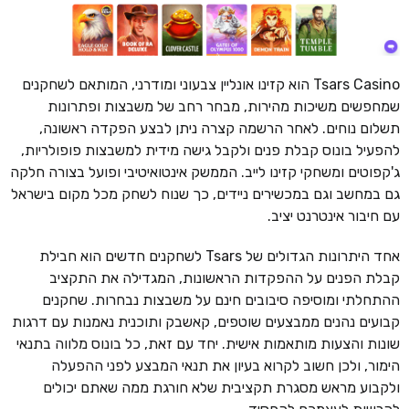
Tsars Casino הוא קזינו אונליין צבעוני ומודרני, המותאם לשחקנים
שמחפשים משיכות מהירות, מבחר רחב של משבצות ופתרונות
תשלום נוחים. לאחר הרשמה קצרה ניתן לבצע הפקדה ראשונה,
להפעיל בונוס קבלת פנים ולקבל גישה מידית למשבצות פופולריות,
ג'קפוטים ומשחקי קזינו לייב. הממשק אינטואיטיבי ופועל בצורה חלקה
גם במחשב וגם במכשירים ניידים, כך שנוח לשחק מכל מקום בישראל
עם חיבור אינטרנט יציב.
אחד היתרונות הגדולים של Tsars לשחקנים חדשים הוא חבילת
קבלת הפנים על ההפקדות הראשונות, המגדילה את התקציב
ההתחלתי ומוסיפה סיבובים חינם על משבצות נבחרות. שחקנים
קבועים נהנים ממבצעים שוטפים, קאשבק ותוכנית נאמנות עם דרגות
שונות והצעות מותאמות אישית. יחד עם זאת, כל בונוס מלווה בתנאי
הימור, ולכן חשוב לקרוא בעיון את תנאי המבצע לפני ההפעלה
ולקבוע מראש מסגרת תקציבית שלא חורגת ממה שאתם יכולים