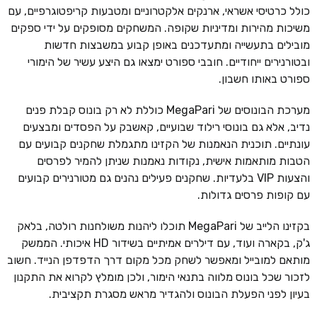
כולל כרטיסי אשראי, ארנקים אלקטרוניים ומטבעות קריפטוגרפיים, עם
משיכות מהירות ומדיניות שקופה. המשחקים מסופקים על ידי ספקים
מובילים בתעשייה ומתעדכנים באופן קבוע במשבצות חדשות
ובטורנירים ייחודיים. חובבי ספורט ימצאו גם היצע עשיר של הימורי
ספורט באותו חשבון.
מערכת הבונוסים של MegaPari כוללת לא רק בונוס קבלת פנים
נדיב, אלא גם בונוסי רילוד שבועיים, קאשבק על הפסדים ומבצעים
עונתיים. תוכנית הנאמנות של הקזינו מתגמלת שחקנים קבועים עם
הטבות מותאמות אישית, נקודות נאמנות שניתן להמיר לפרסים
והצעות VIP בלעדיות. שחקנים פעילים נהנים גם מטורנירים קבועים
עם קופות פרסים גדולות.
בקזינו הלייב של MegaPari תוכלו ליהנות משולחנות רולטה, בלאק
ג'ק, בקארה ועוד, עם דילרים אמיתיים בשידור HD איכותי. הממשק
מותאם למובייל ומאפשר לשחק מכל מקום דרך הדפדפן הנייד. חשוב
לזכור שכל בונוס מלווה בתנאי הימור, ולכן מומלץ לקרוא את התקנון
בעיון לפני הפעלת הבונוס ולהגדיר מראש מסגרת תקציבית.