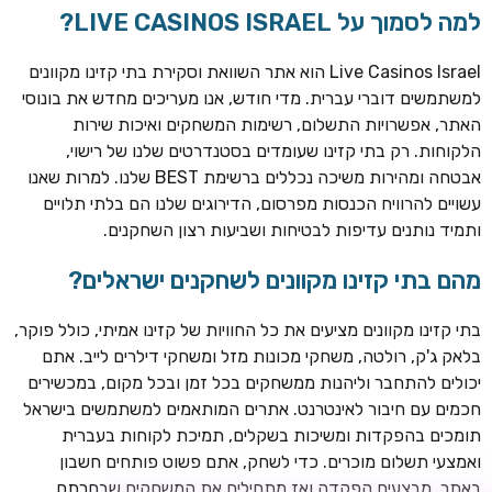
למה לסמוך על LIVE CASINOS ISRAEL?
Live Casinos Israel הוא אתר השוואת וסקירת בתי קזינו מקוונים
למשתמשים דוברי עברית. מדי חודש, אנו מעריכים מחדש את בונוסי
האתר, אפשרויות התשלום, רשימות המשחקים ואיכות שירות
הלקוחות. רק בתי קזינו שעומדים בסטנדרטים שלנו של רישוי,
אבטחה ומהירות משיכה נכללים ברשימת BEST שלנו. למרות שאנו
עשויים להרוויח הכנסות מפרסום, הדירוגים שלנו הם בלתי תלויים
ותמיד נותנים עדיפות לבטיחות ושביעות רצון השחקנים.
TSARS
חבילת קבלת פנים: בונוס 100% עד 300€ + 100 ספיני בונוס על
מהם בתי קזינו מקוונים לשחקנים ישראלים?
ההפקדה הראשונה
בתי קזינו מקוונים מציעים את כל החוויות של קזינו אמיתי, כולל פוקר,
CASOO
בלאק ג'ק, רולטה, משחקי מכונות מזל ומשחקי דילרים לייב. אתם
בונוס מתגלגל עד 2,000 ₪ + 200 ספינים חינם לשחקנים
יכולים להתחבר וליהנות ממשחקים בכל זמן ובכל מקום, במכשירים
חדשים
חכמים עם חיבור לאינטרנט. אתרים המותאמים למשתמשים בישראל
ROYSPINS
תומכים בהפקדות ומשיכות בשקלים, תמיכת לקוחות בעברית
חבילת קבלת פנים: עד 250% בונוס עד €2,000 + 200 ספינים
ואמצעי תשלום מוכרים. כדי לשחק, אתם פשוט פותחים חשבון
חינם על ההפקדות הראשונות
באתר, מבצעים הפקדה ואז מתחילים את המשחקים שבחרתם.