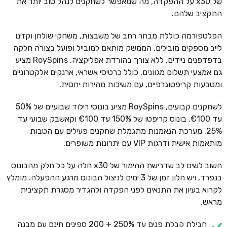
של x30 על ההפקדה, מה שמאפשר לשחקנים לנהל טוב יותר את
התקציב שלהם.
הפלטפורמה כוללת מבחר רחב של משבצות, משחקי שולחן וקזינו
לייב מספקים מובילים. הממשק מותאם למובייל ופועל בצורה חלקה
בדפדפנים ניידים, ללא צורך בהורדת אפליקציה. RoySpins מציע
גם אמצעי תשלום מגוונים, כולל כרטיסי אשראי, ארנקים אלקטרוניים
ומטבעות קריפטוגרפיים, עם משיכות מהירות יחסית.
לשחקנים קבועים, RoySpins מציע בונוסי רילוד שבועיים של 50%
עד €100, בונוס קריפטו של 150% עד €100 וקאשבק שבועי עד
25%. מערכת הנאמנות מתגמלת שחקנים פעילים עם הטבות
מותאמות אישית ודרגות VIP עם יתרונות משופרים.
חשוב לשים לב שדרישת ההימור של x30 חלה על כל חלק מהבונוס
בנפרד, ויש חלון זמן של 3 ימים לניצול הבונוס מרגע ההפעלה. מומלץ
לקרוא בעיון את התנאים לפני הפקדה ולהגדיר מסגרת תקציבית
מראש.
חבילת קבלת פנים עד 250% + 200 ספינים חינם עם מבנה