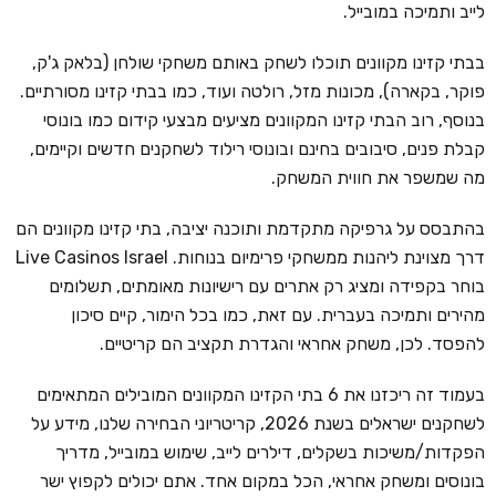
לייב ותמיכה במובייל.
בבתי קזינו מקוונים תוכלו לשחק באותם משחקי שולחן (בלאק ג'ק,
פוקר, בקארה), מכונות מזל, רולטה ועוד, כמו בבתי קזינו מסורתיים.
בנוסף, רוב הבתי קזינו המקוונים מציעים מבצעי קידום כמו בונוסי
קבלת פנים, סיבובים בחינם ובונוסי רילוד לשחקנים חדשים וקיימים,
מה שמשפר את חווית המשחק.
בהתבסס על גרפיקה מתקדמת ותוכנה יציבה, בתי קזינו מקוונים הם
דרך מצוינת ליהנות ממשחקי פרימיום בנוחות. Live Casinos Israel
בוחר בקפידה ומציג רק אתרים עם רישיונות מאומתים, תשלומים
מהירים ותמיכה בעברית. עם זאת, כמו בכל הימור, קיים סיכון
להפסד. לכן, משחק אחראי והגדרת תקציב הם קריטיים.
בעמוד זה ריכזנו את 6 בתי הקזינו המקוונים המובילים המתאימים
לשחקנים ישראלים בשנת 2026, קריטריוני הבחירה שלנו, מידע על
הפקדות/משיכות בשקלים, דילרים לייב, שימוש במובייל, מדריך
בונוסים ומשחק אחראי, הכל במקום אחד. אתם יכולים לקפוץ ישר