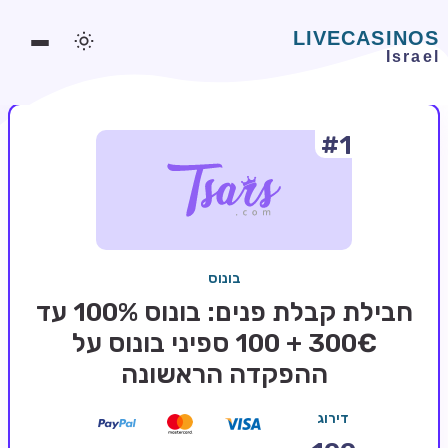
#1
משחקים אונליין
משחקים חינמיים
סלוטים אונליין
מדריכי קזינו
בונוס
מונדיאל 2026 הימורים
חבילת קבלת פנים: בונוס 100% עד
בלאקג'ק אונליין
300€ + 100 ספיני בונוס על
ההפקדה הראשונה
בקרה אונליין
וידאו פוקר
דירוג
בונוסים בקזינו אונליין