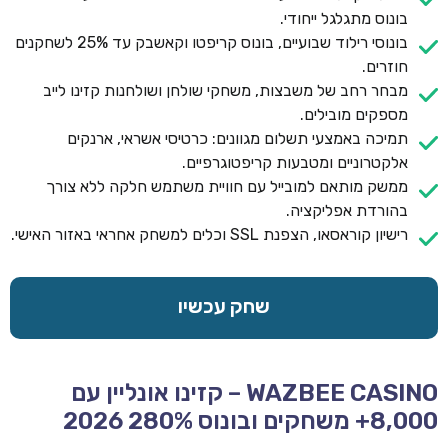
בונוס מתגלגל ייחודי.
בונוסי רילוד שבועיים, בונוס קריפטו וקאשבק עד 25% לשחקנים
חוזרים.
מבחר רחב של משבצות, משחקי שולחן ושולחנות קזינו לייב
מספקים מובילים.
תמיכה באמצעי תשלום מגוונים: כרטיסי אשראי, ארנקים
אלקטרוניים ומטבעות קריפטוגרפיים.
ממשק מותאם למובייל עם חוויית משתמש חלקה ללא צורך
בהורדת אפליקציה.
רישיון קוראסאו, הצפנת SSL וכלים למשחק אחראי באזור האישי.
שחק עכשיו
WAZBEE CASINO – קזינו אונליין עם
8,000+ משחקים ובונוס 280% 2026