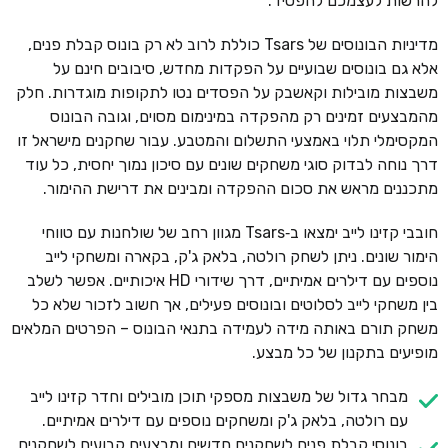
להרשות לעצמכם להפסיד.
מדיניות הבונוסים של Tsars כוללת לרוב לא רק בונוס קבלת פנים,
אלא גם בונוסים שבועיים על הפקדות מחדש, סיבובים חינם על
משבצות מובילות וקאשבק על הפסדים נטו לתקופות מוגדרות. חלק
מהמבצעים זמינים רק מהפקדה במינימום מסוים, וגובה הבונוס
המקסימלי תלוי באמצעי התשלום והמטבע. עבור שחקנים מישראל זו
דרך נוחה לבדוק סוגי משחקים שונים עם סיכון נמוך יחסית, כל עוד
מתכננים מראש את סכום ההפקדה ומבינים את דרישת ההימור.
חובבי קזינו לייב ימצאו ב‑Tsars מגוון רחב של שולחנות עם טווחי
הימור שונים. ניתן לשחק רולטה, בלאק ג'ק, בקארה ומשחקי לייב
נוספים עם דילרים אמיתיים, דרך שידורי HD איכותיים. אפשר לשלב
בין משחקי לייב לסלוטים ובונוסים פעילים, אך חשוב לזכור שלא כל
משחק תורם באותה מידה לעמידה בתנאי הבונוס – הפרטים המלאים
מופיעים בתקנון של כל מבצע.
מבחר גדול של משבצות מספקי תוכן מובילים וחדר קזינו לייב
עם רולטה, בלאק ג'ק ומשחקים נוספים עם דילרים אמיתיים.
בונוסי קבלת פנים לשחקנים חדשים ומבצעים קבועים לשחקנים