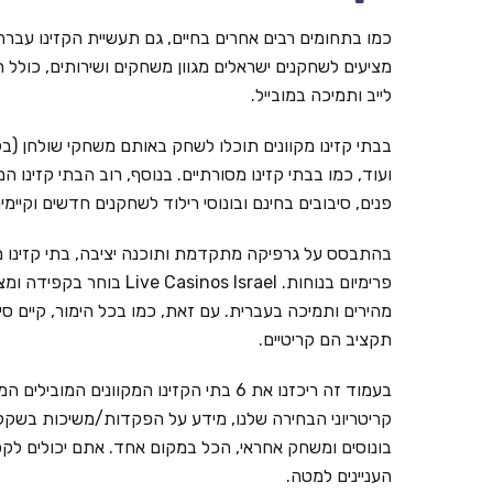
כמו בתחומים רבים אחרים בחיים, גם תעשיית הקזינו עברה ל
מציעים לשחקנים ישראלים מגוון משחקים ושירותים, כולל ת
לייב ותמיכה במובייל.
בבתי קזינו מקוונים תוכלו לשחק באותם משחקי שולחן (בל
ועוד, כמו בבתי קזינו מסורתיים. בנוסף, רוב הבתי קזינו ה
פנים, סיבובים בחינם ובונוסי רילוד לשחקנים חדשים וקי
בהתבסס על גרפיקה מתקדמת ותוכנה יציבה, בתי קזינו מ
פרימיום בנוחות. inos Israel
מהירים ותמיכה בעברית. עם זאת, כמו בכל הימור, קיים ס
תקציב הם קריטיים.
קריטריוני הבחירה שלנו, מידע על הפקדות/משיכות בשקלים,
בונוסים ומשחק אחראי, הכל במקום אחד. אתם יכולים לקפ
העניינים למטה.