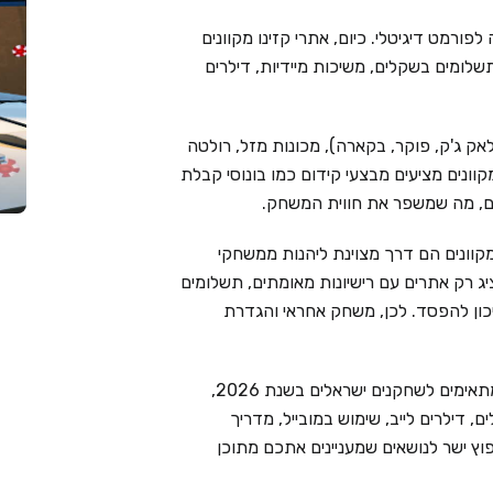
פורמט דיגיטלי. כיום, אתרי קזינו מקוונים
שלומים בשקלים, משיכות מיידיות, דילרים
אק ג'ק, פוקר, בקארה), מכונות מזל, רולטה
מקוונים מציעים מבצעי קידום כמו בונוסי קבלת
ימים, מה שמשפר את חווית המשחק.
קוונים הם דרך מצוינת ליהנות ממשחקי
Live Cas בוחר בקפידה ומציג רק אתרים עם רישיונות מאומתים, תשלומים
יכון להפסד. לכן, משחק אחראי והגדרת
בעמוד זה ריכזנו את 6 בתי הקזינו המקוונים המובילים המתאימים לשחקנים ישראלים בשנת 2026,
 דילרים לייב, שימוש במובייל, מדריך
וץ ישר לנושאים שמעניינים אתכם מתוכן