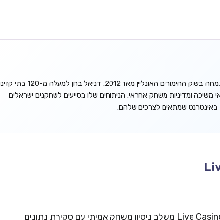
דניאל גורדון הוא אנליסט עצמאי המתמחה בשוק ההימורים האונליין מאז 2012. דניאל בחן למעלה מ-120 בתי קזינ
אי משיכה ומדיניות משחק אחראי. הניתוחים שלו מסייעים לשחקנים ישראלים
ו באינטרנט שמתאים לצרכים שלהם.
Li
צוות העריכה של Live Casinos Israel משלב ניסיון משחק אמיתי עם סקירת נתונים