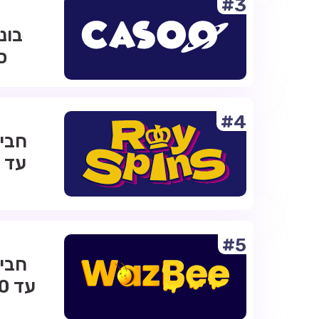
#3
ס
#4
#5