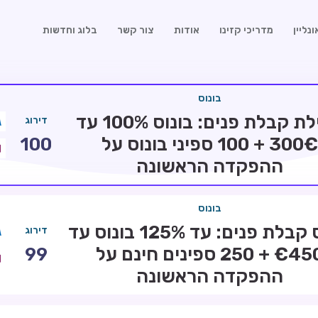
נליין
מדריכי קזינו
אודות
צור קשר
בלוג וחדשות
בונוס
חבילת קבלת פנים: בונוס 100% עד
דירוג
300€ + 100 ספיני בונוס על
100
ההפקדה הראשונה
בונוס
בונוס קבלת פנים: עד 125% בונוס עד
דירוג
€450 + 250 ספינים חינם על
99
ההפקדה הראשונה