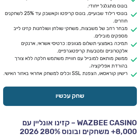
בונוס מתגלגל ייחודי.
בונוסי רילוד שבועיים, בונוס קריפטו וקאשבק עד 25% לשחקנים
חוזרים.
מבחר רחב של משבצות, משחקי שולחן ושולחנות קזינו לייב
מספקים מובילים.
תמיכה באמצעי תשלום מגוונים: כרטיסי אשראי, ארנקים
אלקטרוניים ומטבעות קריפטוגרפיים.
ממשק מותאם למובייל עם חוויית משתמש חלקה ללא צורך
בהורדת אפליקציה.
רישיון קוראסאו, הצפנת SSL וכלים למשחק אחראי באזור האישי.
שחק עכשיו
WAZBEE CASINO – קזינו אונליין עם
8,000+ משחקים ובונוס 280% 2026