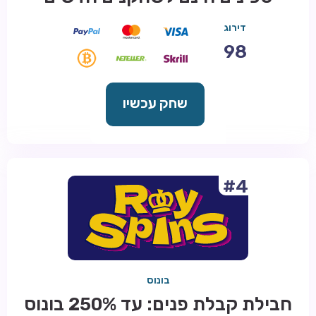
דירוג
98
שחק עכשיו
#4
בונוס
חבילת קבלת פנים: עד 250% בונוס