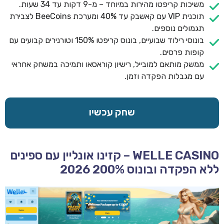
משיכות קריפטו מהירות במיוחד – מ-9 דקות עד 34 שעות.
תוכנית VIP עם קאשבק עד 40% ומערכת BeeCoins לצבירת
תגמולים נוספים.
בונוסי רילוד שבועיים, בונוס קריפטו 150% וטורנירים קבועים עם
קופות פרסים.
ממשק מותאם למובייל, רישיון קוראסאו ותמיכה במשחק אחראי
עם מגבלות הפקדה וזמן.
שחק עכשיו
WELLE CASINO – קזינו אונליין עם ספינים
ללא הפקדה ובונוס 200% 2026