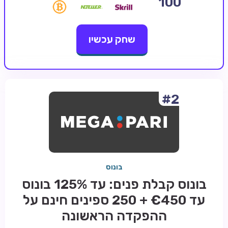
100
קזינו קריפטו
שחק עכשיו
קזינו PayPal
טורנירי קזינו
הימורי ספורט
אודות
#2
צור קשר
בלוג וחדשות
ביקורות
בונוס
חדשות
בונוס קבלת פנים: עד 125% בונוס
טיפים
עד €450 + 250 ספינים חינם על
מדריכים
ההפקדה הראשונה