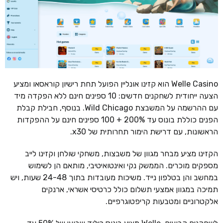
Welle Casino הוא קזינו אונליין הפועל תחת רישיון קוראסאו ומציע
הצעה ייחודית לשחקנים חדשים: 10 ספינים חינם ללא הפקדה מיד
עם ההרשמה על המשבצת Wild Chicago. בנוסף, חבילת קבלת
הפנים כוללת בונוס עד 200% + 100 ספינים חינם על ההפקדות
הראשונות, עם דרישת הימור תחרותית של x30.
הקזינו מציע מבחר מגוון של משבצות, משחקי שולחן וקזינו לייב
מספקים מוכרים. הממשק נקי ואינטואיטיבי, מותאם הן לשימוש
במחשב והן בטלפון נייד. משיכות מעובדות בתוך 24-48 שעות, ויש
תמיכה במגוון אמצעי תשלום כולל כרטיסי אשראי, ארנקים
אלקטרוניים ומטבעות קריפטוגרפיים.