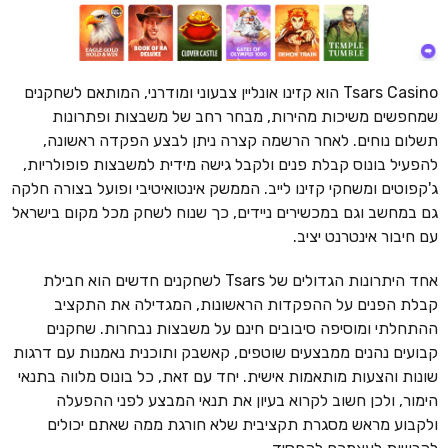
Tsars Casino הוא קזינו אונליין צבעוני ומודרני, המותאם לשחקנים
שמחפשים משיכות מהירות, מבחר רחב של משבצות ופתרונות
תשלום נוחים. לאחר הרשמה קצרה ניתן לבצע הפקדה ראשונה,
להפעיל בונוס קבלת פנים ולקבל גישה מידית למשבצות פופולריות,
ג'קפוטים ומשחקי קזינו לייב. הממשק אינטואיטיבי ופועל בצורה חלקה
גם במחשב וגם במכשירים ניידים, כך שנוח לשחק מכל מקום בישראל
עם חיבור אינטרנט יציב.
אחד היתרונות הגדולים של Tsars לשחקנים חדשים הוא חבילת
קבלת הפנים על ההפקדות הראשונות, המגדילה את התקציב
ההתחלתי ומוסיפה סיבובים חינם על משבצות נבחרות. שחקנים
קבועים נהנים ממבצעים שוטפים, קאשבק ותוכנית נאמנות עם דרגות
שונות והצעות מותאמות אישית. יחד עם זאת, כל בונוס מלווה בתנאי
הימור, ולכן חשוב לקרוא בעיון את תנאי המבצע לפני ההפעלה
ולקבוע מראש מסגרת תקציבית שלא חורגת ממה שאתם יכולים