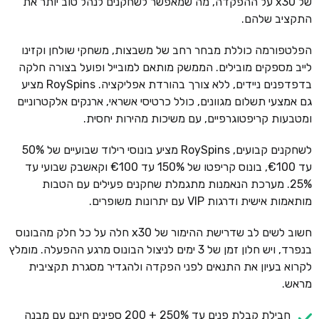
של x30 על ההפקדה, מה שמאפשר לשחקנים לנהל טוב יותר את
התקציב שלהם.
הפלטפורמה כוללת מבחר רחב של משבצות, משחקי שולחן וקזינו
לייב מספקים מובילים. הממשק מותאם למובייל ופועל בצורה חלקה
בדפדפנים ניידים, ללא צורך בהורדת אפליקציה. RoySpins מציע
גם אמצעי תשלום מגוונים, כולל כרטיסי אשראי, ארנקים אלקטרוניים
ומטבעות קריפטוגרפיים, עם משיכות מהירות יחסית.
לשחקנים קבועים, RoySpins מציע בונוסי רילוד שבועיים של 50%
עד €100, בונוס קריפטו של 150% עד €100 וקאשבק שבועי עד
25%. מערכת הנאמנות מתגמלת שחקנים פעילים עם הטבות
מותאמות אישית ודרגות VIP עם יתרונות משופרים.
חשוב לשים לב שדרישת ההימור של x30 חלה על כל חלק מהבונוס
בנפרד, ויש חלון זמן של 3 ימים לניצול הבונוס מרגע ההפעלה. מומלץ
לקרוא בעיון את התנאים לפני הפקדה ולהגדיר מסגרת תקציבית
מראש.
חבילת קבלת פנים עד 250% + 200 ספינים חינם עם מבנה