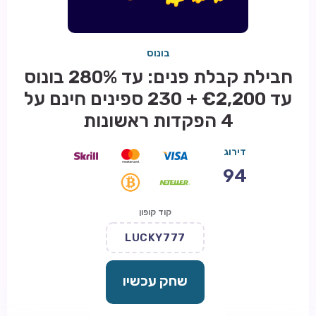
בונוס
חבילת קבלת פנים: עד 280% בונוס
עד €2,200 + 230 ספינים חינם על
4 הפקדות ראשונות
דירוג
94
קוד קופון
LUCKY777
שחק עכשיו