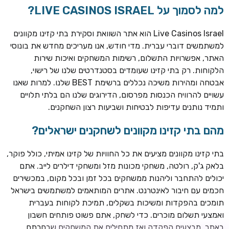
למה לסמוך על LIVE CASINOS ISRAEL?
Live Casinos Israel הוא אתר השוואת וסקירת בתי קזינו מקוונים
למשתמשים דוברי עברית. מדי חודש, אנו מעריכים מחדש את בונוסי
האתר, אפשרויות התשלום, רשימות המשחקים ואיכות שירות
הלקוחות. רק בתי קזינו שעומדים בסטנדרטים שלנו של רישוי,
אבטחה ומהירות משיכה נכללים ברשימת BEST שלנו. למרות שאנו
עשויים להרוויח הכנסות מפרסום, הדירוגים שלנו הם בלתי תלויים
ותמיד נותנים עדיפות לבטיחות ושביעות רצון השחקנים.
TSARS
חבילת קבלת פנים: בונוס 100% עד 300€ + 100 ספיני בונוס על
מהם בתי קזינו מקוונים לשחקנים ישראלים?
ההפקדה הראשונה
בתי קזינו מקוונים מציעים את כל החוויות של קזינו אמיתי, כולל פוקר,
CASOO
בלאק ג'ק, רולטה, משחקי מכונות מזל ומשחקי דילרים לייב. אתם
בונוס מתגלגל עד 2,000 ₪ + 200 ספינים חינם לשחקנים
יכולים להתחבר וליהנות ממשחקים בכל זמן ובכל מקום, במכשירים
חדשים
חכמים עם חיבור לאינטרנט. אתרים המותאמים למשתמשים בישראל
ROYSPINS
תומכים בהפקדות ומשיכות בשקלים, תמיכת לקוחות בעברית
חבילת קבלת פנים: עד 250% בונוס עד €2,000 + 200 ספינים
ואמצעי תשלום מוכרים. כדי לשחק, אתם פשוט פותחים חשבון
חינם על ההפקדות הראשונות
באתר, מבצעים הפקדה ואז מתחילים את המשחקים שבחרתם.