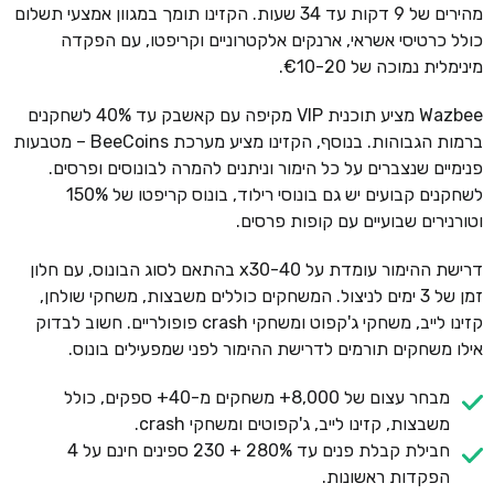
מהירים של 9 דקות עד 34 שעות. הקזינו תומך במגוון אמצעי תשלום
כולל כרטיסי אשראי, ארנקים אלקטרוניים וקריפטו, עם הפקדה
מינימלית נמוכה של €10-20.
Wazbee מציע תוכנית VIP מקיפה עם קאשבק עד 40% לשחקנים
ברמות הגבוהות. בנוסף, הקזינו מציע מערכת BeeCoins – מטבעות
פנימיים שנצברים על כל הימור וניתנים להמרה לבונוסים ופרסים.
לשחקנים קבועים יש גם בונוסי רילוד, בונוס קריפטו של 150%
וטורנירים שבועיים עם קופות פרסים.
דרישת ההימור עומדת על x30-40 בהתאם לסוג הבונוס, עם חלון
זמן של 3 ימים לניצול. המשחקים כוללים משבצות, משחקי שולחן,
קזינו לייב, משחקי ג'קפוט ומשחקי crash פופולריים. חשוב לבדוק
אילו משחקים תורמים לדרישת ההימור לפני שמפעילים בונוס.
מבחר עצום של 8,000+ משחקים מ-40+ ספקים, כולל
משבצות, קזינו לייב, ג'קפוטים ומשחקי crash.
חבילת קבלת פנים עד 280% + 230 ספינים חינם על 4
הפקדות ראשונות.