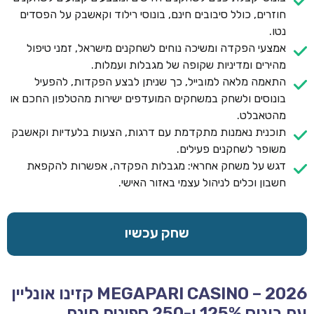
חוזרים, כולל סיבובים חינם, בונוסי רילוד וקאשבק על הפסדים
נטו.
אמצעי הפקדה ומשיכה נוחים לשחקנים מישראל, זמני טיפול
מהירים ומדיניות שקופה של מגבלות ועמלות.
התאמה מלאה למובייל, כך שניתן לבצע הפקדות, להפעיל
בונוסים ולשחק במשחקים המועדפים ישירות מהטלפון החכם או
מהטאבלט.
תוכנית נאמנות מתקדמת עם דרגות, הצעות בלעדיות וקאשבק
משופר לשחקנים פעילים.
דגש על משחק אחראי: מגבלות הפקדה, אפשרות להקפאת
חשבון וכלים לניהול עצמי באזור האישי.
שחק עכשיו
MEGAPARI CASINO – 2026 קזינו אונליין
עם בונוס 125% ו-250 ספינים חינם