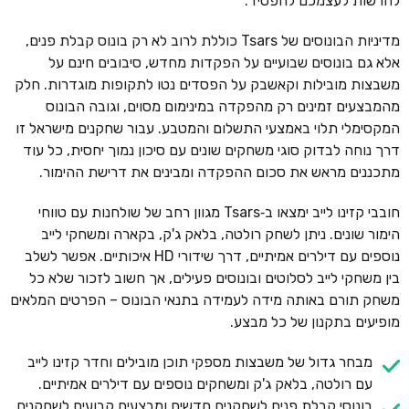
להרשות לעצמכם להפסיד.
מדיניות הבונוסים של Tsars כוללת לרוב לא רק בונוס קבלת פנים,
אלא גם בונוסים שבועיים על הפקדות מחדש, סיבובים חינם על
משבצות מובילות וקאשבק על הפסדים נטו לתקופות מוגדרות. חלק
מהמבצעים זמינים רק מהפקדה במינימום מסוים, וגובה הבונוס
המקסימלי תלוי באמצעי התשלום והמטבע. עבור שחקנים מישראל זו
דרך נוחה לבדוק סוגי משחקים שונים עם סיכון נמוך יחסית, כל עוד
מתכננים מראש את סכום ההפקדה ומבינים את דרישת ההימור.
חובבי קזינו לייב ימצאו ב‑Tsars מגוון רחב של שולחנות עם טווחי
הימור שונים. ניתן לשחק רולטה, בלאק ג'ק, בקארה ומשחקי לייב
נוספים עם דילרים אמיתיים, דרך שידורי HD איכותיים. אפשר לשלב
בין משחקי לייב לסלוטים ובונוסים פעילים, אך חשוב לזכור שלא כל
משחק תורם באותה מידה לעמידה בתנאי הבונוס – הפרטים המלאים
מופיעים בתקנון של כל מבצע.
מבחר גדול של משבצות מספקי תוכן מובילים וחדר קזינו לייב
עם רולטה, בלאק ג'ק ומשחקים נוספים עם דילרים אמיתיים.
בונוסי קבלת פנים לשחקנים חדשים ומבצעים קבועים לשחקנים