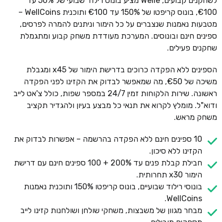
לשחקנים קבועים, Welle מציע בונוס רילוד שבועי של 50% עד
€100, בונוס קריפטו של 150% עד €100 ותוכנית WellCoins –
מטבעות נאמנות שנצברים על כל הימור וניתנים להמרה לפרסים,
ספינים חינם ובונוסים. המערכת מעודדת משחק קבוע ומתגמלת
שחקנים פעילים.
הספינים ללא הפקדה כרוכים בדרישת הימור של x45 ומגבלת
משיכה של €50, מה שמאפשר לבדוק את הקזינו לפני הפקדה
ראשונה. שירות הלקוחות זמין 24/7 במספר שפות, כולל צ'אט לייב
ודוא"ל. מומלץ לקרוא את תנאי כל מבצע בעיון ולהגדיר תקציב
משחק מראש.
10 ספינים חינם ללא הפקדה בהרשמה – אפשרות לבדוק את
הקזינו ללא סיכון.
חבילת קבלת פנים עד 200% + 100 ספינים חינם עם דרישת
הימור x30 תחרותית.
בונוסי רילוד שבועיים, בונוס קריפטו 150% ותוכנית נאמנות
WellCoins.
מבחר מגוון של משבצות, משחקי שולחן ושולחנות קזינו לייב