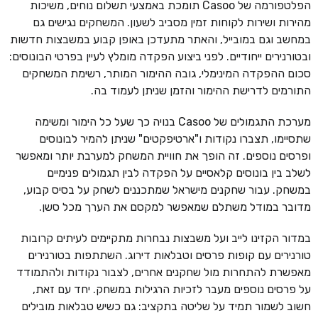
הפלטפורמה של Casoo תומכת באמצעי תשלום נוחים, משיכות
מהירות ושירות לקוחות זמין מסביב לשעון. המשחקים נגישים גם
במחשב וגם במובייל, והאתר מתעדכן באופן קבוע במשבצות חדשות
ובטורנירים ייחודיים. לפני ביצוע הפקדה מומלץ לעיין בפרטי הבונוסים:
סכום ההפקדה המינימלי, גובה ההימור המותר, רשימת המשחקים
התורמים לדרישת ההימור והזמן שניתן לעמוד בה.
מערכת התגמולים של Casoo בנויה כך שעל כל הימור ומשימה
שתסיימו, תצברו נקודות ו"ארטיפקטים" שניתן להמיר לבונוסים
ופרסים נוספים. זה הופך את חוויית המשחק למערבת יותר ומאפשר
לשלב בין בונוסים קלאסיים על הפקדה לבין תגמולים פנימיים
במשחק. עבור שחקנים מישראל שמתכננים לשחק על בסיס קבוע,
מדובר במודל משתלם שמאפשר למקסם את הערך מכל סשן.
במדור הקזינו לייב ועל משבצות נבחרות מתקיימים לעיתים קרובות
טורנירים עם קופות פרסים וטבלאות דירוג. השתתפות בטורנירים
מאפשרת להתחרות מול שחקנים אחרים, לצבור נקודות ולהתמודד
על פרסים נוספים מעבר לזכיות הרגילות במשחק. יחד עם זאת,
חשוב לשמור תמיד על שליטה בתקציב: גם כשיש טבלאות מובילים