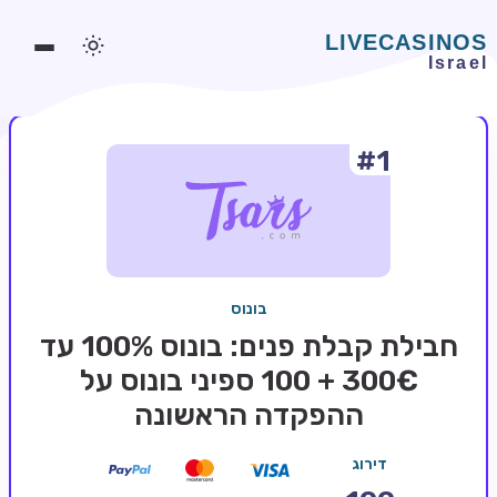
#1
משחקים אונליין
משחקים חינמיים
סלוטים אונליין
מדריכי קזינו
בונוס
מונדיאל 2026 הימורים
חבילת קבלת פנים: בונוס 100% עד
בלאקג'ק אונליין
300€ + 100 ספיני בונוס על
ההפקדה הראשונה
בקרה אונליין
וידאו פוקר
דירוג
בונוסים בקזינו אונליין