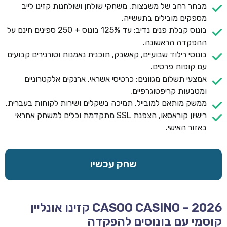
מבחר רחב של משבצות, משחקי שולחן ושולחנות קזינו לייב
מספקים מובילים בתעשייה.
בונוס קבלת פנים נדיב: עד 125% בונוס + 250 ספינים חינם על
ההפקדה הראשונה.
בונוסי רילוד שבועיים, קאשבק, תוכנית נאמנות וטורנירים קבועים
עם קופות פרסים.
אמצעי תשלום מגוונים: כרטיסי אשראי, ארנקים אלקטרוניים
ומטבעות קריפטוגרפיים.
ממשק מותאם למובייל, תמיכה בשקלים ושירות לקוחות בעברית.
רישיון קוראסאו, הצפנת SSL מתקדמת וכלים למשחק אחראי
באזור האישי.
שחק עכשיו
CASOO CASINO – 2026 קזינו אונליין
קוסמי עם בונוסים להפקדה