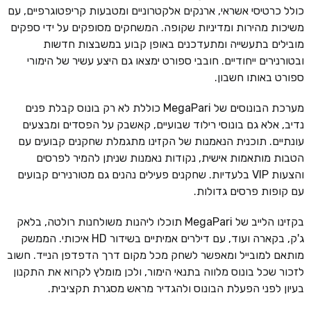
כולל כרטיסי אשראי, ארנקים אלקטרוניים ומטבעות קריפטוגרפיים, עם
משיכות מהירות ומדיניות שקופה. המשחקים מסופקים על ידי ספקים
מובילים בתעשייה ומתעדכנים באופן קבוע במשבצות חדשות
ובטורנירים ייחודיים. חובבי ספורט ימצאו גם היצע עשיר של הימורי
ספורט באותו חשבון.
מערכת הבונוסים של MegaPari כוללת לא רק בונוס קבלת פנים
נדיב, אלא גם בונוסי רילוד שבועיים, קאשבק על הפסדים ומבצעים
עונתיים. תוכנית הנאמנות של הקזינו מתגמלת שחקנים קבועים עם
הטבות מותאמות אישית, נקודות נאמנות שניתן להמיר לפרסים
והצעות VIP בלעדיות. שחקנים פעילים נהנים גם מטורנירים קבועים
עם קופות פרסים גדולות.
בקזינו הלייב של MegaPari תוכלו ליהנות משולחנות רולטה, בלאק
ג'ק, בקארה ועוד, עם דילרים אמיתיים בשידור HD איכותי. הממשק
מותאם למובייל ומאפשר לשחק מכל מקום דרך הדפדפן הנייד. חשוב
לזכור שכל בונוס מלווה בתנאי הימור, ולכן מומלץ לקרוא את התקנון
בעיון לפני הפעלת הבונוס ולהגדיר מראש מסגרת תקציבית.