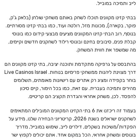
לייב ותמיכה במובייל.
בבתי קזינו מקוונים תוכלו לשחק באותם משחקי שולחן (בלאק ג'ק,
פוקר, בקארה), מכונות מזל, רולטה ועוד, כמו בבתי קזינו מסורתיים.
בנוסף, רוב הבתי קזינו המקוונים מציעים מבצעי קידום כמו בונוסי
קבלת פנים, סיבובים בחינם ובונוסי רילוד לשחקנים חדשים וקיימים,
מה שמשפר את חווית המשחק.
בהתבסס על גרפיקה מתקדמת ותוכנה יציבה, בתי קזינו מקוונים הם
דרך מצוינת ליהנות ממשחקי פרימיום בנוחות. Live Casinos Israel
בוחר בקפידה ומציג רק אתרים עם רישיונות מאומתים, תשלומים
מהירים ותמיכה בעברית. עם זאת, כמו בכל הימור, קיים סיכון
להפסד. לכן, משחק אחראי והגדרת תקציב הם קריטיים.
בעמוד זה ריכזנו את 6 בתי הקזינו המקוונים המובילים המתאימים
לשחקנים ישראלים בשנת 2026, קריטריוני הבחירה שלנו, מידע על
הפקדות/משיכות בשקלים, דילרים לייב, שימוש במובייל, מדריך
בונוסים ומשחק אחראי, הכל במקום אחד. אתם יכולים לקפוץ ישר