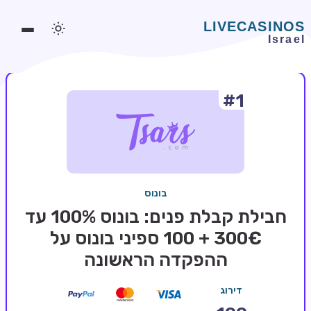
#1
משחקים אונליין
משחקים חינמיים
סלוטים אונליין
מדריכי קזינו
בונוס
מונדיאל 2026 הימורים
חבילת קבלת פנים: בונוס 100% עד
בלאקג'ק אונליין
300€ + 100 ספיני בונוס על
ההפקדה הראשונה
בקרה אונליין
וידאו פוקר
דירוג
בונוסים בקזינו אונליין