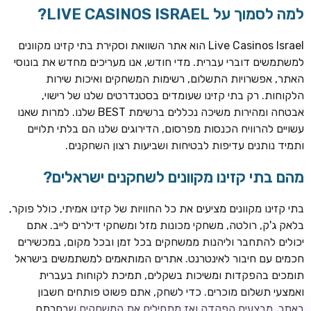
למה לסמוך על LIVE CASINOS ISRAEL?
Live Casinos Israel הוא אתר השוואת וסקירת בתי קזינו מקוונים
למשתמשים דוברי עברית. מדי חודש, אנו מעריכים מחדש את בונוסי
האתר, אפשרויות התשלום, רשימות המשחקים ואיכות שירות
הלקוחות. רק בתי קזינו שעומדים בסטנדרטים שלנו של רישוי,
אבטחה ומהירות משיכה נכללים ברשימת BEST שלנו. למרות שאנו
עשויים להרוויח הכנסות מפרסום, הדירוגים שלנו הם בלתי תלויים
ותמיד נותנים עדיפות לבטיחות ושביעות רצון השחקנים.
TSARS
חבילת קבלת פנים: בונוס 100% עד 300€ + 100 ספיני בונוס על
מהם בתי קזינו מקוונים לשחקנים ישראלים?
ההפקדה הראשונה
בתי קזינו מקוונים מציעים את כל החוויות של קזינו אמיתי, כולל פוקר,
CASOO
בלאק ג'ק, רולטה, משחקי מכונות מזל ומשחקי דילרים לייב. אתם
בונוס מתגלגל עד 2,000 ₪ + 200 ספינים חינם לשחקנים
יכולים להתחבר וליהנות ממשחקים בכל זמן ובכל מקום, במכשירים
חדשים
חכמים עם חיבור לאינטרנט. אתרים המותאמים למשתמשים בישראל
ROYSPINS
תומכים בהפקדות ומשיכות בשקלים, תמיכת לקוחות בעברית
חבילת קבלת פנים: עד 250% בונוס עד €2,000 + 200 ספינים
ואמצעי תשלום מוכרים. כדי לשחק, אתם פשוט פותחים חשבון
חינם על ההפקדות הראשונות
באתר, מבצעים הפקדה ואז מתחילים את המשחקים שבחרתם.