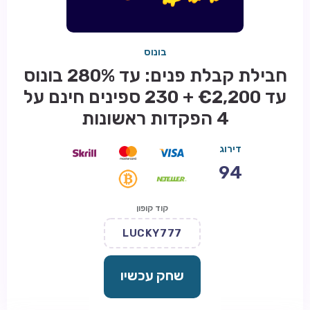
בונוס
חבילת קבלת פנים: עד 280% בונוס
עד €2,200 + 230 ספינים חינם על
4 הפקדות ראשונות
דירוג
94
קוד קופון
LUCKY777
שחק עכשיו