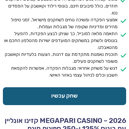
חוזרים, כולל סיבובים חינם, בונוסי רילוד וקאשבק על הפסדים
נטו.
אמצעי הפקדה ומשיכה נוחים לשחקנים מישראל, זמני טיפול
מהירים ומדיניות שקופה של מגבלות ועמלות.
התאמה מלאה למובייל, כך שניתן לבצע הפקדות, להפעיל
בונוסים ולשחק במשחקים המועדפים ישירות מהטלפון החכם או
מהטאבלט.
תוכנית נאמנות מתקדמת עם דרגות, הצעות בלעדיות וקאשבק
משופר לשחקנים פעילים.
דגש על משחק אחראי: מגבלות הפקדה, אפשרות להקפאת
חשבון וכלים לניהול עצמי באזור האישי.
שחק עכשיו
MEGAPARI CASINO – 2026 קזינו אונליין
עם בונוס 125% ו-250 ספינים חינם