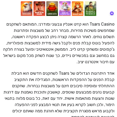
Tsars Casino הוא קזינו אונליין צבעוני ומודרני, המותאם לשחקנים
שמחפשים משיכות מהירות, מבחר רחב של משבצות ופתרונות
תשלום נוחים. לאחר הרשמה קצרה ניתן לבצע הפקדה ראשונה,
להפעיל בונוס קבלת פנים ולקבל גישה מידית למשבצות פופולריות,
ג'קפוטים ומשחקי קזינו לייב. הממשק אינטואיטיבי ופועל בצורה חלקה
גם במחשב וגם במכשירים ניידים, כך שנוח לשחק מכל מקום בישראל
עם חיבור אינטרנט יציב.
אחד היתרונות הגדולים של Tsars לשחקנים חדשים הוא חבילת
קבלת הפנים על ההפקדות הראשונות, המגדילה את התקציב
ההתחלתי ומוסיפה סיבובים חינם על משבצות נבחרות. שחקנים
קבועים נהנים ממבצעים שוטפים, קאשבק ותוכנית נאמנות עם דרגות
שונות והצעות מותאמות אישית. יחד עם זאת, כל בונוס מלווה בתנאי
הימור, ולכן חשוב לקרוא בעיון את תנאי המבצע לפני ההפעלה
ולקבוע מראש מסגרת תקציבית שלא חורגת ממה שאתם יכולים