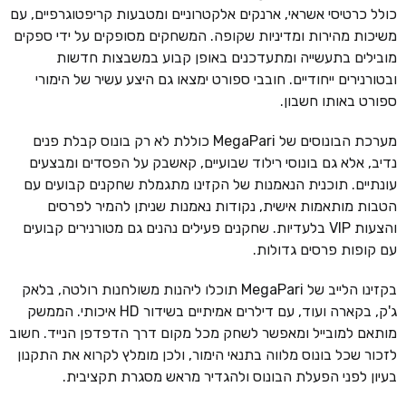
כולל כרטיסי אשראי, ארנקים אלקטרוניים ומטבעות קריפטוגרפיים, עם
משיכות מהירות ומדיניות שקופה. המשחקים מסופקים על ידי ספקים
מובילים בתעשייה ומתעדכנים באופן קבוע במשבצות חדשות
ובטורנירים ייחודיים. חובבי ספורט ימצאו גם היצע עשיר של הימורי
ספורט באותו חשבון.
מערכת הבונוסים של MegaPari כוללת לא רק בונוס קבלת פנים
נדיב, אלא גם בונוסי רילוד שבועיים, קאשבק על הפסדים ומבצעים
עונתיים. תוכנית הנאמנות של הקזינו מתגמלת שחקנים קבועים עם
הטבות מותאמות אישית, נקודות נאמנות שניתן להמיר לפרסים
והצעות VIP בלעדיות. שחקנים פעילים נהנים גם מטורנירים קבועים
עם קופות פרסים גדולות.
בקזינו הלייב של MegaPari תוכלו ליהנות משולחנות רולטה, בלאק
ג'ק, בקארה ועוד, עם דילרים אמיתיים בשידור HD איכותי. הממשק
מותאם למובייל ומאפשר לשחק מכל מקום דרך הדפדפן הנייד. חשוב
לזכור שכל בונוס מלווה בתנאי הימור, ולכן מומלץ לקרוא את התקנון
בעיון לפני הפעלת הבונוס ולהגדיר מראש מסגרת תקציבית.