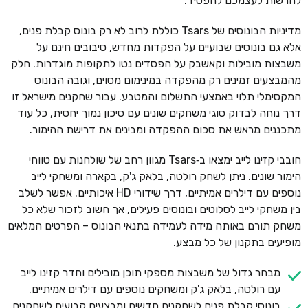
להרשות לעצמכם להפסיד.
מדיניות הבונוסים של Tsars כוללת לרוב לא רק בונוס קבלת פנים,
אלא גם בונוסים שבועיים על הפקדות מחדש, סיבובים חינם על
משבצות מובילות וקאשבק על הפסדים נטו לתקופות מוגדרות. חלק
מהמבצעים זמינים רק מהפקדה במינימום מסוים, וגובה הבונוס
המקסימלי תלוי באמצעי התשלום והמטבע. עבור שחקנים מישראל זו
דרך נוחה לבדוק סוגי משחקים שונים עם סיכון נמוך יחסית, כל עוד
מתכננים מראש את סכום ההפקדה ומבינים את דרישת ההימור.
חובבי קזינו לייב ימצאו ב‑Tsars מגוון רחב של שולחנות עם טווחי
הימור שונים. ניתן לשחק רולטה, בלאק ג'ק, בקארה ומשחקי לייב
נוספים עם דילרים אמיתיים, דרך שידורי HD איכותיים. אפשר לשלב
בין משחקי לייב לסלוטים ובונוסים פעילים, אך חשוב לזכור שלא כל
משחק תורם באותה מידה לעמידה בתנאי הבונוס – הפרטים המלאים
מופיעים בתקנון של כל מבצע.
מבחר גדול של משבצות מספקי תוכן מובילים וחדר קזינו לייב
עם רולטה, בלאק ג'ק ומשחקים נוספים עם דילרים אמיתיים.
בונוסי קבלת פנים לשחקנים חדשים ומבצעים קבועים לשחקנים