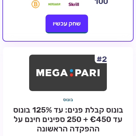
100
קזינו קריפטו
שחק עכשיו
קזינו PayPal
טורנירי קזינו
הימורי ספורט
אודות
#2
צור קשר
בלוג וחדשות
ביקורות
בונוס
חדשות
בונוס קבלת פנים: עד 125% בונוס
טיפים
עד €450 + 250 ספינים חינם על
מדריכים
ההפקדה הראשונה