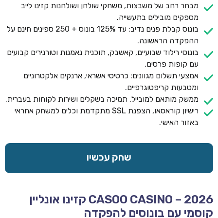
מבחר רחב של משבצות, משחקי שולחן ושולחנות קזינו לייב
מספקים מובילים בתעשייה.
בונוס קבלת פנים נדיב: עד 125% בונוס + 250 ספינים חינם על
ההפקדה הראשונה.
בונוסי רילוד שבועיים, קאשבק, תוכנית נאמנות וטורנירים קבועים
עם קופות פרסים.
אמצעי תשלום מגוונים: כרטיסי אשראי, ארנקים אלקטרוניים
ומטבעות קריפטוגרפיים.
ממשק מותאם למובייל, תמיכה בשקלים ושירות לקוחות בעברית.
רישיון קוראסאו, הצפנת SSL מתקדמת וכלים למשחק אחראי
באזור האישי.
שחק עכשיו
CASOO CASINO – 2026 קזינו אונליין
קוסמי עם בונוסים להפקדה