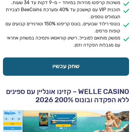
משיכות קריפטו מהירות במיוחד – מ-9 דקות עד 34 שעות.
תוכנית VIP עם קאשבק עד 40% ומערכת BeeCoins לצבירת
תגמולים נוספים.
בונוסי רילוד שבועיים, בונוס קריפטו 150% וטורנירים קבועים עם
קופות פרסים.
ממשק מותאם למובייל, רישיון קוראסאו ותמיכה במשחק אחראי
עם מגבלות הפקדה וזמן.
שחק עכשיו
WELLE CASINO – קזינו אונליין עם ספינים
ללא הפקדה ובונוס 200% 2026