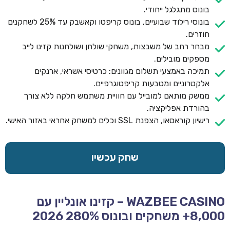
בונוס מתגלגל ייחודי.
בונוסי רילוד שבועיים, בונוס קריפטו וקאשבק עד 25% לשחקנים
חוזרים.
מבחר רחב של משבצות, משחקי שולחן ושולחנות קזינו לייב
מספקים מובילים.
תמיכה באמצעי תשלום מגוונים: כרטיסי אשראי, ארנקים
אלקטרוניים ומטבעות קריפטוגרפיים.
ממשק מותאם למובייל עם חוויית משתמש חלקה ללא צורך
בהורדת אפליקציה.
רישיון קוראסאו, הצפנת SSL וכלים למשחק אחראי באזור האישי.
שחק עכשיו
WAZBEE CASINO – קזינו אונליין עם
8,000+ משחקים ובונוס 280% 2026