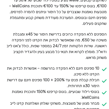
לשחקנים קבועים, Welle מציע בונוס רילוד שבועי של 50% עד
€100, בונוס קריפטו של 150% עד €100 ותוכנית WellCoins –
מטבעות נאמנות שנצברים על כל הימור וניתנים להמרה לפרסים,
ספינים חינם ובונוסים. המערכת מעודדת משחק קבוע ומתגמלת
שחקנים פעילים.
הספינים ללא הפקדה כרוכים בדרישת הימור של x45 ומגבלת
משיכה של €50, מה שמאפשר לבדוק את הקזינו לפני הפקדה
ראשונה. שירות הלקוחות זמין 24/7 במספר שפות, כולל צ'אט לייב
ודוא"ל. מומלץ לקרוא את תנאי כל מבצע בעיון ולהגדיר תקציב
משחק מראש.
10 ספינים חינם ללא הפקדה בהרשמה – אפשרות לבדוק את
הקזינו ללא סיכון.
חבילת קבלת פנים עד 200% + 100 ספינים חינם עם דרישת
הימור x30 תחרותית.
בונוסי רילוד שבועיים, בונוס קריפטו 150% ותוכנית נאמנות
WellCoins.
מבחר מגוון של משבצות, משחקי שולחן ושולחנות קזינו לייב