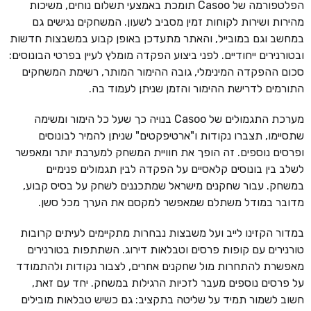
הפלטפורמה של Casoo תומכת באמצעי תשלום נוחים, משיכות
מהירות ושירות לקוחות זמין מסביב לשעון. המשחקים נגישים גם
במחשב וגם במובייל, והאתר מתעדכן באופן קבוע במשבצות חדשות
ובטורנירים ייחודיים. לפני ביצוע הפקדה מומלץ לעיין בפרטי הבונוסים:
סכום ההפקדה המינימלי, גובה ההימור המותר, רשימת המשחקים
התורמים לדרישת ההימור והזמן שניתן לעמוד בה.
מערכת התגמולים של Casoo בנויה כך שעל כל הימור ומשימה
שתסיימו, תצברו נקודות ו"ארטיפקטים" שניתן להמיר לבונוסים
ופרסים נוספים. זה הופך את חוויית המשחק למערבת יותר ומאפשר
לשלב בין בונוסים קלאסיים על הפקדה לבין תגמולים פנימיים
במשחק. עבור שחקנים מישראל שמתכננים לשחק על בסיס קבוע,
מדובר במודל משתלם שמאפשר למקסם את הערך מכל סשן.
במדור הקזינו לייב ועל משבצות נבחרות מתקיימים לעיתים קרובות
טורנירים עם קופות פרסים וטבלאות דירוג. השתתפות בטורנירים
מאפשרת להתחרות מול שחקנים אחרים, לצבור נקודות ולהתמודד
על פרסים נוספים מעבר לזכיות הרגילות במשחק. יחד עם זאת,
חשוב לשמור תמיד על שליטה בתקציב: גם כשיש טבלאות מובילים