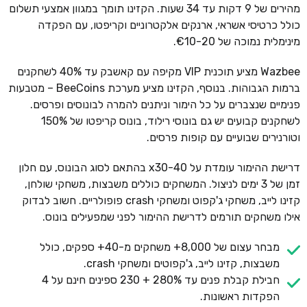
מהירים של 9 דקות עד 34 שעות. הקזינו תומך במגוון אמצעי תשלום
כולל כרטיסי אשראי, ארנקים אלקטרוניים וקריפטו, עם הפקדה
מינימלית נמוכה של €10-20.
Wazbee מציע תוכנית VIP מקיפה עם קאשבק עד 40% לשחקנים
ברמות הגבוהות. בנוסף, הקזינו מציע מערכת BeeCoins – מטבעות
פנימיים שנצברים על כל הימור וניתנים להמרה לבונוסים ופרסים.
לשחקנים קבועים יש גם בונוסי רילוד, בונוס קריפטו של 150%
וטורנירים שבועיים עם קופות פרסים.
דרישת ההימור עומדת על x30-40 בהתאם לסוג הבונוס, עם חלון
זמן של 3 ימים לניצול. המשחקים כוללים משבצות, משחקי שולחן,
קזינו לייב, משחקי ג'קפוט ומשחקי crash פופולריים. חשוב לבדוק
אילו משחקים תורמים לדרישת ההימור לפני שמפעילים בונוס.
מבחר עצום של 8,000+ משחקים מ-40+ ספקים, כולל
משבצות, קזינו לייב, ג'קפוטים ומשחקי crash.
חבילת קבלת פנים עד 280% + 230 ספינים חינם על 4
הפקדות ראשונות.