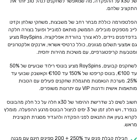
של x30 על ההפקדה, מה שמאפשר לשחקנים לנהל טוב יותר את
התקציב שלהם.
הפלטפורמה כוללת מבחר רחב של משבצות, משחקי שולחן וקזינו
לייב מספקים מובילים. הממשק מותאם למובייל ופועל בצורה חלקה
בדפדפנים ניידים, ללא צורך בהורדת אפליקציה. RoySpins מציע
גם אמצעי תשלום מגוונים, כולל כרטיסי אשראי, ארנקים אלקטרוניים
ומטבעות קריפטוגרפיים, עם משיכות מהירות יחסית.
לשחקנים קבועים, RoySpins מציע בונוסי רילוד שבועיים של 50%
עד €100, בונוס קריפטו של 150% עד €100 וקאשבק שבועי עד
25%. מערכת הנאמנות מתגמלת שחקנים פעילים עם הטבות
מותאמות אישית ודרגות VIP עם יתרונות משופרים.
חשוב לשים לב שדרישת ההימור של x30 חלה על כל חלק מהבונוס
בנפרד, ויש חלון זמן של 3 ימים לניצול הבונוס מרגע ההפעלה. מומלץ
לקרוא בעיון את התנאים לפני הפקדה ולהגדיר מסגרת תקציבית
מראש.
חבילת קבלת פנים עד 250% + 200 ספינים חינם עם מבנה