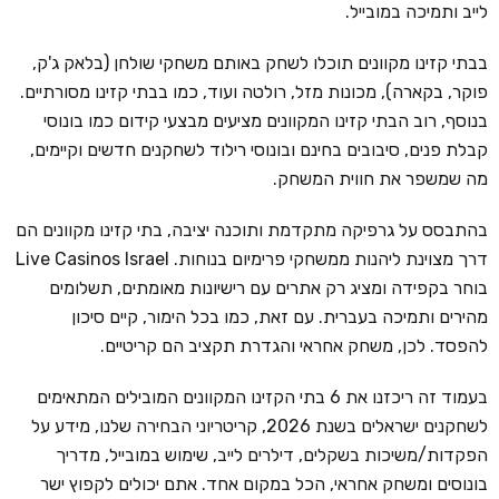
לייב ותמיכה במובייל.
בבתי קזינו מקוונים תוכלו לשחק באותם משחקי שולחן (בלאק ג'ק,
פוקר, בקארה), מכונות מזל, רולטה ועוד, כמו בבתי קזינו מסורתיים.
בנוסף, רוב הבתי קזינו המקוונים מציעים מבצעי קידום כמו בונוסי
קבלת פנים, סיבובים בחינם ובונוסי רילוד לשחקנים חדשים וקיימים,
מה שמשפר את חווית המשחק.
בהתבסס על גרפיקה מתקדמת ותוכנה יציבה, בתי קזינו מקוונים הם
דרך מצוינת ליהנות ממשחקי פרימיום בנוחות. Live Casinos Israel
בוחר בקפידה ומציג רק אתרים עם רישיונות מאומתים, תשלומים
מהירים ותמיכה בעברית. עם זאת, כמו בכל הימור, קיים סיכון
להפסד. לכן, משחק אחראי והגדרת תקציב הם קריטיים.
בעמוד זה ריכזנו את 6 בתי הקזינו המקוונים המובילים המתאימים
לשחקנים ישראלים בשנת 2026, קריטריוני הבחירה שלנו, מידע על
הפקדות/משיכות בשקלים, דילרים לייב, שימוש במובייל, מדריך
בונוסים ומשחק אחראי, הכל במקום אחד. אתם יכולים לקפוץ ישר