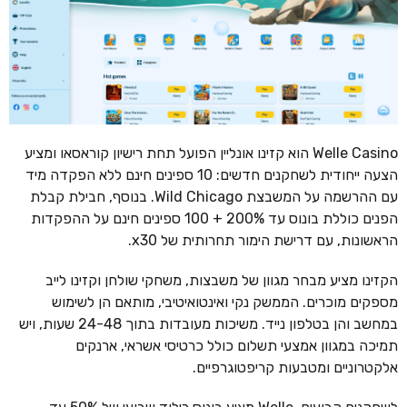
Welle Casino הוא קזינו אונליין הפועל תחת רישיון קוראסאו ומציע
הצעה ייחודית לשחקנים חדשים: 10 ספינים חינם ללא הפקדה מיד
עם ההרשמה על המשבצת Wild Chicago. בנוסף, חבילת קבלת
הפנים כוללת בונוס עד 200% + 100 ספינים חינם על ההפקדות
הראשונות, עם דרישת הימור תחרותית של x30.
הקזינו מציע מבחר מגוון של משבצות, משחקי שולחן וקזינו לייב
מספקים מוכרים. הממשק נקי ואינטואיטיבי, מותאם הן לשימוש
במחשב והן בטלפון נייד. משיכות מעובדות בתוך 24-48 שעות, ויש
תמיכה במגוון אמצעי תשלום כולל כרטיסי אשראי, ארנקים
אלקטרוניים ומטבעות קריפטוגרפיים.