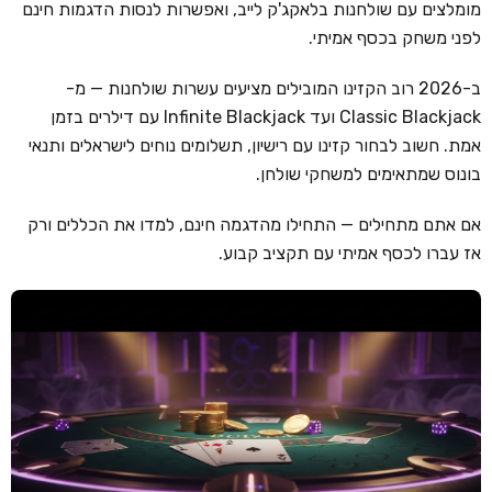
מומלצים עם שולחנות בלאקג'ק לייב, ואפשרות לנסות הדגמות חינם
לפני משחק בכסף אמיתי.
קזינו קריפטו
קזינו PayPal
ב-2026 רוב הקזינו המובילים מציעים עשרות שולחנות — מ-
Classic Blackjack ועד Infinite Blackjack עם דילרים בזמן
טורנירי קזינו
אמת. חשוב לבחור קזינו עם רישיון, תשלומים נוחים לישראלים ותנאי
הימורי ספורט
בונוס שמתאימים למשחקי שולחן.
אודות
אם אתם מתחילים — התחילו מהדגמה חינם, למדו את הכללים ורק
צור קשר
אז עברו לכסף אמיתי עם תקציב קבוע.
בלוג וחדשות
ביקורות
חדשות
טיפים
מדריכים