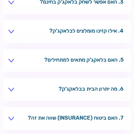
האם אפשר לשחק בלאקג'ק בחינם?
במקביל.
כן. רוב הקזינו מציעים מצב דמו. ניתן גם לנסות הדגמות
בעמוד המשחקים שלנו.
אילו קזינו מומלצים לבלאקג'ק?
Tsars, Casoo ו-RoySpins מציעים מבחר רחב של
שולחנות בלאקג'ק RNG ולייב.
האם בלאקג'ק מתאים למתחילים?
כן — הכללים פשוטים יחסית, וניתן ללמוד אסטרטגיה בסיסית
תוך זמן קצר.
מה יתרון הבית בבלאקג'ק?
עם אסטרטגיה בסיסית — כ-0.5%–1%. בלי אסטרטגיה —
גבוה יותר.
האם ביטוח (INSURANCE) שווה את זה?
לרוב לא — סטטיסטית זה מהמרה עם יתרון בית גבוה.