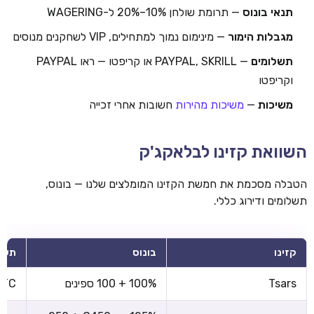
תנאי בונוס
— תרומת שולחן 10%–20% ל-WAGERING
מגבלות הימור
— מינימום נמוך למתחילים, VIP לשחקנים מנוסים
תשלומים
— PAYPAL, SKRILL או קריפטו — ראו PAYPAL
וקריפטו
משיכות
—
משיכות מהירות
חשובות אחרי זכייה
השוואת קזינו לבלאקג'ק
הטבלה מסכמת את חמשת הקזינו המומלצים שלנו — בונוס,
תשלומים ודירוג כללי.
קזינו
בונוס
תשל
Tsars
100% + 100 ספינים
 BTC