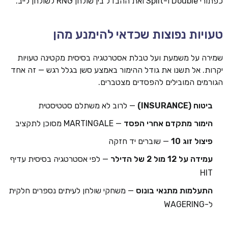
כפתורי Double ו-Split ואת ההבדל בין שולחן RNG לשולחן לייב.
טעויות נפוצות שכדאי להימנע מהן
שמירה על משמעת ועל טבלת אסטרטגיה בסיסית מקטינה טעויות
יקרות. אל תשנו את גודל ההימור באמצע סשן בגלל רגש — זה אחד
הגורמים המובילים להפסדים מצטברים.
ביטוח (INSURANCE)
— לרוב לא משתלם סטטיסטית
הימור מתקדם אחרי הפסד
— MARTINGALE מסוכן לתקציב
פיצול זוג 10
— שוברים יד חזקה
עמידה על 12 מול 2 של הדילר
— לפי אסטרטגיה בסיסית עדיף
HIT
התעלמות מתנאי בונוס
— משחקי שולחן לעיתים נספרים חלקית
ל-WAGERING