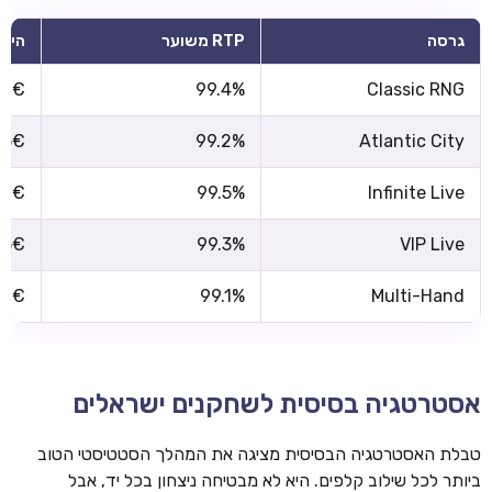
גרסה
RTP משוער
הימו
1€
99.4%
Classic RNG
5€
99.2%
Atlantic City
1€
99.5%
Infinite Live
25€
99.3%
VIP Live
1€
99.1%
Multi-Hand
אסטרטגיה בסיסית לשחקנים ישראלים
טבלת האסטרטגיה הבסיסית מציגה את המהלך הסטטיסטי הטוב
ביותר לכל שילוב קלפים. היא לא מבטיחה ניצחון בכל יד, אבל