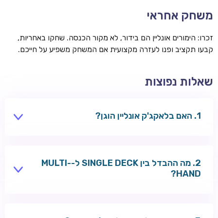
משחק אחראי
זכרו: הימורים אונליין הם בידור, לא מקור הכנסה. שחקו באחריות,
קבעו תקציב ופנו לעזרה מקצועית אם המשחק משפיע על חייכם.
שאלות נפוצות
האם בלאקג'ק אונליין הוגן?
בבתי קזינו מורשים, משחקי RNG נבדקים על ידי גופים
עצמאיים. בלאקג'ק לייב משודר מסטודיו מאושר עם קלפים
מה ההבדל בין SINGLE DECK ל-MULTI-
אמיתיים.
HAND?
Single Deck משתמש בחפיסה אחת — לעיתים יתרון הבית
נמוך יותר. Multi-Hand מאפשר לשחק מספר ידיים