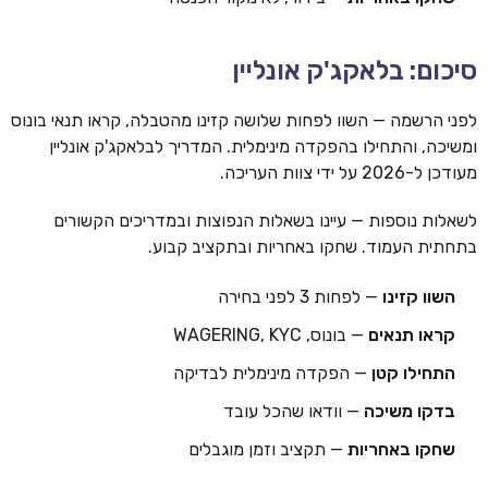
סיכום: בלאקג'ק אונליין
לפני הרשמה — השוו לפחות שלושה קזינו מהטבלה, קראו תנאי בונוס
ומשיכה, והתחילו בהפקדה מינימלית. המדריך לבלאקג'ק אונליין
מעודכן ל-2026 על ידי צוות העריכה.
לשאלות נוספות — עיינו בשאלות הנפוצות ובמדריכים הקשורים
בתחתית העמוד. שחקו באחריות ובתקציב קבוע.
השוו קזינו
— לפחות 3 לפני בחירה
קראו תנאים
— בונוס, WAGERING, KYC
התחילו קטן
— הפקדה מינימלית לבדיקה
בדקו משיכה
— וודאו שהכל עובד
שחקו באחריות
— תקציב וזמן מוגבלים