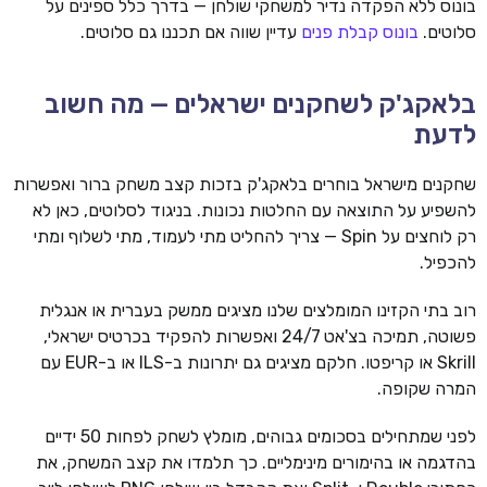
בונוס ללא הפקדה נדיר למשחקי שולחן — בדרך כלל ספינים על
סלוטים.
בונוס קבלת פנים
עדיין שווה אם תכננו גם סלוטים.
בלאקג'ק לשחקנים ישראלים — מה חשוב
לדעת
שחקנים מישראל בוחרים בלאקג'ק בזכות קצב משחק ברור ואפשרות
להשפיע על התוצאה עם החלטות נכונות. בניגוד לסלוטים, כאן לא
רק לוחצים על Spin — צריך להחליט מתי לעמוד, מתי לשלוף ומתי
להכפיל.
רוב בתי הקזינו המומלצים שלנו מציגים ממשק בעברית או אנגלית
פשוטה, תמיכה בצ'אט 24/7 ואפשרות להפקיד בכרטיס ישראלי,
Skrill או קריפטו. חלקם מציגים גם יתרונות ב-ILS או ב-EUR עם
המרה שקופה.
לפני שמתחילים בסכומים גבוהים, מומלץ לשחק לפחות 50 ידיים
בהדגמה או בהימורים מינימליים. כך תלמדו את קצב המשחק, את