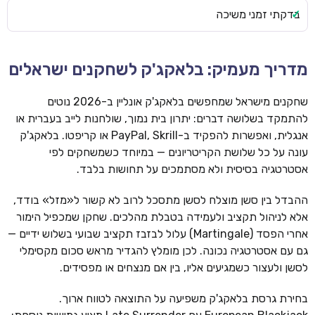
בדקתי זמני משיכה
מדריך מעמיק: בלאקג'ק לשחקנים ישראלים
שחקנים מישראל שמחפשים בלאקג'ק אונליין ב-2026 נוטים
להתמקד בשלושה דברים: יתרון בית נמוך, שולחנות לייב בעברית או
אנגלית, ואפשרות להפקיד ב-PayPal, Skrill או קריפטו. בלאקג'ק
עונה על כל שלושת הקריטריונים — במיוחד כשמשחקים לפי
אסטרטגיה בסיסית ולא מסתמכים על תחושות בלבד.
ההבדל בין סשן מוצלח לסשן מתסכל לרוב לא קשור ל«מזל» בודד,
אלא לניהול תקציב ולעמידה בטבלת מהלכים. שחקן שמכפיל הימור
אחרי הפסד (Martingale) עלול לבזבז תקציב שבועי בשלוש ידיים —
גם עם אסטרטגיה נכונה. לכן מומלץ להגדיר מראש סכום מקסימלי
לסשן ולעצור כשמגיעים אליו, בין אם מנצחים או מפסידים.
בחירת גרסת בלאקג'ק משפיעה על התוצאה לטווח ארוך.