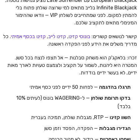
European Blackjack עם Late Surrender מציע גמישות נוספת;
Infinite Blackjack בלייב מתאים למי שרוצה שולחן פתוח בלי
להמתין למקום. לפני שמתחייבים לשולחן VIP — וודאו שההימור
המינימלי מתאים לתקציב שלכם.
קישור לנושאים קשורים:
בונוסי קזינו
,
קזינו לייב
,
קזינו בכסף אמיתי
. כל
מדריך משלים את הידע לפני הפקדה ראשונה.
זכרו: בלאקג'ק הוא משחק סבלנות — אל תצפו לנצח בכל סשן.
המטרה היא ליהנות, לשמור על תקציב ולצמצם טעויות לאורך מאות
ידיים, לא בעשר ידיים בודדות.
תרגלו בהדגמה
— לפחות 50 ידיים לפני כסף אמיתי
בדקו תרומת שולחן
— ל-WAGERING בונוס (לעיתים 10%
בלבד)
השוו קזינו
— RTP, מגבלות שולחן, תמיכה בעברית
הגדירו מגבלות
— הפקדה, הפסד וזמן סשן
שחקו באחריות
— בידור, לא מקור הכנסה