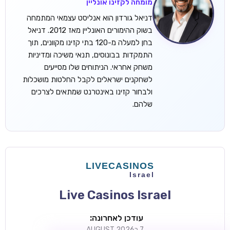
מומחה לקזינו אונליין
דניאל גורדון הוא אנליסט עצמאי המתמחה
בשוק ההימורים האונליין מאז 2012. דניאל
בחן למעלה מ-120 בתי קזינו מקוונים, תוך
התמקדות בבונוסים, תנאי משיכה ומדיניות
משחק אחראי. הניתוחים שלו מסייעים
לשחקנים ישראלים לקבל החלטות מושכלות
ולבחור קזינו באינטרנט שמתאים לצרכים
שלהם.
TSARS
חבילת קבלת פנים: בונוס 100% עד 300€ + 100 ספיני בונוס על
ההפקדה הראשונה
CASOO
בונוס מתגלגל עד 2,000 ₪ + 200 ספינים חינם לשחקנים
חדשים
Live Casinos Israel
ROYSPINS
חבילת קבלת פנים: עד 250% בונוס עד €2,000 + 200 ספינים
עודכן לאחרונה:
חינם על ההפקדות הראשונות
7 בAUGUST 2026