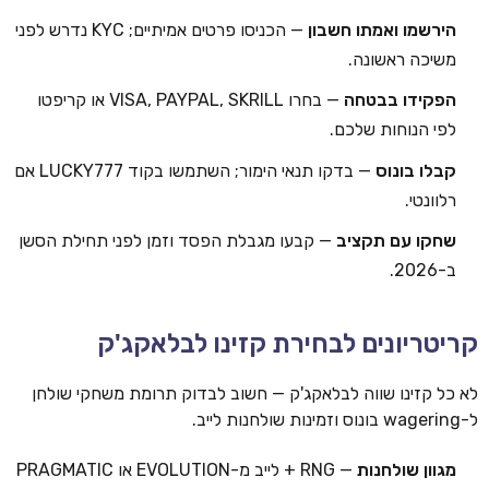
הירשמו ואמתו חשבון
— הכניסו פרטים אמיתיים; KYC נדרש לפני
משיכה ראשונה.
הפקידו בבטחה
— בחרו VISA, PAYPAL, SKRILL או קריפטו
לפי הנוחות שלכם.
קבלו בונוס
— בדקו תנאי הימור; השתמשו בקוד LUCKY777 אם
רלוונטי.
שחקו עם תקציב
— קבעו מגבלת הפסד וזמן לפני תחילת הסשן
ב-2026.
קריטריונים לבחירת קזינו לבלאקג'ק
לא כל קזינו שווה לבלאקג'ק — חשוב לבדוק תרומת משחקי שולחן
ל-wagering בונוס וזמינות שולחנות לייב.
מגוון שולחנות
— RNG + לייב מ-EVOLUTION או PRAGMATIC