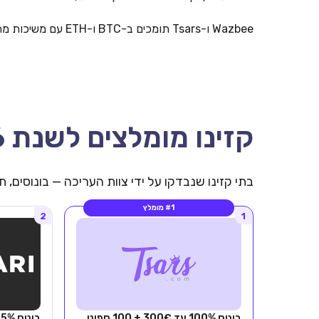
Wazbee ו-Tsars תומכים ב-BTC ו-ETH עם משיכות מהירות.
קזינו מומלצים לשנת 2026
בתי קזינו שנבדקו על ידי צוות העריכה — בונוסים,
#1 מומלץ
2
1
בונוס 100% עד 300€ + 100 ספיני