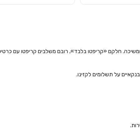
ומשיכה. חלקם «קריפטו בלבד», רובם משלבים קריפטו עם כרטיס
נקאיים על תשלומים לקזינו.