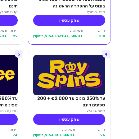
בונוס על ההפקדה הראשונה
חינם
קזינו מומלץ
קזינו מומלץ
שחק עכשיו
דירוג
תשלומים
דירוג
תשלו
100
VISA, PAYPAL, SKRILL, ביטקוין
99
KRILL
5
4
עד 250% בונוס עד €2,000 + 200
ספינים חינם
ספינים חי
בונוס 250%
8,000+ משחקים
שחק עכשיו
דירוג
תשלומים
דירוג
96
VISA, MC, SKRILL, ביטקוין
94