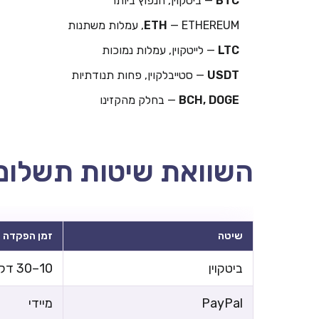
BTC
— ביטקוין, הנפוץ ביותר
— ETHEREUM, עמלות משתנות
ETH
LTC
— לייטקוין, עמלות נמוכות
USDT
— סטייבלקוין, פחות תנודתיות
BCH, DOGE
— בחלק מהקזינו
השוואת שיטות תשלום
שיטה
זמן הפקדה
ביטקוין
10–30 דקות
PayPal
מיידי