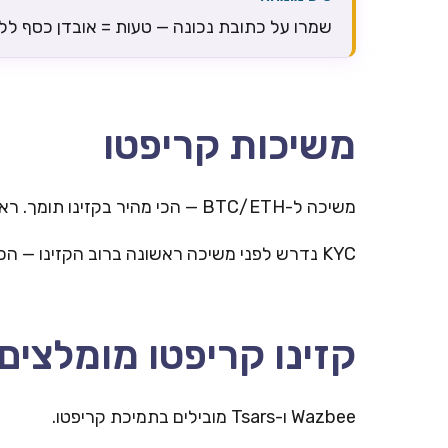
שמרו על כתובת נכונה — טעות = אובדן כסף לל
משיכות קריפטו
משיכה ל-BTC/ETH — הכי מהיר בקזינו תומך. ראו
KYC נדרש לפני משיכה ראשונה ברוב הקזינו — הכינו תעודה מזהה.
קזינו קריפטו מומלצים
Wazbee ו-Tsars מובילים בתמיכת קריפטו.