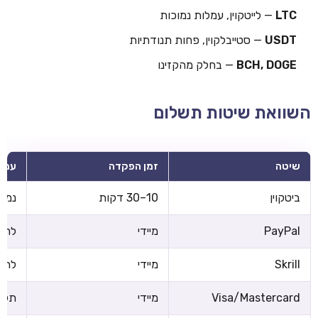
LTC
— לייטקוין, עמלות נמוכות
USDT
— סטייבלקוין, פחות תנודתיות
BCH, DOGE
— בחלק מהקזינו
השוואת שיטות תשלום
שיטה
זמן הפקדה
עמל
ביטקוין
10–30 דקות
נמוכ
PayPal
מיידי
לרוב
Skrill
מיידי
לרוב
Visa/Mastercard
מיידי
תלוי