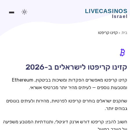
בית
קזינו קריפטו
משחקים אונליין
משחקים חינמיים
סלוטים אונליין
קזינו קריפטו לישראלים ב-2026
מדריכי קזינו
קזינו קריפטו מאפשרים הפקדות ומשיכות בביטקוין, Ethereum
מונדיאל 2026 הימורים
ומטבעות נוספים — לעיתים מהיר יותר מכרטיסי אשראי.
בלאקג'ק אונליין
שחקנים ישראלים בוחרים קריפטו לפרטיות, מהירות ולעיתים בונוסים
גבוהים יותר.
בקרה אונליין
וידאו פוקר
חשוב להבין: קריפטו דורש ארנק דיגיטלי, ותנודתיות המטבע משפיעה
על הערך בפועל.
בונוסים בקזינו אונליין