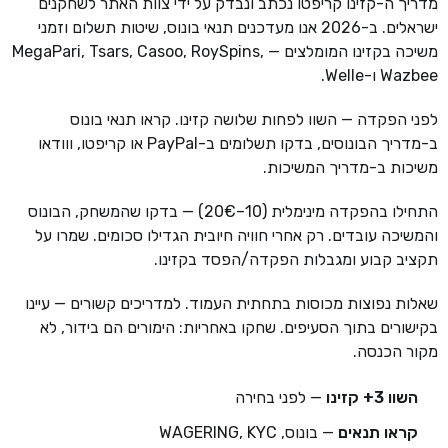
מדריך ה-קזינו קריפטו נכתב ונבדק על ידי צוות האתר לשחקנים
ישראלים. ב-2026 אנו מעדכנים תנאי בונוס, שיטות תשלום וזמני
משיכה בקזינו המומלצים — MegaPari, Tsars, Casoo, RoySpins,
Wazbee ו-Welle.
לפני הפקדה — השוו לפחות שלושה קזינו. קראו תנאי בונוס
ב-מדריך הבונוסים, בדקו תשלומים ב-PayPal או קריפטו, ווודאו
משיכות ב-מדריך המשיכות.
התחילו בהפקדה מינימלית (10–20€) — בדקו שהמשחק, הבונוס
והמשיכה עובדים. רק אחרי חוויה חיובית הגדילו סכומים. שמרו על
תקציב קבוע ומגבלות הפקדה/הפסד בקזינו.
שאלות נפוצות מכוסות בתחתית העמוד. למדריכים קשורים — עיינו
בקישורים בתוך הסעיפים. שחקו באחריות: הימורים הם בידור, לא
מקור הכנסה.
השוו 3+ קזינו
— לפני בחירה
קראו תנאים
— בונוס, WAGERING, KYC