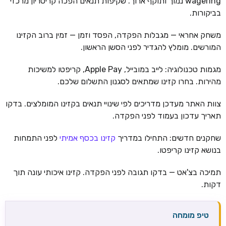
wagering נמוך ותוקף ארוך. שקיפות תנאים הפכה קריטריון מרכזי
בביקורות.
משחק אחראי — מגבלות הפקדה, הפסד וזמן — זמין ברוב הקזינו
המורשים. מומלץ להגדיר לפני הסשן הראשון.
מגמות טכנולוגיה: לייב במובייל, Apple Pay, קריפטו למשיכות
מהירות. בחרו קזינו שמתאים לסגנון התשלום שלכם.
צוות האתר מעדכן מדריכים לפי שינויי תנאים בקזינו המומלצים. בדקו
תאריך עדכון בעמוד לפני הפקדה.
שחקנים חדשים: התחילו במדריך
קזינו בכסף אמיתי
לפני התמחות
בנושא קזינו קריפטו.
תמיכה בצ'אט — בדקו תגובה לפני הפקדה. קזינו איכותי עונה תוך
דקות.
טיפ מומחה