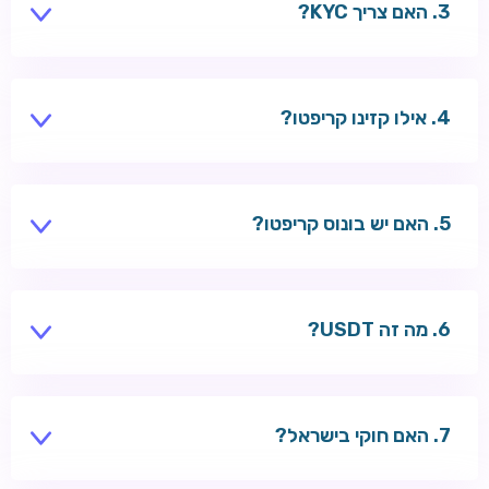
האם צריך KYC?
חלק מהקזינו — כן, לפני משיכות גדולות.
אילו קזינו קריפטו?
Wazbee, Tsars — תמיכה ב-BTC ו-ETH.
האם יש בונוס קריפטו?
לעיתים בונוס נוסף על הפקדת קריפטו.
מה זה USDT?
סטייבלקוין צמוד לדולר — פחות תנודתיות.
האם חוקי בישראל?