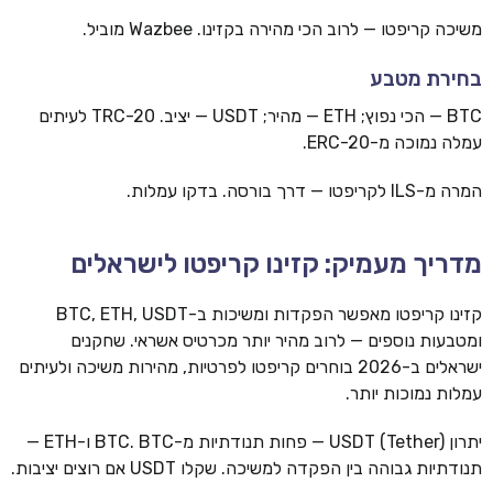
משיכה קריפטו — לרוב הכי מהירה בקזינו. Wazbee מוביל.
בחירת מטבע
BTC — הכי נפוץ; ETH — מהיר; USDT — יציב. TRC-20 לעיתים
עמלה נמוכה מ-ERC-20.
המרה מ-ILS לקריפטו — דרך בורסה. בדקו עמלות.
מדריך מעמיק: קזינו קריפטו לישראלים
קזינו קריפטו מאפשר הפקדות ומשיכות ב-BTC, ETH, USDT
ומטבעות נוספים — לרוב מהיר יותר מכרטיס אשראי. שחקנים
ישראלים ב-2026 בוחרים קריפטו לפרטיות, מהירות משיכה ולעיתים
עמלות נמוכות יותר.
יתרון USDT (Tether) — פחות תנודתיות מ-BTC. BTC ו-ETH —
תנודתיות גבוהה בין הפקדה למשיכה. שקלו USDT אם רוצים יציבות.