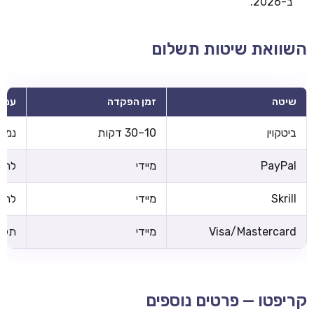
ב-2026.
השוואת שיטות תשלום
שיטה
זמן הפקדה
עמל
ביטקוין
10–30 דקות
נמוכ
PayPal
מיידי
לרוב
Skrill
מיידי
לרוב
Visa/Mastercard
מיידי
תלוי
קריפטו — פרטים נוספים