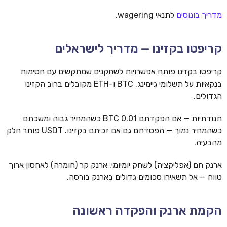
מדריך בונוסים
לתנאי wagering.
קריפטו בקזינו — מדריך לישראלים
קריפטו בקזינו פותח אפשרויות לשחקנים שמתקשים עם חסימות
בנקאיות על תשלומי גיימינג. BTC ו-ETH מקובלים ברוב הקזינו
הגדולים.
תנודתיות — אם הפקדתם 0.01 BTC כשהמחיר גבוה ומשכתם
כשהמחיר נמוך — הפסדתם גם אם זכיתם בקזינו. USDT פותר חלק
מהבעיה.
ארנק חם (אפליקציה) לשחק יומיומי, ארנק קר (חומרה) לאחסון ארוך
טווח — אל תשאירו סכומים גדולים בארנק בורסה.
הקמת ארנק והפקדה ראשונה