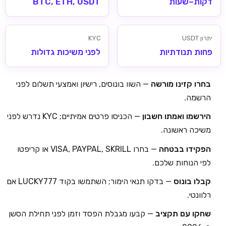
דקות–שעות
BTC, ETH, USDT
יתרון USDT
KYC
פחות תנודתיות
לפני משיכות גדולות
בחרו קזינו מורשה
— השוו בונוסים, רישיון ואמצעי תשלום לפני
הרשמה.
הירשמו ואמתו חשבון
— הכניסו פרטים אמיתיים; KYC נדרש לפני
משיכה ראשונה.
הפקידו בבטחה
— בחרו VISA, PAYPAL, SKRILL או קריפטו
לפי הנוחות שלכם.
קבלו בונוס
— בדקו תנאי הימור; השתמשו בקוד LUCKY777 אם
רלוונטי.
שחקו עם תקציב
— קבעו מגבלת הפסד וזמן לפני תחילת הסשן