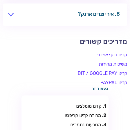
שחקנים משתמשים בקזינו בינלאומיים — בדקו חוקים
מקומיים.
איך יוצרים ארנק?
אפליקציות כמו Exodus, או בורסה כמו Binance.
מדריכים קשורים
קזינו כסף אמיתי
משיכות מהירות
קזינו BIT / GOOGLE PAY
קזינו PAYPAL
בעמוד זה
קזינו מומלצים
מה זה קזינו קריפטו
מטבעות נתמכים