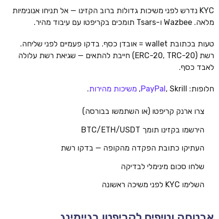
KYC נדרש לפני משיכות גדולות ברוב הקזינו — אל תניחו אנונימיות
מלאה. Wazbee ו-Tsars תומכים בקריפטו עם עיבוד מהיר.
טעות בכתובת wallet = אובדן כסף. בדקו פעמיים לפני שליחה.
רשת (ERC-20, TRC-20) חייבת להתאים — שגיאת רשת עלולה
לאבד כסף.
חלופות:
, Skrill,
PayPal
משיכות מהירות
.
צרו ארנק קריפטו (או השתמשו בבורסה)
הירשמו בקזינו תומך BTC/ETH/USDT
העתיקו כתובת הפקדה מהקופה — בדקו רשת
שלחו סכום מינימלי לבדיקה
השלימו KYC לפני משיכה ראשונה
אבטחה וטיפים לקריפטו בגיימינג