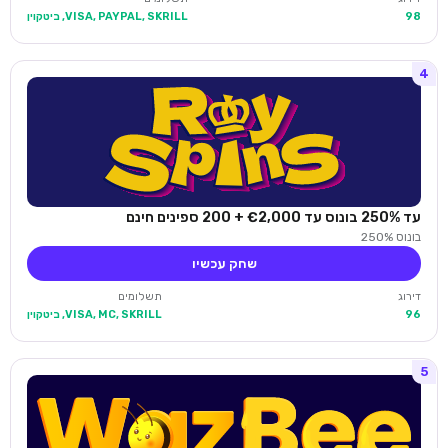
98
VISA, PAYPAL, SKRILL, ביטקוין
4
עד 250% בונוס עד €2,000 + 200 ספינים חינם
בונוס 250%
שחק עכשיו
דירוג
תשלומים
96
VISA, MC, SKRILL, ביטקוין
5