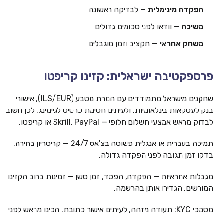
הפקדה מינימלית
— לבדיקה ראשונה
משיכה
— וודאו לפני סכומים גדולים
משחק אחראי
— תקציב וזמן מוגבלים
פרספקטיבה ישראלית: קזינו קריפטו
שחקנים מישראל מתמודדים עם המרת מטבע (ILS/EUR), אישורי
בנק לעסקאות בינלאומיות, ולעיתים חסימת כרטיס לגיימינג. לכן חשוב
לבדוק מראש אמצעי תשלום חלופי — Skrill, PayPal או קריפטו.
תמיכה בעברית או אנגלית פשוטה בצ'אט 24/7 — קריטריון בחירה.
בדקו זמן תגובה לפני הפקדה גדולה.
מגבלות אחראיות — הפקדה, הפסד, זמן סשן — זמינות ברוב הקזינו
המורשים. הגדירו אותן בהרשמה.
מסמכי KYC: תעודה מזהה, לעיתים אישור כתובת. הכינו מראש לפני