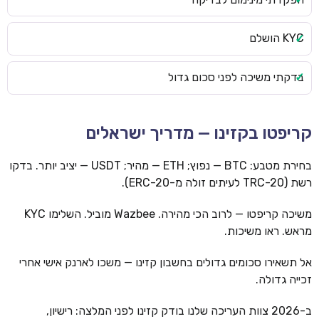
KYC הושלם
בדקתי משיכה לפני סכום גדול
קריפטו בקזינו — מדריך ישראלים
בחירת מטבע: BTC — נפוץ; ETH — מהיר; USDT — יציב יותר. בדקו
רשת (TRC-20 לעיתים זולה מ-ERC-20).
משיכה קריפטו — לרוב הכי מהירה. Wazbee מוביל. השלימו KYC
מראש. ראו משיכות.
אל תשאירו סכומים גדולים בחשבון קזינו — משכו לארנק אישי אחרי
זכייה גדולה.
ב-2026 צוות העריכה שלנו בודק קזינו לפני המלצה: רישיון,