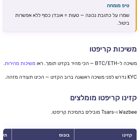
טיפ מומחה
שמרו על כתובת נכונה — טעות = אובדן כסף ללא אפשרות
ביטול.
משיכות קריפטו
משיכה ל-BTC/ETH — הכי מהיר בקזינו תומך. ראו
משיכות מהירות
.
KYC נדרש לפני משיכה ראשונה ברוב הקזינו — הכינו תעודה מזהה.
קזינו קריפטו מומלצים
Wazbee ו-Tsars מובילים בתמיכת קריפטו.
קזינו
בונוס
תשל