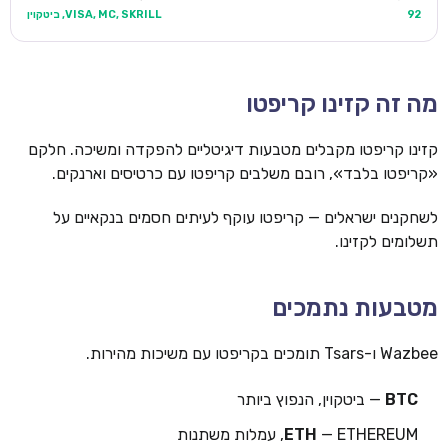
92
VISA, MC, SKRILL, ביטקוין
מה זה קזינו קריפטו
קזינו קריפטו מקבלים מטבעות דיגיטליים להפקדה ומשיכה. חלקם
«קריפטו בלבד», רובם משלבים קריפטו עם כרטיסים וארנקים.
לשחקנים ישראלים — קריפטו עוקף לעיתים חסמים בנקאיים על
תשלומים לקזינו.
מטבעות נתמכים
Wazbee ו-Tsars תומכים בקריפטו עם משיכות מהירות.
BTC
— ביטקוין, הנפוץ ביותר
— ETHEREUM, עמלות משתנות
ETH